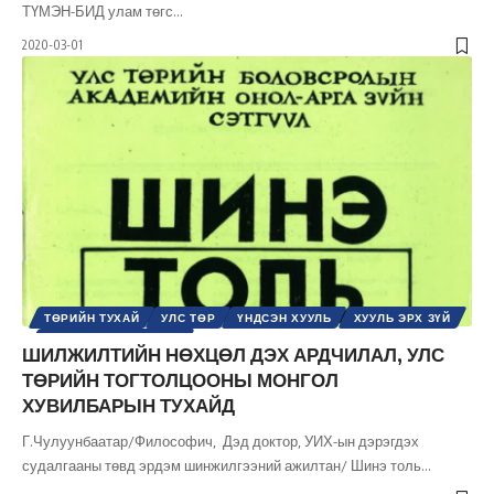
ТҮМЭН-БИД улам төгс
…
2020-03-01
ТӨРИЙН ТУХАЙ
УЛС ТӨР
ҮНДСЭН ХУУЛЬ
ХУУЛЬ ЭРХ ЗҮЙ
ШИНЭ ТОЛЬ СЭТГҮҮЛ
ШИЛЖИЛТИЙН НӨХЦӨЛ ДЭХ АРДЧИЛАЛ, УЛС
ТӨРИЙН ТОГТОЛЦООНЫ МОНГОЛ
ХУВИЛБАРЫН ТУХАЙД
Г.Чулуунбаатар/Философич, Дэд доктор, УИХ-ын дэрэгдэх
судалгааны төвд эрдэм шинжилгээний ажилтан/ Шинэ толь
…