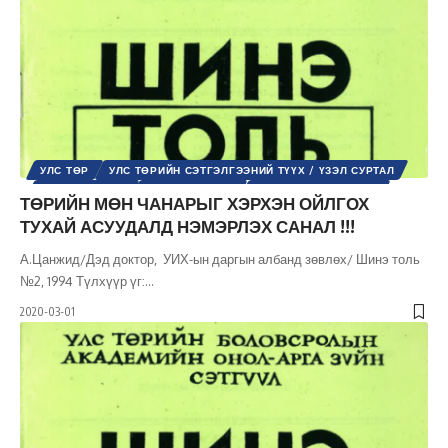
УЛС ТӨР
УЛС ТӨРИЙН СЭТГЭЛГЭЭНИЙ ТҮҮХ / ҮЗЭЛ СУРТАЛ
ҮНДСЭН ХУУЛЬ
ХУУЛЬ ЭРХ ЗҮЙ
ШИНЭ ТОЛЬ СЭТГҮҮЛ
ТӨРИЙН МӨН ЧАНАРЫГ ХЭРХЭН ОЙЛГОХ
ТУХАЙ АСУУДАЛД НЭМЭРЛЭХ САНАЛ !!!
А.Цанжид/Дэд доктор, УИХ-ын даргын албанд зөвлөх/ Шинэ толь
№2, 1994 Түлхүүр үг:
…
2020-03-01