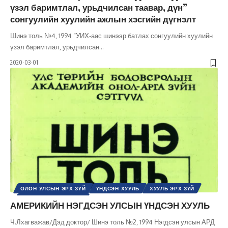
үзэл баримтлал, урьдчилсан таавар, дүн”
сонгуулийн хуулийн ажлын хэсгийн дүгнэлт
Шинэ толь №4, 1994 “УИХ-аас шинээр батлах сонгуулийн хуулийн
үзэл баримтлал, урьдчилсан
…
2020-03-01
ОЛОН УЛСЫН ЭРХ ЗҮЙ
ҮНДСЭН ХУУЛЬ
ХУУЛЬ ЭРХ ЗҮЙ
ШИНЭ ТОЛЬ СЭТГҮҮЛ
АМЕРИКИЙН НЭГДСЭН УЛСЫН ҮНДСЭН ХУУЛЬ
Ч.Лхагважав/Дэд доктор/ Шинэ толь №2, 1994 Нэгдсэн улсын АРД