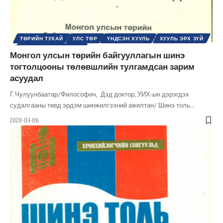
ТӨРИЙН ТУХАЙ
УЛС ТӨР
ҮНДСЭН ХУУЛЬ
ХУУЛЬ ЭРХ ЗҮЙ
ШИНЭ ТОЛЬ СЭТГҮҮЛ
Монгол улсын төрийн байгууллагын шинэ
тогтолцооны төлөвшлийн тулгамдсан зарим
асуудал
Г.Чулуунбаатар/Философич, Дэд доктор, УИХ-ын дэрэгдэх
судалгааны төвд эрдэм шинжилгээний ажилтан/ Шинэ толь
…
2020-03-06