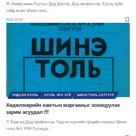
Ж. Амарсанаа/Хуульч, Дэд Доктор, Дэд профессор, Хууль зүйн
сайд асан/ Шинэ толь
…
2020-03-01
ҮНДСЭН ХУУЛЬ
ХУУЛЬ ЭРХ ЗҮЙ
ШИНЭ ТОЛЬ СЭТГҮҮЛ
Хөдөлмөрийн хамтын маргааныг зохицуулах
зарим асуудал !!!
Л. Баасан/Дэд профессор, Үндсэн хуулийн Цэцийн гишүүн/ Шинэ
толь №3, 1994 Түлхүүр
…