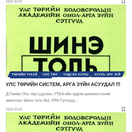
2020-03-01
ТӨРИЙН ТУХАЙ
УЛС ТӨР
ҮНДСЭН ХУУЛЬ
ХУУЛЬ ЭРХ ЗҮЙ
ШИНЭ ТОЛЬ СЭТГҮҮЛ
УЛС ТӨРИЙН СИСТЕМ, АРГА ЗҮЙН АСУУДАЛ !!!
Д.Ганбат/Улс төр судлаач, УТБА-ийн эрдэм шинжилгээний
ажилтан/ Шинэ толь №2, 1994 Түлхүүр
…
2020-03-01