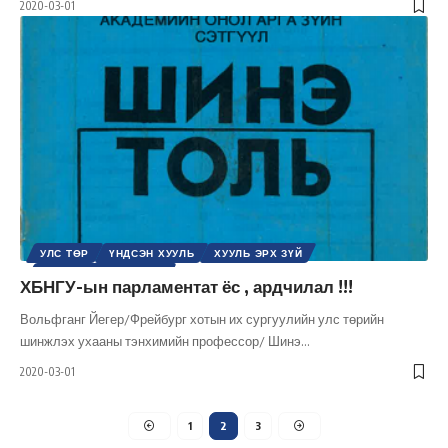
2020-03-01
УЛС ТӨР
ҮНДСЭН ХУУЛЬ
ХУУЛЬ ЭРХ ЗҮЙ
ШИНЭ ТОЛЬ СЭТГҮҮЛ
ХБНГУ-ын парламентат ёс , ардчилал !!!
Вольфганг Йегер/Фрейбург хотын их сургуулийн улс төрийн
шинжлэх ухааны тэнхимийн профессор/ Шинэ
…
2020-03-01
1
2
3