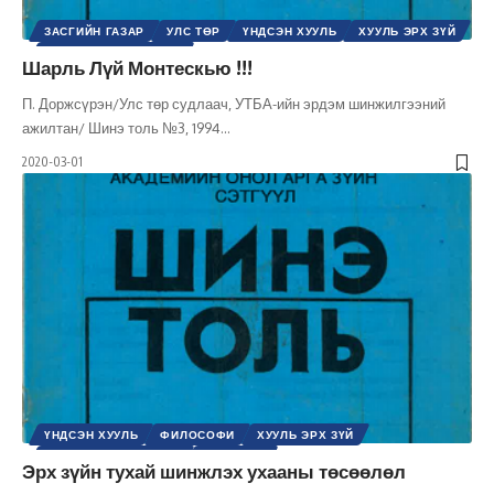
ЗАСГИЙН ГАЗАР
УЛС ТӨР
ҮНДСЭН ХУУЛЬ
ХУУЛЬ ЭРХ ЗҮЙ
ШИНЭ ТОЛЬ СЭТГҮҮЛ
Шарль Лүй Монтескью !!!
П. Доржсүрэн/Улс төр судлаач, УТБА-ийн эрдэм шинжилгээний
ажилтан/ Шинэ толь №3, 1994
…
2020-03-01
ҮНДСЭН ХУУЛЬ
ФИЛОСОФИ
ХУУЛЬ ЭРХ ЗҮЙ
ШИНЭ ТОЛЬ СЭТГҮҮЛ
ЭРХ ЗҮЙН
Эрх зүйн тухай шинжлэх ухааны төсөөлөл