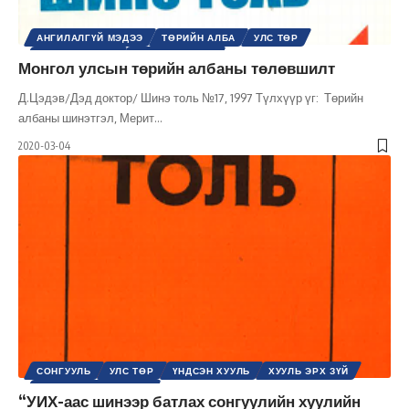
АНГИЛАЛГҮЙ МЭДЭЭ
ТӨРИЙН АЛБА
УЛС ТӨР
ҮНДСЭН ХУУЛЬ
ХУУЛЬ ЭРХ ЗҮЙ
Монгол улсын төрийн албаны төлөвшилт
Д.Цэдэв/Дэд доктор/ Шинэ толь №17, 1997 Түлхүүр үг: Төрийн
албаны шинэтгэл, Мерит
…
2020-03-04
СОНГУУЛЬ
УЛС ТӨР
ҮНДСЭН ХУУЛЬ
ХУУЛЬ ЭРХ ЗҮЙ
ШИНЭ ТОЛЬ СЭТГҮҮЛ
“УИХ-аас шинээр батлах сонгуулийн хуулийн