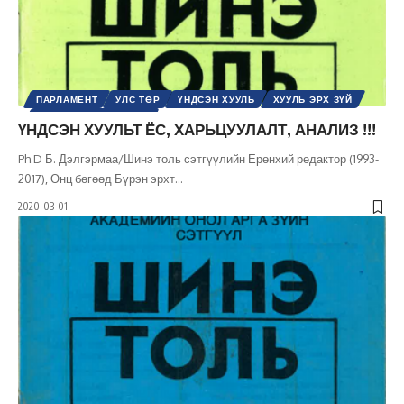
ПАРЛАМЕНТ
УЛС ТӨР
ҮНДСЭН ХУУЛЬ
ХУУЛЬ ЭРХ ЗҮЙ
ШИНЭ ТОЛЬ СЭТГҮҮЛ
ҮНДСЭН ХУУЛЬТ ЁС, ХАРЬЦУУЛАЛТ, АНАЛИЗ !!!
Ph.D Б. Дэлгэрмаа/Шинэ толь сэтгүүлийн Ерөнхий редактор (1993-
2017), Онц бөгөөд Бүрэн эрхт
…
2020-03-01