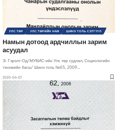
УЛС ТӨР
УЛС ТӨРИЙН НАМ
ШИНЭ ТОЛЬ СЭТГҮҮЛ
Намын дотоод ардчиллын зарим
асуудал
Э. Гэрэлт-Од/МУБИС-ийн Улс төр судлал, Социологийн
тэнхмийн багш/ Шинэ толь №65, 2009
…
2020-04-07