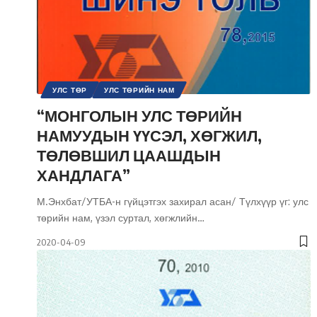
УЛС ТӨР
УЛС ТӨРИЙН НАМ
УЛС ТӨРИЙН СЭТГЭЛГЭЭНИЙ ТҮҮХ / ҮЗЭЛ СУРТАЛ
“МОНГОЛЫН УЛС ТӨРИЙН
ШИНЭ ТОЛЬ СЭТГҮҮЛ
НАМУУДЫН ҮҮСЭЛ, ХӨГЖИЛ,
ТӨЛӨВШИЛ ЦААШДЫН
ХАНДЛАГА”
М.Энхбат/УТБА-н гүйцэтгэх захирал асан/ Түлхүүр үг: улс
төрийн нам, үзэл суртал, хөгжлийн
…
2020-04-09