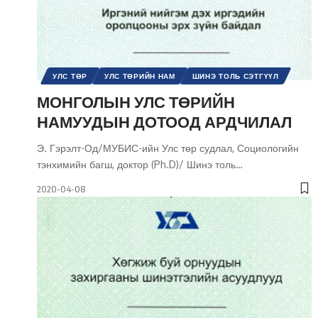
УЛС ТӨР
УЛС ТӨРИЙН НАМ
ШИНЭ ТОЛЬ СЭТГҮҮЛ
МОНГОЛЫН УЛС ТӨРИЙН
НАМУУДЫН ДОТООД АРДЧИЛАЛ
Э. Гэрэлт-Од/МУБИС-ийн Улс төр судлал, Социологийн
тэнхимийн багш, доктор (Ph.D)/ Шинэ толь
…
2020-04-08