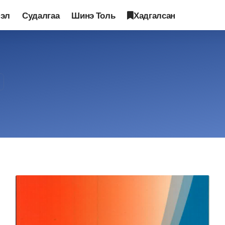
лэл
Судалгаа
Шинэ Толь
Хадгалсан