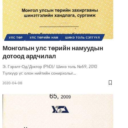
УЛС ТӨР
УЛС ТӨРИЙН НАМ
ШИНЭ ТОЛЬ СЭТГҮҮЛ
Монголын улс төрийн намуудын
дотоод ардчилал
Э. Гэрэлт-Од/Доктор (PhD)/ Шинэ толь №69, 2010
Түлхүүр үг: олон нийтийн сонирхолыг
…
2020-04-08