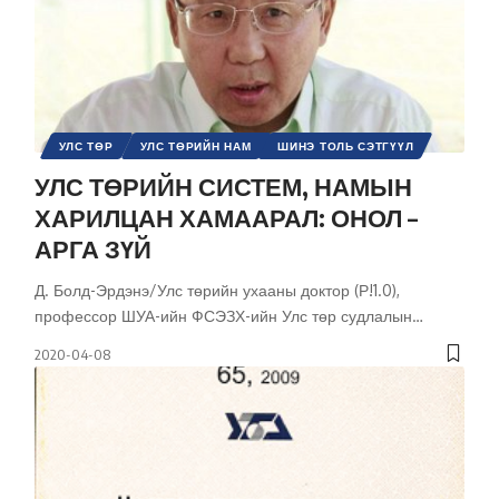
УЛС ТӨР
УЛС ТӨРИЙН НАМ
ШИНЭ ТОЛЬ СЭТГҮҮЛ
УЛС ТӨРИЙН СИСТЕМ, НАМЫН
ХАРИЛЦАН ХАМААРАЛ: ОНОЛ –
АРГА ЗҮЙ
Д. Болд-Эрдэнэ/Улс төрийн ухааны доктор (Р!1.0),
профессор ШУА-ийн ФСЭЗХ-ийн Улс төр судлалын
…
2020-04-08