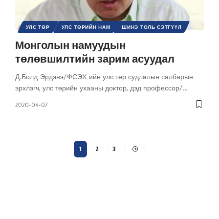
УЛС ТӨР
УЛС ТӨРИЙН НАМ
ШИНЭ ТОЛЬ СЭТГҮҮЛ
Монголын намуудын
төлөвшилтийн зарим асуудал
Д.Болд-Эрдэнэ/ФСЭХ-ийн улс төр судлалын салбарын
эрхлэгч, улс төрийн ухааны доктор, дэд профессор/
…
2020-04-07
1
2
3
Холбоо барих
Бидний тухай
Хамтарч ажиллах