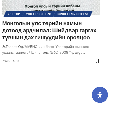
УЛС ТӨР
УЛС ТӨРИЙН НАМ
ШИНЭ ТОЛЬ СЭТГҮҮЛ
Монголын улс төрийн намын
дотоод ардчилал: Шийдвэр гаргах
түвшин дэх гишүүдийн оролцоо
Э.Гэрэлт-Од/МУБИС-ийн багш, Улс төрийн шинжлэх
ухааны магистр/ Шинэ толь №62, 2008 Түлхүүр
…
2020-04-07