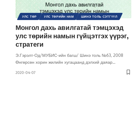
УЛС ТӨР
УЛС ТӨРИЙН НАМ
ШИНЭ ТОЛЬ СЭТГҮҮЛ
Монгол дахь авилгатай тэмцэхэд
улс төрийн намын гүйцэтгэх үүрэг,
стратеги
Э.Гэрэлт-Од/МУБИС-ийн багш/ Шинэ толь №63, 2008
Өнгөрсөн хорин жилийн хугацаанд дэлхий даяар
…
2020-04-07