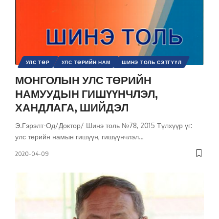
УЛС ТӨР
УЛС ТӨРИЙН НАМ
ШИНЭ ТОЛЬ СЭТГҮҮЛ
МОНГОЛЫН УЛС ТӨРИЙН
НАМУУДЫН ГИШҮҮНЧЛЭЛ,
ХАНДЛАГА, ШИЙДЭЛ
Э.Гэрэлт-Од/Доктор/ Шинэ толь №78, 2015 Түлхүүр үг:
улс төрийн намын гишүүн, гишүүнчлэл
…
2020-04-09