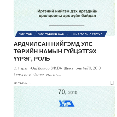
УЛС ТӨР
УЛС ТӨРИЙН НАМ
ШИНЭ ТОЛЬ СЭТГҮҮЛ
АРДЧИЛСАН НИЙГЭМД УЛС
ТӨРИЙН НАМЫН ГҮЙЦЭТГЭХ
ҮҮРЭГ, РОЛЬ
Э. Гэрэлт-Од/Доктор (Рh.D)/ Шинэ толь №70, 2010
Түлхүүр үг: Орчин үед улс
…
2020-04-08