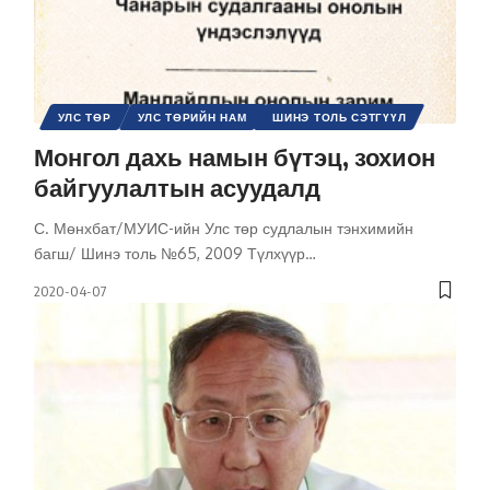
УЛС ТӨР
УЛС ТӨРИЙН НАМ
ШИНЭ ТОЛЬ СЭТГҮҮЛ
Монгол дахь намын бүтэц, зохион
байгуулалтын асуудалд
С. Мөнхбат/МУИС-ийн Улс төр судлалын тэнхимийн
багш/ Шинэ толь №65, 2009 Түлхүүр
…
2020-04-07