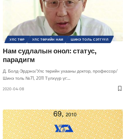
УЛС ТӨР
УЛС ТӨРИЙН НАМ
ШИНЭ ТОЛЬ СЭТГҮҮЛ
Нам судлалын онол: статус,
парадигм
Д. Болд-Эрдэнэ/Улс төрийн ухааны доктор, профессор/
Шинэ толь №71, 2011 Түлхүүр үг:
…
2020-04-08