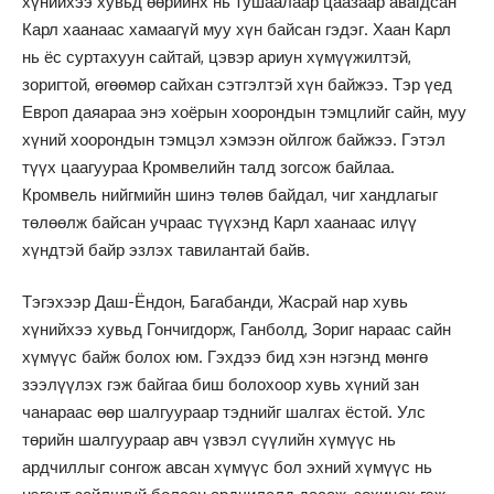
хүнийхээ хувьд өөрийнх нь тушаалаар цаазаар авагдсан
Карл хаанаас хамаагүй муу хүн байсан гэдэг. Хаан Карл
нь ёс суртахуун сайтай, цэвэр ариун хүмүүжилтэй,
зоригтой, өгөөмөр сайхан сэтгэлтэй хүн байжээ. Тэр үед
Европ даяараа энэ хоёрын хоорондын тэмцлийг сайн, муу
хүний хоорондын тэмцэл хэмээн ойлгож байжээ. Гэтэл
түүх цаагуураа Кромвелийн талд зогсож байлаа.
Кромвель нийгмийн шинэ төлөв байдал, чиг хандлагыг
төлөөлж байсан учраас түүхэнд Карл хаанаас илүү
хүндтэй байр эзлэх тавилантай байв.
Тэгэхээр Даш-Ёндон, Багабанди, Жасрай нар хувь
хүнийхээ хувьд Гончигдорж, Ганболд, Зориг нараас сайн
хүмүүс байж болох юм. Гэхдээ бид хэн нэгэнд мөнгө
зээлүүлэх гэж байгаа биш болохоор хувь хүний зан
чанараас өөр шалгуураар тэднийг шалгах ёстой. Улс
төрийн шалгуураар авч үзвэл сүүлийн хүмүүс нь
ардчиллыг сонгож авсан хүмүүс бол эхний хүмүүс нь