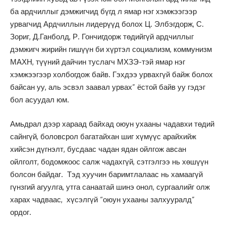
ба ардчиллыг дэмжигчид бүгд л ямар нэг хэмжээгээр
урвагчид Ардчиллын лидерүүд болох Ц. Элбэгдорж, С.
Зориг, Д.Ганболд, Р. Гончигдорж төдийгүй ардчиллыг
дэмжигч жирийн гишүүн би хүртэл социализм, коммунизм
МАХН, түүний дайчин туслагч МХЗЭ-тэй ямар нэг
хэмжээгээр холбогдож байв. Гэхдээ урвахгүй байж болох
байсан уу, аль эсвэл заавал урвах” ёстой байв уу гэдэг
бол асуудал юм.
Амьдрал дээр хараад байхад оюун ухааны чадавхи төдий
сайнгүй, боловсрол багатайхан шиг хүмүүс арайхийж
хийсэн дүгнэлт, бусдаас чадан ядан ойлгож авсан
ойлголт, бодомжоос салж чадахгүй, сэтгэлгээ нь хөшүүн
болсон байдаг. Тэд хуучин баримтлалаас нь хамаагүй
гүнзгий агуулга, утга санаатай шинэ онол, сургаалийг олж
харах чадваас, хүсэлгүй “оюун ухааны залхууралд”
ордог.