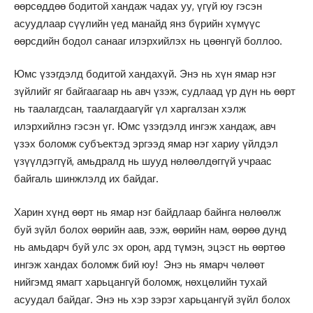
өөрсөддөө бодитой хандаж чадах уу, үгүй юу гэсэн
асуудлаар сүүлийн үед манайд янз бүрийн хүмүүс
өөрсдийн бодол санааг илэрхийлэх нь цөөнгүй боллоо.
Юмс үзэгдэлд бодитой хандахүй. Энэ нь хүн ямар нэг
зүйлийг яг байгаагаар нь авч үзэж, судлаад үр дүн нь өөрт
нь таалагдсан, таалагдаагүйг үл харгалзан хэлж
илэрхийлнэ гэсэн үг. Юмс үзэгдэлд ингэж хандаж, авч
үзэх боломж субъектэд эргээд ямар нэг хариу үйлдэл
үзүүлдэггүй, амьдралд нь шууд нөлөөлдөггүй учраас
байгаль шинжлэлд их байдаг.
Харин хүнд өөрт нь ямар нэг байдлаар байнга нөлөөлж
буй зүйл болох өөрийн аав, ээж, өөрийн нам, өөрөө дунд
нь амьдарч буй улс эх орон, ард түмэн, эцэст нь өөртөө
ингэж хандах боломж бий юу! Энэ нь ямарч чөлөөт
нийгэмд ямагт харьцангүй боломж, нөхцөлийн тухай
асуудал байдаг. Энэ нь хэр зэрэг харьцангүй зүйл болох