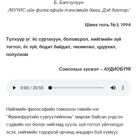
Б. Батчулуун
/МУҮИС-ийн философийн тэнхэмийн багш, Дэд доктор/
Шинэ толь №3, 1994
Түлхүүр үг: ёс суртахуун, боловсрол, нийгмийн зүй
тогтол, ёс зүй, бодит байдал, төсөөлөл, цуурхал,
популизм
Сонсохыг хүсвэл – АУДИОБҮҮК
Нийгмийн философийн томоохон төвийн нэг
“Франкфуртийн сургуулийнхны” маргаж байсан үндсэн
сэдвийн нэг болох нийгэмд хууль зүй тогтол үйлчилдэг
эсэх, нийгмийн тодорхой орчинд аньдарч буй хүмүүс