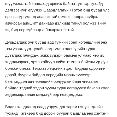
шүүмжлэлтэй хандахад оршиж байгаа тул тэр тухайд
дэлгэрэнгүй өгүүлэх шаардлагагүй.) Гэтэл бид бусад улс
орон, ард түмэнд асар их гай гамшиг, эвдрэл сүйрэл
авчирсан аймшигт дайнаар дэлхийд танил болжээ Тийм
ээ, бид өөр зүйлээр л бахархах ёстой.
Дурьдагдаж буй бусад ард түмний соёл иргэншлийн энэ
том үзэгдлүүд тухайн ард түмэн олон үеийн турш
дутагдаж гачигдаж, зовж зүдэрч байсны улмаас нөр их
хөдөлмөрлөн, эрэл хайгуул хийж, тэмцэж байсны үр дүн
болсон билээ. Тэгэхээр эцсийн эцэст бидний одоогийн
дорой, буурай байдал өөрсдийн маань түүхээр
бэлтгэгдсэн шиг өрнөдийн орнуудын баян чинээлэг
байдал тэдний хэдэн зууны турш асгаруулж байсан хөлс
хөдөлмөр, танин мэдэхүйгээр нөхцөлджээ.
Бодит хандлагад саад учруулдаг зарим нэг үзэгдлийн
тухайд Тэгэхээр бид дорой, буурай байдлаа өөр хэнтэй ч