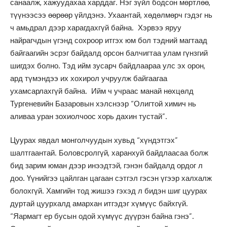
санаалж, хажуудахаа харддаг. Нэг зүйл бодсон мөртлөө,
түүнээсээ өөрөөр үйлдэнэ. Ухаантай, хөдөлмөрч гэдэг нь
ч амьдрал дээр харагдахгүй байна. Хэрвээ яруу
найрагчдын үгэнд сохроор итгэх юм бол тэдний магтаад
байгаагийн эсрэг байдалд орсон балчигтаа улам гүнзгий
шигдэх болно. Тэд ийм зусарч байдлаараа улс эх орон,
ард түмэндээ их хохирол учруулж байгаагаа
ухамсарлахгүй байна. Ийм ч учраас манай нөхцөлд
Тургеневийн Базаровын хэлснээр “Олигтой химич нь
аливаа уран зохиолчоос хорь дахин тустай”.
Цуурах явдал монголчуудын хувьд “хүндэтгэх”
шалтгаантай. Боловсролгүй, харанхуй байдлаасаа болж
бид зарим юман дээр инээдтэй, гэнэн байдалд ордог л
доо. Үүнийгээ цайлган цагаан сэтгэл гэсэн үгээр халхалж
болохгүй. Хамгийн тод жишээ гэхэд л бидэн шиг цуурах
дуртай цуурхалд амархан итгэдэг хүмүүс байхгүй.
“Яармагт ер бусын одой хүмүүс дүүрэн байна гэнэ”.