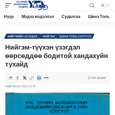
Нүүр
Мэдээ мэдээлэл
Судалгаа
Шинэ Толь
Academy.edu.mn
>
Нийтлэл
>
Нийгэм
>
Нийгмийн асуудал
>
Нийгэм-түүхэн үзэгдэл өөрсөддөө бодитой хандахуйн тухайд
НИЙГМИЙН АСУУДАЛ
НИЙГЭМ
ШИНЭ ТОЛЬ СЭТГҮҮЛ
Нийгэм-түүхэн үзэгдэл
өөрсөддөө бодитой хандахуйн
тухайд
22 min унших
Нийтэлсэн 2020-03-01