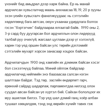
үнэнийг бид амьдрал дээр харж байна. Ер нь манай
ардчилсан хувьсгалчид маань анхнаасаа 18, 19, 20 р зууны
эхэн үеийн хувьсгалч фанатикуудаас нь сэтгэлийн
хөдөлгөөнд бага автсан, оюун ухаанаа удирдлага болгох
гэсэн “бэртэгчин” байдлаараа ялгаатай байв. 1990 оны 2,
3-р сард буу дуугарсан бол ардчиллын олон лидерүүд
талбай руу очихгүй, жагсаал цуглаан дээр үг хэлэхгүй,
харин тэр үед оршин байсан улс төрийн дэглэмийг
сэтгэлийн мухарт хорсон занасаар хоцрох байсан.
Ардчилагчдын 1900 онд хамгийн их дэмжиж байсан хэсэг
бол сэхээтнүүд байлаа. Миний ойлгож байдгаар
ардчилагчид нийгмийн энэ баазаасаа салсан нэгэн
шалтгаан байдаг. Тэд төр, засгийн өндөрлөгт гарч,
ерөнхий сайдад шадарлаж, парламентдаа нилээд олон
суудал авсан байсан үе хүртэл бий. Сайхан бололцоог их
муу ашиглаж билээ. Тэр үед шал дэмий ганц хоёр албан
тушаал хөөцөлдөж, тэнд энд өөрийн хүнийг тавих гэж