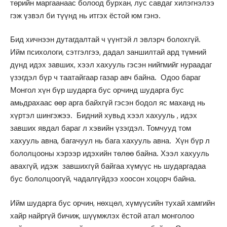
төрийн маргаанаас болоод бурхан, лус савдаг хилэгнэлээ
гэж үзвэл би түүнд нь итгэх ёстой юм гэнэ.
Бид хичнээн дутагдалтай ч үүнтэй л эвлэрч болохгүй.
Ийм психологи, сэтгэлгээ, дадал заншилтай ард түмний
дүнд идэх завших, хээл хахууль гэсэн нийгмийг нураадаг
үзэгдэл бүр ч таатайгаар газар авч байна. Одоо бараг
Монгол хүн бүр шударга бус орчинд шударга бус
амьдрахаас өөр арга байхгүй гэсэн бодол яс маханд нь
хүртэл шингэжээ. Бидний хувьд хээл хахууль , идэх
завших явдал бараг л хэвийн үзэгдэл. Томчууд том
хахууль авна, багачуул нь бага хахууль авна. Хүн бүр л
бололцооны хэрээр идэхийн төлөө байна. Хээл хахууль
авахгүй, идэж завшихгүй байгаа хүмүүс нь шударгадаа
бус бололцоогүй, чадалгүйдээ хоосон хоцорч байна.
Ийм шударга бус орчин, нөхцөл, хүмүүсийн тухай хамгийн
хайр найргүй бичиж, шүүмжлэх ёстой атал монголоо