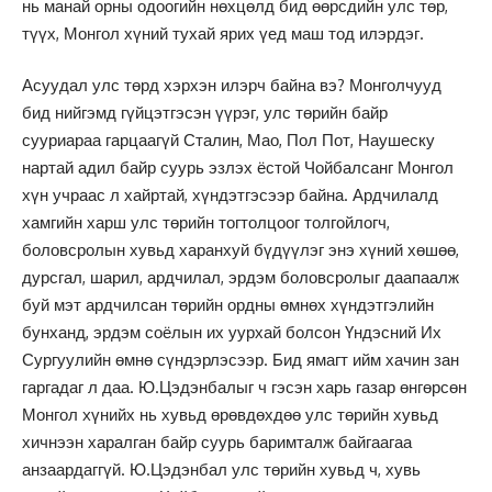
нь манай орны одоогийн нөхцөлд бид өөрсдийн улс төр,
түүх, Монгол хүний тухай ярих үед маш тод илэрдэг.
Асуудал улс төрд хэрхэн илэрч байна вэ? Монголчууд
бид нийгэмд гүйцэтгэсэн үүрэг, улс төрийн байр
сууриараа гарцаагүй Сталин, Мао, Пол Пот, Наушеску
нартай адил байр суурь эзлэх ёстой Чойбалсанг Монгол
хүн учраас л хайртай, хүндэтгэсээр байна. Ардчилалд
хамгийн харш улс төрийн тогтолцоог толгойлогч,
боловсролын хувьд харанхуй бүдүүлэг энэ хүний хөшөө,
дурсгал, шарил, ардчилал, эрдэм боловсролыг даапаалж
буй мэт ардчилсан төрийн ордны өмнөх хүндэтгэлийн
бунханд, эрдэм соёлын их уурхай болсон Үндэсний Их
Сургуулийн өмнө сүндэрлэсээр. Бид ямагт ийм хачин зан
гаргадаг л даа. Ю.Цэдэнбалыг ч гэсэн харь газар өнгөрсөн
Монгол xүнийх нь хувьд өрөвдөхдөө улс төрийн хувьд
хичнээн харалган байр суурь баримталж байгаагаа
анзаардаггүй. Ю.Цэдэнбал улс төрийн хувьд ч, хувь