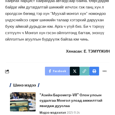
хайрлах нарцист хайрандаа автагдсаар байна. Өөрсдөдөө
байдаг ийм дутагдалтай шинжийг илчлэх гэж ганц хүн л
оролдсон бөгөөд тэр хүн “Муухай монгол хүн” номондоо
үндэснийхээ сөрөг шинжийн талаар хэтэрхий даруухан
буюу аймхай дурьдсан юм. Арга ч үгүй биз. Би ч тэрхүү
сэтгүүлч ч Монгол хүн гэсэн ойлголтонд багтаж, энэхүү
ойлголтын агуулгын бүрдүүлж байгаа юм чинь.
Хянасан: Е. ТЭМҮҮЖИН
Facebook
Шинэ мэдээ
“Азийн Барометр-VII” Олон улсын
судалгаа Монгол улсад амжилттай
явагдаж дууслаа
Мэдээ мэдээлэл
2025-11-24