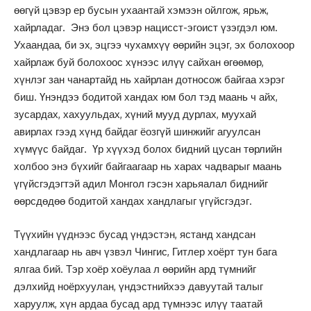
өөгүй цэвэр ер бусын ухаантай хэмээн ойлгож, ярьж,
хайрладаг. Энэ бол цэвэр нацисст-эгоист үзэгдэл юм.
Ухаандаа, би эх, эцгээ чухамхүү өөрийн эцэг, эх болохоор
хайрлаж буй болохоос хүнээс илүү сайхан өгөөмөр,
хүнлэг зан чанартайд нь хайрлан дотносож байгаа хэрэг
биш. Үнэндээ бодитой хандах юм бол тэд маань ч айх,
зусардах, хахуульдах, хүний мууд дурлах, муухай
авирлах гээд хүнд байдаг ёозгүй шинжийг агуулсан
хүмүүс байдаг. Үр хүүхэд болох бидний цусан төрлийн
холбоо энэ бүхийг байгаагаар нь харах чадварыг маань
үгүйсгэдэгтэй адил Монгол гэсэн харьяалал биднийг
өөрсдөдөө бодитой хандах хандлагыг үгүйсгэдэг.
Түүхийн үүднээс бусад үндэстэн, ястанд хандсан
хандлагаар нь авч үзвэл Чингис, Гитлер хоёрт тун бага
ялгаа бий. Тэр хоёр хоёулаа л өөрийн ард түмнийг
дэлхийд ноёрхуулан, үндэстнийхээ давуутай талыг
харуулж, хүн ардаа бусад ард түмнээс илүү таатай