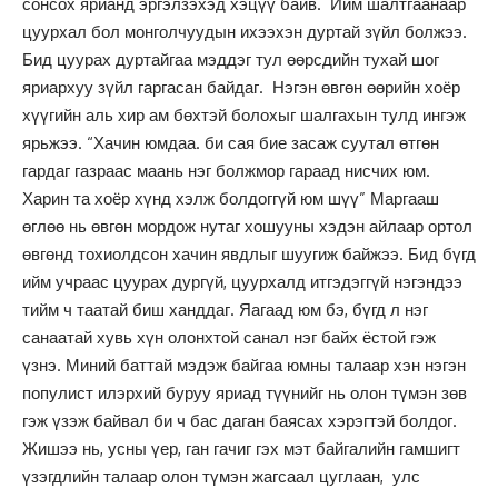
сонсох ярианд эргэлзэхэд хэцүү байв. Ийм шалтгаанаар
цуурхал бол монголчуудын ихээхэн дуртай зүйл болжээ.
Бид цуурах дуртайгаа мэддэг тул өөрсдийн тухай шог
яриархуу зүйл гаргасан байдаг. Нэгэн өвгөн өөрийн хоёр
хүүгийн аль хир ам бөхтэй болохыг шалгахын тулд ингэж
ярьжээ. “Хачин юмдаа. би сая бие засаж суутал өтгөн
гардаг газраас маань нэг болжмор гараад нисчих юм.
Харин та хоёр хүнд хэлж болдоггүй юм шүү” Маргааш
өглөө нь өвгөн мордож нутаг хошууны хэдэн айлаар ортол
өвгөнд тохиолдсон хачин явдлыг шуугиж байжээ. Бид бүгд
ийм учраас цуурах дургүй, цуурхалд итгэдэггүй нэгэндээ
тийм ч таатай биш ханддаг. Яагаад юм бэ, бүгд л нэг
санаатай хувь хүн олонхтой санал нэг байх ёстой гэж
үзнэ. Миний баттай мэдэж байгаа юмны талаар хэн нэгэн
популист илэрхий буруу яриад түүнийг нь олон түмэн зөв
гэж үзэж байвал би ч бас даган баясах хэрэгтэй болдог.
Жишээ нь, усны үер, ган гачиг гэх мэт байгалийн гамшигт
үзэгдлийн талаар олон түмэн жагсаал цуглаан, улс