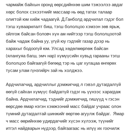
чармайж байхын оронд өөрсдийнхөө шим тэжээлээ авдаг
хөрс болох сэхээтнийг массаар нь өөд татах талаар
олигтой юм хийж чадаагүй. Д.Ганболд ардчилал гэдэг бол
тэгш хуваарилалт биш, тэгш бололцоо хэмээн зөв ярьж,
ойлгож байсан боловч хүн ам нийтээр тэгш бололцоотой
байж чадаж байна уу, үгүй юу гэдгийг газар дээр нь
харахыг бодоогүй юм. Улсад хөдөлмөрлөж байсан
(ялангуяа багш, эмч нар) хүмүүсийн хувьд гарааны тэгш
бололцоо байгаагүй бөгөөд тэр нь цаг хугацаа өнгөрөх
тусам улам гүнзгийрч зай нь холджээ.
Ардчилагчид, ардчиллыг дэмжигчид л гэвэл дутагдалгүй
өөгүй сайхан хүмүүс байдаггүй гэдэг нь үүнээс харагдаж
байна. Ардчилагчид, тэднийг дэмжигчид, гишүүд ч гэсэн
өөрсдөө ямар нэгэн хэмжээний масс байдаг учраас олон
түмний дутагдалтай шинжийг өөртөө агуулж байдаг. Ямар
ч масс өөрийнхөө удирдагчийг хүсэн хүлээж, түүнийг
итгэл найдварын нүдээр, байгаагаас нь илүү их гоочилж