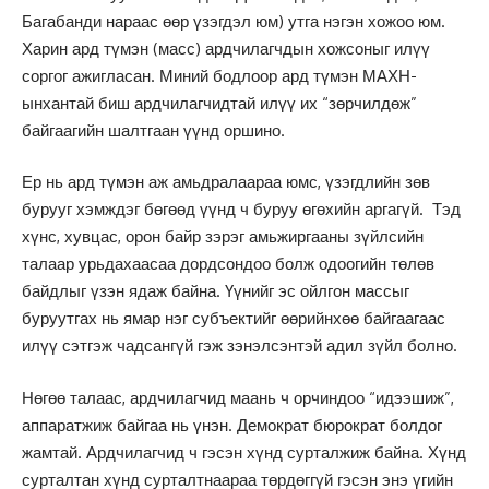
Багабанди нараас өөр үзэгдэл юм) утга нэгэн хожоо юм.
Харин ард түмэн (масс) ардчилагчдын хожсоныг илүү
соргог ажигласан. Миний бодлоор ард түмэн МАХН-
ынхантай биш ардчилагчидтай илүү их “зөрчилдөж”
байгаагийн шалтгаан үүнд оршино.
Ер нь ард түмэн аж амьдралаараа юмс, үзэгдлийн зөв
бурууг хэмждэг бөгөөд үүнд ч буруу өгөхийн аргагүй. Тэд
хүнс, хувцас, орон байр зэрэг амьжиргааны зүйлсийн
талаар урьдахаасаа дордсондоо болж одоогийн төлөв
байдлыг үзэн ядаж байна. Үүнийг эс ойлгон массыг
буруутгах нь ямар нэг субъектийг өөрийнхөө байгаагаас
илүү сэтгэж чадсангүй гэж зэнэлсэнтэй адил зүйл болно.
Нөгөө талаас, ардчилагчид маань ч орчиндоо “идээшиж”,
аппаратжиж байгаа нь үнэн. Демократ бюрократ болдог
жамтай. Ардчилагчид ч гэсэн хүнд сурталжиж байна. Хүнд
сурталтан хүнд сурталтнаараа төрдөггүй гэсэн энэ үгийн