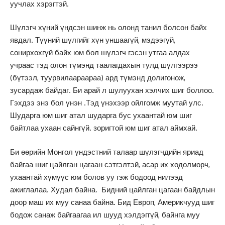
уучлах хэрэгтэй.
Шүлэгч хүний үндсэн шинж нь олонд танил болсон байх
явдал. Түүний шүлгийг хүн уншаагүй, мэдээгүй,
сонирхохгүй байх юм бол шүлэгч гэсэн утгаа алдах
учраас тэд олон түмэнд таалагдахын тулд шүлгээрээ
(бүтээл, туурвилаараараа) ард түмэнд долигонож,
зусардаж байдаг. Би арай л шулуухан хэлчих шиг боллоо.
Гэхдээ энэ бол үнэн .Тэд үнэхээр ойлгомж муутай улс.
Шударга юм шиг атал шударга бус ухаантай юм шиг
байтлаа ухаан сайнгүй. зоригтой юм шиг атал аймхай.
Би өөрийн Монгол үндэстний талаар шүлэгчдийн яриад
байгаа шиг цайлган цагаан сэтгэлтэй, асар их хөдөлмөрч,
ухаантай хүмүүс юм болов уу гэж бодоод нилээд
ажиглалаа. Худал байна. Бидний цайлган цагаан байдлын
доор маш их муу санаа байна. Бид Европ, Америкчууд шиг
бодож санаж байгаагаа ил шууд хэлдэггүй, байнга муу