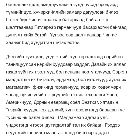
баялаг нөхцөлд амьдруулахын тулд бусад орон, ард
түмнийг цус, хүчирхийллийн замаар дагуулсан билээ.
Гэтэл бид Чингис хаанаар бахархаад байгаа тэр
шалтгаанаар Гитлерээр германчууд бахархахгүй байгаад
дүгнэлт хийх ёстой. Үүнээс өөр шалтгаанаар Чингис
хааныг бид хүндэтгэн шүтэх ёстой.
Дэлхийн түүх улс, үндэстнийг хүн төрөлхтөнд өөрийгөө
танилцуулсан нэрийн хуудсаар мэддэг. Далайн их аялал,
газар зүйн их нээлтүүд бол испани, португалчууд, Сэргэн
мандалтын их бүтээлч, эрдэмтэд бол италчууд, аугаа их
математикч, физикчид германчууд, асар их хөдөлмөрч
чанар, орчин үеийн тэргүүний техник технологи Япон,
Америкчууд, Дорнын өвөрмөц соёл Энэтхэг, хятадын
“нэрийн хуудас’, эх дэлхий, хүн төрөлхтөнд барьсан тус
тусынх нь бэлэг билээ. (Мэдээжээр эдгээр улс,
үндэстэнд ч гэсэн дутагдалтай тал их байдаг. Гэхдээ
өгүүллийн зорилго маань тэдэнд биш өөрсдөдөө