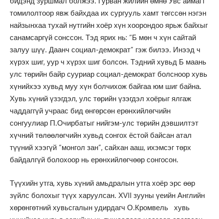
бидэнд зуршмал болжээ. Гурван жилийн өмнө Увс аймагт
томилолтоор явж байхдаа их сургууль хамт төгссөн нэгэн
найзынхаа тухай нутгийн хоёр хүн хоорондоо ярьж байхыг
санамсаргүй сонссон. Тэд ярих нь: “Б мөн ч хүн сайтай
залуу шүү. Даанч социал-демократ” гэж билээ. Инээд ч
хүрэх шиг, уур ч хүрэх шиг болсон. Тэдний хувьд Б маань
улс төрийн байр сууриар социал-демократ болсноор хувь
хүнийхээ хувьд муу хүн болчихож байгаа юм шиг байна.
Хувь хүний үзэгдэл, улс төрийн үзэгдэл хоёрыг ялгаж
чаддаггүй учраас бид өнгөрсөн ерөнхийлөгчийн
сонгуулиар П.Очирбатыг нийгэм-улс төрийн дэвшилтэт
хүчний төлөөлөгчийн хувьд сонгох ёстой байсан атал
түүний хээгүй “монгол зан”, сайхан ааш, ихэмсэг төрх
байдалгүй болохоор нь ерөнхийлөгчөөр сонгосон.
Түүхийн утга, хувь хүний амьдралын утга хоёр эрс өөр
зүйлс болохыг түүх харуулсан. ХVII зууны үеийн Английн
хөрөнгөтний хувьсгалын удирдагч О.Кромвель хувь