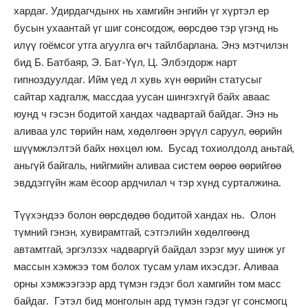
хардаг. Удирдагчдынх нь хамгийн энгийн үг хүртэл ер
бусын ухаантай үг шиг сонсогдож, өөрсдөө тэр үгэнд нь
илүү гоёмсог утга агуулга өгч тайлбарлана. Энэ мэтчилэн
бид Б. Батбаяр, Э. Бат-Үүл, Ц. Элбэгдорж нарт
гипноздуулдаг. Ийм үед л хувь хүн өөрийн статусыг
сайтар хадгалж, массдаа уусан шингэхгүй байх аваас
юунд ч гэсэн бодитой хандах чадвартай байдаг. Энэ нь
аливаа улс төрийн нам, хөдөлгөөн эрүүл саруул, өөрийн
шүүмжлэлтэй байх нөхцөл юм. Бусад тохиолдолд аньтай,
аньгүй байгаль, нийгмийн аливаа систем өөрөө өөрийгөө
эвддэггүйн жам ёсоор ардчилал ч тэр хүнд сурталжина.
Түүхэндээ болон өөрсдөдөө бодитой хандах нь. Олон
түмний гэнэн, хувирамтгай, сэтгэлийн хөдөлгөөнд
автамтгай, эргэлзэх чадваргүй байдал зэрэг муу шинж уг
массын хэмжээ том болох тусам улам ихэсдэг. Аливаа
орны хэмжээгээр ард түмэн гэдэг бол хамгийн том масс
байдаг. Гэтэл бид монголын ард түмэн гэдэг үг сонсмогц