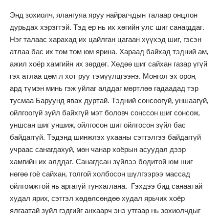
Энд зохиолч, ялангуяа яруу найрагчдын талаар онцлон
дурьдах хэрэгтэй. Тэд ер нь их хөгийн улс шиг санагддаг.
Нэг талаас харахад их цайлган цагаан хүүхэд шиг, гэсэн
атлаа бас их том том юм ярина. Хараад байхад тэдний ам,
ажил хоёр хамгийн их зөрдөг. Хөдөө шиг сайхан газар үгүй
гэх атлаа цөм л хот руу тэмүүлцгээнэ. Монгол эх орон,
ард түмэн минь гэж уйлаг алддаг мөртлөө гадаадад тэр
тусмаа Баруунд явах дуртай. Тэдний сонсоогүй, уншаагүй,
ойлгоогүй зүйл байхгүй мэт боловч сонссон шиг сонсож,
уншсан шиг уншиж, ойлгосон шиг ойлгосон зүйл бас
байдаггүй. Тэдэнд шинжлэх ухааны сэтгэлгээ байдаггүй
учраас санагдахуй, мөн чанар хоёрын асуудал дээр
хамгийн их алддаг. Санагдсан зүйлээ бодитой юм шиг
нөгөө гоё сайхан, толгой холбосон шүлгээрээ массад
ойлгомжтой нь аргагүй тунхаглана. Гэхдээ бид санаатай
худал ярих, сэтгэл хөдөлсөндөө худал ярьчих хоёр
ялгаатай зүйл гэдгийг анхаарч энэ утгаар нь зохиолчдыг