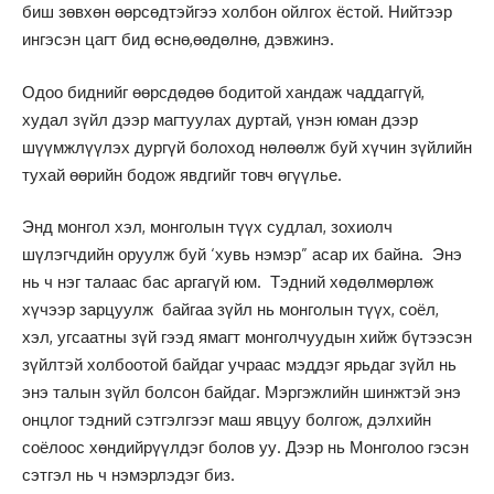
биш зөвхөн өөрсөдтэйгээ холбон ойлгох ёстой. Нийтээр
ингэсэн цагт бид өснө,өөдөлнө, дэвжинэ.
Одоо биднийг өөрсдөдөө бодитой хандаж чаддаггүй,
худал зүйл дээр магтуулах дуртай, үнэн юман дээр
шүүмжлүүлэх дургүй болоход нөлөөлж буй хүчин зүйлийн
тухай өөрийн бодож явдгийг товч өгүүлье.
Энд монгол хэл, монголын түүх судлал, зохиолч
шүлэгчдийн оруулж буй ‘хувь нэмэр” асар их байна. Энэ
нь ч нэг талаас бас аргагүй юм. Тэдний хөдөлмөрлөж
хүчээр зарцуулж байгаа зүйл нь монголын түүх, соёл,
хэл, угсаатны зүй гээд ямагт монголчуудын хийж бүтээсэн
зүйлтэй холбоотой байдаг учраас мэддэг ярьдаг зүйл нь
энэ талын зүйл болсон байдаг. Мэргэжлийн шинжтэй энэ
онцлог тэдний сэтгэлгээг маш явцуу болгож, дэлхийн
соёлоос хөндийрүүлдэг болов уу. Дээр нь Монголоо гэсэн
сэтгэл нь ч нэмэрлэдэг биз.