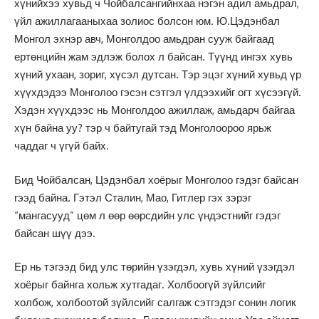
хүнийхээ хувьд ч Чойбалсангийнхаа нэгэн адил амьдрал,
үйл ажиллагааныхаа золиос болсон юм. Ю.Цэдэнбал
Монгол эхнэр авч, Монголдоо амьдран сууж байгаад
ертөнцийн жам эдлэж болох л байсан. Түүнд ингэх хувь
хүний ухаан, зориг, хүсэл дутсан. Тэр эцэг хүний хувьд үр
хүүхдэдээ Монголоо гэсэн сэтгэл үлдээхийг огт хүсээгүй.
Хэдэн хүүхдээс нь Монголдоо ажиллаж, амьдарч байгаа
хүн байна уу? тэр ч байтугай тэд Монголоороо ярьж
чаддаг ч үгүй байх.
Бид Чойбалсан, Цэдэнбал хоёрыг Монголоо гэдэг байсан
гээд байна. Гэтэл Сталин, Мао, Гитлер гэх зэрэг
“мангасууд” цөм л өөр өөрсдийн улс үндэстнийг гэдэг
байсан шүү дээ.
Ер нь тэгээд бид улс төрийн үзэгдэл, хувь хүний үзэгдэл
хоёрыг байнга хольж хутгадаг. Холбоогүй зүйлсийг
холбож, холбоотой зүйлсийг салгаж сэтгэдэг сонин логик