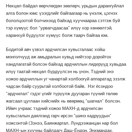
Нөхцөл байдал өөрчлөгдөн зөөлөрч, урьдын дарангуйлал
алга болон юмс үээгдлийг байгаагаар нь үнэлж, цэгнэх
бололцоотой болчихоод байхад хуучнаараа сэтгэж буй
тэр хүмүүс бол “урвагчдаасаа” илүү хор хөнөөлтэй,
харанхуй бүдүүлэг хүмүүс болж таарч байгаа юм.
Бодитой авч үзвэл ардчилсан хувьсгалаас хойш
монголчууд аж амьдралын хувьд нийтээр доройтох
хандлагатай болсон байхад ардчиллын лидерүүд хувьдаа
илүү таатай нөхцөл бүрдүүлсэн нь үнэн. Тэдний энэ
хожоо ардчиллын уг чанартай холбоогүй аппаратад эзэлж
чадсан байр суурьтай холбоотой байв. Нэг ёсондоо
“ардчилал” гэдэг үгийг түрүүлж дуугаран түүний төлөө
жагсаал цуглаан хийснийх нь өвөрмөц “шагнал” болсон.
Иймч учраас тэдний хожоо МАХН-д ардчилсан
хувьсгалын даялганд гарч ирсэн “шинэ кадруудын”
хожсонтой (Зэнээ, Баянжаргал. Лүндээжанцан нар бол
МАХН-ын хуучны байлдагч Даш-Ёндон, Энхмандах,