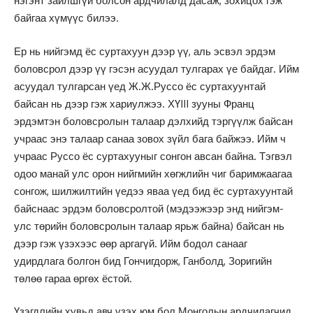
нэгэнт зайлшгүй болсон ардчилалд дасаж, зохицох гэж
байгаа хүмүүс билээ.
Ер нь нийгэмд ёс суртахуун дээр үү, аль эсвэл эрдэм
боловсрол дээр үү гэсэн асуудал тулгарах үе байдаг. Ийм
асуудал тулгарсан үед Ж.Ж.Руссо ёс суртахуунтай
байсан нь дээр гэж хариулжээ. ХҮIII зууны Франц
эрдэмтэн боловсролын талаар дэлхийд тэргүүлж байсан
учраас энэ талаар санаа зовох зүйл бага байжээ. Ийм ч
учраас Руссо ёс суртахууныг сонгон авсан байна. Тэгвэл
одоо манай улс орон нийгмийн хөгжлийн чиг баримжаагаа
сонгож, шилжилтийн үедээ яваа үед бид ёс суртахуунтай
байснаас эрдэм боловсролтой (мэдээжээр энд нийгэм-
улс төрийн боловсролын талаар ярьж байна) байсан нь
дээр гэж үзэхээс өөр аргагүй. Ийм бодол санааг
удирдлага болгон бид Гончигдорж, Ганболд, Зоригийн
төлөө гараа өргөх ёстой.
Үзэгдлийн хувьд авч үзэх юм бол Монголын ардчилагчид