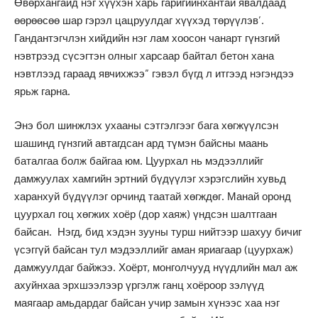
Өвөрхангайд нэг хүүхэн харь гаригийнхантай явалдаад
өөрөөсөө шар гэрэл цацруулдаг хүүхэд төрүүлэв’.
Гандантэгчлэн хийдийн нэг лам хоосон чанарт гүнзгий
нэвтрээд сүсэгтэн олныг харсаар байтал бетон хана
нэвтлээд гараад явчихжээ” гэвэл бүгд л итгээд нэгэндээ
ярьж гарна.
Энэ бол шинжлэх ухааны сэтгэлгээг бага хөгжүүлсэн
шашинд гүнзгий автагдсан ард түмэн байсны маань
баталгаа болж байгаа юм. Цуурхал нь мэдээллийг
дамжуулах хамгийн эртний бүдүүлэг хэрэгслийн хувьд
харанхуй бүдүүлэг орчинд таатай хөгждөг. Манай оронд
цуурхал гоц хөгжих хоёр (дор хаяж) үндсэн шалтгаан
байсан. Нэгд, бид хэдэн зууны турш нийтээр шахуу бичиг
үсэггүй байсан тул мэдээллийг аман яриагаар (цуурхаж)
дамжуулдаг байжээ. Хоёрт, монголчууд нүүдлийн мал аж
ахуйнхаа эрхшээлээр үргэлж ганц хоёроор зэлүүд
маягаар амьдардаг байсан учир замын хүнээс хаа нэг