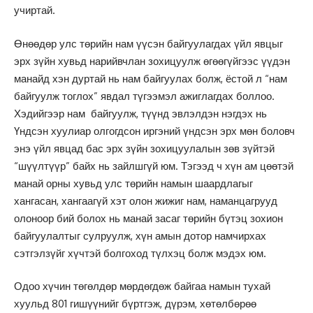
учиртай.
Өнөөдөр улс төрийн нам үүсэн байгуулагдах үйл явцыг
эрх зүйн хувьд нарийвчлан зохицуулж өгөөгүйгээс үүдэн
манайд хэн дуртай нь нам байгуулах болж, ёстой л “нам
байгуулж тоглох” явдал түгээмэл ажиглагдах боллоо.
Хэдийгээр нам байгуулж, түүнд эвлэлдэн нэгдэх нь
Үндсэн хуулиар олгогдсон иргэний үндсэн эрх мөн боловч
энэ үйл явцад бас эрх зүйн зохицуулалын зөв зүйтэй
“шүүлтүүр” байх нь зайлшгүй юм. Тэгээд ч хүн ам цөөтэй
манай орны хувьд улс төрийн намын шаардлагыг
хангасан, хангаагүй хэт олон жижиг нам, наманцагрууд
олоноор бий болох нь манай засаг төрийн бүтэц зохион
байгуулалтыг сулруулж, хүн амын дотор намчирхах
сэтгэлзүйг хүчтэй болгоход түлхэц болж мэдэх юм.
Одоо хүчин төгөлдөр мөрдөгдөж байгаа намын тухай
хуульд 801 гишүүнийг бүртгэж, дүрэм, хөтөлбөрөө