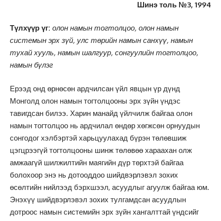
Шинэ толь №3, 1994
Түлхүүр үг:
олон намын тогтолцоо, олон намын
системын эрх зүй, улс төрийн намын санхүү, намын
тухай хууль, намын шалгуур, сонгуулийн тогтолцоо,
намын бүлэг
Ерээд онд өрнөсөн ардчилсан үйл явцын үр дүнд
Монголд олон намын тогтолцооны эрх зүйн үндэс
тавигдсан билээ. Харин манайд үйлчилж байгаа олон
намын тогтолцоо нь ардчилал өндөр хөгжсөн орнуудын
сонгодог хэлбэртэй харьцуулахад бүрэн төлөвшиж
цэгцрээгүй тогтолцооны шинж төлөвөө хараахан олж
амжаагүй шилжилтийн маягийн дүр төрхтэй байгаа
болохоор энэ нь дотооддоо шийдвэрлэвэл зохих
өсөлтийн нийлээд бэрхшээл, асуудлыг агуулж байгаа юм.
Энэхүү шийдвэрлэвэл зохих тулгамдсан асуудлын
дотроос намын системийн эрх зүйн хангалттай үндсийг