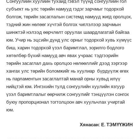
Сонгуулийн хуулийн тухайд гэвэл түүнд сонгуулийн гол
субъект нь улс төрийн намууд гэдэг зарчмыг тодорхой
болгож, төрийн засаглалын системд намууд жигд оролцох,
тэдний жин нөлөөг хүчтэй болгох чиглэлээр зарчмын
шинжтэй нэлээд өөрчлөлт оруулах шаардлагатай байгаа
юм. Учир нь эцсийн дүнд улс орныг тодорхой хувь хүмүүс
биш, харин тодорхой үзэл баримтлал, зорилго бодлого
хөтөлбөр бүхий намууд авч явах учраас тэдгээрийн
төрийн засаглал дахь оролцоо нөлөөллийг дээд зэргээр
хангах улс төрийн боломжийг нь хуулиар бүрдүүлж өгөх
нь парламентын засаглалтай манай орны хувьд илүү
нийцтэй юм. Ингэхийн тулд сонгуулийн хуулийн язгуур
үзэл баримтлалыг өөрчилж сонгуулийг тэнцүүлэн сонгох
буюу пропорционал тогтолцоон авч хуульчлах учиртай
юм.
Хянасан: Е. ТЭМҮҮЖИН