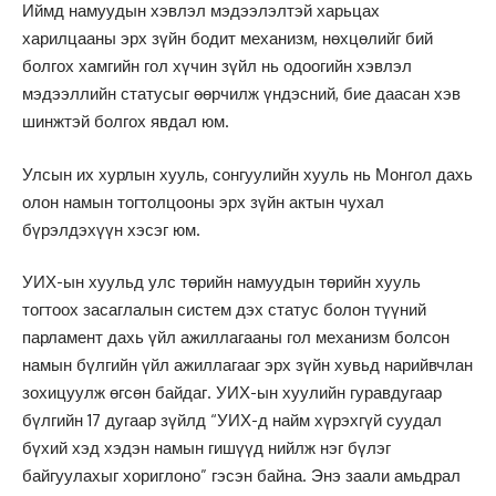
Иймд намуудын хэвлэл мэдээлэлтэй харьцах
харилцааны эрх зүйн бодит механизм, нөхцөлийг бий
болгох хамгийн гол хүчин зүйл нь одоогийн хэвлэл
мэдээллийн статусыг өөрчилж үндэсний, бие даасан хэв
шинжтэй болгох явдал юм.
Улсын их хурлын хууль, сонгуулийн хууль нь Монгол дахь
олон намын тогтолцооны эрх зүйн актын чухал
бүрэлдэхүүн хэсэг юм.
УИХ-ын хуульд улс төрийн намуудын төрийн хууль
тогтоох засаглалын систем дэх статус болон түүний
парламент дахь үйл ажиллагааны гол механизм болсон
намын бүлгийн үйл ажиллагааг эрх зүйн хувьд нарийвчлан
зохицуулж өгсөн байдаг. УИХ-ын хуулийн гуравдугаар
бүлгийн 17 дугаар зүйлд “УИХ-д найм хүрэхгүй суудал
бүхий хэд хэдэн намын гишүүд нийлж нэг бүлэг
байгуулахыг хориглоно” гэсэн байна. Энэ заали амьдрал