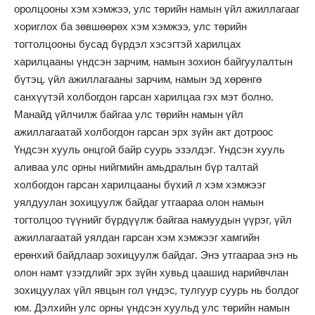
оролцооны хэм хэмжээ, улс төрийн намын үйл ажиллагааг
хориглох ба зөвшөөрөх хэм хэмжээ, улс төрийн
тогтолцооны бусад бүрдэл хэсэгтэй харилцах
харилцааны үндсэн зарчим, намын зохион байгуулалтын
бүтэц, үйл ажиллагааны зарчим, намын эд хөрөнгө
санхүүтэй холбогдон гарсан харилцаа гэх мэт болно.
Манайд үйлчилж байгаа улс төрийн намын үйл
ажиллагаатай холбогдон гарсан эрх зүйн акт дотроос
Үндсэн хууль онцгой байр суурь эзэлдэг. Үндсэн хууль
аливаа улс орны нийгмийн амьдралын бүр талтай
холбогдон гарсан харилцааны бүхий л хэм хэмжээг
уялдуулан зохицуулж байдаг утгаараа олон намын
тогтолцоо түүнийг бүрдүүлж байгаа намуудын үүрэг, үйл
ажиллагаатай уялдан гарсан хэм хэмжээг хамгийн
ерөнхий байдлаар зохицуулж байдаг. Энэ утгаараа энэ нь
олон намт үзэгдлийг эрх зүйн хувьд цаашид нарийвчлан
зохицуулах үйл явцын гол үндэс, тулгуур суурь нь болдог
юм. Дэлхийн улс орны үндсэн хуульд улс төрийн намын