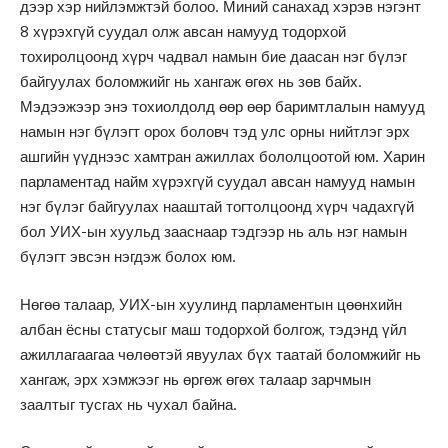
дээр хэр нийлэмжтэй болоо. Миний санахад хэрэв нэгэнт
8 хүрэхгүй суудал олж авсан намууд тодорхой
тохиролцоонд хүрч чадвал намын бие даасан нэг бүлэг
байгуулах боломжийг нь хангаж өгөх нь зөв байх.
Мэдээжээр энэ тохиолдолд өөр өөр баримтлалын намууд
намын нэг бүлэгт орох боловч тэд улс орны нийтлэг эрх
ашгийн үүднээс хамтран ажиллах бололцоотой юм. Харин
парламентад найм хүрэхгүй суудал авсан намууд намын
нэг бүлэг байгуулах нааштай тогтолцоонд хүрч чадахгүй
бол УИХ-ын хуульд зааснаар тэдгээр нь аль нэг намын
бүлэгт эвсэн нэгдэж болох юм.
Нөгөө талаар, УИХ-ын хуулинд парламентын цөөнхийн
албан ёсны статусыг маш тодорхой болгож, тэдэнд үйл
ажиллагаагаа чөлөөтэй явуулах бүх таатай боломжийг нь
хангаж, эрх хэмжээг нь өргөж өгөх талаар зарчмын
заалтыг тусгах нь чухал байна.