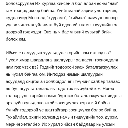
боловсруулан Их хурлаа хийсэн л бол албан ёсны “нам”
гэж тооцогдохоор байгаа. Үүнйг манай зарим улс төрчид,
судлаачид Монголд “хуурамч”, ”хиймэл” намууд олноор
үүсэх чиглэлд үйлчилж буй одоогийн намын хуулийн гол
цоорхой гэж үздэг. Энэ нь ч бас үнэний хувьтай байж
болох юм.
Иймээс намуудын хуульд улс төрийн нам гэж юу вэ?
Чухам ямар шаардлага, шалгуурыг хангасан тохиолдолд
нам гэж үзэх вэ? Гэдгийг тодорхой зааж баталгаажуулах
нь чухал байгаа юм. Ингэхдээ намын шалгуурын
асуудалд онцгой ач холбогдол өгч түүнийг хэлбэр талаас
нь бус агуулга талаас нь тодотгох нь зүйтэй юм. Нөгөө
талаар, улс төрийн намыг бүртгэж баталгаажуулах явдлыг
эрх зүйн хувьд оновчтой зохицуулах хэрэгтэй байна.
Үүнийг тодорхой үе шаттайгаар зохицуулж болох байна.
Тухайлбал, эхний ээлжинд намын гишүүдийн тоо, дүрэм,
мөрийн хөтөлбөр, Их хурал хийсэн байдлаар нь улсын