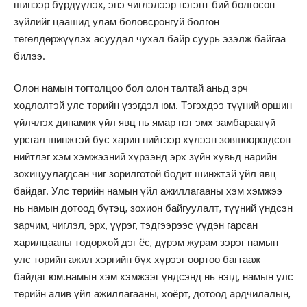
шинээр бүрдүүлэх, энэ чиглэлээр нэгэнт бий болгосон
зүйлийг цаашид улам боловсронгуй болгон
төгөлдөржүүлэх асуудал чухал байр суурь эзэлж байгаа
билээ.
Олон намын тогтолцоо бол олон талтай аньд эрч
хөдлөлтэй улс төрийн үзэгдэл юм. Тэгэхдээ түүний оршин
үйлчлэх динамик үйл явц нь ямар нэг эмх замбараагүй
урсгал шинжтэй бус харин нийтээр хүлээн зөвшөөрөгдсөн
нийтлэг хэм хэмжээний хүрээнд эрх зүйн хувьд нарийн
зохицуулагдсан чиг зорилготой бодит шинжтэй үйл явц
байдаг. Улс төрийн намын үйл ажиллагааны хэм хэмжээ
нь намын дотоод бүтэц, зохион байгуулалт, түүний үндсэн
зарчим, чиглэл, эрх, үүрэг, тэдгээрээс үүдэн гарсан
харилцааны тодорхой дэг ёс, дүрэм журам зэрэг намын
улс төрийн ажил хэргийн бүх хүрээг өөртөө багтааж
байдаг юм.намын хэм хэмжээг үндсэнд нь нэгд, намын улс
төрийн алив үйл ажиллагааны, хоёрт, дотоод ардчилалын,