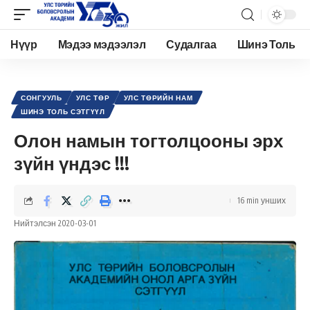
Нүүр
Мэдээ мэдээлэл
Судалгаа
Шинэ Толь
Academy.edu.mn
>
Нийтлэл
>
Улс төр
>
Сонгууль
>
Олон намын тогтолцооны эрх зүйн үндэс !!!
СОНГУУЛЬ
УЛС ТӨР
УЛС ТӨРИЙН НАМ
ШИНЭ ТОЛЬ СЭТГҮҮЛ
Олон намын тогтолцооны эрх
зүйн үндэс !!!
16 min унших
Нийтэлсэн 2020-03-01