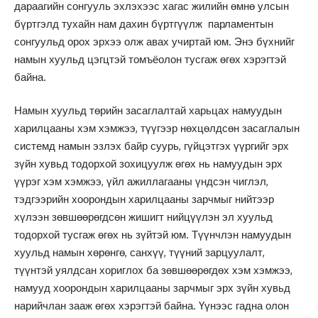
дараагийн сонгууль эхлэхээс хагас жилийн өмнө улсын
бүртгэлд тухайн нам дахин бүртгүүлж парламентын
сонгуульд орох эрхээ олж авах учиртай юм. Энэ бүхнийг
намын хуульд цэгцтэй томъёолон тусгаж өгөх хэрэгтэй
байна.
Намын хуульд төрийн засаглалтай харьцах намуудын
харилцааны хэм хэмжээ, түүгээр нөхцөлдсөн засаглалын
системд намын эзлэх байр суурь, гүйцэтгэх үүргийг эрх
зүйн хувьд тодорхой зохицуулж өгөх нь намуудын эрх
үүрэг хэм хэмжээ, үйл ажиллагааны үндсэн чиглэл,
тэдгээрийн хоорондын харилцааны зарчмыг нийтээр
хүлээн зөвшөөрөгдсөн жишигт нийцүүлэн эл хуульд
тодорхой тусгаж өгөх нь зүйтэй юм. Түүнчлэн намуудын
хуульд намын хөрөнгө, санхүү, түүний зарцуулалт,
түүнтэй уялдсан хориглох ба зөвшөөрөгдөх хэм хэмжээ,
намууд хоорондын харилцааны зарчмыг эрх зүйн хувьд
нарийчлан зааж өгөх хэрэгтэй байна. Үүнээс гадна олон