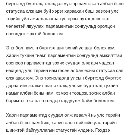
бүртгэлд бүртгэх, тэгэхдээ үүгээр нам гэсэн албан ёсны
статусаа олж авч буй хэрэг хараахан биш, зөвхөн улс
төрийн үйл ажиллагаагаа тус орны нутаг дэвсгэрт
чөлөөтэй явуулах, парламентын сонгуульд оролцон
өрсөлдөх эрхтэй болох юм.
Энэ бол намын бүртгэл шиг эхний үе шат болох юм.
Харин тухайн “нам” парламентын сонгуульд амжилттай
орсноор парламентад зохих суудал олж авч чадсан
нөхцөлд улс төрийн нам гэсэн албан ёсны статусаа сая
олж авах юм. Энэ тохиолдолд улсын бүртгэлд бүртгэх
дараагийн ээлжит шат эхэлж, улсын бүртгэлд тухайн
намыг албан ёсны нам хэмээн тооцож, зохих албан
баримтыг ёслол төгөлдөр гардуулж байж болох юм.
Харин парламентад суудал олж аваагүй нь улс төрийн
албан ёсны нам биш, харин олон нийтийн улс төрийн
шинжтэй байгууллагын статустай үлдэнэ. Гэхдээ