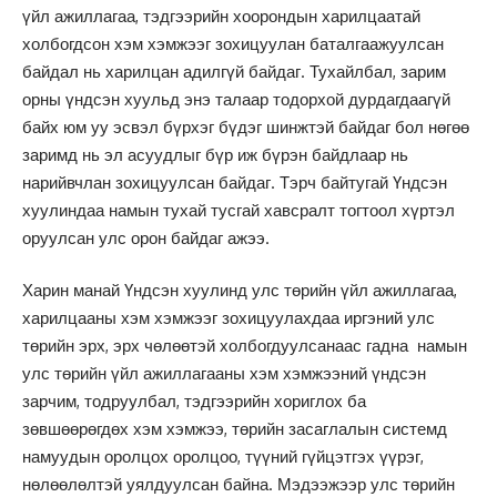
үйл ажиллагаа, тэдгээрийн хоорондын харилцаатай
холбогдсон хэм хэмжээг зохицуулан баталгаажуулсан
байдал нь харилцан адилгүй байдаг. Тухайлбал, зарим
орны үндсэн хуульд энэ талаар тодорхой дурдагдаагүй
байх юм уу эсвэл бүрхэг бүдэг шинжтэй байдаг бол нөгөө
заримд нь эл асуудлыг бүр иж бүрэн байдлаар нь
нарийвчлан зохицуулсан байдаг. Тэрч байтугай Үндсэн
хуулиндаа намын тухай тусгай хавсралт тогтоол хүртэл
оруулсан улс орон байдаг ажээ.
Харин манай Үндсэн хуулинд улс төрийн үйл ажиллагаа,
харилцааны хэм хэмжээг зохицуулахдаа иргэний улс
төрийн эрх, эрх чөлөөтэй холбогдуулсанаас гадна намын
улс төрийн үйл ажиллагааны хэм хэмжээний үндсэн
зарчим, тодруулбал, тэдгээрийн хориглох ба
зөвшөөрөгдөх хэм хэмжээ, төрийн засаглалын системд
намуудын оролцох оролцоо, түүний гүйцэтгэх үүрэг,
нөлөөлөлтэй уялдуулсан байна. Мэдээжээр улс төрийн