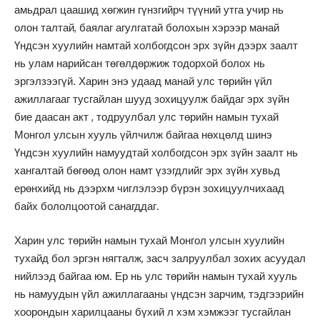
амьдрал цаашид хөгжин гүнзгийрч түүний утга учир нь
олон талтай, баялаг агулгатай болохын хэрээр манай
Үндсэн хуулийн намтай холбогдсон эрх зүйн дээрх заалт
нь улам нарийсан төгөлдөржиж тодорхой болох нь
эргэлзээгүй. Харин энэ удаад манай улс төрийн үйл
ажиллагааг тусгайлан шууд зохицуулж байдаг эрх зүйн
бие даасан акт , тодруулбал улс төрийн намын тухай
Монгол улсын хууль үйлчилж байгаа нөхцөлд шинэ
Үндсэн хуулийн намуудтай холбогдсон эрх зүйн заалт нь
хангалтай бөгөөд олон намт үзэгдлийг эрх зүйн хувьд
ерөнхийд нь дээрхм чиглэлээр бүрэн зохицуулчихаад
байх бололцоотой санагддаг.
Харин улс төрийн намын тухай Монгол улсын хуулийн
тухайд бол эргэн нягталж, засч залруулбал зохих асуудал
нийлээд байгаа юм. Ер нь улс төрийн намын тухай хууль
нь намуудын үйл ажиллагааны үндсэн зарчим, тэдгээрийн
хоорондын харилцааны бүхий л хэм хэмжээг тусгайлан