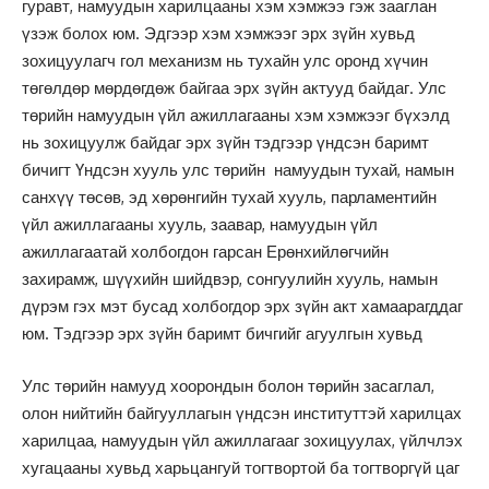
гуравт, намуудын харилцааны хэм хэмжээ гэж зааглан
үзэж болох юм. Эдгээр хэм хэмжээг эрх зүйн хувьд
зохицуулагч гол механизм нь тухайн улс оронд хүчин
төгөлдөр мөрдөгдөж байгаа эрх зүйн актууд байдаг. Улс
төрийн намуудын үйл ажиллагааны хэм хэмжээг бүхэлд
нь зохицуулж байдаг эрх зүйн тэдгээр үндсэн баримт
бичигт Үндсэн хууль улс төрийн намуудын тухай, намын
санхүү төсөв, эд хөрөнгийн тухай хууль, парламентийн
үйл ажиллагааны хууль, заавар, намуудын үйл
ажиллагаатай холбогдон гарсан Ерөнхийлөгчийн
захирамж, шүүхийн шийдвэр, сонгуулийн хууль, намын
дүрэм гэх мэт бусад холбогдор эрх зүйн акт хамаарагддаг
юм. Тэдгээр эрх зүйн баримт бичгийг агуулгын хувьд
Улс төрийн намууд хоорондын болон төрийн засаглал,
олон нийтийн байгууллагын үндсэн институттэй харилцах
харилцаа, намуудын үйл ажиллагааг зохицуулах, үйлчлэх
хугацааны хувьд харьцангуй тогтвортой ба тогтворгүй цаг