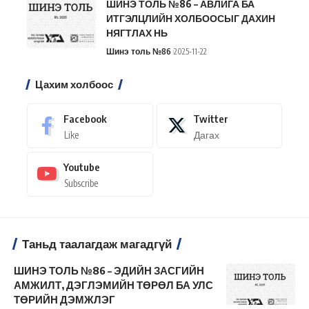
ШИНЭ ТОЛЬ №86 – АВЛИГА БА
ИТГЭЛЦЛИЙН ХОЛБООСЫГ ДАХИН
НЯГТЛАХ НЬ
Шинэ толь №86
2025-11-22
Цахим холбоос
Facebook
Twitter
Like
Дагах
Youtube
Subscribe
Таньд таалагдаж магадгүй
ШИНЭ ТОЛЬ №86 – ЭДИЙН ЗАСГИЙН
АМЖИЛТ, ДЭГЛЭМИЙН ТӨРӨЛ БА УЛС
ТӨРИЙН ДЭМЖЛЭГ