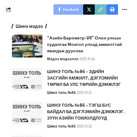
Facebook
Шинэ мэдээ
“Азийн Барометр-VII” Олон улсын
судалгаа Монгол улсад амжилттай
явагдаж дууслаа
Мэдээ мэдээлэл
2025-11-24
ШИНЭ ТОЛЬ №86 – ЭДИЙН
ЗАСГИЙН АМЖИЛТ, ДЭГЛЭМИЙН
ТӨРӨЛ БА УЛС ТӨРИЙН ДЭМЖЛЭГ
Шинэ толь №86
2025-11-22
ШИНЭ ТОЛЬ №86 – ТЭГШ БУС
БАЙДАЛ БА ДЭГЛЭМИЙН ДЭМЖЛЭГ.
ЗҮҮН АЗИЙН ТОХИОЛДЛУУД
Шинэ толь №86
2025-11-22