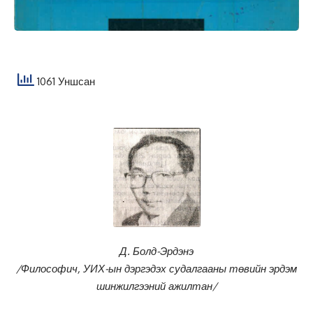
1061 Уншсан
Д. Болд-Эрдэнэ
/Философич, УИХ-ын дэргэдэх судалгааны төвийн эрдэм
шинжилгээний ажилтан/