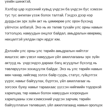
үеийн шинжтэй,
Хэлбэр цар хүрээний хувьд үндсэн ба үндсэн бус хэмээн
тус тус ангилан үзэж болох талтай. Гэхдээ дээр нэр
дурдьсан эрх зүйн акт нь цөмөөрөө улс орон бүхэнд
үйлчлэх албагүй. Энэ нь их төлөв тухайн улс орны намын
тогтолцоо, намуудын онцлог байдал, амьдралын өвөрмөц
нөхцөлтэй уялдан гарч ирдэг юм.
Дэлхийн улс орны улс төрийн амьдралын нийтлэг
жишгээс авч үзвэл намуудын үйл ажиллагааны эрх зүйн
актууд нь үндсэндээ дараах багц асуудлыг бүхэлд нь
төвлөрүүлэн зохицуулж байдаг. Энэ нь улс төрийн намын
мөн чанар, нийгэмд эзлэх байр суурь, статус, гүйцэтгэх
үүрэг, намыг байгуулах, бүртгэх, үйл ажиллагааг нь
зогсоох буюу намыг тараахаас үүссэн нийгмийн тодорхой
харилцаа, төр намын болон намуудын хоорондын
харилцааны хэм хэмжээний үндсэн зарчим, төрийн
байгууллагын төлөвшил, үйл ажиллагаанд намын оролцох