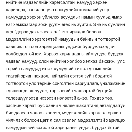
нийтийн мэдээллийн хэрэгсэлтэй намууд хэрхэн
харилцах, нэн ялангуяа сонгуулийн компаний үеэр
намуудад хэрхэн үйлчлэх асуудлыг намын хуульд ямар
нэг хэмжээгээр зохицуулж өгөх нь зүйтэй. Энэ нь сүүлийн
үед “дөрөв дахь засаглал” гэж яригдах болсон
мэдээллийн хэрэгсэлтэй намуудын байнгын тогтвортой
хэвшиж тогтсон харилцааны үндсийг бүрдүүлэхэд ач
холбогдолтой юм. Хэрвээ харилцааны ийм үндэс бүрдэж
чадвал намууд, олон нийтийн холбоо хэлхээ бэхжиж, улс
төрийн намуудад итгэх хүмүүсийн итгэл үнэмшлийн
таатай орчин нөхцөл, нийгмийн сэтгэл зүйн бодитой,
тогтвортой улс төрийн сонголтын хариуцлага, үнэлэмжийн
түвшинг дээшлүүлж, төр засгийн чадвартай бүтцийг
төлөвшүүлэхэд ихээхэн нөлөөтэй ажээ. Гэхдээ төр,
засгийн хараат бус хэний ч нөлөө шахалтанд автагддаггүй
бие даасан чөлөөт хэвлэл, мэдээллийн хэрэгсэл оршин
үйлчлэх болсон цагт л сая хэвлэл мэдээлэлтэй харилцах
намуудын зүй зохистой харьцааны үндэс бүрдэх ёстой.