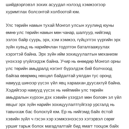
шийдвэрлэвэл зохих асуудал нэлээд хэмжээгээр
хуримтлах болсонтой холбоотой юм.
Улс төрийн намын тухай Монгол улсын хуулинд юуны
өмнө улс төрийн намын мөн чанар, шалгуур, нийгэмд
эзлэх байр суурь, эрх, хэм хэмжээ, гүйцэтгэх үүргийн эрх
зүйн хувьд нь нарийвчлан тодотгон баталгаажуулах
хэрэгтэй байна. Эрх зүйн ийм зохицуулалтын механизм
үнэхээр үгүйлэгдэж байна. Учир нь өнөөдөр Монгол орны
улс төрийн амьдралд нэгэнт бүрэлдэж бий болчхоод
байгаа өвөрмөц нөхцөл байдалтай уялдан тус оронд
намууд шинээр үүсэх үйл явц хараахан дуусахгүй байна.
Хэдийгээр намууд үүсэх нь нийгмийн улс төрийн
амьдралын хүрээн дэх хэвийн үзэгдэл мөн боловч эл үйл
явцыг эрх зүйн нарийн зохицуулалтгүйгээр урсгалд нь
тавьчхаж бас болохгүй юм. Ер нь нийгэмд байх ёстой
хэвийн зүйл ч гэсэн хэр хэмжээнээсээ хэтэрвэл сөрөг
уршиг тарьж болох магадлалтайг бид ямагт тооцож байх