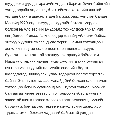
шууд зохицуулдаг эрх зүйн үндсэн баримт бичиг байдгийн
хувьд өөрийн үндсэн субъектийнхаа хөгжлийн явцтай
уялдан байнга шинэчлэгдэн баяжиж байх учиртай байдаг.
Манайд 1990 онд намуудын хуулийг баталж мөрдөх
болсон нь улс төрийн амьдралд тохиолдсон чухал үйл
явц болсон билээ. Гэвч өнөөдөр манайд үйлчилж байгаа
энэхүү хуулийн хүрээнд улс төрийн намын тогтолцооны
хөгжлийн явцтай холбогдсон олон шинэлэг асуудлыг
бүхэлд нь хангалттай зохицуулах аргагүй байгаа юм.
Иймд улс төрийн намын тухай хуулийг дахин буурьтай
нягтлан үзэн түүнийг цаг үеийн өнөөгийн бодит
шаардлагад нийцүүлэх, улам тодорхой болгох хэрэгтэй
байна. Энэ нь нэг талаас манайд бий болсон олон намын
тогтолцоо богино хугацаанд маш түргэн хувьсан хөгжиж
байгаатай, нөгөөтэйгээр уг тогтолцоо хэлбэр агуулгын
зохистой шинж төлвөө хараахан олж амжаагүй, түүнийг
бүрдүүлж байгаа улс төрийн намууд эрийн цээнд хүрч
туршлагажин бэхжиж чадаагүй байгаатай уялдан