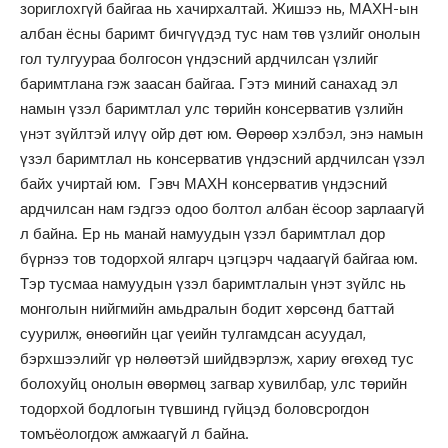
зориглохгүй байгаа нь хачирхалтай. Жишээ нь, МАХН-ын
албан ёсны баримт бичгүүдэд тус нам төв үзлийг онолын
гол тулгуураа болгосон үндэсний ардчилсан үзлийг
баримтлана гэж заасан байгаа. Гэтэ миний санахад эл
намын үзэл баримтлал улс төрийн консерватив үзлийн
үнэт зүйлтэй илүү ойр дөт юм. Өөрөөр хэлбэл, энэ намын
үзэл баримтлал нь консерватив үндэсний ардчилсан үзэл
байх учиртай юм. Гэвч МАХН консерватив үндэсний
ардчилсан нам гэдгээ одоо болтол албан ёсоор зарлаагүй
л байна. Ер нь манай намуудын үзэл баримтлал дор
бүрнээ тов тодорхой ялгарч цэгцэрч чадаагүй байгаа юм.
Тэр тусмаа намуудын үзэл баримтлалын үнэт зүйлс нь
монголын нийгмийн амьдралын бодит хөрсөнд баттай
суурилж, өнөөгийн цаг үеийн тулгамдсан асуудал,
бэрхшээлийг үр нөлөөтэй шийдвэрлэж, хариу өгөхөд тус
болохуйц онолын өвөрмөц загвар хувилбар, улс төрийн
тодорхой бодлогын түвшинд гүйцэд боловсрогдон
томъёологдож амжаагүй л байна.