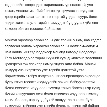
тэдгээрийн хоорондын харилцааны үр нөлөөтэй, уян
хатан, механизмыг бий болгон зүгшрүүлэх тэр үндсэн
дээр төрийн засаглалын тогтвортой үндсэн суурь болж
чадах жинхэнэ улс төрийн намуудыг бүрдүүлэх үйл явц
хэмээн ойлгон төсөөлж байгаа юм.
Монгол одоогоор албан ёсны улс төрийн 9 нам, нам гэдгээ
зарласан боловч хараахан албан ёсны болж амжаагүй 4
нам байна. Ингээд бодохоор манайд намууд цөөдөөгүй.
Гэвч Монголд улс төрийн хүчний хувьд жинхэнэ төлөвшин
цэгцэрсэн гэж үзэхээр нам үнэндээ алга байна. Манай
намууд үнэн хэрэгтээ улс төрийн цэгцэтэй үзэл
баримтлалыг тойрч нэгдсэн ашиг сонирхлоороо ойролцоо
буюу ижил төсөөтэй хүмүүсийн зохион байгуулалттай
бүлэг гэхээсээ илүү олон түмэнд танил болсон, нэр хүнд
бүхий хошуучлагч хсэг бүлэг гэхээсээ илүү олон түмэнд
танил болсон, нэр хүнд бүхий хошуучлагч хэсэг бүлэг
хүмүүсийг тойрсон улс төрийн бүлэглэл шинжтэй байгаа