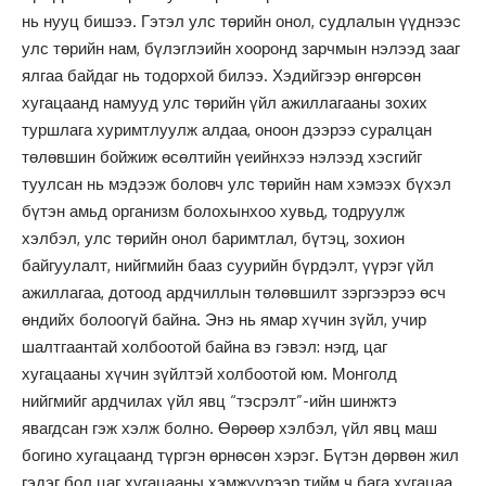
нь нууц бишээ. Гэтэл улс төрийн онол, судлалын үүднээс
улс төрийн нам, бүлэглэийн хооронд зарчмын нэлээд зааг
ялгаа байдаг нь тодорхой билээ. Хэдийгээр өнгөрсөн
хугацаанд намууд улс төрийн үйл ажиллагааны зохих
туршлага хуримтлуулж алдаа, оноон дээрээ суралцан
төлөвшин бойжиж өсөлтийн үеийнхээ нэлээд хэсгийг
туулсан нь мэдээж боловч улс төрийн нам хэмээх бүхэл
бүтэн амьд организм болохынхоо хувьд, тодруулж
хэлбэл, улс төрийн онол баримтлал, бүтэц, зохион
байгуулалт, нийгмийн бааз суурийн бүрдэлт, үүрэг үйл
ажиллагаа, дотоод ардчиллын төлөвшилт зэргээрээ өсч
өндийх болоогүй байна. Энэ нь ямар хүчин зүйл, учир
шалтгаантай холбоотой байна вэ гэвэл: нэгд, цаг
хугацааны хүчин зүйлтэй холбоотой юм. Монголд
нийгмийг ардчилах үйл явц “тэсрэлт”-ийн шинжтэ
явагдсан гэж хэлж болно. Өөрөөр хэлбэл, үйл явц маш
богино хугацаанд түргэн өрнөсөн хэрэг. Бүтэн дөрвөн жил
гэдэг бол цаг хугацааны хэмжүүрээр тийм ч бага хугацаа