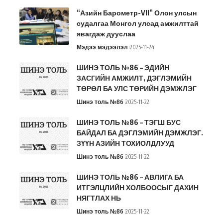
“Азийн Барометр-VII” Олон улсын
судалгаа Монгол улсад амжилттай
явагдаж дууслаа
Мэдээ мэдээлэл
2025-11-24
ШИНЭ ТОЛЬ №86 – ЭДИЙН
ЗАСГИЙН АМЖИЛТ, ДЭГЛЭМИЙН
ТӨРӨЛ БА УЛС ТӨРИЙН ДЭМЖЛЭГ
Шинэ толь №86
2025-11-22
ШИНЭ ТОЛЬ №86 – ТЭГШ БУС
БАЙДАЛ БА ДЭГЛЭМИЙН ДЭМЖЛЭГ.
ЗҮҮН АЗИЙН ТОХИОЛДЛУУД
Шинэ толь №86
2025-11-22
ШИНЭ ТОЛЬ №86 – АВЛИГА БА
ИТГЭЛЦЛИЙН ХОЛБООСЫГ ДАХИН
НЯГТЛАХ НЬ
Шинэ толь №86
2025-11-22