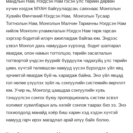
мандлын Нам, Нэгдсэн Нам гэсэн улс төрийн дөрвөн
хүчин нэгдэж МҮАН байгуулагдсан, саяхнаас Монголын
Хувийн Өмчтөний Нэгдсэн Нам, Монголын Тусаар
Тогтнолын Нам, Монголын Малчин Тариачны Нэгдсэн Нам
нийлж Монголн уламжлалын Нэгдсн Нам төрж гарсан
зэргээр бодитой илэрч ажиглагдаж байгаа юм. Эндээс
үзвэл Монгол дахь намуудын хүрээнд бодит шалгарал
явагдаж, олон намын тогтолцоо, төрийн засаглалын
тогтвортой үндсэн ёуурийг бүрдүүлж чадахуйц улс төрийн
цөөн, хүчтэй төлөвшсөн намууд үүсэн бүрэлдэх үйл явц
эрчимтэй явагдаж буй нь харагдаж байна. Энэ үйл явцад
гол нөлөө үзүүлэх зүйл нь сонгуулийн системийн өөрчллт
юм. Учир нь, Монголд цаашдаа сонгуулийн хувь
тэнцүүлсэн сонгох буюу пропорциональ систем эсвэл
холимог хувилбарын аль нэгийг сонгож таарах биз ээ. Энэ
тохиолдолд манайд хоёр биш харин хэд хэдэн хүчтэй
намууд гарч ирэх магадлал арай илүү байх болно.