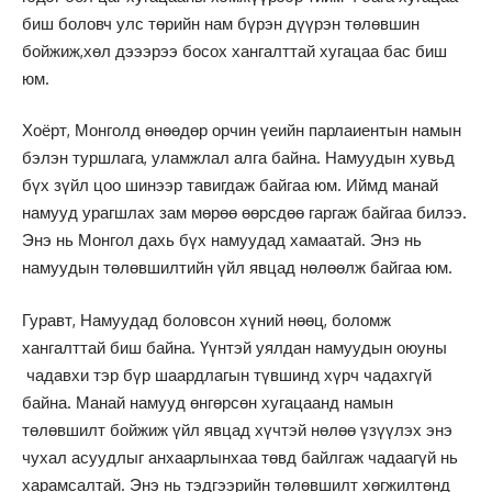
биш боловч улс төрийн нам бүрэн дүүрэн төлөвшин
бойжиж,хөл дэээрээ босох хангалттай хугацаа бас биш
юм.
Хоёрт, Монголд өнөөдөр орчин үеийн парлаиентын намын
бэлэн туршлага, уламжлал алга байна. Намуудын хувьд
бүх зүйл цоо шинээр тавигдаж байгаа юм. Иймд манай
намууд урагшлах зам мөрөө өөрсдөө гаргаж байгаа билээ.
Энэ нь Монгол дахь бүх намуудад хамаатай. Энэ нь
намуудын төлөвшилтийн үйл явцад нөлөөлж байгаа юм.
Гуравт, Намуудад боловсон хүний нөөц, боломж
хангалттай биш байна. Үүнтэй уялдан намуудын оюуны
чадавхи тэр бүр шаардлагын түвшинд хүрч чадахгүй
байна. Манай намууд өнгөрсөн хугацаанд намын
төлөвшилт бойжиж үйл явцад хүчтэй нөлөө үзүүлэх энэ
чухал асуудлыг анхаарлынхаа төвд байлгаж чадаагүй нь
харамсалтай. Энэ нь тэдгээрийн төлөвшилт хөгжилтөнд