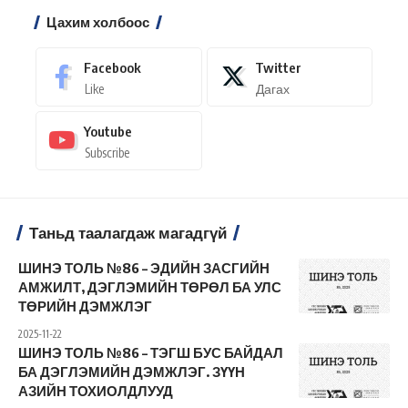
Цахим холбоос
Facebook
Twitter
Like
Дагах
Youtube
Subscribe
Таньд таалагдаж магадгүй
ШИНЭ ТОЛЬ №86 – ЭДИЙН ЗАСГИЙН
АМЖИЛТ, ДЭГЛЭМИЙН ТӨРӨЛ БА УЛС
ТӨРИЙН ДЭМЖЛЭГ
2025-11-22
ШИНЭ ТОЛЬ №86 – ТЭГШ БУС БАЙДАЛ
БА ДЭГЛЭМИЙН ДЭМЖЛЭГ. ЗҮҮН
АЗИЙН ТОХИОЛДЛУУД