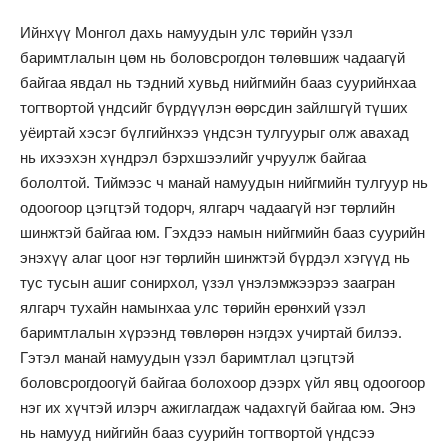
Ийнхүү Монгол дахь намуудын улс төрийн үзэл
баримтлалын цөм нь боловсрогдон төлөвшиж чадаагүй
байгаа явдал нь тэдний хувьд нийгмийн бааз суурийнхаа
тогтвортой үндсийг бүрдүүлэн өөрсдин зайлшгүй түших
уёиртай хэсэг бүлгийнхээ үндсэн тулгуурыг олж авахад
нь ихээхэн хүндрэл бэрхшээлийг учруулж байгаа
бололтой. Тиймээс ч манай намуудын нийгмийн тулгуур нь
одоогоор цэгцтэй тодорч, ялгарч чадаагүй нэг төрлийн
шинжтэй байгаа юм. Гэхдээ намын нийгмийн бааз суурийн
энэхүү алаг цоог нэг төрлийн шинжтэй бүрдэл хэгүүд нь
тус тусын ашиг сонирхол, үзэл үнэлэмжээрээ заагран
ялгарч тухайн намынхаа улс төрийн ерөнхий үзэл
баримтлалын хүрээнд төвлөрөн нэгдэх учиртай билээ.
Гэтэл манай намуудын үзэл баримтлал цэгцтэй
боловсрогдоогүй байгаа болохоор дээрх үйл явц одоогоор
нэг их хүчтэй илэрч ажиглагдаж чадахгүй байгаа юм. Энэ
нь намууд нийгийн бааз суурийн тогтвортой үндсээ