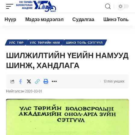
Нүүр
Мэдээ мэдээлэл
Судалгаа
Шинэ Толь
Academy.edu.mn
>
Нийтлэл
>
Улс төр
>
Улс төрийн нам
>
ШИЛЖИЛТИЙН ҮЕИЙН НАМУУД ШИНЖ, ХАНДЛАГА
УЛС ТӨР
УЛС ТӨРИЙН НАМ
ШИНЭ ТОЛЬ СЭТГҮҮЛ
ШИЛЖИЛТИЙН ҮЕИЙН НАМУУД
ШИНЖ, ХАНДЛАГА
13 min унших
Нийтэлсэн 2020-03-01