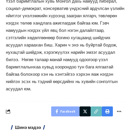
Үзэл баримтлалын хувь Монгол дахь намууд либерал,
социал-демократ, консерватив үндэсний ардчлсан үзлийн
нйитлэг үнэлэмжийн хүрээнд заагран ялгарч, төвлөрөн
нэгдэх төлөв хандлага ажиглагдаж байгаа юм. Гэвч
намуудын нэгдэх үйл явц бол нэгэн далайлтаар,
сэтгэлийн хөдөлгөөнөөр богино хугацаанд шийдчих
асуудал хараахан биш. Харин ч энэ нь буйртай бодож,
нухацтай шийдэж, хэрэгжүүлэх нарийн эмзэг асуудал
билээ. Нөгөө талаар манай намууд одоогоор үзэл
баримтлалынхаа хувьд хоорондоо тун бага ялгаатай
байгаа болохоор хэн нь хэнтэйгээ хэрхэн яаж нэгдэн
нийлэх эсэх нь тэдний өөрсдийнх нь хувийн сонголтын
асуудал юм.
Facebook
Шинэ мэдээ