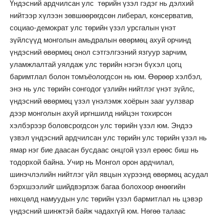
Үндэсний ардчилсан улс төрийн үзэл гэдэг нь дэлхий
нийтээр хүлээн зөвшөөрөгдсөн либерал, консерватив,
социао-демократ улс төрийн үзэл урсгалын үнэт
зүйлсүүд монголын амьдралын өвөрмөц ахуй орчинд
үндэсний өвөрмөц онол сэтгэлгээний язгуур зарчим,
уламжлалтай уялдаж улс төрийн нэгэн бүхэл цогц
баримтлал болон томъёологдсон нь юм. Өөрөөр хэлбэл,
энэ нь улс төрийн сонгодог үзлийн нийтлэг үнэт зүйлс,
үндэсний өвөрмөц үзэл үнэлэмж хоёрын зааг уулзвар
дээр монголын ахуй иргншилд нийцэн тохирсон
хэлбэрээр боловсрогдсон улс төрийн үзэл юм. Эндээ
үзвэл үндэсний ардчилсан улс төрийн улс төрийн үзэл нь
ямар нэг бие даасан бусдаас онцгой үзэл ерөөс биш нь
тодорхой байна. Учир нь Монгол орон ардчилал,
шинэчлэлийн нийтлэг үйл явцын хүрээнд өвөрмөц асудал
бэрхшээлийг шийдвэрлэж багаа болохоор өнөөгийн
нөхцөлд намуудын улс төрийн үзэл бармитлал нь цэвэр
үндэсний шинжтэй байж чадахгүй юм. Нөгөө талаас