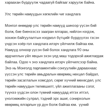
хараахан бүрдүүлж чадаагүй байгааг харуулж байна.
Улс төрийн намуудын хөгжлийн чиг хандлага
Монгол өнөөдөр улс төрийн намууд шинээр үүсэн бий
болж, бие биенээсээ заагран ялгарах, нийлэн нэгдэж,
зохион байгуулалтын нэгдмэл бүтцийг бүрдүүлэх гэсэн
үндсэн хоёр гол хандлага илэрч үйлчилж байгаа юм.
Намууд олноор үүсэн бий болох хандлага 90 оны
ардчиллын үйл явцын эхэн үед маш тодорхой ажиглагдаж
байлаа. Одоо ч энэ хандлага илэрч үйлчилсээр байна.
Энэ нь Монголд парламентийн сонгуулийн дараахнаас
үүссэн улс төрийн амьдралын өвөрмөц нөхцөл байдал,
төрийн засаглалын хомсдол, сөрөг хүчний мөхөсдөл, улс
төрийн намуудын төлөвшилт, үйл ажиллагааны согог,
түүнээ үүдсэн олон түмний намуудад итгэх итгэл,
үнэлэмжийн сулрал, тэдний эрх ашиг, сонирхолын
өвөрмөц ялгарлын үр дүн болж байгаа юм. үүний