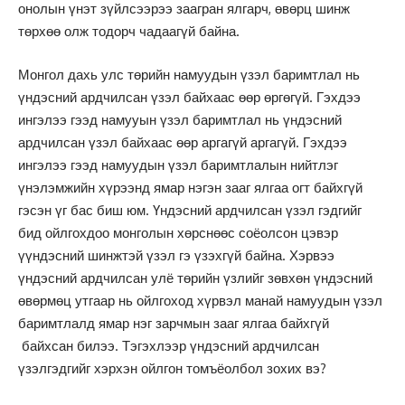
онолын үнэт зүйлсээрээ заагран ялгарч, өвөрц шинж
төрхөө олж тодорч чадаагүй байна.
Монгол дахь улс төрийн намуудын үзэл баримтлал нь
үндэсний ардчилсан үзэл байхаас өөр өргөгүй. Гэхдээ
ингэлээ гээд намууын үзэл баримтлал нь үндэсний
ардчилсан үзэл байхаас өөр аргагүй аргагүй. Гэхдээ
ингэлээ гээд намуудын үзэл баримтлалын нийтлэг
үнэлэмжийн хүрээнд ямар нэгэн зааг ялгаа огт байхгүй
гэсэн үг бас биш юм. Үндэсний ардчилсан үзэл гэдгийг
бид ойлгохдоо монголын хөрснөөс соёолсон цэвэр
үүндэсний шинжтэй үзэл гэ үзэхгүй байна. Хэрвээ
үндэсний ардчилсан улё төрийн үзлийг зөвхөн үндэсний
өвөрмөц утгаар нь ойлгоход хүрвэл манай намуудын үзэл
баримтлалд ямар нэг зарчмын зааг ялгаа байхгүй
байхсан билээ. Тэгэхлээр үндэсний ардчилсан
үзэлгэдгийг хэрхэн ойлгон томъёолбол зохих вэ?