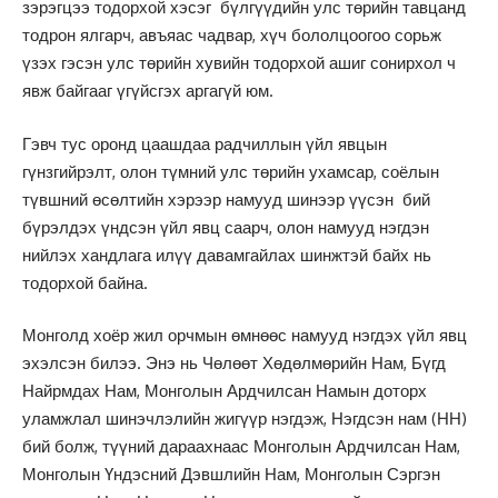
зэрэгцээ тодорхой хэсэг бүлгүүдийн улс төрийн тавцанд
тодрон ялгарч, авъяас чадвар, хүч бололцоогоо сорьж
үзэх гэсэн улс төрийн хувийн тодорхой ашиг сонирхол ч
явж байгааг үгүйсгэх аргагүй юм.
Гэвч тус оронд цаашдаа радчиллын үйл явцын
гүнзгийрэлт, олон түмний улс төрийн ухамсар, соёлын
түвшний өсөлтийн хэрээр намууд шинээр үүсэн бий
бүрэлдэх үндсэн үйл явц саарч, олон намууд нэгдэн
нийлэх хандлага илүү давамгайлах шинжтэй байх нь
тодорхой байна.
Монголд хоёр жил орчмын өмнөөс намууд нэгдэх үйл явц
эхэлсэн билээ. Энэ нь Чөлөөт Хөдөлмөрийн Нам, Бүгд
Найрмдах Нам, Монголын Ардчилсан Намын доторх
уламжлал шинэчлэлийн жигүүр нэгдэж, Нэгдсэн нам (НН)
бий болж, түүний дараахнаас Монголын Ардчилсан Нам,
Монголын Үндэсний Дэвшлийн Нам, Монголын Сэргэн