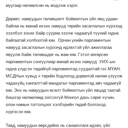
муугаар нөлөөлсөн нь мэдээж хэрэг.
Дөрөвт, намуудын төлөвшилт бойжилтын үйл явц удаан
байгаа нь манай ихэнх намууд төрийн засаглалын хүрээнд
эзэлбэл зохих байр сууриа эзэлж чадаагүй түүний гадна
байгаатай холбоотой юм. Орчин үеийн парламентын
намууд засаглалын хүрээнд идэвхтэй үйл ажиллагаа
явуулж байж төлөвшдөг нь жам юм. Гэтэл өнгөрсөн
парламентын сонгуулиар манай ихэнх намууд УИХ-ын
гадна үлдсэн төдийгүй парламентад суудалтай гэх МҮАН,
МСДНын хувьд ч төрийн бодлогод дорвитой нөлөө үзүүлж
чадахуйц хангалттай мандатыг парламентад авч чадаагүй
юм. Энэ нь намуудын өсөлт бойжилтын үйл явцад таатай
бишээр нөлөөлөөд зогсохгүй Монгол дахь сөрөг хүчин,
олон намын тогтолцоог хэлбэрийн төдий болгоход
хүргэсэн юм.
Тавд, намуудын өөрсдийнх нь санаачлага идэвх, үйл