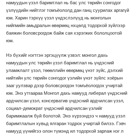
намуудын үзэл баримтлал нь бас улс төрийн сонгодог
үзлүүдийн нийтлэг томъёололд дан ганц суурилах аргагүй
юм. Харин тэрхүү үзэл үндэслэлүүд нь монголын
нийгмийн амьдралын өвөрмөц нхцөлд тодорхой зүйлээр
баяжин боловсрогдож байж сая хэрэгжих бололцоотой
юм.
Нэ бүхийг нэгтгэн эргэцүүлж үзвэл: монгол дахь
намуудын улс төрийн үзэл баримтлал нь үндэсний
уламжлалт үзэл, төөөллийн өвөрмөц үнэт зүйс, дэлхий
нийтийн улс төрийн сонгодог үзлийн үнэт зүйлс хоёрын
зааг уулзвар дээр боловсрогдон томъёологдох учиртай
юм. Энэ утгаараа Монгол дахь намууд либерал үндэсний
ардчилсан үзэл, консерватив үндэсний ардчилсан үзэл,
социал-демократ үндэсний ардчилсан үзлийг
баримжаалж буй болотой. Энэ хүрээндээ ч намууд үзэл
баримтлалын хувьд ялгаран тодрох учиртай билээ. Гэвч
намууд үүнийгээ олон түмэнд ил тодорхой зарлаж нэг л