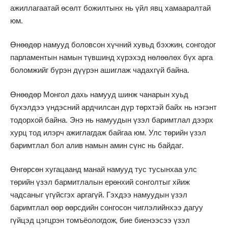
ажиллагаатай өсөлт божилтынх нь үйл явц хамааралтай
юм.
Өнөөдөр намууд боловсон хүчний хувьд бэхжин, сонгодог
парламентын намын түвшинд хүрэхэд нөлөөлөх бүх арга
боломжийг бүрэн дүүрэн ашиглаж чадахгүй байна.
Өнөөдөр Монгол дахь намууд шинж чанарын хуьд
бүхэлдээ үндэсний ардчилсан дүр төрхтэй байх нь нэгэнт
тодорхой байна. Энэ нь намуудын үзэл баримтлал дээрх
хурц тод илэрч ажиглагдаж байгаа юм. Улс төрийн үзэл
баримтлал бол алив намын амин сүнс нь байдаг.
Өнгөрсөн хугацаанд манай намууд тус тусынхаа улс
төрийн үзэл бармитлалын ерөнхий сонголтыг хйиж
чадсаныг үгүйсгэх аргагүй. Гэхдээ намуудын үзэл
баримтлал өөр өөрсдийн сонгосон чиглэлийнхээ дагуу
гүйцэд цэгцрэн томъёологдож, бие биенээсээ үзэл