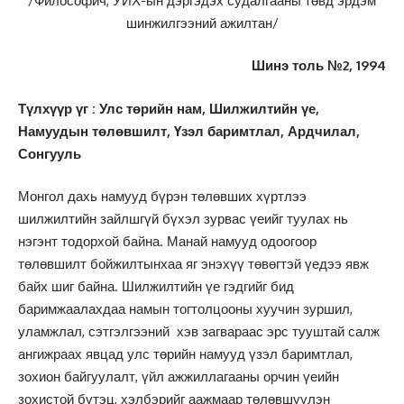
/Философич, УИХ-ын дэргэдэх судалгааны төвд эрдэм
шинжилгээний ажилтан/
Шинэ толь №2, 1994
Түлхүүр үг : Улс төрийн нам, Шилжилтийн үе,
Намуудын төлөвшилт, Үзэл баримтлал, Ардчилал,
Сонгууль
Монгол дахь намууд бүрэн төлөвших хүртлээ
шилжилтийн зайлшгүй бүхэл зурвас үеийг туулах нь
нэгэнт тодорхой байна. Манай намууд одоогоор
төлөвшилт бойжилтынхаа яг энэхүү төвөгтэй үедээ явж
байх шиг байна. Шилжилтийн үе гэдгийг бид
баримжаалахдаа намын тогтолцооны хуучин зуршил,
уламжлал, сэтгэлгээний хэв загвараас эрс тууштай салж
ангижраах явцад улс төрийн намууд үзэл баримтлал,
зохион байгуулалт, үйл ажжиллагааны орчин үеийн
зохистой бүтэц, хэлбэрийг аажмаар төлөвшүүлэн