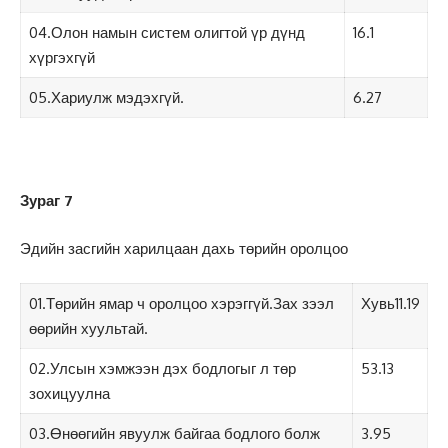
04.Олон намын систем олигтой үр дүнд
16.1
хүргэхгүй
05.Хариулж мэдэхгүй.
6.27
Зураг 7
Эдийн засгийн харилцаан дахь төрийн оролцоо
01.Төрийн ямар ч оролцоо хэрэггүй.Зах зээл
Хувь11.19
өөрийн хуультай.
02.Улсын хэмжээн дэх бодлогыг л төр
53.13
зохицуулна
03.Өнөөгийн явуулж байгаа бодлого болж
3.95