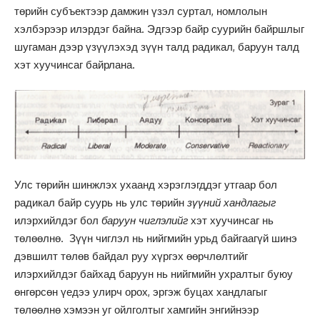
төрийн субъектээр дамжин үзэл суртал, номлолын
хэлбэрээр илэрдэг байна. Эдгээр байр суурийн байршлыг
шугаман дээр үзүүлэхэд зүүн талд радикал, баруун талд
хэт хуучинсаг байрлана.
Улс төрийн шинжлэх ухаанд хэрэглэгддэг утгаар бол
радикал байр суурь нь улс төрийн
зүүний хандлагыг
илэрхийлдэг бол
баруун чиглэлийг
хэт хуучинсаг нь
төлөөлнө. Зүүн чиглэл нь нийгмийн урьд байгаагүй шинэ
дэвшилт төлөв байдал руу хүргэх өөрчлөлтийг
илэрхийлдэг байхад баруун нь нийгмийн ухралтыг буюу
өнгөрсөн үедээ улирч орох, эргэж буцах хандлагыг
төлөөлнө хэмээн уг ойлголтыг хамгийн энгийнээр