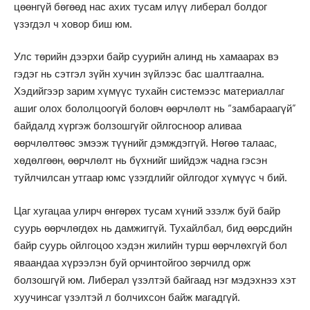
цөөнгүй бөгөөд нас ахих тусам илүү либерал болдог
үзэгдэл ч ховор биш юм.
Улс төрийн дээрхи байр суурийн алинд нь хамаарах вэ
гэдэг нь сэтгэл зүйн хучин зүйлээс бас шалтгаална.
Хэдийгээр зарим хүмүүс тухайн системээс материаллаг
ашиг олох бололцоогүй боловч өөрчлөлт нь “замбараагүй”
байдалд хүргэж болзошгүйг ойлгосноор аливаа
өөрчлөлтөөс эмээж түүнийг дэмждэггүй. Нөгөө талаас,
хөдөлгөөн, өөрчлөлт нь бүхнийг шийдэж чадна гэсэн
туйлчилсан утгаар юмс үзэгдлийг ойлгодог хүмүүс ч бий.
Цаг хугацаа улирч өнгөрөх тусам хүний эзэлж буй байр
суурь өөрчлөгдөх нь дамжиггүй. Тухайлбал, бид өөрсдийн
байр суурь ойлгоцоо хэдэн жилийн турш өөрчлөхгүй бол
яваандаа хүрээлэн буй орчинтойгоо зөрчилд орж
болзошгүй юм. Либерал үзэлтэй байгаад нэг мэдэхнээ хэт
хуучинсаг үзэлтэй л болчихсон байж магадгүй.