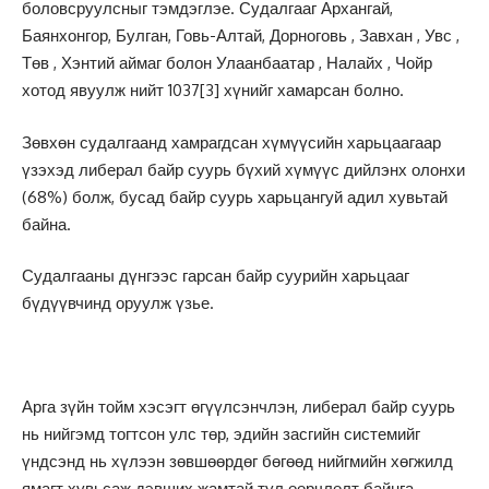
боловсруулсныг тэмдэглэе. Судалгааг Архангай,
Баянхонгор, Булган, Говь-Алтай, Дорноговь , Завхан , Увс ,
Төв , Хэнтий аймаг болон Улаанбаатар , Налайх , Чойр
хотод явуулж нийт 1037
[3]
хүнийг хамарсан болно.
Зөвхөн судалгаанд хамрагдсан хүмүүсийн харьцаагаар
үзэхэд либерал байр суурь бүхий хүмүүс дийлэнх олонхи
(68%) болж, бусад байр суурь харьцангуй адил хувьтай
байна.
Судалгааны дүнгээс гарсан байр суурийн харьцааг
бүдүүвчинд оруулж үзье.
Арга зүйн тойм хэсэгт өгүүлсэнчлэн, либерал байр суурь
нь нийгэмд тогтсон улс төр, эдийн засгийн системийг
үндсэнд нь хүлээн зөвшөөрдөг бөгөөд нийгмийн хөгжилд
ямагт хувьсаж дэвших жамтай тул өөрчлөлт байнга