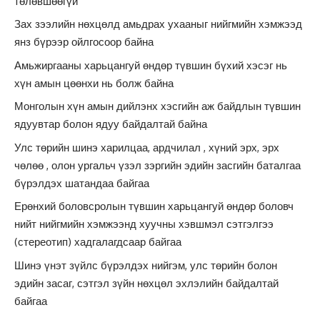
төлөвшөөгүй
Зах зээлийн нөхцөлд амьдрах ухааныг нийгмийн хэмжээд
янз бүрээр ойлгосоор байна
Амьжиргааны харьцангуй өндөр түвшин бүхий хэсэг нь
хүн амын цөөнхи нь болж байна
Монголын хүн амын дийлэнх хэсгийн аж байдлын түвшин
ядуувтар болон ядуу байдалтай байна
Улс төрийн шинэ харилцаа, ардчилал , хүний эрх, эрх
чөлөө , олон ургальч үзэл зэргийн эдийн засгийн баталгаа
бүрэлдэх шатандаа байгаа
Ерөнхий боловсролын түвшин харьцангуй өндөр боловч
нийт нийгмийн хэмжээнд хуучны хэвшмэл сэтгэлгээ
(стереотип) хадгалагдсаар байгаа
Шинэ үнэт зүйлс бүрэлдэх нийгэм, улс төрийн болон
эдийн засаг, сэтгэл зүйн нөхцөл эхлэлийн байдалтай
байгаа