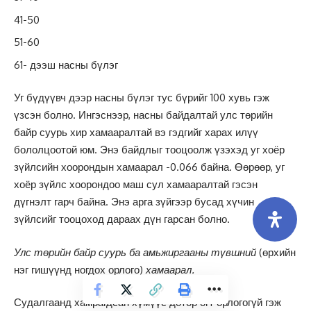
41-50
51-60
61- дээш насны бүлэг
Уг бүдүүвч дээр насны бүлэг тус бүрийг 100 хувь гэж
үзсэн болно. Ингэснээр, насны байдалтай улс төрийн
байр суурь хир хамааралтай вэ гэдгийг харах илүү
бололцоотой юм. Энэ байдлыг тооцоолж үзэхэд уг хоёр
зүйлсийн хоорондын хамаарал -0.066 байна. Өөрөөр, уг
хоёр зүйлс хоорондоо маш сул хамааралтай гэсэн
дүгнэлт гарч байна. Энэ арга зүйгээр бусад хүчин
зүйлсийг тооцоход дараах дүн гарсан болно.
Улс төрийн байр суурь ба амьжиргааны түвшний
(өрхийн
нэг гишүүнд ногдох орлого)
хамаарал.
Судалгаанд хамрагдсан хүмүүс дотор огт орлогогүй гэж