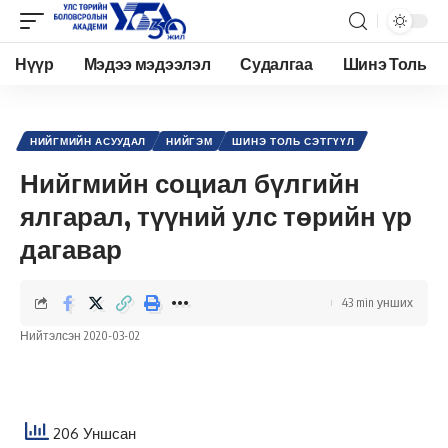
Нүүр
Мэдээ мэдээлэл
Судалгаа
Шинэ Толь
Academy.edu.mn
>
Нийтлэл
>
Нийгэм
>
Нийгмийн асуудал
>
Нийгмийн социал бүлгийн ялгарал, түүний улс төрийн үр дагавар
НИЙГМИЙН АСУУДАЛ
НИЙГЭМ
ШИНЭ ТОЛЬ СЭТГҮҮЛ
Нийгмийн социал бүлгийн
ялгарал, түүний улс төрийн үр
дагавар
43 min унших
Нийтэлсэн 2020-03-02
206 Уншсан