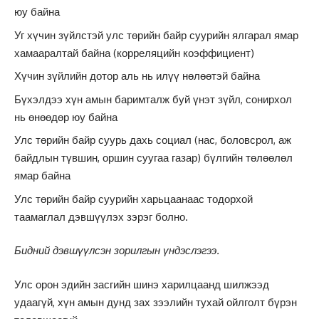
юу байна
Уг хүчин зүйлстэй улс төрийн байр суурийн ялгарал ямар
хамааралтай байна (корреляцийн коэффициент)
Хүчин зүйлийн дотор аль нь илүү нөлөөтэй байна
Бүхэлдээ хүн амын баримталж буй үнэт зүйл, сонирхол
нь өнөөдөр юу байна
Улс төрийн байр суурь дахь социал (нас, боловсрол, аж
байдлын түвшин, оршин суугаа газар) бүлгийн төлөөлөл
ямар байна
Улс төрийн байр суурийн харьцаанаас тодорхой
таамаглал дэвшүүлэх зэрэг болно.
Бидний дэвшүүлсэн зорилгын үндэслэгээ.
Улс орон эдийн засгийн шинэ харилцаанд шилжээд
удаагүй, хүн амын дунд зах зээлийн тухай ойлголт бүрэн