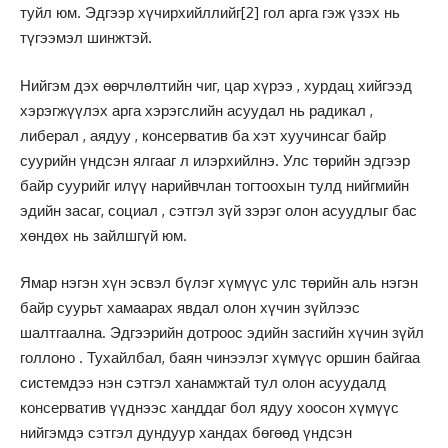
туйл юм. Эдгээр хүчирхийллийг
[2]
гол арга гэж үзэх нь
түгээмэл шинжтэй.
Нийгэм дэх өөрчлөлтийн чиг, цар хүрээ , хурдац хийгээд
хэрэгжүүлэх арга хэрэгслийн асуудал нь радикал ,
либерал , аядуу , консерватив ба хэт хуучинсаг байр
суурийн үндсэн ялгааг л илэрхийлнэ. Улс төрийн эдгээр
байр суурийг илүү нарийвчлан тогтоохын тулд нийгмийн
эдийн засаг, социал , сэтгэл зүй зэрэг олон асуудлыг бас
хөндөх нь зайлшгүй юм.
Ямар нэгэн хүн эсвэл бүлэг хүмүүс улс төрийн аль нэгэн
байр суурьт хамаарах явдал олон хүчин зүйлээс
шалтгаална. Эдгээрийн дотроос эдийн засгийн хүчин зүйл
голлоно . Тухайлбал, баян чинээлэг хүмүүс оршин байгаа
системдээ нэн сэтгэл ханамжтай тул олон асуудалд
консерватив үүднээс ханддаг бол ядуу хоосон хүмүүс
нийгэмдэ сэтгэл дундуур хандах бөгөөд үндсэн