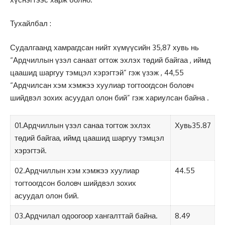
Тухайлбал :
Судалгаанд хамрагдсан нийт хүмүүсийн 35,87 хувь нь
“Ардчиллын үзэл санаат огтож эхлэх төдий байгаа , иймд
цаашид шаргуу тэмцэл хэрэгтэй” гэж үзэж , 44,55
“Ардчилсан хэм хэмжээ хуулиар тогтоогдсон боловч
шийдвэл зохих асуудал олон бий” гэж хариулсан байна .
01.Ардчиллын үзэл санаа тогтож эхлэх
Хувь35.87
төдий байгаа, иймд цаашид шаргуу тэмцэл
хэрэгтэй.
02.Ардчиллын хэм хэмжээ хуулиар
44.55
тогтоогдсон боловч шийдвэл зохих
асуудал олон бий.
03.Ардчилал одоогоор хангалттай байна.
8.49