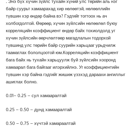
. Энэ бүх хүчин зүйлс тухайн хүний улс төрийн аль нэг
байр суурьт хамаарахад хир нөлөөтэй, нөлөөллийн
түвшин хэр өндөр байна вэ? Гэдгийг тогтоох нь ач
холбогдолтой. Өөрөөр, хүчин зүйлсийн нөлөөлөл буюу
корреляцийн коэффициент өндөр байх тохиолдолд уг
хүчин зүйлсийн өөрчлөлтөөр магадлалын тодорхой
түвшинд улс төрийн байр суурийн харьцааг урьдчилж
таамаглах бололцоотой юм.Корреляцийн коэффициент
бага байх нь тухайн харьцуулж буй зүйлсийн хооронд
хамаарал бага байгааг илэрхийлнэ. Уг коэффициентийн
түвшин хэр байна гэдгийг жишиж үзэхэд дараахи ангиллыг
ашиглах болно.
0.01– 0.25 – сул хамааралтай
0.25 – 0.50 – дунд хамааралтай
0.50 – 0.75 – хүчтэй хамараалтай