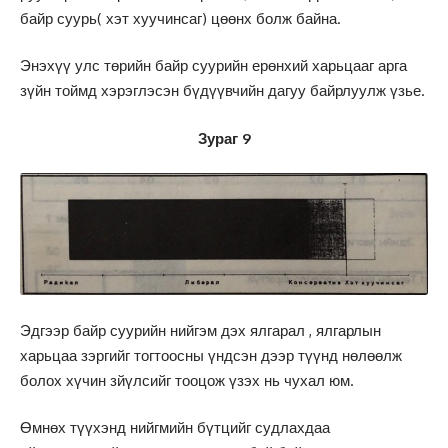
байр суурь( хэт хуучинсаг) цөөнх болж байна.
Энэхүү улс төрийн байр суурийн ерөнхий харьцааг арга
зүйн тоймд хэрэглэсэн бүдүүвчийн дагуу байрлуулж үзье.
Зураг 9
Эдгээр байр суурийн нийгэм дэх ялгарал , ялгарлын
харьцаа зэргийг тогтоосны үндсэн дээр түүнд нөлөөлж
болох хүчин зйүлсийг тооцож үзэх нь чухал юм.
Өмнөх түүхэнд нийгмийн бүтцийг судлахдаа