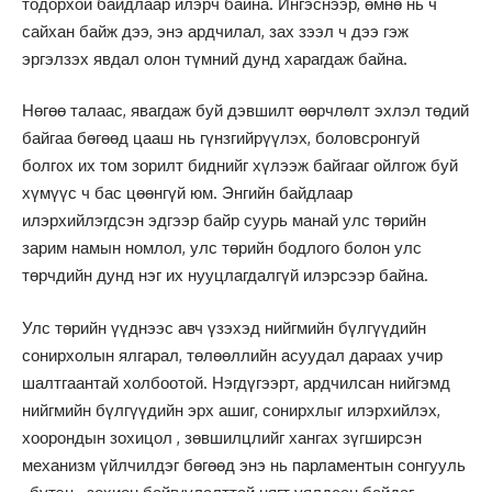
тодорхой байдлаар илэрч байна. Ингэснээр, өмнө нь ч
сайхан байж дээ, энэ ардчилал, зах зээл ч дээ гэж
эргэлзэх явдал олон түмний дунд харагдаж байна.
Нөгөө талаас, явагдаж буй дэвшилт өөрчлөлт эхлэл төдий
байгаа бөгөөд цааш нь гүнзгийрүүлэх, боловсронгуй
болгох их том зорилт биднийг хүлээж байгааг ойлгож буй
хүмүүс ч бас цөөнгүй юм. Энгийн байдлаар
илэрхийлэгдсэн эдгээр байр суурь манай улс төрийн
зарим намын номлол, улс төрийн бодлого болон улс
төрчдийн дунд нэг их нууцлагдалгүй илэрсээр байна.
Улс төрийн үүднээс авч үзэхэд нийгмийн бүлгүүдийн
сонирхолын ялгарал, төлөөллийн асуудал дараах учир
шалтгаантай холбоотой. Нэгдүгээрт, ардчилсан нийгэмд
нийгмийн бүлгүүдийн эрх ашиг, сонирхлыг илэрхийлэх,
хоорондын зохицол , зөвшилцлийг хангах зүгширсэн
механизм үйлчилдэг бөгөөд энэ нь парламентын сонгууль