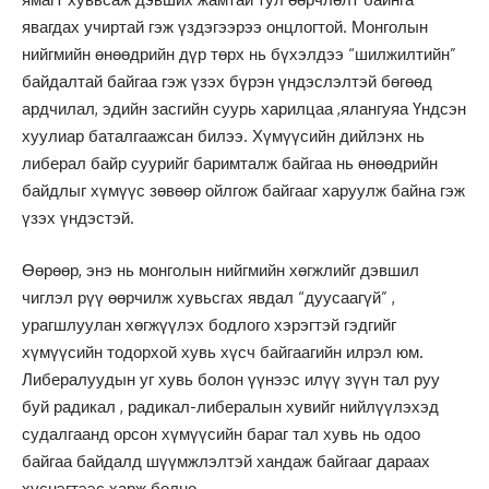
явагдах учиртай гэж үздэгээрээ онцлогтой. Монголын
нийгмийн өнөөдрийн дүр төрх нь бүхэлдээ “шилжилтийн”
байдалтай байгаа гэж үзэх бүрэн үндэслэлтэй бөгөөд
ардчилал, эдийн засгийн суурь харилцаа ,ялангуяа Үндсэн
хуулиар баталгаажсан билээ. Хүмүүсийн дийлэнх нь
либерал байр суурийг баримталж байгаа нь өнөөдрийн
байдлыг хүмүүс зөвөөр ойлгож байгааг харуулж байна гэж
үзэх үндэстэй.
Өөрөөр, энэ нь монголын нийгмийн хөгжлийг дэвшил
чиглэл рүү өөрчилж хувьсгах явдал “дуусаагүй” ,
урагшлуулан хөгжүүлэх бодлого хэрэгтэй гэдгийг
хүмүүсийн тодорхой хувь хүсч байгаагийн илрэл юм.
Либералуудын уг хувь болон үүнээс илүү зүүн тал руу
буй радикал , радикал-либералын хувийг нийлүүлэхэд
судалгаанд орсон хүмүүсийн бараг тал хувь нь одоо
байгаа байдалд шүүмжлэлтэй хандаж байгааг дараах
хүснэгтээс харж болно.