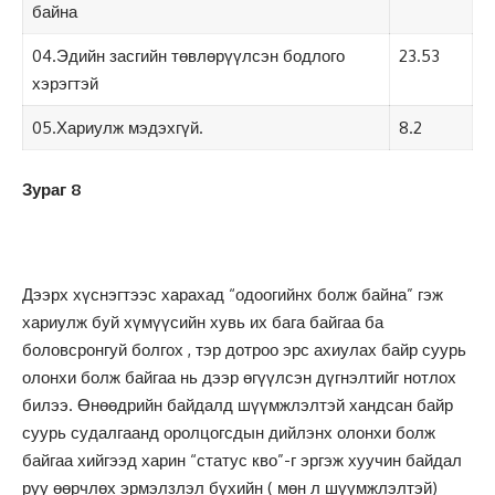
байна
04.Эдийн засгийн төвлөрүүлсэн бодлого
23.53
хэрэгтэй
05.Хариулж мэдэхгүй.
8.2
Зураг 8
Дээрх хүснэгтээс харахад “одоогийнх болж байна” гэж
хариулж буй хүмүүсийн хувь их бага байгаа ба
боловсронгуй болгох , тэр дотроо эрс ахиулах байр суурь
олонхи болж байгаа нь дээр өгүүлсэн дүгнэлтийг нотлох
билээ. Өнөөдрийн байдалд шүүмжлэлтэй хандсан байр
суурь судалгаанд оролцогсдын дийлэнх олонхи болж
байгаа хийгээд харин “статус кво”-г эргэж хуучин байдал
руу өөрчлөх эрмэлзлэл бүхийн ( мөн л шүүмжлэлтэй)