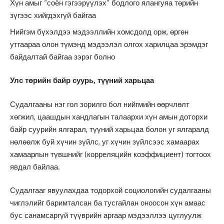
Хүн амыг “соён гэгээрүүлэх” бодлого ялангуяа төрийн
зүгээс хийгдэхгүй байгаа
Нийгэм бүхэлдээ мэдээллийн хомсдолд орж, өргөн
утгаараа олон түмэнд мэдээлэл олгох харилцаа эрэмдэг
байдалтай байгаа зэрэг болно
Улс төрийн байр суурь, түүний харьцаа
Судалгааны нэг гол зорилго бол нийгмийн өөрчлөлт
хөгжил, цаашдын хандлагын талаархи хүн амын доторхи
байр суурийн ялгарал, түүний харьцаа болон уг ялгаралд
нөлөөлж буй хүчин зүйлс, уг хүчин зүйлсээс хамаарах
хамаарлын түвшнийг (корреляцийн коэффициент) тогтоох
явдал байлаа.
Судалгааг явуулахдаа тодорхой социологийн судалгааны
чиглэлийг баримталсан ба тусгайлан оноосон хүн амаас
бус санамсаргүй түүврийн аргаар мэдээллээ цуглуулж