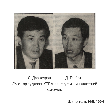
Л. Доржсүрэн Д. Ганбат
/Улс төр судлаач, УТБА-ийн эрдэм шинжилгээний
ажилтан/
Шинэ толь №5, 1994