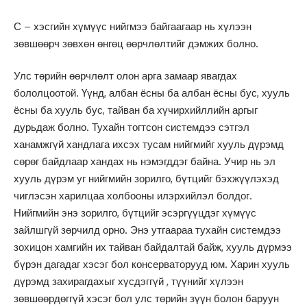
С – хэсгийн хүмүүс нийгмээ байгаагаар нь хүлээн
зөвшөөрч зөвхөн өнгөц өөрчлөлтийг дэмжих болно.
Улс төрийн өөрчлөлт олон арга замаар явагдах
бололцоотой. Үүнд, албан ёсны ба албан ёсны бус, хууль
ёсны ба хууль бус, тайван ба хүчирхийллийн аргыг
дурьдаж болно. Тухайн тогтсон системдээ сэтгэл
ханамжгүй хандлага ихсэх тусам нийгмийг хууль дүрэмд
сөрөг байдлаар хандах нь нэмэгддэг байна. Учир нь эл
хууль дүрэм уг нийгмийн зорилго, бүтцийг бэхжүүлэхэд
чиглэсэн харилцаа холбооны илэрхийлэл болдог.
Нийгмийн энэ зорилго, бүтцийг эсэргүүцдэг хүмүүс
зайлшгүй зөрчилд орно. Энэ утгаараа тухайн системдээ
зохицон хамгийн их тайван байдалтай байж, хууль дүрмээ
бүрэн дагадаг хэсэг бол консерваторууд юм. Харин хууль
дүрэмд захирагдахыг хүсдэггүй , түүнийг хүлээн
зөвшөөрдөггүй хэсэг бол улс төрийн зүүн болон баруун