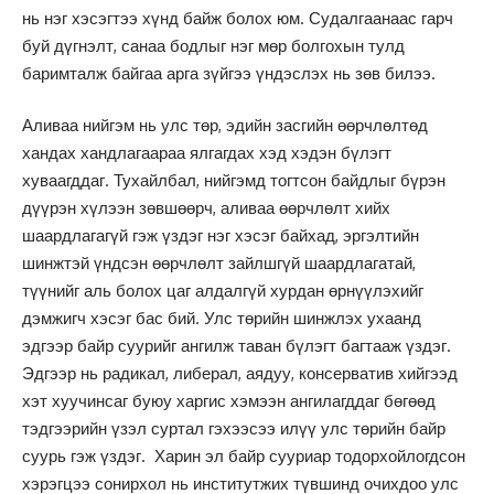
нь нэг хэсэгтээ хүнд байж болох юм. Судалгаанаас гарч
буй дүгнэлт, санаа бодлыг нэг мөр болгохын тулд
баримталж байгаа арга зүйгээ үндэслэх нь зөв билээ.
Аливаа нийгэм нь улс төр, эдийн засгийн өөрчлөлтөд
хандах хандлагаараа ялгагдах хэд хэдэн бүлэгт
хуваагддаг. Тухайлбал, нийгэмд тогтсон байдлыг бүрэн
дүүрэн хүлээн зөвшөөрч, аливаа өөрчлөлт хийх
шаардлагагүй гэж үздэг нэг хэсэг байхад, эргэлтийн
шинжтэй үндсэн өөрчлөлт зайлшгүй шаардлагатай,
түүнийг аль болох цаг алдалгүй хурдан өрнүүлэхийг
дэмжигч хэсэг бас бий. Улс төрийн шинжлэх ухаанд
эдгээр байр суурийг ангилж таван бүлэгт багтааж үздэг.
Эдгээр нь радикал, либерал, аядуу, консерватив хийгээд
хэт хуучинсаг буюу харгис хэмээн ангилагддаг бөгөөд
тэдгээрийн үзэл суртал гэхээсээ илүү улс төрийн байр
суурь гэж үздэг. Харин эл байр сууриар тодорхойлогдсон
хэрэгцээ сонирхол нь институтжих түвшинд очихдоо улс