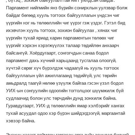
, бүтэц , зохион байгуулалттай нягт уялдсан байдаг.
Парламент нийгмийн янз бүрийн сонирхлын уулзвар болж
байдаг бөгөөд хууль тогтоох байгууллагын үндсэн чиг
үүргийн нэг нь төлөөллийн чиг үүрэг гэж үздэг. Гэтэл бид
ихэвчлэн хууль тогтоох, зохион байгуулах , хянах чиг
үүргийн тухай яриад харин парламентын төлөөх чиг
үүргийг хэрхэн хэрэгжүүлэх талаар төдийлөн анхаарч
байсангүй. Хоёрдугаарт, сонгогчдын санаа бодол
парламент дахь хүчний харьцаанд тусгалаа олоогүй,
хүчтэй сөрөг хүч бүрэлдэж чадаагүй нь хууль тогтоох
байгууллагын үйл ажиллагаанд төдийгүй, улс төрийн
амьдралд таагүй нөлөө үзүүлж байгаа гэсэн үзэл бодол
УИХ-ын сонгуулийн одоогийн тогтолцоог шүүмжилж буй
судлаачид болон улс төрчдийн дунд зонхилж байна.
Гуравдугаарт, УИХ-д төлөөллийн ямар хэлбэрийг хангах
тухай асуудал одоо хэр бүрэн шийдэгдээгүй, маргаантай
хэвээр байна.
Энэхүү хэсэгт тоймлон гаргасан арга зүйн асуудал бидний