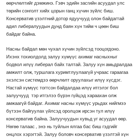
өөрчлөлтийг дэмжинэ. Гэвч эдийн засгийн асуудал улс
төрийн сонголт хийх цорын ганц хүчин зүйлс биш.
Консерватив үзэлтний дотор ядуучууд олон байдагтай
адил либералуудын дунд баян хүн тийм ч цөөн биш
байдаг байна.
Насны байдал мөн чухал хүчин зүйлсэд тооцогдоно.
Ихэнх тохиолдолд залуу хүмүүс ахимаг насныхныг
бодвол илүү либерал байх талтай. Залуу хүн амьдралдаа
амжилт олж, туршлага хуримтлуулаагүй учраас гараагаа
эхэлсэн системдээ өөрчлөлт оруулахыг илүү хүсдэг.
Настай хүмүүс тогтсон байдалдаа илүү итгэлэг бол
залуучууд тэр итгэлээ бүрэн гүйцэд хараахан олж
амжаагүй байдаг. Ахимаг насны хүмүүс урьдах нийгмээ
бүтээн байгуулах үйлсэд оролцож ирсэн тул илүү
консерватив байна. Залуучуудын хувьд уг асуудал өөр.
Нөгөө талаас , энэ нь туйлын ялгаа бас биш гэдгийг
онцлох хэрэгтэй. Залуу боловч консерватив үзэлтэй хүн