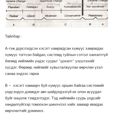
Тайлбар :
А-гэж дүрслэгдсэн хэсэгт хамрагдсан хүмүүс хамрагдах
хүмүүс тогтсон байдал, системд туйлын сэтгэл хангалтгүй
бөгөөд нийгмийн үндэс суурьт “цохилт” үзүүлэхийг
хүсдэг. Өөрөөр, нийгмийг хувьсгалжуулан өөрчлөн үзэл
санаа эндээс гарна
В – хэсэгт хамаарч буй хүмүүс оршин байгаа системийг
үндсэндээ дэмждэг авч шийдэгдээгүй их олон асуудал
буйг онцолж тэмдэглэдэг. Тэд нийгмийн суурь үндсийг
хөндөлгүйгээр томоохон шинэчлэл хийх замаар явагдах
өөрчлөлтийг дэмжинэ.