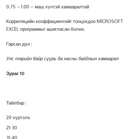
0.75 – 1.00 – маш хүчтэй хамааралтай
Корреляцийн коэффициентийг тооцохдоо MICROSOFT
EXCEL программыг ашигласан болно.
Гарсан дүн :
Улс төрийн байр суурь ба насны байдлын хамаарал
Зураг 10
Тайлбар :
20 хүртэлх
21-30
31-40