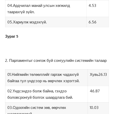
04.Ардчилал манай улсын хөгжилд
4.53
таарахгүй зүйл.
05.Хариулж мэдэхгүй.
6.56
Зураг 5
2. Парламентыг сонгож буй сонгуулийн системийн талаар
01.Нийгмийн төлөөллийг гаргаж чадахгүй
Хувь26.13
байгаа тул үндсээр нь өөрчлөх хэрэгтэй.
02.Үндсэндээ болж байна, гэхдээ
46.87
боловсронгуй болгох шаардлага бий.
03.Одоогийн систем зөв, өөрчлөх
10.03
шаардлагагүй