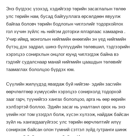
Энэ бүгдээс үзэхэд, хэдийгээр төрийн засаглалын төлөө
улс төрийн нам, бусад байгууллага өрсөлдөөн явуулж
байгаа боловч төрийн бодлогын чиглэлийг тодорхойлох
гол хүчин зүйлс нь нийгэм доторхи ялгарлаас хамаарна .
Учир иймд, монголын нийгмийн өнөөгийн эн үед нийгмийн
бүтэц дэх задрал, шинэ бүлгүүдийн төлөвшил, тэдгээрийн
хэрэгцээ сонирхлын онцлог юунд чиглэгдэж байна вэ
гэдгийг судалснаар манай нийгмийн цаашдын төлөвийг
таамаглах бололцоо бүрдэх юм.
Сүүлийн жилүүдэд явагдаж буй нийгэм- эдийн засгийн
өөрчлөлтөөр хүмүүсийн хэрэгцээ сонирхолд тодорхой
зааг гарч, түүнийгээ хангах бололцоо, арга нь өөр өөрийн
хэлбэртэй боллоо. Эдийн засаг нь уналтанл орох нь энэ
үеийн нэг том үзэгдэл болж, хүсэн хүлээж, найдаж байсан
зүйл нь хангагдаагүйгээс улс төрийн өөрчлөлтийг илүү
сонирхож байсан олон түмний сэтгэл зүйд гутранги шинж