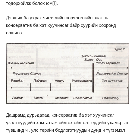
тодорхойлж болох юм
[1]
.
Дэвших ба ухрах чиглэлийн өөрчлөлтийн зааг нь
консерватив ба хэт хуучинсаг байр суурийн хооронд
оршино.
Дашрамд дурьдахад, консерватив ба хэт хуучинсаг
үзэлтнүүдийн хамтатгаж ойлгох ойлголт ердийн ухамсрын
түвшинд ч , улс төрийн бодлоготнуудын дунд ч түгээмэл