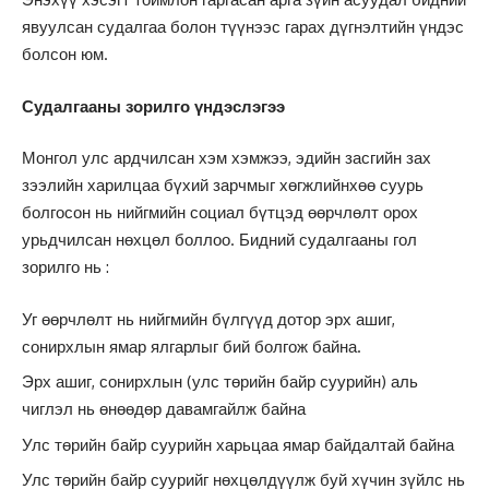
явуулсан судалгаа болон түүнээс гарах дүгнэлтийн үндэс
болсон юм.
Судалгааны зорилго үндэслэгээ
Монгол улс ардчилсан хэм хэмжээ, эдийн засгийн зах
зээлийн харилцаа бүхий зарчмыг хөгжлийнхөө суурь
болгосон нь нийгмийн социал бүтцэд өөрчлөлт орох
урьдчилсан нөхцөл боллоо. Бидний судалгааны гол
зорилго нь :
Уг өөрчлөлт нь нийгмийн бүлгүүд дотор эрх ашиг,
сонирхлын ямар ялгарлыг бий болгож байна.
Эрх ашиг, сонирхлын (улс төрийн байр суурийн) аль
чиглэл нь өнөөдөр давамгайлж байна
Улс төрийн байр суурийн харьцаа ямар байдалтай байна
Улс төрийн байр суурийг нөхцөлдүүлж буй хүчин зүйлс нь