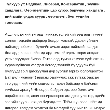
Түлхүүр үг: Радикал, Либерал, Консерватив , зүүний
хандлага , Өөрчлөлтийн цар хүрээ, барууны хандлага ,
нийгмийн үндэс суурь , өөрчлөлт, бүлгүүдийн
төлөвшил
Ардчилсан нийгэм ард түмнээс ихтэй хийгээд ард түмний
сонголт эцсийн шийдвэр болдог жамтай. Дарангуйлагч
нийгэмд ноёрхогч бүлгийн хүсэл зориг нийгмийг залдаг
бол ардчилсан нийгэмд ард түмний хүсэл зориг анхдагч
утгыг агуулдаг билээ. Гэтэл ард түмэн хэмээх субъект нь
хураангуйлсан үзэгдэл бөгөөд түүнийг бүрдүүлж буй
бүлгүүдээр л дамжуулан дүр зургийг гаргах бололцоотой.
Бат цул (монолит) нийгэм байгуулах гэж зүтгэж байсан
тэр үед ч нийгмийн социал ялгарал байсаар л байсныг
үгүйсгэх аргагүй. Өнөөдөр байдал эрс өөр болж, хүн
өөрийнхөө эрх, ашиг сонирхлоороо амьдрах улс төр, эдийн
засгийн суурь нөхцөл бүрэлдлээ. Тийм ч учраас нийгэмд
ялгарал явагдаж эхэлсэн ба магадгүй түүнийг танин мэдэх