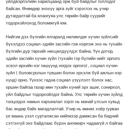
үйлдвэрлэлийн харилцаанд орж буй байдлыг голлодог
байсан. Өнөөдөр энэхүү арга зүйг хэрэглэх нь учир
дутагдалтай ба ялангуяа улс төрийн байр суурийг
тодорхойлоход боломжгүй юм.
Нийгэм дэх бүлгийн ялгаралд нөлөөлдөг хүчин зүйлсийг
бүхэлдээ социал-эдийн засгийн гэж нэрлэж энэ нь тухайн
бүлгийн дүр төрхийг нөхцөлдүүлдэг байна. Үүн дотор,
эдийн засгийн хүчин зүйл (тухайн гэр бүлийн нийт орлого
эсвэл өрхийн нэг гишүүнд ногдох орлого) , социал хүчин
зүйл ( боловсролын түвшин болон эрхэлж буй ажлын нэр
хүнд) орно. Үүнээс гадна социал үзүүлэлт болох нас,
оршин байгаа газар мөн тухайн хүний эрх ашиг, сонирхол,
үйл байдлыг тодорхойлдог байна. Улс төрийн хүчин зүйлд
тооцогдох намын харъяалал зэрэг нь манай улсын хувьд
бас өндөр байх магадлалтай. Учир нь өмнөх хоёр гурван
үе маань үзэл сурталжсан нийгмээр дамжсан ба бидний
сэтгэхгүй энэ байдлаас бүрэн ангижирч чадаагүй л байгаа