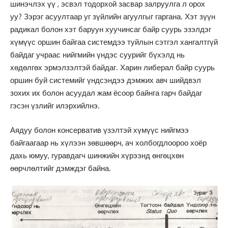
шинэчлэх үү , эсвэл тодорхой засвар залруулга л орох
уу? Зэрэг асуултаар уг зүйлийн агуулгыг гаргана. Хэт зүүн
радикал болон хэт баруун хуучинсаг байр суурь эзэлдэг
хүмүүс оршин байгаа системдээ туйлын сэтгэл хангалтгүй
байдаг учраас нийгмийн үндэс суурийг бүхэлд нь
хөдөлгөх эрмэлзэлтэй байдаг. Харин либерал байр суурь
оршин буй системийг үндсэндээ дэмжих авч шийдвэл
зохих их болон асуудал жам ёсоор байнга гарч байдаг
гэсэн үзлийг илэрхийлнэ.
Аядуу болон консерватив үзэлтэй хүмүүс нийгмээ
байгаагаар нь хүлээн зөвшөөрч, ач холбогдлоороо хоёр
дахь юмуу, гуравдагч шинжийн хүрээнд өнгөцхөн
өөрчлөлтийг дэмждэг байна.