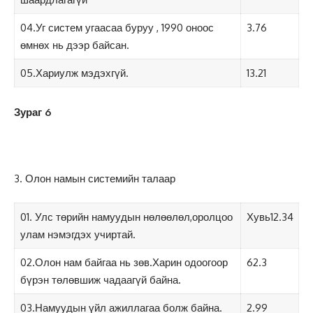
04.Уг систем угаасаа буруу , 1990 оноос
3.76
өмнөх нь дээр байсан.
05.Хариулж мэдэхгүй.
13.21
Зураг 6
3. Олон намын системийн талаар
01. Улс төрийн намуудын нөлөөлөл,оролцоо
Хувь12.34
улам нэмэгдэх учиртай.
02.Олон нам байгаа нь зөв.Харин одоогоор
62.3
бүрэн төлөвшиж чадаагүй байна.
03.Намуудын үйл ажиллагаа болж байна.
2.99