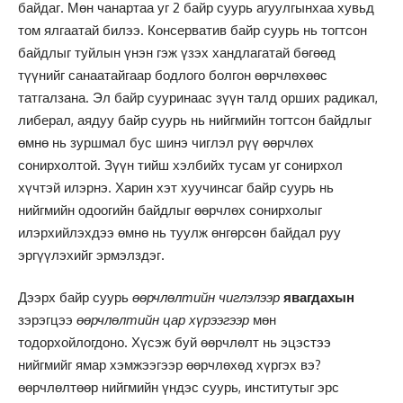
байдаг. Мөн чанартаа уг 2 байр суурь агуулгынхаа хувьд
том ялгаатай билээ. Консерватив байр суурь нь тогтсон
байдлыг туйлын үнэн гэж үзэх хандлагатай бөгөөд
түүнийг санаатайгаар бодлого болгон өөрчлөхөөс
татгалзана. Эл байр сууринаас зүүн талд орших радикал,
либерал, аядуу байр суурь нь нийгмийн тогтсон байдлыг
өмнө нь зуршмал бус шинэ чиглэл рүү өөрчлөх
сонирхолтой. Зүүн тийш хэлбийх тусам уг сонирхол
хүчтэй илэрнэ. Харин хэт хуучинсаг байр суурь нь
нийгмийн одоогийн байдлыг өөрчлөх сонирхолыг
илэрхийлэхдээ өмнө нь туулж өнгөрсөн байдал руу
эргүүлэхийг эрмэлздэг.
Дээрх байр суурь
өөрчлөлтийн чиглэлээр
явагдахын
зэрэгцээ
өөрчлөлтийн цар хүрээгээр
мөн
тодорхойлогдоно. Хүсэж буй өөрчлөлт нь эцэстээ
нийгмийг ямар хэмжээгээр өөрчлөхөд хүргэх вэ?
өөрчлөлтөөр нийгмийн үндэс суурь, институтыг эрс