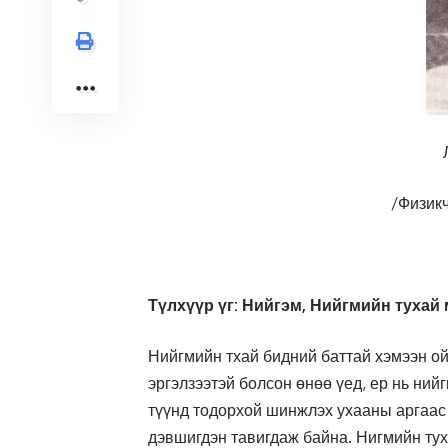
/Физик
Түлхүүр үг: Нийгэм, Нийгмийн тухай
Нийгмийн тхай бидний баттай хэмээн о
эргэлзээтэй болсон өнөө үед, ер нь ний
түүнд тодорхой шинжлэх ухааны аргаас х
дэвшигдэн тавигдаж байна. Нигмийн тух