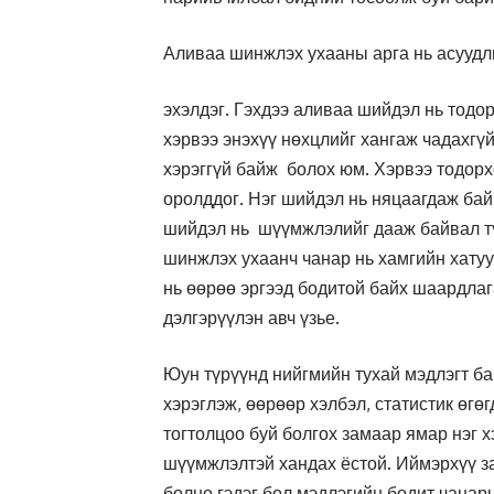
Аливаа шинжлэх ухааны арга нь асууд
эхэлдэг. Гэхдээ аливаа шийдэл нь тодо
хэрвээ энэхүү нөхцлийг хангаж чадахгүй
хэрэггүй байж болох юм. Хэрвээ тодорх
оролддог. Нэг шийдэл нь няцаагдаж бай
шийдэл нь шүүмжлэлийг дааж байвал тү
шинжлэх ухаанч чанар нь хамгийн хату
нь өөрөө эргээд бодитой байх шаардлаг
дэлгэрүүлэн авч үзье.
Юун түрүүнд нийгмийн тухай мэдлэгт б
хэрэглэж, өөрөөр хэлбэл, статистик өгө
тогтолцоо буй болгох замаар ямар нэг 
шүүмжлэлтэй хандах ёстой. Иймэрхүү з
болно гэдэг бол мэдлэгийн бодит чанар