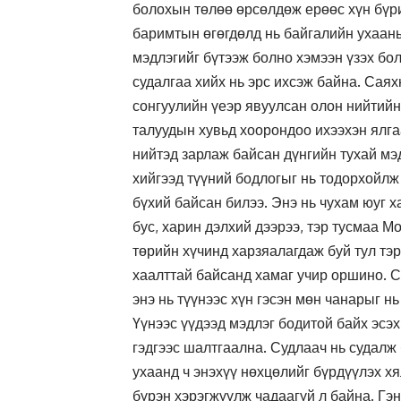
болохын төлөө өрсөлдөж ерөөс хүн бүри
баримтын өгөгдөлд нь байгалийн ухааны
мэдлэгийг бүтээж болно хэмээн үзэх бо
судалгаа хийх нь эрс ихсэж байна. С
сонгуулийн үеэр явуулсан олон нийтийн
талуудын хувьд хоорондоо ихээхэн ялга
нийтэд зарлаж байсан дүнгийн тухай мэ
хийгээд түүний бодлогыг нь тодорхойлж
бүхий байсан билээ. Энэ нь чухам юуг х
бус, харин дэлхий дээрээ, тэр тусмаа Мо
төрийн хүчинд харзяалагдаж буй тул тэр
хаалттай байсанд хамаг учир оршино. 
энэ нь түүнээс хүн гэсэн мөн чанарыг н
Үүнээс үүдээд мэдлэг бодитой байх эсэх
гэдгээс шалтгаална. Судлаач нь судалж
ухаанд ч энэхүү нөхцөлийг бүрдүүлэх хя
бүрэн хэрэгжүүлж чадаагүй л байна. Гэ