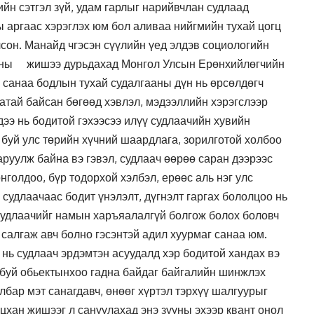
йн сэтгэл зүй, удам гарлыг нарийвчлан судлаад
 аргаас хэрэглэх юм бол аливаа нийгмийн тухай цогц
лсон. Манайд чгэсэн сүүлийн үед элдэв социологийн
аяхны жишээ дурьдахад Монгол Улсын Ерөнхийлөгчийн
 санаа бодлын тухай судалгааны дүн нь өрсөлдөгч
атай байсан бөгөөд хэвлэл, мэдээллийн хэрэгслээр
дээ нь бодитой гэхээсээ илүү судлаачийн хувийн
 буй улс төрийн хүчний шаардлага, зорилготой холбоо
аруулж байна вэ гэвэл, судлаач өөрөө саран дээрээс
нголдоо, бүр тодорхой хэлбэл, ерөөс аль нэг улс
 судлаачаас бодит үнэлэлт, дүгнэлт гаргах бололцоо нь
Судлаачийг намын харъяалалгүй болгож болох боловч
ь салгаж авч болно гэсэнтэй адил хуурмаг санаа юм.
 нь судлаач эрдэмтэн асуудалд хэр бодитой хандах вэ
 буй обьектынхоо гадна байдаг байгалийн шинжлэх
лбар мэт санагдавч, өнөөг хүртэл тэрхүү шалгуурыг
нцхан жишээг л сануулахад энэ зууны эхээр квант онол