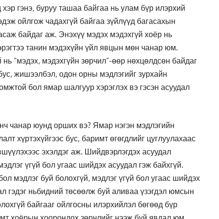
 хэр гэнэ, буруу ташаа байгаа нь улам бүр илэрхий
эдэж ойлгож чадахгүй байгаа зүйлүүд багасахын
асаж байдаг аж. Энэхүү мэдэх мэдэхгүй хоёр нь
эрэгтээ танин мэдэхүйн үйл явцын мөн чанар юм.
й нь “мэдэх, мэдэхгүйн зөрчил”-өөр нөхцөлдсөн байдаг
бус, жишээлбэл, одон орны мэдлэгийг зурхайн
ломжтой бол ямар шалгуур хэрэглэх вэ гэсэн асуудал
нч чанар юунд орших вэ? Ямар нэгэн мэдлэгийн
алт хүртэхүйгээс бус, баримт өгөгдлийг цуглуулахаас
эвшүүлэхээс эхэлдэг аж. Шийдвэрлэгдэх асуудал
мэдлэг үгүй бол угаас шийдэх асуудал гэж байхгүй.
ол мэдлэг буй болохгүй, мэдлэг үгүй бол угаас шийдэх
ал гэдэг ньбидний төсөөлж буй аливаа үзэгдэл юмсын
олохгүй байгааг ойлгосны илэрхийлэл бөгөөд бүр
мт хоёрын хоорондох зөрчлийг нээж буй явдал юм.