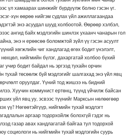
ээс үл хамаарах шинжийг бүрдүүлж болно гэсэн үг.
эсэг-хүн өөрөө нийгэм судлах үйл ажиллагаандаа
эдэгтэй энэ асуудал шууд холбоотой. Өөрөөр хэлбэл,
лэээс ангид байх мэдлэгийн шинлэх ухаанч чанарын гол
айна, энэ н ерөөсөө боломжтой зүйл үү гэсэн асуулт
үүний хөгжлийн чиг хандлагад өгөх бодит үнэлэлт,
 нөхцөл, нийгмийн бүлэг, дахаргатай холбоо бүхий
 учир бодит байдал нь эргээд тухайн орчин
н тухай төсөөлж буй мэдлэгийг шалгахад энэ үйл явц
өрчлөлт оруулдаг. Үүний тод жишээ нь бидний
илээ. Хуучин коммунист ертөнц, түүнд үйчилж байсан
урших үйл явц уу, эсвээс түүнийг Марксын нөлөөгөөр
зэх үү? Нөгөөтэйгүүр, нийгмийн тухай мэдлэгт
гадлалын аргаар тодорхойлж болохгүй гэдэг нь
элээд газар авах хандлагатай байгаа тул тодорхой
уюу социологи нь нийгмийн тухай мэдлэгийн суурь