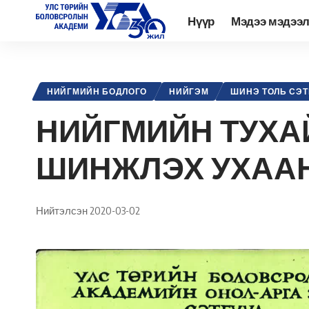
Нүүр
Мэдээ мэдээ
Academy.edu.mn
>
Нийтлэл
>
Нийгэм
>
Нийгмийн бодлого
>
НИЙ
НИЙГМИЙН БОДЛОГО
НИЙГЭМ
ШИНЭ ТОЛЬ СЭТ
НИЙГМИЙН ТУХА
ШИНЖЛЭХ УХААНЧ
Нийтэлсэн 2020-03-02