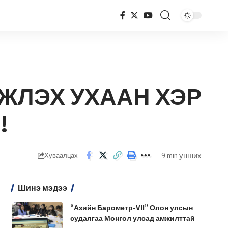
АНАРТАЙ ВЭ? !!!!
ЖЛЭХ УХААН ХЭР
!
9 min унших
Хуваалцах
Шинэ мэдээ
“Азийн Барометр-VII” Олон улсын
судалгаа Монгол улсад амжилттай