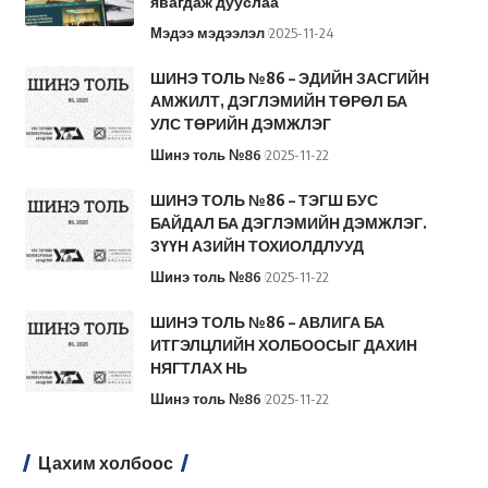
явагдаж дууслаа
Мэдээ мэдээлэл
2025-11-24
ШИНЭ ТОЛЬ №86 – ЭДИЙН ЗАСГИЙН
АМЖИЛТ, ДЭГЛЭМИЙН ТӨРӨЛ БА
УЛС ТӨРИЙН ДЭМЖЛЭГ
Шинэ толь №86
2025-11-22
ШИНЭ ТОЛЬ №86 – ТЭГШ БУС
БАЙДАЛ БА ДЭГЛЭМИЙН ДЭМЖЛЭГ.
ЗҮҮН АЗИЙН ТОХИОЛДЛУУД
Шинэ толь №86
2025-11-22
ШИНЭ ТОЛЬ №86 – АВЛИГА БА
ИТГЭЛЦЛИЙН ХОЛБООСЫГ ДАХИН
НЯГТЛАХ НЬ
Шинэ толь №86
2025-11-22
Цахим холбоос