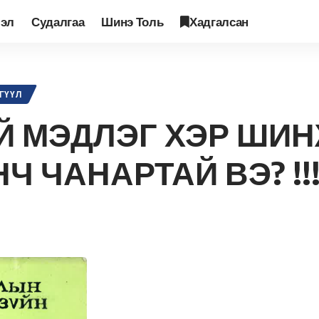
лэл
Судалгаа
Шинэ Толь
Хадгалсан
ГМИЙН ТУХАЙ МЭДЛЭГ ХЭР ШИНЖЛЭХ УХААН ХЭР ШИНЖЛЭХ УХААНЧ Ч
ГҮҮЛ
Й МЭДЛЭГ ХЭР ШИН
 ЧАНАРТАЙ ВЭ? !!!