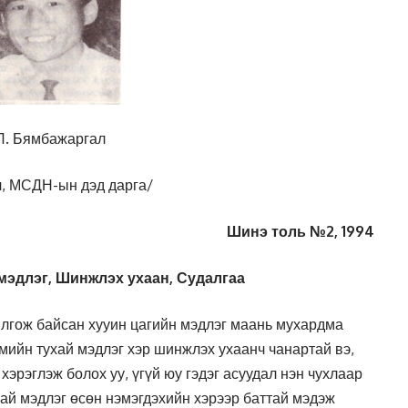
Л. Бямбажаргал
ч, МСДН-ын дэд дарга/
Шинэ толь №2, 1994
 мэдлэг, Шинжлэх ухаан, Судалгаа
йлгож байсан хууин цагийн мэдлэг маань мухардма
гмийн тухай мэдлэг хэр шинжлэх ухаанч чанартай вэ,
эрэглэж болох уу, үгүй юу гэдэг асуудал нэн чухлаар
ай мэдлэг өсөн нэмэгдэхийн хэрээр баттай мэдэж