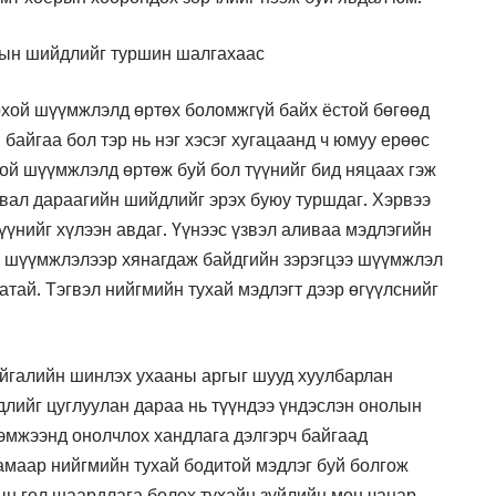
лын шийдлийг туршин шалгахаас
рхой шүүмжлэлд өртөх боломжгүй байх ёстой бөгөөд
 байгаа бол тэр нь нэг хэсэг хугацаанд ч юмуу ерөөс
ой шүүмжлэлд өртөж буй бол түүнийг бид няцаах гэж
вал дараагийн шийдлийг эрэх буюу туршдаг. Хэрвээ
үнийг хүлээн авдаг. Үүнээс үзвэл аливаа мэдлэгийн
у шүүмжлэлээр хянагдаж байдгийн зэрэгцээ шүүмжлэл
атай. Тэгвэл нийгмийн тухай мэдлэгт дээр өгүүлснийг
айгалийн шинлэх ухааны аргыг шууд хуулбарлан
гдлийг цуглуулан дараа нь түүндээ үндэслэн онолын
хэмжээнд онолчлох хандлага дэлгэрч байгаад
амаар нийгмийн тухай бодитой мэдлэг буй болгож
ын гол шаардлага болох тухайн зүйлийн мөн чанар