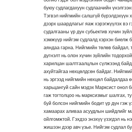
буюу судлагдахуун судлаачийн үнэлгээн
Тэгвэл нийгмийн салшгүй бүрэлдэхүүн х
дээрх шаардлагыг яаж хэрэгжүүлэх вэ г
судалгааны үр дүн субьектив хүчин зүй
хэмжүүр нийгэм судлалд хэрхэн биелж б
аяндаа гарна. Нийгмийн төлөв байдал, т
дүгнэлт нь олон хүчин зүйлийн тодорхой
харилцан шалтгаалцлын сүлжээнд байдаг
ахуйтайгаа нөхцөлдсөн байдаг. Нийгмий
нь эргээд нийгмийн нөхцөл байдалдаа ө
харьцангуй сайн мэдэх Марксист онол б
гаж тогтолцоо нь марксизмыг шалгах, т
буй болсон нийгмийн бодит үр дүн гэж ү
хамаарах аливаа асуудлын шийдлийг ма
ойлгомжтой. Гэхдээ энэхүү үзэгдэл нь н
жишээн дээр авч үзье. Нийгэм судлал б