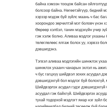
байна хэмээн тооцож байсан ойлголтууд
болсоор байна. Нөгөөтэйгүүр, бидний м
хэрээр мэдэж буй зүйлс маань ч бас баг
хоорондоо зөрчилтэй мэт боловч үнэн х
Өөрөөр хэлбэл, танин мэдэхүйн учир зү
гэж хэлж болно. Аливаа мэдлэг ухааны 
төлөглөлөөс ялгаж болох уу, хэрвээ бо
дэвшигдэнэ.
Тэгвэл аливаа мэдлэгийн шинжлэх ухаа
шинжлэх ухаанч чанарын эхлэл нь ажигл
ч бус гагцхүү шийдвэл зохих асуудал д
дэвшигдэхгүй бол мэдлэг буй болохгүй, 
Шийдвэрлэх асудал гэдэг дэвшигдэхгүй б
асуудал гэж байхгүй. Шийдвэрлэх асууд
тухай тодорхой мэдлэгт яиар нэг зүйл б
нарийвчилбал бидний төсөөлж буй бари