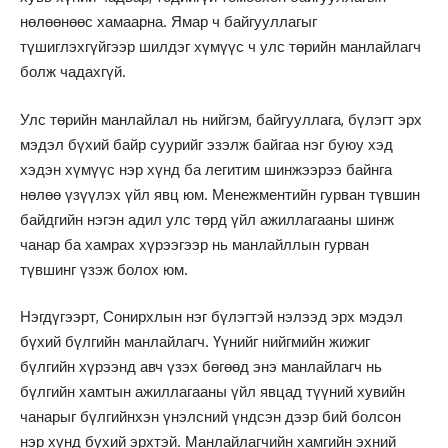
нөлөөнөөс хамаарна. Ямар ч байгууллагыг
түшиглэхгүйгээр шилдэг хүмүүс ч улс төрийн манлайлагч
болж чадахгүй.
Улс төрийн манлайлал нь нийгэм, байгууллага, бүлэгт эрх
мэдэл бүхий байр суурийг эзэлж байгаа нэг буюу хэд
хэдэн хүмүүс нэр хүнд ба легитим шинжээрээ байнга
нөлөө үзүүлэх үйл явц юм. Менежментийн гурван түвшин
байдгийн нэгэн адил улс төрд үйл ажиллагааны шинж
чанар ба хамрах хүрээгээр нь манлайллын гурван
түвшинг үзэж болох юм.
Нэгдүгээрт, Сонирхлын нэг бүлэгтэй нэлээд эрх мэдэл
бүхий бүлгийн манлайлагч. Үүнийг нийгмийн жижиг
бүлгийн хүрээнд авч үзэх бөгөөд энэ манлайлагч нь
бүлгийн хамтын ажиллагааны үйл явцад түүний хувийн
чанарыг бүлгийнхэн үнэлсний үндсэн дээр бий болсон
нэр хүнд бүхий эрхтэй. Манлайлагчийн хамгийн эхний