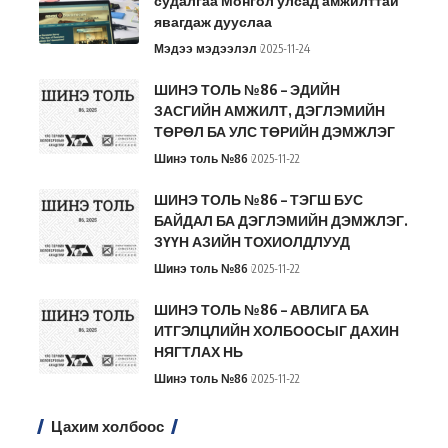
судалгаа Монгол улсад амжилттай
явагдаж дууслаа
Мэдээ мэдээлэл
2025-11-24
ШИНЭ ТОЛЬ №86 – ЭДИЙН
ЗАСГИЙН АМЖИЛТ, ДЭГЛЭМИЙН
ТӨРӨЛ БА УЛС ТӨРИЙН ДЭМЖЛЭГ
Шинэ толь №86
2025-11-22
ШИНЭ ТОЛЬ №86 – ТЭГШ БУС
БАЙДАЛ БА ДЭГЛЭМИЙН ДЭМЖЛЭГ.
ЗҮҮН АЗИЙН ТОХИОЛДЛУУД
Шинэ толь №86
2025-11-22
ШИНЭ ТОЛЬ №86 – АВЛИГА БА
ИТГЭЛЦЛИЙН ХОЛБООСЫГ ДАХИН
НЯГТЛАХ НЬ
Шинэ толь №86
2025-11-22
Цахим холбоос