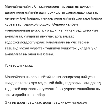
Манлайлагчийн үйл ажиллагааны үр ашиг нь дэмжигч,
дагагч олон нийтийн ашиг сонирхлыг хангаснаар тэдгээрт
нөлөөлж буй байдал, улмаар олон нийтийг хамаарч байгаа
хүрээгээр тодорхойлогдоно. Өөрөөр хэлбэл,
манлайлагчийн амжилт, үр ашиг нь түүхэн үед шинэ үйл
ажиллагаа, үйлдлийг явуулах арга замаар
тодорхойлогддог учраас манлайлагч нь улс төрийн
тавцанд чухал үүрэгтэй төдийгүй гүйцэтгэх үйлдэл, үйл
ажиллагаа нь олон янз байна.
Үүнээс дүгнэхэд:
Манлайлагч нь олон нийтийн ашиг сонирхолд нийцсэн
шийдвэр гаргах эрх мэдэлтэй байж, тэдгээрийн амьдралд
тодорхой өөрчлөлтийг үзүүлж байх учраас манлайлал нь
эрх мэдлийн нэг хэлбэр.
Энэ нь дээд түвшнээс доод түвшин руу чиглэсэн