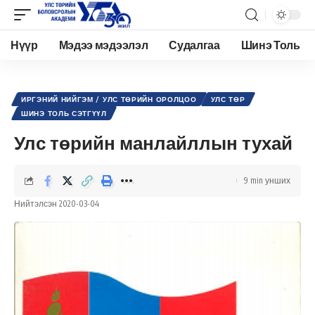
Нүүр
Мэдээ мэдээлэл
Судалгаа
Шинэ Толь
Academy.edu.mn
>
Нийтлэл
>
Улс төр
>
Иргэний нийгэм / Улс төрийн оролцоо
>
У
ИРГЭНИЙ НИЙГЭМ / УЛС ТӨРИЙН ОРОЛЦОО
УЛС ТӨР
ШИНЭ ТОЛЬ СЭТГҮҮЛ
Улс төрийн манлайллын тухай
9 min унших
Нийтэлсэн 2020-03-04