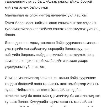
удирдлагын статус ба шийдвэр гаргахтай холбоотой
нийгэмд эзлэх байр суурь
Манлайлал нь олон нийтэд нөлөөлөх үйл явц юм.
Бүлэг болон олон нийтийн ашиг сонирхлыг зох мэдлийн
тусламжтайгаар илэрхийлэх хангах хэрэгжүүлэх үйл явц
болно.
Өрсөлдөөнт тэмцэлд эзэлсэн байр сууриасаа хамааран
улс төрийн манлайлагчид өөрсдийн боловсруулсан
нийгмийн бодлого, шийдвэр түүнийг хэрэгжүүлэх арга
замыг солилцох онцгой хэлбэрийн зах зээл дээрх
удирдлагын үйл явц юм.
Иймээс манлайлалд зeвхeн нэг талын байр сууринаас
хандаж болохгүй олон талаас нь цогц хэлбэрээр үзэх нь
чухал. Нийгмийг элит хэсэг (манлайлагчид ба
нелеелегчид) ба олон нийт (дэмжигчид ба ажиглагчид гэж
хувааж болно. Хүмүүсийн зарим хэсэг нь манлайлах