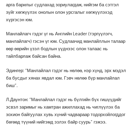
арга барилыг судлахад зориулагдаж, нийгэм ба сэтгэл
зүйг хөгжүүлэх онолын олон урсгалыг хөгжүүлэхэд
хүргэсэн юм.
Манлайлагч гэдэг үг нь Английн Leader (тэргүүлэгч,
манлайлагч) гэсэн үг юм. Судлаачид манлайллын талаар
өөр өөрийн үзэл бодлын үүднээс олон талаас нь
тайлбарлаж байсан байна.
Эдингер: “Манлайлал гэдэг нь нөлөө, нэр хүнд, эрх мэдэл
ба бусдыг хянах явдал юм. Гэвч нөлөө бүр манлайлал
биш”.
Л.Даунтон: “Манлайлал гэдэг нь бүлгийн бүх гишүүдийг
эсвэл заримыг нь хамтран ажиллахад нь чиглүүлэх ба
зохион байгуулах хувь хүний чадвараар тодорхойлогддог
бөгөөд түүний нийгэмд эзлэх байр суурь” гэжээ.