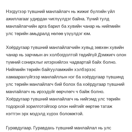
Нэгдүгээр түвшний манлайлагч нь жижиг бүлгийн үйл
ажиллагааг удирдан чиглүүлдэг байна. Үүний тулд
манлайлагчийн арга барил ба хувийн чанар нь нийгмийн
улс төрийн амьдралд нөлөө үзүүлдэг юм.
Хоёрдугаар түвшний манлайлагчийн хувьд зөвхөн хувийн
чанар нь зарчмын ач холбогдолтой төдийгүй Дэмжигч олон
түмний сонирхлыг илэрхийлэх чадвартай байх болно.
Нийгмийн төрийн байгууламжийн хэлбэрээс
хамаарахгүйгээр манлайллын нэг ба хоёрдугаар түвшинд
улс төрийн манлайлагч бий болох ба хоёрдугаар түвшний
манлайлагч нь ирээдүйг өөрчлөгч ч байж болно.
Хоёрдугаар түвшний манлайлагч нь нийгэмд улс төрийн
тодорхой зорилготойгоор олон нийтийг өөртөө татаж
нэгтгэн эрх мэдэлд хүрэх боломжтой.
Гуравдугаар. Гуравдахь түвшний манлайлал нь улс