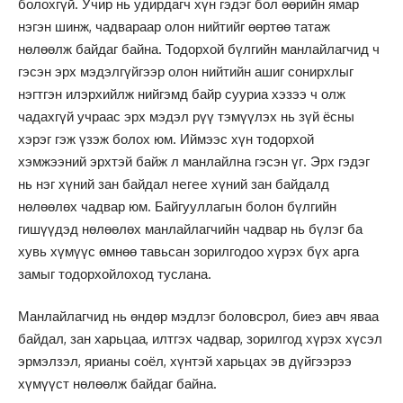
болохгүй. Учир нь удирдагч хүн гэдэг бол өөрийн ямар
нэгэн шинж, чадвараар олон нийтийг өөртөө татаж
нөлөөлж байдаг байна. Тодорхой бүлгийн манлайлагчид ч
гэсэн эрх мэдэлгүйгээр олон нийтийн ашиг сонирхлыг
нэгтгэн илэрхийлж нийгэмд байр сууриа хэзээ ч олж
чадахгүй учраас эрх мэдэл рүү тэмүүлэх нь зүй ёсны
хэрэг гэж үзэж болох юм. Иймээс хүн тодорхой
хэмжээний эрхтэй байж л манлайлна гэсэн үг. Эрх гэдэг
нь нэг хүний зан байдал нeгee хүний зан байдалд
нөлөөлөх чадвар юм. Байгууллагын болон бүлгийн
гишүүдэд нөлөөлөх манлайлагчийн чадвар нь бүлэг ба
хувь хүмүүс өмнөө тавьсан зорилгодоо хүрэх бүх арга
замыг тодорхойлоход туслана.
Манлайлагчид нь өндөр мэдлэг боловсрол, биеэ авч яваа
байдал, зан харьцаа, илтгэх чадвар, зорилгод хүрэх хүсэл
эрмэлзэл, ярианы соёл, хүнтэй харьцах эв дүйгээрээ
хүмүүст нөлөөлж байдаг байна.