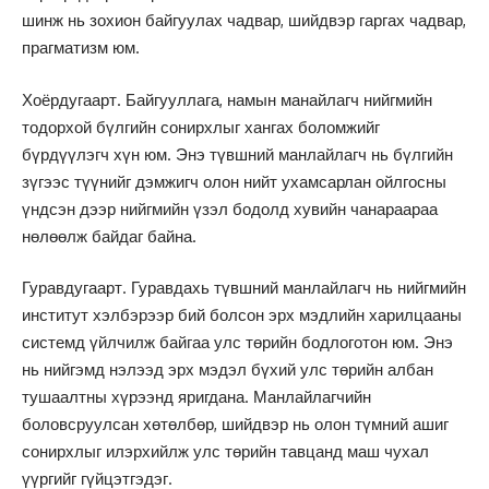
шинж нь зохион байгуулах чадвар, шийдвэр гаргах чадвар,
прагматизм юм.
Хоёрдугаарт. Байгууллага, намын манайлагч нийгмийн
тодорхой бүлгийн сонирхлыг хангах боломжийг
бүрдүүлэгч хүн юм. Энэ түвшний манлайлагч нь бүлгийн
зүгээс түүнийг дэмжигч олон нийт ухамсарлан ойлгосны
үндсэн дээр нийгмийн үзэл бодолд хувийн чанараараа
нөлөөлж байдаг байна.
Гуравдугаарт. Гуравдахь түвшний манлайлагч нь нийгмийн
институт хэлбэрээр бий болсон эрх мэдлийн харилцааны
системд үйлчилж байгаа улс төрийн бодлоготон юм. Энэ
нь нийгэмд нэлээд эрх мэдэл бүхий улс төрийн албан
тушаалтны хүрээнд яригдана. Манлайлагчийн
боловсруулсан хөтөлбөр, шийдвэр нь олон түмний ашиг
сонирхлыг илэрхийлж улс төрийн тавцанд маш чухал
үүргийг гүйцэтгэдэг.