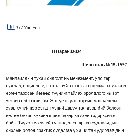
377 Уншсан
П.Наранцэцэг
Шинэ толь №18, 1997
Манлайллын тухай ойлголт нь менежмент, улс төр
судлал, социологи, сэтгэл зүй зэрэг олон шинжлэх ухаанд
өргөн тархсан бeгeeд түүнийг тайлах оролдлого нь эрт
үетэй холбоотой юм. Эрт үеэс улс төрийн манлайллыг
хувь хүний нэр хүнд, түүний давуу тал дээр бий болсон
нeлee бүхий хувийн шинж чанар хэмээн тодорхойлж
байв. Түүхэн хөгжлийн явцад олон арван судлаачдын
онолын болон практик судалгаа үр ашигтай удирдагчдын