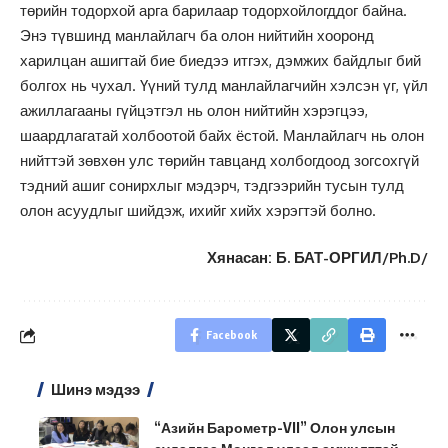
төрийн тодорхой арга барилаар тодорхойлогддог байна.
Энэ түвшинд манлайлагч ба олон нийтийн хооронд
харилцан ашигтай бие биедээ итгэх, дэмжих байдлыг бий
болгох нь чухал. Үүний тулд манлайлагчийн хэлсэн үг, үйл
ажиллагааны гүйцэтгэл нь олон нийтийн хэрэгцээ,
шаардлагатай холбоотой байх ёстой. Манлайлагч нь олон
нийттэй зөвхөн улс төрийн тавцанд холбогдоод зогсохгүй
тэдний ашиг сонирхлыг мэдэрч, тэдгээрийн тусын тулд
олон асуудлыг шийдэж, ихийг хийх хэрэгтэй болно.
Хянасан: Б. БАТ-ОРГИЛ/Ph.D/
Facebook
Шинэ мэдээ
“Азийн Барометр-VII” Олон улсын