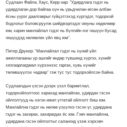
Судлаач Файли, Хаус, Керр нар: “Удирдлага гэдэг нь
удирдлаган дор байгаа хүн нь урьдчилан өгсөн албан
ёсны үүрэг даалгаврыг гүйцэтгэхэд хүргэдэг, тодорхой
бодлогыг боловсруулж шийдвэрлэдэг оюуны хөдөлмөр
юм, харин манлайлал гэдэг нь бүлгийн нэг гишүүн бусад
гишүүдэд нөлөөлөх үйл явц юм”.
Питер Друкер: “Манлайлал гэдэг нь хүний үйл
ажиллагааны үр ашгийг өндөр түвшинд хүргэх, хүнийг
хязгаарлагдмал хүрээнээс гаргах, хувь хүнийг
төлөвшүүлэх чадвар” гэж тус тус тодорхойлсон байна.
Судлаачдын үзсэн дээрх үзэл баримтлал,
тодорхойлолтоос харахад манлайлах, удирдах гэсэн
ойлголтууд нь нэгэн ижил утгатай ойлголт биш юм.
Манлайлна гэдэг нь нөлөө үзүүлнэ гэсэн үг, удирдана
гэдэг нь захирах, захирагдах ёс юм. Гэвч манлайлна,
удирдана гэсэн ойлголтыг салангид үзэж хэрхэвч