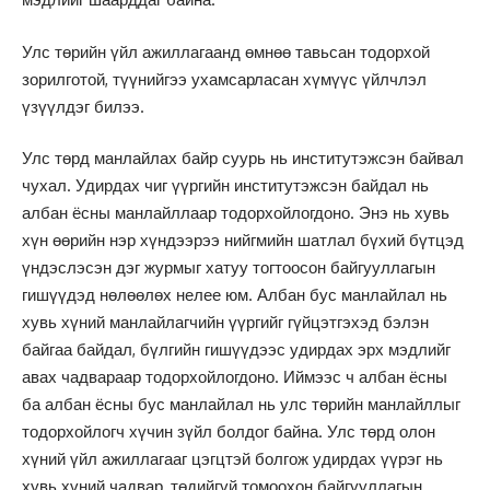
Улс төрийн үйл ажиллагаанд өмнөө тавьсан тодорхой
зорилготой, түүнийгээ ухамсарласан хүмүүс үйлчлэл
үзүүлдэг билээ.
Улс төрд манлайлах байр суурь нь институтэжсэн байвал
чухал. Удирдах чиг үүргийн институтэжсэн байдал нь
албан ёсны манлайллаар тодорхойлогдоно. Энэ нь хувь
хүн өөрийн нэр хүндээрээ нийгмийн шатлал бүхий бүтцэд
үндэслэсэн дэг журмыг хатуу тогтоосон байгууллагын
гишүүдэд нөлөөлөх нелее юм. Албан бус манлайлал нь
хувь хүний манлайлагчийн үүргийг гүйцэтгэхэд бэлэн
байгаа байдал, бүлгийн гишүүдээс удирдах эрх мэдлийг
авах чадвараар тодорхойлогдоно. Иймээс ч албан ёсны
ба албан ёсны бус манлайлал нь улс төрийн манлайллыг
тодорхойлогч хүчин зүйл болдог байна. Улс төрд олон
хүний үйл ажиллагааг цэгцтэй болгож удирдах үүрэг нь
хувь хүний чадвар, төдийгүй томоохон байгууллагын