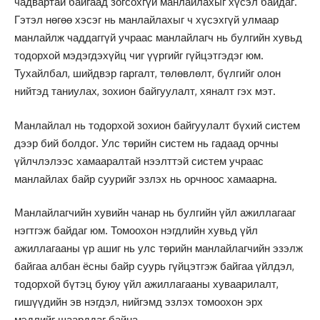
чадвартай байгаад зогсохгүй манлайлахыг хүсэл байдаг.
Гэтэл нөгөө хэсэг нь манлайлахыг ч хүсэхгүй улмаар
манлайлж чаддаггүй учраас манлайлагч нь булгийн хувьд
тодорхой мэдэгдэхүйц чиг үүргийг гүйцэтгэдэг юм.
Тухайлбал, шийдвэр гаргалт, төлөвлөлт, бүлгийг олон
нийтэд таниулах, зохион байгуулалт, хяналт гэх мэт.
Манлайлал нь тодорхой зохион байгуулалт бүхий систем
дээр бий болдог. Улс төрийн систем нь гадаад орчны
үйлчлэлээс хамааралтай нээлттэй систем учраас
манлайлах байр суурийг эзлэх нь орчноос хамаарна.
Манлайлагчийн хувийн чанар нь булгийн үйл ажиллагааг
нэгтгэж байдаг юм. Томоохон нэгдлийн хувьд үйл
ажиллагааны үр ашиг нь улс төрийн манлайлагчийн эзэлж
байгаа албан ёсны байр суурь гүйцэтгэж байгаа үйлдэл,
тодорхой бүтэц буюу үйл ажиллагааны хуваарилалт,
гишүүдийн эв нэгдэл, нийгэмд эзлэх томоохон эрх
мэдлийг шаарддаг байна.