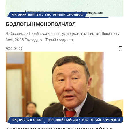
ИРГЭНИЙ НИЙГЭМ / УЛС ТӨРИЙН ОРОЛЦОО
НИЙГМИЙН АСУУДАЛ
НИЙГМИЙН БОДЛОГО
НИЙГЭМ
БОДЛОГЫН МОНОПОЛЧЛОЛ
ТӨРИЙН УДИРДЛАГА
УЛС ТӨР
ШИНЭ ТОЛЬ СЭТГҮҮЛ
Ч.Сосормаа/Төрийн захиргааны удирдлагын магистр/ Шинэ толь
№61, 2008 Түлхүүр үг: Төрийн бодлого,
…
2020-04-07
АРДЧИЛЛЫН ОНОЛ
ИРГЭНИЙ НИЙГЭМ / УЛС ТӨРИЙН ОРОЛЦОО
НИЙГМИЙН АСУУДАЛ
ТӨРИЙН ТУХАЙ
УЛС ТӨР