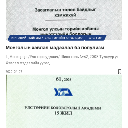
ИРГЭНИЙ НИЙГЭМ / УЛС ТӨРИЙН ОРОЛЦОО
УЛС ТӨР
ШИНЭ ТОЛЬ СЭТГҮҮЛ
Монголын хэвлэл мэдээлэл ба популизм
Ц.Мөнхцэцэг/Улс төр судлаач/ Шинэ толь №62, 2008 Түлхүүр үг:
Хэвлэл мэдээлийн үүрэг,
…
2020-04-07