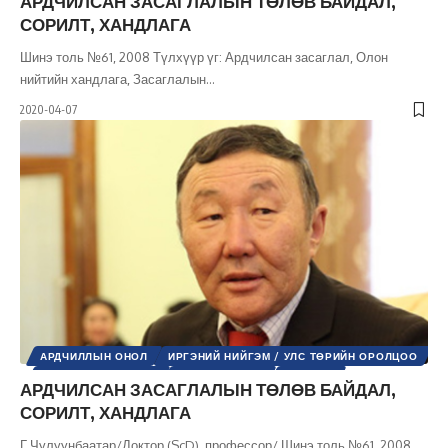
АРДЧИЛСАН ЗАСАГЛАЛЫН ТӨЛӨВ БАЙДАЛ,
ХАРЬЦУУЛСАН ШИНЖИЛГЭЭ
ХҮНИЙ ЭРХ
СОРИЛТ, ХАНДЛАГА
Шинэ толь №61, 2008 Түлхүүр үг: Ардчилсан засаглал, Олон
нийтийн хандлага, Засаглалын
…
2020-04-07
АРДЧИЛЛЫН ОНОЛ
ИРГЭНИЙ НИЙГЭМ / УЛС ТӨРИЙН ОРОЛЦОО
НИЙГМИЙН АСУУДАЛ
ТӨРИЙН ТУХАЙ
УЛС ТӨР
АРДЧИЛСАН ЗАСАГЛАЛЫН ТӨЛӨВ БАЙДАЛ,
ХАРЬЦУУЛСАН ШИНЖИЛГЭЭ
ХҮНИЙ ЭРХ
СОРИЛТ, ХАНДЛАГА
ШИНЭ ТОЛЬ СЭТГҮҮЛ
Г.Чулуунбаатар/Доктор (ScD), профессор/ Шинэ толь №61, 2008