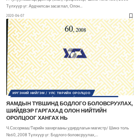
Түлхүүр үг: Ардчилсан засаглал, Олон
…
2020-04-07
ИРГЭНИЙ НИЙГЭМ / УЛС ТӨРИЙН ОРОЛЦОО
ТӨРИЙН УДИРДЛАГА
УЛС ТӨР
ШИНЭ ТОЛЬ СЭТГҮҮЛ
ЯАМДЫН ТҮВШИНД БОДЛОГО БОЛОВСРУУЛАХ,
ШИЙДВЭР ГАРГАХАД ОЛОН НИЙТИЙН
ОРОЛЦООГ ХАНГАХ НЬ
Ч.Сосормаа/Төрийн захиргааны удирдлагын магистр/ Шинэ толь
№60, 2008 Түлхүүр үг: Бодлого боловсруулах,
…