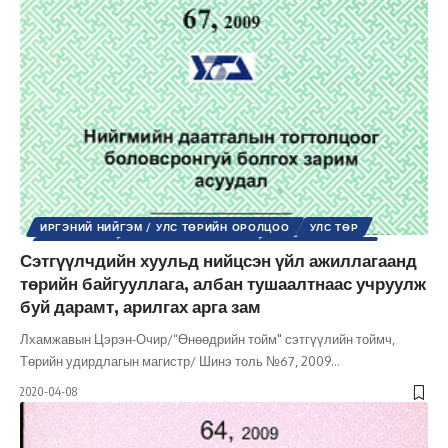
ИРГЭНИЙ НИЙГЭМ / УЛС ТӨРИЙН ОРОЛЦОО
УЛС ТӨР
ХҮНИЙ ЭРХ
ШИНЭ ТОЛЬ СЭТГҮҮЛ
ЭРХ, ЭРХ ЧӨЛӨӨ
Сэтгүүлчдийн хуульд нийцсэн үйл ажиллагаанд
төрийн байгууллага, албан тушаалтнаас учруулж
буй дарамт, арилгах арга зам
Лхамжавын Цэрэн-Очир/“Өнөөдрийн тойм" сэтгүүлийн тоймч,
Төрийн удирдлагын магистр/ Шинэ толь №67, 2009
…
2020-04-08