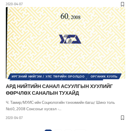
2020-04-07
ИРГЭНИЙ НИЙГЭМ / УЛС ТӨРИЙН ОРОЛЦОО
ОРГАНИК ХУУЛЬ
УЛС ТӨР
ХУУЛЬ ЭРХ ЗҮЙ
ШИНЭ ТОЛЬ СЭТГҮҮЛ
АРД НИЙТИЙН САНАЛ АСУУЛГЫН ХУУЛИЙГ
ӨӨРЧЛӨХ САНАЛЫН ТУХАЙД
Ч. Тамир/МУИС-ийн Социологийн тэнхимийн багш/ Шинэ толь
№60, 2008 Сонсохыг хүсвэл -
…
2020-04-07