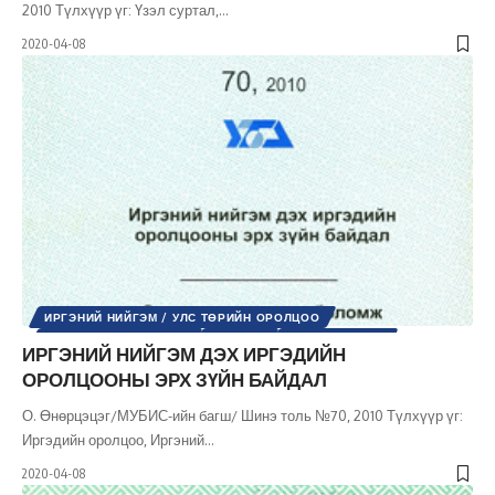
2010 Түлхүүр үг: Үзэл суртал,
…
2020-04-08
ИРГЭНИЙ НИЙГЭМ / УЛС ТӨРИЙН ОРОЛЦОО
ОЛОН УЛСЫН ЭРХ ЗҮЙ
УЛС ТӨР
ХУУЛЬ ЭРХ ЗҮЙ
ИРГЭНИЙ НИЙГЭМ ДЭХ ИРГЭДИЙН
ШИНЭ ТОЛЬ СЭТГҮҮЛ
ОРОЛЦООНЫ ЭРХ ЗҮЙН БАЙДАЛ
О. Өнөрцэцэг/МУБИС-ийн багш/ Шинэ толь №70, 2010 Түлхүүр үг:
Иргэдийн оролцоо, Иргэний
…
2020-04-08