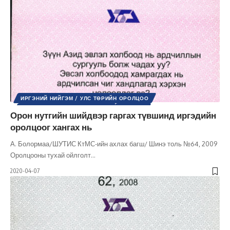
ИРГЭНИЙ НИЙГЭМ / УЛС ТӨРИЙН ОРОЛЦОО
НУТГИЙН ӨӨРӨӨ УДИРДАХ ЁС
УЛС ТӨР
Орон нутгийн шийдвэр гаргах түвшинд иргэдийн
ШИНЭ ТОЛЬ СЭТГҮҮЛ
оролцоог хангах нь
А. Болормаа/ШУТИС КтМС-ийн ахлах багш/ Шинэ толь №64, 2009
Оролцооны тухай ойлголт
…
2020-04-07