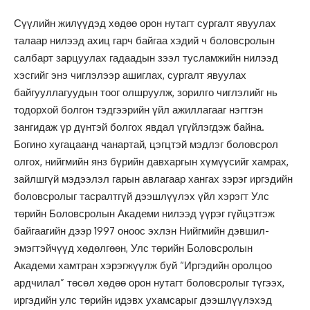
Сүүлийн жилүүдэд хөдөө орон нутагт сургалт явуулах
талаар нилээд ахиц гарч байгаа хэдий ч боловсролын
салбарт зарцуулах гадаадын зээл тусламжийн нилээд
хэсгийг энэ чиглэлээр ашиглах, сургалт явуулах
байгууллагуудын тоог олшруулж, зорилго чиглэлийг нь
тодорхой болгон тэдгээрийн үйл ажиллагааг нэгтгэн
зангидаж үр дүнтэй болгох явдал үгүйлэгдэж байна.
Богино хугацаанд чанартай, цэгцтэй мэдлэг боловсрол
олгох, нийгмийн янз бүрийн давхаргын хүмүүсийг хамрах,
зайлшгүй мэдээлэл гарын авлагаар хангах зэрэг иргэдийн
боловсролыг тасралтгүй дээшлүүлэх үйл хэрэгт Улс
төрийн Боловсролын Академи нилээд үүрэг гүйцэтгэж
байгаагийн дээр 1997 оноос эхлэн Нийгмийн дэвшил-
эмэгтэйчүүд хөдөлгөөн, Улс төрийн Боловсролын
Академи хамтран хэрэгжүүлж буй “Иргэдийн оролцоо
ардчилал” төсөл хөдөө орон нутагт боловсролыг түгээх,
иргэдийн улс төрийн идэвх ухамсарыг дээшлүүлэхэд