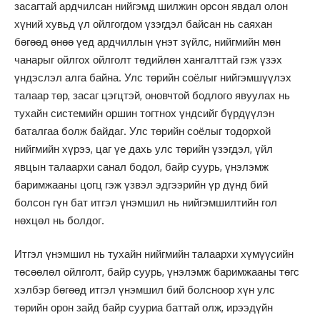
засагтай ардчилсан нийгэмд шилжин орсон явдал олон
хүний хувьд үл ойлгогдом үзэгдэл байсан нь саяхан
бөгөөд өнөө үед ардчиллын үнэт зүйлс, нийгмийн мөн
чанарыг ойлгох ойлголт төдийлөн хангалттай гэж үзэх
үндэслэл алга байна. Улс төрийн соёлыг нийгэмшүүлэх
талаар төр, засаг цэгцтэй, оновчтой бодлого явуулах нь
тухайн системийн оршин тогтнох үндсийг бүрдүүлэн
баталгаа болж байдаг. Улс төрийн соёлыг тодорхой
нийгмийн хүрээ, цаг үе дахь улс төрийн үзэгдэл, үйл
явцын талаархи санал бодол, байр суурь, үнэлэмж
баримжааны цогц гэж үзвэл эдгээрийн үр дүнд бий
болсон гүн бат итгэл үнэмшил нь нийгэмшилтийн гол
нөхцөл нь болдог.
Итгэл үнэмшил нь тухайн нийгмийн талаархи хүмүүсийн
төсөөлөл ойлголт, байр суурь, үнэлэмж баримжааны төгс
хэлбэр бөгөөд итгэл үнэмшил бий болсноор хүн улс
төрийн орон зайд байр сууриа баттай олж, ирээдүйн