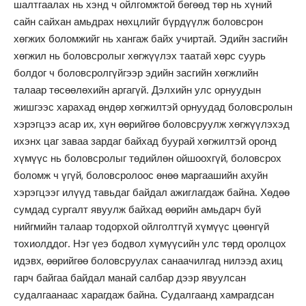
шалтгаалах нь хэнд ч ойлгомжтой бөгөөд төр нь хүний
сайн сайхан амьдрах нөхцлийг бүрдүүлж боловсрон
хөгжих боломжийг нь хангаж байх учиртай. Эдийн засгийн
хөгжил нь боловсролыг хөгжүүлэх таатай хөрс суурь
болдог ч боловсролгүйгээр эдийн засгийн хөгжлийн
талаар төсөөлөхийн аргагүй. Дэлхийн улс орнуудын
жишгээс харахад өндөр хөгжилтэй орнуудад боловсролын
хэрэгцээ асар их, хүн өөрийгөө боловсруулж хөгжүүлэхэд
ихэнх цаг заваа зардаг байхад буурай хөгжилтэй оронд
хүмүүс нь боловсролыг төдийлөн ойшоохгүй, боловсрох
боломж ч үгүй, боловсролоос өнөө маргаашийн ахуйн
хэрэгцээг илүүд тавьдаг байдал ажиглагдаж байна. Хөдөө
сумдад сургалт явуулж байхад өөрийн амьдарч буй
нийгмийн талаар тодорхой ойлголтгүй хүмүүс цөөнгүй
тохиолддог. Нэг үеэ бодвол хүмүүсийн улс төрд оролцох
идэвх, өөрийгөө боловсруулах санаачилгад нилээд ахиц
гарч байгаа байдал манай салбар дээр явуулсан
судалгаанаас харагдаж байна. Судалгаанд хамрагдсан