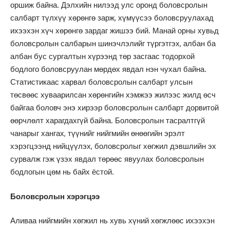
оршиж байна. Дэлхийн нилээд улс оронд боловсролын
салбарт түлхүү хөрөнгө зарж, хүмүүсээ боловсруулахад
ихээхэн хүч хөрөнгө зардаг жишээ бий. Манай орны хувьд
боловсролын салбарын шинэчлэлийг түргэтгэх, албан ба
албан бус сургалтын хүрээнд төр засгаас тодорхой
бодлого боловсруулан мөрдөх явдал нэн чухал байна.
Статистикаас харвал боловсролын салбарт улсын
төсвөөс хуваарилсан хөрөнгийн хэмжээ жилээс жилд өсч
байгаа боловч энэ хирээр боловсролын салбарт дорвитой
өөрчлөлт харагдахгүй байна. Боловсролын тасралтгүй
чанарыг хангах, түүнийг нийгмийн өнөөгийн эрэлт
хэрэгцээнд нийцүүлэх, боловсролыг хөгжил дэвшлийн эх
сурвалж гэж үзэх явдал төрөөс явуулах боловсролын
бодлогын цөм нь байх ёстой.
Боловсролын хэрэгцээ
Аливаа нийгмийн хөгжил нь хувь хүний хөгжлөөс ихээхэн