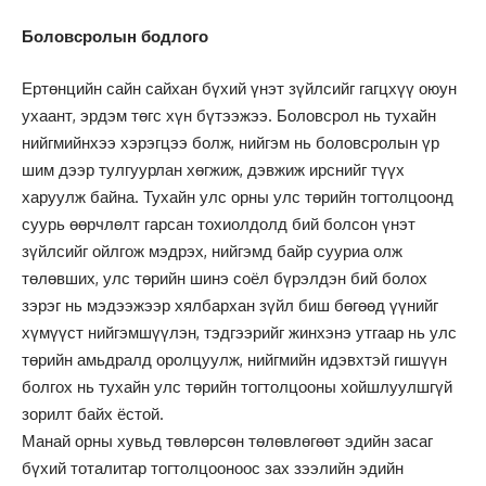
Боловсролын бодлого
Ертөнцийн сайн сайхан бүхий үнэт зүйлсийг гагцхүү оюун
ухаант, эрдэм төгс хүн бүтээжээ. Боловсрол нь тухайн
нийгмийнхээ хэрэгцээ болж, нийгэм нь боловсролын үр
шим дээр тулгуурлан хөгжиж, дэвжиж ирснийг түүх
харуулж байна. Тухайн улс орны улс төрийн тогтолцоонд
суурь өөрчлөлт гарсан тохиолдолд бий болсон үнэт
зүйлсийг ойлгож мэдрэх, нийгэмд байр сууриа олж
төлөвших, улс төрийн шинэ соёл бүрэлдэн бий болох
зэрэг нь мэдээжээр хялбархан зүйл биш бөгөөд үүнийг
хүмүүст нийгэмшүүлэн, тэдгээрийг жинхэнэ утгаар нь улс
төрийн амьдралд оролцуулж, нийгмийн идэвхтэй гишүүн
болгох нь тухайн улс төрийн тогтолцооны хойшлуулшгүй
зорилт байх ёстой.
Манай орны хувьд төвлөрсөн төлөвлөгөөт эдийн засаг
бүхий тоталитар тогтолцооноос зах зээлийн эдийн