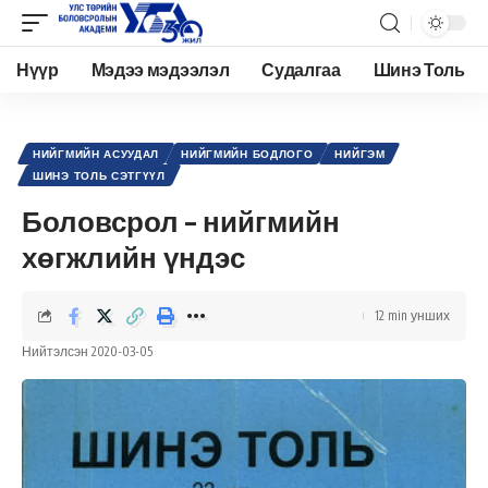
Нүүр
Мэдээ мэдээлэл
Судалгаа
Шинэ Толь
Academy.edu.mn
>
Нийтлэл
>
Нийгэм
>
Нийгмийн асуудал
>
Боловсрол – нийгмийн хөгжлийн үндэс
НИЙГМИЙН АСУУДАЛ
НИЙГМИЙН БОДЛОГО
НИЙГЭМ
ШИНЭ ТОЛЬ СЭТГҮҮЛ
Боловсрол – нийгмийн
хөгжлийн үндэс
12 min унших
Нийтэлсэн 2020-03-05