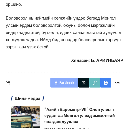
оршино.
Боловсрол нь нийгмийн хөгжлийн үндэс бөгөөд Монгол
улсын эрдэм боловсролтой, оюуны болон мэргэжлийн
өндөр чадвартай, бүтээлч, идэвх санаачлагатай хүмүүс л
хөгжүүлж чадна. Иймд бид өнөөдөр боловсролыг тэргүүн
зэрэгт авч үзэх ёстой.
Хянасан: Б. АРИУНБАЯР
Facebook
Шинэ мэдээ
“Азийн Барометр-VII” Олон улсын
судалгаа Монгол улсад амжилттай
явагдаж дууслаа