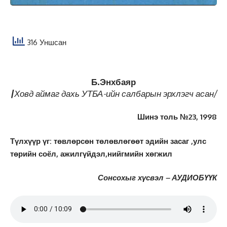
316 Уншсан
Б.Энхбаяр
/
Ховд аймаг дахь УТБА-ийн салбарын эрхлэгч асан/
Шинэ толь №23, 1998
Түлхүүр үг: төвлөрсөн төлөвлөгөөт эдийн засаг ,улс
төрийн соёл, а
жилгүйдэл,нийгмийн хөгжил
Сонсохыг хүсвэл – АУДИОБҮҮК