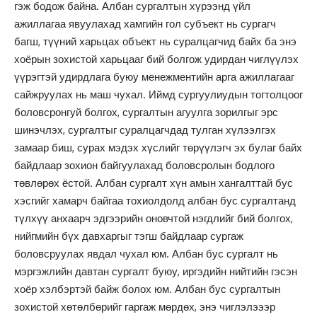
гэж бодож байна. Албан сургалтын хүрээнд үйл
ажиллагаа явуулахад хамгийн гол субъект нь сургагч
багш, түүний харьцах объект нь суралцагчид байх ба энэ
хоёрын зохистой харьцааг бий болгож удирдан чиглүүлэх
үүрэгтэй удирдлага буюу менежментийн арга ажиллагааг
сайжруулах нь маш чухал. Иймд сургуулиудын тогтолцоог
боловсронгуй болгох, сургалтын агуулга зорилгыг эрс
шинэчлэх, сургалтыг суралцагчдад тулган хүлээлгэх
замаар биш, сурах мэдэх хүслийг төрүүлэгч эх булаг байх
байдлаар зохион байгуулахад боловсролын бодлого
төвлөрөх ёстой. Албан сургалт хүн амын хангалттай бус
хэсгийг хамарч байгаа тохиолдолд албан бус сургалтанд
түлхүү анхаарч эдгээрийн оновчтой нэгдлийг бий болгох,
нийгмийн бүх давхаргыг тэгш байдлаар сургаж
боловсруулах явдал чухал юм. Албан бус сургалт нь
мэргэжлийн давтан сургалт буюу, иргэдийн нийтийн гэсэн
хоёр хэлбэртэй байж болох юм. Албан бус сургалтын
зохистой хөтөлбөрийг гаргаж мөрдөх, энэ чиглэлэээр