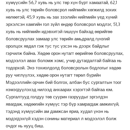
хүмүүсийн 56,7 хувь нь улс төр хүн бүрт хамаатай, 62,1
хувь нь улс төрийн боловсрол нийгмийн хөгжилд зохих
нөлөөтэй, 45,9 хувь нь зах зээлийн нийгмийн үед хүний
эрхэлсэн хамгийн гол зүйл өндөр боловсрол мэдлэг, 51,3
хувь нь нийгмийн идэвхитэй гишүүн байхад өөрийгөө
боловсруулах замаар улс төрийн амьдралд гүнзгий
оролцох явдал гэж тус тус үзсэн нь дээрх байдлыг
гэрчилж байна. Хөдөө орон нутагт өөрийгөө боловсруулах,
мэдээлэл авах боломж хомс, учир дутагдалтай байгаа нь
тодорхой. Энэ тохиолдолд боловсролын бодлогыг хөдөө
руу чиглүүлэх, хөдөө орон нутагт төрөл бүрийн
Мэдээллийн орчин бий болгох, албан бус сургалтын тоог
нэмэгдүүлэхэд нилээд анхаарах хэрэгтэй байгаа юм.
Сургалтууд голдуу төв суурин газруудыг эргэлдэн
явагдаж, хөдөөгийн хүмүүс тэр бүр хамрагдаж амжихгүй,
тэдэнд хүмүүсийн ам дамжсан яриа, худал үнэн нь
мэдэгдэхгүй хэдэн сонины материал л мэдээлэл болж
очдог нь нууц биш.