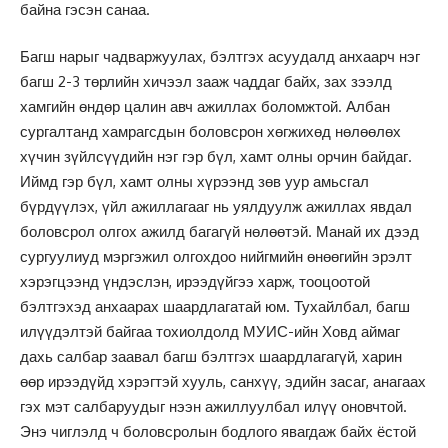
байна гэсэн санаа.
Багш нарыг чадваржуулах, бэлтгэх асуудалд анхаарч нэг
багш 2-3 төрлийн хичээл зааж чаддаг байх, зах зээлд
хамгийн өндөр цалин авч ажиллах боломжтой. Албан
сургалтанд хамрагсдын боловсрон хөгжихөд нөлөөлөх
хүчин зүйлсүүдийн нэг гэр бүл, хамт олны орчин байдаг.
Иймд гэр бүл, хамт олны хүрээнд зөв уур амьсгал
бүрдүүлэх, үйл ажиллагааг нь уялдуулж ажиллах явдал
боловсрол олгох ажилд багагүй нөлөөтэй. Манай их дээд
сургуулиуд мэргэжил олгохдоо нийгмийн өнөөгийн эрэлт
хэрэгцээнд үндэслэн, ирээдүйгээ харж, тооцоотой
бэлтгэхэд анхаарах шаардлагатай юм. Тухайлбал, багш
илүүдэлтэй байгаа тохиолдолд МУИС-ийн Ховд аймаг
дахь салбар заавал багш бэлтгэх шаардлагагүй, харин
өөр ирээдүйд хэрэгтэй хууль, санхүү, эдийн засаг, анагаах
гэх мэт салбаруудыг нээн ажиллуулбал илүү оновчтой.
Энэ чиглэлд ч боловсролын бодлого явагдаж байх ёстой