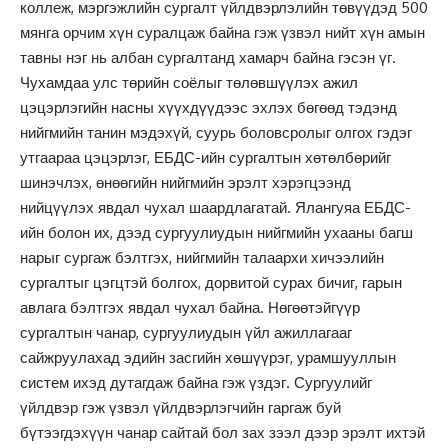
коллеж, мэргэжлийн сургалт үйлдвэрлэлийн төвүүдэд 500
мянга орчим хүн суралцаж байна гэж үзвэл нийт хүн амын
тавны нэг нь албан сургалтанд хамарч байна гэсэн үг.
Чухамдаа улс төрийн соёлыг төлөвшүүлэх ажил
цэцэрлэгийн насны хүүхдүүдээс эхлэх бөгөөд тэдэнд
нийгмийн танин мэдэхүй, суурь боловсролыг олгох гэдэг
утгаараа цэцэрлэг, ЕБДС-ийн сургалтын хөтөлбөрийг
шинэчлэх, өнөөгийн нийгмийн эрэлт хэрэгцээнд
нийцүүлэх явдал чухал шаардлагатай. Ялангуяа ЕБДС-
ийн болон их, дээд сургуулиудын нийгмийн ухааны багш
нарыг сургаж бэлтгэх, нийгмийн талаархи хичээлийн
сургалтыг цэгцтэй болгох, дорвитой сурах бичиг, гарын
авлага бэлтгэх явдал чухал байна. Нөгөөтэйгүүр
сургалтын чанар, сургуулиудын үйл ажиллагааг
сайжруулахад эдийн засгийн хөшүүрэг, урамшууллын
систем ихэд дутагдаж байна гэж үздэг. Сургуулийг
үйлдвэр гэж үзвэл үйлдвэрлэгчийн гаргаж буй
бүтээгдэхүүн чанар сайтай бол зах зээл дээр эрэлт ихтэй