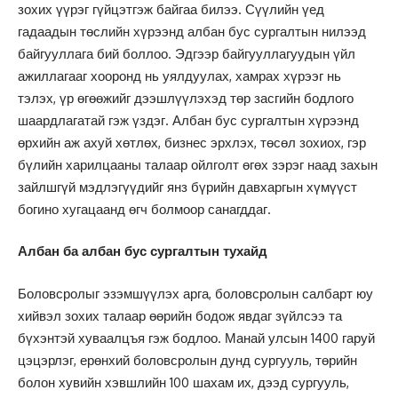
зохих үүрэг гүйцэтгэж байгаа билээ. Сүүлийн үед
гадаадын төслийн хүрээнд албан бус сургалтын нилээд
байгууллага бий боллоо. Эдгээр байгууллагуудын үйл
ажиллагааг хооронд нь уялдуулах, хамрах хүрээг нь
тэлэх, үр өгөөжийг дээшлүүлэхэд төр засгийн бодлого
шаардлагатай гэж үздэг. Албан бус сургалтын хүрээнд
өрхийн аж ахуй хөтлөх, бизнес эрхлэх, төсөл зохиох, гэр
бүлийн харилцааны талаар ойлголт өгөх зэрэг наад захын
зайлшгүй мэдлэгүүдийг янз бүрийн давхаргын хүмүүст
богино хугацаанд өгч болмоор санагддаг.
Албан ба албан бус сургалтын тухайд
Боловсролыг эзэмшүүлэх арга, боловсролын салбарт юу
хийвэл зохих талаар өөрийн бодож явдаг зүйлсээ та
бүхэнтэй хуваалцъя гэж бодлоо. Манай улсын 1400 гаруй
цэцэрлэг, ерөнхий боловсролын дунд сургууль, төрийн
болон хувийн хэвшлийн 100 шахам их, дээд сургууль,