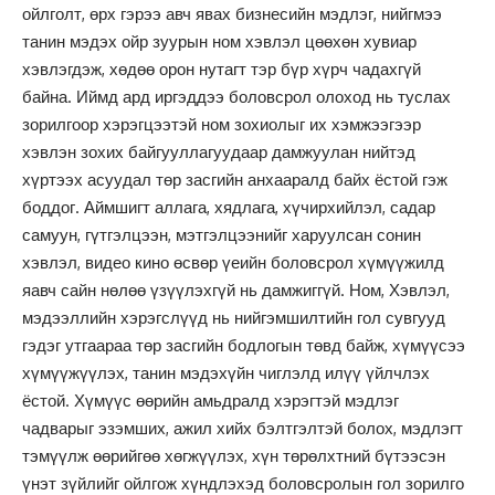
ойлголт, өрх гэрээ авч явах бизнесийн мэдлэг, нийгмээ
танин мэдэх ойр зуурын ном хэвлэл цөөхөн хувиар
хэвлэгдэж, хөдөө орон нутагт тэр бүр хүрч чадахгүй
байна. Иймд ард иргэддээ боловсрол олоход нь туслах
зорилгоор хэрэгцээтэй ном зохиолыг их хэмжээгээр
хэвлэн зохих байгууллагуудаар дамжуулан нийтэд
хүртээх асуудал төр засгийн анхааралд байх ёстой гэж
боддог. Аймшигт аллага, хядлага, хүчирхийлэл, садар
самуун, гүтгэлцээн, мэтгэлцээнийг харуулсан сонин
хэвлэл, видео кино өсвөр үеийн боловсрол хүмүүжилд
яавч сайн нөлөө үзүүлэхгүй нь дамжиггүй. Ном, Хэвлэл,
мэдээллийн хэрэгслүүд нь нийгэмшилтийн гол сувгууд
гэдэг утгаараа төр засгийн бодлогын төвд байж, хүмүүсээ
хүмүүжүүлэх, танин мэдэхүйн чиглэлд илүү үйлчлэх
ёстой. Хүмүүс өөрийн амьдралд хэрэгтэй мэдлэг
чадварыг эзэмших, ажил хийх бэлтгэлтэй болох, мэдлэгт
тэмүүлж өөрийгөө хөгжүүлэх, хүн төрөлхтний бүтээсэн
үнэт зүйлийг ойлгож хүндлэхэд боловсролын гол зорилго