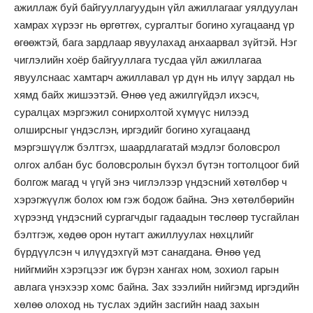
ажиллаж буй байгууллагуудын үйл ажиллагааг уялдуулан
хамрах хүрээг нь өргөтгөх, сургалтыг богино хугацаанд үр
өгөөжтэй, бага зардлаар явуулахад анхаарвал зүйтэй. Нэг
чиглэлийн хоёр байгууллага тусдаа үйл ажиллагаа
явуулснаас хамтарч ажиллавал үр дүн нь илүү зардал нь
хямд байх жишээтэй. Өнөө үед ажилгүйдэл ихэсч,
суралцах мэргэжил сонирхолтой хүмүүс нилээд
олширсныг үндэслэн, иргэдийг богино хугацаанд
мэргэшүүлж бэлтгэх, шаардлагатай мэдлэг боловсрол
олгох албан бус боловсролын бүхэл бүтэн тогтолцоог бий
болгож магад ч үгүй энэ чиглэлээр үндэсний хөтөлбөр ч
хэрэгжүүлж болох юм гэж бодож байна. Энэ хөтөлбөрийн
хүрээнд үндэсний сургагчдыг гадаадын төслөөр тусгайлан
бэлтгэж, хөдөө орон нутагт ажиллуулах нөхцлийг
бүрдүүлсэн ч илүүдэхгүй мэт санагдана. Өнөө үед
нийгмийн хэрэгцээг иж бүрэн хангах ном, зохиол гарын
авлага үнэхээр хомс байна. Зах зээлийн нийгэмд иргэдийн
хөлөө олоход нь туслах эдийн засгийн наад захын