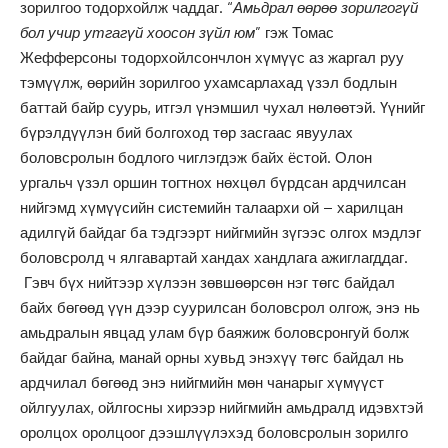
зорилгоо тодорхойлж чаддаг. “
Амьдрал өөрөө зорилгогүй
бол учир утгагүй хоосон зүйл юм
” гэж Томас
Жефферсоны тодорхойлсончлон хүмүүс аз жаргал руу
тэмүүлж, өөрийн зорилгоо ухамсарлахад үзэл бодлын
баттай байр суурь, итгэл үнэмшил чухал нөлөөтэй. Үүнийг
бүрэлдүүлэн бий болгоход төр засгаас явуулах
боловсролын бодлого чиглэгдэж байх ёстой. Олон
ургальч үзэл оршин тогтнох нөхцөл бүрдсан ардчилсан
нийгэмд хүмүүсийн системийн талаархи ой – харилцан
адилгүй байдаг ба тэдгээрт нийгмийн зүгээс олгох мэдлэг
боловсролд ч ялгавартай хандах хандлага ажиглагддаг.
Гэвч бүх нийтээр хүлээн зөвшөөрсөн нэг төгс байдал
байх бөгөөд үүн дээр суурилсан боловсрол олгож, энэ нь
амьдралын явцад улам бүр баяжиж боловсронгуй болж
байдаг байна, манай орны хувьд энэхүү төгс байдал нь
ардчилал бөгөөд энэ нийгмийн мөн чанарыг хүмүүст
ойлгуулах, ойлгосны хирээр нийгмийн амьдралд идэвхтэй
оролцох оролцоог дээшлүүлэхэд боловсролын зорилго