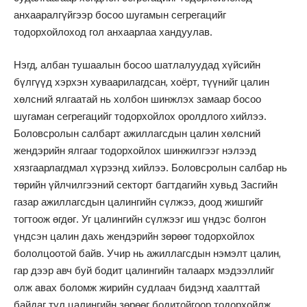
анхааралгүйгээр босоо шугамын сегрегацийг
тодорхойлоход гол анхаарлаа хандуулав.
Нэгд, албан тушаалын босоо шатлалуудад хүйсийн
бүлгүүд хэрхэн хуваарилагдсан, хоёрт, түүнийг цалин
хөлсний ялгаатай нь холбон шинжлэх замаар босоо
шугаман сегрегацийг тодорхойлох оролдлого хийлээ.
Боловсролын салбарт ажиллагсдын цалин хөлсний
жендэрийн ялгааг тодорхойлох шинжилгээг нэлээд
хязгаарлагдмал хүрээнд хийлээ. Боловсролын салбар нь
төрийн үйлчилгээний секторт багтдагийн хувьд Засгийн
газар ажиллагсдын цалингийн сүлжээ, доод жишгийг
тогтоож өгдөг. Уг цалингийн сүлжээг иш үндэс болгон
үндсэн цалин дахь жендэрийн зөрөөг тодорхойлох
бололцоотой байв. Учир нь ажиллагсдын нэмэлт цалин,
гар дээр авч буй бодит цалингийн талаарх мэдээллийг
олж авах боломж жирийн судлаач бидэнд хаалттай
байдаг тул цалингийн зөрөөг бодитойгоор тодорхойлж