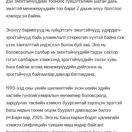
дэх эмэгтэйчүүдийн тооноос гүйцэтгэлийн шатан дахь
эмэгтэй менежерүүдийн тоо бараг 2 дахин илүү болтлоо
нэмэгдсэн байна.
Энэхүү баримтууд нь гүйцэтгэгч-эмэгтэйчүүд, удирдагч-
эрэгтэйчүүд байх уламжлалт стереотип хүчтэй байна гэж
үзэх хангалттай үндэслэл болох буй заа. Энэ нь
боловсролын салбар нь эмэгтэйчүүдийн гэгдэх сектор,
гэтэл салбарын хэмжээнд эрэгтэйчүүдийн эзлэх хувь
бага байгаа атлаа менежерүүдийн дийлэнхи нь
эрэгтэйчүүд байгаагаар давхар батлагдана.
1990-ээд оны үеийн шилжилтийн эхэн үеийн эдийн
засгийн гүнзгий хямралын нөлөөгөөр боловсролд
зарцуулах төсвийн хэмжээ буурсантай зэрэгцэн эрэгтэй
багш нарын тооны огцом бууралт давхацсан билээ
(Н.Бөрн нар, 2001). Энэ нь багш нарын бодит цалингийн
хэмжээ (инфляцийн түвшин маш өндөр байсан)