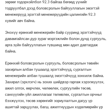
зөрөөг годорхойлбол 92.3 байгаа бөгөөд үүнийг
тодруулбал дээд боловсролын байгууллагын эмэгтэй
менежерүүд эрэгтэй менежерүүдийн цалингийн 92.3
хувийг авч байна.
Энэхүү ерөнхий менежерийн байр сууринд эрэгтэйчүүд
давамгайлсан дүр зураг мэргэжлийн болон дунд сургууль,
арга зүйн байгууллагын түвшинд мөн адил давтагдаж
байна.
Ерөнхий боловсролын сургууль, боловсролын төвийн
захирлын албан тушаалд эрэгтэйчүүд, сургалтын
менежерийн апбан тушаалд эмэгтэйчүүд зонхилж байна.
Захирал (эрхлэгч) нь зохих шийдвэр гаргаж хэрэгжүүлэх,
ажил олгох, өөрчлөх, чөлөөлөх, сургуулийн төсөв,
санхүүгийн үйл ажиллагааг төлөвлөх, сургалтын орчныг
бэхжүүлэх, төсөв хөрөнгийг зориулалтын дагуу үр
ашигтай зарцуулах, багш, ажилтнуудын ходөлмөрийн үр