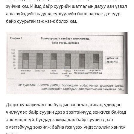
зүйчид юм. Иймд байр суурийн шатлалын дагуу авч үзвэл
арга зүйчдийг нь дунд сургуулийн багш нараас дээгүүр
байр суурьтай гэж үзэж болох юм.
Дээрх хуваарилалт нь бусдыг засаглах, хянах, удирдан
чиглүүлэх байр суурин дээр эрэгтэйчүүд зонхилж байхад
эрх мэдэлгүй, бусдад захирагдах байр суурин дээр
эмэгтэйчүүд зонхилж байна гэж үзэх үндэслэлийг хангаж