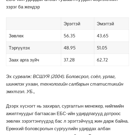
зэрэг ба жендэр
Эрэгтэй
Эмэгтэй
Зөвлөх
56.35
43.65
Тэргүүлэх
48.95
51.05
Заах арга зүйч
37.28
62.72
Эх
сурвалж: ВСШУЯ (2004). Боловсрол, соёл, урлаг,
шинжпэх ухаан, технологийн салбарын статистикийн
эмхтгэл. УБ.,
Дээрх хүснэгт нь захирал, сургалтын менежер, нийгмийн
ажилтнуудыг багтаасан ЕБС-ийн удирдпагууд дотроос
зөвлөх зэрэгтэнгүүдэд бас л эрэгтэйчүүд жин дарж байна.
Ерөнхий боловсролын сургуулийн удирдах албан