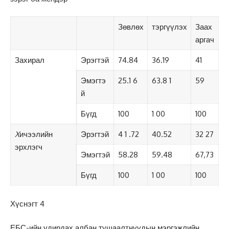
Зөвлөх
тэргүүлэх
Заах
аргач
Захирал
Эрэгтэй
74.84
36.19
41
Эмэгтэ
25.1 6
63.8 1
59
й
Бүгд
100
1 00
100
X
ичээлийн
Эрэгтэй
4 1 .72
40.52
32 27
эрхлэгч
Эмэгтэй
58.28
59.48
67,73
Бүгд
100
1 00
100
Хүснэгт 4
ЕБС-ийн удирдах албан тушаалтнуудын мэргэжлийн