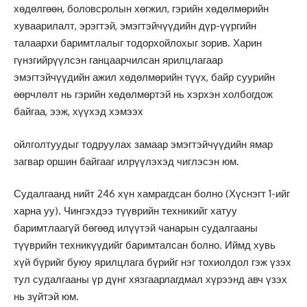
хөдөлгөөн, боловсролын хөгжил, гэрийн хөдөлмөрийн
хуваарилалт, эрэгтэй, эмэгтэйчүүдийн дүр-үүргийн
талаархи баримтлалыг тодорхойлохыг зорив. Харин
гүнзгийрүүлсэн ганцаарчилсан ярилцлагаар
эмэгтэйчүүдийн ажил хөдөлмөрийн түүх, байр суурийн
өөрчлөлт нь гэрийн хөдөлмөртэй нь хэрхэн холбогдож
байгаа, ээж, хүүхэд хэмээх
ойлголтуудыг тодруулах замаар эмэгтэйчүүдийн ямар
загвар оршин байгааг илрүүлэхэд чиглэсэн юм.
Судалгаанд нийт 246 хүн хамрагдсан болно (Хүснэгт 1-ийг
харна уу). Чингэхдээ түүврийн техникийг хатуу
баримтлаагүй бөгөөд илүүтэй чанарын судалгааны
түүврийн техникүүдийг баримталсан болно. Иймд хувь
хүй бүрийг буюу ярилцлага бүрийг нэг тохиолдол гэж үзэх
тул судалгааны үр дүнг хязгаарлагдмал хүрээнд авч үзэх
нь зүйтэй юм.