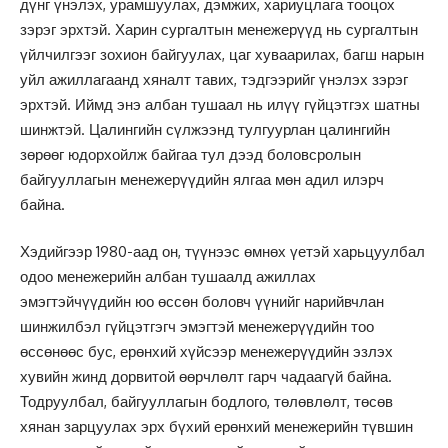
дүнг үнэлэх, урамшуулах, дэмжих, хариуцлага тооцох
зэрэг эрхтэй. Харин сургалтын менежерүүд нь сургалтын
үйлчилгээг зохион байгуулах, цаг хуваарилах, багш нарын
уйл ажиллагаанд хяналт тавих, тэдгээрийг үнэлэх зэрэг
эрхтэй. Иймд энэ албан тушаал нь илүү гүйцэтгэх шатны
шинжтэй. Цалингийн сүлжээнд тулгуурлан цалингийн
зөрөөг юдорхойлж байгаа тул дээд боловсролын
байгууллагын менежерүүдийн ялгаа мөн адил илэрч
байна.
Хэдийгээр 1980-аад он, түүнээс өмнөх үетэй харьцуулбал
одоо менежерийн албан тушаалд ажиллах
эмэгтэйчүүдийн юо өссөн боловч үүнийг нарийвчлан
шинжилбэл гүйцэтгэгч эмэгтэй менежерүүдийн тоо
өссөнөөс бус, ерөнхий хүйсээр менежерүүдийн эзлэх
хувийн жинд дорвитой өөрчлөлт гарч чадаагүй байна.
Тодруулбал, байгууллагын бодлого, төлөвлөлт, төсөв
хянан зарцуулах эрх бүхий ерөнхий менежерийн түвшин