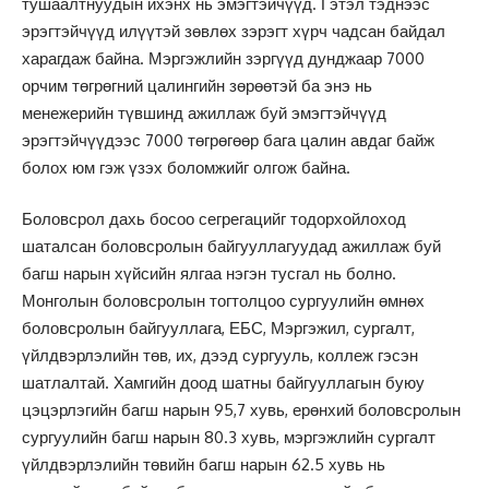
тушаалтнуудын ихэнх нь эмэгтэйчүүд. Гэтэл тэднээс
эрэгтэйчүүд илүүтэй зөвлөх зэрэгт хүрч чадсан байдал
харагдаж байна. Мэргэжлийн зэргүүд дунджаар 7000
орчим төгрөгний цалингийн зөрөөтэй ба энэ нь
менежерийн түвшинд ажиллаж буй эмэгтэйчүүд
эрэгтэйчүүдээс 7000 төгрөгөөр бага цалин авдаг байж
болох юм гэж үзэх боломжийг олгож байна.
Боловсрол дахь босоо сегрегацийг тодорхойлоход
шаталсан боловсролын байгууллагуудад ажиллаж буй
багш нарын хүйсийн ялгаа нэгэн тусгал нь болно.
Монголын боловсролын тогтолцоо сургуулийн өмнөх
боловсролын байгууллага, ЕБС, Мэргэжил, сургалт,
үйлдвэрлэлийн төв, их, дээд сургууль, коллеж гэсэн
шатлалтай. Хамгийн доод шатны байгууллагын буюу
цэцэрлэгийн багш нарын 95,7 хувь, ерөнхий боловсролын
сургуулийн багш нарын 80.3 хувь, мэргэжлийн сургалт
үйлдвэрлэлийн төвийн багш нарын 62.5 хувь нь