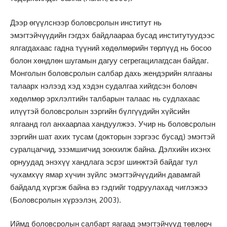
Дээр өгүүлснээр боловсролын институт нь
эмэгтэйчүүдийн гэгдэх байдлаараа бусад институтуудээс
ялгагдахаас гадна түүний хөдөлмөрийн төрлүүд нь босоо
болон хөндлөн шугамын дагуу сегрегацилагдсан байдаг.
Монголын боловсролын салбар дахь жендэрийн ялгааны
талаарх нэлээд хэд хэдэн судалгаа хийгдсэн боловч
хөдөлмөр эрхлэлтийн талбарын талаас нь судлахаас
илүүтэй боловсролын зэргийн бүлгүүдийн хүйсийн
ялгаанд гол анхаарлаа хандуулжээ. Учир нь боловсролын
зэргийн шат ахих тусам (докторын зэргээс бусад) эмэгтэй
суралцагчид, эзэмшигчид зонхилж байна. Дэлхийн ихэнх
орнуудад энэхүү хандлага эсрэг шинжтэй байдаг тул
чухамхүү ямар хүчин зүйлс эмэгтэйчүүдийн давамгай
байдалд хүргэж байна вэ гэдгийг тодруулахад чиглэжээ
(Боловсролын хүрээлэн, 2003).
Иймд боловсролын салбарт яагаад эмэгтэйчүүд төвлөрч