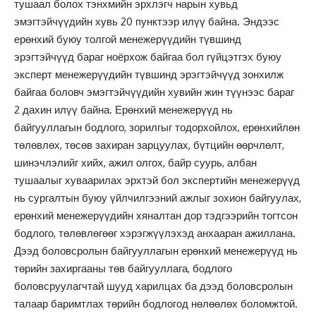
тушаал болох тэнхмийн эрхлэгч нарын хувьд
эмэгтэйчүүдийн хувь 20 пунктээр илүү байна. Эндээс
ерөнхий буюу толгой менежерүүдийн түвшинд
эрэгтэйчүүд бараг ноёрхож байгаа бол гүйцэтгэх буюу
эксперт менежерүүдийн түвшинд эрэгтэйчүүд зонхилж
байгаа боловч эмэгтэйчүүдийн хувийн жин түүнээс бараг
2 дахин илүү байна. Ерөнхий менежерүүд нь
байгууллагын бодлого, зорилгыг тодорхойлох, ерөнхийлөн
төлөвлөх, төсөв захиран зарцуулах, бүтцийн өөрчлөлт,
шинэчлэлийг хийх, ажил олгох, байр суурь, албан
тушаалыг хуваарилах эрхтэй бол экспертийн менежерүүд
нь сургалтын буюу үйлчилгээний ажлыг зохион байгуулах,
ерөнхий менежерүүдийн хяналтан дор тэдгээрийн тогтсон
бодлого, төлөвлөгөөг хэрэгжүүлэхэд анхааран ажиллана.
Дээд боловсролын байгууллагын ерөнхий менежерүүд нь
төрийн захиргааны төв байгууллага, бодлого
боловсруулагчтай шууд харилцах ба дээд боловсролын
талаар баримтлах төрийн бодлогод нөлөөлөх боломжтой.