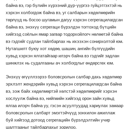
байна вэ, гэр бүлийн хүрээний дүр-үүргээ гүйцэтгэхтэй нь
хэрхэн холбогдож байна вэ, уг салбарын хөдөлмөрийн
төрлүүд нь босоо шугамын дагуу хэрхэн сегрегацилагдсан
байна вэ, энэхүү сегрегаци бүрэлдэн тогтоход бүтцийн
хийгээд соёлын ямар загвар тодорхойлогч нөлөөтэй байна
вэ гэдгийг судлан тайлбарлах нь ихээхэн сонирхолтой юм.
Нутагшилт буюу хот хөдөө, шашин, ангийн бүлгүүдийн
хувьд хэрхэн ялгатайгаар илэрч байна вэ гэдгийг задлан
шинжлэх нь судалгааны ач холбогдлыг өндөрсгөх юм.
Энэхүү өгүүллээрээ боловсролын салбар дахь хөдөлмөр
эрхлэлт жендэрийн хувьд хэрхэн сегрегацилагдсан байна
вэ, ээж байх хөдөлмөртэй хөлстэй хөдөлмөрийг хэрхэн
хослуулж байна вэ, нийгмийн хийгээд орон зайн хувьд
ялгаа илэрч байна уу, гэсэн асуултуудад хариулах замаар
боловсролын салбарт эмэгтэйчүүд зонхилон ажиллаж
буй хийгээд дотоод сегрегацийн бүрэлдэлтийн учир
шалтгааныг тайлбарлахыг зорилоо.