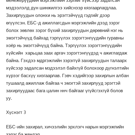
менежерүүдийн мэргэжлийн зэргийг хүйсээр задалсан
мэдээлэлд дүн шинжилгээ хийснээр кязгаарлагдлаа.
Захирлуудын олонхи нь эрэгтэйчүүд гэдгийг дээр
өгүүлсэн. ЕБС-д ажиллагсдын мэргэжлийн дээд зэрэг
болох зөвлөх зэрэг бүхий захирлуудын дөрөвний нэг нь
эмэгтэйчүүд байхад тэргүүлэх зэрэгтэнгүүдийн гуравны
хоёр нь эмэгтэйчүүд байна. Тэргүүлэх зэрэгтэнгүүдийн
хүйсийн харьцаа заах аргач зэрэгтэнгүүдэд ч ажиглагдаж
байна. Гэхдээ мдргэжлийн зэрэггүй захирлуудын талаарх
хүйсээр задалсан мздээлэл байхгүй болохоор дүгнэлтийн
хүрээг басхүү хизгаарлав. Гэвч хэдийгээр захирлын албан
тушаалд ажиллаж байгаа ч эмэгтэй захирлууд эрэгтэй
захирлуудаас бага цалин ннч байгааг үгүйсгэхгүй болов
уу.
Хүснэгт 3
ЕБС-ийн захирал, хичээлийн эрхлэгч нарын мэргэжпийн
зэрэг ба жендэр