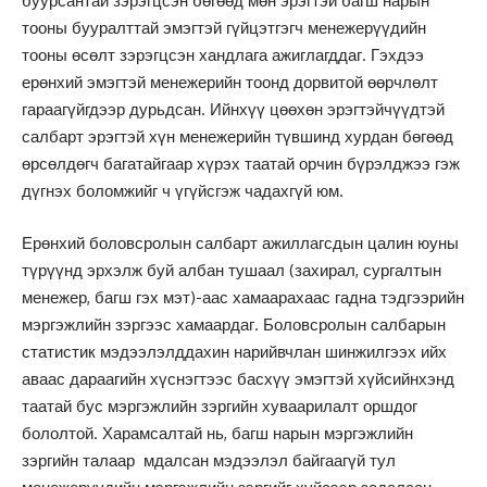
буурсантай зэрэгцсэн бөгөөд мөн эрэгтэй багш нарын
тооны бууралттай эмэгтэй гүйцэтгэгч менежерүүдийн
тооны өсөлт зэрэгцсэн хандлага ажиглагддаг. Гэхдээ
ерөнхий эмэгтэй менежерийн тоонд дорвитой өөрчлөлт
гараагүйгдээр дурьдсан. Ийнхүү цөөхөн эрэгтэйчүүдтэй
салбарт эрэгтэй хүн менежерийн түвшинд хурдан бөгөөд
өрсөлдөгч багатайгаар хүрэх таатай орчин бүрэлджээ гэж
дүгнэх боломжийг ч үгүйсгэж чадахгүй юм.
Ерөнхий боловсролын салбарт ажиллагсдын цалин юуны
түрүүнд эрхэлж буй албан тушаал (захирал, сургалтын
менежер, багш гэх мэт)-аас хамаарахаас гадна тэдгээрийн
мэргэжлийн зэргээс хамаардаг. Боловсролын салбарын
статистик мэдээлэлддахин нарийвчлан шинжилгээх ийх
аваас дараагийн хүснэгтээс басхүү эмэгтэй хүйсийнхэнд
таатай бус мэргэжлийн зэргийн хуваарилалт оршдог
бололтой. Харамсалтай нь, багш нарын мэргэжлийн
зэргийн талаар мдалсан мэдээлэл байгаагүй тул