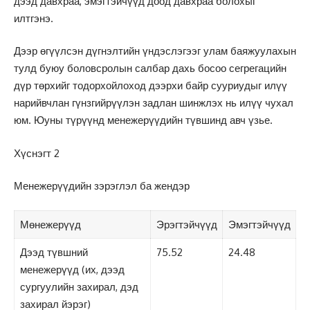
дээд давхраа, эмэгтэйчүүд доод давхраа болохыг
илтгэнэ.
Дээр өгүүлсэн дүгнэлтийн үндэслэгээг улам баяжуулахын
тулд буюу боловсролын салбар дахь босоо сегрегацийн
дүр төрхийг тодорхойлоход дээрхи байр сууриудыг илүү
нарийвчлан гүнзгийрүүлэн задлан шинжлэх нь илүү чухал
юм. Юуны түрүүнд менежерүүдийн түвшинд авч үзье.
Хүснэгт 2
Менежерүүдийн зэрэглэл ба жендэр
Мөнежерүүд
Эрэгтэйчүүд
Эмэгтэйчүүд
Дээд түвшний
75.52
24.48
менежерүүд (их, дээд
сургуулийн захирал, дэд
захирал йэрэг)