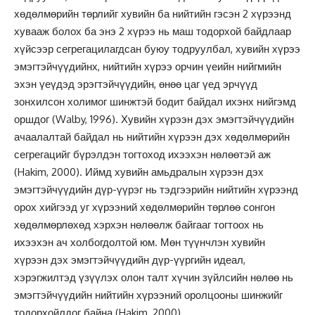
хөдөлмөрийн төрлийг хувийн ба нийтийн гэсэн 2 хүрээнд
хувааж болох ба энэ 2 хүрээ нь маш тодорхой байдлаар
хүйсээр сегрегацилагдсан буюу тодруулбал, хувийн хүрээ
эмэгтэйчүүдийнх, нийтийн хүрээ орчин үеийн нийгмийн
эхэн үеүдэд эрэгтэйчүүдийн, өнөө цаг үед эрчүүд
зонхилсон холимог шинжтэй бодит байдал ихэнх нийгэмд
оршдог (Walby, 1996). Хувийн хүрээн дэх эмэгтэйчүүдийн
ачаалалтай байдал нь нийтийн хүрээн дэх хөдөлмөрийн
сегрегацийг бүрэлдэн тогтоход ихээхэн нөлөөтэй аж
(Hakim, 2000). Иймд хувийн амьдралын хүрээн дэх
эмэгтэйчүүдийн дүр-үүрэг нь тэдгээрийн нийтийн хүрээнд
орох хийгээд уг хүрээний хөдөлмөрийн төрлөө сонгон
хөдөлмөрлөхөд хэрхэн нөлөөлж байгааг тогтоох нь
ихээхэн ач холбогдолтой юм. Мөн түүнчлэн хувийн
хүрээн дэх эмэгтэйчүүдийн дүр-үүргийн идеал,
хэрэгжилтэд үзүүлэх олон талт хүчин зүйлсийн нөлөө нь
эмэгтэйчүүдийн нийтийн хүрээний оролцооны шинжийг
тодорхойлдог байна (Hakim, 2000).