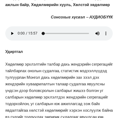
ажлын байр, Хөдөлмөрийн хууль, Хөлстэй хөдөлмөр
Сонсохыг хүсвэл – АУДИОБҮҮК
Удиртгал
Хөдөлмөр эрхлэлтийн талбар дахь жендэрийн сегрегацийг
тайлбарлах онолын судалгаа, статистик мэдээллүүдэд
тулгуурлан Монгол дахь хөдөлмөрийн зах зээл дэх
жендэрийн хуваарилалтын талаар судалгаа явуулсны
үндсэн дээр боловсролын салбарыг жишээ болгон уг
салбарын хөдөлмөр эрхлэлтдэх жендэрийн сегрегацийг
тодорхойлон, уг салбарын юж ажиллагсад ээж байх
явдалтайгаа хөлстэй хөдөлмөрийг хэрхэн хослуулж байна
вэ гэдгийг тодруулах эмпирик судалгааг явуулсан юм.