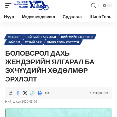
Нүүр
Мэдээ мэдээлэл
Судалгаа
Шинэ Толь
Academy.edu.mn
>
Нийтлэл
>
Хүний эрх
>
Жендэр
>
БОЛОВСРОЛ ДАХЬ ЖЕНДЭРИЙН ЯЛГАРАЛ БА ЭХЧҮҮДИЙН ХӨДӨЛМӨР ЭРХЛЭЛТ
ЖЕНДЭР
НИЙГМИЙН АСУУДАЛ
НИЙГМИЙН БОДЛОГО
НИЙГЭМ
ХҮНИЙ ЭРХ
ШИНЭ ТОЛЬ СЭТГҮҮЛ
БОЛОВСРОЛ ДАХЬ
ЖЕНДЭРИЙН ЯЛГАРАЛ БА
ЭХЧҮҮДИЙН ХӨДӨЛМӨР
ЭРХЛЭЛТ
78 min унших
Нийтэлсэн 2020-03-06