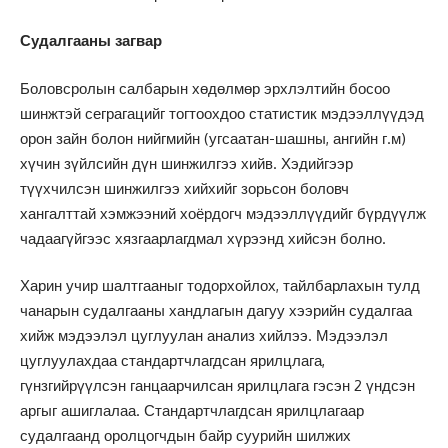
Судалгааны загвар
Боловсролын салбарын хөдөлмөр эрхлэлтийн босоо
шинжтэй сеграгацийг тогтоохдоо статистик мэдээллүүдэд
орон зайн болон нийгмийн (угсаатан-шашны, ангийн г.м)
хүчин зүйлсийн дүн шинжилгээ хийв. Хэдийгээр
түүхчилсэн шинжилгээ хийхийг зорьсон боловч
хангалттай хэмжээний хоёрдогч мэдээллүүдийг бүрдүүлж
чадаагүйгээс хязгаарлагдмал хүрээнд хийсэн болно.
Харин учир шалтгааныг тодорхойлох, тайлбарлахын тулд
чанарын судалгааны хандлагын дагуу хээрийн судалгаа
хийж мэдээлэл цуглуулан анализ хийлээ. Мэдээлэл
цуглуулахдаа стандартчлагдсан ярилцлага,
гүнзгийрүүлсэн ганцаарчилсан ярилцлага гэсэн 2 үндсэн
аргыг ашиглалаа. Стандартчлагдсан ярилцлагаар
судалгаанд оролцогчдын байр суурийн шилжих