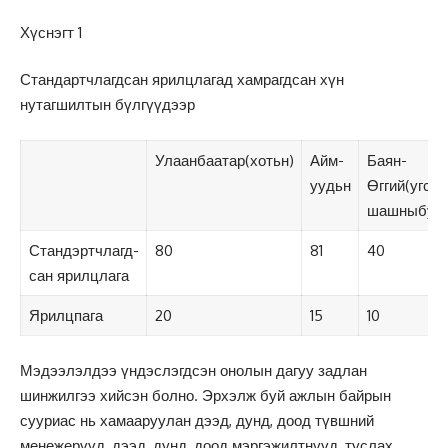
Хүснэгт 1
Стандартчлагдсан ярилцлагад хамрагдсан хүн
нутагшилтын бүлгүүдээр
Улаанбаатар(хотьн)
Айм-
Баян-
уудьн
Өггий(угсаа
шашныбупэ
Стандэртчлагд-
80
81
40
сан ярилцлага
Ярилцпага
20
15
10
Мэдээлэлдээ үндэслэгдсэн онолын дагуу задлан
шинжилгээ хийсэн болно. Эрхэлж буй ажлын байрын
сууриас нь хамааруулан дээд, дунд, доод түвшний
менежерүүд, дээд, дунд, доод мэргэжилтнүүд, туслах