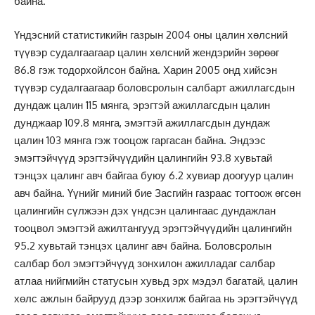
байна.
Үндэсний статистикийн газрын 2004 оны цалин хөлсний
түүвэр судалгаагаар цалин хөлсний жендэрийн зөрөөг
86.8 гэж тодорхойлсон байна. Харин 2005 онд хийсэн
түүвэр судалгаагаар боловсролын салбарт ажиллагсдын
дундаж цалин 115 мянга, эрэгтэй ажиллагсдын цалин
дунджаар 109.8 мянга, эмэгтэй ажиллагсдын дундаж
цалин 103 мянга гэж тооцож гаргасан байна. Эндээс
эмэгтэйчүүд эрэгтэйчүүдийн цалингийн 93.8 хувьтай
тэнцэх цалинг авч байгаа буюу 6.2 хувиар доогуур цалин
авч байна. Үүнийг миний бие Засгийн газраас тогтоож өгсөн
цалингийн сүлжээн дэх үндсэн цалингаас дундажлан
тооцвол эмэгтэй ажилтангууд эрэгтэйчүүдийн цалингийн
95.2 хувьтай тэнцэх цалинг авч байна. Боловсролын
салбар бол эмэгтэйчүүд зонхилон ажилладаг салбар
атлаа нийгмийн статусын хувьд эрх мэдэл багатай, цалин
хөлс ажлын байрууд дээр зонхилж байгаа нь эрэгтэйчүүд