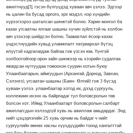
ажилтнууд
[1]
, гэсэн бүлгүүдэд хуваан авч үзлээ. Эдгээр
нь цалин ба бусад орлого, эрх мэдэл, нэр хүндийн
хүрээгээрээ шаталсан шинжтэй болно. Харин монгол ба
казах угсаатны ялгааг шашны хүчин зүйлстэй нь холбон
авч үзэхээр шийдсэн болно. Таамаглал ёсоор казах
үндэстнүүдийн хувьд уламжпалт патриархал бүтэц
илүүтэй хадгалагдаж байгаа гэж үзсэн юм. Үүнтэй
холбоотойгоор орон зайн шинжээр нь хээрийн судалгаа
явагдсан нутгуудаа томоохон суурин хотын буюу
Улаанбаатарын, аймгуудын (Архангай, Дорнод, Завхан,
Сэлэнгэ), угсаатан-шашны (Баян- Өлгий) гэж 3 бүсэд
хуваан үзлээ. улаанбаатар хотод их, дээд сургууль,
коллежиин ихэнх нь байрладаг тул боловсролын төв
болсон хот. Иймд Улаанбаатарт боловсролын салбарт
ажиллагсдын нэлээдгүй хувь нь ажиллаж амьдардаг. Энд
нийт цэцэрлэгийн 25 хувь орчим нь байдаг ч нийт
сургуулийн өмнөх насны хүүхдүүдийн тоонд хангалттай
тоо биш боловч цэцэрлэгт хамрагдалтын түвшин хамгийн