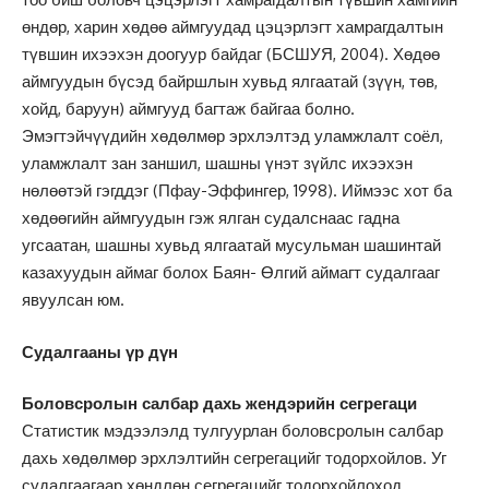
өндөр, харин хөдөө аймгуудад цэцэрлэгт хамрагдалтын
түвшин ихээхэн доогуур байдаг (БСШУЯ, 2004). Хөдөө
аймгуудын бүсэд байршлын хувьд ялгаатай (зүүн, төв,
хойд, баруун) аймгууд багтаж байгаа болно.
Эмэгтэйчүүдийн хөдөлмөр эрхлэлтэд уламжлалт соёл,
уламжлалт зан заншил, шашны үнэт зүйлс ихээхэн
нөлөөтэй гэгддэг (Пфау-Эффингер, 1998). Иймээс хот ба
хөдөөгийн аймгуудын гэж ялган судалснаас гадна
угсаатан, шашны хувьд ялгаатай мусульман шашинтай
казахуудын аймаг болох Баян- Өлгий аймагт судалгааг
явуулсан юм.
Судалгааны үр дүн
Боловсролын салбар дахь жендэрийн сегрегаци
Статистик мэдээлэлд тулгуурлан боловсролын салбар
дахь хөдөлмөр эрхлэлтийн сегрегацийг тодорхойлов. Уг
судалгаагаар хөндлөн сегрегацийг тодорхойлоход