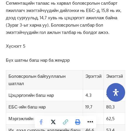
Сегментацийн талаас нь харвал боловсролын салбарт
пжиллагч эмэгтэйчүүдийн дийлэнхи нь ЕБС-д, 15,8 нь их,
дээд сургуульд, 14,7 хувь нь цэцэрлэгт ажиллаж байна
(Зураг 3-ыг харна уу). Боловсролын салбар бол
эмэгтэйчүүдийн гол ажлын талбар нь болдог ажээ.
Хүснэгт 5
Бүх шатны багш нар ба жендэр
Боловсролын байгууллагын
Эрэгтэй
Эмэгтэй
шатлал
Цэцэрлэгийн багш нар
4.3
95.7
ЕБС-ийн багш нар
19,7
80,3
Мэргэжлийн сургуулийнбагш нар
37,5
62,5
Их, дээд сургууль, коллежийн багш
46,6
53,4