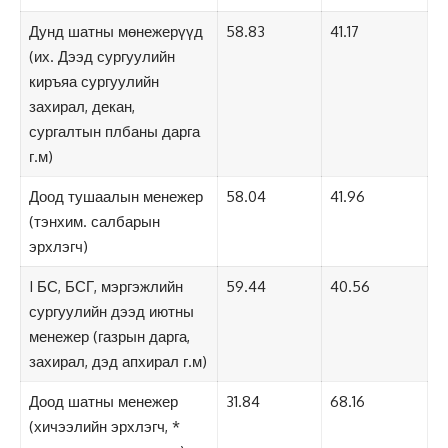
Дунд шатны мөнежерүүд
58.83
41.17
(их. Дээд сургуулийн
киръяа сургуулийн
захирал, декан,
сургалтын плбаны дарга
г.м)
Доод тушаалын менежер
58.04
41.96
(тэнхим. салбарын
эрхлэгч)
I БС, БСГ, мэргэжлийн
59.44
40.56
сургуулийн дээд иютны
менежер (газрын дарга,
захирал, дэд апхирал г.м)
Доод шатны менежер
31.84
68.16
(хичээлийн эрхлэгч, *