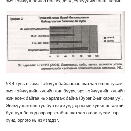
эмэгтэйчүүд байгаа бол их, дээд сургуулийн багш нарын
53,4 хувь нь эмэгтэйчүүд байгаагаас шатлал өгсөх тусам
эмэгтэйчүүдийн хувийн жин буурч, эрэгтэйчүүдийн хувийн
жин өсөж байгаа нь харагдаж байна (Зураг 2-ыг харна уу).
Энэхүү шатлал тус бүр нэр хүнд, орлогын хувьд ялгаатай
бүлгүүд бөгөөд өөрөөр хэлбэл шатлал өгсөх тусам нэр
хүнд, орлого нь нэмэгддэг.