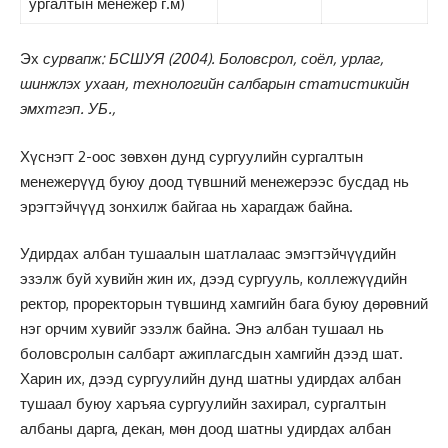
ургалтын менежер г.м)
Эх
сурвапж: БСШУЯ (2004). Боловсрол, соёл, урлаг,
шинжлэх ухаан, технологийн салбарын статистикийн
эмхтгэп. УБ.,
Хүснэгт 2-оос зөвхөн дунд сургуулийн сургалтын
менежерүүд буюу доод түвшний менежерээс бусдад нь
эрэгтэйчүүд зонхилж байгаа нь харагдаж байна.
Удирдах албан тушаалын шатлалаас эмэгтэйчүүдийн
эзэлж буй хувийн жин их, дээд сургууль, коллежүүдийн
ректор, проректорын түвшинд хамгийн бага буюу дөрөвний
нэг орчим хувийг эзэлж байна. Энэ албан тушаал нь
боловсролын салбарт ажиплагсдын хамгийн дээд шат.
Харин их, дээд сургуулийн дунд шатны удирдах албан
тушаал буюу харъяа сургуулийн захирал, сургалтын
албаны дарга, декан, мөн доод шатны удирдах албан