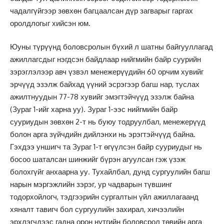
чадалгүйгээр зөвхөн багцаалсан дүр загварыг гаргах
оролдлогыг хийсэн юм.
Юуны түрүүнд боловсролын бүхий л шатны байгууллагад
ажиллагсдыг нэгдсэн байдлаар нийгмийн байр суурийн
зэрэглэлээр авч үзвэл менежерүүдийн 60 орчим хувийг
эрчүүд эзэлж байхад үүний эсрэгээр багш нар, туслах
ажилтнуудын 77-78 хувийг эмэгтэйчүүд эзэлж байна
(Зураг 1-ийг харна уу). Зураг 1-ээс нийгмийн байр
сууриудын зөвхөн 2-т нь буюу тодруулбал, менежерүүд
болон арга зүйчдийн дийлэнхи нь эрэгтэйчүүд байна.
Гэхдээ уншигч та Зураг 1-т өгүүлсэн байр сууриудыг нь
босоо шаталсан шинжийг бүрэн агуулсан гэж үзэж
болохгүйг анхаарна уу. Тухайлбал, дунд сургуулийн багш
нарын мэргэжлийн зэрэг, ур чадварын түвшинг
тодорхойлогч, тэдгээрийн сургалтын үйл ажиллагаанд
хяналт тавигч бол сургуулийн захирал, хичээлийн
эрхлэгчдээс гадна орон нутгийн боловсрол төвийн арга