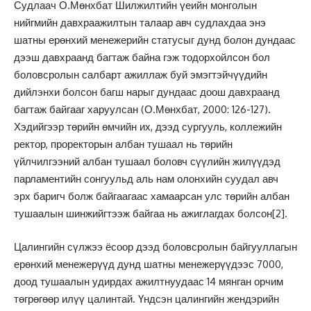
Судлаач О.Мөнхбат Шилжилтийн үеийн монголын
нийгмийн давхраажилтын талаар авч судлахдаа энэ
шатны ерөнхий менежерийн статусыг дунд болон дундаас
дээш давхраанд багтаж байна гэж тодорхойлсон бол
боловсролын салбарт ажиллаж буй эмэгтэйчүүдийн
дийлэнхи болсон багш нарыг дундаас доош давхраанд
багтаж байгааг харуулсан (О.Мөнхбат, 2000: 126-127).
Хэдийгээр төрийн өмчийн их, дээд сургууль, коллежийн
ректор, проректорын албан тушаал нь төрийн
үйлчилгээний албан тушаал боловч сүүлийн жилүүдэд
парламентийн сонгуульд аль нам олонхийн суудал авч
эрх баригч болж байгаагаас хамаарсан улс төрийн албан
тушаалын шинжийгтээж байгаа нь ажиглагдах болсон
[2]
.
Цалингийн сүлжээ ёсоор дээд боловсролын байгууллагын
ерөнхий менежерүүд дунд шатны менежерүүдээс 7000,
доод тушаалын удирдах ажилтнуудаас 14 мянган орчим
төгрөгөөр илүү цалинтай. Үндсэн цалингийн жендэрийн