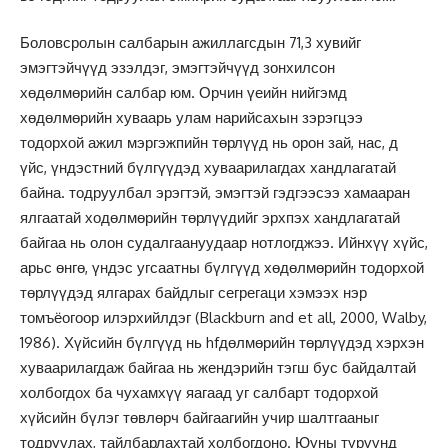
Боловсролын салбарын ажиллагсдын 71,3 хувийг
эмэгтэйчүүд эзэлдэг, эмэгтэйчүүд зонхилсон
хөдөлмөрийн салбар юм. Орчин үеийн нийгэмд
хөдөлмөрийн хуваарь улам нарийсахын зэрэгцээ
тодорхой ажил мэргэжпийн төрлүүд нь орон зай, нас, д
үйс, үндэстний бүлгүүдэд хуваарилагдах хандлагатай
байна. тодруулбал эрэгтэй, эмэгтэй гэдгээсээ хамааран
ялгаатай ходөлмөрийн төрлүүдийг эрхпэх хандлагатай
байгаа нь олон судалгаануудаар нотлогджээ. Ийнхүү хүйс,
арьс өнгө, үндэс угсаатны бүлгүүд хөдөлмөрийн тодорхой
төрлүүдэд ялгарах байдлыг сегрегаци хэмээх нэр
томъёогоор илэрхийлдэг (Blackburn and et all, 2000, Walby,
1986). Хүйсийн бүлгүүд нь hfдөлмөрийн төрлүүдэд хэрхэн
хуваарилагдаж байгаа нь жендэрийн тэгш бус байдалтай
холбогдох ба чухамхүү яагаад уг салбарт тодорхой
хүйсийн бүлэг төвлөрч байгаагийн учир шалтгааныг
тодруулах, тайлбарлахтай холбогдоно. Юуны түрүүнд