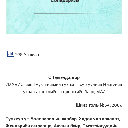
398 Уншсан
С.Түмэндэлгэр
/МУБИС-ийн Түүх, нийгмийн ухааны сургуулийн Нийгмийн
ухааны тэнхмийн социологийн багш, МА/
Шинэ толь №54, 2006
Түлхүүр үг: Боловсролын салбар, Хөдөлмөр эрхлэлт,
Жендэрийн сегрегаци, Ажлын байр, Эмэгтэйчүүдийн