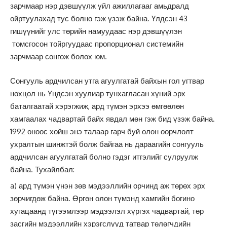
зарчмаар нэр дэвшүүлж үйл ажиллагааг амьдралд
ойртуулахад тус болно гэж үзэж байна. Үлдсэн 43
гишүүнийг улс төрийн намуудаас нэр дэвшүүлэн
томсгосон тойргуудаас пропорционал системийн
зарчмаар сонгож болох юм.
Сонгууль ардчилсан утга агуулгатай байхын гол угтвар
нөхцөл нь Yндсэн хуулиар тунхагласан хүний эрх
баталгаатай хэрэгжиж, ард түмэн эрхээ өмгөөлөн
хамгаалах чадвартай байх явдал мөн гэж бид үзэж байна.
1992 оноос хойш энэ талаар гарч буй олон өөрчлөлт
ухралтын шинжтэй болж байгаа нь дараагийн сонгууль
ардчилсан агуулгатай болно гэдэг итгэлийг сулруулж
байна. Тухайлбал:
a) ард түмэн үнэн зөв мэдээллийн орчинд аж төрөх эрх
зөрчигдөж байна. Өргөн олон түмэнд хамгийн богино
хугацаанд түгээмлээр мэдээлэл хүргэх чадвартай, төр
засгийн мэдээллийн хэрэгслүүд татвар төлөгчдийн