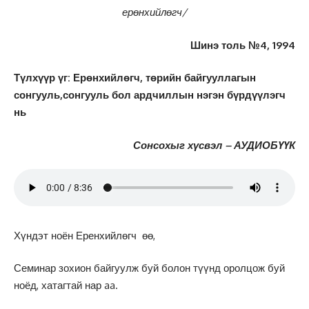
ерөнхийлөгч/
Шинэ толь №4, 1994
Түлхүүр үг: Ерөнхийлөгч, төрийн байгууллагын
сонгууль,сонгууль бол ардчиллын нэгэн бүрдүүлэгч
нь
Сонсохыг хүсвэл – АУДИОБҮҮК
Хүндэт ноён Еренхийлөгч өө,
Семинар зохион байгуулж буй болон түүнд оролцож буй
ноёд, хатагтай нар aa.