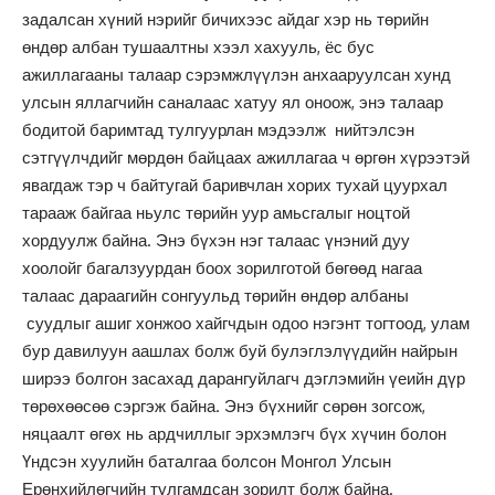
задалсан хүний нэрийг бичихээс айдаг хэр нь төрийн
өндөр албан тушаалтны хээл хахууль, ёс бус
ажиллагааны талаар сэрэмжлүүлэн анхааруулсан хунд
улсын яллагчийн саналаас хатуу ял оноож, энэ талаар
бодитой баримтад тулгуурлан мэдээлж нийтэлсэн
сэтгүүлчдийг мөрдөн байцаах ажиллагаа ч өргөн хүрээтэй
явагдаж тэр ч байтугай баривчлан хорих тухай цуурхал
тарааж байгаа ньулс төрийн уур амьсгалыг ноцтой
хордуулж байна. Энэ бүхэн нэг талаас үнэний дуу
хоолойг багалзуурдан боох зорилготой бөгөөд нагаа
талаас дараагийн сонгуульд төрийн өндөр албаны
суудлыг ашиг хонжоо хайгчдын одоо нэгэнт тогтоод, улам
бур давилуун аашлах болж буй булэглэлүүдийн найрын
ширээ болгон засахад дарангуйлагч дэглэмийн үеийн дүр
төрөхөөсөө сэргэж байна. Энэ бүхнийг сөрөн зогсож,
няцаалт өгөх нь ардчиллыг эрхэмлэгч бүх хүчин болон
Үндсэн хуулийн баталгаа болсон Монгол Улсын
Ерөнхийлөгчийн тулгамдсан зорилт болж байна.