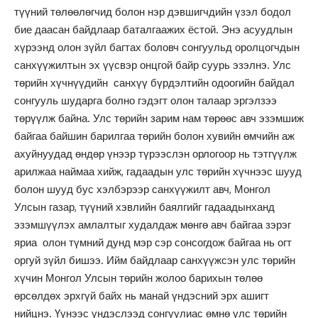
түүний төлөөлөгчид болон нэр дэвшигчдийн үзэл бодол
бие даасан байдлаар баталгаажих ёстой. Энэ асуудлын
хүрээнд олон зүйл багтах боловч сонгуульд оролцогчдын
санхүүжилтын эх үүсвэр онцгой байр суурь эзэлнэ. Улс
төрийн хүчнүүдийн санхүү бүрдэлтийн одоогийн байдал
сонгууль шударга болно гэдэгт олон талаар эргэлзээ
төрүүлж байна. Улс төрийн зарим нам төрөөс авч эзэмшиж
байгаа байшин барилгаа төрийн болон хувийн өмчийн аж
ахуйнуудад өндөр үнээр түрээслэн орлогоор нь тэтгүүлж
арилжаа наймаа хийж, гадаадын улс төрийн хүчнээс шууд
болон шууд бус хэлбэрээр санхүүжилт авч, Монгол
Улсын газар, түүний хэвлийн баялгийг гадаадынханд
эзэмшүүлэх амлалтыг худалдаж мөнгө авч байгаа зэрэг
яриа олон түмний дунд мэр сэр сонсогдож байгаа нь огт
оргуй зүйл бишээ. Ийм байдлаар санхүүжсэн улс төрийн
хүчин Монгол Улсын төрийн жолоо барихын төлөө
өрсөлдөх эрхгүй байх нь манай үндэсний эрх ашигт
нийцнэ. Үүнээс үндэслээд сонгуулиас өмнө улс төрийн