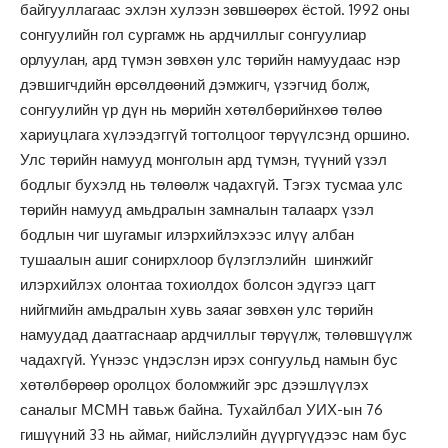
байгууллагаас эхлэн хулээн зөвшөөрөх ёстой. 1992 оны
сонгуулийн гол сургамж нь ардчиллыг сонгуулиар
орлуулан, ард түмэн зөвхөн улс төрийн намуудаас нэр
дэвшигчдийн өрсөлдөөний дэмжигч, үзэгчид болж,
сонгуулийн үр дүн нь мөрийн хөтөлбөрийнхөө төлөө
хариуцлага хүлээдэггүй тогтолцоог төрүүлсэнд оршино.
Улс төрийн намууд монголын ард түмэн, түүний үзэл
бодлыг бухэлд нь төлөөлж чадахгүй. Тэгэх тусмаа улс
төрийн намууд амьдралын замналын талаарх үзэл
бодлын чиг шугамыг илэрхийлэхээc илүү албан
тушаалын ашиг сонирхлоор бүлэглэлийн шинжийг
илэрхийлэх олонтаа тохиолдох болсон эдүгээ цагт
нийгмийн амьдралын хувь заяаг зөвхөн улс төрийн
намуудад даатгаснаар ардчиллыг төрүүлж, төлөвшүүлж
чадахгүй. Yүнээс үндэслэн ирэх сонгуульд намын бус
хөтөлбөрөөр оролцох боломжийг эрс дээшлүүлэх
саналыг МСМН тавьж байна. Тухайлбал УИХ-ын 76
гишүүний 33 нь аймаг, нийслэлийн дүүргүүдээс нам бус