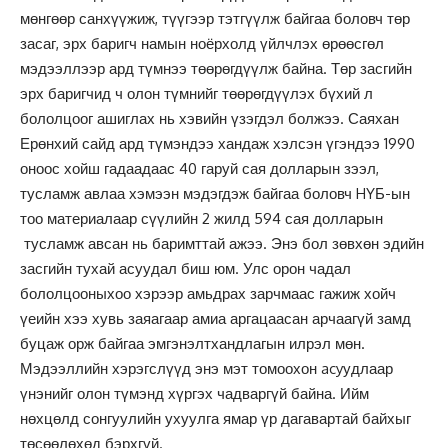
мөнгөөр санхүүжиж, түүгээр тэтгүүлж байгаа боловч төр
засаг, эрх баригч намын ноёрхолд үйлчлэх өрөөсгөл
мэдээллээр ард түмнээ төөрөгдүүлж байна. Төр засгийн
эрх баригчид ч олон түмнийг төөрөгдүүлэх бүхий л
бололцоог ашиглах нь хэвийн үзэгдэл болжээ. Саяхан
Ерөнхий сайд ард түмэндээ хандаж хэлсэн үгэндээ 1990
оноос хойш гадаадаас 40 гаруй сая долларын зээл,
тусламж авлаа хэмээн мэдэгдэж байгаа боловч HYБ-ын
тоо материалаар сүүлийн 2 жилд 594 сая долларын
тусламж авсан нь баримттай ажээ. Энэ бол зөвхөн эдийн
засгийн тухай асуудал биш юм. Улс орон чадал
бололцооныхоо хэрээр амьдрах зарчмаас гажиж хойч
үеийн хээ хувь заяагаар амиа аргацаасан арчаагүй замд
буцаж орж байгаа эмгэнэлтхандлагын илрэл мөн.
Мэдээллийн хэрэгслүүд энэ мэт томоохон acyудлаар
үнэнийг олон түмэнд хүргэх чадваргүй байна. Ийм
нөхцөлд сонгуулийн ухуулга ямар үр дагавартай байхыг
төсөөлөхөд бэрхгүй.