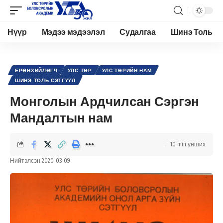
Нүүр
Мэдээ мэдээлэл
Судалгаа
Шинэ Толь
Academy.edu.mn
>
Нийтлэл
>
Улс төр
>
Ерөнхийлөгч
>
Монголын Ардчилсан Сэргэн Мандалтын нам
ЕРӨНХИЙЛӨГЧ
УЛС ТӨР
УЛС ТӨРИЙН НАМ
ШИНЭ ТОЛЬ СЭТГҮҮЛ
Монголын Ардчилсан Сэргэн
Мандалтын нам
10 min унших
Нийтэлсэн 2020-03-09