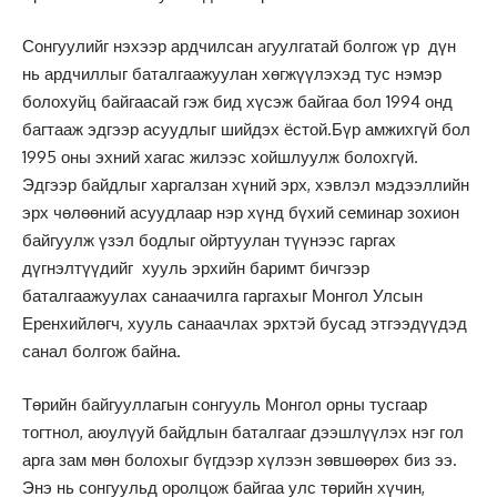
Сонгуулийг нэхээр ардчилсан aгyулгатай болгож үр дүн
нь ардчиллыг баталгаажуулан хөгжүүлэхэд тус нэмэр
болохуйц байгаасай гэж бид хүсэж байгаа бол 1994 онд
багтааж эдгээр асуудлыг шийдэх ёстой.Бүр амжихгүй бол
1995 оны эхний хагас жилээс хойшлуулж болохгүй.
Эдгээр байдлыг харгалзан хүний эрх, хэвлэл мэдээллийн
эрх чөлөөний асуудлаар нэр хүнд бүхий семинар зохион
байгуулж үзэл бодлыг ойртуулан түүнээс гаргах
дүгнэлтүүдийг хууль эрхийн баримт бичгээр
баталгаажуулах санаачилга гаргахыг Монгол Улсын
Еренхийлөгч, хууль санаачлах эрхтэй бусад этгээдүүдэд
санал болгож байна.
Төрийн байгууллагын сонгууль Монгол орны тусгаар
тогтнол, аюулүуй байдлын баталгааг дээшлүүлэх нэг гол
арга зам мөн болохыг бүгдээр хүлээн зөвшөөрөх биз ээ.
Энэ нь сонгуульд оролцож байгаа улс төрийн хүчин,