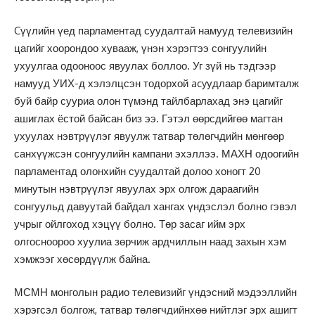
Cүүлийн үед парламентад суудалтай намууд телевизийн
цагийг хоорондоо хувааж, үнэн хэрэгтээ сонгуулийн
ухуулгаа одооноос явyулах боллоо. Уг зүй нь тэдгээр
намууд УИХ-д хэлэлцсэн тодорхой acyудлаар баримталж
буй байр сууриа олон түмэнд тайлбарлахад энэ цагийг
ашиглах ёстой байсан биз ээ. Гэтэл өөрсдийгөө магтан
ухуулах нэвтрүүлэг явуулж татвар төлөгчдийн мөнгөөр
санхүүжсэн сонгуулийн кампани эхэллээ. МАХН одоогийн
парламентад олонхийн суудалтай долоо хоногт 20
минутын нэвтрүүлэг явуулах эрх олгож дараагийн
сонгуульд давуутай байдал хангах үндэслэл болно гэвэл
учрыг ойлгоход хэцүү болно. Төр засаг ийм эрх
олгосноороо хуулиа зөрчиж ардчиллын наад захын хэм
хэмжээг хөсөрдүүлж байна.
МСМН монголын радио телевизийг үндэсний мэдээллийн
хэрэгсэл болгож, татвар төлөгчдийнхөө нийтлэг эрх ашигт