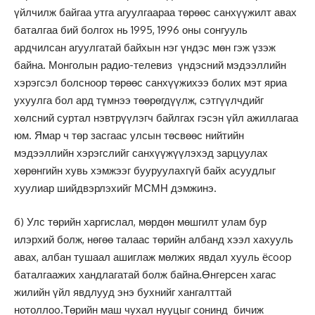
үйлчилж байгаа утга агуулгаараа төрөөс санхүүжилт авах
баталгаа бий болгох нь 1995, 1996 оны сонгууль
ардчилсан агуулгатай байхын нэг үндэс мөн гэж үзэж
байна. Монголын радио-телевиз үндэсний мэдээллийн
хэрэгсэл болсноор төрөөс санхүүжихээ болих мэт яриа
ухуулга бол ард түмнээ төөрөгдүүлж, сэтгүүлчдийг
хөлсний суртал нэвтрүүлэгч байлгах гэсэн үйл ажиллагаа
юм. Ямар ч төр засгаас улсын төсвөөс нийтийн
мэдээллийн хэрэгслийг санхүүжүүлэхэд зарцуулах
хөрөнгийн хувь хэмжээг бууруулахгүй байх асуудлыг
хуулиар шийдвэрлэхийг МСМН дэмжинэ.
б) Улс төрийн харгислал, мөрдөн мөшгилт улам бур
илэрхий болж, нөгөө талаас төрийн албанд хээл хахууль
авах, албан тушаал ашиглаж мөлжих явдал хууль ёcoop
баталгаажих хандлагатай болж байна.Өнгерсен хагас
жилийн үйл явдлууд энэ бухнийг хангалттай
нотоллоo.Төрийн маш чухал нууцыг сонинд бичиж