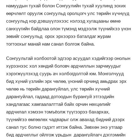
намуудын тухай болон Сонгуулийн тухай хуулинд зохих
өөрчлөлт оруулж сонгуульд оролцогч улс төрийн хүчнүүд
сонгуульд нэр дэвшүүлэхээс нэлээд хугацааны өмнө
санхүүгийн байдлаа олон түмэнд мэдээлж түүнийхээ үнэн
зөвийг сонгуульд орох эрхээрээ баталдаг журам
тогтоохыг манай нам санал болгож байна.
Сонгуультай холбоотой эдгээр асуудал хэдийгээр онолын
хүрээнээс хол хөндий боловч ардчиллын зарчмуудыг
хэрэгжүүлэхэд суурь ач холбогдолтой юм. Монголчууд
бид хүний үзлийн эрх чөлөө, үнэний орчинд амьдрах эрх
чөлөө нь төрийн дарангуйлал, улс төрийн хүчний
дарангуйлал, гадаад дотоодын бурангуй этгээдийн
хандлагаас хамгаалалттай байх орчин нөхцөлийг
ардчилал хэмээн томъёолж түүгээрээ бахархах,
түүнийгээ өмгөөлөх чадварыг олж авахад бидний дээрх
санал тус болно гэдэгт итгэж байна. Зөвхөн энэ утгаар
бид ардчиллыг ойлгож урьдын дарангуйлагч дэглэмийн