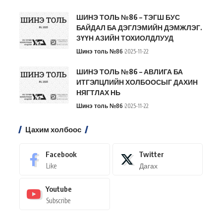
ШИНЭ ТОЛЬ №86 – ТЭГШ БУС
БАЙДАЛ БА ДЭГЛЭМИЙН ДЭМЖЛЭГ.
ЗҮҮН АЗИЙН ТОХИОЛДЛУУД
Шинэ толь №86
2025-11-22
ШИНЭ ТОЛЬ №86 – АВЛИГА БА
ИТГЭЛЦЛИЙН ХОЛБООСЫГ ДАХИН
НЯГТЛАХ НЬ
Шинэ толь №86
2025-11-22
Цахим холбоос
Facebook
Twitter
Like
Дагах
Youtube
Subscribe