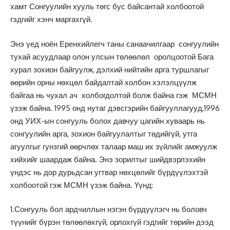
хамт Сонгуулийн хууль төгс бус байсантай холбоотой
гэдгийг хэнч маргахгүй.
Энэ үед ноён Еренхийлегч таны санаачилгаар сонгуулийн
тухай асуудлаар олон улсын төлөөлөл оролцоотой Бага
хурал зохион байгуулж, дэлхий нийтийн арга туршлагыг
өөрийн орны нөхцөл байдалтай холбон хэлэлцүүлж
байгаа нь чухал aч холбогдолтой болж байна гэж МСМН
үзэж байна. 1995 онд нутаг дэвсгэрийн байгууллагууд,1996
онд УИХ-ын сонгууль болох давчуу цагийн хуваарь нь
сонгуулийн арга, зохион байгуулалтыг төдийгүй, утга
агуулгыr гунзгий өөрчлөх талаар маш их зүйлийг амжуулж
хийхийг шаардаж байна. Энэ зорилтыг шийдвэрлэхийн
үндэс нь дор дурьдсан угтвар нөхцөлийг бүрдүүлэхтэй
холбоотой гэж МСМН үзэж байна. Үүнд:
1.Сонгууль бол ардчиллын нэгэн бүрдүүлэгч нь боловч
түүнийг бүрэн төлөөлөхгүй, орлохгүй гэдгийг төрийн дээд