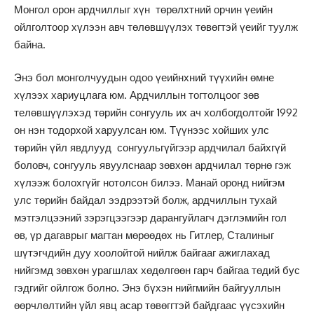
Монгол орон ардчиллыг хүн төрөлхтний орчин үеийн
ойлголтоор хүлээн авч төлөвшүүлэх төвөгтэй үеийг туулж
байна.
Энэ бол монголчуудын одоо үеийнхний түүхийн өмне
хүлээх хариуцлага юм. Ардчиллын тогтолцоог зөв
телөвшүүлэхэд төрийн сонгууль их ач холбогдолтойг 1992
он нэн тодорхой харуулсан юм. Түүнээс хойших улс
төрийн үйл явдлууд сонгуульгүйгээр ардчилал байхгүй
боловч, сонгууль явуулснаар зөвхөн ардчилал төрнө гэж
хүлээж болохгүйг нотолсон билээ. Манай оронд нийгэм
улс төрийн байдал ээдрээтэй болж, ардчиллын тухай
мэтгэлцээний зэрэгцээгээр дарангуйлагч дэглэмийн гол
өв, үр дагаврыг магтан мөрөөдөх нь Гитлер, Сталиныг
шүтэгчдийн дуу хоолойтой нийлж байгааг ажиглахад
нийгэмд зөвхөн урагшлах хөдөлгөөн гарч байгаа төдий бус
гэдгийг ойлгож болно. Энэ бүхэн нийгмийн байгууллын
өөрчлөлтийн үйл явц асар төвөггтэй байдгаас үүсэхийн