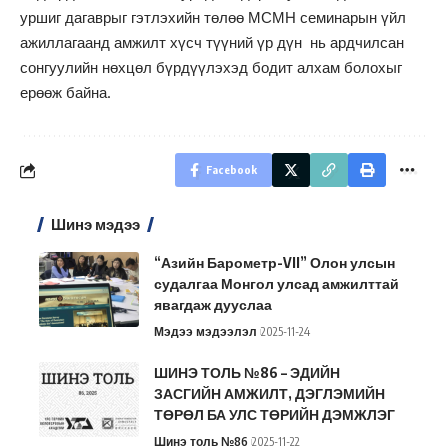
уршиг дагаврыг гэтлэхийн төлөө МСМН семинарын үйл
ажиллагаанд амжилт хүсч түүний үр дүн нь ардчилсан
сонгуулийн нөхцөл бүрдүүлэхэд бодит алхам болохыг
ерөөж байна.
Facebook
Шинэ мэдээ
“Азийн Барометр-VII” Олон улсын
судалгаа Монгол улсад амжилттай
явагдаж дууслаа
Мэдээ мэдээлэл
2025-11-24
ШИНЭ ТОЛЬ №86 – ЭДИЙН
ЗАСГИЙН АМЖИЛТ, ДЭГЛЭМИЙН
ТӨРӨЛ БА УЛС ТӨРИЙН ДЭМЖЛЭГ
Шинэ толь №86
2025-11-22