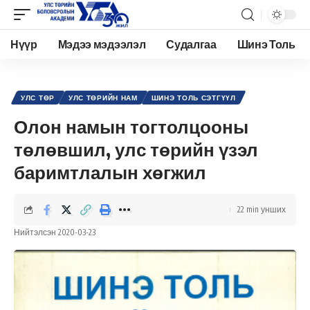
Нүүр
Мэдээ мэдээлэл
Судалгаа
Шинэ Толь
Academy.edu.mn
>
Нийтлэл
>
Улс төр
>
Улс төрийн нам
>
Олон намын тогтолцооны төлөвшил, улс төрийн үзэл баримтлалын хөгжил
УЛС ТӨР
УЛС ТӨРИЙН НАМ
ШИНЭ ТОЛЬ СЭТГҮҮЛ
Олон намын тогтолцооны
төлөвшил, улс төрийн үзэл
баримтлалын хөгжил
22 min унших
Нийтэлсэн 2020-03-23