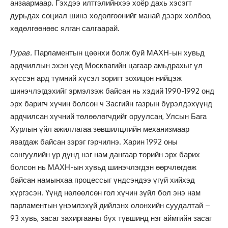
анзаармаар. Гэхдээ илтгэлийнхээ хоёр дахь хэсэгт
дурьдах социал шинэ хөдөлгөөнийг манай дээрх холбоо,
хөдөлгөөнөөс ялган салгаарай.
Гурав.
Парламентын цөөнхи болж буй МАХН-ын хувьд
ардчиллын эхэн үед Москвагийн цагаар амьдрахыг үл
хүссэн ард түмний хүсэл зоригт зохицон нийцэж
шинэчлэгдэхийг эрмэлзэж байсан нь хэдий 1990-1992 онд
эрх баригч хүчин болсон ч Засгийн газрын бүрэлдэхүүнд
ардчилсан хүчний төлөөлөгчдийг оруулсан, Улсын Бага
Хурлын үйл ажиллагаа зөвшилцлийн механизмаар
явагдаж байсан зэрэг гэрчилнэ. Харин 1992 оны
сонгуулийн үр дүнд нэг нам дангаар төрийн эрх барих
болсон нь МАХН-ын хувьд шинэчлэгдэн өөрчлөгдөж
байсан намынхаа процессыг үндсэндээ үгүй хийхэд
хүргэсэн. Үүнд нөлөөлсөн гол хүчин зүйл бол энэ нам
парламентын үнэмлэхүй дийлэнх олонхийн суудалтай –
93 хувь, засаг захиргааны бүх түвшинд нэг аймгийн засаг