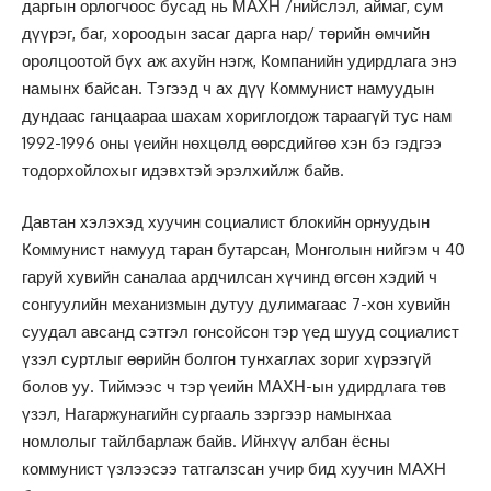
даргын орлогчоос бусад нь МАХН /нийслэл, аймаг, сум
дүүрэг, баг, хороодын засаг дарга нар/ төрийн өмчийн
оролцоотой бүх аж ахуйн нэгж, Компанийн удирдлага энэ
намынх байсан. Тэгээд ч ах дүү Коммунист намуудын
дундаас ганцаараа шахам хориглогдож тараагүй тус нам
1992-1996 оны үеийн нөхцөлд өөрсдийгөө хэн бэ гэдгээ
тодорхойлохыг идэвхтэй эрэлхийлж байв.
Давтан хэлэхэд хуучин социалист блокийн орнуудын
Коммунист намууд таран бутарсан, Монголын нийгэм ч 40
гаруй хувийн саналаа ардчилсан хүчинд өгсөн хэдий ч
сонгуулийн механизмын дутуу дулимагаас 7-хон хувийн
суудал авсанд сэтгэл гонсойсон тэр үед шууд социалист
үзэл суртлыг өөрийн болгон тунхаглах зориг хүрээгүй
болов уу. Тиймээс ч тэр үеийн МАХН-ын удирдлага төв
үзэл, Нагаржунагийн сургааль зэргээр намынхаа
номлолыг тайлбарлаж байв. Ийнхүү албан ёсны
коммунист үзлээсээ татгалзсан учир бид хуучин МАХН