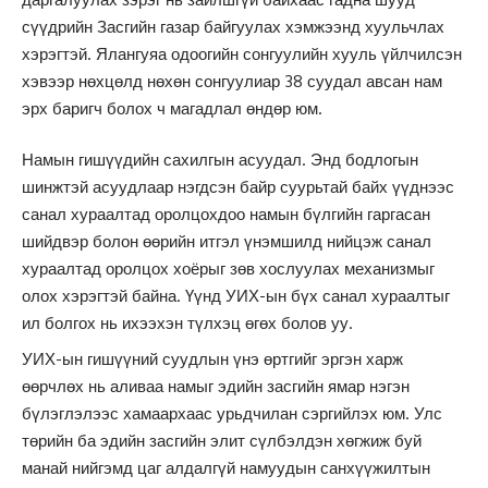
сүүдрийн Засгийн газар байгуулах хэмжээнд хуульчлах
хэрэгтэй. Ялангуяа одоогийн сонгуулийн хууль үйлчилсэн
хэвээр нөхцөлд нөхөн сонгуулиар 38 суудал авсан нам
эрх баригч болох ч магадлал өндөр юм.
Намын гишүүдийн сахилгын асуудал. Энд бодлогын
шинжтэй асуудлаар нэгдсэн байр суурьтай байх үүднээс
санал хураалтад оролцохдоо намын бүлгийн гаргасан
шийдвэр болон өөрийн итгэл үнэмшилд нийцэж санал
хураалтад оролцох хоёрыг зөв хослуулах механизмыг
олох хэрэгтэй байна. Үүнд УИХ-ын бүх санал хураалтыг
ил болгох нь ихээхэн түлхэц өгөх болов уу.
УИХ-ын гишүүний суудлын үнэ өртгийг эргэн харж
өөрчлөх нь аливаа намыг эдийн засгийн ямар нэгэн
бүлэглэлээс хамаархаас урьдчилан сэргийлэх юм. Улс
төрийн ба эдийн засгийн элит сүлбэлдэн хөгжиж буй
манай нийгэмд цаг алдалгүй намуудын санхүүжилтын