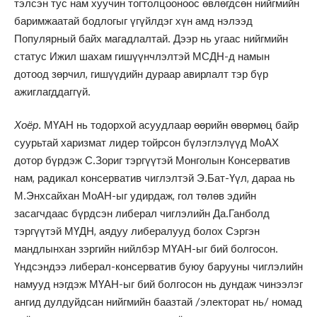
тэлсэн тус нам хуучин тогтолцооноос өвлөгдсөн нийгмийн
баримжаатай бодлогыг үгүйлдэг хүн амд нэлээд
Популярный байх магадлалтай. Дээр нь угаас нийгмийн
статус Ижил шахам гишүүнчлэлтэй МСДН-д намын
дотоод зөрчил, гишүүдийн дураар авирлалт тэр бүр
ажиглагддаггүй.
Хоёр.
МҮАН нь тодорхой асуудлаар өөрийн өвөрмөц байр
суурьтай харизмат лидер тойрсон бүлэглэлүүд МоАХ
дотор бүрдэж С.Зориг тэргүүтэй Монголын Консерватив
нам, радикал консерватив чиглэлтэй Э.Бат-Үүл, дараа нь
М.Энхсайхан МоАН-ыг удирдаж, гол төлөв эдийн
засагчдаас бүрдсэн либерал чиглэлийн Да.Ганболд
тэргүүтэй МҮДН, аядуу либералууд болох Сэргэн
мандлынхан зэргийн нийлбэр МҮАН-ыг бий болгосон.
Үндсэндээ либерал-консерватив буюу барууны чиглэлийн
намууд нэгдэж МҮАН-ыг бий болгосон нь дундаж чинээлэг
ангид дулдуйдсан нийгмийн баазтай /электорат нь/ номад