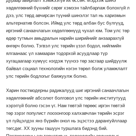
дураар авирлалт хэмжээгүй их өссөн. Мэдээж шинэ
хөдөлгөөний бүхнийг сөрөг хэмээн тайлбарлаж болохгүй л
дээ, улс төрд авчирсан түүний шинэлэг тал нь харизмын
альтернатив болсон. Иймд улс төрд албан бус бүлгүүд,
иргэний санаачлагын хөдөлгөөнүүд чухал юм. Том улс төр
өдөр тутмын амьдралын нарийн ширийнийг анзаарахгүй
өнгөрч болно. Тэгвэл улс төрийн үзэл бодол, нийгмийн
ялгаанаас үл хамааран тодорхой асуудлаар түр
хугацаагаар хүмүүс нэгдэж түүнээ төр засгаар шийдүүлж
байвал социал технологийн нэгэн төрөл болж уламжлалт
улс төрийн бодлогыг баяжуулж болно.
Харин постмодерны радикалууд шиг иргэний санаачлагын
хөдөлгөөнийг абсолют болговол улс төрийн институтууд
хэрэггүй болно гэсэн үг. Нам төвтэй төрөөс иргэн төвтэй
төр зэрэг популист лоозонгоор халхавчлан төрийн эсрэг
үл гүйцэлдэх янз бүрийн онол нь эцэстээ дарангуйллаар
төгсдөг. ХХ зууны гашуун туршлага бидэнд бий.
Постмодерны альтернатив нь төлөөллийн ардчиллыг