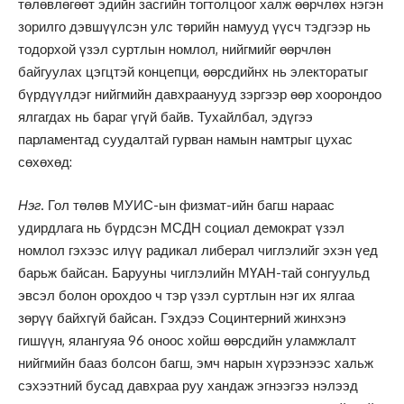
төлөвлөгөөт эдийн засгийн тогтолцоог халж өөрчлөх нэгэн
зорилго дэвшүүлсэн улс төрийн намууд үүсч тэдгээр нь
тодорхой үзэл суртлын номлол, нийгмийг өөрчлөн
байгуулах цэгцтэй концепци, өөрсдийнх нь электоратыг
бүрдүүлдэг нийгмийн давхраанууд зэргээр өөр хоорондоо
ялгагдах нь бараг үгүй байв. Тухайлбал, эдүгээ
парламентад суудалтай гурван намын намтрыг цухас
сөхөхөд:
Нэг
. Гол төлөв МУИС-ын физмат-ийн багш нараас
удирдлага нь бүрдсэн МСДН социал демократ үзэл
номлол гэхээс илүү радикал либерал чиглэлийг эхэн үед
барьж байсан. Барууны чиглэлийн МҮАН-тай сонгуульд
эвсэл болон орохдоо ч тэр үзэл суртлын нэг их ялгаа
зөрүү байхгүй байсан. Гэхдээ Социнтерний жинхэнэ
гишүүн, ялангуяа 96 оноос хойш өөрсдийн уламжлалт
нийгмийн бааз болсон багш, эмч нарын хүрээнээс хальж
сэхээтний бусад давхраа руу хандаж эгнээгээ нэлээд