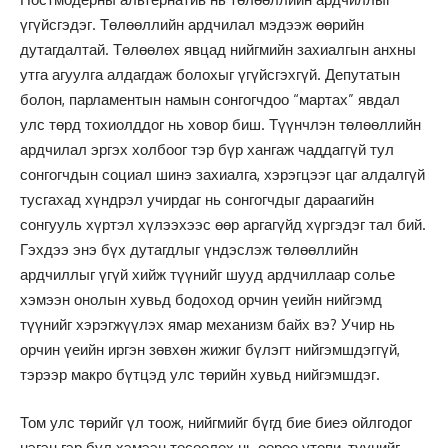
үгүйсгэдэг. Төлөөллийн ардчилал мэдээж өөрийн
дутагдалтай. Төлөөлөх явцад нийгмийн захиалгын анхны
утга агуулга алдагдаж болохыг үгүйсгэхгүй. Депутатын
болон, парламентын намын сонгогчдоо “мартах” явдал
улс төрд тохиолддог нь ховор биш. Түүнчлэн төлөөллийн
ардчилал эргэх холбоог тэр бүр хангаж чаддаггүй тул
сонгогчдын социал шинэ захиалга, хэрэгцээг цаг алдалгүй
тусгахад хүндрэл учирдаг нь сонгогчдыг дараагийн
сонгууль хүртэл хүлээхээс өөр аргагүйд хүргэдэг тал бий.
Гэхдээ энэ бүх дутагдлыг үндэслэж төлөөллийн
ардчиллыг үгүй хийж түүнийг шууд ардчиллаар солье
хэмээн онолын хувьд бодоход орчин үеийн нийгэмд
түүнийг хэрэгжүүлэх ямар механизм байх вэ? Учир нь
орчин үеийн иргэн зөвхөн жижиг бүлэгт нийгэмшдэггүй,
тэрээр макро бүтцэд улс төрийн хувьд нийгэмшдэг.
Том улс төрийг үл тоож, нийгмийг бүгд бие биеэ ойлгодог
нэгэн гэр бүл хэмээн төсөөлөх нь өөрөө утопи, түүнийг