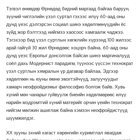
Тэгвэл өнөөдөр Өрнөдөд бидний маргаад байгаа баруун,
зүүний чиглэлийн үзэл суртал гэхээс илүү 60-аад оны
дунд үеэс дэлгэрсэн социал шинэ хөдөлгөөнүүдийн ёс
зүйд жор бэлтгээд нийгмээ хаосоос хамгаалж чаджээ.
Тэгэхээр бид үзэл суртлын хөгжлийн хүрээнд 100 жилээс
арай гайгүй 30 жил Өрнөдөөс хоцорч байна. 60-аад оны
дунд үеэс Европыг донсолгож байсан шинэ маргиналууд
соёл дахь Модернист парадигм, түүнээс үүссэн технократ
үзэл суртлын хямралын үр дагавар байлаа. Эдгээр
хөдөлгөөн нь юуны өмнө эмэгтэйчүүд, залуучуудыг
хамарч неофройдизмыг философио болгож байв. Хувь
хүний мөн чанарыг гуйвуулж биеийн хөдөлмөрөөс илүү
нарийн мэдрэмтгий хүний материйг орчин үеийн технократ
нийгэм мөлжин ашиглаж байна хэмээн неофройдистүүд
шүүмжилдэг.
ХХ зууны эхний хагаст хөрөнгийн хуримтлал явагдаж