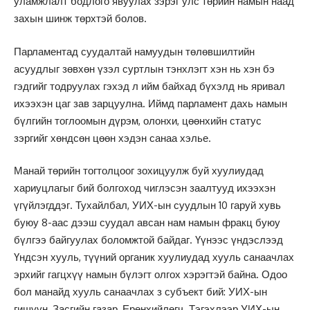
уламжлалт бодлого явуулах зэрэг улс төрийн намын наад
захын шинж төрхтэй болов.
Парламентад суудалтай намуудын төлөвшилтийн
асуудлыг зөвхөн үзэл суртлын тэнхлэгт хэн нь хэн бэ
гэдгийг тодруулах гэхэд л ийм байхад бүхэлд нь яривал
ихээхэн цаг зав зарцуулна. Иймд парламент дахь намын
бүлгийн тоглоомын дүрэм, олонхи, цөөнхийн статус
зэргийг хөндсөн цөөн хэдэн санаа хэлье.
Манай төрийн тогтолцоог зохицуулж буй хуулиудад
хариуцлагыг бий болгоход чиглэсэн заалтууд ихээхэн
үгүйлэгддэг. Тухайлбал, УИХ-ын суудлын 10 гаруй хувь
буюу 8-аас дээш суудал авсан нам намын фракц буюу
бүлгээ байгуулах боломжтой байдаг. Үүнээс үндэслээд
Үндсэн хууль, түүний органик хуулиудад хууль санаачлах
эрхийг гагцхүү намын бүлэгт олгох хэрэгтэй байна. Одоо
бол манайд хууль санаачлах з субъект бий: УИХ-ын
гишүүн, Засгийн газар, Ерөнхийлөгч. Тэгэхлээр УИХ-ын