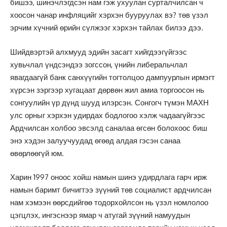
бишээ, шинэчлэгдсэн нам гэж ухуулан сурталчилсан ч
хоосон чанар инфляцийг хэрхэн бууруулах вэ? төв үзэл
эрчим хүчний өрийн сүлжээг хэрхэн тайлах билээ дээ.
Шийдвэртэй алхмууд эдийн засагт хийгдээгүйгээс
хувьчлал үндсэндээ зогссон, үнийн либеральчлал
явагдаагүй банк санхүүгийн тогтолцоо дампуурлын ирмэгт
хүрсэн зэргээр хугацаат дөрвөн жил амиа торгоосон нь
сонгуулийн үр дүнд шууд илэрсэн. Сонгогч түмэн МАХН
улс орныг хэрхэн удирдах бодлогоо хэлж чадаагүйгээс
Ардчилсан холбоо эвсэлд саналаа өгсөн болохоос биш
энэ хэдэн залуучуудад өгөөд алдая гэсэн санаа
өвөрлөөгүй юм.
Харин 1997 оноос хойш намын шинэ удирдлага гарч ирж
намын баримт бичигтээ зүүний төв социалист ардчилсан
нам хэмээн өөрсдийгөө тодорхойлсон нь үзэл номлолоо
цэгцлэх, ингэснээр ямар ч атугай зүүний намуудын