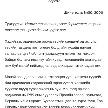
дарга/
Шинэ толь №30, 2000
Түлхүүр үг: Намын тогтолцоо, үзэл баримтлал, төрийн
тогтолцоо, иргэн ба нам, үүрэг роль
Хэдийгээр ардчилсан оронд төрийн салшгүй эд эс, улс
төрийн тавцанд гол тоглогч болдгийн тухайд намын
талаар цэгцтэй ойлголт ухагдахуун нэгэнт тогтчихсон
байдаг бол энэ институтийн хувьд төлөвшлийн шатандаа
явж буй манай нийгэмд нэлээд анхаарал татах сэдэв юм.
Манай оронд олон намын тогтолцоо үүсч хөгжсөн түүхийг
бид ардчилсан хөдөлгөөний гарал үүсэл, хөгжлийн
түүхээс шууд сурвалжлах нь зүй. Монголд өрнөсөн
ардчилал нь 1989 оны сүүлээрх Прагийн зөөлөн хувьсгал,
Берлины хана нуралт, Бухарестын цааз ял зэрэг Зүүн, Төв
Европыг донсолгосон улс төрийн газар хөдлөлтүүдийн