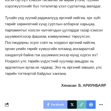
хэрэгжүүлэхийг бүх тоталитар үзэл сурталчид амладаг.
Тухайн үед зүүний радикалууд иргэний нийгэм, эрх зүйт
төрийг хөрөнгөтний хүнд суртлын албархаг харьцаа,
парламентыг хоосон чалчигчдын цуглардаг газар хэмээн
шүүмжилснээр фашизм, коммунизмыг төрүүлсэн.
Постмодерны эсрэг соёл нь нэгдмэл иргэний нийгэм,
орчин үеийн төрийг хүмүүсийн ялгаанд анхааралтай
хандахгүй байна гэж шүүмжилсэнээр юунд хүргэх вэ?
Нэгдмэл улс төрийн үндэстний хуулиар амьдрах нь
ардчиллын аугаа их чадвар. Энэ нь иргэний зөвшил, улс
төрийн тогтвортой байдлыг хангана.
Хянасан: Б. АРИУНБАЯР
Facebook