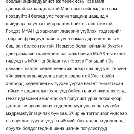
соёлын индивидуалист аж төрөх ёсны хэв маяг
давамгайлах хандлагатай Монголын нийгэмд энэ нам
ирээдүйтэй бөгөөд улс төрийн тавцанд цаашид ч
шийдвэрлэх үүрэгтэй оролцож байх нь ойлгомжтой.
Гэхдээ МҮАН-д харизмат лидерийг үгүйлэх, тэдгээрийг
тойрсон фракциуд байнга үүсч намаа доргиодог нь гэм
биш зан болсон гэлтэй. Нэрмээс болж нийгмийн бүхий л
давхраажлын төлөөллийг багтааж байгаа МоАХ-ны ихэнх
гишүүд нь МҮАН-д байдаг тул тэрээр Польшийн Эв
санааны нэгдэл хөдөлгөөний жишгээр цаашид улс төрийн
үйл ажиллагаа явуулна гэвэл зовлонтой Улс төрийн
холбоод, хөдөлгөөн нь түүхэн үүргээ нэгэнт гүйцэтгэсэн
тиймээс ардчиллын эхэн үед байсан шигээ ажиллах гээд
гэнэт идэвхжин амилж эсхүл популист уриа лоозонгоор
даллан эх оронч шинэ хөдөлгөөнүүд үүсэх нь түүхийн
мэдрэмжгүйг гэрчлэх буй заа. Учир нь тогтолцоог үндсээр
нь өөрчлөх түүхэн үед л нийгмийг бүхэлд нь хөдөлгөөнд
оруулж болдог гэдгийг шинэ цагийн популистууд