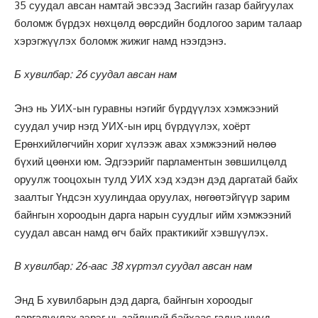
35 суудал авсан намтай эвсээд Засгийн газар байгуулах
боломж бүрдэх нөхцөлд өөрсдийн бодлогоо зарим талаар
хэрэгжүүлэх боломж жижиг намд нээгдэнэ.
Б хувилбар: 26 суудал авсан нам
Энэ нь УИХ-ын гуравны нэгийг бүрдүүлэх хэмжээний
суудал учир нэгд УИХ-ын ирц бүрдүүлэх, хоёрт
Ерөнхийлөгчийн хориг хүлээж авах хэмжээний нөлөө
бүхий цөөнхи юм. Эдгээрийг парламентын зөвшилцөлд
оруулж тооцохын тулд УИХ хэд хэдэн дэд даргатай байх
заалтыг Үндсэн хуулиндаа оруулах, нөгөөтэйгүүр зарим
байнгын хороодын дарга нарын суудлыг ийм хэмжээний
суудал авсан намд өгч байх практикийг хэвшүүлэх.
В хувилбар: 26-аас 38 хүртэл суудал авсан нам
Энд Б хувилбарын дэд дарга, байнгын хороодыг
даргалуулах зэрэг нь зайлшгүй байхаас гадна шууд