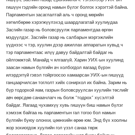
гишүүн гэдгийн оронд намын бүлэг болгох хэрэгтэй байна.
Парламентын засаглалтай аль ч оронд мөрийн
хөтөлбөрөө хэрэгжүүлэхэд шаардлагатай хуулиудаа
Засгийн газар нь боловсруулж парламентдаа өргөн
мэдүүлдэг. Засгийн газар нь салбарын мэргэжлийн
үүднээс ч тэр, хуулин дээр ажиллах аппаратын хувьд ч
тэр парламентаас илүү давуу байдалтай байдаг нь
ойлгомжтой. Манайд ч ялгаагүй. Харин УИХ-ын хуулинд
заасан намын бүлгийн ач холбогдол яагаад бүрэн
илэрдэггүй гэвэл тойргоосоо хамаарсан УИХ-ын гишүүд
ганцаарчилсан тоглолт хийх сонирхол их байна. Зарим нь
бүр тодорхой яам, газрын боловсруулсан хуулийн төслийг
авч өөрсдөө санаачлагч нь болж “тодрох” хүсэлтэй
байдаг. Яагаад чухамхүү хувь гишүүн биш намын бүлэг
хэмээж байгаа нь парламентын гал тогоо бол намын
бүлгийн буюу олонхи, цөөнхийн өрөө юм. Энд бүх хоолны
жор зохиогдож хуулийн гол үзэл санаа төрж