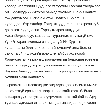
боловсрогдоно. Дараа дараагийн шат буюу байнгын
хороод мэргэжлийн үүднээс уг хуулийн төсөлд хандахаас
биш хуушуур хийчихсэн байхад түүнийг нь бууз болгох
гэж давхихгүй нь ойлгомжтой. Нэгдсэн чуулганы
хуралдаан бүр хялбар. Тэнд гишууд нэгэнт тохирсон зүйл
дээр товчлуур дарна. Тэрч утгаараа гишүүдийг
маханбодиор суулгаж санал хураалгах нь утгагүй юм.
Үүнийг харин ажилдаа огт ирдэггүй, Их Хурлын
хуралдааны бүртгэлд ордоггүй, сураггүй алга болдог
сахилгагүй гишүүдийн араншинтай бүү холиорой.
Харамсалтай нь манайд парламентын бодлогын өрөөний
байршилт урвуу эсрэг тул хамгийн ач холбогдолтой нь
Чуулган болж дараа нь байнгын хороо дараа нь намуудын
бүлгийн ажил болчихсон.
Парламентын цөөнхид (би энд одоо цөөнх байгаа МАХН-
ыг хэлээгүй ерөнхий утгаар нь цөөнхийг хэлж байгааг
анхаарна уу) хариуцлага үүрүүлэх хэрэгтэй байна. Ард
түмнээс адилхан итгэлийн мандат аваад сонгогдчихсон