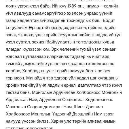
логик үргэлжлэл байв. Ийнхүү 1989 оны намар – өвлийн
үйл явдлууд санамсаргүйгээр эхэлсэн учраас үүнийг
газар хөдлөлтэй зүйрлэдэг нь тохиолдлых биш. Бодит
социализм Өрнөдтэй өрсөлдөхдөө соёл, нийгэм, эдийн
засаг, экологи, улс төрийн асуудлыг шийдэж чадаагүй тул
үзэл суртал, зохион байгуулалтын тогтолцооны хувьд
ялагдал хүлээсэн юм. Эрх чөлөөний тухай үзэл санааг
жагсаал цуглаанаар илэрхийлж тэдгээр нь нийт ард
түмний дэмжлэгийг хүлээн авч яваандаа хөдөлгөөн нь
холбоо, Холбоод нь улс төрийн намууд болтлоо өсч
торнисон. Манайд ч тэр эдгээр үйл явдал цаг хугацааны
хроник төдийгүй үйл явдлын өрнөл, давталтаар чтэр ижил
төстэй байв. Монголын Ардчилсан Холбооноос Монголын
Ардчилсан Нам, Ардчилсан Социалист Хөдөлгөөнөөс
Монголын Социал демократ Нам, Шинэ Дэвшилт
Холбооноос Монголын Үндэсний Дэвшлийн Нам зэрэг
намууд үүссэн билээ. Харин улс төрийн аливаа намын
статусыг Тодорхойлдог: