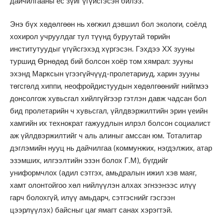
дайчилгааны ёс зүйг үгүйсгэсэн билээ.
Энэ бүх хөдөлгөөн нь хөгжил дэвшил бол экологи, соёлд
хохирол учруулдаг тул түүнд буруутай төрийн
институтуудыг үгүйсгэхэд хүргэсэн. Гэхдээ ХХ зууны
туршид Өрнөдөд бий болсон хоёр том хямрал: зууны
эхэнд Марксын үгээгүйчүүд-пролетариуд, харин зууны
төгсгөлд хиппи, неофройдистуудын хөдөлгөөнийг нийгмээ
донсолгож хувьсгал хийлгүйгээр гэтлэн давж чадсан бол
бид пролетарийн ч хувьсгал, үйлдвэржилтийн эрин үеийн
хамгийн их технократ гажуудлын илрэл болсон социалист
аж үйлдвэржилтийг ч аль алиныг амссан юм. Тоталитар
дэглэмийн нууц нь дайчилгаа (коммунжих, нэгдэлжих, атар
эзэмших, илгээлтийн эзэн болох Г.М), бүгдийг
униформчлох (адил сэтгэх, амьдралын ижил хэв маяг,
хамт олонтойгоо хөл нийлүүлэн алхах эгнээнээс илүү
гарч болохгүй, илүү амьдарч, сэтгэснийг гэсгээн
цээрлүүлэх) байсныг цаг ямагт санах хэрэгтэй.