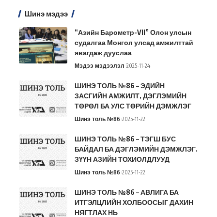
Шинэ мэдээ
“Азийн Барометр-VII” Олон улсын
судалгаа Монгол улсад амжилттай
явагдаж дууслаа
Мэдээ мэдээлэл
2025-11-24
ШИНЭ ТОЛЬ №86 – ЭДИЙН
ЗАСГИЙН АМЖИЛТ, ДЭГЛЭМИЙН
ТӨРӨЛ БА УЛС ТӨРИЙН ДЭМЖЛЭГ
Шинэ толь №86
2025-11-22
ШИНЭ ТОЛЬ №86 – ТЭГШ БУС
БАЙДАЛ БА ДЭГЛЭМИЙН ДЭМЖЛЭГ.
ЗҮҮН АЗИЙН ТОХИОЛДЛУУД
Шинэ толь №86
2025-11-22
ШИНЭ ТОЛЬ №86 – АВЛИГА БА
ИТГЭЛЦЛИЙН ХОЛБООСЫГ ДАХИН
НЯГТЛАХ НЬ