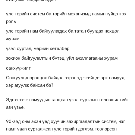
улс төрийн систем ба төрийн механизмд намын гүйцэтгэх
роль
улс төрийн нам байгуулагдах ба татан буугдах нөхцөл,
журам
үзэл суртал, мөрийн хөтөлбөр
зохион байгуулалтын бүтэц, үйл ажиллагааны журам
санхүүжилт
Сонгуульд оролцох байдал зэрэг эд эсийг дээрх намууд
хэр агуулж байсан бэ?
Эдгээрээс намуудын ганцхан үзэл суртлын төлөвшилтийг
авч үзье.
90-ээд оны эхэн үед хуучин захиргаадалтын систем, нэг
намт vaan сурталжсан улс төрийн дэглэм, төвлөрсөн