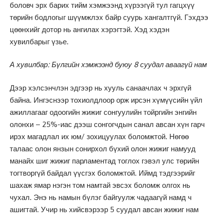
боловч эрх барих тийм хэмжээнд хүрээгүй тул гагцхүү
төрийн бодлогыг шүүмжлэх байр суурь хангалтгүй. Гэхдээ
цөөнхийг дотор нь ангилах хэрэгтэй. Хэд хэдэн
хувилбарыг үзье.
А хувилбар: Бүлгийн хэмжээнд буюу 8 суудал аваагүй нам
Дээр хэлсэнчлэн эдгээр нь хууль санаачлах ч эрхгүй
байна. Ингэснээр тохиолдлоор орж ирсэн хүмүүсийн үйл
ажиллагааг одоогийн жижиг сонгуулийн тойргийн энгийн
олонхи – 25%-иас дээш сонгогчдын санал авсан хүн гарч
ирэх магадлал их юм/ зохицуулах боломжтой. Нөгөө
талаас олон янзын сонирхол бүхий олон жижиг намууд
манайх шиг жижиг парламентад тоглох гэвэл улс төрийн
тогтворгүй байдал үүсгэх боломжтой. Иймд тэдгээрийг
шахаж ямар нэгэн том намтай эвсэх боломж олгох нь
чухал. Энэ нь намын бүлэг байгуулж чадаагүй намд ч
ашигтай. Учир нь хийсвэрээр 5 суудал авсан жижиг нам