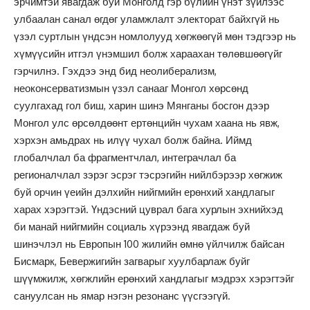
эрчимтэй явагдаж буй Монголд гэр бүлийн үнэт зүйлээс
улбаалан санал өгдөг уламжлалт электорат байхгүй нь
үзэл суртлын үндсэн номлолууд хөгжөөгүй мөн тэдгээр нь
хүмүүсийн итгэл үнэмшил болж хараахан төлөвшөөгүйг
гэрчилнэ. Гэхдээ энд бид неолиберализм,
неоконсерватизмын үзэл санааг Монгол хөрсөнд
суулгахад гол биш, харин шинэ Мянганы босгон дээр
Монгол улс өрсөлдөөнт ертөнцийн чухам хаана нь явж,
хэрхэн амьдрах нь илүү чухал болж байна. Иймд
глобалчлал ба фрагментчлал, интеграчлал ба
регионалчлал зэрэг эсрэг тэсрэгийн нийлбэрээр хөгжиж
буй орчин үеийн дэлхийн нийгмийн ерөнхий хандлагыг
харах хэрэгтэй. Үндэсний цуврал бага хурлын эхнийхэд
би манай нийгмийн социаль хүрээнд явагдаж буй
шинэчлэл нь Европын 100 жилийн өмнө үйлчилж байсан
Бисмарк, Бевержигийн загварыг хуулбарлаж буйг
шүүмжилж, хөгжлийн ерөнхий хандлагыг мэдрэх хэрэгтэйг
сануулсан нь ямар нэгэн резонанс үүсгээгүй.