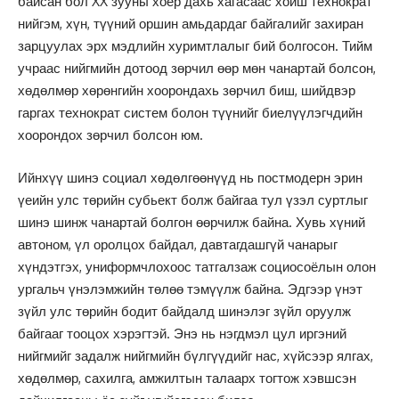
байсан бол XX зууны хоёр дахь хагасаас хойш технократ
нийгэм, хүн, түүний оршин амьдардаг байгалийг захиран
зарцуулах эрх мэдлийн хуримтлалыг бий болгосон. Тийм
учраас нийгмийн дотоод зөрчил өөр мөн чанартай болсон,
хөдөлмөр хөрөнгийн хоорондаxь зөрчил биш, шийдвэр
гаргах технократ систем болон түүнийг биелүүлэгчдийн
хоорондох зөрчил болсон юм.
Ийнхүү шинэ социал хөдөлгөөнүүд нь постмодерн эрин
үеийн улс төрийн субьект болж байгаа тул үзэл суртлыг
шинэ шинж чанартай болгон өөрчилж байна. Хувь хүний
автоном, үл оролцох байдал, давтагдашгүй чанарыг
хүндэтгэх, униформчлохоос татгалзаж социосоёлын олон
ургальч үнэлэмжийн төлөө тэмүүлж байна. Эдгээр үнэт
зүйл улс төрийн бодит байдалд шинэлэг зүйл оруулж
байгааг тооцох хэрэгтэй. Энэ нь нэгдмэл цул иргэний
нийгмийг задалж нийгмийн бүлгүүдийг нас, хүйсээр ялгах,
хөдөлмөр, сахилга, амжилтын талаарх тогтож хэвшсэн