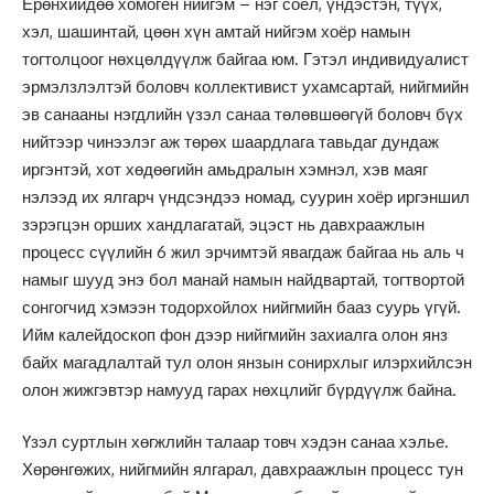
Ерөнхийдөө хомоген нийгэм – нэг соёл, үндэстэн, түүх,
хэл, шашинтай, цөөн хүн амтай нийгэм хоёр намын
тогтолцоог нөхцөлдүүлж байгаа юм. Гэтэл индивидуалист
эрмэлзлэлтэй боловч коллективист ухамсартай, нийгмийн
эв санааны нэгдлийн үзэл санаа төлөвшөөгүй боловч бүх
нийтээр чинээлэг аж төрөх шаардлага тавьдаг дундаж
иргэнтэй, хот хөдөөгийн амьдралын хэмнэл, хэв маяг
нэлээд их ялгарч үндсэндээ номад, суурин хоёр иргэншил
зэрэгцэн орших хандлагатай, эцэст нь давхраажлын
процесс сүүлийн 6 жил эрчимтэй явагдаж байгаа нь аль ч
намыг шууд энэ бол манай намын найдвартай, тогтвортой
сонгогчид хэмээн тодорхойлох нийгмийн бааз суурь үгүй.
Ийм калейдоскоп фон дээр нийгмийн захиалга олон янз
байх магадлалтай тул олон янзын сонирхлыг илэрхийлсэн
олон жижгэвтэр намууд гарах нөхцлийг бүрдүүлж байна.
Үзэл суртлын хөгжлийн талаар товч хэдэн санаа хэлье.
Хөрөнгөжих, нийгмийн ялгарал, давхраажлын процесс тун