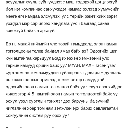
асуудлыг хууль зүйн үүднээс маш тодорхой цэгцлэхгүй
бол нэг компаниас санхүүждэг намаас эхлээд хүмүүсийг
мөнгө өгч намдаа элсүүлэх, улс төрийн рэкет хийх зэрэг
үзэгдэл мэр сэр илрэх хандлага үүсч байгаад санаа
зовохгүй байхын аргагүй.
Ер нь манай нийгмийн улс төрийн амьдралд олон намын
тогтолцооны төлөв байдал ямар байх вэ? Одоогийх шиг
хүн амтайгаа харьцуулахад ихээхэн хэмжээний улс
төрийн намууд оршин байх уу? МҮАН, МАХН гэсэн үзэл
сурталжсан том намуудын туйлшралыг дэвэргэж дундаас
нь хожоо олохыг эрмэлздэг жижгэвтэр намуудтай
одоогийн олон намын тогтолцоо байх уу эсхүл ерөнхийдөө
жижгэвтэр 4-5 намтай олон намын тогтолцоотой байх уу
эсхүл үзэл суртлын тэнхлэг дэх барууны ба зүүний
чиглэлийн хоёр том нам ээлжлэн эрх барих савлагаатай
сонгуулийн систем руу орох уу?