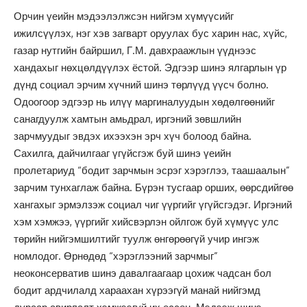
Орчин үеийн мэдээлэлжсэн нийгэм хүмүүсийг
ижилсүүлэх, нэг хэв загварт оруулах бус харин нас, хүйс,
газар нутгийн байршил, Г.М. давхраажлын үүднээс
хандахыг нөхцөлдүүлэх ёстой. Эдгээр шинэ ялгарлын үр
дүнд социал эрчим хүчний шинэ төрлүүд үүсч болно.
Одоогоор эдгээр нь илүү маргиналуудын хөдөлгөөнийг
санагдуулж хамтын амьдрал, иргэний зөвшлийн
зарчмуудыг эвдэх ихээхэн эрч хүч болоод байна.
Сахилга, дайчилгааг үгүйсгэж буй шинэ үеийн
пролетариуд “бодит зарчмын эсрэг хэрэглээ, таашаалын”
зарчим тунхаглаж байна. Бүрэн тусгаар орших, өөрсдийгөө
хангахыг эрмэлзэж социал чиг үүргийг үгүйсгэдэг. Иргэний
хэм хэмжээ, үүргийг хийсвэрлэн ойлгож буй хүмүүс улс
төрийн нийгэмшилтийг туулж өнгөрөөгүй учир ингэж
номлодог. Өрнөдөд “хэрэглээний зарчмыг”
неоконсерватив шинэ давалгаагаар цохиж чадсан бол
бодит ардчилалд хараахан хүрээгүй манай нийгэмд