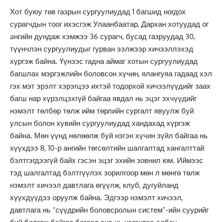
Хот буюу төв газрын сургуулиудад 1 багшид ногдох
сурагчдын тоог ихэсгэж Улаанбаатар, Дархан хотуудад оr
aнгийн дундаж хэмжээ 36 сурагч, бусад газруудад 30,
түүнчлэн сургуулиудыг гурван ээлжээр хичээллэхэд
хүргэж байна. Үүнээс гадна аймаг хотын сургуулиудад
багшлах мэргэжлийн боловсон хүчин, ялангуяа гадаад хэл
гэх мэт эрэлт хэрэгцээ ихтэй тодорхой хичээлүүдийг заах
багш нар хүрэлцэхгүй байгаа явдал нь эцэг эхчүүдийг
нэмэлт төлбөр төлж ийм төрлийн сургалт явуулж буй
улсын болон хувийн сургуулиудад хандахад хүргэж
байна. Мөн үүнд нөлөөлж буй нэгэн хүчин зүйл байгаа нь
хүүхдээ 8, 10-р ангийн төгсөлтийн шалгалтад хангалттай
бэлтгэгдээгүй байх гэсэн эцэг эхийн зовнил юм. Иймээс
тэд шалгалтад бэлтгүүлэх зорилгоор мөн л мөнгө төлж
нэмэлт хичээл давтлага өгүүлж, клуб, дугуйланд
хүүхдүүдээ оруулж байна. Эдгээр нэмэлт хичээл,
давтлага нь “сүүдрийн боловсролын систем”-ийн суурийг