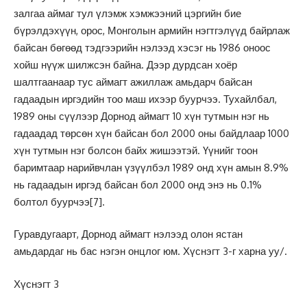
залгаа аймаг тул үлэмж хэмжээний цэргийн бие
бүрэлдэхүүн, орос, Монголын армийн нэгтгэлүүд байрлаж
байсан бөгөөд тэдгээрийн нэлээд хэсэг нь 1986 оноос
хойш нүүж шилжсэн байна. Дээр дурдсан хоёр
шалтгаанаар тус аймагт ажиллаж амьдарч байсан
гадаадын иргэдийн тоо маш ихээр буурчээ. Тухайлбал,
1989 оны сүүлээр Дорнод аймагт 10 хүн тутмын нэг нь
гадаадад төрсөн хүн байсан бол 2000 оны байдлаар 1000
хүн тутмын нэг болсон байх жишээтэй. Үүнийг тоон
баримтаар нарийвчлан үзүүлбэл 1989 онд хүн амын 8.9%
нь гадаадын иргэд байсан бол 2000 онд энэ нь 0.1%
болтол буурчээ
[7]
.
Гуравдугаарт, Дорнод аймагт нэлээд олон ястан
амьдардаг нь бас нэгэн онцлог юм. Хүснэгт 3-г харна уу/.
Хүснэгт 3