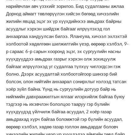
нарийвчлан авч үзэхийг зорилоо. Бид судалгааны ажлаа
Дорнод аймагт төвлөрүүлэн хийсэн бөгөөд хичээлийн
жилийн явцад эцэг эх үр хүүхдийнхээ амьдрах байрны
асуудлыг хэрхэн шийдэж байгааг илрүүлэхэд гол
анхаарлаа хандуулсан билээ. Ялангуяа, хичээл эхлэхтэй
холбоотой хөдөлгөөн шилжилтийн үеэр, өөрөөр хэлбэл, 9-
р сараас 6-р сарын хооронд эцэг, эх сургуулийн насны
хүүхдүүддээ амьдрах газрыг хэрхэн олж зохицуулж
байгааг илрүүлэхэд уг судалгаа түлхүү чиглэгдсэн гэж
болно. Дээрх асуудалтай холбоотойгоор шинээр бий
болсон, олон нийтийн анхаарал сонирхлыг нэлээд татсан
хоёр зүйл байна. Үүнд нь сургуулийн дотуур байр нь
нийгмийн давхраажилтын ялгааг илэрхийлж байгаа буюу
тэдгээр нь ихэвчлэн бололцоо тааруу гэр бүлийн
хүүхдүүдэд үйлчилж байгаа асуудал, 2 хоёр газар
амьдрахад хүрч байгаа боломжтой гэр бүлийн асуудал,
өөрөөр хэлбэл, хөдөө газар голлон амьдардаг боловч
хичээлийн жилийн үеэр үр хүүхдэдээ аймгийн төвд байр