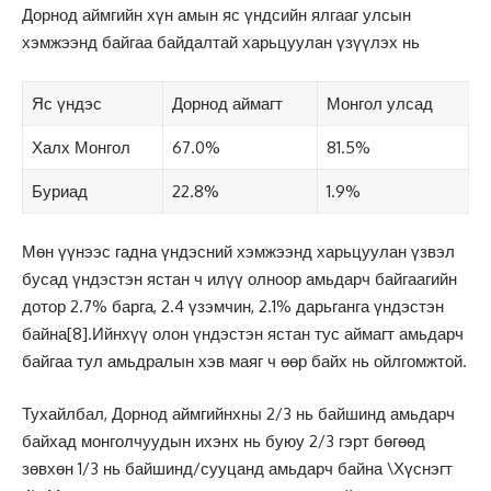
Дорнод аймгийн хүн амын яс үндсийн ялгааг улсын
хэмжээнд байгаа байдалтай харьцуулан үзүүлэх нь
Яс үндэс
Дорнод аймагт
Монгол улсад
Халх Монгол
67.0%
81.5%
Буриад
22.8%
1.9%
Мөн үүнээс гадна үндэсний хэмжээнд харьцуулан үзвэл
бусад үндэстэн ястан ч илүү олноор амьдарч байгаагийн
дотор 2.7% барга, 2.4 үзэмчин, 2.1% дарьганга үндэстэн
байна
[8]
.Ийнхүү олон үндэстэн ястан тус аймагт амьдарч
байгаа тул амьдралын хэв маяг ч өөр байх нь ойлгомжтой.
Тухайлбал, Дорнод аймгийнхны 2/3 нь байшинд амьдарч
байхад монголчуудын ихэнх нь буюу 2/3 гэрт бөгөөд
зөвхөн 1/3 нь байшинд/сууцанд амьдарч байна \Хүснэгт