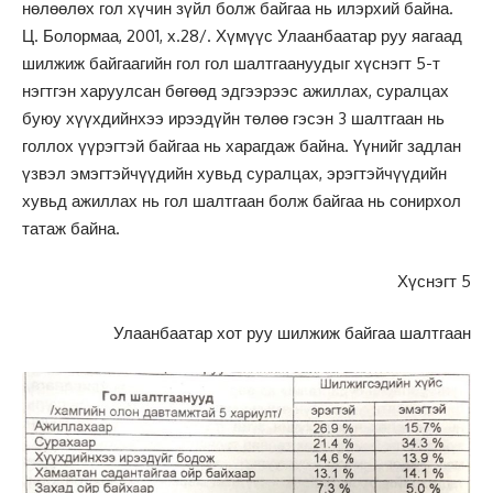
нөлөөлөх гол хүчин зүйл болж байгаа нь илэрхий байна.
Ц. Болормаа, 2001, х.28/. Хүмүүс Улаанбаатар руу яагаад
шилжиж байгаагийн гол гол шалтгаануудыг хүснэгт 5-т
нэгтгэн харуулсан бөгөөд эдгээрээс ажиллах, суралцах
буюу хүүхдийнхээ ирээдүйн төлөө гэсэн 3 шалтгаан нь
голлох үүрэгтэй байгаа нь харагдаж байна. Үүнийг задлан
үзвэл эмэгтэйчүүдийн хувьд суралцах, эрэгтэйчүүдийн
хувьд ажиллах нь гол шалтгаан болж байгаа нь сонирхол
татаж байна.
Хүснэгт 5
Улаанбаатар хот руу шилжиж байгаа шалтгаан