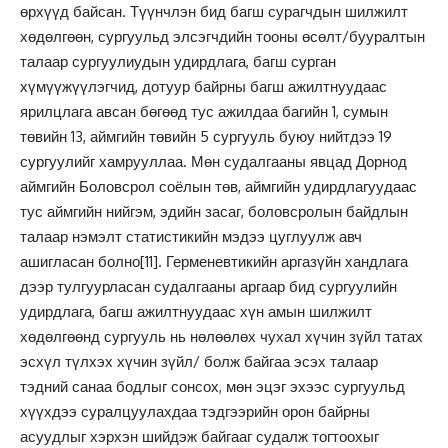
өрхүүд байсан. Түүнчлэн бид багш сурагчдын шилжилт
хөдөлгөөн, сургуульд элсэгчдийн тооны өсөлт/бууралтын
талаар сургуулиудын удирдлага, багш сурган
хүмүүжүүлэгчид, дотуур байрны багш ажилтнуудаас
ярилцлага авсан бөгөөд тус ажилдаа багийн 1, сумын
төвийн 13, аймгийн төвийн 5 сургууль буюу нийтдээ 19
сургуулийг хамрууллаа. Мөн судалгааны явцад Дорнод
аймгийн Боловсрол соёлын төв, аймгийн удирдлагуудаас
тус аймгийн нийгэм, эдийн засаг, боловсролын байдлын
талаар нэмэлт статистикийн мэдээ цуглуулж авч
ашигласан болно
[11]
. Герменевтикийн аргазүйн хандлага
дээр тулгуурласан судалгааны аргаар бид сургуулийн
удирдлага, багш ажилтнуудаас хүн амын шилжилт
хөдөлгөөнд сургууль нь нөлөөлөх чухал хүчин зүйл татах
эсхүл түлхэх хүчин зүйл/ болж байгаа эсэх талаар
тэдний санаа бодлыг сонсох, мөн эцэг эхээс сургуульд
хүүхдээ суралцуулахдаа тэдгээрийн орон байрны
асуудлыг хэрхэн шийдэж байгааг судалж тогтоохыг