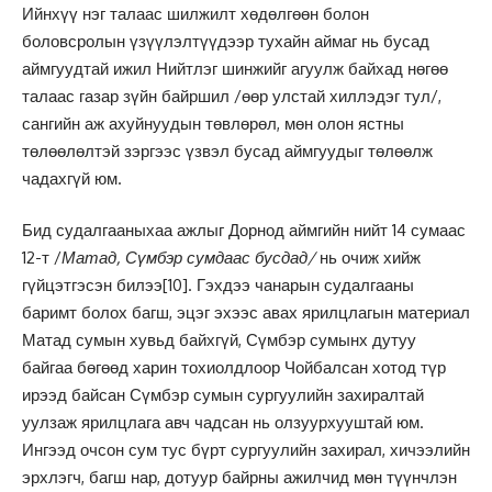
Ийнхүү нэг талаас шилжилт хөдөлгөөн болон
боловсролын үзүүлэлтүүдээр тухайн аймаг нь бусад
аймгуудтай ижил Нийтлэг шинжийг агуулж байхад нөгөө
талаас газар зүйн байршил /өөр улстай хиллэдэг тул/,
сангийн аж ахуйнуудын төвлөрөл, мөн олон ястны
төлөөлөлтэй зэргээс үзвэл бусад аймгуудыг төлөөлж
чадахгүй юм.
Бид судалгааныхаа ажлыг Дорнод аймгийн нийт 14 сумаас
12-т /
Матад, Сүмбэр сумдаас бусдад/
нь очиж хийж
гүйцэтгэсэн билээ
[10]
. Гэхдээ чанарын судалгааны
баримт болох багш, эцэг эхээс авах ярилцлагын материал
Матад сумын хувьд байхгүй, Сүмбэр сумынх дутуу
байгаа бөгөөд харин тохиолдлоор Чойбалсан хотод түр
ирээд байсан Сүмбэр сумын сургуулийн захиралтай
уулзаж ярилцлага авч чадсан нь олзуурхууштай юм.
Ингээд очсон сум тус бүрт сургуулийн захирал, хичээлийн
эрхлэгч, багш нар, дотуур байрны ажилчид мөн түүнчлэн