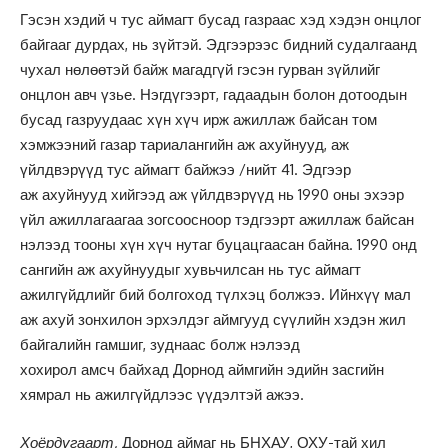
Гэсэн хэдий ч тус аймагт бусад газраас хэд хэдэн онцлог
байгааг дурдах, нь зүйтэй. Эдгээрээс бидний судалгаанд
чухал нөлөөтэй байж магадгүй гэсэн гурван зүйлийг
онцлон авч үзье. Нэгдүгээрт, гадаадын болон дотоодын
бусад газруудаас хүн хүч ирж ажиллаж байсан том
хэмжээний газар тариалангийн аж ахуйнууд, аж
үйлдвэрүүд тус аймагт байжээ /нийт 41. Эдгээр
аж ахуйнууд хийгээд аж үйлдвэрүүд нь 1990 оны эхээр
үйл ажиллагаагаа зогсоосноор тэдгээрт ажиллаж байсан
нэлээд тооны хүн хүч нутаг буцацгаасан байна. 1990 онд
сангийн аж ахуйнуудыг хувьчилсан нь тус аймагт
ажилгүйдлийг бий болгоход түлхэц болжээ. Ийнхүү мал
аж ахуй зонхилон эрхэлдэг аймгууд сүүлийн хэдэн жил
байгалийн гамшиг, зуднаас болж нэлээд
хохирол амсч байхад Дорнод аймгийн эдийн засгийн
хямрал нь ажилгүйдлээс үүдэлтэй ажээ.
Хоёрдугаарт,
Дорнод аймаг нь БНХАУ, ОХУ-тай хил