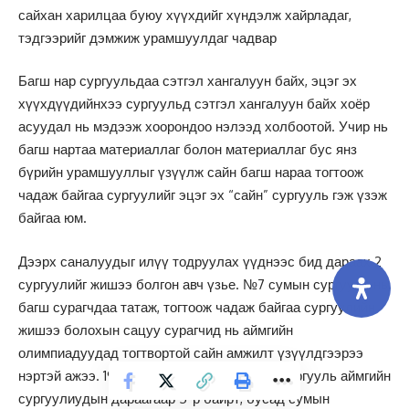
сайхан харилцаа буюу хүүхдийг хүндэлж хайрладаг,
тэдгээрийг дэмжиж урамшуулдаг чадвар
Багш нар сургуульдаа сэтгэл хангалуун байх, эцэг эх
хүүхдүүдийнхээ сургуульд сэтгэл хангалуун байх хоёр
асуудал нь мэдээж хоорондоо нэлээд холбоотой. Учир нь
багш нартаа материаллаг болон материаллаг бус янз
бүрийн урамшууллыг үзүүлж сайн багш нараа тогтоож
чадаж байгаа сургуулийг эцэг эх “сайн” сургууль гэж үзэж
байгаа юм.
Дээрх саналуудыг илүү тодруулах үүднээс бид дараах 2
сургуулийг жишээ болгон авч үзье. №7 сумын сургууль нь
багш сурагчдаа татаж, тогтоож чадаж байгаа сургуулийн
жишээ болохын сацуу сурагчид нь аймгийн
олимпиадуудад тогтвортой сайн амжилт үзүүлдгээрээ
нэртэй ажээ. 1998-2003 оны хооронд тус сургууль аймгийн
сургуулиудын дараагаар 5-р байрт, бусад сумын