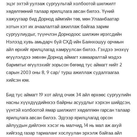
эцэг эхтэй уулзаж сургуультай холбоотой шилжилт
хөдөлгөөний талаар ярилцлага авсан билээ. Үүний
хажуугаар бид Дорнод аймгийн төв, мөн Улаанбаатар
хотын хэт их ачаалалтай ажиллаж байгаа зарим
сургуулиудыг, түүнчлэн Дорнодоос шилжин ирэгсдийн
Нэлээд хувь амьдарч буй СХД-ийн Баянхошуу орчмын
айл өрхийг ярилцлагад хамруулсан билээ. Гэхдээ энэхүү
өгүүлэлдээ зөвхөн Дорнод аймагт хамааралтай мэдээ
баримтыг өгүүлэхийг зорьсон бөгөөд тус аймагт нийт 2
сарын 2003 оны 8, 9 сар/ турш ажиллаж судалгаагаа
хийсэн юм.
Бид тус аймагт 19 хот айлд очиж 34 айл өрхөөс сургуулийн
насны хүүхдүүдийнхээ байрны асуудлыг хэрхэн шийдсэн,
үүнтэй холбоотой ямар шилжилт хөдөлгөөн гарсан талаар
ярилцлага авсан билээ. Эдгээр ярилцлагад орсон
айлуудын дийлэнх хэсэг нь малчид, 14 нь мал аж ахуй
хийгээд газар тариаланг хослуулан эрхэлж байгаа айл