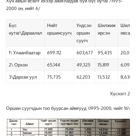
Хүн амын өсөлт ихээр ажиглагдаж буй бүс нутаг /1995-
2000 он, нийт 6/
Бүс
Нийт
Үндсэн
Шилжиж
Шилжи
нутаг\Дараалал
оршинсуугч
оршин
ирсэн
явсан
суугч
1\ Улаанбаатар
699.112
603,677
95,435
20,078
2\ Орхон
65,144
49,325
15,819
6,092
3\Дархан уул
75,735
62,203
13,532
8,638
Хүснэгт 2
Оршин суугчдын тоо буурсан аймгууд \1995-2000, нийт 16\