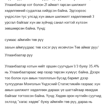
Улаанбаатар хот болон 21 аймагт гарсан шилжилт
хөдөлгөөний судалгаа хийгдсэн байна. Эдгээрээс
үндэслэн тус улсад хүн амын шилжилт хөдөлгөөний 3
урсгал байгааг хүн ам зүйчид санал нэгтэй хүлээн
зөвшөөрсөн байна. Үүнд:
сумаас аймгийн төв рүү
захын аймгуудаас төв хэсэг рүү ихэвчлэн Төв аймаг руу/
Улаанбаатар руу
Улаанбаатар хотын нийт оршин суугчдын 1/3 буюу 35.4%
нь Улаанбаатараас өөр газар төрсөн хүмүүс байна. Дээрх
тоо болон хүн амын тооллогын бусад баримт дээр
тулгуурлан Монголын Үндэсний Статистикийн газраас хүн
амын шилжилт хөдөлгөөн дараах үе шаттайгаар явагдаж
байгааг тогтоосон байна. Үүнд: Хөдөө орон нутгийн суугчид
эхлээд “хагас хөдөө” буюу аймгийн төв рүү, дараа нь