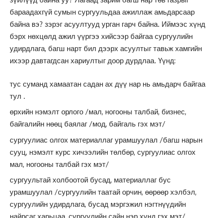
бараадахгүй сумын сургуульдаа ажиллаж амьдарсаар
байна вэ? зэрэг асуултууд урган гарч байна. Иймээс хүнд
бэрх нөхцөлд ажил үүргээ хийсээр байгаа сургуулийн
удирдлага, багш нарт бил дээрх асуултыг тавьж хамгийн
ихээр давтагдсан хариултыг доор дурдлаа. Үүнд:
тус суманд хамаатан садан ах дүү нар нь амьдарч байгаа
тул .
өрхийн нэмэлт орлого /мал, ногооны талбай, бизнес,
байгалийн нөөц баялаг /мод, байгаль гэх мэт/
сургуулиас олгох материаллаг урамшуулал /багш нарын
сууц, нэмэлт курс хичээлийн төлбөр, сургуулиас олгох
мал, ногооны талбай гэх мэт/
сургуультай холбоотой бусад, материаллаг бус
урамшуулал /сургуулийн таатай орчин, өөрөөр хэлбэл,
сургуулийн удирдлага, бусад мэргэжил нэгтнүүдийн
найрсаг харьцаа, сургуулийн сайн нэр хүнд гэх мэт/