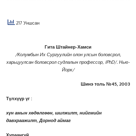
217 Уншсан
Гита Штайнер-Хамси
/Колумбын Их Сургуулийн олон улсын боловсрол,
харьцуулсан
боловсрол судлалын профессор, IPhD/. Нью-
Йорк/
Шинэ толь №45, 2003
Түлхүүр үг :
хүн амын хөдөлгөөн, шилжилт, нийгмийн
давхраажилт, Дорнод аймаг
Хураангуй