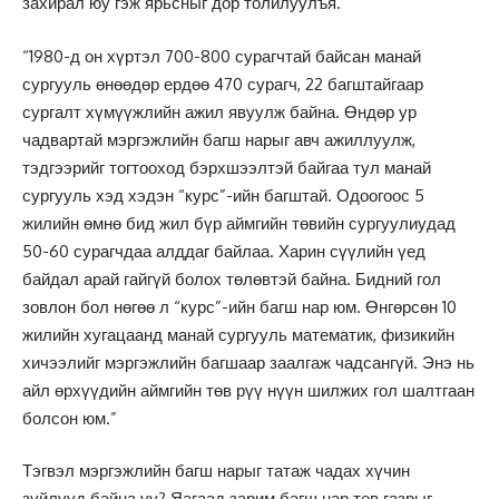
захирал юу гэж ярьсныг дор толилуулъя.
“1980-д он хүртэл 700-800 сурагчтай байсан манай
сургууль өнөөдөр ердөө 470 сурагч, 22 багштайгаар
сургалт хүмүүжлийн ажил явуулж байна. Өндөр ур
чадвартай мэргэжлийн багш нарыг авч ажиллуулж,
тэдгээрийг тогтооход бэрхшээлтэй байгаа тул манай
сургууль хэд хэдэн “курс”-ийн багштай. Одоогоос 5
жилийн өмнө бид жил бүр аймгийн төвийн сургуулиудад
50-60 сурагчдаа алддаг байлаа. Харин сүүлийн үед
байдал арай гайгүй болох төлөвтэй байна. Бидний гол
зовлон бол нөгөө л “курс”-ийн багш нар юм. Өнгөрсөн 10
жилийн хугацаанд манай сургууль математик, физикийн
хичээлийг мэргэжлийн багшаар заалгаж чадсангүй. Энэ нь
айл өрхүүдийн аймгийн төв рүү нүүн шилжих гол шалтгаан
болсон юм.”
Тэгвэл мэргэжлийн багш нарыг татаж чадах хүчин
зүйлүүд байна уу? Яагаад зарим багш нар төв газрыг