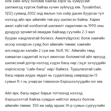
олж хийх илүү боломж байгаа зэрэг нь хүмүүсийг
шилжихэд хүргэж байгаа хүчин зүйлүүд юм. Тухайлбал,
5
[12]
суманд 2002 онд малын тоо хоёр дахин буурсан тул
нэлээд айл өрх аймгийн төв рүү шилжсэн байна. Харин
ажил хайхтай холбоотой шилжилт хөдөлгөөн нь 1990 оны
дундуур эрчимтэй явагдаж байгаад сүүлийн 2-3 жил
буурах хандлагатай болжээ. Ажилгүйдлээс болж хамгийн
ихээр хохирсон сумд бол аймгийн төвөөс хамгийн
алслагдсан хилийн 2 сум юм. No11, 14/. Аймгийн төвд
хамаатан садантай эсхүл ажиллах боломжтой айл өрхүүд
шилжсэний дотор нэлээд хэдэн багш нар /эцэг эхчүүдийн
нэрлэснээр “сайн багш” нар/ байжээ. Туршлагатай сайн
багш нараа алдах явдал нь судалгаанд хамрагдсан 13
сумын 11-т нь учирсан томоохон бэрхшээлүүдийн нэг юм.
Айл өрх, багш нарыг барьж тогтооход нэлээд
бэрхшээлтэй байгаа сумдын нийтлэг жишээ болгож
аймгийн төвөөс 350 км зайд орших 14-р сумын сургуулийн