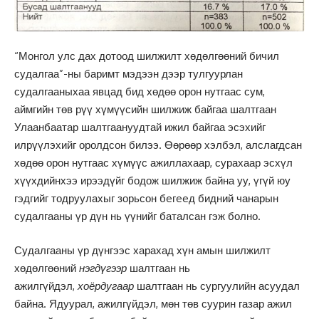
“Монгол улс дах дотоод шилжилт хөдөлгөөний бичил
судалгаа”-ны баримт мэдээн дээр тулгуурлан
судалгааныхаа явцад бид хөдөө орон нутгаас сум,
аймгийн төв рүү хүмүүсийн шилжиж байгаа шалтгаан
Улаанбаатар шалтгаануудтай ижил байгаа эсэхийг
илрүүлэхийг оролдсон билээ. Өөрөөр хэлбэл, алслагдсан
хөдөө орон нутгаас хүмүүс ажиллахаар, сурахаар эсхүл
хүүхдийнхээ ирээдүйг бодож шилжиж байна уу, үгүй юу
гэдгийг тодруулахыг зорьсон бeгeeд бидний чанарын
судалгааны үр дүн нь үүнийг баталсан гэж болно.
Судалгааны үр дүнгээс харахад хүн амын шилжилт
хөдөлгөөний
нэгдүгээр
шалтгаан нь
ажилгүйдэл,
хоёрдугаар
шалтгаан нь сургуулийн асуудал
байна. Ядуурал, ажилгүйдэл, мөн төв суурин газар ажил