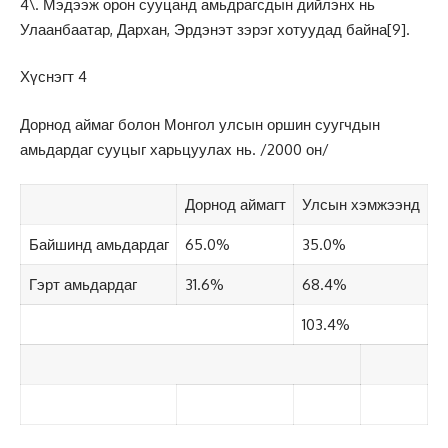
4\. Мэдээж орон сууцанд амьдрагсдын дийлэнх нь
Улаанбаатар, Дархан, Эрдэнэт зэрэг хотуудад байна
[9]
.
Хүснэгт 4
Дорнод аймаг болон Монгол улсын оршин суугчдын
амьдардаг сууцыг харьцуулах нь. /2000 он/
Дорнод аймагт
Улсын хэмжээнд
Байшинд амьдардаг
65.0%
35.0%
Гэрт амьдардаг
31.6%
68.4%
103.4%