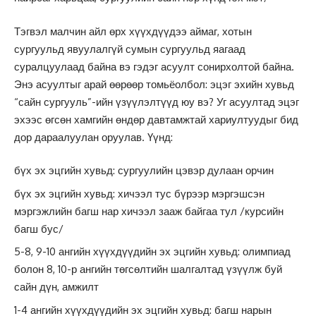
Тэгвэл малчин айл өрх хүүхдүүдээ аймаг, хотын
сургуульд явуулалгүй сумын сургуульд яагаад
суралцуулаад байна вэ гэдэг асуулт сонирхолтой байна.
Энэ асуултыг арай өөрөөр томьёолбол: эцэг эхийн хувьд
“сайн сургууль”-ийн үзүүлэлтүүд юу вэ? Уг асуултад эцэг
эхээс өгсөн хамгийн өндөр давтамжтай хариултуудыг бид
дор дараалуулан оруулав. Үүнд:
бүх эх эцгийн хувьд: сургуулийн цэвэр дулаан орчин
бүх эх эцгийн хувьд: хичээл тус бүрээр мэргэшсэн
мэргэжлийн багш нар хичээл зааж байгаа тул /курсийн
багш бус/
5-8, 9-10 ангийн хүүхдүүдийн эх эцгийн хувьд: олимпиад
болон 8, 10-р ангийн төгсөлтийн шалгалтад үзүүлж буй
сайн дүн, амжилт
1-4 ангийн хүүхдүүдийн эх эцгийн хувьд: багш нарын