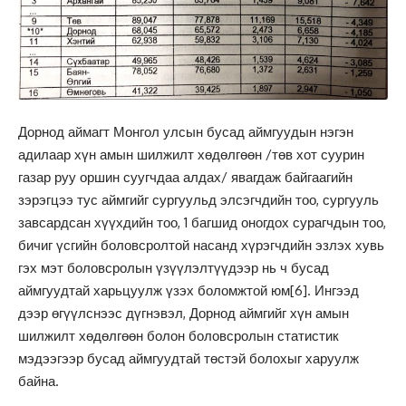
Дорнод аймагт Монгол улсын бусад аймгуудын нэгэн
адилаар хүн амын шилжилт хөдөлгөөн /төв хот суурин
газар руу оршин суугчдаа алдах/ явагдаж байгаагийн
зэрэгцээ тус аймгийг сургуульд элсэгчдийн тоо, сургууль
завсардсан хүүхдийн тоо, 1 багшид оногдох сурагчдын тоо,
бичиг үсгийн боловсролтой насанд хүрэгчдийн эзлэх хувь
гэх мэт боловсролын үзүүлэлтүүдээр нь ч бусад
аймгуудтай харьцуулж үзэх боломжтой юм
[6]
. Ингээд
дээр өгүүлснээс дүгнэвэл, Дорнод аймгийг хүн амын
шилжилт хөдөлгөөн болон боловсролын статистик
мэдээгээр бусад аймгуудтай төстэй болохыг харуулж
байна.