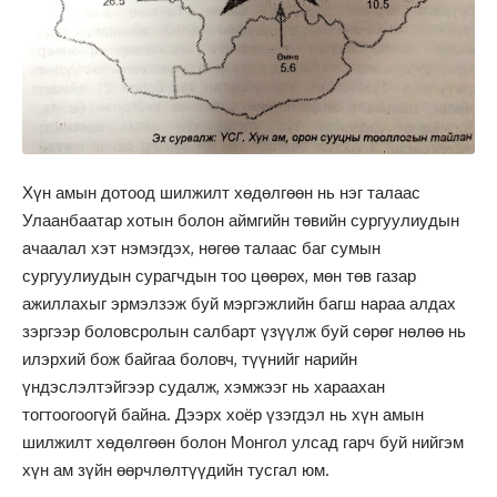
Хүн амын дотоод шилжилт хөдөлгөөн нь нэг талаас
Улаанбаатар хотын болон аймгийн төвийн сургуулиудын
ачаалал хэт нэмэгдэх, нөгөө талаас баг сумын
сургуулиудын сурагчдын тоо цөөрөх, мөн төв газар
ажиллахыг эрмэлзэж буй мэргэжлийн багш нараа алдах
зэргээр боловсролын салбарт үзүүлж буй сөрөг нөлөө нь
илэрхий бож байгаа боловч, түүнийг нарийн
үндэслэлтэйгээр судалж, хэмжээг нь хараахан
тогтоогоогүй байна. Дээрх хоёр үзэгдэл нь хүн амын
шилжилт хөдөлгөөн болон Монгол улсад гарч буй нийгэм
хүн ам зүйн өөрчлөлтүүдийн тусгал юм.