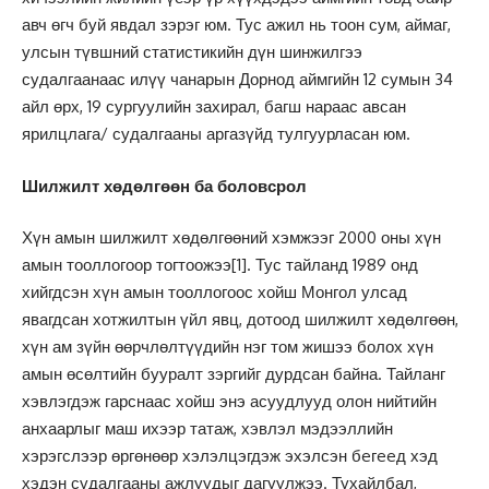
авч өгч буй явдал зэрэг юм. Тус ажил нь тоон сум, аймаг,
улсын түвшний статистикийн дүн шинжилгээ
судалгаанаас илүү чанарын Дорнод аймгийн 12 сумын 34
айл өрх, 19 сургуулийн захирал, багш нараас авсан
ярилцлага/ судалгааны аргазүйд тулгуурласан юм.
Шилжилт хөдөлгөөн ба боловсрол
Хүн амын шилжилт хөдөлгөөний хэмжээг 2000 оны хүн
амын тооллогоор тогтоожээ
[1]
. Тус тайланд 1989 онд
хийгдсэн хүн амын тооллогоос хойш Монгол улсад
явагдсан хотжилтын үйл явц, дотоод шилжилт хөдөлгөөн,
хүн ам зүйн өөрчлөлтүүдийн нэг том жишээ болох хүн
амын өсөлтийн бууралт зэргийг дурдсан байна. Тайланг
хэвлэгдэж гарснаас хойш энэ асуудлууд олон нийтийн
анхаарлыг маш ихээр татаж, хэвлэл мэдээллийн
хэрэгслээр өргөнөөр хэлэлцэгдэж эхэлсэн бeгeeд хэд
хэдэн судалгааны ажлуудыг дагуулжээ. Тухайлбал,