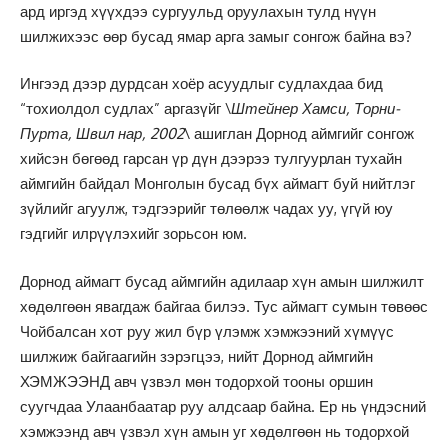
ард иргэд хүүхдээ сургуульд оруулахын тулд нүүн
шилжихээс өөр бусад ямар арга замыг сонгож байна вэ?
Ингээд дээр дурдсан хоёр асуудлыг судлахдаа бид
“тохиолдол судлах” аргазүйг \
Штейнер Хамси, Торни-
Пурта, Швил нар, 2002
\ ашиглан Дорнод аймгийг сонгож
хийсэн бөгөөд гарсан үр дүн дээрээ тулгуурлан тухайн
аймгийн байдал Монголын бусад бүх аймагт буй нийтлэг
зүйлийг агуулж, тэдгээрийг төлөөлж чадах уу, үгүй юу
гэдгийг илрүүлэхийг зорьсон юм.
Дорнод аймагт бусад аймгийн адилаар хүн амын шилжилт
хөдөлгөөн явагдаж байгаа билээ. Тус аймагт сумын төвөөс
Чойбалсан хот руу жил бүр үлэмж хэмжээний хүмүүс
шилжиж байгаагийн зэрэгцээ, нийт Дорнод аймгийн
ХЭМЖЭЭНД авч үзвэл мөн тодорхой тооны оршин
суугчдаа Улаанбаатар руу алдсаар байна. Ер нь үндэсний
хэмжээнд авч үзвэл хүн амын уг хөдөлгөөн нь тодорхой