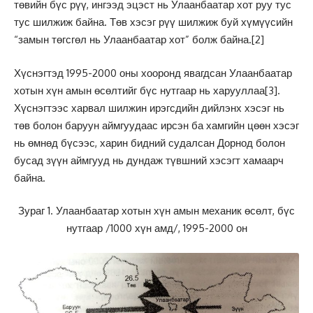
төвийн бүс рүү, ингээд эцэст нь Улаанбаатар хот руу тус
тус шилжиж байна. Төв хэсэг рүү шилжиж буй хүмүүсийн
“замын төгсгөл нь Улаанбаатар хот” болж байна.
[2]
Хүснэгтэд 1995-2000 оны хооронд явагдсан Улаанбаатар
хотын хүн амын өсөлтийг бүс нутгаар нь харууллаа
[3]
.
Хүснэгтээс харвал шилжин ирэгсдийн дийлэнх хэсэг нь
төв болон баруун аймгуудаас ирсэн ба хамгийн цөөн хэсэг
нь өмнөд бүсээс, харин бидний судалсан Дорнод болон
бусад зүүн аймгууд нь дундаж түвшний хэсэгт хамаарч
байна.
Зураг 1. Улаанбаатар хотын хүн амын механик өсөлт, бүс
нутгаар /1000 хүн амд/, 1995-2000 он