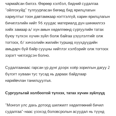
чармайсан билээ. Өөрөөр хэлбэл, бидний судалгаа
“ойлгохуйд” тулгуурласан бөгөөд бид ярилцлагын
хариултыг тоон давтамжаар нэгтгэлгүй, харин ярилцлагын
бичиглэлийн нийт 96 хуудас материалд дүн шинжилгээ
хийх замаар а/ хүн амын хөдөлгөөнд сургуулийн татах
буюу түлхэх хүчин зүйл болж байгаа үзүүлэлтийг олж
тогтоох, б/ хичээлийн жилийн туршид хүүхдүүдийн
амьдарч буй байр сууцны нийтлэг хэлбэрийг олж тогтоох
зэрэгт чиглэгдсэн болно.
Судалгаанаас гарсан үр дүнг дээрх хоёр зорилгын дагуу 2
бүлэгт хуваан тус тусад нь дараах байдлаар
нарийвчлан танилцуулъя.
Сургуультай холбоотой түлхэх, татах хүчин зүйлүүд
“Монгол улс дахь дотоод шилжилт хөдөлгөөний бичил
судалгаа”-наас үзэхэд боловсролын асуудал нь түүнд