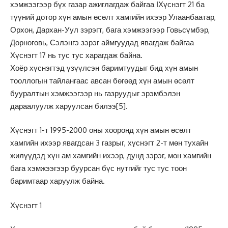
хэмжээгээр бүх газар ажиглагдаж байгаа ІХүснэгт 21 ба
түүний дотор хүн амын өсөлт хамгийн ихээр Улаанбаатар,
Орхон, Дархан-Уул зэрэгт, бага хэмжээгээр Говьсүмбэр,
Дорноговь, Сэлэнгэ зэрэг аймгуудад явагдаж байгаа
Хүснэгт 17 нь тус тус харагдаж байна.
Хоёр хүснэгтэд үзүүлсэн баримтуудыг бид хүн амын
тооллогын тайлангаас авсан бөгөөд хүн амын өсөлт
бууралтын хэмжээгээр нь газруудыг эрэмбэлэн
дараалуулж харуулсан билээ
[5]
.
Хүснэгт 1-т 1995-2000 оны хооронд хүн амын өсөлт
хамгийн ихээр явагдсан 3 газрыг, хүснэгт 2-т мөн тухайн
жилүүдэд хүн ам хамгийн ихээр, дунд зэрэг, мөн хамгийн
бага хэмжээгээр буурсан бүс нутгийг тус тус тоон
баримтаар харуулж байна.
Хүснэгт 1