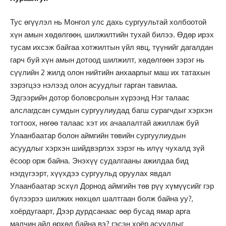
Тус өгүүлэл нь Монгол улс дахь сургуультай холбоотой
хүн амын хөдөлгөөн, шилжилтийн тухай билээ. Өдөр ирэх
тусам ихсэж байгаа хотжилтын үйл явц, түүнийг дагалдан
гарч буй хүн амын дотоод шилжилт, хөдөлгөөн зэрэг нь
сүүлийн 2 жилд олон нийтийн анхаарлыг маш их татахын
зэрэгцээ нэлээд олон асуудлыг гарган тавилаа.
Эдгээрийн дотор боловсролын хүрээнд Нэг талаас
алслагдсан сумдын сургуулиудад багш сурагчдыг хэрхэн
тогтоох, нөгөө талаас хэт их ачаалалтай ажиллаж буй
Улаанбаатар болон аймгийн төвийн сургуулиудын
асуудлыг хэрхэн шийдвэрлэх зэрэг нь илүү чухалд зүй
ёсоор орж байна. Энэхүү судалгааны ажилдаа бид
нэгдүгээрт, хүүхдээ сургуульд оруулах явдал
Улаанбаатар эсхүл Дорнод аймгийн төв рүү хүмүүсийг гэр
бүлээрээ шилжих нөхцөл шалтгаан болж байна уу?,
хоёрдугаарт, Дээр дурдсанаас өөр бусад ямар арга
малчин айл өрхөд байна вэ? гэсэн хоёр асуудлыг