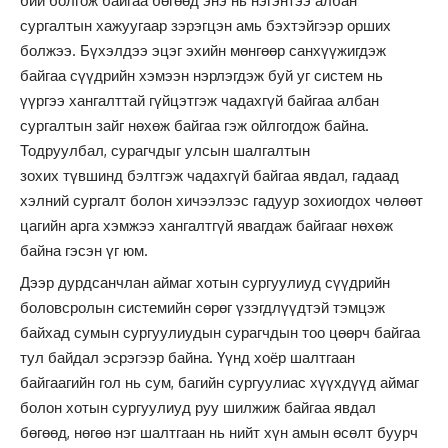
бий болгож байгаа бөгөөд энэ нь нэгэнтээ албан
сургалтын хажуугаар зэрэгцэн амь бэхтэйгээр орших
болжээ. Бүхэлдээ эцэг эхийн мөнгөөр санхүүжигдэж
байгаа сүүдрийн хэмээн нэрлэгдэж буй уг систем нь
үүргээ хангалттай гүйцэтгэж чадахгүй байгаа албан
сургалтын зайг нөхөж байгаа гэж ойлгогдож байна.
Тодруулбал, сурагчдыг улсын шалгалтын
зохих түвшинд бэлтгэж чадахгүй байгаа явдал, гадаад
хэлний сургалт болон хичээлээс гадуур зохиогдох чөлөөт
цагийн арга хэмжээ хангалтгүй явагдаж байгааг нөхөж
байна гэсэн үг юм.
Дээр дурдсанчлан аймаг хотын сургуулиуд сүүдрийн
боловсролын системийн сөрөг үзэгдлүүдтэй тэмцэж
байхад сумын сургуулиудын сурагчдын тоо цөөрч байгаа
тул байдал эсрэгээр байна. Үүнд хоёр шалтгаан
байгаагийн гол нь сум, багийн сургуулиас хүүхдүүд аймаг
болон хотын сургуулиуд руу шилжиж байгаа явдал
бөгөөд, нөгөө нэг шалтгаан нь нийт хүн амын өсөлт буурч