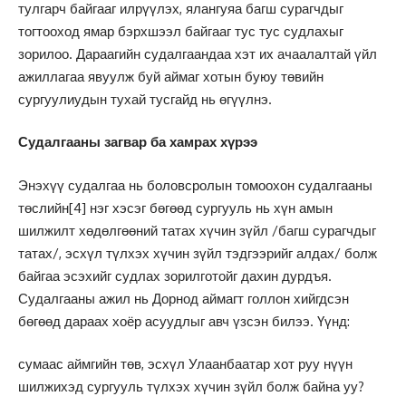
тулгарч байгааг илрүүлэх, ялангуяа багш сурагчдыг
тогтооход ямар бэрхшээл байгааг тус тус судлахыг
зорилоо. Дараагийн судалгаандаа хэт их ачаалалтай үйл
ажиллагаа явуулж буй аймаг хотын буюу төвийн
сургуулиудын тухай тусгайд нь өгүүлнэ.
Судалгааны загвар ба хамрах хүрээ
Энэхүү судалгаа нь боловсролын томоохон судалгааны
төслийн
[4]
нэг хэсэг бөгөөд сургууль нь хүн амын
шилжилт хөдөлгөөний татах хүчин зүйл /багш сурагчдыг
татах/, эсхүл түлхэх хүчин зүйл тэдгээрийг алдах/ болж
байгаа эсэхийг судлах зорилготойг дахин дурдъя.
Судалгааны ажил нь Дорнод аймагт голлон хийгдсэн
бөгөөд дараах хоёр асуудлыг авч үзсэн билээ. Үүнд:
сумаас аймгийн төв, эсхүл Улаанбаатар хот руу нүүн
шилжихэд сургууль түлхэх хүчин зүйл болж байна уу?