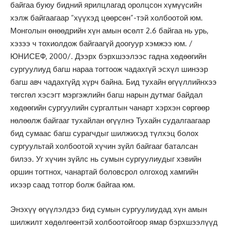
байгаа буюу бидний ярилцлагад оролцсон хүмүүсийн
хэлж байгаагаар “хүүхэд цөөрсөн”-тэй холбоотой юм.
Монголын өнөөдрийн хүн амын өсөлт 2.6 байгаа нь урь,
хэзээ ч тохиолдож байгаагүй доогуур хэмжээ юм. /
ЮНИСЕФ, 2000/. Дээрх бэрхшээлээс гадна хөдөөгийн
сургуулиуд багш нараа тогтоож чадахгүй эсхүл шинээр
багш авч чадахгүйд хүрч байна. Бид тухайн өгүүллийнхээ
төгсгөл хэсэгт мэргэжлийн багш нарын дутмаг байдал
хөдөөгийн сургуулийн сургалтын чанарт хэрхэн сөргөөр
нөлөөлж байгааг тухайлан өгүүлнэ Тухайн судалгаагаар
бид сумаас багш сурагчдыг шилжихэд түлхэц болох
сургуультай холбоотой хүчин зүйл байгааг баталсан
билээ. Уг хүчин зүйлс нь сумын сургуулиудыг хэвийн
оршин тогтнох, чанартай боловсрол олгоход хамгийн
ихээр саад тотгор болж байгаа юм.
Энэхүү өгүүлэлдээ бид сумын сургуулиудад хүн амын
шилжилт хөдөлгөөнтэй холбоотойгоор ямар бэрхшээлүүд