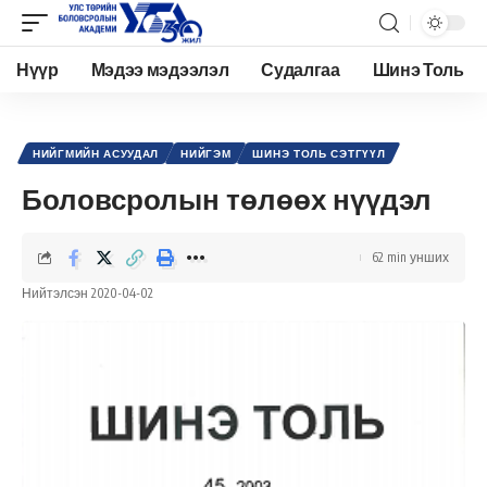
Нүүр
Мэдээ мэдээлэл
Судалгаа
Шинэ Толь
Academy.edu.mn
>
Нийтлэл
>
Нийгэм
>
Нийгмийн асуудал
>
Боловсролын төлөөх нүүдэл
НИЙГМИЙН АСУУДАЛ
НИЙГЭМ
ШИНЭ ТОЛЬ СЭТГҮҮЛ
Боловсролын төлөөх нүүдэл
62 min унших
Нийтэлсэн 2020-04-02