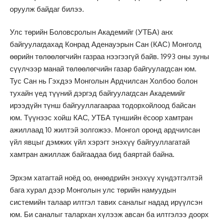
оруулж байдаг билээ.
Улс төрийн Боловсролын Академийг (УТБА) анх
байгуулагдахад Конрад Аденауэрын Сан (КАС) Монголд
өөрийн төлөөлөгчийн газраа нээгээгүй байв. 1993 оны зуны
сүүлчээр манай төлөөлөгчийн газар байгуулагдсан юм.
Тус Сан нь Гэхдээ Монголын Ардчилсан Холбоо болон
тухайн үед түүний дэргэд байгуулагдсан Академийг
ирээдүйн түнш байгууллагаараа тодорхойлоод байсан
юм. Түүнээс хойш КАС, УТБА түншийн ёсоор хамтран
ажиллаад 10 жилтэй золгожээ. Монгол оронд ардчилсан
үйл явцыг дэмжих үйл хэрэгт энэхүү байгууллагатай
хамтран ажиллаж байгаадаа бид баяртай байна.
Эрхэм хатагтай ноёд оо, өнөөдрийн энэхүү хүндэтгэлтэй
бага хурал дээр Монголын улс төрийн намуудын
системийн талаар илтгэл тавих саналыг надад ирүүлсэн
юм. Би саналыг талархан хүлээж авсан ба илтгэлээ доорх