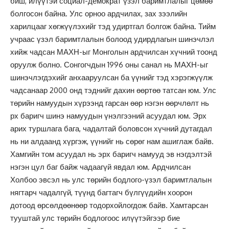
биш, илүүтэй социал-демократ үзэл баримтлалыг цөмөө
болгосон байна. Улс орноо ардчилах, зах зээлийн
харилцааг хөгжүүлэхийг тэд удиртгал болгож байна. Тийм
учраас үзэл баримтлалын болоод удирдлагын шинэчлэл
хийж чадсан МАХН-ыг Монголын ардчилсан хүчний тоонд
оруулж болно. Сонгогчдын 1996 оны санал нь МАХН-ыг
шинэчлэгдэхийг анхааруулсан ба үүнийг тэд хэрэгжүүлж
чадсанаар 2000 онд тэднийг дахин өөртөө татсан юм. Улс
төрийн намуудын хүрээнд гарсан өөр нэгэн өөрчлөлт нь
рх баригч шинэ намуудын үнэлгээний асуудал юм. Эрх
арих туршлага бага, чадалтай боловсон хүчний дутагдал
нь ни алдаанд хүргэж, үүнийг нь сөрөг нам ашиглаж байв.
Хамгийн том асуудал нь эрх баригч намууд эв нэгдэлтэй
нэгэн цул баг байж чадаагүй явдал юм. Ардчилсан
Холбоо эвсэл нь улс төрийн бодлого-үзэл баримтлалын
нягтарч чадалгүй, түүнд багтагч бүлгүүдийн хоорон
дотоод өрсөлдөөнөөр тодорхойлогдож байв. Хамтарсан
тууштай улс төрийн бодлогоос илүүтэйгээр бие