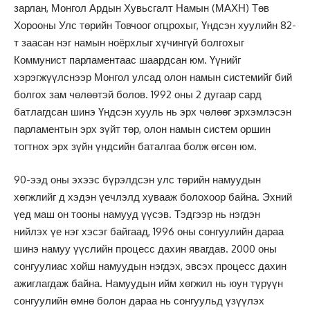
зарлан, Монгол Ардын Хувьсгалт Намын (МАХН) Төв
Хорооны Улс төрийн Товчоог огцрохыг, Үндсэн хуулийн 82-
т заасан нэг намын ноёрхлыг хүчингүй болгохыг
Коммунист парламентаас шаардсан юм. Үүнийг
хэрэгжүүлснээр Монгол улсад олон намын системийг бий
болгох зам чөлөөтэй болов. 1992 оны 2 дугаар сард
батлагдсан шинэ Үндсэн хууль нь эрх чөлөөг эрхэмлэсэн
парламентын эрх зүйт төр, олон намын систем оршин
тогтнох эрх зүйн үндсийн баталгаа болж өгсөн юм.
90-ээд оны эхээс бүрэлдсэн улс төрийн намуудын
хөгжлийг д хэдэн үечлэлд хувааж болохоор байна. Эхний
үед маш он тооны намууд үүсэв. Тэдгээр нь нэгдэн
нийлэх үе нэг хэсэг байгаад, 1996 оны сонгуулийн дараа
шинэ намуу үүслийн процесс дахин явагдав. 2000 оны
сонгуулиас хойш намуудын нэгдэх, эвсэх процесс дахин
ажиглагдаж байна. Намуудын ийм хөгжил нь юун түрүүн
сонгуулийн өмнө болон дараа нь сонгуульд үзүүлэх