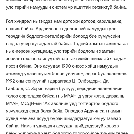
улс төрийн намуудын систем үр ашигтай хөгжихгүй байна.
Гол хүндрэл нь гэхдээ нам доторхи дотоод харилцаанд
оршиж байна. Ардчилсан хөдөлгөөний намуудын улс
төрчдийн бодлого-хөтөлбөрийн болоод бие хүмүүсийн
нэгдэл учир дутагдалтай байна. Тэдний хамтын ажиллагаа
нь өнгөрсөн хугацаанд улс төрийн бодлогын хамтын
зорилго гэхээсээ илүүтэйгээр тактикийн шинжтэй явагдаж
ирсэн байна. Энэ асуудал 1990 оноос хойш намуудын
хөгжилд улаан шугам болон үйлчилж, эерэг бус нөлөөлөв.
1992 оны сонгуулийн дараагаар Ц. Элбэгдорж. Да,
Ганболд, С. Зориг нарын бүлгүүд өөрсдийн нөлөөллийн
төлөө сөргөлдөж байсан нь МҮАН-д үргэлжлэн, дараа нь
МҮАН, МСДН-ын “Ах эвслийн үед тогтвортой бодлого
явуулахад саад болж байв. Өнөөдөр Ардчилсан намын
хувьд мөн энэ асууд бүрэн шийдэгдээгүй юм уу гэмээр
байна. Намын удирдагч асуудал шийдэгдээгүй хэвээр
байж, жигүүрүүд хамт бодлогоо тодорхойлон түүний төлөө