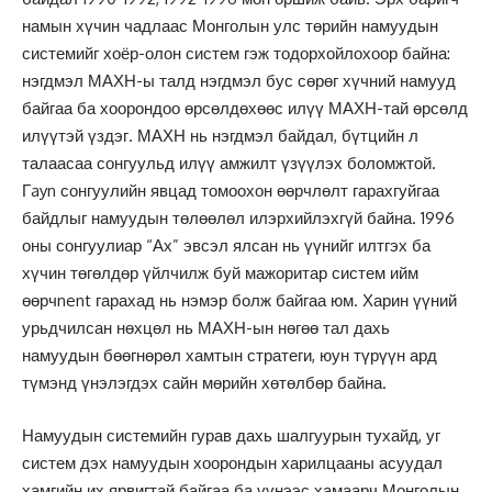
намын хүчин чадлаас Монголын улс төрийн намуудын
системийг хоёр-олон систем гэж тодорхойлохоор байна:
нэгдмэл МАХН-ы талд нэгдмэл бус сөрөг хүчний намууд
байгаа ба хоорондоо өрсөлдөхөөс илүү МАХН-тай өрсөлд
илүүтэй үздэг. МАХН нь нэгдмэл байдал, бүтцийн л
талаасаа сонгуульд илүү амжилт үзүүлэх боломжтой.
Гayn сонгуулийн явцад томоохон өөрчлөлт гарахгуйгаа
байдлыг намуудын төлөөлөл илэрхийлэхгүй байна. 1996
оны сонгуулиар “Ах” эвсэл ялсан нь үүнийг илтгэх ба
хүчин төгөлдөр үйлчилж буй мажоритар систем ийм
өөрчnent гарахад нь нэмэр болж байгаа юм. Харин үүний
урьдчилсан нөхцөл нь МАХН-ын нөгөө тал дахь
намуудын бөөгнөрөл хамтын стратеги, юун түрүүн ард
түмэнд үнэлэгдэх сайн мөрийн хөтөлбөр байна.
Намуудын системийн гурав дахь шалгуурын тухайд, уг
систем дэх намуудын хоорондын харилцааны асуудал
хамгийн их ярвигтай байгаа ба үүнээс хамаарч Монголын