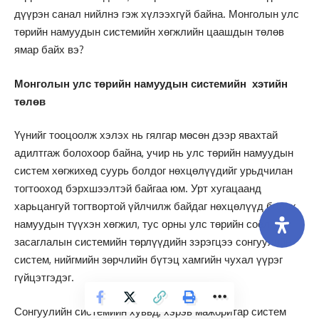
дүүрэн санал нийлнэ гэж хүлээхгүй байна. Монголын улс
төрийн намуудын системийн хөгжлийн цаашдын төлөв
ямар байх вэ?
Монголын улс төрийн намуудын системийн хэтийн
төлөв
Үүнийг тооцоолж хэлэх нь гялгар мөсөн дээр явахтай
адилтгаж болохоор байна, учир нь улс төрийн намуудын
систем хөгжихөд суурь болдог нөхцөлүүдийг урьдчилан
тогтооход бэрхшээлтэй байгаа юм. Урт хугацаанд
харьцангуй тогтвортой үйлчилж байдаг нөхцөлүүд болох
намуудын түүхэн хөгжил, тус орны улс төрийн соёл,
засаглалын системийн төрлүүдийн зэрэгцээ сонгуулийн
систем, нийгмийн зөрчлийн бүтэц хамгийн чухал үүрэг
гүйцэтгэдэг.
Сонгуулийн системийн хувьд, хэрэв мажоритар систем