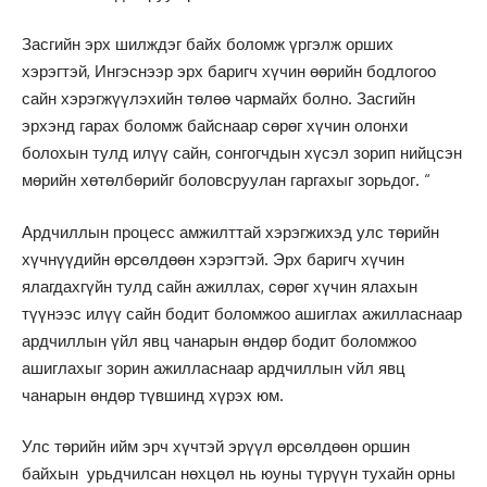
Засгийн эрх шилждэг байх боломж үргэлж орших
хэрэгтэй, Ингэснээр эрх баригч хүчин өөрийн бодлогоо
сайн хэрэгжүүлэхийн төлөө чармайх болно. Засгийн
эрхэнд гарах боломж байснаар сөрөг хүчин олонхи
болохын тулд илүү сайн, сонгогчдын хүсэл зорип нийцсэн
мөрийн хөтөлбөрийг боловсруулан гаргахыг зорьдог. “
Ардчиллын процесс амжилттай хэрэгжихэд улс төрийн
хүчнүүдийн өрсөлдөөн хэрэгтэй. Эрх баригч хүчин
ялагдахгүйн тулд сайн ажиллах, сөрөг хүчин ялахын
түүнээс илүү сайн бодит боломжоо ашиглах ажилласнаар
ардчиллын үйл явц чанарын өндөр бодит боломжоо
ашиглахыг зорин ажилласнаар ардчиллын vйл явц
чанарын өндөр түвшинд хүрэх юм.
Улс төрийн ийм эрч хүчтэй эрүүл өрсөлдөөн оршин
байхын урьдчилсан нөхцөл нь юуны түрүүн тухайн орны