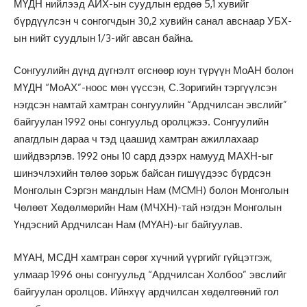
МҮДН нийлээд АИХ-ын суудлын ердөө 5,1 хувийг
бүрдүүлсэн ч сонгогчдын 30,2 хувийн санал авснаар УБХ-
ын нийт суудлын 1/3-ийг авсан байна.
Сонгуулийн дүнд дүгнэлт өгснөөр юун түрүүн МоАН болон
МҮДН “МоАХ”-ноос мөн үүссэн, С.Зоригийн тэргүүлсэн
нэгдсэн намтай хамтран сонгуулийн “Ардчилсан эвслийг”
байгуулан 1992 оны сонгуульд оролцжээ. Сонгуулийн
аnагдлын дараа ч тэд цаашид хамтран ажиллахаар
шийдвэрлэв. 1992 оны 10 сард дээрх намууд МАХН-ыг
шинэчлэхийн төлөө зорьж байсан гишүүдээс бүрдсэн
Монголын Сэргэн мандлын Нам (MCMH) болон Монголын
Чөлөөт Хөдөлмөрийн Нам (МЧХН)-тай нэгдэн Монголын
Үндэсний Ардчилсан Нам (MYAH)-ыг байгуулав.
МҮАН, МСДН хамтран сөрөг хүчний үүргийг гүйцэтгэж,
улмаар 1996 оны сонгуульд “Ардчилсан Холбоо” эвслийг
байгуулан оролцов. Ийнхүү ардчилсан хөдөлгөөний гол