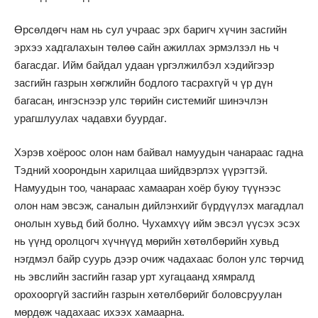
Өрсөлдөгч нам нь сул учраас эрх баригч хүчин засгийн
эрхээ хадгалахын төлөө сайн ажиллах эрмэлзэл нь ч
багасдаг. Ийм байдал удаан үргэлжилбэл хэдийгээр
засгийн газрын хөгжлийн бодлого тасрахгүй ч үр дүн
багасан, ингэснээр улс төрийн системийг шинэчлэн
урагшлуулах чадавхи буурдаг.
Хэрэв хоёроос олон нам байвал намуудын чанараас гадна
Тэдний хоорондын харилцаа шийдвэрлэх үүрэгтэй.
Намуудын тоо, чанараас хамааран хоёр буюу түүнээс
олон нам эвсэж, саналын дийлэнхийг бүрдүүлэх магадлал
онолын хувьд бий болно. Чухамхүү ийм эвсэл үүсэх эсэх
нь үүнд оролцогч хүчнүүд мөрийн хөтөлбөрийн хувьд
нэгдмэл байр суурь дээр очиж чадахаас болон улс төрчид
нь эвслийн засгийн газар урт хугацаанд хямралд
орохооргүй засгийн газрын хөтөлбөрийг боловсруулан
мөрдөж чадахаас ихээх хамаарна.