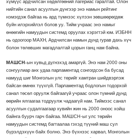
хүмүүс ардчилсан хөдөлгөөний лагериас гаралтай. Олон
нийтийн санал асуулгын дүнгээр энэ намын рейтинг
нэмэгдэж байгаа нь ард түмнээс хүлээн зөвшөөрөгдөж
буйн илэрхийлэл болов уу. Тийм учраас энэ намыг
өнөөгийн намуудын системд оруулах хэрэгтэй юм. ИЗБНН
нь одоогоор МАХН, Ардчилсан намын дунд гурав дахь хүч
болон төлөвших магадлалтай цорын ганц нам байна.
МАШСН-
ын хувьд дүгнэхэд амаргүй. Энэ нам 2000 оны
сонгуулиар анх удаа парламентад сонгогдсон ба бусад
намууд шиг Монголын улс төрийг хамтран шийдвэрлэж
байсан өмнөх түүхгүй. Парламентад бодлогын тодорхой
санал төсөл оруулж байгаагүй учраас олон түмний дунд
өөрийн ялгаагаа тодруулж чадаагүй нам. Тиймээс санал
асуулгын судалгаагаар хувийн жин нь 2000 оноос хойш
байнга буурч гарч байгаа. МАШСН-ыг улс төрийн
намуудын системд багтаалаа гэхэд түүний маш сул
бүрэлдэхүүн байх болно. Энэ бүхнээс харвал, Монголын