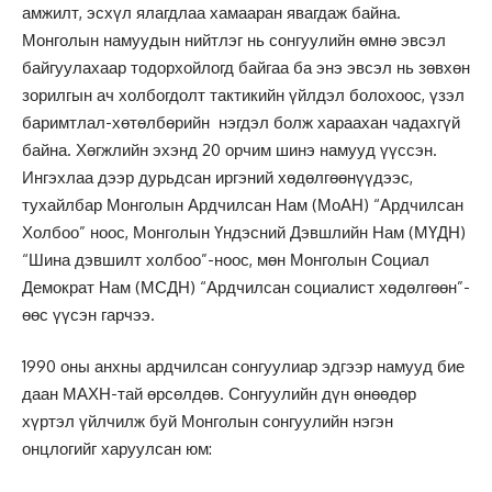
амжилт, эсхүл ялагдлаа хамааран явагдаж байна.
Монголын намуудын нийтлэг нь сонгуулийн өмнө эвсэл
байгуулахаар тодорхойлогд байгаа ба энэ эвсэл нь зөвхөн
зорилгын ач холбогдолт тактикийн үйлдэл болохоос, үзэл
баримтлал-хөтөлбөрийн нэгдэл болж хараахан чадахгүй
байна. Хөгжлийн эхэнд 20 орчим шинэ намууд үүссэн.
Ингэхлаа дээр дурьдсан иргэний хөдөлгөөнүүдээс,
тухайлбар Монголын Ардчилсан Нам (МоАН) “Ардчилсан
Холбоо” ноос, Монголын Үндэсний Дэвшлийн Нам (МҮДН)
“Шина дэвшилт холбоо”-ноос, мөн Монголын Социал
Демократ Нам (МСДН) “Ардчилсан социалист хөдөлгөөн”-
өөс үүсэн гарчээ.
1990 оны анхны ардчилсан сонгуулиар эдгээр намууд бие
даан МАХН-тай өрсөлдөв. Сонгуулийн дүн өнөөдөр
хүртэл үйлчилж буй Монголын сонгуулийн нэгэн
онцлогийг харуулсан юм: