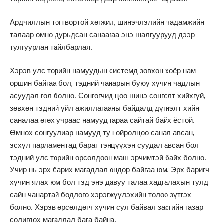
Ардчиллын тогтвортой хөгжил, шинэчлэлийн чадамжийн
талаар өмнө дурьдсан санаагаа энэ шалгуурууд дээр
тулгуурлан тайлбарлая.
Хэрэв улс төрийн намуудын системд зөвхөн хоёр нам
оршин байгаа бол, тэдний чанарын буюу хүчин чадлын
асуудал гол болно. Сонгогчид цоо шинэ сонголт хийхгүй,
зөвхөн тэдний үйл ажиллагааны байдалд дүгнэлт хийн
саналаа өгөх учраас намууд гараа сайтай байх ёстой.
Өмнөх сонгуулиар намууд тун ойролцоо санал авсан,
эсхүл парламентад бараг тэнцүүхэн суудал авсан бол
тэдний улс төрийн өрсөлдөөн маш эрчимтэй байх болно.
Учир нь эрх барих магадлал өндөр байгаа юм. Эрх баригч
хүчин ялах юм бол тэд энэ давуу талаа хадгалахын тулд
сайн чанартай бодлого хэрэгжүүлэхийн төлөө зүтгэх
болно. Хэрэв өрсөлдөгч хүчин сул байвал засгийн газар
солигдох магадлал бага байна.