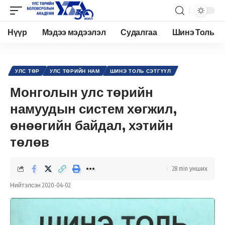
Нүүр
Мэдээ мэдээлэл
Судалгаа
Шинэ Толь
Academy.edu.mn
>
Нийтлэл
>
Улс төр
>
Улс төрийн нам
>
Монголын улс төрийн намуудын систем хөгжил, өнөөгийн байдал, хэтийн төлөв
УЛС ТӨР
УЛС ТӨРИЙН НАМ
ШИНЭ ТОЛЬ СЭТГҮҮЛ
Монголын улс төрийн
намуудын систем хөгжил,
өнөөгийн байдал, хэтийн
төлөв
28 min унших
Нийтэлсэн 2020-04-02