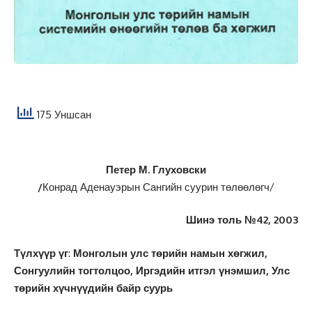
175 Уншсан
Петер М. Глуховски
/
Конрад Аденауэрын Сангийн суурин төлөөлөгч/
Шинэ толь №42, 2003
Түлхүүр үг
:
Монголын улс төрийн намын хөгжил,
Сонгуулийн тогтолцоо, Иргэдийн итгэл үнэмшил, Улс
төрийн хүчнүүдийн байр суурь