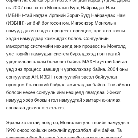
нь 2002 оны эхээр Монголын Бүгд Найрамдах Нам
(МБНН)-тай нэгдэн Иргэний Зориг-Бүгд Найрамдах Нам
(ИЗБHH)-ыг бий болгосон юм. Ингэснээр Монголын
намууд дахин нэгдэх процесст оролцож, цөөвтөр тооны
хэдэн намуудаар хэмжигдэх болов. Сонгуулийн
мажоритар системийн нөхцөлд энэ процесс нь Монголд
улс төрийн намуудын систем бүрэлдэхэд нэн таатай
урьдчилсан алхам болж өгч байна. МАХН хүчтэй байгаа
үед энэ процесс цаашид ч үргэжлэхээр байна. 2004 оны
сонгуулиар АН, ИЗБHн сонгуулийн эвсэл байгуулан
оролцож болзошгүй байдал ажиглагдаж байна. Төв аймагт
болсон нөхөн сонгууль ийм нөхцөлд явагдлаа. Жижиг
намууд хоёр блокын гол намуудтай хамтарч ажиллах
санаагаа дохиолж эхэллээ.
Эрхэм хатагтай, ноёд оо, Монголын улс төрийн намуудын
1990 оноос хойшхи хөгжлийг дүрсэлбэл ийм байна. Та
анзаарсан бол би дээр “улс төрийн намуудын систем”