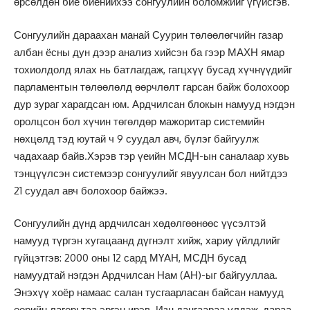
өрсөлдөн бие биенийхээ сонгуулийн боломжийг үгүйсгэв.
Сонгуулийн дараахан манай Суурин төлөөлөгчийн газар
албан ёсны дун дээр анализ хийсэн ба гээр МАХН ямар
тохиолдолд ялах нь батлагдаж, гагцхүү бусад хүчнүүдийг
парламентын төлөөлөлд өөрчлөлт гарсан байж болохоор
дур зураг харагдсан юм. Ардчилсан блокын намууд нэгдэн
оролцсон бол хүчин төгөлдөр мажоритар системийн
нөхцөлд тэд юутай ч 9 суудал авч, бүлэг байгуулж
чадахаар байв.Хэрэв тэр үеийн МСДН-ын саналаар хувь
тэнцүүлсэн системээр сонгуулийг явуулсан бол нийтдээ
21 суудал авч болохоор байжээ.
Сонгуулийн дүнд ардчилсан хөдөлгөөнөөс үүсэлтэй
намууд түргэн хугацаанд дүгнэлт хийж, хариу үйлдлийг
гүйцэтгэв: 2000 оны 12 сард МҮАН, МСДН бусад
намуудтай нэгдэн Ардчилсан Нам (АН)-ыг байгууллаа.
Энэхүү хоёр намаас салан тусгаарласан байсан намууд
өөрийн лагерьтаа эргэн ирэв. Изн дангаараа үлдэж, дараа