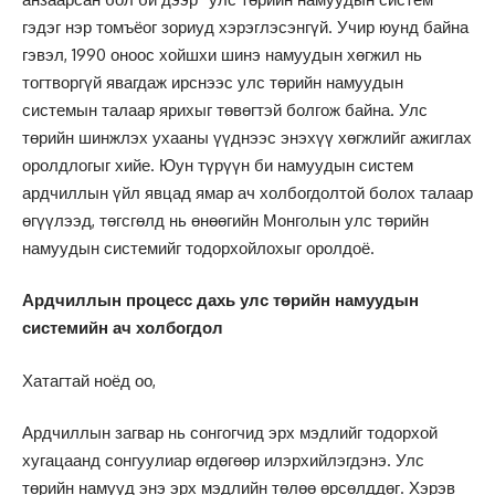
гэдэг нэр томъёог зориуд хэрэглэсэнгүй. Учир юунд байна
гэвэл, 1990 оноос хойшхи шинэ намуудын хөгжил нь
тогтворгүй явагдаж ирснээс улс төрийн намуудын
системын талаар ярихыг төвөгтэй болгож байна. Улс
төрийн шинжлэх ухааны үүднээс энэхүү хөгжлийг ажиглах
оролдлогыг хийе. Юун түрүүн би намуудын систем
ардчиллын үйл явцад ямар ач холбогдолтой болох талаар
өгүүлээд, төгсгөлд нь өнөөгийн Монголын улс төрийн
намуудын системийг тодорхойлохыг оролдоё.
Ардчиллын процесс дахь улс төрийн намуудын
системийн ач холбогдол
Хатагтай ноёд оо,
Ардчиллын загвар нь сонгогчид эрх мэдлийг тодорхой
хугацаанд сонгуулиар өгдөгөөр илэрхийлэгдэнэ. Улс
төрийн намууд энэ эрх мэдлийн төлөө өрсөлддөг. Хэрэв