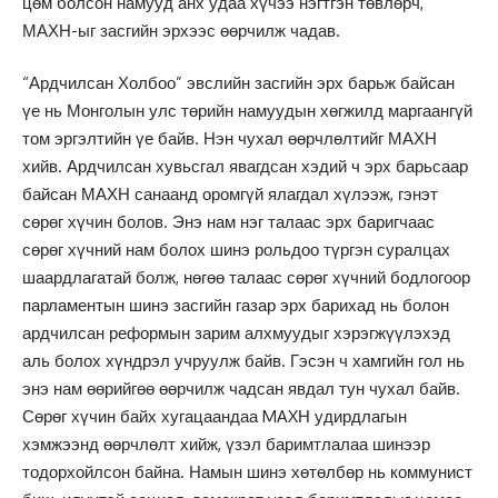
цөм болсон намууд анх удаа хүчээ нэгтгэн төвлөрч,
МАХН-ыг засгийн эрхээс өөрчилж чадав.
“Ардчилсан Холбоо” эвслийн засгийн эрх барьж байсан
үе нь Монголын улс төрийн намуудын хөгжилд маргаангүй
том эргэлтийн үе байв. Нэн чухал өөрчлөлтийг МАХН
хийв. Ардчилсан хувьсгал явагдсан хэдий ч эрх барьсаар
байсан МАХН санаанд оромгүй ялагдал хүлээж, гэнэт
сөрөг хүчин болов. Энэ нам нэг талаас эрх баригчаас
сөрөг хүчний нам болох шинэ рольдоо түргэн суралцах
шаардлагатай болж, нөгөө талаас сөрөг хүчний бодлогоор
парламентын шинэ засгийн газар эрх барихад нь болон
ардчилсан реформын зарим алхмуудыг хэрэгжүүлэхэд
аль болох хүндрэл учруулж байв. Гэсэн ч хамгийн гол нь
энэ нам өөрийгөө өөрчилж чадсан явдал тун чухал байв.
Сөрөг хүчин байх хугацаандаа MAXН удирдлагын
хэмжээнд өөрчлөлт хийж, үзэл баримтлалаа шинээр
тодорхойлсон байна. Намын шинэ хөтөлбөр нь коммунист