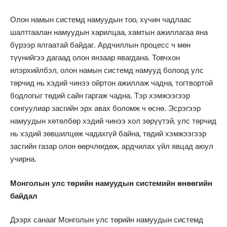
Олон намын системд намуудын тоо, хүчин чадлаас
шалтгаалан намуудын харилцаа, хамтын ажиллагаа яна
бүрээр ялгаатай байдаг. Ардчиллын процесс ч мөн
түүнийгээ дагаад олон янзаар явагдана. Товчхон
илэрхийлбэл, олон намын системд намууд болоод улс
төрчид нь хэдий чинээ ойртон ажиллаж чадна, тогтвортой
бодлогыг төдий сайн гаргаж чадна. Тэр хэмжээгээр
сонгуулиар засгийн эрх авах боломж ч өснө. Эсрэгээр
намуудын хөтөлбөр хэдий чинээ хол зөрүүтэй, улс төрчид
нь хэдий зөвшилцөж чадахгүй байна, төдий хэмжээгээр
засгийн газар олон өөрчлөгдөж, ардчилах үйл явцад аюул
учирна.
Монголын улс төрийн намуудын системийн өнөөгийн
байдал
Дээрх санааг Монголын улс төрийн намуудын системд