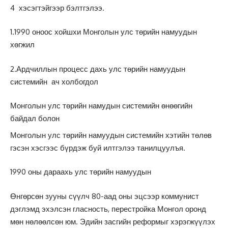
4 хэсэгтэйгээр бэлтгэлээ.
1.1990 оноос хойшхи Монголын улс төрийн намуудын
хөгжил
2.Ардчиллын процесс дахь улс төрийн намуудын
системийн ач холбогдол
Монголын улс төрийн намудын системийн өнөөгийн
байдал болон
Монголын улс төрийн намуудын системийн хэтийн төлөв
гэсэн хэсгээс бүрдэж буй илтгэлээ танилцуулъя.
1990 оны дараахь улс төрийн намуудын
Өнгөрсөн зууны сүүлч 80-аад оны эцсээр коммунист
дэглэмд эхэлсэн гласность, перестройка Монгол оронд
мөн нөлөөлсөн юм. Эдийн засгийн реформыг хэрэгжүүлэх