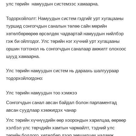
улс төрийн намуудын системээс хамаарна.
Тодорхойлолт: Намуудын систем гэдгийг урт хугацааны
туршид сонгогчдын саналын төлөө сайн мөрийн
хөтөлбөрөөрөө өрсөлдөх чадвартай намуудын нийлбэр
гэж би ойлгодог. Улс төрийн нэг хүчний урт хугацааны
оршин тогтонол нь сонгогчдын саналаар амжилт олохоос
шууд хамаарна.
Улс төрийн намуудын систем нь дараахь шалгуураар
тодорхойлогдоно:
Улс төрийн намуудын тоо хэмжээ
Сонгогчдын санал авсан байдал болон парламентад
авсан суудлаар хэмжигдэх чанар
Улс төрийн хүчнүүдийн өөр хоорондын харилцаа, өөрөөр
хэлбэл улс төрчдийн хамтын чармайлт, тэдний улс
төрийн бодлого, хөтөлбөр дээр зөвшилцөх чадамж.