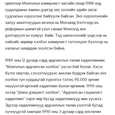
орилгоор Монголын коммунист засгийн газар 1988 онд
худалдааны яамны дэргэд зах зээлийн эдийн засаг
судлалын хүрээлэнг байгуулж байсан. Энэ хүрээлэнгийн
залуу ажилтнуудын ихэнхи нь Москвад бэлтгэгдсэн,
реформын шинжтэй үзэл санааг Монголд анх
дэлгэрүүлсэн хүмүүс байв. Тэд шинэчлэлийг үндсээр нь
хийхийг, өөрөөр хэлбэл коммунист тогтолцоог бүхлээр нь
халахыг шаардаж эхэлсэн байна.
1989 оны 12 дугаар сард ардчиллын төлөө хөдөлгөөнөөс
“Монголын ардчилсан холбоо” үүсэн бий болов. Хэсэг
бүлэг оюутан, сэхээтнүүдээс анхлан бүрдэж байсан энэ
холбоо тун хурдацтай хүрээгээ тэлэн, 90.000 орчим
гишүүнтэй иргэний хөдөлгөөн болон өргөжив. 1990 оны
эхээр “Шинэ дэвшилт холбоо”, “Ардчилсан социалист
хөдөлгөөн” зэрэг өөр бусад хөдөлгөөнүүд мөн үүсжээ.
Эдгээр хөдөлгөөнүүд ардчиллын төлөө үзэлтэй бусад
хүчнүүдтэй хамтран 1990 оны 3 дугаар сард өлсгөлөн