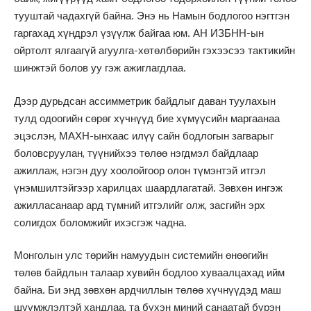
тууштай чадахгүй байна. Энэ нь Намын бодлогоо нэгтгэн
гаргахад хүндрэл үзүүлж байгаа юм. АН ИЗБНН-ын
ойртолт ялгаагүй агуулга-хөтөлбөрийн гэхээсээ тактикийн
шинжтэй болов уу гэж ажиглагдлаа.
Дээр дурьдсан ассимметрик байдлыг даван туулахын
тулд одоогийн сөрөг хүчнүүд бие хүмүүсийн маргаанаа
эцэслэн, МАХН-ынхаас илүү сайн бодлогын загварыг
боловсруулан, түүнийхээ төлөө нэгдмэл байдлаар
ажиллаж, нэгэн дуу хоолойгоор олон түмэнтэй итгэл
үнэмшилтэйгээр харилцах шаардлагатай. Зөвхөн ингэж
ажилласанаар ард түмний итгэлийг олж, засгийн эрх
солигдох боломжийг ихэсгэж чадна.
Монголын улс төрийн намуудын системийн өнөөгийн
төлөв байдлын талаар хувийн бодлоо хуваалцахад ийм
байна. Би энд зөвхөн ардчиллын төлөө хүчнүүдэд маш
шүүмжлэлтэй хандлаа, та бүхэн миний санаатай бүрэн