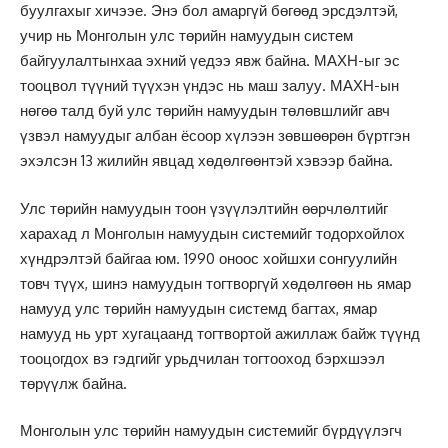
буулгахыг хичээе. Энэ бол амаргүй бөгөөд эрсдэлтэй,
учир нь Монголын улс төрийн намуудын систем
байгуулалтынхаа эхний үедээ явж байна. МАХН-ыг эс
тооцвол түүний түүхэн үндэс нь маш залуу. МАХН-ын
нөгөө талд буй улс төрийн намуудын төлөвшлийг авч
үзвэл намуудыг албан ёсоор хүлээн зөвшөөрөн бүртгэн
эхэлсэн 13 жилийн явцад хөдөлгөөнтэй хэвээр байна.
Улс төрийн намуудын тоон үзүүлэлтийн өөрчлөлтийг
харахад л Монголын намуудын системийг тодорхойлох
хүндрэлтэй байгаа юм. 1990 оноос хойшхи сонгуулийн
товч түүх, шинэ намуудын тогтворгүй хөдөлгөөн нь ямар
намууд улс төрийн намуудын системд багтах, ямар
намууд нь урт хугацаанд тогтвортой ажиллаж байж түүнд
тооцогдох вэ гэдгийг урьдчилан тогтооход бэрхшээл
төрүүлж байна.
Монголын улс төрийн намуудын системийг бүрдүүлэгч