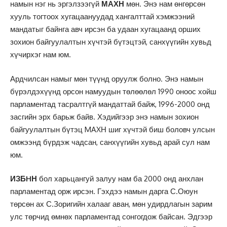
намын нэг нь эргэлзээгүй
МАХН
мөн. Энэ нам өнгөрсөн
хууль тогтоох хугацаануудад хангалттай хэмжээний
мандатыг байнга авч ирсэн ба удаан хугацаанд орших
зохион байгуулалтын хүчтэй бүтэцтэй, санхүүгийн хувьд
хүчирхэг нам юм.
Ардчилсан намыг мөн түүнд оруулж болно. Энэ намын
бүрэлдэхүүнд орсон намуудын төлөөлөл 1990 оноос хойш
парламентад тасралтгүй мандаттай байж, 1996-2000 онд
засгийн эрх барьж байв. Хэдийгээр энэ намын зохион
байгуулалтын бүтэц MAXН шиг хүчтэй биш боловч улсын
омжээнд бүрдэж чадсан, санхүүгийн хувьд арай сул нам
юм.
ИЗБHН
бол харьцангуй залуу нам ба 2000 онд анхлан
парламентад орж ирсэн. Гэхдээ намын дарга С.Оюун
төрсөн ах С.Зоригийн халааг аван, мөн удирдлагын зарим
улс төрчид өмнөх парламентад сонгогдож байсан. Эдгээр