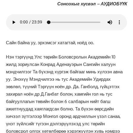
Сонсохыг хүсвэл – АУДИОБҮҮК
Сайн байна уу, эрхэмсэг хатагтай, ноёд оо.
Нэн тэргүүнд Улс төрийн Боловсролын Академийн 10
жилд зориулсан Конрад Аденауэрын Сангийн халуун
мэндчилгээг Та бүхэнд хүргэж байгааг минь хүлээн авна
уу. Энэхүү Мэндчилгээ нь тус Академийн Удирдах
зөвлөл, түүний Тэргүүн ноён др. Да. Ганболд, гүйцэтгэх
захирал ноён др Д.Ганбат болон, хамгийн гол нь тус
байгууллагын төвийн болон 6 салбарын нийт багш
ажилтнуудад хаяглагдсан болно. Та бүхэн өөрсдийн
хичээл зүтгэлээр Монгол оронд ардчиллын үзэл санаа,
үнэт зүйлсийг түгээн дэлгэрүүлэхэд улс төрийн
боловсрол олгох хөтөлбөрөө хэрэгжүүлэн хувь нэмрээ