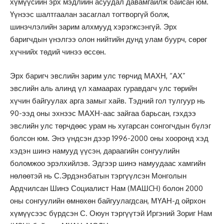
хүмүүсийн эрх мэдлийн асуудал давамгайлж байсан юм.
Үүнээс шалтгаалан засаглал тогтворгүй болж,
шинэчлэлийн зарим алхмууд хэрэгжсэнгүй. Эрх
баригчдын үнэлгээ олон нийтийн дунд улам буурч, сөрөг
хүчнийх төдий чинээ өссөн.
Эрх баригч эвслийн зарим улс төрчид МАХН, “АХ”
эвслийн аль алинд үл хамаарах гуравдагч улс төрийн
хүчин байгуулах арга замыг хайв. Тэдний гол тулгуур нь
90-ээд оны эхнээс МАХН-аас зайгаа барьсан, гэхдээ
эвслийн улс төрчдөөс урам нь хугарсан сонгогчдын бүлэг
болсон юм. Энэ үндсэн дээр 1996-2000 оны хооронд хэд
хэдэн шинэ намууд үүсэн, дараагийн сонгуулийн
боломжоо эрэлхийлэв. Эдгээр шинэ намуудаас хамгийн
нөлөөтэй нь С.Эрдэнэбатын тэргүүлсэн Монголын
Ардчилсан Шинэ Социалист Нам (МАШCH) болон 2000
оны сонгуулийн өмнөхөн байгуулагдсан, МҮАН-д ойрхон
хүмүүсээс бүрдсэн С. Оюун тэргүүтэй Иргэний Зориг Нам