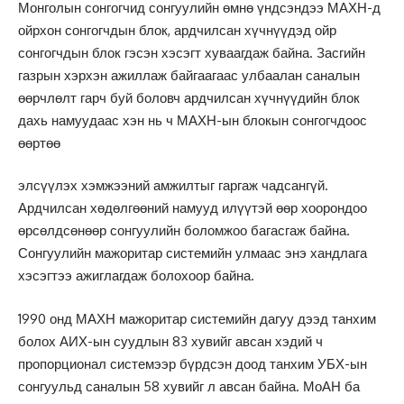
Монголын сонгогчид сонгуулийн өмнө үндсэндээ МАХН-д
ойрхон сонгогчдын блок, ардчилсан хүчнүүдэд ойр
сонгогчдын блок гэсэн хэсэгт хуваагдаж байна. Засгийн
газрын хэрхэн ажиллаж байгаагаас улбаалан саналын
өөрчлөлт гарч буй боловч ардчилсан хүчнүүдийн блок
дахь намуудаас хэн нь ч МАХН-ын блокын сонгогчдоос
өөртөө
элсүүлэх хэмжээний амжилтыг гаргаж чадсангүй.
Ардчилсан хөдөлгөөний намууд илүүтэй өөр хоорондоо
өрсөлдсөнөөр сонгуулийн боломжоо багасгаж байна.
Сонгуулийн мажоритар системийн улмаас энэ хандлага
хэсэгтээ ажиглагдаж болохоор байна.
1990 онд МАХН мажоритар системийн дагуу дээд танхим
болох АИХ-ын суудлын 83 хувийг авсан хэдий ч
пропорционал системээр бүрдсэн доод танхим УБХ-ын
сонгуульд саналын 58 хувийг л авсан байна. МоАН ба