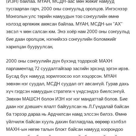
(ИЗН) байлаа. МҮАН, МСДН-аас мөн жижиг намууд
тусгаарлан гарч, 2000 оны сонгуульд оролцов. Ингэснээр
Монголын улс төрийн намуудын тоо сонгуулийн өмнө
нэлээд өргөжиж амжсан байлаа. МҮАН, МСДН-ын “АХ”
эвсэл ч мөн салсан юм. Энэ хоёр нам 2000 оны сонгуульд
бие даан оролцож, нэгнийхээ сонгуулийн боломжийг
харилцан бууруулсан,
2000 оны сонгуулийн дүн бүхэнд тодорхой: МАХН
парламентад 72 суудалтайгаар засгийн эрхэнд эргэн ирэв.
Бусад бүх намууд зорилгоосоо хол хоцорсон. МҮАН
зөвхөн нэг суудал, МСДН суудал огт авсангүй. Гурав дахь
хүч гэгдсэн намуудын стратеги ч үндсэндээ биелсэнгүй.
Зөвхөн МАШСН болон ИЗН нэг нэг мандаттай болов. Бие
даан нэг дэвшигч ялалт байгуулсан нь Л.Гүндалай байсан
ба тэрээр дараа нь Ардчилсан намд элссэн билээ. Өмнө
үйлчилж байсан хууль дахин батлагдлаа, өөрөөр хэлбэл
МАХН-ын нөгөө талын блокт байсан намууд хоорондоо