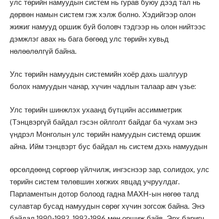
улс төрийн намуудын систем нь гурав буюу дээд тал нь
дөрвөн намын систем гэж хэлж болно. Хэдийгээр олон
жижиг намууд оршиж буй боловч тэдгээр нь олон нийтээс
дэмжлэг авах нь бага бөгөөд улс төрийн хувьд
нөлөөлөлгүй байна.
Улс төрийн намуудын системийн хоёр дахь шалгуур
болох намуудын чанар, хүчин чадлын талаар авч үзье:
Улс төрийн шинжлэх ухаанд бүтцийн ассимметрик
(Тэнцвэргүй байдал гэсэн ойлголт байдаг ба чухам энэ
үндрэл Монголын улс төрийн намуудын системд оршиж
айна. Ийм тэнцвэрт бус байдал нь систем дэхь намуудын
өрсөлдөөнд сөргөөр үйлчилж, ингэснээр зар, солигдох, улс
төрийн систем төлөвшин хөгжих явцад учруулдаг.
Парламентын дотор болоод гадна МАХН-ын нөгөө талд
сулавтар бусад намуудын сөрөг хүчин зогсож байна. Энэ
байдал 1990-1992, 1992-1996 мөн оршиж байв. Эрх баригч