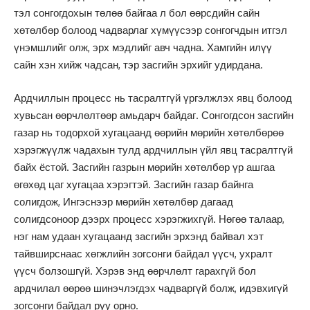
тэл сонгогдохын төлөө байгаа л бол өөрсдийн сайн
хөтөлбөр болоод чадварлаг хүмүүсээр сонгогчдын итгэл
үнэмшлийг олж, эрх мэдлийг авч чадна. Хамгийн илүү
сайн хэн хийж чадсан, тэр засгийн эрхийг удирдана.
Ардчиллын процесс нь тасралтгүй үргэлжлэх явц болоод
хувьсан өөрчлөлтөөр амьдарч байдаг. Сонгогдсон засгийн
газар нь тодорхой хугацаанд өөрийн мөрийн хөтөлбөрөө
хэрэгжүүлж чадахын тулд ардчиллын үйл явц тасралтгүй
байх ёстой. Засгийн газрын мөрийн хөтөлбөр үр ашгаа
өгөхөд цаг хугацаа хэрэгтэй. Засгийн газар байнга
солигдож, Ингэснээр мөрийн хөтөлбөр дагаад
солигдсоноор дээрх процесс хэрэгжихгүй. Нөгөө талаар,
нэг нам удаан хугацаанд засгийн эрхэнд байвал хэт
тайвширснаас хөгжлийн зогсонги байдал үүсч, ухралт
үүсч болзошгүй. Хэрэв энд өөрчлөлт гарахгүй бол
ардчилал өөрөө шинэчлэгдэх чадваргүй болж, идэвхигүй
зогсонги байдал руу орно.