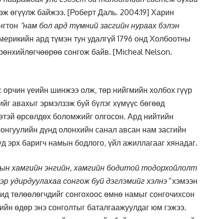
ж өгүүлж байжээ. [Роберт Даль. 2004:19] Харин
нгтон
“нам бол ард түмний засгийн нураах бэлэн
мерикийн ард түмэн тун удалгүй 1796 онд Холбоотны
өнхийлөгчөөрөө сонгож байв. [Micheal Nelson.
с орчин үеийн шинжээ олж, төр нийгмийн холбох гүүр
ийг авахыг эрмэлзэж буй бүлэг хүмүүс бөгөөд
өтэй өрсөлдөх боломжийг олгосон. Ард нийтийн
 сонгуулийн дүнд олонхийн санал авсан нам засгийн
үд эрх баригч намын бодлого, үйл ажиллагааг хянадаг.
ын хамгийн энгийн, хамгийн бодитой тодорхойлолт
эр удирдуулахаа сонгож буй дэглэмийг хэлнэ”
хэмээн
 бид төлөөлөгчдийг сонгохоос өмнө намыг сонгочихсон
лийн өдөр энэ сонголтыг баталгаажуулдаг юм гэжээ.