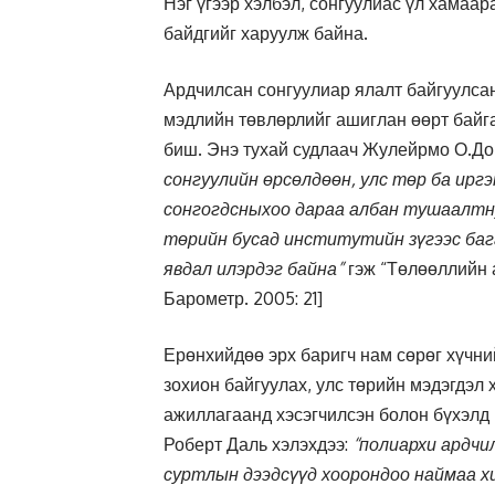
Нэг үгээр хэлбэл, сонгуулиас үл хамаар
байдгийг харуулж байна.
Ардчилсан сонгуулиар ялалт байгуулсан
мэдлийн төвлөрлийг ашиглан өөрт байга
биш. Энэ тухай судлаач Жулейрмо О.До
сонгуулийн өрсөлдөөн, улс төр ба иргэ
сонгогдсныхоо дараа албан тушаалтну
төрийн бусад институтийн зүгээс бага
явдал илэрдэг байна”
гэж “Төлөөллийн 
Барометр. 2005: 21]
Ерөнхийдөө эрх баригч нам сөрөг хүчни
зохион байгуулах, улс төрийн мэдэгдэл 
ажиллагаанд хэсэгчилсэн болон бүхэлд н
Роберт Даль хэлэхдээ:
“полиархи ардчи
суртлын дээдсүүд хоорондоо наймаа хий