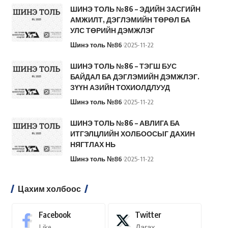
ШИНЭ ТОЛЬ №86 – ЭДИЙН ЗАСГИЙН
АМЖИЛТ, ДЭГЛЭМИЙН ТӨРӨЛ БА
УЛС ТӨРИЙН ДЭМЖЛЭГ
Шинэ толь №86
2025-11-22
ШИНЭ ТОЛЬ №86 – ТЭГШ БУС
БАЙДАЛ БА ДЭГЛЭМИЙН ДЭМЖЛЭГ.
ЗҮҮН АЗИЙН ТОХИОЛДЛУУД
Шинэ толь №86
2025-11-22
ШИНЭ ТОЛЬ №86 – АВЛИГА БА
ИТГЭЛЦЛИЙН ХОЛБООСЫГ ДАХИН
НЯГТЛАХ НЬ
Шинэ толь №86
2025-11-22
Цахим холбоос
Facebook
Twitter
Like
Дагах