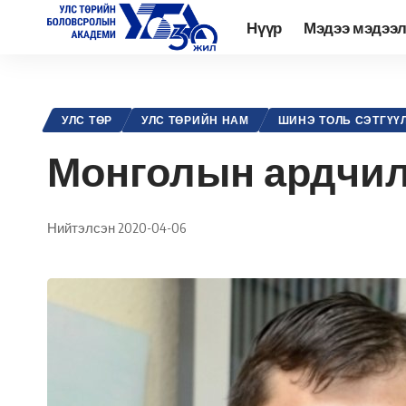
Нүүр
Мэдээ мэдээ
Academy.edu.mn
>
Нийтлэл
>
Улс төр
>
Улс төрийн нам
>
Монгол
УЛС ТӨР
УЛС ТӨРИЙН НАМ
ШИНЭ ТОЛЬ СЭТГҮҮ
Монголын ардчил
Нийтэлсэн 2020-04-06