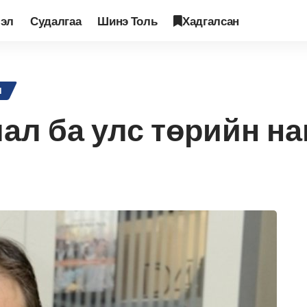
лэл
Судалгаа
Шинэ Толь
Хадгалсан
ын ардчилал ба улс төрийн намууд
Л
ал ба улс төрийн н