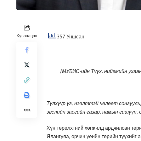
Хуваалцах
357 Уншсан
/
МУБИС-ийн Түүх, нийгмийн ухаа
Түлхүүр үг: нээлттэй чөлөөт сонгууль,
эвслийн засгийн газар, намын гишүүн, 
Хүн төрөлхтний хөгжилд ардчилсан төрий
Ялангуяа, орчин үеийн төрийн түүхийг 