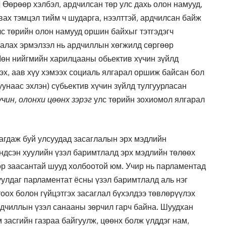
] Өөрөөр хэлбэл, ардчилсан төр улс дахь олон намууд,
вах тэмцэл тийм ч шударга, нээлттэй, ардчилсан байж
лс төрийн олон намууд оршин байхыг тэтгэдэгч
галах эрмэлзэл нь ардчиллын хөгжилд сөргөөр
Мөн нийгмийн харилцааны обьектив хүчин зүйлд
г эх, аав хүу хэмээх социаль ялгарал оршиж байсан бол
уунаас эхлэн) сүбьектив хүчин зүйлд тулгуурласан
учин, олонхи цөөнх зэрэг
улс төрийн зохиомол ялгарал
агдаж буй улсуудад засаглалын эрх мэдлийн
үндсэн хуулийн үзэл баримтлалд эрх мэдлийн төлөөх
ор заасантай шууд холбоотой юм. Учир нь парламентад
уулдаг парламентат ёсны үзэл баримтлалд аль нэг
тоох болон гүйцэтгэх засаглал бүхэлдээ төвлөрүүлэх
рдчиллын үзэл санааны зөрчил гарч байна. Шуудхан
 засгийн газраа байгуулж, цөөнх болж үлддэг нам,