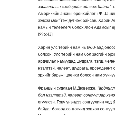
засаглалын хэлбэрийг ойлгож байна”
гэ
Америкийн анхны ерөнхийлөгч Ж.Ваши
зэвсэг мөн”
гэж дүгнэж байсан. Харин А
намын төлөөлөгч болох Жон Адамсыг ер
1996:43]
Харин улс төрийн нам нь 1960-аад оноо
болсон. Улс төрийн нам бол засгийн эрх
ардчилал намуудад шудрага, тэгш, чөлө
нээлттэй, чөлөөт, шудрага, өрсөлдөөнт
эрхийг барьж; цөөнхи болсон нам хүчнү
Францын судлаач М.Дюверже,
“ардчилл
бол нээлттэй, чөлөөт сонгуулиар хэнэ
өгүүлсэн. Гэвч үнэндээ сонгуулийн үед
байдаг бөгөөд сонгогчид зөвхөн сонгуу