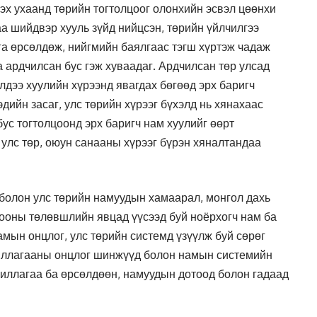
эх ухаанд төрийн тогтолцоог олонхийн эсвэл цөөнхи
аа шийдвэр хууль зүйд нийцсэн, төрийн үйлчилгээ
рга өрсөлдөж, нийгмийн баялгаас тэгш хүртэж чадаж
а ардчилсан бус гэж хуваадаг. Ардчилсан төр улсад
элдээ хуулийн хүрээнд явагдах бөгөөд эрх баригч
дийн засаг, улс төрийн хүрээг бүхэлд нь хянахаас
ус тогтолцоонд эрх баригч нам хуулийг өөрт
, улс төр, оюун санааны хүрээг бүрэн хяналтандаа
 болон улс төрийн намуудын хамаарал, монгол дахь
цооны төлөвшлийн явцад үүсээд буй ноёрхогч нам ба
амын онцлог, улс төрийн системд үзүүлж буй сөрөг
жиллагааны онцлог шинжүүд болон намын системийн
иллагаа ба өрсөлдөөн, намуудын дотоод болон гадаад