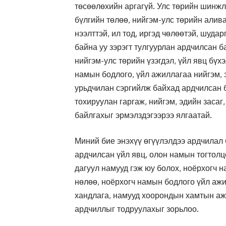
төсөөлөхийн аргагүй. Улс төрийн шинжл
бүлгийн төлөө, нийгэм-улс төрийн алив
нээлттэй, ил тод, иргэд чөлөөтэй, шуда
байна уу зэрэгт тулгуурлан ардчилсан б
нийгэм-улс төрийн үзэгдэл, үйл явц бүх
намын бодлого, үйл ажиллагаа нийгэм, э
урьдчилан сэргийлж байхад ардчилсан б
тохируулан гаргаж, нийгэм, эдийн засаг
байлгахыг эрмэлздэгээрээ ялгаатай.
Миний бие энэхүү өгүүлэлдээ ардчилал
ардчилсан үйл явц, олон намын тогтол
дагуул намууд гэж юу болох, ноёрхогч н
нөлөө, ноёрхогч намын бодлого үйл а
хандлага, намууд хоорондын хамтын аж
ардчиллыг тодруулахыг зорьлоо.