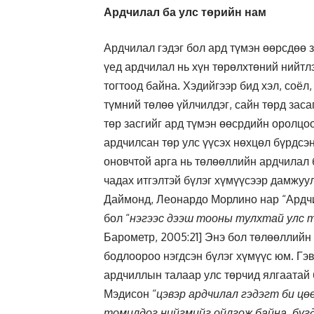
Ардчилал ба улс төрийн нам
Ардчилал гэдэг бол ард түмэн өөрсдөө 
үед ардчилал нь хүн төрөлхтөний нийтл
тогтоод байна. Хэдийгээр бид хэл, соёл
түмний төлөө үйлчилдэг, сайн төрд заса
төр засгийг ард түмэн өөсрдийн оролцо
ардчилсан төр улс үүсэх нөхцөл бүрдсэ
оновчтой арга нь төлөөллийн ардчилал 
чадах итгэлтэй бүлэг хүмүүсээр дамжуу
Даймонд, Леонардо Морлино нар “Ардчи
бол “
нэгээс дээш тооны тулхтай улс 
Барометр, 2005:21] Энэ бол төлөөллийн
бодлоороо нэгдсэн бүлэг хүмүүс юм. Гэ
ардчиллын талаар улс төрчид ялгаатай
Мэдисон “
цэвэр ардчилал гэдэгт би цө
томилдог нийгмийг ойлгож байна, бүг