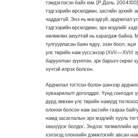
тэмдэглэсэн байх юм. [Р.Даль. 2004:100
тэдгээрийн өрсөлдөөн, засгийн эрхийг а
чаддаггүй. Энэ нь магадгүй, ардчилал у
тэдгээрийн өрсөлдөөн, эрх мэдлийг хад
нөлөөлөх аюултай нь харагдаж байна. 
тулгуурласан баян ядуу, эзэн боол, эцэ
улс төрийн нам үүссэнээр (XVII—XVIII з
баруунтан зүүнтэн, эрх баригч сөрөг х
хүчтэй илрэх болсон.
Ардчилал тогтсон болон шинээр ардчил
хуваарилалт доголддог. Үүнд сонгодог 
дүрд зөвхөн улс төрийн намууд тоглохо
олонхи болсон нам засгийн газраа байг
намд засаглалын эрх мэдлийг хууль тог
хөшүүрэг болдог. Эндээс төлөөллийн а
хэлэхэд олонхийн дэмжлэгийг авсан нам