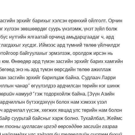
засгийн эрхийг барихыг хэлсэн ерөнхий ойлголт. Орчин
эг хүлээн зөвшөөрдөг суурь үнэлэмж, үнэт зүйл болж
, бүс нутгийн ялгаатай орчинд амьдарцгаадаг ч, ард
глагдахыг хүсдэг. Иймээс ард түмний төлөө үйлчилдэг
отойгоор байгуулахыг эрмэлзэж, оролдож ирсэн нь
н юм. Өнөөдөр ард түмэн засгийн эрхийг барих хамгийн
бөгөөд энэ нь ард түмэн өөрсдийн төлөө ажиллаж
лан засгийн эрхийг барилцаж байна. Судлаач Ларри
ллын чанар” өгүүлэлдээ ардчилсан төрийн нэг шинж
төрийн намууд”
гэж тодорхойлж байна. [Зүүн Азийн
 ардчиллын бүтээгдэхүүн болох нам хэмээх үзэл
вч ардчилал үүсэж, хөгжих явцад улс төрийн нам болон
 байр суурьтай байсныг харж болно. Тухайлбал, Жеймс
өн тооны цугласан иргэд өөрсөддөө засгийн газраа
д найрамдах улс гэдэгт би төлөөллийн систем бүхий