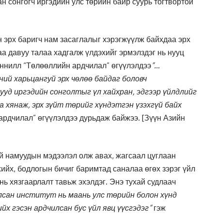
ан сонгогч иргэдийн улс төрийн байр суурь тогтвортой
 эрх баригч нам засаглалыг хэрэгжүүлж байхдаа эрх
а давуу талаа хадгалж үлдэхийг эрмэлздэг нь нууц
ннилл “Төлөөллийн ардчилал” өгүүлэлдээ
”…
ний харьцангуй эрх чөлөө байдаг боловч
уд иргэдийн сонголтыг үл хайхран, эдгээр үйлдлийг
 хянаж, эрх зүйт төрийг хүндэтгэн үзэхгүй байх
ардчилал” өгүүлэлдээ дурьдаж байжээ. [Зүүн Азийн
й намуудын мэдээлэл олж авах, жагсаал цуглаан
хийх, бодлогын бичиг баримтад саналаа өгөх зэрэг үйл
ь хязгаарлалт тавьж эхэлдэг. Энэ тухай судлаач
лсан институт нь маань улс төрийн болон хүнд
х гэсэн ардчилсан бус үйл явц үүсгэдэг”
гэж