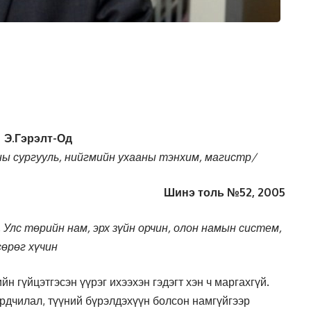
Э.Гэрэлт-Од
ны сургууль, нийгмийн ухааны тэнхим, магистр/
Шинэ толь №52, 2005
 Улс төрийн нам, эрх зүйн орчин, олон намын систем,
сөрөг хүчин
н гүйцэтгэсэн үүрэг ихээхэн гэдэгт хэн ч маргахгүй.
ардчилал, түүний бүрэлдэхүүн болсон намгүйгээр