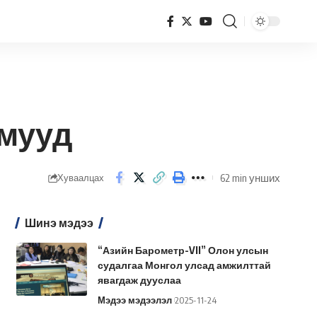
амууд
62 min унших
Хуваалцах
Шинэ мэдээ
“Азийн Барометр-VII” Олон улсын
судалгаа Монгол улсад амжилттай
явагдаж дууслаа
Мэдээ мэдээлэл
2025-11-24