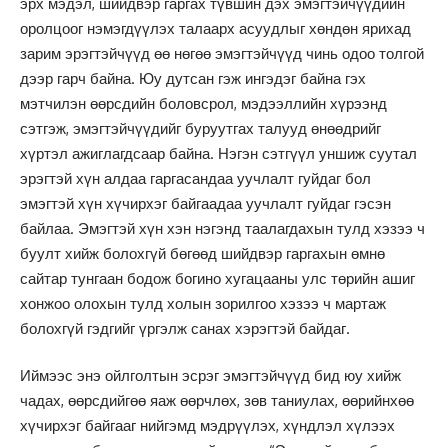
эрх мэдэл, шийдвэр гаргах түвшин дэх эмэгтэйчүүдийн
оролцоог нэмэгдүүлэх талаарх асуудлыг хөндөн ярихад
зарим эрэгтэйчүүд өө нөгөө эмэгтэйчүүд чинь одоо толгой
дээр гарч байна. Юу дутсан гэж ингэдэг байна гэх
мэтчилэн өөрсдийн боловсрол, мэдээллийн хүрээнд
сэтгэж, эмэгтэйчүүдийг буруутгах талууд өнөөдрийг
хүртэл ажиглагдсаар байна. Нэгэн сэтгүүл уншиж суутал
эрэгтэй хүн алдаа гаргасандаа уучлалт гуйдаг бол
эмэгтэй хүн хүчирхэг байгаадаа уучлалт гуйдаг гэсэн
байлаа. Эмэгтэй хүн хэн нэгэнд таалагдахын тулд хэзээ ч
буулт хийж болохгүй бөгөөд шийдвэр гаргахын өмнө
сайтар тунгаан бодож богино хугацааны улс төрийн ашиг
хонжоо олохын тулд холын зорилгоо хэзээ ч мартаж
болохгүй гэдгийг үргэлж санах хэрэгтэй байдаг.
Иймээс энэ ойлголтын эсрэг эмэгтэйчүүд бид юу хийж
чадах, өөрсдийгөө яаж өөрчлөх, зөв таниулах, өөрийнхөө
хүчирхэг байгааг нийгэмд мэдрүүлэх, хүндлэл хүлээх