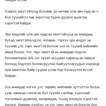
Хэрвээ эмэгтэйчүүд боломж, үр нөлөөг олж авч чадсан л
бол түүнийгээ зөв эерэгээр бүрэн дүүрэн ашиглах
хэрэгтэй байдаг.
Эрх мэдлийг олж авч чадсан эмэгтэйчүүд нь өнөөдөр
бусад эмэгтэйчүүдээс ялгарах, тэрхүү эрх мэдэл нь
түүнийг улс төрч эмэгтэй болгож энэ нь түүний нийгмийн
имиж болно. Улс төрч эмэгтэй нь өнөөдөр олдсон
боломжоороо аль нэг чухал асуудал хариуцсан намын
болоод бодлого боловсруулах байгууллагуудын хороонд
орж ажиллан байр сууриа улам бүр бэхжүүлэх ёстой
байдаг.
Хүн өнөөдөр нэгэнт улс төрийн, нийгмийн зүтгэлтэн болох
хувь заяагаа сонгосон бол тухайн салбар, хүрээний
тоглоомын дүрмэнд захирагдаж, түүнд зохицох хэрэгтэй
болдог. Өөрөөр хэлбэл, та улс төрч эмэгтэй болсон бол