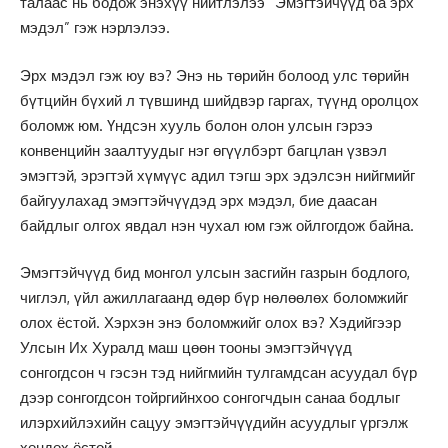
талаас нь бодож энэхүү нийтлэлээ “Эмэгтэйчүүд ба эрх
мэдэл” гэж нэрлэлээ.
Эрх мэдэл гэж юу вэ? Энэ нь төрийн болоод улс төрийн
бүтцийн бүхий л түвшинд шийдвэр гаргах, түүнд оролцох
боломж юм. Үндсэн хууль болон олон улсын гэрээ
конвенцийн заалтуудыг нэг өгүүлбэрт багцлан үзвэл
эмэгтэй, эрэгтэй хүмүүс адил тэгш эрх эдэлсэн нийгмийг
байгуулахад эмэгтэйчүүдэд эрх мэдэл, бие даасан
байдлыг олгох явдал нэн чухал юм гэж ойлгогдож байна.
Эмэгтэйчүүд бид монгол улсын засгийн газрын бодлого,
чиглэл, үйл ажиллагаанд өдөр бүр нөлөөлөх боломжийг
олох ёстой. Хэрхэн энэ боломжийг олох вэ? Хэдийгээр
Улсын Их Хуралд маш цөөн тооны эмэгтэйчүүд
сонгогдсон ч гэсэн тэд нийгмийн тулгамдсан асуудал бүр
дээр сонгогдсон тойргийнхоо сонгогчдын санаа бодлыг
илэрхийлэхийн сацуу эмэгтэйчүүдийн асуудлыг үргэлж
хөндөх ёстой.