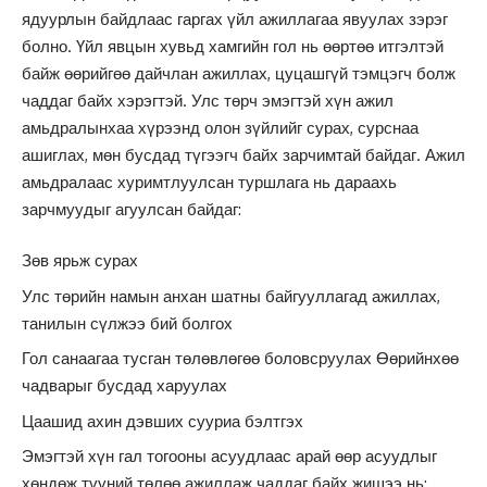
ядуурлын байдлаас гаргах үйл ажиллагаа явуулах зэрэг
болно. Үйл явцын хувьд хамгийн гол нь өөртөө итгэлтэй
байж өөрийгөө дайчлан ажиллах, цуцашгүй тэмцэгч болж
чаддаг байх хэрэгтэй. Улс төрч эмэгтэй хүн ажил
амьдралынхаа хүрээнд олон зүйлийг сурах, сурснаа
ашиглах, мөн бусдад түгээгч байх зарчимтай байдаг. Ажил
амьдралаас хуримтлуулсан туршлага нь дараахь
зарчмуудыг агуулсан байдаг:
Зөв ярьж сурах
Улс төрийн намын анхан шатны байгууллагад ажиллах,
танилын сүлжээ бий болгох
Гол санаагаа тусган төлөвлөгөө боловсруулах Өөрийнхөө
чадварыг бусдад харуулах
Цаашид ахин дэвших сууриа бэлтгэх
Эмэгтэй хүн гал тогооны асуудлаас арай өөр асуудлыг
хөндөж түүний төлөө ажиллаж чаддаг байх жишээ нь: