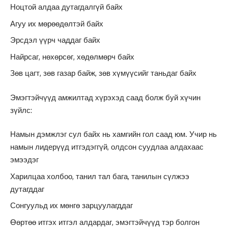
Ноцтой алдаа дутагдалгүй байх
Агуу их мөрөөдөлтэй байх
Эрсдэл үүрч чаддаг байх
Найрсаг, нөхөрсөг, хөдөлмөрч байх
Зөв цагт, зөв газар байж, зөв хүмүүсийг таньдаг байх
Эмэгтэйчүүд амжилтад хүрэхэд саад болж буй хүчин
зүйлс:
Намын дэмжлэг сул байх нь хамгийн гол саад юм. Учир нь
намын лидерүүд итгэдэггүй, олдсон суудлаа алдахаас
эмээдэг
Харилцаа холбоо, танил тал бага, танилын сүлжээ
дутагддаг
Сонгуульд их мөнгө зарцуулагддаг
Өөртөө итгэх итгэл алдардаг, эмэгтэйчүүд тэр болгон