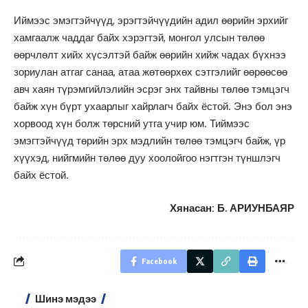
Иймээс эмэгтэйчүүд, эрэгтэйчүүдийн адил өөрийн эрхийг
хамгаалж чаддаг байх хэрэгтэй, монгол улсын төлөө
өөрчлөлт хийх хүсэлтэй байж өөрийн хийж чадах бүхнээ
зориулан атгаг санаа, атаа жөтөөрхөх сэтгэлийг өөрөөсөө
авч хаян түрэмгийлэлийн эсрэг энх тайвны төлөө тэмцэгч
байж хүн бүрт ухаарлыг хайрлагч байх ёстой. Энэ бол энэ
хорвоод хүн болж төрсний утга учир юм. Тиймээс
эмэгтэйчүүд төрийн эрх мэдлийн төлөө тэмцэгч байж, үр
хүүхэд, нийгмийн төлөө дуу хоолойгоо нэгтгэн түншлэгч
байх ёстой.
Хянасан: Б. АРИУНБАЯР
Facebook
Шинэ мэдээ