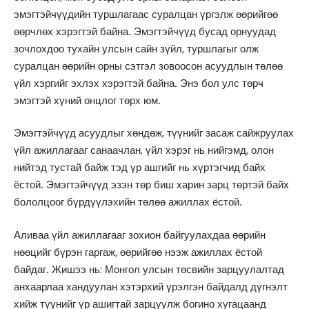
эмэгтэйчүүдийн туршлагаас суралцан үргэлж өөрийгөө
өөрчлөх хэрэгтэй байна. Эмэгтэйчүүд бусад орнуудад
зочлохдоо тухайн улсын сайн зүйл, туршлагыг олж
суралцан өөрийн орны сэтгэл зовоосон асуудлын төлөө
үйл хэргийг эхлэх хэрэгтэй байна. Энэ бол улс төрч
эмэгтэй хүний онцлог төрх юм.
Эмэгтэйчүүд асуудлыг хөндөж, түүнийг засаж сайжруулах
үйл ажиллагааг санаачлан, үйл хэрэг нь нийгэмд, олон
нийтэд тустай байж тэд үр ашгийг нь хүртэгчид байх
ёстой. Эмэгтэйчүүд эзэн төр биш харин зарц төртэй байх
бололцоог бүрдүүлэхийн төлөө ажиллах ёстой.
Аливаа үйл ажиллагааг зохион байгуулахдаа өөрийн
нөөцийг бүрэн гаргаж, өөрийгөө нээж ажиллах ёстой
байдаг. Жишээ нь: Монгол улсын төсвийн зарцуулалтад
анхаарлаа хандуулан хэтэрхий үрэлгэн байдалд дүгнэлт
хийж түүнийг үр ашигтай зарцуулж богино хугацаанд