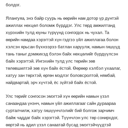
болдог.
Ялангуяа, энэ байр суурь нь өөрийн нам дотор үр дүнтэй
ажиллах нөхцөл боломж бүрддэг. Улс төрд амжилтанд
хүрэхийн тулд юуны түрүүнд сонгогдох нь чухал. Та
өөрийн намдаа хэрэгтэй хүн гэдгээ үйл ажиллагаа болон
хэлсэн ярьсан бүхнээрээ батлан харуулж, намын гишүүд
тань таныг дэмжихэд бэлэн байх нөхцөлийг бүрдүүлсэн
байх хэрэгтэй. Ингэхийн тулд улс төрийн зөв
төлөвшилтэй зөв хүн байх ёстой. Өөрөөр хэлбэл ухаалаг,
хатуу зан төрхтэй, өргөн мэдлэг боловсролтой, нямбай,
найдвартай, эрч хүчтэй, ёс зүйтэй байх ёстой.
Улс төрийг сонгосон эмэгтэй хүн өөрийн намын үзэл
санаандаа үнэнч, намын үйл ажиллагааг сайн дураараа
сурталчилж, хатуу гишүүнчлэлийг бий болгож зарчимч
байж чаддаг байх хэрэгтэй. Түүнчлэн улс төр сонирхдог,
өөртэй нь адил үзэл санаатай бусад эмэгтэйчүүдтэй