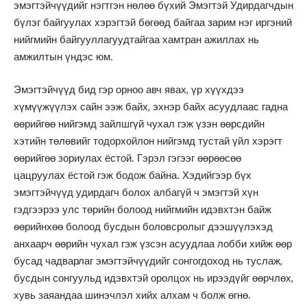
эмэгтэйчүүдийг нэгтгэн нөлөө бүхий Эмэгтэй Удирдагчдын
бүлэг байгуулах хэрэгтэй бөгөөд байгаа зарим нэг иргэний
нийгмийн байгууллагуудтайгаа хамтран ажиллах нь
амжилтын үндэс юм.
Эмэгтэйчүүд бид гэр орноо авч явах, үр хүүхдээ
хүмүүжүүлэх сайн ээж байх, эхнэр байх асуудлаас гадна
өөрийгөө нийгэмд зайлшгүй чухал гэж үзэн өөрсдийн
хэтийн төлөвийг тодорхойлон нийгэмд тустай үйл хэрэгт
өөрийгөө зориулах ёстой. Гэрэл гэгээг өөрөөсөө
цацруулах ёстой гэж бодож байна. Хэдийгээр бүх
эмэгтэйчүүд удирдагч болох албагүй ч эмэгтэй хүн
гэдгээрээ улс төрийн болоод нийгмийн идэвхтэн байж
өөрийнхөө болоод бусдын боловсролыг дээшүүлэхэд
анхаарч өөрийн чухал гэж үзсэн асуудлаа лобби хийж өөр
бусад чадварлаг эмэгтэйчүүдийг сонгогдоход нь туслаж,
бусдын сонгуульд идэвхтэй оролцох нь ирээдүйг өөрчлөх,
хувь заяандаа шинэчлэл хийх алхам ч болж өгнө.