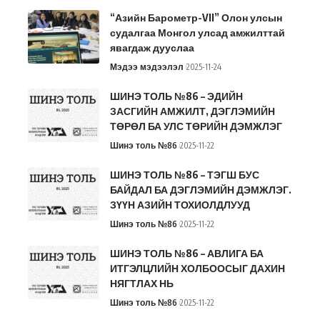
“Азийн Барометр-VII” Олон улсын
судалгаа Монгол улсад амжилттай
явагдаж дууслаа
Мэдээ мэдээлэл
2025-11-24
ШИНЭ ТОЛЬ №86 – ЭДИЙН
ЗАСГИЙН АМЖИЛТ, ДЭГЛЭМИЙН
ТӨРӨЛ БА УЛС ТӨРИЙН ДЭМЖЛЭГ
Шинэ толь №86
2025-11-22
ШИНЭ ТОЛЬ №86 – ТЭГШ БУС
БАЙДАЛ БА ДЭГЛЭМИЙН ДЭМЖЛЭГ.
ЗҮҮН АЗИЙН ТОХИОЛДЛУУД
Шинэ толь №86
2025-11-22
ШИНЭ ТОЛЬ №86 – АВЛИГА БА
ИТГЭЛЦЛИЙН ХОЛБООСЫГ ДАХИН
НЯГТЛАХ НЬ
Шинэ толь №86
2025-11-22