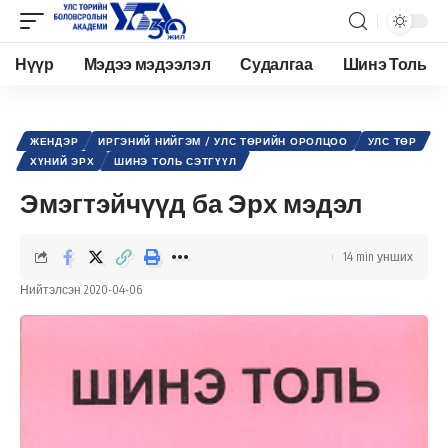
Нүүр
Мэдээ мэдээлэл
Судалгаа
Шинэ Толь
Academy.edu.mn
>
Нийтлэл
>
Хүний эрх
>
Жендэр
>
Эмэгтэйчүүд ба Эрх мэдэл
ЖЕНДЭР
ИРГЭНИЙ НИЙГЭМ / УЛС ТӨРИЙН ОРОЛЦОО
УЛС ТӨР
ХҮНИЙ ЭРХ
ШИНЭ ТОЛЬ СЭТГҮҮЛ
Эмэгтэйчүүд ба Эрх мэдэл
14 min унших
Нийтэлсэн 2020-04-06