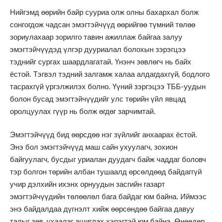
Нийгэмд өөрийн байр сууриа олж олны бахархал болж
сонгогдож чадсан эмэгтэйчүүд өөрийгөө түмний төлөө
зориулахаар зорилго тавин ажиллаж байгаа залуу
эмэгтэйчүүдэд үлгэр дууриалал болохын зэрэгцээ
тэднийг сургах шаардлагатай. Үнэнч зөвлөгч нь байх
ёстой. Тэгвэл тэдний залгамж халаа алдагдахгүй, бодлого
тасрахгүй үргэлжилэх болно. Үүний зэргэцээ ТББ-уудын
болон бусад эмэгтэйчүүдийг улс төрийн үйл явцад
оролцуулах гүүр нь болж өгдөг зарчимтай.
Эмэгтэйчүүд бид өөрсдөө нэг зүйлийг анхаарах ёстой.
Энэ бол эмэгтэйчүүд маш сайн ухуулагч, зохион
байгуулагч, бусдыг уриалан дуудагч байж чаддаг боловч
тэр болгон төрийн албан тушаалд өрсөлдөөд байдаггүй
учир дэлхийн ихэнх орнуудын засгийн газарт
эмэгтэйчүүдийн төлөөлөл бага байдаг юм байна. Иймээс
энэ байдалдаа дүгнэлт хийж өөрсөндөө байгаа давуу
талыг зөв, ухаалаг ашиглах хэрэгтэй юм байна. Өнөөдөр