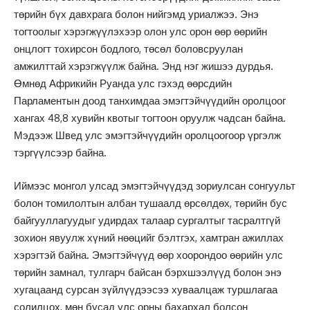
төрийн бүх давхрага болон нийгэмд уриалжээ. Энэ
тогтоолыг хэрэгжүүлэхээр олон улс орон өөр өөрийн
онцлогт тохирсон бодлого, төсөл боловсруулан
амжилттай хэрэгжүүлж байна. Энд нэг жишээ дурдья.
Өмнөд Африкийн Руанда улс гэхэд өөрсдийн
Парламентын доод танхимдаа эмэгтэйчүүдийн оролцоог
хангах 48,8 хувийн квотыг тогтоон оруулж чадсан байна.
Мэдээж Швед улс эмэгтэйчүүдийн оролцоогоор үргэлж
тэргүүлсээр байна.
Иймээс монгол улсад эмэгтэйчүүдэд зориулсан сонгуульт
болон томилолтын албан тушаалд өрсөлдөх, төрийн бус
байгууллагуудыг удирдах талаар сургалтыг тасралтгүй
зохион явуулж хүний нөөцийг бэлтгэх, хамтран ажиллах
хэрэгтэй байна. Эмэгтэйчүүд өөр хоорондоо өөрийн улс
төрийн замнал, тулгарч байсан бэрхшээлүүд болон энэ
хугацаанд сурсан зүйлүүдээсээ хуваалцаж туршлагаа
солилцох, мөн бусад улс орны бахархал болсон