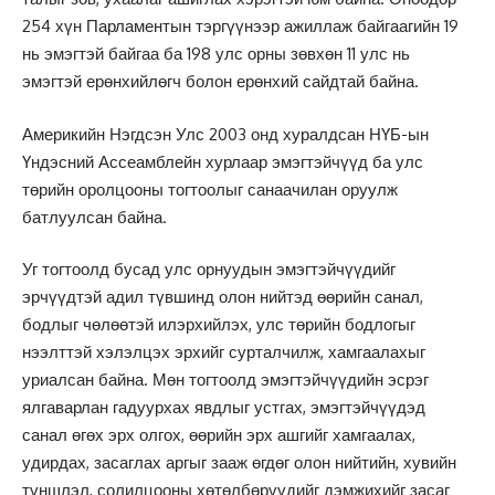
254 хүн Парламентын тэргүүнээр ажиллаж байгаагийн 19
нь эмэгтэй байгаа ба 198 улс орны зөвхөн 11 улс нь
эмэгтэй ерөнхийлөгч болон ерөнхий сайдтай байна.
Америкийн Нэгдсэн Улс 2003 онд хуралдсан НҮБ-ын
Үндэсний Ассеамблейн хурлаар эмэгтэйчүүд ба улс
төрийн оролцооны тогтоолыг санаачилан оруулж
батлуулсан байна.
Уг тогтоолд бусад улс орнуудын эмэгтэйчүүдийг
эрчүүдтэй адил түвшинд олон нийтэд өөрийн санал,
бодлыг чөлөөтэй илэрхийлэх, улс төрийн бодлогыг
нээлттэй хэлэлцэх эрхийг сурталчилж, хамгаалахыг
уриалсан байна. Мөн тогтоолд эмэгтэйчүүдийн эсрэг
ялгаварлан гадуурхах явдлыг устгах, эмэгтэйчүүдэд
санал өгөх эрх олгох, өөрийн эрх ашгийг хамгаалах,
удирдах, засаглах аргыг зааж өгдөг олон нийтийн, хувийн
түншлэл, солилцооны хөтөлбөрүүдийг дэмжихийг засаг