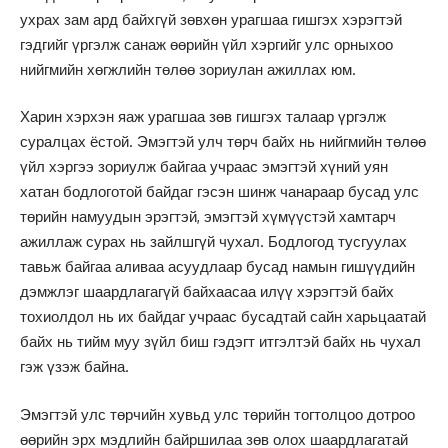
ухрах зам ард байхгүй зөвхөн урагшаа гишгэх хэрэгтэй
гэдгийг үргэлж санаж өөрийн үйл хэргийг улс орныхоо
нийгмийн хөгжлийн төлөө зориулан ажиллах юм.
Харин хэрхэн яаж урагшаа зөв гишгэх талаар үргэлж
суралцах ёстой. Эмэгтэй улч төрч байх нь нийгмийн төлөө
үйл хэргээ зориулж байгаа учраас эмэгтэй хүний уян
хатан бодлоготой байдаг гэсэн шинж чанараар бусад улс
төрийн намуудын эрэгтэй, эмэгтэй хүмүүстэй хамтарч
ажиллаж сурах нь зайлшгүй чухал. Бодлогод тусгуулах
тавьж байгаа аливаа асуудлаар бусад намын гишүүдийн
дэмжлэг шаардлагагүй байхаасаа илүү хэрэгтэй байх
тохиолдол нь их байдаг учраас бусадтай сайн харьцаатай
байх нь тийм муу зүйл биш гэдэгт итгэлтэй байх нь чухал
гэж үзэж байна.
Эмэгтэй улс төрчийн хувьд улс төрийн тогтолцоо дотроо
өөрийн эрх мэдлийн байршилаа зөв олох шаардлагатай