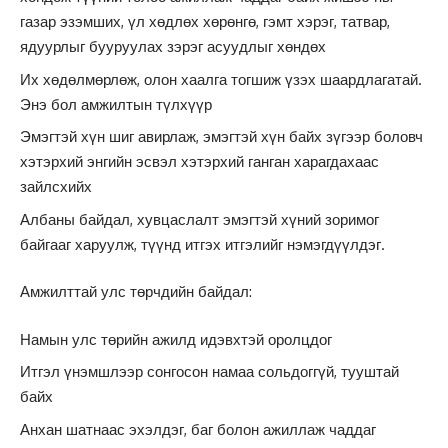
газар эзэмших, үл хөдлөх хөрөнгө, гэмт хэрэг, татвар,
ядуурлыг бууруулах зэрэг асуудлыг хөндөх
Их хөдөлмөрлөж, олон хаалга тогшиж үзэх шаардлагатай.
Энэ бол амжилтын түлхүүр
Эмэгтэй хүн шиг авирлаж, эмэгтэй хүн байх зүгээр боловч
хэтэрхий энгийн эсвэл хэтэрхий ганган харагдахаас
зайлсхийх
Албаны байдал, хувцаслалт эмэгтэй хүний зоримог
байгааг харуулж, түүнд итгэх итгэлийг нэмэгдүүлдэг.
Амжилттай улс төрчдийн байдал:
Намын улс төрийн ажилд идэвхтэй оролцдог
Итгэл үнэмшлээр сонгосон намаа сольдоггүй, тууштай
байх
Анхан шатнаас эхэлдэг, баг болон ажиллаж чаддаг