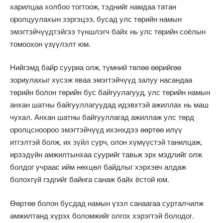
харилцаа холбоо тогтоож, тэднийг намдаа татан
оролцуулахын зэргэцээ, бусад улс төрийн намын
эмэгтэйчүүдтэйгээ түншлэгч байх нь улс төрийн соёлын
томоохон үзүүлэлт юм.
Нийгэмд байр сууриа олж, түмний төлөө өөрийгөө
зориулахыг хүсэж яваа эмэгтэйчүүд залуу насандаа
төрийн болон төрийн бус байгуулагууд, улс төрийн намын
анхан шатны байгууллагуудад идэвхтэй ажиллах нь маш
чухал. Анхан шатны байгууллагад ажиллаж улс төрд
оролцсноороо эмэгтэйчүүд ихэнхдээ өөртөө илүү
итгэлтэй болж, их зүйл сурч, олон хүмүүстэй танилцаж,
ирээдүйн амжилтынхаа суурийг тавьж эрх мэдлийг олж
болдог учраас ийм нөхцөл байдлыг хэрхэвч алдаж
болохгүй гэдгийг байнга санаж байх ёстой юм.
Өөртөө болон бусдад намын үзэл санаагаа сурталчилж
амжилтанд хүрэх боломжийг олгох хэрэгтэй болодог.