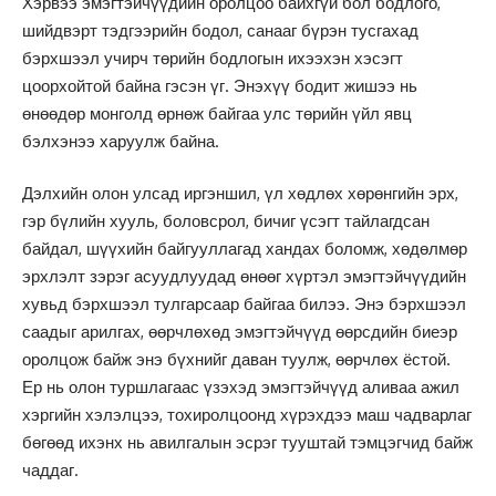
Хэрвээ эмэгтэйчүүдийн оролцоо байхгүй бол бодлого,
шийдвэрт тэдгээрийн бодол, санааг бүрэн тусгахад
бэрхшээл учирч төрийн бодлогын ихээхэн хэсэгт
цоорхойтой байна гэсэн үг. Энэхүү бодит жишээ нь
өнөөдөр монголд өрнөж байгаа улс төрийн үйл явц
бэлхэнээ харуулж байна.
Дэлхийн олон улсад иргэншил, үл хөдлөх хөрөнгийн эрх,
гэр бүлийн хууль, боловсрол, бичиг үсэгт тайлагдсан
байдал, шүүхийн байгууллагад хандах боломж, хөдөлмөр
эрхлэлт зэрэг асуудлуудад өнөөг хүртэл эмэгтэйчүүдийн
хувьд бэрхшээл тулгарсаар байгаа билээ. Энэ бэрхшээл
саадыг арилгах, өөрчлөхөд эмэгтэйчүүд өөрсдийн биеэр
оролцож байж энэ бүхнийг даван туулж, өөрчлөх ёстой.
Ер нь олон туршлагаас үзэхэд эмэгтэйчүүд аливаа ажил
хэргийн хэлэлцээ, тохиролцоонд хүрэхдээ маш чадварлаг
бөгөөд ихэнх нь авилгалын эсрэг тууштай тэмцэгчид байж
чаддаг.