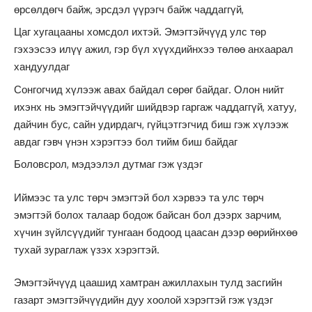
өрсөлдөгч байж, эрсдэл үүрэгч байж чаддаггүй,
Цаг хугацааны хомсдол ихтэй. Эмэгтэйчүүд улс төр
гэхээсээ илүү ажил, гэр бүл хүүхдийнхээ төлөө анхаарал
хандуулдаг
Сонгогчид хүлээж авах байдал сөрөг байдаг. Олон нийт
ихэнх нь эмэгтэйчүүдийг шийдвэр гаргаж чаддаггүй, хатуу,
дайчин бус, сайн удирдагч, гүйцэтгэгчид биш гэж хүлээж
авдаг гэвч үнэн хэрэгтээ бол тийм биш байдаг
Боловсрол, мэдээлэл дутмаг гэж үздэг
Иймээс та улс төрч эмэгтэй бол хэрвээ та улс төрч
эмэгтэй болох талаар бодож байсан бол дээрх зарчим,
хүчин зүйлсүүдийг тунгаан бодоод цаасан дээр өөрийнхөө
тухай зураглаж үзэх хэрэгтэй.
Эмэгтэйчүүд цаашид хамтран ажиллахын тулд засгийн
газарт эмэгтэйчүүдийн дуу хоолой хэрэгтэй гэж үздэг