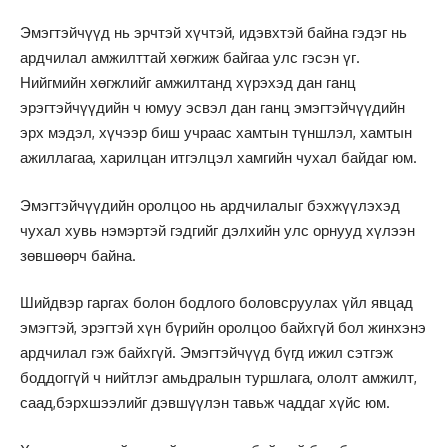
Эмэгтэйчүүд нь эрчтэй хүчтэй, идэвхтэй байна гэдэг нь
ардчилал амжилттай хөгжиж байгаа улс гэсэн үг.
Нийгмийн хөгжлийг амжилтанд хүрэхэд дан ганц
эрэгтэйчүүдийн ч юмуу эсвэл дан ганц эмэгтэйчүүдийн
эрх мэдэл, хүчээр биш учраас хамтын түншлэл, хамтын
ажиллагаа, харилцан итгэлцэл хамгийн чухал байдаг юм.
Эмэгтэйчүүдийн оролцоо нь ардчилалыг бэхжүүлэхэд
чухал хувь нэмэртэй гэдгийг дэлхийн улс орнууд хүлээн
зөвшөөрч байна.
Шийдвэр гаргах болон бодлого боловсруулах үйл явцад
эмэгтэй, эрэгтэй хүн бүрийн оролцоо байхгүй бол жинхэнэ
ардчилал гэж байхгүй. Эмэгтэйчүүд бүгд ижил сэтгэж
боддоггүй ч нийтлэг амьдралын туршлага, ололт амжилт,
саад,бэрхшээлийг дэвшүүлэн тавьж чаддаг хүйс юм.