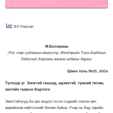
164 Уншсан
М.Болормаа
/Улс төр судлалын магистр, Жендэрийн Тэгш Байдлын
Үндэсний
Хорооны ажлын албаны дарга/
Шинэ толь №55, 2006
Түлхүүр үг: Эмэгтэй гишүүд, идэвхтэй, түмний төлөө,
засгийн газрын бодлого
Эмэгтэйчүүд ба эрх мэдэл гэсэн сэдвийг сонгон авч
өөрийнхөө нийтлэлийг бичиж байна. Учир нь бид төрийн