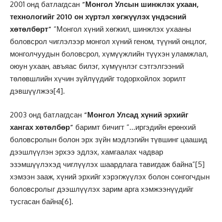
2001 онд батлагдсан
“Монгол Улсын шинжлэх ухаан,
технологийг 2010 он хүртэл хөгжүүлэх үндэсний
хөтөлбөрт”
“Монгол хүний хөгжил, шинжлэх ухааны
боловсрол чиглэлээр монгол хүний геном, түүний онцлог,
монголчуудын боловсрол, хүмүүжлийн түүхэн уламжлал,
оюун ухаан, авъяас билэг, хүмүүнлэг сэтгэлгээний
төлөвшлийн хүчин зүйлүүдийг тодорхойлох зорилт
дэвшүүлжээ
[4]
.
2003 онд батлагдсан
“Монгол Улсад хүний эрхийг
хангах хөтөлбөр”
баримт бичигт “…иргэдийн ерөнхий
боловсролын болон эрх зүйн мэдлэгийн түвшинг цаашид
дээшлүүлэн эрхээ эдлэх, хамгаалах чадвар
эзэмшүүлэхэд чиглүүлэх шаардлага тавигдаж байна”
[5]
хэмээн зааж, хүний эрхийг хэрэгжүүлэх болон сонгогчдын
боловсролыг дээшлүүлэх зарим арга хэмжээнүүдийг
тусгасан байна
[6]
.