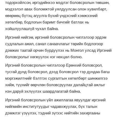
тодорхойлсон, иргэдийнхээ мэдлэг боловсролын төвшин,
мэдээлэл авах боломжтой уялдуулсан олон хувилбарт,
өвөрмөц бүтэц агуулга бүхий үндэсний хэмжээний
хөтөлбөр, бодлогын баримт бичгийг батлах нь
хойшлуулашгүй чухал байна.
Иргэний нийгэм, иргэний боловсролын чиглэлээр эрдэм
судлалын ажил, санал санаачлагыг төрийн бодлогоор
дэмжих таатай орчин бүрдүүлэх нь Монгол улсад Иргэний
боловсролыг хөгжүүлэх нэг нөхцөл болно.
Иргэний боловсролын чиглэлээр Ерөнхий боловсрол,
тусгай дунд боловсрол, дээд боловсрол тэр дундаа багш
мэргэжилтнийг бэлтгэх сургалтын хөтөлбөрт шинжилгээ
хийж, түүнийг өөрчлөн боловсруулах далайцтай ажлыг
нэн даруй эхлүүлэх шаардлагатай байна.
Иргэний боловсролын үйл ажиллагаа явуулдаг иргэний
нийгмийн институтуудыг чадавхжуулах, бүх талын
дэмжлэг үзүүлэх, тэдний зүгээс нийтийн захиргааны