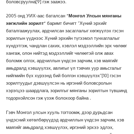
боловсруулна
[9]
гэж заажээ.
2005 онд УИХ-аас баталсан
“Монгол Улсын мянганы
хөгжлийн зорилт”
баримт бичигт “Хүний эрхийг
баталгаажуулах, ардчилсан засаглалыг хөгжүүлэх гэсэн
зорилгын үүднээс Хүний эрхийн түгээмэл тунхаглалыг
хүндэтгэж, чандлан сахих, хэвлэл мэдээллийн эрх чөлөөг
хангаж, олон нийтэд мэдээллийг чөлөөтэй олж авах
боломж олгох, ардчиллын үндсэн зарчим, хэв маягийг
амьдралд хэвшүүлэх, авлигыг үл тэвчих уур амьсгалыг
нийгмийн бүх хүрээнд бий болгон хэвшүүлэх”
[10]
гэсэн
зорилтуудыг дэвшүүлсэн нь иргэний боловсролын
хэрэгцээ шаардлага, зорилгыг мянганы зорилтын түвшинд
тодорхойлсон гэж үзэж болохоор байна .
Гэвч Монгол улсын хууль тогтоомж, дээр дурьдсан
үндэсний хөтөлбөрүүдэд ардчиллын үндсэн зарчим, хэв
маягийг амьдралд хэвшүүлэх, иргэний эрхээ эдлэх,