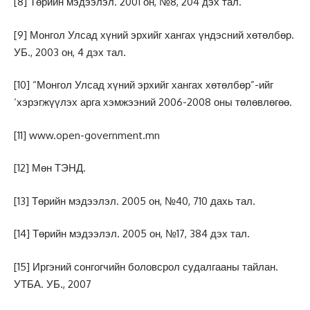
[8]
Төрийн мэдээлэл. 2001 он, №8, 204 дэх тал.
[9]
Монгол Улсад хүний эрхийг хангах үндэсний хөтөлбөр.
УБ., 2003 он, 4 дэх тал.
[10]
“Монгол Улсад хүний эрхийг хангах хөтөлбөр”-ийг
‘хэрэгжүүлэх арга хэмжээний 2006-2008 оны төлөвлөгөө.
[11]
www.open-government.mn
[12]
Мөн ТЭНД.
[13]
Төрийн мэдээлэл. 2005 он, №40, 710 дахь тал.
[14]
Төрийн мэдээлэл. 2005 он, №17, 384 дэх тал.
[15]
Иргэний сонгогчийн боловсрол судалгааны тайлан.
УТБА. УБ., 2007