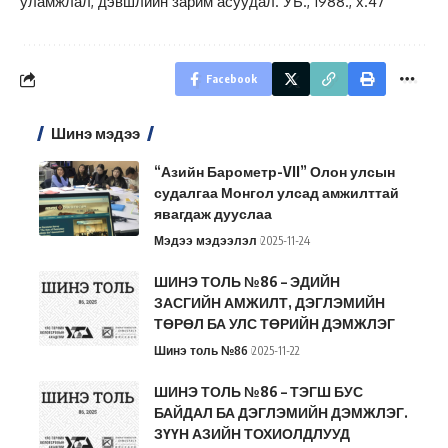
уламжлал, дэвшлийн зарим асуудал. УБ., 1988., х.47
Facebook
Шинэ мэдээ
“Азийн Барометр-VII” Олон улсын
судалгаа Монгол улсад амжилттай
явагдаж дууслаа
Мэдээ мэдээлэл
2025-11-24
ШИНЭ ТОЛЬ №86 – ЭДИЙН
ЗАСГИЙН АМЖИЛТ, ДЭГЛЭМИЙН
ТӨРӨЛ БА УЛС ТӨРИЙН ДЭМЖЛЭГ
Шинэ толь №86
2025-11-22
ШИНЭ ТОЛЬ №86 – ТЭГШ БУС
БАЙДАЛ БА ДЭГЛЭМИЙН ДЭМЖЛЭГ.
ЗҮҮН АЗИЙН ТОХИОЛДЛУУД