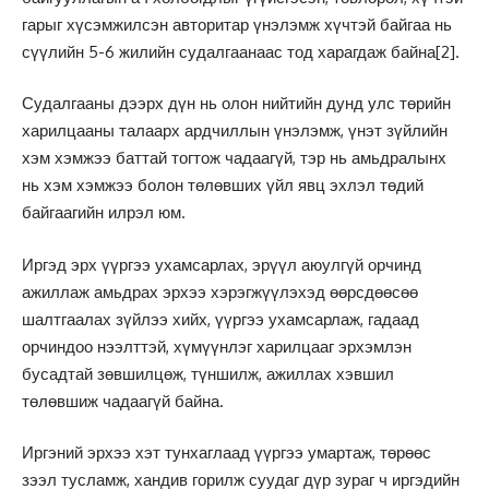
гарыг хүсэмжилсэн авторитар үнэлэмж хүчтэй байгаа нь
сүүлийн 5-6 жилийн судалгаанаас тод харагдаж байна
[2]
.
Судалгааны дээрх дүн нь олон нийтийн дунд улс төрийн
харилцааны талаарх ардчиллын үнэлэмж, үнэт зүйлийн
хэм хэмжээ баттай тогтож чадаагүй, тэр нь амьдралынх
нь хэм хэмжээ болон төлөвших үйл явц эхлэл төдий
байгаагийн илрэл юм.
Иргэд эрх үүргээ ухамсарлах, эрүүл аюулгүй орчинд
ажиллаж амьдрах эрхээ хэрэгжүүлэхэд өөрсдөөсөө
шалтгаалах зүйлээ хийх, үүргээ ухамсарлаж, гадаад
орчиндоо нээлттэй, хүмүүнлэг харилцааг эрхэмлэн
бусадтай зөвшилцөж, түншилж, ажиллах хэвшил
төлөвшиж чадаагүй байна.
Иргэний эрхээ хэт тунхаглаад үүргээ умартаж, төрөөс
зээл тусламж, хандив горилж суудаг дүр зураг ч иргэдийн