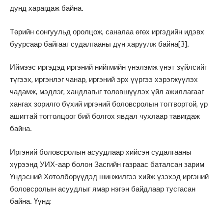
дунд харагдаж байна.
Төрийн сонгуульд оролцож, саналаа өгөх иргэдийн идэвх
буурсаар байгааг судалгааны дүн харуулж байна
[3]
.
Иймээс иргэдэд иргэний нийгмийн үнэлэмж үнэт зүйлсийг
түгээх, иргэнлэг чанар, иргэний эрх үүргээ хэрэгжүүлэх
чадамж, мэдлэг, хандлагыг төлөвшүүлэх үйл ажиллагааг
хангах зорилго бүхий иргэний боловсролын тогтвортой, үр
ашигтай тогтолцоог бий болгох явдал чухлаар тавигдаж
байна.
Иргэний боловсролын асуудлаар хийсэн судалгааны
хүрээнд УИХ-аар болон Засгийн газраас баталсан зарим
Үндэсний Хөтөлбөрүүдэд шинжилгээ хийж үзэхэд иргэний
боловсролын асуудлыг ямар нэгэн байдлаар тусгасан
байна. Үүнд: