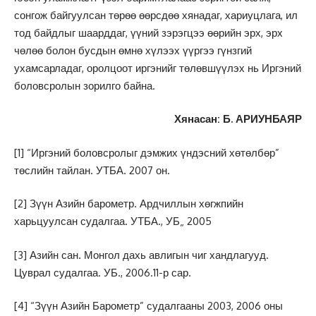
сонгож байгуулсан төрөө өөрсдөө хянадаг, хариуцлага, ил
тод байдлыг шаарддаг, үүний зэрэгцээ өөрийн эрх, эрх
чөлөө болон бусдын өмнө хүлээх үүргээ гүнзгий
ухамсарладаг, оролцоот иргэнийг төлөвшүүлэх нь Иргэний
боловсролын зорилго байна.
Хянасан: Б. АРИУНБАЯР
[1]
“Иргэний боловсролыг дэмжих үндэсний хөтөлбөр”
төслийн тайлан. УТБА. 2007 он.
[2]
Зүүн Азийн барометр. Ардчиллын хөгжпийн
харьцуулсан судалгаа. УТБА., УБ„ 2005
[3]
Азийн сан. Монгол дахь авлигын чиг хандлагууд.
Цуврал судалгаа. УБ., 2006.11-р сар.
[4]
“Зүүн Азийн Барометр” судалгааны 2003, 2006 оны