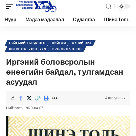
Нүүр
Мэдээ мэдээлэл
Судалгаа
Шинэ Толь
Academy.edu.mn
>
Нийтлэл
>
Нийгэм
>
Нийгмийн бодлого
>
Иргэний боловсролын өнөөгийн байдал, тулгамдсан асуудал
НИЙГМИЙН БОДЛОГО
НИЙГЭМ
ХҮНИЙ ЭРХ
ШИНЭ ТОЛЬ СЭТГҮҮЛ
ЭРХ, ЭРХ ЧӨЛӨӨ
Иргэний боловсролын
өнөөгийн байдал, тулгамдсан
асуудал
14 min унших
Нийтэлсэн 2020-04-07