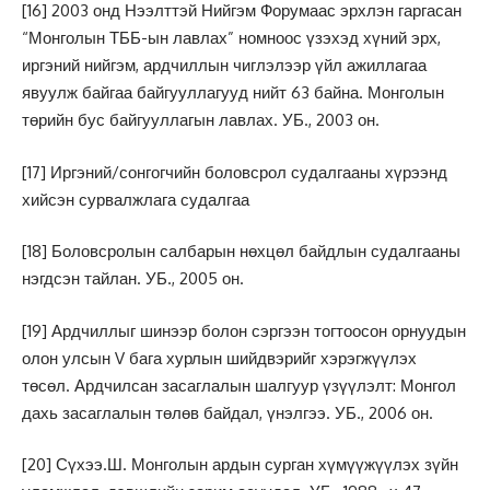
[16]
2003 онд Нээлттэй Нийгэм Форумаас эрхлэн гаргасан
“Монголын ТББ-ын лавлах” номноос үзэхэд хүний эрх,
иргэний нийгэм, ардчиллын чиглэлээр үйл ажиллагаа
явуулж байгаа байгууллагууд нийт 63 байна. Монголын
төрийн бус байгууллагын лавлах. УБ., 2003 он.
[17]
Иргэний/сонгогчийн боловсрол судалгааны хүрээнд
хийсэн сурвалжлага судалгаа
[18]
Боловсролын салбарын нөхцөл байдлын судалгааны
нэгдсэн тайлан. УБ., 2005 он.
[19]
Ардчиллыг шинээр болон сэргээн тогтоосон орнуудын
олон улсын V бага хурлын шийдвэрийг хэрэгжүүлэх
төсөл. Ардчилсан засаглалын шалгуур үзүүлэлт: Монгол
дахь засаглалын төлөв байдал, үнэлгээ. УБ., 2006 он.
[20]
Сүхээ.Ш. Монголын ардын сурган хүмүүжүүлэх зүйн