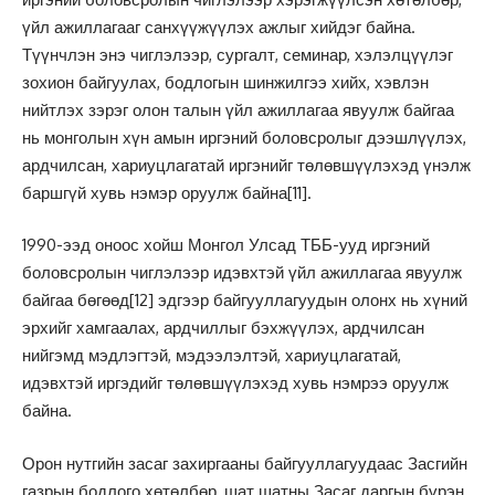
үйл ажиллагааг санхүүжүүлэх ажлыг хийдэг байна.
Түүнчлэн энэ чиглэлээр, сургалт, семинар, хэлэлцүүлэг
зохион байгуулах, бодлогын шинжилгээ хийх, хэвлэн
нийтлэх зэрэг олон талын үйл ажиллагаа явуулж байгаа
нь монголын хүн амын иргэний боловсролыг дээшлүүлэх,
ардчилсан, хариуцлагатай иргэнийг төлөвшүүлэхэд үнэлж
баршгүй хувь нэмэр оруулж байна
[11]
.
1990-ээд оноос хойш Монгол Улсад ТББ-ууд иргэний
боловсролын чиглэлээр идэвхтэй үйл ажиллагаа явуулж
байгаа бөгөөд
[12]
эдгээр байгууллагуудын олонх нь хүний
эрхийг хамгаалах, ардчиллыг бэхжүүлэх, ардчилсан
нийгэмд мэдлэгтэй, мэдээлэлтэй, хариуцлагатай,
идэвхтэй иргэдийг төлөвшүүлэхэд хувь нэмрээ оруулж
байна.
Орон нутгийн засаг захиргааны байгууллагуудаас Засгийн
газрын бодлого хөтөлбөр, шат шатны Засаг даргын бүрэн