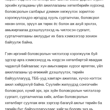
эрхийн хугацааны үйл ажиллагааны хөтөлбөрийн хүрээнд
боловсролын салбарыг дэмжин хөгжүүлэх зорилтоо
хэрэгжүүлэхдээ иргэдэд хууль сурталчлах, боловсрол
нөхөн олгох, эрүүл аж төрөх ёс болон аж ахуй эрхлэх,
амьжиргаагаа дээшлүүлэхэд нь чиглэсэн сургалт,
сурталчилгааны ажлуудыг их бага хэмжээгээр зохион
байгуулж байна.
Гэвч иргэний боловсролын чиглэлээр хэрэгжүүлж буй
эдгээр арга хэмжээнүүд нь нэгдсэн хөтөлбөртэй явагдаж
чадахгүй байгаагаас хүн амыгхамрах хүрээг өргөтгөх, үйл
ажиллагааны үр өгөөжийг дээшлүүлэх, төрийн
байгууллагууд, ТББ-ууд хамтарч ажиллах, хүчээ нэгтгэх
ажил хийгдэхгүй байна. Сүүлийн жилүүдэд сонгогчийн
боловсрол, хүний эрх, эрх зүйн боловсролын чиглэлээр
сургалт, сурталчилгаа хийх, албан боловсролын
хөтөлбөрт суулгаж өгөх зэргээр багагүй ажлыг төрийн ба
төрийн бус байгууллагуудаас хийсэн боловч энэ нь