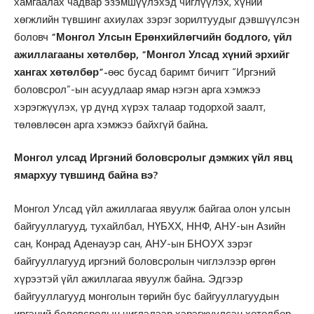
хамгаалах чадвар эзэмшүүлэхэд чиглүүлэх, хүний
хөгжлийн түвшинг ахиулах зэрэг зорилтуудыг дэвшүүлсэн
боловч
“Монгол Улсын Ерөнхийлөгчийн бодлого, үйл
ажиллагааны хөтөлбөр, “Монгол Улсад хүний эрхийг
хангах хөтөлбөр”-
өөс бусад баримт бичигт “Иргэний
боловсрол”-ын асуудлаар ямар нэгэн арга хэмжээ
хэрэгжүүлэх, үр дүнд хүрэх талаар тодорхой заалт,
төлөвлөсөн арга хэмжээ байхгүй байна.
Монгол улсад Иргэний боловсролыг дэмжих үйл явц
ямархуу түвшинд байна вэ?
Монгол Улсад үйл ажиллагаа явуулж байгаа олон улсын
байгууллагууд, тухайлбал, НҮБХХ, ННФ, АНУ-ын Азийн
сан, Конрад Аденауэр сан, АНУ-ын БНОУХ зэрэг
байгууллагууд иргэний боловсролын чиглэлээр өргөн
хүрээтэй үйл ажиллагаа явуулж байна. Эдгээр
байгууллагууд монголын төрийн бус байгууллагуудын
иргэний боловсролын чиглэлээр хэрэгжүүлсэн хөтөлбөр,