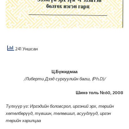
241 Уншсан
Ц.Бүжидмаа
/Либерти Дээд сургуулийн багш, (Рh.D)/
Шинэ толь №60, 2008
Түлхүүр үг: Иргэдийн боловсрол, иргэний эрх, төрийн
хөтөлбөрүүд, түвшин, төлөвшил, асуудлууд, иргэн
төрийн харилцаа