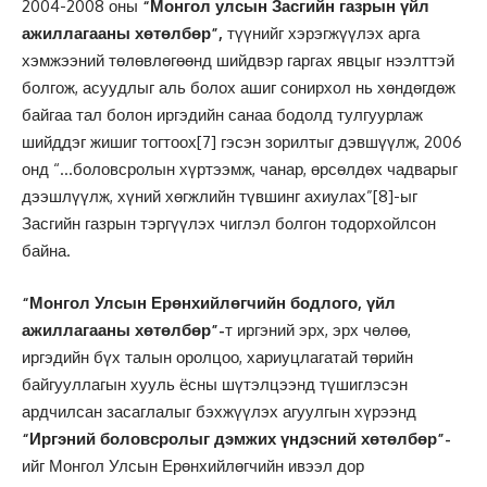
2004-2008 оны
“Монгол улсын Засгийн газрын үйл
ажиллагааны хөтөлбөр”,
түүнийг хэрэгжүүлэх арга
хэмжээний төлөвлөгөөнд шийдвэр гаргах явцыг нээлттэй
болгож, асуудлыг аль болох ашиг сонирхол нь хөндөгдөж
байгаа тал болон иргэдийн санаа бодолд тулгуурлаж
шийддэг жишиг тогтоох
[7]
гэсэн зорилтыг дэвшүүлж, 2006
онд “…боловсролын хүртээмж, чанар, өрсөлдөх чадварыг
дээшлүүлж, хүний хөгжлийн түвшинг ахиулах”
[8]
-ыг
Засгийн газрын тэргүүлэх чиглэл болгон тодорхойлсон
байна.
“Монгол Улсын Ерөнхийлөгчийн бодлого, үйл
ажиллагааны хөтөлбөр”-
т иргэний эрх, эрх чөлөө,
иргэдийн бүх талын оролцоо, хариуцлагатай төрийн
байгууллагын хууль ёсны шүтэлцээнд түшиглэсэн
ардчилсан засаглалыг бэхжүүлэх агуулгын хүрээнд
“Иргэний боловсролыг дэмжих үндэсний хөтөлбөр”-
ийг Монгол Улсын Ерөнхийлөгчийн ивээл дор