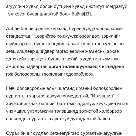
агуулгын хувьд болон бүтцийн хувьд институтчлэгдээгүй
тул хэсэг бусаг шинжтэй болж байна
[13]
.
Албан боловсролын хүрээнд бүрэн дунд боловсролын
стандартад “…өөрийгөө хө.гжүүлж өрсөлдөх, зөрчлийг
шийдвэрлэх, бусдын бодол санааг хүндэтгэн хүлээн авч,
зөвшилцлөөр шийдвэр гаргах өөрийн жам ёсны эрхээ
эдлэхийн зэрэгцээ, бусдын эрхийг хүндэтгэн хамтран
ажиллах чадвартай
иргэн төлөвшүүлэхэд чиглэгдэнэ
гэж боловсролын зорилгыг тодорхойлсон.
Гэвч боловсролын аль ч шатанд иргэний боловсролын
сургалтын хэрэглэгдэхүүн хомсдолтой, “Иргэншил”
хичээлийг заах багшийг бэлтгэж чадаагүй, хүүхдийн итгэл
үнэмшил, үнэлэмжийн төлөвшилд зохистой хэлбэрээр
нөлөөлдөг сургалтын арга зүй дутагдалтай байна.
Сурах бичиг судлал хөгжөөгүйгээс сургалтын агуулгын