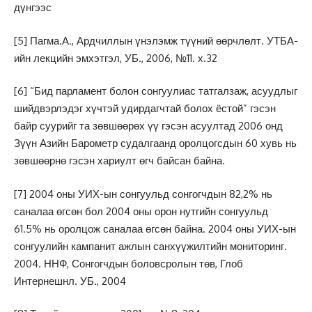
дүнгээс
[5]
Пагма.А., Ардчиллын үнэлэмж түүний өөрчлөлт. УТБА-
ийн лекцийн эмхэтгэл, УБ., 2006, №11. х.32
[6]
“Бид парламент болон сонгуулиас татгалзаж, асуудлыг
шийдвэрлэдэг хүчтэй удирдагчтай болох ёстой” гэсэн
байр суурийг та зөвшөөрөх үү гэсэн асуултад 2006 онд
Зүүн Азийн Барометр судалгаанд оролцогсдын 60 хувь нь
зөвшөөрнө гэсэн хариулт өгч байсан байна.
[7]
2004 оны УИХ-ын сонгуульд сонгогчдын 82,2% нь
саналаа өгсөн бол 2004 оны орон нутгийн сонгуульд
61.5% нь оролцож саналаа өгсөн байна. 2004 оны УИХ-ын
сонгуулийн кампанит ажлын санхүүжилтийн мониторинг.
2004. ННФ, Сонгогчдын боловсролын төв, Глоб
Интернешнл. УБ., 2004