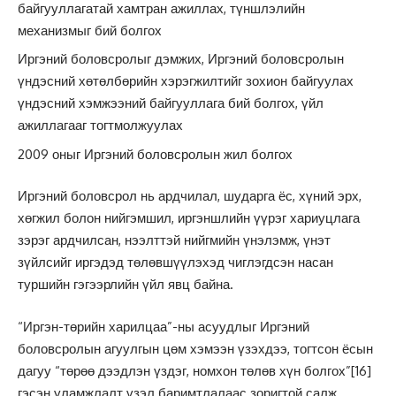
байгууллагатай хамтран ажиллах, түншлэлийн
механизмыг бий болгох
Иргэний боловсролыг дэмжих, Иргэний боловсролын
үндэсний хөтөлбөрийн хэрэгжилтийг зохион байгуулах
үндэсний хэмжээний байгууллага бий болгох, үйл
ажиллагааг тогтмолжуулах
2009 оныг Иргэний боловсролын жил болгох
Иргэний боловсрол нь ардчилал, шударга ёс, хүний эрх,
хөгжил болон нийгэмшил, иргэншлийн үүрэг хариуцлага
зэрэг ардчилсан, нээлттэй нийгмийн үнэлэмж, үнэт
зүйлсийг иргэдэд төлөвшүүлэхэд чиглэгдсэн насан
туршийн гэгээрлийн үйл явц байна.
“Иргэн-төрийн харилцаа”-ны асуудлыг Иргэний
боловсролын агуулгын цөм хэмээн үзэхдээ, тогтсон ёсын
дагуу “төрөө дээдлэн үздэг, номхон төлөв хүн болгох”
[16]
гэсэн уламжлалт үзэл баримтлалаас зоригтой салж,