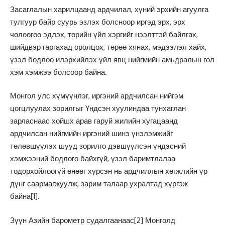
Засаглалын харилцаанд ардчилал, хүний эрхийн агуулга
тулгуур байр суурь эзлэх болсноор иргэд эрх, эрх
чөлөөгөө эдлэх, төрийн үйл хэргийг нээлттэй байлгах,
шийдвэр гаргахад оролцох, төрөө хянах, мэдээлэл хайх,
үзэл бодлоо илэрхийлэх үйл явц нийгмийн амьдралын гол
хэм хэмжээ болсоор байна.
Монгол улс хүмүүнлэг, иргэний ардчилсан нийгэм
цогцлуулах зорилгыг Үндсэн хуулиндаа тунхаглан
зарласнаас хойшх арав гаруй жилийн хугацаанд
ардчилсан нийгмийн иргэний шинэ үнэлэмжийг
төлөвшүүлэх шууд зорилго дэвшүүлсэн үндэсний
хэмжээний бодлого байхгүй, үзэл баримтлалаа
тодорхойлоогүй өнөөг хүрсэн нь ардчиллын хөгжлийн үр
дүнг саармагжуулж, зарим талаар ухралтад хүргэж
байна
[1]
.
Зүүн Азийн барометр судалгаанаас
[2]
Монголд