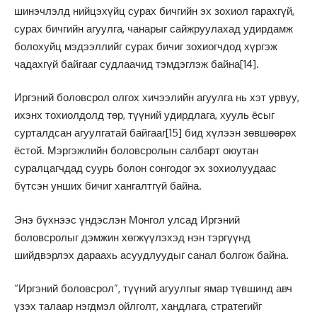
шинэчлэлд нийцэхүйц сурах бичгийн эх зохиол гарахгүй,
сурах бичгийн агуулга, чанарыг сайжруулахад удирдамж
болохуйц мэдээллийг сурах бичиг зохиогчдод хүргэж
чадахгүй байгааг судлаачид тэмдэглэж байна
[14]
.
Иргэний боловсрол олгох хичээлийн агуулга нь хэт урвуу,
ихэнх тохиолдолд төр, түүний удирдлага, хууль ёсыг
сурталдсан агуулгатай байгааг
[15]
бид хүлээн зөвшөөрөх
ёстой. Мэргэжлийн боловсролын салбарт оюутан
суралцагчдад суурь болон сонгодог эх зохиолуудаас
бүтсэн унших бичиг хангалтгүй байна.
Энэ бүхнээс үндэслэн Монгол улсад Иргэний
боловсролыг дэмжин хөгжүүлэхэд нэн тэргүүнд
шийдвэрлэх дараахь асуудлуудыг санал болгож байна.
“Иргэний боловсрол”, түүний агуулгыг ямар түвшинд авч
үзэх талаар нэгдмэл ойлголт, хандлага, стратегийг