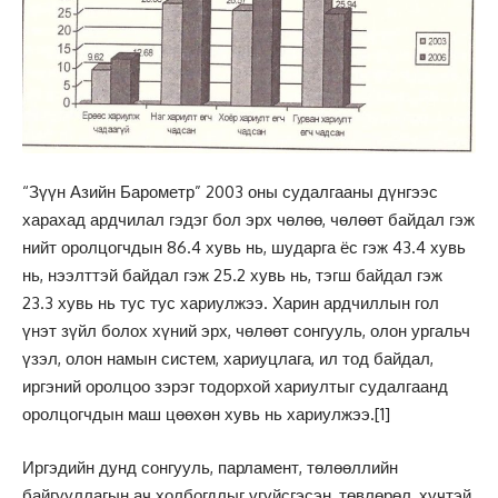
“Зүүн Азийн Барометр” 2003 оны судалгааны дүнгээс
харахад ардчилал гэдэг бол эрх чөлөө, чөлөөт байдал гэж
нийт оролцогчдын 86.4 хувь нь, шударга ёс гэж 43.4 хувь
нь, нээлттэй байдал гэж 25.2 хувь нь, тэгш байдал гэж
23.3 хувь нь тус тус хариулжээ. Харин ардчиллын гол
үнэт зүйл болох хүний эрх, чөлөөт сонгууль, олон ургальч
үзэл, олон намын систем, хариуцлага, ил тод байдал,
иргэний оролцоо зэрэг тодорхой хариултыг судалгаанд
оролцогчдын маш цөөхөн хувь нь хариулжээ.
[1]
Иргэдийн дунд сонгууль, парламент, төлөөллийн
байгууллагын ач холбогдлыг үгүйсгэсэн, төвлөрөл, хүчтэй