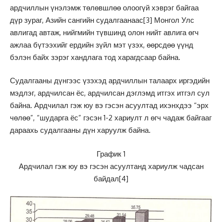
ардчиллын үнэлэмж төлөвшлөө олоогүй хэврэг байгаа
дүр зураг, Азийн сангийн судалгаанаас
[3]
Монгол Улс
авлигад автаж, нийгмийн түвшинд олон нийт авлига өгч
ажлаа бүтээхийг ердийн зүйл мэт үзэх, өөрсдөө үүнд
бэлэн байх зэрэг хандлага тод харагдсаар байна.
Судалгааны дүнгээс үзэхэд ардчиллын талаарх иргэдийн
мэдлэг, ардчилсан ёс, ардчилсан дэглэмд итгэх итгэл сул
байна. Ардчилал гэж юу вэ гэсэн асуултад ихэнхдээ “эрх
чөлөө”, “шударга ёс” гэсэн 1-2 хариулт л өгч чадаж байгааг
дараахь судалгааны дүн харуулж байна.
График 1
Ардчилал гэж юу вэ гэсэн асуултанд хариулж чадсан
байдал
[4]