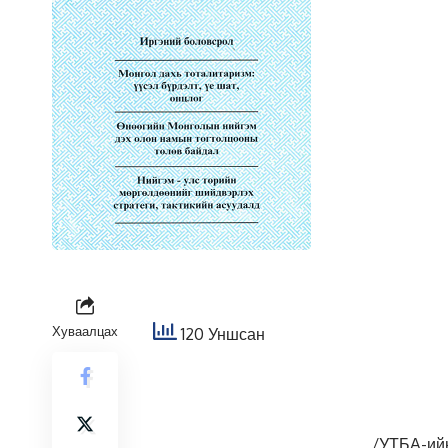
Хуваалцах
120 Уншсан
/УТБА-ий