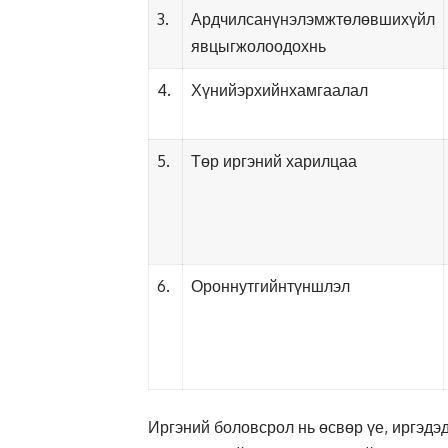
3.
Ардчилсанүнэлэмжтөлөвшихүйл
явцыгжолоодохнь
4.
Хүнийэрхийнхамгаалал
5.
Төр иргэний харилцаа
6.
Ороннутгийнтүншлэл
Иргэний боловсрол нь өсвөр үе, иргэдэд