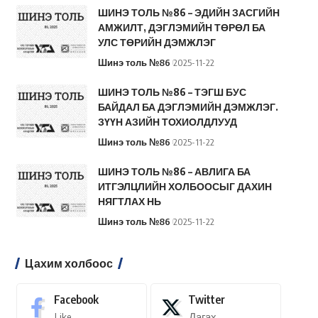
ШИНЭ ТОЛЬ №86 – ЭДИЙН ЗАСГИЙН
АМЖИЛТ, ДЭГЛЭМИЙН ТӨРӨЛ БА
УЛС ТӨРИЙН ДЭМЖЛЭГ
Шинэ толь №86
2025-11-22
ШИНЭ ТОЛЬ №86 – ТЭГШ БУС
БАЙДАЛ БА ДЭГЛЭМИЙН ДЭМЖЛЭГ.
ЗҮҮН АЗИЙН ТОХИОЛДЛУУД
Шинэ толь №86
2025-11-22
ШИНЭ ТОЛЬ №86 – АВЛИГА БА
ИТГЭЛЦЛИЙН ХОЛБООСЫГ ДАХИН
НЯГТЛАХ НЬ
Шинэ толь №86
2025-11-22
Цахим холбоос
Facebook
Twitter
Like
Дагах