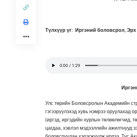
Түлхүүр үг: Иргэний боловсрол, Эрх
Иргэн
Улс төрийн Боловсролын Академийн стр
гэгээрүүлэхэд хувь нэмрээ оруулахад о
(иргэд, иргэдийн хурлын төлөөлөгчид, т
цагдаа, хэвлэл мэдээллийн ажилтнууд зэ
боловсруулан хэрэгжүүлж ирлээ. Тус А