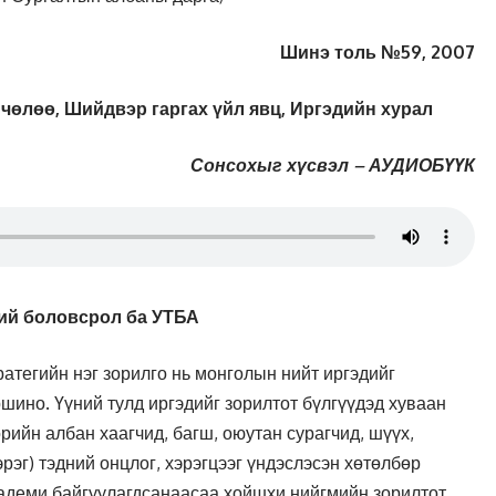
Шинэ толь №59, 2007
 чөлөө, Шийдвэр гаргах үйл явц, Иргэдийн хурал
Сонсохыг хүсвэл – АУДИОБҮҮК
ий боловсрол ба УТБА
атегийн нэг зорилго нь монголын нийт иргэдийг
ршино. Үүний тулд иргэдийг зорилтот бүлгүүдэд хуваан
өрийн албан хаагчид, багш, оюутан сурагчид, шүүх,
рэг) тэдний онцлог, хэрэгцээг үндэслэсэн хөтөлбөр
кадеми байгуулагдсанаасаа хойшхи нийгмийн зорилтот