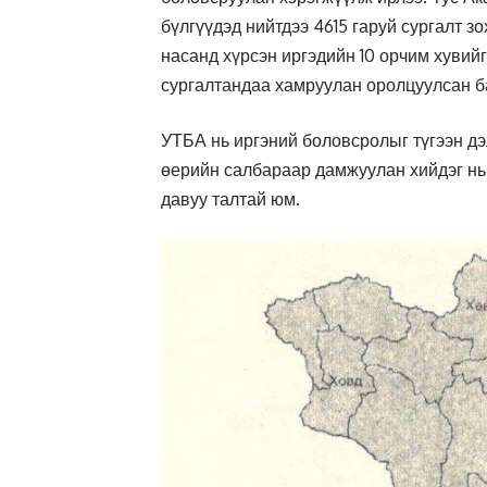
бүлгүүдэд нийтдээ 4615 гаруй сургалт з
насанд хүрсэн иргэдийн 10 орчим хувий
сургалтандаа хамруулан оролцуулсан б
УТБА нь иргэний боловсролыг түгээн дэ
өерийн салбараар дамжуулан хийдэг нь
давуу талтай юм.