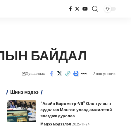
ЛЫН БАЙДАЛ
2 min унших
Хуваалцах
Шинэ мэдээ
“Азийн Барометр-VII” Олон улсын
судалгаа Монгол улсад амжилттай
явагдаж дууслаа
Мэдээ мэдээлэл
2025-11-24