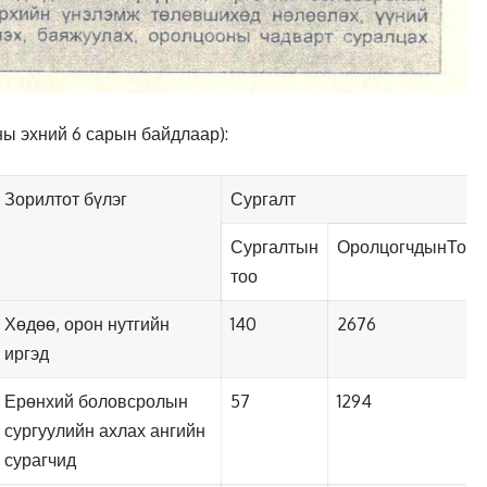
ы эхний 6 сарын байдлаар):
Зорилтот бүлэг
Сургалт
Сургалтын
ОролцогчдынТоо
тоо
Хөдөө, орон нутгийн
140
2676
иргэд
Ерөнхий боловсролын
57
1294
сургуулийн ахлах ангийн
сурагчид