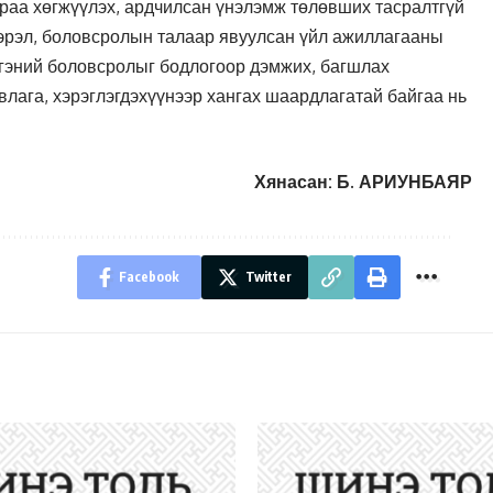
араа хөгжүүлэх, ардчилсан үнэлэмж төлөвших тасралтгүй
ээрэл, боловсролын талаар явуулсан үйл ажиллагааны
ргэний боловсролыг бодлогоор дэмжих, багшлах
влага, хэрэглэгдэхүүнээр хангах шаардлагатай байгаа нь
Хянасан: Б. АРИУНБАЯР
Facebook
Twitter