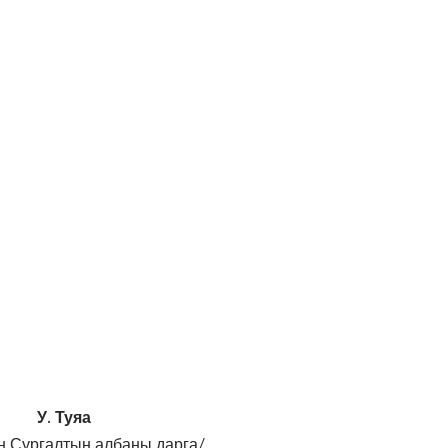
У. Туяа
н Сургалтын албаны дарга/