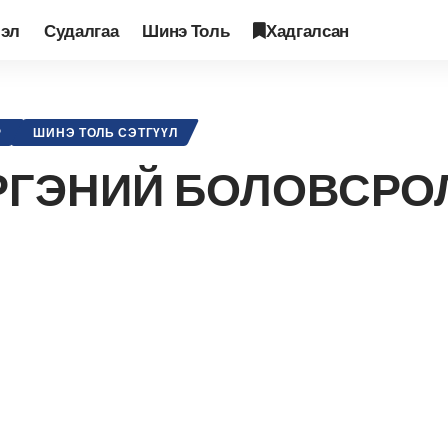
лэл
Судалгаа
Шинэ Толь
Хадгалсан
рийн оролцоо
>
МОНГОЛ ДАХЬ ИРГЭНИЙ БОЛОВСРОЛЫН БАЙДАЛ
Р
ШИНЭ ТОЛЬ СЭТГҮҮЛ
РГЭНИЙ БОЛОВСРО