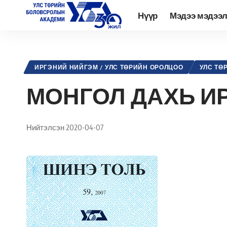
Нүүр
Мэдээ мэдээ
Academy.edu.mn
>
Нийтлэл
>
Улс төр
>
Иргэний нийгэм / Улс тө
ИРГЭНИЙ НИЙГЭМ / УЛС ТӨРИЙН ОРОЛЦОО
УЛС ТӨ
МОНГОЛ ДАХЬ И
Нийтэлсэн 2020-04-07