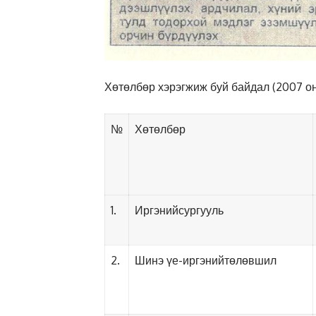
Хөтөлбөр хэрэгжиж буй байдал (2007 он
№
Хөтөлбөр
1.
Иргэнийсургууль
2.
Шинэ үе-иргэнийтөлөвшил