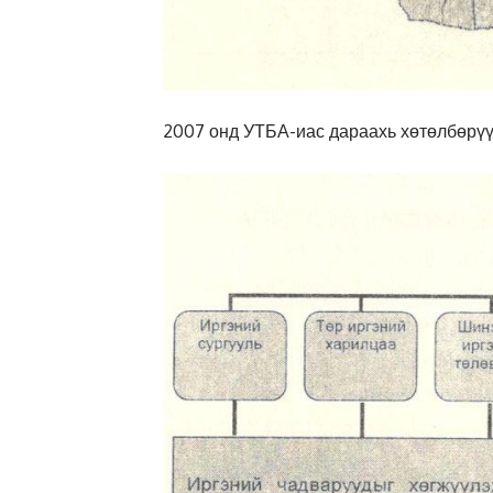
2007 онд УТБА-иас дараахь хөтөлбөрүү