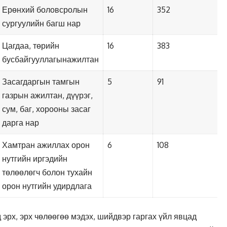
Ерөнхий боловсролын
16
352
сургуулийн багш нар
Цагдаа, төрийн
16
383
бусбайгууллагынажилтан
Засагдаргын тамгын
5
91
газрын ажилтан, дүүрэг,
сум, баг, хорооны засаг
дарга нар
Хамтран ажиллах орон
6
108
нутгийн иргэдийн
төлөөлөгч болон тухайн
орон нутгийн удирдлага
 эрх, эрх чөлөөгөө мэдэх, шийдвэр гаргах үйл явцад