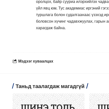
оролцох, байр сууриа илэрхийлэх чадв
үйл явц юм. Тус академиас иргэний гэг
туршлага болон судалгаанаас үзэхэд и
боловсон хүчинг чадавхжуулах, гарын а
харагдаж байна.
Мэдээг хуваалцах
Таньд таалагдаж магадгүй