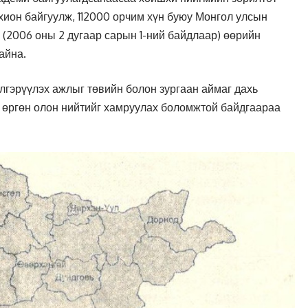
охион байгуулж, 112000 орчим хүн буюу Монгол улсын
г (2006 оны 2 дугаар сарын 1-ний байдлаар) өөрийн
айна.
лгэрүүлэх ажлыг төвийн болон зургаан аймаг дахь
 өргөн олон нийтийг хамруулах боломжтой байдгаараа