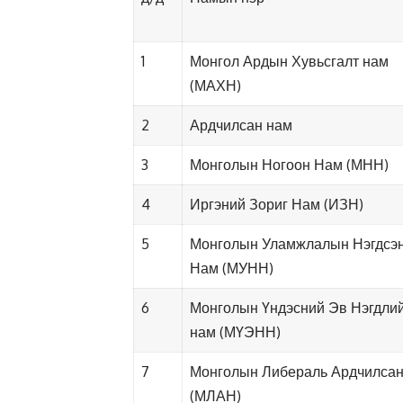
1
Монгол Ардын Хувьсгалт нам
(МАХН)
2
Ардчилсан нам
3
Монголын Ногоон Нам (МНН)
4
Иргэний Зориг Нам (ИЗН)
5
Монголын Уламжлалын Нэгдсэ
Нам (МУНН)
6
Монголын Үндэсний Эв Нэгдли
нам (МҮЭНН)
7
Монголын Либераль Ардчилсан
(МЛАН)