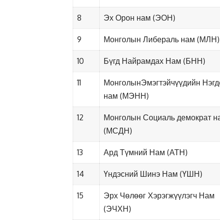
8
Эх Орон нам (ЭОН)
9
Монголын Либераль нам (МЛН)
10
Бүгд Найрамдах Нам (БНН)
11
МонголынЭмэгтэйчүүдийн Нэгд
нам (МЭНН)
12
Монголын Социаль демократ н
(МСДН)
13
Ард Түмний Нам (АТН)
14
Үндэсний Шинэ Нам (ҮШН)
15
Эрх Чөлөөг Хэрэгжүүлэгч Нам
(ЭЧХН)