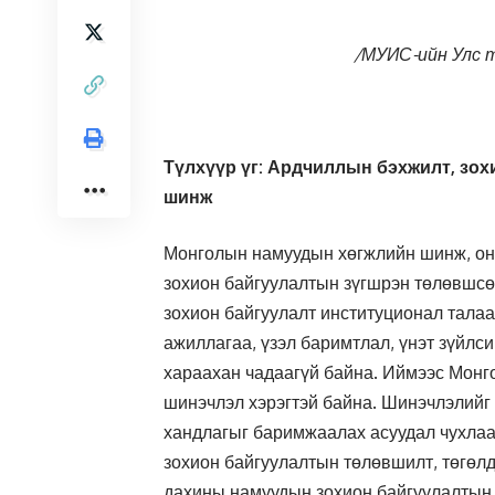
/МУИС-ийн Улс 
Түлхүүр үг: Ардчиллын бэхжилт, зохи
шинж
Монголын намуудын хөгжлийн шинж, онц
зохион байгуулалтын зүгшрэн төлөвшс
зохион байгуулалт институционал талаа
ажиллагаа, үзэл баримтлал, үнэт зүйл
хараахан чадаагүй байна. Иймээс Монг
шинэчлэл хэрэгтэй байна. Шинэчлэлийг
хандлагыг баримжаалах асуудал чухлаа
зохион байгуулалтын төлөвшилт, төгөл
дахины намуудын зохион байгуулалтын х