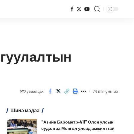
йгуулалтын
29 min унших
Хуваалцах
Шинэ мэдээ
“Азийн Барометр-VII” Олон улсын
судалгаа Монгол улсад амжилттай