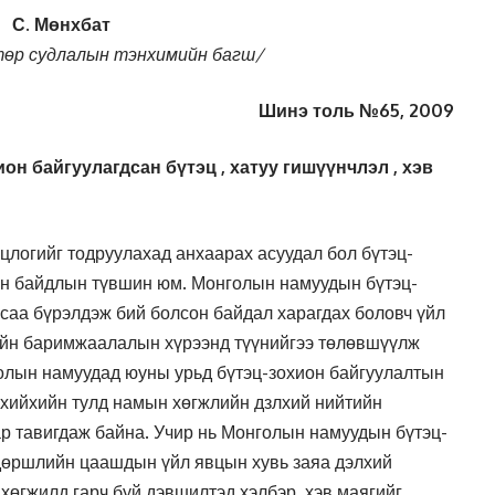
С. Мөнхбат
төр судлалын тэнхимийн багш/
Шинэ толь №65, 2009
он байгуулагдсан бүтэц , хатуу гишүүнчлэл , хэв
логийг тодруулахад анхаарах асуудал бол бүтэц-
өн байдлын түвшин юм. Монголын намуудын бүтэц-
саа бүрэлдэж бий болсон байдал харагдах боловч үйл
сийн баримжаалалын хүрээнд түүнийгээ төлөвшүүлж
олын намуудад юуны урьд бүтэц-зохион байгуулалтын
 хийхийн тулд намын хөгжлийн дзлхий нийтийн
р тавигдаж байна. Учир нь Монголын намуудын бүтэц-
дөршлийн цаашдын үйл явцын хувь заяа дэлхий
өгжилд гарч буй дэвшилтэд хэлбэр, хэв маягийг