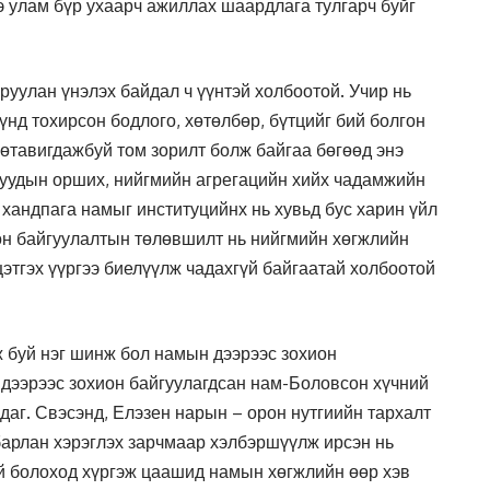
ээ улам бүр ухаарч ажиллах шаардлага тулгарч буйг
руулан үнэлэх байдал ч үүнтэй холбоотой. Учир нь
үнд тохирсон бодлого, хөтөлбөр, бүтцийг бий болгон
тавигдажбуй том зорилт болж байгаа бөгөөд энэ
муудын орших, нийгмийн агрегацийн хийх чадамжийн
 хандпага намыг институцийнх нь хувьд бус харин үйл
ион байгуулалтын төлөвшилт нь нийгмийн хөгжлийн
цэтгэх үүргээ биелүүлж чадахгүй байгаатай холбоотой
 буй нэг шинж бол намын дээрээс зохион
 дээрээс зохион байгуулагдсан нам-Боловсон хүчний
даг. Свэсэнд, Елэзен нарын – орон нутгиийн тархалт
лбарлан хэрэглэх зарчмаар хэлбэршүүлж ирсэн нь
й болоход хүргэж цаашид намын хөгжлийн өөр хэв