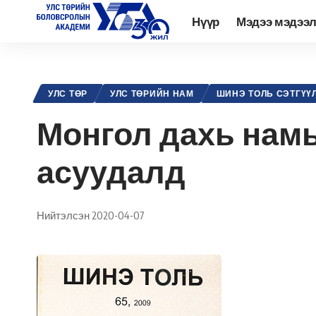
Нүүр
Мэдээ мэдээ
Academy.edu.mn
>
Нийтлэл
>
Улс төр
>
Улс төрийн нам
>
Монгол
УЛС ТӨР
УЛС ТӨРИЙН НАМ
ШИНЭ ТОЛЬ СЭТГҮҮ
Монгол дахь намы
асуудалд
Нийтэлсэн 2020-04-07