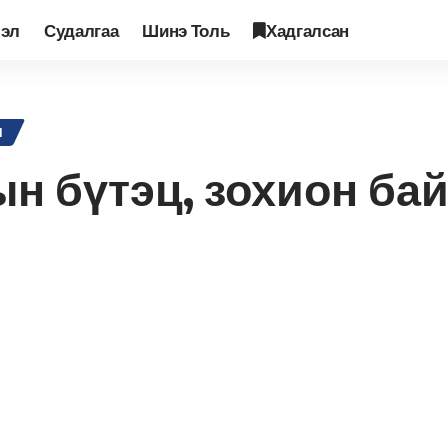
лэл
Судалгаа
Шинэ Толь
Хадгалсан
 дахь намын бүтэц, зохион байгуулалтын асуудалд
Л
н бүтэц, зохион ба