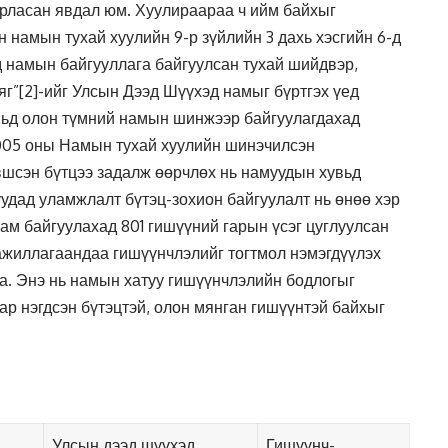
арласан явдал юм. Хуулираараа ч ийм байхыг
 намын тухай хуулийн 9-р зүйлийн 3 дахь хэсгийн 6-д
д намын байгууллага байгуулсан тухай шийдвэр,
яг”
[2]
-ийг Улсын Дээд Шүүхэд намыг бүртгэх үед
вьд олон түмний намын шинжээр байгуулагдахад
2005 оны Намын тухай хуулийн шинэчилсэн
вшсэн бүтцээ задалж өөрчлөх нь намуудын хувьд
удад уламжлалт бүтэц-зохион байгуулалт нь өнөө хэр
нам байгуулахад 801 гишүүний гарын үсэг цуглуулсан
ажиллагаандаа гишүүнчлэлийг тогтмол нэмэгдүүлэх
а. Энэ нь намын хатуу гишүүнчлэлийн бодлогыг
ар нэгдсэн бүтэцтэй, олон мянган гишүүнтэй байхыг
Улсын дээд шүүхэд
Гишүүнч-