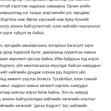
лттай хэрэглэж чадахаас хамаарна. Орчин үеийн
өлөвшилтөд нэг талаас мэргэжпийн улс төрчдөөс
(Картель нам, Өргөн хүрээний нам буюу бүхнийг
д хатуу зохион байгуулалттай, олон нийтийн гишүүнчлэл
 үүрэг гүйцэтгэж байна.
л, иргэдийн амьжиргааны ялгарлын багасалт зэрэг
р дүнд тодорхой бүлэг, давхраанд суурилсан намын
 маяг өөрчлөлт орсоор байна. Ийм байдлын тод илрэл
 бодлого, уйл ажиллагаагаа явуулдаг байсан намуудын
нийт нийгмийн дундаж олонхи руу бодлого үйл
льд амжилт үзүүлэх болжээ. Тухайлбал, олон түмний
намыг, кадрын намын хөгжилт картель намуудыг
атаар ахисны илрэл болж байна. Энэ нь намууд
ц-зохион байгуулалтдаа нийгмийн хөгжлийн ололтыг
йгмийн хөгжлийг “даган бэдрэгч” бус нийгмийн