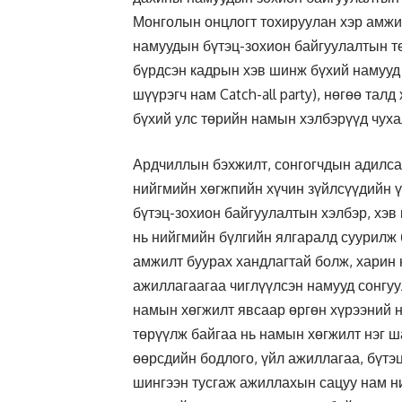
Монголын онцлогт тохируулан хэр амжи
намуудын бүтэц-зохион байгуулалтын т
бүрдсэн кадрын хэв шинж бүхий намууд 
шүүрэгч нам Catch-all party), нөгөө тал
бүхий улс төрийн намын хэлбэрүүд чухал
Ардчиллын бэхжилт, сонгогчдын адилса
нийгмийн хөгжпийн хүчин зүйлсүүдийн ү
бүтэц-зохион байгуулалтын хэлбэр, хэв
нь нийгмийн бүлгийн ялгаралд суурилж
амжилт буурах хандлагтай болж, харин 
ажиллагаагаа чиглүүлсэн намууд сонгуу
намын хөгжилт явсаар өргөн хүрээний 
төрүүлж байгаа нь намын хөгжилт нэг ш
өөрсдийн бодлого, үйл ажиллагаа, бүтэ
шингээн тусгаж ажиллахын сацуу нам ни