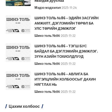
явагдаж дууслаа
Мэдээ мэдээлэл
2025-11-24
ШИНЭ ТОЛЬ №86 – ЭДИЙН ЗАСГИЙН
АМЖИЛТ, ДЭГЛЭМИЙН ТӨРӨЛ БА
УЛС ТӨРИЙН ДЭМЖЛЭГ
Шинэ толь №86
2025-11-22
ШИНЭ ТОЛЬ №86 – ТЭГШ БУС
БАЙДАЛ БА ДЭГЛЭМИЙН ДЭМЖЛЭГ.
ЗҮҮН АЗИЙН ТОХИОЛДЛУУД
Шинэ толь №86
2025-11-22
ШИНЭ ТОЛЬ №86 – АВЛИГА БА
ИТГЭЛЦЛИЙН ХОЛБООСЫГ ДАХИН
НЯГТЛАХ НЬ
Шинэ толь №86
2025-11-22
Цахим холбоос