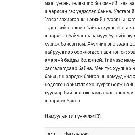
маяг үүсэн, төлөвших боломжийг хязга
шаардсан гэх үндзслэл байна. Улстөрийн
“засаг захиргааны нэгжийн гуравны нэг
тэдгээрийн оршин байгаа хууль ёсны ха
шаардсан байдаг нь намууд бүтцийн ху
хүргэж байсан юм. Хуулийн энэ заалт 
найруулгаар өөрчлөгдсөн авч тогтож хэ
амаргүй байдаг бололтой. Тиймээс наму
хадгалагдсаар байна. Мөн тус хуулиар 
байхыг шаардаж байгаа нь намууд үйл 
бодлого баримтлах хөшүүрэг болж байн
хуулиар бий болгож намыг улс орон дая
шаардаж байна.
Намуудын гишүүнчлэл
[3]
д/д
Намын нэр