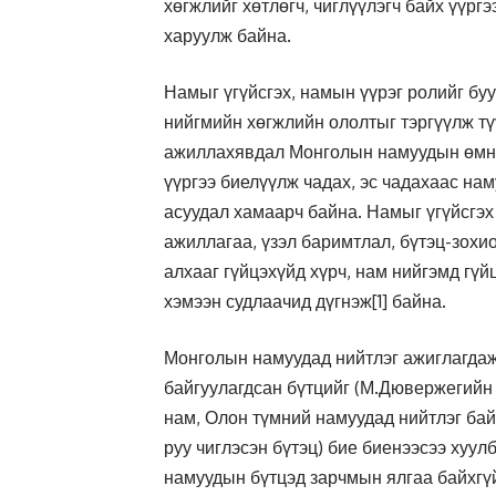
хөгжлийг хөтлөгч, чиглүүлэгч байх үүрг
харуулж байна.
Намыг үгүйсгэх, намын үүрэг ролийг буу
нийгмийн хөгжлийн ололтыг тэргүүлж тү
ажиллахявдал Монголын намуудын өмнө
үүргээ биелүүлж чадах, эс чадахаас на
асуудал хамаарч байна. Намыг үгүйсгэх
ажиллагаа, үзэл баримтлал, бүтэц-зох
алхааг гүйцэхүйд хүрч, нам нийгэмд гүй
хэмээн судлаачид дүгнэж
[1]
байна.
Монголын намуудад нийтлэг ажиглагдаж
байгуулагдсан бүтцийг (М.Дювержегийн
нам, Олон түмний намуудад нийтлэг бай
руу чиглэсэн бүтэц) бие биенээсээ хуу
намуудын бүтцэд зарчмын ялгаа байхгү