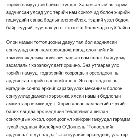
төрийн намуудтай байхыг хүсдэг. Харамсалтай нь зарим
ардчилсан улсад улс төрийн нам сонгогчид болон жирийн
гишүүдийн санаа бодлыг илэрхийлэх, тэдний үзэл бодол,
байр суурийг зуучлах үнэт хэрэгсэл болж чадахгүй байна.
Олон намын тогтолцооны давуу тал бол ардчилсан
сонгуульд олон нам өрсөлдөж, иргэд олон нийтийн
хамгийн их дэмжлэгийг авч чадсан нам ялалт байгуулж,
засаглалыг хэрэгжүүлдэгт оршино. Энэ утгаараа улс
төрийн намууд, тэдгээрийн хоорондын өрсөлдөөн нь
ардчилсан төрийн салшгүй хэсэг. Энэ өрсөлдөөн нь
иргэдийн сонгох эрхийг хэрэгжүүлэх механизм болсон
сонгуулиар дамжин хэрэгжиж, ялсан намын бодлогын
амжилтаар хэмжигддэг. Харин ялсан нам засгийн эрхийг
барих явцдаа эрх мэдлийн төвлөрлийг ашиглан
сонгогчдын хүсэл, оролцоог үл хайхран гажуудал гаргадаг
тухай судлаач Жулейрмо O’Доннель “Төлөөллийн
ардчилал” өгүүлэлдээ “…сонгуулийн өрсөлдөөн, улс төр