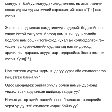
сонгуульт байгууллагуудьк хөндлөнгөөс нь алагчлалгүи
хянах дүрэм журам гүүний хэрэгжилтийг хэлнэ’’
[14]
гэж
үзсэн.
Жинхэнэ ардчилсан намд гишүүд лидерийг бодитойгоор
хянах ёстой гэж үзсэн бөгөөд намын гишүүнчлэлийн
бодлого нам оршин тогтноход чухал ач холбогдолтой гэж
үзсэн Тус хүрээлэнгийн судлаачид намын дотоод
ардчиллыг дараахь асуултаар тодорхойлж болох юм гэж
үзсэн. Үүнд
[15]
,
Нам тогтсон дүрэм, журмын дагуу үүрэг үйл ажиллагаагаа
гүйцэтгэж байна уу?
Одоо мөрдөгдөж байгаа хууль болон намын дүрмэнд
үндэслэсэн ардчилсан шийдвэр гардаг уу?
Намын дотор эдийн засгийн нөөц баялагын төвлөрлийн
эсрэг үр дүнтэй ажиллаж чадаж байна уу?