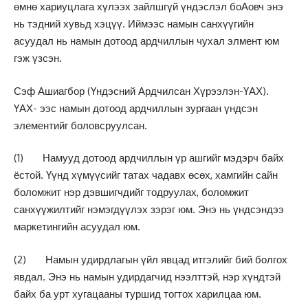
өмнө хариуцлага хүлээх зайлшгүй үндэслэл боАовч энэ
нь тэдний хувьд хэцүү. Иймээс намын санхүүгийн
асуудал нь намын дотоод ардчиллын чухал элмент юм
гэж үзсэн.
Сэф Ашиагбор (Үндэсний Ардчилсан Хүрээлэн-ҮАХ).
ҮАХ- ээс намын дотоод ардчиллын зургаан үндсэн
элементийг боловсруулсан.
(1) Намууд дотоод ардчиллын үр ашгийг мэдэрч байх
ёстой. Үүнд хүмүүсийг татах чадавх өсөх, хамгийн сайн
боломжит нэр дэвшигчдийг тодруулах, боломжит
санхүүжилтийг нэмэгдүүлэх зэрэг юм. Энэ нь үндсэндээ
маркетингийн асуудал юм.
(2) Намын удирдлагын үйл явцад итгэлийг бий болгох
явдал. Энэ нь намын удирдагчид нээлттэй, нэр хүндтэй
байх ба урт хугацааны туршид тогтох харилцаа юм.