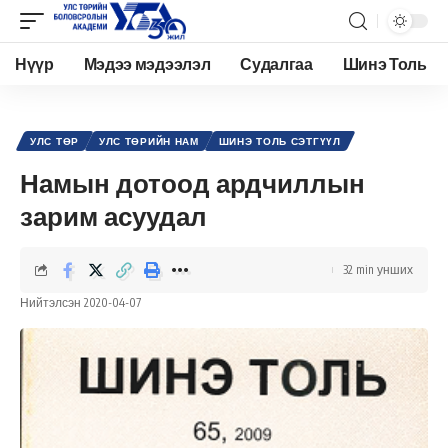
Нүүр
Мэдээ мэдээлэл
Судалгаа
Шинэ Толь
Academy.edu.mn
>
Нийтлэл
>
Улс төр
>
Улс төрийн нам
>
Намын дотоод ардчиллын зарим асуудал
УЛС ТӨР
УЛС ТӨРИЙН НАМ
ШИНЭ ТОЛЬ СЭТГҮҮЛ
Намын дотоод ардчиллын
зарим асуудал
32 min унших
Нийтэлсэн 2020-04-07