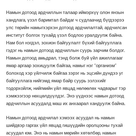
Намын дотоод ардчиллын талаар иймэрхүү олон янзын
хандлага, үзэл баримтал байдаг ч судлаачид бүгдээрээ
улс төрийн намыгхэрхэн дотоод ардчилалтай, ардчилсан
институт болгох тухайд үзэл бодлоо уралдуупж байна.
Нам бол нэгдэл, зохион байгуулалт бүхий байгууллага
гэдэг нь намын дотоод ардчиллын суурь зарчим болдог.
Намын дотоод амьдрал, тэнд болж буй үйл ажиллагааг
ямар аргаар зохицуулж байгаа, намыг нэг “организм”
болоход хэр үйлчилж байгаа зэрэг нь эцсийн дүндээ уг
байгууллага нийгэмд ямар байр суурь эзлэхийг
тодорхойлж, нийгмийн үйл явцад нөлөөлөх чадварыг тэр
хэмжээгээр нөхцөлдүүлдэг. Энэ үүднээс намын дотоод
ардчиллын асуудалд маш их анхаарал хандуулж байна.
Намын дотоод ардчилал хэмээх асуудал нь намын
шийдвэр гаргах үйл явцад гишүүдийн оролцооны тухай
асуудал юм. Энэ нь намын мөрийн хөтөлбөр, намын