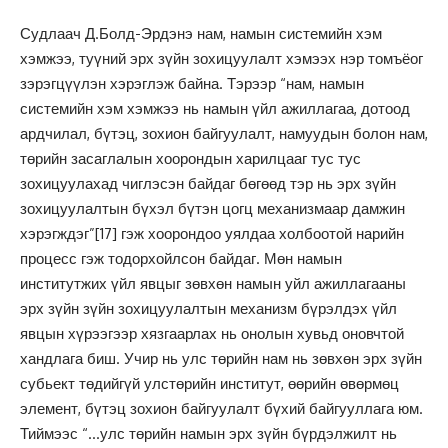
Судлаач Д.Болд-Эрдэнэ нам, намын системийн хэм
хэмжээ, туүний эрх зүйн зохицуулалт хэмээх нэр томъёог
зэрэгцүүлэн хэрэглэж байна. Тэрээр “нам, намын
системийн хэм хэмжээ нь намын үйл ажиллагаа, дотоод
ардчилал, бүтэц, зохион байгуулалт, намуудын болон нам,
төрийн засаглалын хоорондын харилцааг тус тус
зохицуулахад чиглэсэн байдаг бөгөөд тэр нь эрх зүйн
зохицуулалтын бүхэл бүтэн цогц механизмаар дамжин
хэрэгждэг”
[17]
гэж хоорондоо уялдаа холбоотой нарийн
процесс гэж тодорхойлсон байдаг. Мөн намын
институтжих үйл явцыг зөвхөн намын уйл ажиллагааны
эрх зүйн зүйн зохицуулалтын механизм бүрэлдэх үйл
явцын хүрээгээр хязгаарлах нь онолын хувьд оновчтой
хандлага биш. Учир нь улс төрийн нам нь зөвхөн эрх зүйн
субьект төдийгүй улстөрийн институт, өөрийн өвөрмөц
элемент, бүтэц зохион байгуулалт бүхий байгууллага юм.
Тиймээс “…улс төрийн намын эрх зүйн бүрдэлжилт нь