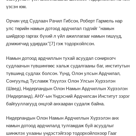
үзсэн юм.
Орчин үед Судлаач Рачил Гибсон, Роберт Гармель нар
улс төрийн намын дотоод ардчилал гэдгийг “намын
шийдвэр гаргах бүхий л үйл ажиллагааг намын гишүүд,
дэмжигчид удирдах”
[7]
гэж тодорхойлсон.
Намын дотоод ардчиллын тухай асуудал сонирхогч
судлаачын түвшингөөс хальж судалгааны баг, институтын
түвшинд судлах болсон. Үүнд, Олон улсын Ардчилал,
Сонгуульд Тусламж Үзүүлэх Олон Улсын Хүрээлэн
(Швед), Нидерландын Олон Намын Ардчиллын Хүрээлэн
(Нидерланд), АНУ-ын Үндэсний Ардчилсан Институт зэрэг
байгууллагууд онцгой анхааран судалж байна.
Нидерландын Олон Намын Ардчиллын Хүрээлэн анх
намын дотоод ардчилалд тулгамдаж буй асуудлыг
шинжлэх ухааны үндэстэйгээр тодорхойлохоор Гааг