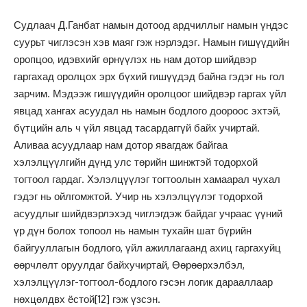
Судлаач Д.Ганбат намын дотоод ардчиллыг намын үндэс
суурьт чиглэсэн хэв маяг гэж нэрлэдэг. Намын гишүүдийн
оропцоо, идэвхийг өрнүүлэх нь нам дотор шийдвэр
гаргахад оролцох эрх бүхий гишүүдэд байна гэдэг нь гол
зарчим. Мэдээж гишүүдийн оролцоог шийдвэр гаргах үйл
явцад хангах асуудал нь намын бодлого доороос эхтэй,
бүтцийн аль ч үйл явцад тасардаггүй байх учиртай.
Аливаа асуудлаар нам дотор явагдаж байгаа
хэлэлцүүлгийн дүнд улс төрийн шинжтэй тодорхой
тогтоол гардаг. Хэлэлцүүлэг тогтоолын хамаарал чухал
гэдэг нь ойлгомжтой. Учир нь хэлэлцүүлэг тодорхой
асуудлыг шийдвэрлэхэд чиглэгдэж байдаг учраас үүний
үр дүн болох топоол нь намын тухайн шат бүрийн
байгууллагын бодлого, үйл ажиллагаанд ахиц гаргахуйц
өөрчлөлт оруулдаг байхучиртай, Өөрөөрхэлбэл,
хэлэлцүүлэг-тогтоол-бодлого гэсэн логик дарааллаар
нөхцөлдвх ёстой
[12]
гэж үзсэн.