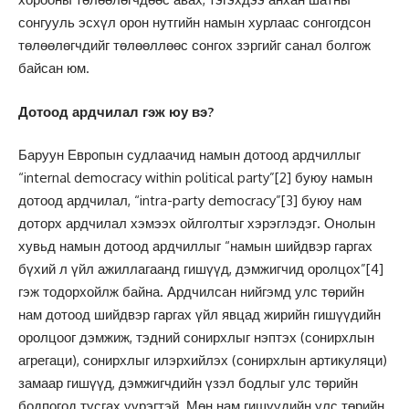
сонгууль эсхүл орон нутгийн намын хурлаас сонгогдсон
төлөөлөгчдийг төлөөллөөс сонгох зэргийг санал болгож
байсан юм.
Дотоод ардчилал гэж юу вэ?
Баруун Европын судлаачид намын дотоод ардчиллыг
“internal democracy within political party”
[2]
буюу намын
дотоод ардчилал, “intra-party democracy”
[3]
буюу нам
доторх ардчилал хэмээх ойлголтыг хэрэглэдэг. Онолын
хувьд намын дотоод ардчиллыг “намын шийдвэр гаргах
бүхий л үйл ажиллагаанд гишүүд, дэмжигчид оролцох”
[4]
гэж тодорхойлж байна. Ардчилсан нийгэмд улс төрийн
нам дотоод шийдвэр гаргах үйл явцад жирийн гишүүдийн
оролцоог дэмжиж, тэдний сонирхлыг нэптэх (сонирхлын
агрегаци), сонирхлыг илэрхийлэх (сонирхлын артикуляци)
замаар гишүүд, дэмжигчдийн үзэл бодлыг улс төрийн
бодпогод тусгах үүрэгтэй. Мөн нам гишүүдийн улс төрийн