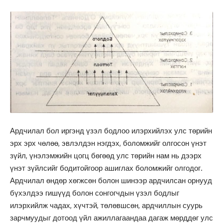
Ардчилал бол иргэнд үзэл бодлоо илэрхийлэх улс төрийн
эрх эрх чөлөө, эвлэлдэн нэгдэх, боломжийг олгосон үнэт
зүйл, үнэлэмжийн цогц бөгөөд улс төрийн нам нь дээрх
үнэт зүйлсийг бодитойгоор ашиглах боломжийг олгодог.
Ардчилал өндөр хөгжсөн болон шинээр ардчилсан орнууд
бүхэлдээ гишүүд болон сонгогчдын үзэл бодлыг
илэрхийлж чадах, хүчтэй, төлөвшсөн, ардчиллын суурь
зарчмуудыг дотоод үйл ажиллагаандаа дагаж мөрддөг улс