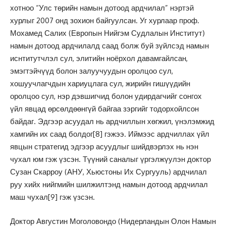
хотноо “Улс төрийн намын дотоод ардчилал” нэртэй
хурлыг 2007 онд зохион байгуулсан. Уг хурлаар проф.
Мохамед Салих (Европын Нийгэм Судлалын Институт)
намын дотоод ардчилалд саад болж буй зүйлсэд намын
иснтитутчлэл сул, элитийн ноёрхол давамгайлсан,
эмэгтэйчүүд болон залуучуудын оролцоо сул,
хошуучлагчдын хариуцлага сул, жирийн гишүүдийн
оролцоо сул, нэр дэвшигчид болон удирдагчийг сонгох
үйл явцад өрсөлдөөнгүй байгаа зэргийг тодорхойлсон
байдаг. Эдгээр асуудал нь ардчиллын хөгжил, үнэлэмжид
хамгийн их саад болдог
[8]
гэжээ. Иймээс ардчиллах үйл
явцын стратегид эдгээр асуудлыг шийдвэрлэх нь нэн
чухал юм гэж үзсэн. Түүний саналыг үргэлжүулэн доктор
Сузан Скарроу (АНУ, Хьюстоны Их Сургууль) ардчилал
руу хийх нийгмийн шилжилтэнд намын дотоод ардчилал
маш чухал
[9]
гэж үзсэн.
Доктор Августин Моголовондо (Нидерландын Олон Намын