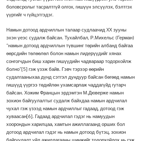
боловсролыг тасралтгүй олгох, гишүүн элсүүлэх, бэлтгэх
үүргийг ч гүйцэтгэдэг.
Намын дотоод ардчиллын талаар судлаачид XX зууны
эхэн үеэс судалж байсан. Тухайлбал, Р.Михельс (Герман)
“намын дотоод ардчиллын түвшинг төрийн албанд байгаа
өөрсдийн төлөөлөл болон намын лидерүүдийг хянах
сонгогчдын биш харин гишүүдийн чадвараар тодорхойлж
болно”
[5]
гэж үзэж байв. Гэвч тэрээр өөрийн
судалгааныхаа дүнд сэтгэл дундуур байсан бөгөөд намын
гишүүд үүргээ төдийлөн ухамсарлаж чаддагүйд гутарч
байсан. Хожим Францын эрдэмтэн М.Дюверже намын
зохион байгуулалтыг судалж байхдаа намын ардчилал
чухал гэж үзээд намын ардчиллыг гадаад, дотоод гэж
хуваасан
[6]
. Гадаад ардчилал гэдэг нь намуудын
хоорондын харилцаа, хамтын ажиллагаанд орших бол
дотоод ардчилал гэдэг нь намын дотоод бүтэц, зохион
байгуулалт үйл ажиллагааны шинжийг тодорхойлох нь гэж