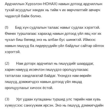
Ардчиллын Хүрээлэн-НОНАХ) намын дотоод ардчиллын
тухай асуудлыг хөндөх нь тийм ч их өөрчлөлтийг авчирч
чадахгүй байж болно.
(1) Бид хүн судлалын талаас намыг судлах хэрэгтэй.
Өмнөх туршлагаас харахад намын дотоод үйл явц нэг их
чухал биш бөгөөд энэ нь албан бус шинжтэй. Иймээс
намын гишүүд ба лидерүүдийн үйл байдлыг сайтар ойлгох
хэрэгтэй.
(2) Нам доторх ардчипал нь гишүүдийг шаарддаг,
харин намууд ихэвчлэн гишүүдээ оролцуулахаас
татгалзах хандлагатай байдаг. Үнэндээ нам өөрийн
гишуүд, дэмжигчдээ намын дотоод үйл явцад
оролцуулахыг хичээх ёстой.
(3) Урт удаан хугацааны туршид улс төрийн нам хувь
хүмүүсээс санхүүжиж ирсэн. Энэ нь гишүүд, дэмжигчдийн