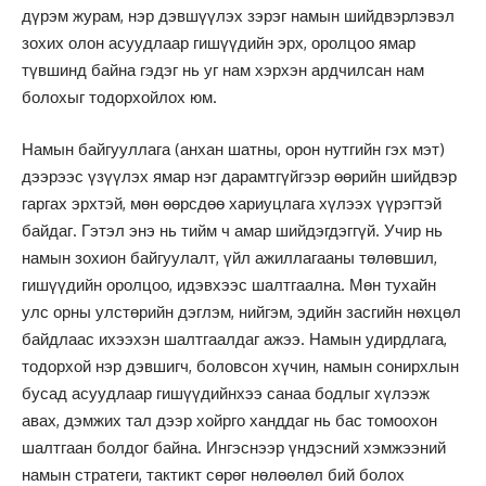
дүрэм журам, нэр дэвшүүлэх зэрэг намын шийдвэрлэвэл
зохих олон асуудлаар гишүүдийн эрх, оролцоо ямар
түвшинд байна гэдэг нь уг нам хэрхэн ардчилсан нам
болохыг тодорхойлох юм.
Намын байгууллага (анхан шатны, орон нутгийн гэх мэт)
дээрээс үзүүлэх ямар нэг дарамтгүйгээр өөрийн шийдвэр
гаргах эрхтэй, мөн өөрсдөө хариуцлага хүлээх үүрэгтэй
байдаг. Гэтэл энэ нь тийм ч амар шийдэгдэггүй. Учир нь
намын зохион байгуулалт, үйл ажиллагааны төлөвшил,
гишүүдийн оролцоо, идэвхээс шалтгаална. Мөн тухайн
улс орны улстөрийн дэглэм, нийгэм, эдийн засгийн нөхцөл
байдлаас ихээхэн шалтгаалдаг ажээ. Намын удирдлага,
тодорхой нэр дэвшигч, боловсон хүчин, намын сонирхлын
бусад асуудлаар гишүүдийнхээ санаа бодлыг хүлээж
авах, дэмжих тал дээр хойрго ханддаг нь бас томоохон
шалтгаан болдог байна. Ингэснээр үндэсний хэмжээний
намын стратеги, тактикт сөрөг нөлөөлөл бий болох