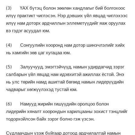
(3) ҮАХ бүтэц болон зөөлөн хандлагыг бий болгохоос
илүү практикт чиглэсэн. Нэр дэвших үйл явцад чиглэхээс
илүү нам доторх ардчиллын эллеметүүдийг яаж оруулах
вэ гэдэг асуудал юм.
(4) Сонгуулийн хооронд нам дотор шинэчлэлийг хийх
нь хамгийн зөв цаг хугацаа юм.
(5) Залуучууд, эмэгтэйчүүд, намын удирдагчид зэрэг
салбарын үйл явцад нам идэвхитэй ажиллах ёстой. Энэ
нь улс төрийн намд ашигтай бөгөөд намын лидерүүдийн
чадварыг хөгжүүлэхэд тустай юм.
(6) Намууд жирийн гишүүдийн оролцоо болон
лидерийн хяналт хоорондын харилцааны зохист тэнцлийг
тодорхойлсон байх зэрэг болно гэж үзсэн.
Судлаачдын үзэж буйгаар дотоод ардчилалтай намын