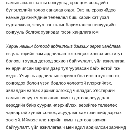
намын анхан шатны сонгуупьд оролцож өөрсдийн
бүлэглэлийн төлөө саналаа өгдөг. Энэ нь ерөнхийдөө
намын дэмжигчдийн төлөөлөл биш харин хэт үзэл
сурталжсан, эсхүл нэг талыг баримталсан гишүүдийн
сонгууль болгож хувирдаг гэсэн хандлага юм.
Харин намын дотоод ардчиллыг дэмжих эерэг хандлага
нь улс төрийн нам ардчилсан тогтолцоог хангах институт
болохын хувьд дотоод зохион байгуулалт, үйл ажиллагаа
нь ардчилсан зарчим дээр тулгуурласан байх ёстой гэж
үздэг. Учир нь ардчиллын зорилго бол иргэн хүн сонгох,
сонгогдох болон үзэл бодлоо чөлөөтэй илэрхийлэх,
эвлэлдэн нэгдэх эрхийг олгоход чиглэдэг. Улстөрийн
намын гишүүн ч мөн адил намын дотоод асуудалд
өөрсдийн байр сууриа илэрхийлэх, өөрийгөө төлөөлөх
чадвартай хүнийг сонгох, асуудлыг хамтран шийдвэрлэх
эохтэй. Иймээс улс төрийн намын дотоод захион
байгуулалт, үйл ажиллагаа ч мөн адил ардчилсан зарчимд