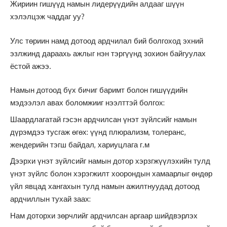
Жириин гишүүд намын лидерүүдийн алдааг шүүн
хэлэлцэж чаддаг уу?
Улс төриин намд дотоод ардчилал бий болгоход эхний
эзлжинд дараахь ажлыг нэн тэргүүнд зохион байгуулах
ёстой ажээ.
Намын дотоод бүх бичиг баримт болон гишүүдийн
мэдээлэл авах боломжииг нээлттэй болгох:
Шаардлагатай гэсэн ардчилсан үнэт зүйлсийг намын
дүрэмдээ тусгаж өгөх: үүнд плюрализм, толеранс,
жендерийн тэгш байдал, хариуцлага г.м
Дээрхи үнэт зүйлсийг намын дотор хэрзгжүүлэхийн тулд
үнэт зүйлс болон хэрэгжилт хоорондын хамаарлыг өндөр
үйл явцад хангахын тулд намын ажилтнуудад дотоод
ардчиллын тухай заах:
Нам доторхи зөрчлийг ардчилсан аргаар шийдвэрлэх