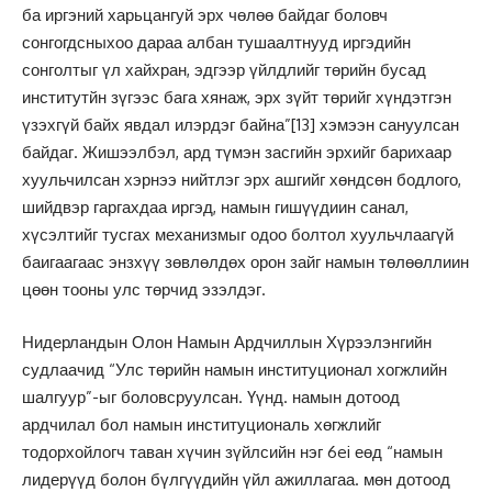
ба иргэний харьцангуй эрх чөлөө байдаг боловч
сонгогдсныхоо дараа албан тушаалтнууд иргэдийн
сонголтыг үл хайхран, эдгээр үйлдлийг төрийн бусад
институтйн зүгээс бага хянаж, эрх зүйт төрийг хүндэтгэн
үзэхгүй байх явдал илэрдэг байна”
[13]
хэмээн сануулсан
байдаг. Жишээлбэл, ард түмэн засгийн эрхийг барихаар
хуульчилсан хэрнээ нийтлэг эрх ашгийг хөндсөн бодлого,
шийдвэр гаргахдаа иргэд, намын гишүүдиин санал,
хүсэлтийг тусгах механизмыг одоо болтол хуульчлаагүй
баигаагаас энзхүү зөвлөлдөх орон зайг намын төлөөллиин
цөөн тооны улс төрчид эзэлдэг.
Нидерландын Олон Намын Ардчиллын Хүрээлэнгийн
судлаачид “Улс төрийн намын институционал хогжлийн
шалгуур”-ыг боловсруулсан. Үүнд. намын дотоод
ардчилал бол намын институциональ хөгжлийг
тодорхойлогч таван хүчин зүйлсийн нэг 6ei еөд “намын
лидерүүд болон бүлгүүдийн үйл ажиллагаа. мөн дотоод