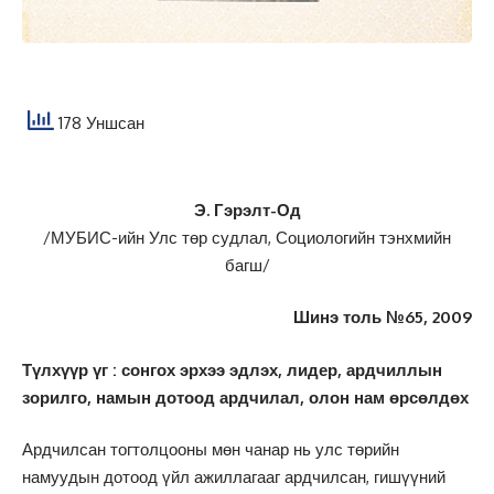
178 Уншсан
Э. Гэрэлт-Од
/МУБИС-ийн Улс төр судлал, Социологийн тэнхмийн
багш/
Шинэ толь №65, 2009
Түлхүүр үг : сонгох эрхээ эдлэх, лидер, ардчиллын
зорилго, намын дотоод ардчилал, олон нам өрсөлдөх
Ардчилсан тогтолцооны мөн чанар нь улс төрийн
намуудын дотоод үйл ажиллагааг ардчилсан, гишүүний