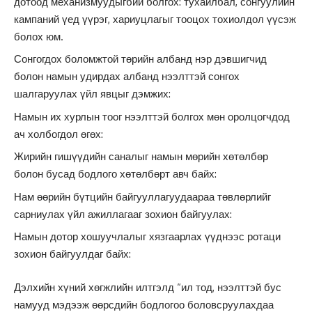
дотоод механизмуудыгбий болгох: тухайлбал, сонгуулийн
кампаний үед үүрэг, хариуцлагыг тооцох тохиолдол үүсэж
болох юм.
Сонгогдох боломжтой төрийн албанд нэр дэвшигчид
болон намын удирдах албанд нээлттэй сонгох
шалгаруулах үйл явцыг дэмжих:
Намын их хурлын тоог нээлттэй болгох мөн оролцогчдод
ач холбогдол өгөх:
Жирийн гишүүдийн саналыг намын мөрийн хөтөлбөр
болон бусад бодлого хөтөлбөрт авч байх:
Нам өөрийн бүтцийн байгууллагуудаараа төвлөрлийг
сарниулах үйл ажиллагааг зохион байгуулах:
Намын дотор хошуучлалыг хязгаарлах үүднээс ротаци
зохион байгуулдаг байх:
Дэлхийн хүний хөгжлийн илтгэлд “ил тод, нээлттэй бус
намууд мэдээж өөрсдийн бодлогоо боловсруулахдаа