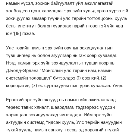
намын үүсэл, зохион байгуулалт үйл ажиллагаатай
холбогдсон цогц харилцааг эрх зүйн хувьд өргөн хүрээтэй
зохицуулах замаар түүний улс төрийн тогтолцооны хууль
ёсны институт болгон хувиргах нарийн төвөгтэй үйл явц
юм”
[18]
гэжээ.
Улс төрийн намын эрх зүйн орчныг зохицуулалтын
түвшингөөр нь болон агуулгаар нь гэж хоёр хуваадаг.
Нэгд, намын эрх зүйн зохицуулалтыг түвшингөөр нь
Д.Болд-Эрдэнэ “Монголын улс төрийн нам, намын
системийн төлөвшил” бүтээлдээ (1) ерөнхий, (2)
корпоратив, (3) ёс суртахууны гэж гурав хуваасан. Үүнд:
Ерөнхий эрх зүйн актууд нь намын үйл ажиллагаанд
төрөөс тавих хяналт, шаардлага, тэдгээрээс үүдсэн
харилцааг зохицуулахад чиглэгддэг. Ийм эрх зүйн
актуудын системд Үндсэн хууль, Улс төрийн намуудын
тухай хууль, намын санхүү, төсөв, эд хөрөнгийн тухай