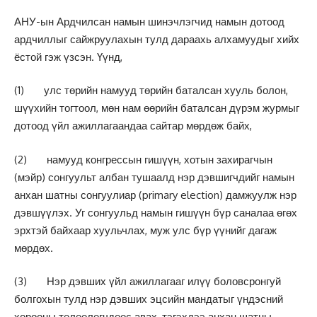
АНУ-ын Ардчилсан намын шинэчлэгчид намын дотоод
ардчиллыг сайжруулахын тулд дараахь алхамуудыг хийх
ёстой гэж үзсэн. Үүнд,
(1) улс төрийн намууд төрийн баталсан хууль болон,
шүүхийн тогтоол, мөн нам өөрийн баталсан дүрэм журмыг
дотоод үйл ажиллагаандаа сайтар мөрдөж байх,
(2) намууд конгрессын гишүүн, хотын захирагчын
(мэйр) сонгуульт албан тушаалд нэр дэвшигчдийг намын
анхан шатны сонгуулиар (primary election) дамжуулж нэр
дэвшүүлэх. Уг сонгуульд намын гишүүн бүр саналаа өгөх
эрхтэй байхаар хуульчлах, муж улс бүр үүнийг дагаж
мөрдөх.
(3) Нэр дэвших үйл ажиллагааг илүү боловсронгуй
болгохын тулд нэр дэвших эцсийн мандатыг үндэсний
хорооны төлөөлөгчдөөс авах, тэгэхдээ анхан шатны