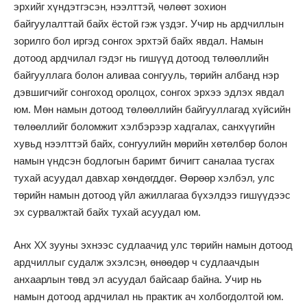
эрхийг хүндэтгэсэн, нээлттэй, чөлөөт зохион
байгуулалттай байх ёстой гэж үздэг. Учир нь ардчиллын
зорилго бол иргэд сонгох эрхтэй байх явдал. Намын
дотоод ардчилал гэдэг нь гишүүд дотоод төлөөллийн
байгууллага болон аливаа сонгууль, төрийн албанд нэр
дэвшигчийг сонгоход оролцох, сонгох эрхээ эдлэх явдал
юм. Мөн намын дотоод төлөөллийн байгууллагад хүйсийн
төлөөллийг боломжит хэлбэрээр хадгалах, санхүүгийн
хувьд нээлттэй байх, сонгуулийн мөрийн хөтөлбөр болон
намын үндсэн бодлогын баримт бичигт саналаа тусгах
тухай асуудал давхар хөндөгддөг. Өөрөөр хэлбэл, улс
төрийн намын дотоод үйл ажиллагаа бүхэлдээ гишүүдээс
эх сурвалжтай байх тухай асуудал юм.
Анх XX зууны эхнээс судлаачид улс төрийн намын дотоод
ардчиллыг судалж эхэлсэн, өнөөдөр ч судлаачдын
анхаарлын төвд эл асуудал байсаар байна. Учир нь
намын дотоод ардчилал нь практик ач холбогдолтой юм.