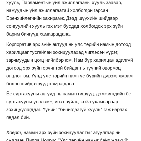
хууль, Парламентын үйл ажиллагааны хууль заавар,
намуудын үйл ажиллагаатай холбогдон гарсан
Ерөнхийлөгчийн захирамж, Дээд шүүхийн шийдвэр,
сонгуулийн хууль гэх мэт бусдад холбогдох эрх зүйн
барим бичгүүд хамаарагдана.
Корпоратив эрх зүйн актууд нь улс төрийн намын дотоод
харилцааг тусгайлан зохицуулахад чиглэсэн үүрэг,
зарчмуудын цогц нийлбэр юм. Нам бүр харилцан адилгүй
дотоод эрх зүйн орчинтой байдаг нь түүний өвөрмөц
онцлог юм. Үүнд улс төрийн нам тус бүрийн дүрэм, журам
болон шийдвэрүүд хамрагдана.
Ёс суртахууны актууд нь намын гишүүд, дэмжигчдийн ёс
суртахууны үнэлэмж, үнэт зүйлс, соёл ухамсараар
зохицуулагддаг. Үүнийг “бичигдээгүй хууль” гэж нэрлэх
явдал бий.
Хоёрт,
намын эрх зүйн зохицуулалтыг агуулгаар нь
судлаач Пиппа Норрис “Улс төрийн намыг байгуулахуй: