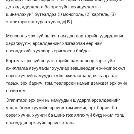
дотоод удирдлага ба эрх зүйн зохицуулалтыг
шинэчлэхүй” бүтээлдээ (1) монополь, (2) картель, (3)
эгалитари гэж гурав хуваада
[19]
.
Монополь эрх зүй нь нэг нам дангаар төрийн удирдлагыг
хэрэгжүүлж, өрсөлдөөнийг хязгаарлан өөр нам
өрсөлдөхийг хуулиар хориглосон байдаг.
Картель эрх зүй нь улс төрийн нам олноор зэрэг үйл
ажиллагаа явуулахыг хуулиар зөвшөөрдөг ч жижиг эсхүл
сөрөг хүчний намуудын үйл ажиллагаанд хязгаарлалт
тавьж, эрх баригч, том, төвлөрсөн намыг дэмждэг эрх зүйн
орчин юм.
Эгапитари эрх зүй нь намуудын шударга өрсөлдөөнийг
үндэс болж хуулийн орчинд том жижиг, эрх баригч ба
сөрөг хүчин, хуучин ба шинэ гэж ялгахгүй бүгд ижил тэгш
өрсөлддөг эрх зүйн орчинг хэлнэ.