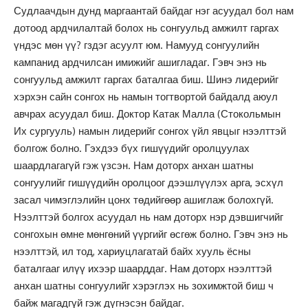
Судлаачдын дунд маргаантай байдаг нэг асуудал бол нам
дотоод ардчилалтай болох нь сонгуульд амжилт гаргах
үндэс мөн үү? гздэг асуулт юм. Намууд сонгуулийн
кампанид ардчилсан имижийг ашигладаг. Гэвч энэ нь
сонгуульд амжилт гаргах баталгаа биш. Шинэ лидерийг
хэрхэн сайн сонгох нь намын тогтвортой байдалд аюул
авчрах асуудал биш. Доктор Катак Малла (Стокольмын
Их сургууль) намын лидерийг сонгох үйл явцыг нээлттэй
болгож болно. Гэхдээ бүх гишүүдийг оролцуулах
шаардлагагүй гэж үзсэн. Нам доторх анхан шатны
сонгуулийг гишүүдийн оролцоог дээшлүүлэх арга, эсхүл
засал чимэглэлийн цонх төдийгөөр ашиглаж болохгүй.
Нээлттэй болгох асуудал нь нам доторх нэр дэвшигчийг
сонгохын өмне мөнгөний үүргийг өсгөж болно. Гэвч энэ нь
нээлттэй, ил тод, хариуцлагатай байх хууль ёсны
баталгааг илүү ихээр шаарддаг. Нам доторх нээлттэй
анхан шатны сонгуулийг хэрэглэх нь зохимжтой биш ч
байж магадгүй гэж дүгнэсэн байдаг.