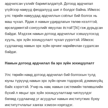
ардчилсан үзлийг баримталдаггүй. Дотоод ардчилал
үгүйгээр намууд феодалууд шиг л болдог байна. Иймээс
улс төрийн намуудад ардчиллын соёлыг бий болгох нь
маш чухал. Ядаж л намын удирдлагын төлөө нээлттэй,
өрсөлдөөнтэй сонгуулийг явуулах ёстой”
[16]
гэж дурьдсан
байдаг. Мэдээж намын дотоод ардчиллыг хэвшүүлэхэд
хууль, эрх зүйн зохицуулалт чухал үүрэгтэй. Иймээс
судлаачид намын эрх зүйн орчинг нарийвчлан судалсан
байдаг.
Намын дотоод ардчилал ба эрх зүйн зохицуулалт
Улс төрийн намд дотоод ардчилал бий болгохын тулд
юуны түрүүнд намын эрх зүйн орчин тодорхой, дэмжихүйц
байх хэрэгтэй. Учир нь нам, намын системийн төлөвшлийн
бүхий л явцыг эрх зүйн зохицуулалтаар чиглүүлдэг
бөгөөд судлаачид уг асуудлыг намын институтжих буюу
институтчлалыг хангах хэмээн нэрлэдэг.