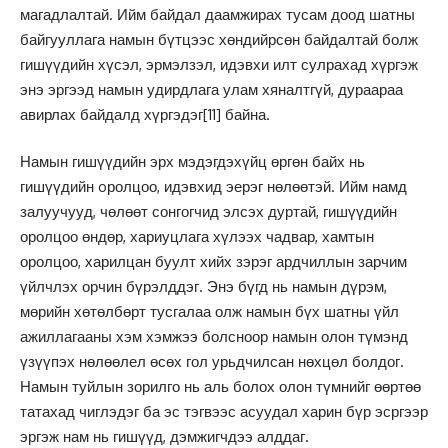
магадлалтай. Ийм байдал даамжирах тусам доод шатны
байгууллага намын бүтцээс хөндийрсөн байдалтай болж
гишүүдийн хүсэл, эрмэлзэл, идэвхи илт сулрахад хүргэж
энэ эргээд намын удирдлага улам хяналтгүй, дураараа
авирлах байдалд хүргэдэг
[11]
байна.
Намын гишүүдийн эрх мэдэгдэхүйц өргөн байх нь
гишүүдийн oролцоо, идэвхид эерэг нөлөөтэй. Ийм намд
залуучууд, чөлөөт сонгогчид элсэх дуртай, гишүүдийн
оролцоо өндөр, хариуцлага хүлээх чадвар, хамтын
оролцоо, харилцан буулт хийх зэрэг ардчиллын зарчим
үйлчлэх орчин бүрэлддэг. Энэ бүгд нь намын дүрэм,
мөрийн хөтөлбөрт тусгалаа олж намын бүх шатны үйл
ажиллагааны хэм хэмжээ болсноор намын олон түмэнд
үзүүпэх нөлөөлел өсөх гол урьдчилсан нөхцөл болдог.
Намын туйлын зорилго нь аль болох олон түмнийг өөртөө
татахад чиглэдэг ба эс тэгвээс асуудал харин бүр эсргээр
эргэж нам нь гишүүд, дэмжигчдээ алддаг.