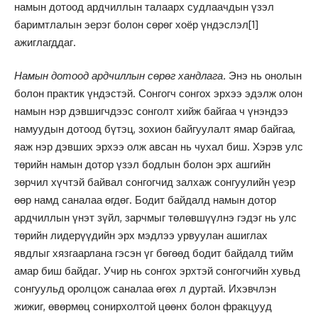
намын дотоод ардчиллын талаарх судлаачдын үзэл
баримтлалын эерэг болон сөрөг хоёр үндэслэл
[1]
ажиглагддаг.
Намын дотоод ардчиллын сөрөг хандлага.
Энэ нь онолын
болон практик үндэстэй. Сонгогч сонгох эрхээ эдэлж олон
намын нэр дэвшигчдээс сонголт хийж байгаа ч үнэндээ
намуудын дотоод бүтэц, зохион байгуулалт ямар байгаа,
яаж нэр дэвших эрхээ олж авсан нь чухал биш. Хэрэв улс
төрийн намын дотор үзэл бодлын болон эрх ашгийн
зөрчил хүчтэй байвал сонгогчид залхаж сонгуулийн үеэр
өөр намд саналаа өгдөг. Бодит байдалд намын дотор
ардчиллын үнэт зүйл, зарчмыг төлөвшүүлнэ гэдэг нь улс
төрийн лидерүүдийн эрх мэдлээ урвуулан ашиглах
явдлыг хязгаарлана гэсэн үг бөгөөд бодит байдалд тийм
амар биш байдаг. Учир нь сонгох эрхтэй сонгогчийн хувьд
сонгуульд оролцож саналаа өгөх л дуртай. Ихэвчлэн
жижиг, өвөрмөц сонирхолтой цөөнх болон фракцууд