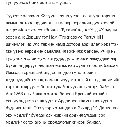
тулгуурлаж байх ёстой гэж үздэг.
Түүхээс харахад XX зууны дунд үеэс эхлэн улс төрчид
намын дотоод ардчиллын талаар өөрсдийн дуу хоолойг
илэрхийлж эхэлсэн байдаг. Тухайлбал, АНУ-д XX зууны
эхээр анх Дэвшилтэт Нам (Progressive Party)-biH
шинэчлэгчид улс төрийн намд дотоод ардчилал хэрэгтэй
гэж үзэж, өөрсдийн саналаа илэрхийлж байсан. Учир нь
тус улсын олон муж, хотуудад улс төрийн намуудын нэр
бүхий лидерүүд авлигад өртөж нэр хүндгүй болж байсан.
Иймээс төрийн албанд сонгогдсон улс төрийн
лидерүүдийг хянах, намаас илүү итгэлтэй нэр дэвшигчийг
хэрхэн тодруулж болох тухай асуудал тулгарч байжээ.
Анх 1968 оны Чикаго хотод болсон Ерөнхийлөгчийн
сонгуульд нэр дэвшүүлэх Ардчилсан намын их хурал
будлиантсан. Энэ үеэр хотын дарга Ричард Ж. Далиегаас
эрх мэдлийг булаан авч жирийн ардчилагчдын эрх
мэдлийг өсгөх анхны оролдлогыг хийсэн байдаг.