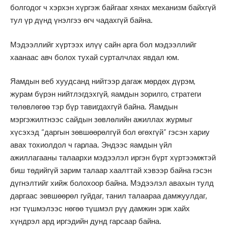
болгодог ч хэрхэн хүргэж байгааг хянах механизм байхгүй
тул үр дүнд үнэлгээ өгч чадахгүй байна.
Мэдээллийг хүртээх илүү сайн арга бол мэдээллийг
хаанаас авч болох тухай сурталчлах явдал юм.
Яамдын веб хуудсанд нийтээр дагаж мөрдөх дүрэм,
журам бүрэн нийтлэгдэхгүй, яамдын зорилго, стратеги
төлөвлөгөө тэр бүр тавигдахгүй байна. Яамдын
мэргэжилтнээс сайдын зөвлөлийн ажиллах журмыг
хүсэхэд “даргын зөвшөөрөлгүй бол өгөхгүй” гэсэн хариу
авах тохиолдол ч гарлаа. Эндээс яамдын үйл
ажиллагааны талаархи мэдээлэл иргэн бүрт хүртээмжтэй
биш төдийгүй зарим талаар хаалттай хэвээр байна гэсэн
дүгнэлтийг хийж болохоор байна. Мэдээлэл авахын тулд
даргаас зөвшөөрөл гуйдаг, танил талаараа дамжуулдаг,
нэг түшмэлээс нөгөө түшмэл рүү дамжин эрж хайх
хүндрэл ард иргэдийн дунд гарсаар байна.