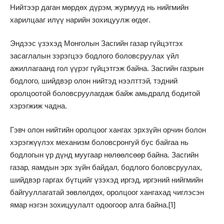
Нийтээр даган мөрдөх дүрэм, журмууд нь нийгмийн
харилцааг илүү нарийн зохицуулж өгдөг.
Эндээс үзэхэд Монголын Засгийн газар гүйцэтгэх
засаглалын зэрэгцээ бодлого боловсруулах үйл
ажиллагаанд гол үүрэг гүйцэтгэж байна. Засгийн газрын
бодлого, шийдвэр олон нийтэд нээлттэй, тэдний
оролцоотой боловсруулагдаж байж амьдралд бодитой
хэрэгжиж чадна.
Гэвч олон нийтийн оролцоог хангах эрхзүйн орчин болон
хэрэгжүүлэх механизм боловсронгуй бус байгаа нь
бодлогын үр дүнд муугаар нөлөөлсөөр байна. Засгийн
газар, яамдын эрх зүйн байдал, бодлого боловсруулах,
шийдвэр гаргах бүтцийг үзэхэд иргэд, иргэний нийгмийн
байгууллагатай зөвлөлдөх, оролцоог хангахад чиглэсэн
ямар нэгэн зохицуулалт одоогоор алга байна.
[1]