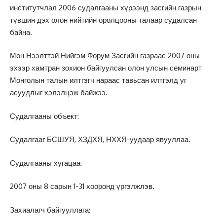
институтчлал 2006 судалгааны хүрээнд засгийн газрын
түвшин дэх олон нийтийн оролцооны талаар судалсан
байна.
Мөн Нээлттэй Нийгэм Форум Засгийн газраас 2007 оны
эхээр хамтран зохион байгуулсан олон улсын семинарт
Монголын талын илтгэгч нараас тавьсан илтгэлд уг
асуудлыг хэлэлцэж байжээ.
Судалгааны объект:
Судалгааг БСШУЯ, ХЗДХЯ, НХХЯ-уудаар явууллаа.
Судалгааны хугацаа:
2007 оны 8 сарын 1-31 хооронд үргэлжлэв.
Захиалагч байгууллага: