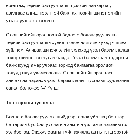
өргөтгөж, төрийн байгууллагыг цомхон, чадварлаг,
авилгаас ангид, нээлттэй байлгах төрийн шинэтгэлийн
утга агуулга хэрэгжинэ.
Олон нийтийн оролцоотой бодлого боловсруулах нь
төрийн байгууллагын хувьд ч олон нийтийн хувьд ч шинэ
зүйл юм. Аливаа шинэчлэлийг эхлэхэд үзэл баримтлалаа
тодорхойлох нэн чухал байдаг. Үзэл баримтлал тодорхой
байж юунд, ямар учраас зориод байгаагаа оролцогч
талууд илүү ухамсарлана. Олон нийтийн оролцоог
хангахдаа дараахь үзэл баримтлалыг тусгахыг судлаачид
санал болгожээ.
[4]
Үүнд:
Тэгш эрхтэй түншлэл
Бодлого боловсруулах, шийдвэр гаргах үйл явц бол төр
ба төрийн бус байгууллагын хамтын үйл ажиллагааны гол
хэлбэр юм. Энэхүү хамтын үйл ажиллагаа нь тэгш эрхтэй