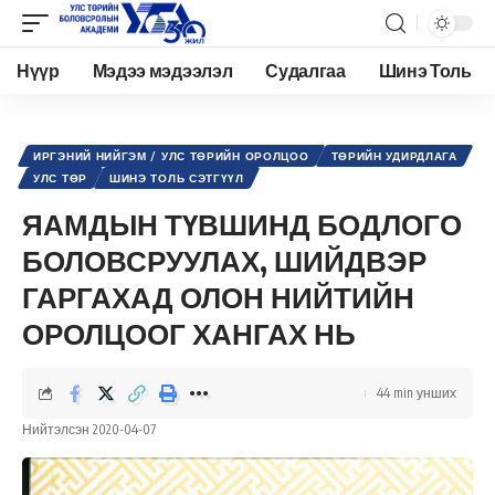
Нүүр
Мэдээ мэдээлэл
Судалгаа
Шинэ Толь
Academy.edu.mn
>
Нийтлэл
>
Улс төр
>
Иргэний нийгэм / Улс төрийн оролцоо
>
Я
ИРГЭНИЙ НИЙГЭМ / УЛС ТӨРИЙН ОРОЛЦОО
ТӨРИЙН УДИРДЛАГА
УЛС ТӨР
ШИНЭ ТОЛЬ СЭТГҮҮЛ
ЯАМДЫН ТҮВШИНД БОДЛОГО
БОЛОВСРУУЛАХ, ШИЙДВЭР
ГАРГАХАД ОЛОН НИЙТИЙН
ОРОЛЦООГ ХАНГАХ НЬ
44 min унших
Нийтэлсэн 2020-04-07