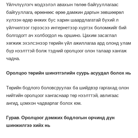
Үйлчлүүлэгч мэдээлэл авахын төлөө байгууллагаас
байгууллага, өрөөнөөс өрөө дамжин даргын зөвшөөрөл
хүлээн өдөр өнжих бус харин шаардлагатай бүхий л
үйлчилгээг гэрээсээ интернетээр хүртэх боломжийг бий
болгодогт ач холбогдол нь оршино. Цахим засаглал
хөгжиж эхэлсэнээр төрийн үйл ажиллагаа ард олонд улам
бүр нээлттэй болж тэдний оролцоог олон талаар хангаж
чадна.
Оролцоо төрийн шинэтгэлийн суурь асуудал болох нь
Төрийн бодлого боловсруулах ба шийдвэр гаргахад олон
нийтийн оролцоог хангаснаар төр нээлттэй, авлигаас
ангид, цомхон чадварлаг болох юм.
Гурав. Оролцоог дэмжих бодлогын орчинд дүн
шинжилгээ хийх нь