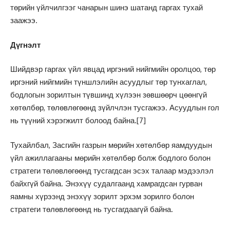
төрийн үйлчилгээг чанарын шинэ шатанд гаргах тухай
заажээ.
Дүгнэлт
Шийдвэр гаргах үйл явцад иргэний нийгмийн оролцоо, төр
иргэний нийгмийн түншлэлийн асуудлыг төр тунхаглал,
бодлогын зорилтын түвшинд хүлээн зөвшөөрч цөөнгүй
хөтөлбөр, төлөвлөгөөнд зүйлчлэн тусгажээ. Асуудлын гол
нь түүний хэрэгжилт болоод байна.
[7]
Тухайлбал, Засгийн газрын мөрийн хөтөлбөр яамдуудын
үйл ажиллагааны мөрийн хөтөлбөр болж бодлого болон
стратеги төлөвлөгөөнд тусгагдсан эсэх талаар мэдээлэл
байхгүй байна. Энэхүү судалгаанд хамрагдсан гурван
яамны хүрээнд энэхүү зорилт эрхэм зорилго болон
стратеги төлөвлөгөөнд нь тусгагдаагүй байна.