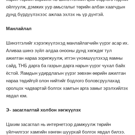
ойлгуулж, дэмжих уур амьсгалыг төрийн албан хаагчдын
дунд бүрдүүлэхээс ажлаа эхлэх нь үр дүнтэй.
Манлайлал
Шинэтгэлийг хэрэгжүүлэхэд манлайлагчийн үүрэг асар их.
Аливаа шинэ зүйл алдаа онооны дунд хөгждөг тул
ажилтан нараа зоригжуулж, итгэн үнэмшүүлэхэд яамны
сайд, ТНБ дарга ба газрын дарга нарын үүрэг чухал байх
ёстой. Яамдын удирдлагын үүрэг зөвхөн өөрийн ажилтан
нараа төдийгүй олон нийтийг бодлого боловсруулахад
оролцох чадвартай болгох хамтын арга замыг эрэлхийлэх
явдал юм.
Э- засаглалтай холбон хөгжүүлэх
Цахим засаглал нь интернетээр дамжуулж төрийн
үйлчилгээг хамгийн хөнгөн шуурхай болгох явдал билээ.