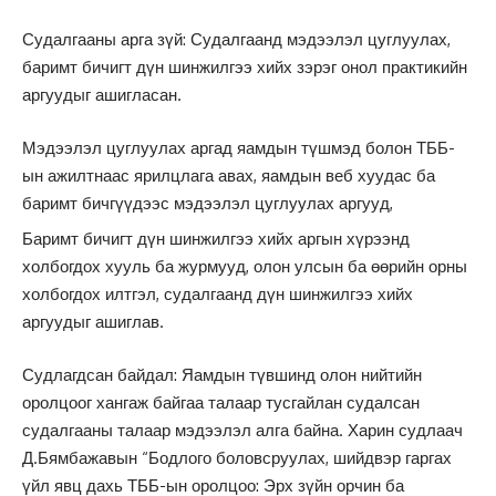
Судалгааны арга зүй: Судалгаанд мэдээлэл цуглуулах,
баримт бичигт дүн шинжилгээ хийх зэрэг онол практикийн
аргуудыг ашигласан.
Мэдээлэл цуглуулах аргад яамдын түшмэд болон ТББ-
ын ажилтнаас ярилцлага авах, яамдын веб хуудас ба
баримт бичгүүдээс мэдээлэл цуглуулах аргууд,
Баримт бичигт дүн шинжилгээ хийх аргын хүрээнд
холбогдох хууль ба журмууд, олон улсын ба өөрийн орны
холбогдох илтгэл, судалгаанд дүн шинжилгээ хийх
аргуудыг ашиглав.
Судлагдсан байдал: Яамдын түвшинд олон нийтийн
оролцоог хангаж байгаа талаар тусгайлан судалсан
судалгааны талаар мэдээлэл алга байна. Харин судлаач
Д.Бямбажавын “Бодлого боловсруулах, шийдвэр гаргах
үйл явц дахь ТББ-ын оролцоо: Эрх зүйн орчин ба