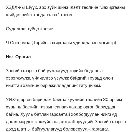
ХЗДХ-ны Шүүх, эрх зүйн шинэчлэлт төслийн “Захиргааны
шийдвэрийг стандарчлах” төсөл
Судалгааг гүйцэтгэсэн:
Ч Сосормаа (Төрийн захиргааны удирдлагын магистр)
Нэг. Оршил
Засгийн газрын байгууллагууд төрийн бодлогыг
хэрэгжүүлж, үйлчилгээ үзүүлж байдгийн хувьд олон
нийттэй хамгийн ойр ажилладаг институци юм.
УИХ-д өргөн баригдаж байгаа хуулийн төслийн 80 орчим
хувь нь Засгийн газрын санаачлагаар өргөн баригддаг
байна. Хууль батлан гарсантай холбогдуулан нийгэмд
дагаж мөрдөх эрхзүйн акт, хөтөлбөрүүдийг Засгийн газрын
дээд шатны байгууллагууд боловсруулж гаргадаг.