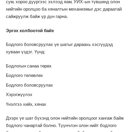
сум, хороо дүүргээс эхлээд яам, УИХ-ын түвшинд олон
нийтийн оролцоо ба хяналтын механизмыг дэс дараатай
сайжруулж байж үр дүн гарна.
Эргэх холбоотой байх
Бодлого боловсруулах үе шатыг дараахь хэсгүүдэд
хуваан үздэг. Үүнд:
Бодлогын санаа төрөх
Бодлого төлөвлөх
Бодлого боловсруулах
Хэрэгжүүлэх
Үнэлгээ хийх, хянах
Дээрх үе шат бүхэнд олон нийтийн оролцоог хангаж байж
бодлого чанартай болно. Түүнчлэн олон нийт бодлого