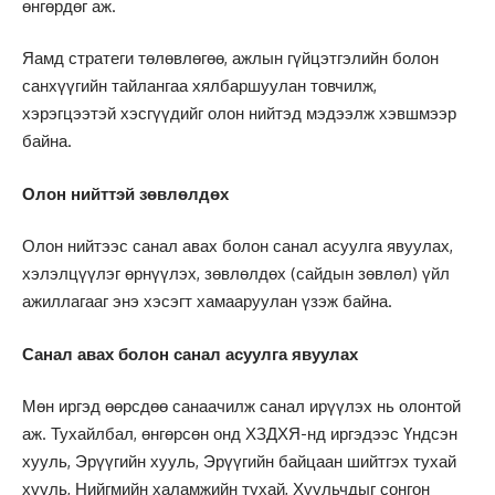
өнгөрдөг аж.
Яамд стратеги төлөвлөгөө, ажлын гүйцэтгэлийн болон
санхүүгийн тайлангаа хялбаршуулан товчилж,
хэрэгцээтэй хэсгүүдийг олон нийтэд мэдээлж хэвшмээр
байна.
Олон нийттэй зөвлөлдөх
Олон нийтээс санал авах болон санал асуулга явуулах,
хэлэлцүүлэг өрнүүлэх, зөвлөлдөх (сайдын зөвлөл) үйл
ажиллагааг энэ хэсэгт хамааруулан үзэж байна.
Санал авах болон санал асуулга явуулах
Мөн иргэд өөрсдөө санаачилж санал ирүүлэх нь олонтой
аж. Тухайлбал, өнгөрсөн онд ХЗДХЯ-нд иргэдээс Үндсэн
хууль, Эрүүгийн хууль, Эрүүгийн байцаан шийтгэх тухай
хууль, Нийгмийн халамжийн тухай, Хуульчдыг сонгон