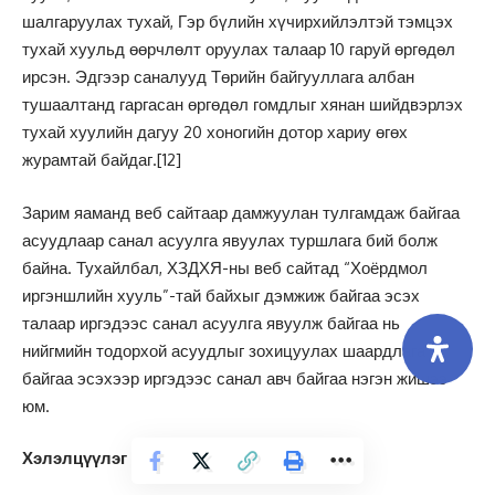
шалгаруулах тухай, Гэр бүлийн хүчирхийлэлтэй тэмцэх
тухай хуульд өөрчлөлт оруулах талаар 10 гаруй өргөдөл
ирсэн. Эдгээр саналууд Төрийн байгууллага албан
тушаалтанд гаргасан өргөдөл гомдлыг хянан шийдвэрлэх
тухай хуулийн дагуу 20 хоногийн дотор хариу өгөх
журамтай байдаг.
[12]
Зарим яаманд веб сайтаар дамжуулан тулгамдаж байгаа
асуудлаар санал асуулга явуулах туршлага бий болж
байна. Тухайлбал, ХЗДХЯ-ны веб сайтад “Хоёрдмол
иргэншлийн хууль”-тай байхыг дэмжиж байгаа эсэх
талаар иргэдээс санал асуулга явуулж байгаа нь
нийгмийн тодорхой асуудлыг зохицуулах шаардлага
байгаа эсэхээр иргэдээс санал авч байгаа нэгэн жишээ
юм.
Хэлэлцүүлэг өрнүүлэх