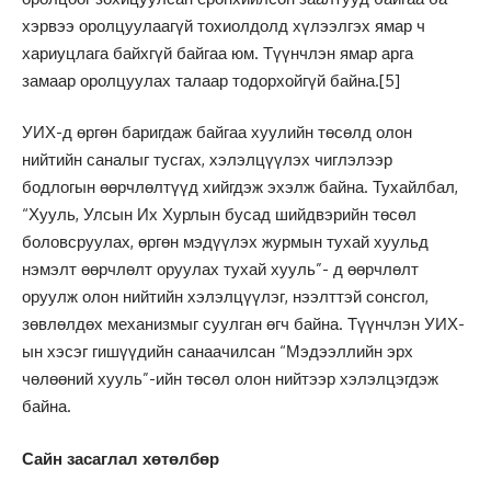
хэрвээ оролцуулаагүй тохиолдолд хүлээлгэх ямар ч
хариуцлага байхгүй байгаа юм. Түүнчлэн ямар арга
замаар оролцуулах талаар тодорхойгүй байна.
[5]
УИХ-д өргөн баригдаж байгаа хуулийн төсөлд олон
нийтийн саналыг тусгах, хэлэлцүүлэх чиглэлээр
бодлогын өөрчлөлтүүд хийгдэж эхэлж байна. Тухайлбал,
“Хууль, Улсын Их Хурлын бусад шийдвэрийн төсөл
боловсруулах, өргөн мэдүүлэх журмын тухай хуульд
нэмэлт өөрчлөлт оруулах тухай хууль”- д өөрчлөлт
оруулж олон нийтийн хэлэлцүүлэг, нээлттэй сонсгол,
зөвлөлдөх механизмыг суулган өгч байна. Түүнчлэн УИХ-
ын хэсэг гишүүдийн санаачилсан “Мэдээллийн эрх
чөлөөний хууль”-ийн төсөл олон нийтээр хэлэлцэгдэж
байна.
Сайн засаглал хөтөлбөр