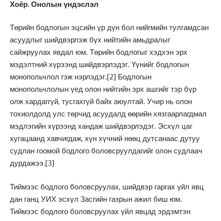
Хоёр. Онолын үндэслэл
Төрийн бодлогын эцсийн үр дүн бол нийгмийн тулгамдсан
асуудлыг шийдвэрлэж бүх нийтийн амьдралыг
сайжруулах явдал юм. Төрийн бодлогыг хэдхэн эрх
мэдэлтний хүрээнд шийдвэрлэдэг. Үүнийг бодлогын
монопольчлол гэж нэрлэдэг.
[2]
Бодлогын
монопольчлолын үед олон нийтийн эрх ашгийг тэр бүр
олж хардаггүй, тусгахгүй байх аюултай. Учир нь олон
тохиолдолд улс төрчид асуудалд өөрийн хязгаарлагдмал
мэдлэгийн хүрээнд хандаж шийдвэрлэдэг. Эсхүл цаг
хугацаанд хавчигдаж, хүн хүчний нөөц дутсанаас дутуу
судлан гоомой бодлого боловсруулдагийг олон судлаач
дурдажээ.
[3]
Тиймээс бодлого боловсруулах, шийдвэр гаргах үйл явц
дан ганц УИХ эсхүл Засгийн газрын ажил биш юм.
Тиймээс бодлого боловсруулах үйл явцад эрдэмтэн