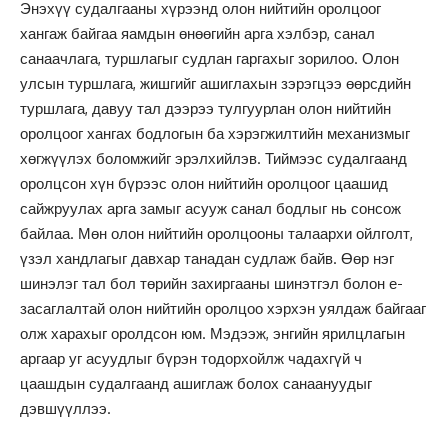
Энэхүү судалгааны хүрээнд олон нийтийн оролцоог
хангаж байгаа яамдын өнөөгийн арга хэлбэр, санал
санаачлага, туршлагыг судлан гаргахыг зорилоо. Олон
улсын туршлага, жишгийг ашиглахын зэрэгцээ өөрсдийн
туршлага, давуу тал дээрээ тулгуурлан олон нийтийн
оролцоог хангах бодлогын ба хэрэгжилтийн механизмыг
хөгжүүлэх боломжийг эрэлхийлэв. Тиймээс судалгаанд
оролцсон хүн бүрээс олон нийтийн оролцоог цаашид
сайжруулах арга замыг асууж санал бодлыг нь сонсож
байлаа. Мөн олон нийтийн оролцооны талаархи ойлголт,
үзэл хандлагыг давхар танадан судлаж байв. Өөр нэг
шинэлэг тал бол төрийн захиргааны шинэтгэл болон е-
засаглалтай олон нийтийн оролцоо хэрхэн уялдаж байгааг
олж харахыг оролдсон юм. Мэдээж, энгийн ярилцлагын
аргаар уг асуудлыг бүрэн тодорхойлж чадахгүй ч
цаашдын судалгаанд ашиглаж болох санаануудыг
дэвшүүллээ.