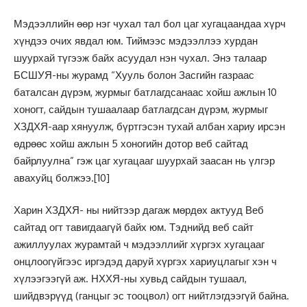
Мэдээллийн өөр нэг чухал тал бол цаг хугацаандаа хүрч
хүндээ очих явдал юм. Тиймээс мэдээллээ хурдан
шуурхай түгээж байх асуудал нэн чухал. Энэ талаар
БСШУЯ-ны журамд “Хууль болон Засгийн газраас
баталсан дүрэм, журмыг батлагдсанаас хойш ажлын 10
хоногт, сайдын тушаалаар батлагдсан дүрэм, журмыг
ХЗДХЯ-аар хянуулж, бүртгэсэн тухай албан хариу ирсэн
өдрөөс хойш ажлын 5 хоногийн дотор веб сайтад
байрлуулна” гэж цаг хугацааг шуурхай заасан нь үлгэр
авахуйц болжээ.
[10]
Харин ХЗДХЯ- ны нийтээр дагаж мөрдөх актууд Веб
сайтад огт тавигдаагүй байх юм. Тэднийд веб сайт
ажиллуулах журамтай ч мэдээллийг хүргэх хугацааг
онцлоогүйгээс иргэдэд даруй хүргэх хариуцлагыг хэн ч
хүлээгээгүй аж. НХХЯ-ны хувьд сайдын тушаал,
шийдвэрүүд (ганцыг эс тооцвол) огт нийтлэгдээгүй байна.