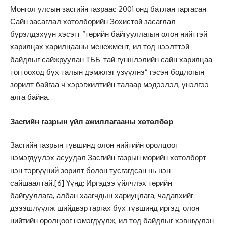
Монгол улсын засгийн газраас 2001 онд батлан гаргасан
Сайн засаглал хөтөлбөрийн Зохистой засаглал
бүрэлдэхүүн хэсэгт “төрийн байгууллагын олон нийттэй
харилцах харилцааны менежмент, ил тод нээлттэй
байдлыг сайжруулан ТББ-тай гүншлэлийн сайн харилцаа
тогтооход бүх талын дэмжлэг үзүүлнэ” гэсэн бодлогын
зорилт байгаа ч хэрэгжилтийн талаар мэдээлэл, үнэлгээ
алга байна.
Засгийн газрын үйл ажиллагааны хөтөлбөр
Засгийн газрын түвшинд олон нийтийн оролцоог
нэмэгдүүлэх асуудал Засгийн газрын мөрийн хөтөлбөрт
нэн тэргүүний зорилт болон тусгагдсан нь нэн
сайшаалтай.
[6]
Үүнд: Иргэдээ үйлчлэх төрийн
байгууллага, албан хаагчдын хариуцлага, чадавхийг
дэээшлүүлж шийдвэр гаргах бүх түвшинд иргэд, олон
нийтийн оролцоог нэмэгдүүлж, ил тод байдлыг хэвшүүлэн