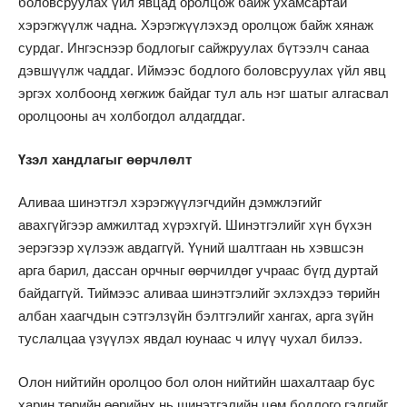
боловсруулах үйл явцад оролцож байж ухамсартай
хэрэгжүүлж чадна. Хэрэгжүүлэхэд оролцож байж хянаж
сурдаг. Ингэснээр бодлогыг сайжруулах бүтээлч санаа
дэвшүүлж чаддаг. Иймээс бодлого боловсруулах үйл явц
эргэх холбоонд хөгжиж байдаг тул аль нэг шатыг алгасвал
оролцооны ач холбогдол алдагддаг.
Үзэл хандлагыг өөрчлөлт
Аливаа шинэтгэл хэрэгжүүлэгчдийн дэмжлэгийг
авахгүйгээр амжилтад хүрэхгүй. Шинэтгэлийг хүн бүхэн
эерэгээр хүлээж авдаггүй. Үүний шалтгаан нь хэвшсэн
арга барил, дассан орчныг өөрчилдөг учраас бүгд дуртай
байдаггүй. Тиймээс аливаа шинэтгэлийг эхлэхдээ төрийн
албан хаагчдын сэтгэлзүйн бэлтгэлийг хангах, арга зүйн
туслалцаа үзүүлэх явдал юунаас ч илүү чухал билээ.
Олон нийтийн оролцоо бол олон нийтийн шахалтаар бус
харин төрийн өөрийнх нь шинэтгэлийн цөм бодлого гэдгийг