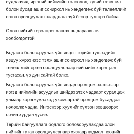
судлаачид, иргэний нийгмийн төлөөлөл, хувийн хэвшил
болон бусад ашиг сонирхол нь хөндөгдөж буй төлөөллийг
өргөн оролцуулах шаардлага зүй ёсоор тулгарч байна.
Олон нийтийн оролцоог хангах нь дараахь ач
холбогдолтой.
Бодлого боловсруулах үйл явцыг төрийн түшээдийн
явцуу хүрээнээс тэлж ашиг сонирхол нь хөндөгдөж буй
төлөөллийг өргөн оролцуулснаар нийгмийн хэрэгцээг
тусгасан, үр дүн сайтай болко.
Бодлого боловсруулах үйл явцад оролцож эхэлснээр
иргэд нийгмийн асуудлыг шийдвэрлэх чадварт суралцаж
улмаар хэрэгжүүлэхэд ухамсартай оролцож бусаддаа
нөлөөлж чадна. Ингэснээр хуулийг хүлээн зөвшөөрөх
орчин хурдан үүснэ.
Төрийн байгууллага бодлого боловсруулахдаа олон
нийтийг татан оролцуулсанаар хязгаарлагдмал нөөцийг