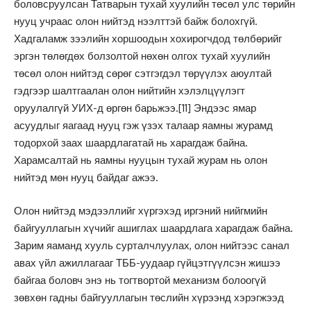
боловсруулсан Татварын тухай хуулийн төсөл улс төрийн
нууц учраас олон нийтэд нээлттэй байж болохгүй.
Хадгаламж зээлийн хоршоодын хохирогчдод төлбөрийг
эргэн төлөгдөх болзолтой нөхөн олгох тухай хуулийн
төсөл олон нийтэд сөрөг сэтгэгдэл төрүүлэх аюултай
гэдгээр шалтгаалан олон нийтийн хэлэлцүүлэгт
оруулалгүй УИХ-д өргөн барьжээ.
[11]
Эндээс ямар
асуудлыг яагаад нууц гэж үзэх талаар яамны журамд
тодорхой заах шаардлагатай нь харагдаж байна.
Харамсалтай нь яамны нууцын тухай журам нь олон
нийтэд мөн нууц байдаг ажээ.
Олон нийтэд мэдээллийг хүргэхэд иргэний нийгмийн
байгууллагын хүчийг ашиглах шаардлага харагдаж байна.
Зарим яаманд хууль сурталчлуулах, олон нийтээс санал
авах үйл ажиллагааг ТББ-уудаар гүйцэтгүүлсэн жишээ
байгаа боловч энэ нь тогтвортой механизм болоогүй
зөвхөн гадны байгууллагын төслийн хүрээнд хэрэгжээд