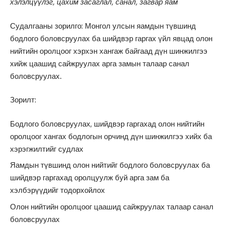
хэлэлцүүлэг, цахим засаглал, санал, загвар яам
Судалгааны зорилго: Монгол улсын яамдын түвшинд
бодлого боловсруулах ба шийдвэр гаргах үйл явцад олон
нийтийн оролцоог хэрхэн хангаж байгаад дүн шинжилгээ
хийж цаашид сайжруулах арга замын талаар санал
боловсруулах.
Зорилт:
Бодлого боловсруулах, шийдвэр гаргахад олон нийтийн
оролцоог хангах бодлогын орчинд дүн шинжилгээ хийх ба
хэрэгжилтийг судлах
Яамдын түвшинд олон нийтийг бодлого боловсруулах ба
шийдвэр гаргахад оролцуулж буй арга зам ба
хэлбэрүүдийг тодорхойлох
Олон нийтийн оролцоог цаашид сайжруулах талаар санал
боловсруулах