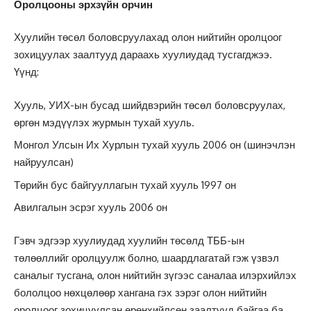
Оролцооны эрхзүйн орчин
Хуулийн төсөл боловсруулахад олон нийтийн оролцоог
зохицуулах заалтууд дараахь хуулиудад тусгагджээ.
Үүнд:
Хууль, УИХ-ын бусад шийдвэрийн төсөл боловсруулах,
өргөн мэдүүлэх журмын тухай хууль.
Монгол Улсын Их Хурлын тухай хууль 2006 он (шинэчлэн
найруулсан)
Төрийн бус байгууллагын тухай хууль 1997 он
Авилгалын эсрэг хууль 2006 он
Гэвч эдгээр хуулиудад хуулийн төсөлд ТББ-ын
төлөөллийг оролцуулж болно, шаардлагатай гэж үзвэл
саналыг тусгана, олон нийтийн зүгээс саналаа илэрхийлэх
бололцоо нөхцөлөөр хангана гэх зэрэг олон нийтийн
оролцоог зохицуулсан ерөнхийлсөн заалтууд байгаа ба