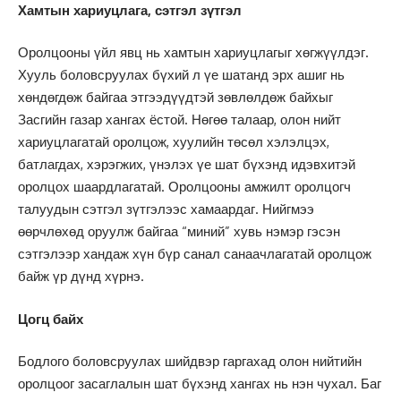
Хамтын хариуцлага, сэтгэл зүтгэл
Оролцооны үйл явц нь хамтын хариуцлагыг хөгжүүлдэг.
Хууль боловсруулах бүхий л үе шатанд эрх ашиг нь
хөндөгдөж байгаа этгээдүүдтэй зөвлөлдөж байхыг
Засгийн газар хангах ёстой. Нөгөө талаар, олон нийт
хариуцлагатай оролцож, хуулийн төсөл хэлэлцэх,
батлагдах, хэрэгжих, үнэлэх үе шат бүхэнд идэвхитэй
оролцох шаардлагатай. Оролцооны амжилт оролцогч
талуудын сэтгэл зүтгэлээс хамаардаг. Нийгмээ
өөрчлөхөд оруулж байгаа “миний” хувь нэмэр гэсэн
сэтгэлээр хандаж хүн бүр санал санаачлагатай оролцож
байж үр дүнд хүрнэ.
Цогц байх
Бодлого боловсруулах шийдвэр гаргахад олон нийтийн
оролцоог засаглалын шат бүхэнд хангах нь нэн чухал. Баг