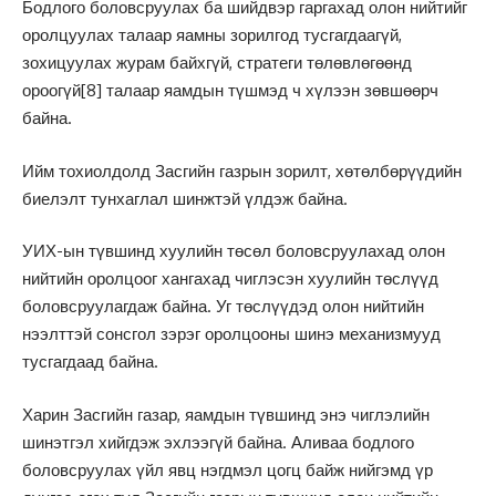
Бодлого боловсруулах ба шийдвэр гаргахад олон нийтийг
оролцуулах талаар яамны зорилгод тусгагдаагүй,
зохицуулах журам байхгүй, стратеги төлөвлөгөөнд
ороогүй
[8]
талаар яамдын түшмэд ч хүлээн зөвшөөрч
байна.
Ийм тохиолдолд Засгийн газрын зорилт, хөтөлбөрүүдийн
биелэлт тунхаглал шинжтэй үлдэж байна.
УИХ-ын түвшинд хуулийн төсөл боловсруулахад олон
нийтийн оролцоог хангахад чиглэсэн хуулийн төслүүд
боловсруулагдаж байна. Уг төслүүдэд олон нийтийн
нээлттэй сонсгол зэрэг оролцооны шинэ механизмууд
тусгагдаад байна.
Харин Засгийн газар, яамдын түвшинд энэ чиглэлийн
шинэтгэл хийгдэж эхлээгүй байна. Аливаа бодлого
боловсруулах үйл явц нэгдмэл цогц байж нийгэмд үр