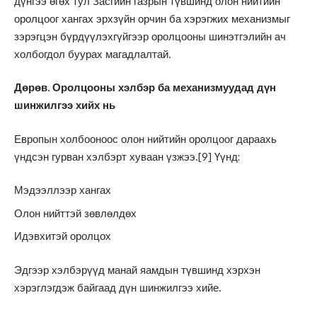
дүнгээ өгөх тул Засгийн газрын түвшинд олон нийтийн
оролцоог хангах эрхзүйн орчин ба хэрэгжих механизмыг
зэрэгцэн бүрдүүлэхгүйгээр оролцооны шинэтгэлийн ач
холбогдол буурах магадлалтай.
Дөрөв. Оролцооны хэлбэр ба механизмуудад дүн
шинжилгээ хийх нь
Европын холбооноос олон нийтийн оролцоог дараахь
үндсэн гурван хэлбэрт хуваан үзжээ.
[9]
Үүнд:
Мэдээллээр хангах
Олон нийттэй зөвлөлдөх
Идэвхитэй оролцох
Эдгээр хэлбэрүүд манай яамдын түвшинд хэрхэн
хэрэглэгдэж байгаад дүн шинжилгээ хийе.