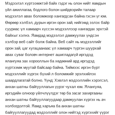
Мэдээлэл хүртээмжтэй байх гэдэг нь олон нийт яамдын
үйл ажиллагаа, бодлого болон шийдвэрийн талаар
мэдээлэл авах боломжоор хангагдсан байна гэсэн үг юм.
Өөрөөр хэлбэл, дурын иргэн орон зай, нийгэмд эзлэх байр
сууриас үл хамаарч хүссэн мэдээллээр хангагдах эрхтэй
байхыг хэлнэ. Яамдад мэдээлэл дамжуулах үндсэн
хэлбэр веб сайт болж байна. Веб сайт нь мэдээллийг
орон зай, цаг хугацаанаас үл хамаарч түргэн шуурхай
авах суваг боловч интернет ашигладагүй иргэдэд
ялангуяа зах хорооллын ба хөдөөний ард иргэдэд
хүртээмж муутай байсаар байна. Тиймээс иргэн бүрт
мэдээллийг хүргэх бүхий л боломжийг эрэлхийлэх
шаардлагатай болно. Үүнд: Хэвлэл мэдээллийн хэрэгсэл,
анхан шатны байгууллагын үүрэг чухал юм. Ялангуяа,
иргэдийн олноор үйлчлүүлдэг төр ба засаг захиргааны
анхан шатны байгууллагуудаар дамжуулан хүргэх нь ач
холбогдолтой. Яамд харъяа ба анхан шатны
байгууллагуудад мэдээллийг олон нийтэд хүргэхийг үүрэг