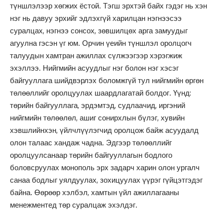
түншлэлээр хөгжих ёстой. Тэгш эрхтэй байх гэдэг нь хэн
нэг нь давуу эрхийг эдлэхгүй харилцан нэгнээсээ
суралцах, нэгнээ сонсох, зөвшилцөх арга замуудыг
агуулна гэсэн үг юм. Орчин үеийн түншлэл оролцогч
талуудын хамтран ажиллах сүлжээгээр хэрэгжиж
эхэллээ. Нийгмийн асуудлыг нэг болон нэг хэсэг
байгууллага шийдвэрлэх боломжгүй тул нийгмийн өргөн
төлөөллийг оролцуулах шаардлагатай болдог. Үүнд:
төрийн байгууллага, эрдэмтэд, судлаачид, иргэний
нийгмийн төлөөлөл, ашиг сонирхлын бүлэг, хувийн
хэвшлийнхэн, үйлчлүүлэгчид оролцож байж асуудалд
олон талаас хандаж чадна. Эдгээр төлөөллийг
оролцуулсанаар төрийн байгууллагын бодлого
боловсруулах монополь эрх задарч харин олон ургалч
санаа бодлыг уялдуулах, зохицуулах үүрэг гүйцэтгэдэг
байна. Өөрөөр хэлбэл, хамтын үйл ажиллагааны
менежментед төр суралцаж эхэлдэг.