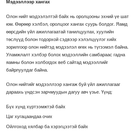
Мэдээллээр хангах
Олон нийт мэдээлэлтэй байх нь оролцооны эхний үе шат
юм. Өөрөөр хэлбэл, оролцоог хангах суурь болдог. Яамд
өөрсдийн үйл ажиллагаатай танилцуулах, хуулийн
төслүүд болон тодорхой сэдвээр хэлэлцүүлэг хийх
зорилгоор олон нийтэд мэдээлэл өгөх нь түгээмэл байна.
Уламжлалт хэлбэр болох мэдээллийн самбараас гадна
яамны болон холбогдох веб сайтад мэдээллийг
байрлуулдаг байна.
Олон нийтийг мэдээллээр хангаж буй үйл ажиллагааг
дараахь үндсэн зарчмуудын дагуу авч үзье. Үүнд:
Бүх хүнд хүртээмжтэй байх
Цаг хугацаандаа очих
Ойлгоход хялбар ба хэрэгцээтэй байх