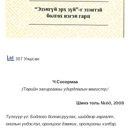
307 Уншсан
Ч.Сосормаа
/
Т
өрийн захиргааны удирдлагын магистр
/
Шинэ толь №60, 2008
Түлхүүр үг: Бодлого боловсруулах, шийдвэр гаргалт,
онолын үндэслэл, оролцоог дэмжих, оролцооны хэлбэр,