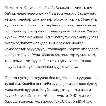
Мэдээлэл ойлгоход хялбар байх гэсэн зарчим нь өгч
байгаа мэдээллээ олон нийтэд зориулж хялбаршуулах,
нэмэлт тайлбар хийх замаар хүргэхийг хэлнэ. Ялангуяа,
хуулийн төслийг веб сайтад байрлуулахад энэ зарчмыг
нэн тэргүүнд анхааран үзэх шаардлагатай байна. Учир нь,
хуулийн төслийг жирийн иргэн байтугай хуульчид хүртэл
ойлгоход түвэгтэй байдаг. Тиймээс олон нийтэд
хамааралтай асуудлуудыг тайлбартай хүргэх шаардлага
харагдаж байна. Үүнд: Хэвлэл мэдээллээр сурталчлах,
телевизийн нэвтрүүлэг бэлтгэх, жүжигчилсэн тоглолт
явуулах зэрэг үйл ажиллагаанууд хамаарна.
Өөр нэг нухацтай асуудал бол мэдээллийн нууцлалтын
тухай юм. Хэдийгээр төрийн нууцад хамаарахаас бусад
мэдээллийг нууцлах ёсгүй ч яамдын түвшинд зарим
хуулийн төслийг олон нийтээс нууцлан УИХ-д өргөн
барьдаг тохиолдлууд гарчээ. Тухайлбал, ХЗДХЯ-аас