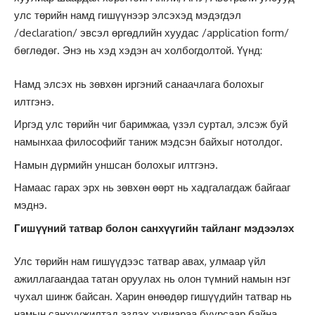
улс төрийн намд гишүүнээр элсэхэд мэдэгдэл
/declaration/ эвсэл өргөдлийн хуудас /application form/
бөглөдөг. Энэ нь хэд хэдэн ач холбогдолтой. Үүнд:
Намд элсэх нь зөвхөн иргэний санаачлага болохыг
илтгэнэ.
Иргэд улс төрийн чиг баримжаа, үзэл суртал, элсэж буй
намынхаа философийг таниж мэдсэн байхыг нотолдог.
Намын дүрмийн уншсан болохыг илтгэнэ.
Намаас гарах эрх нь зөвхөн өөрт нь хадгалагдаж байгааг
мэднэ.
Гишүүний татвар болон санхүүгийн тайланг мэдээлэх
Улс төрийн нам гишүүдээс татвар авах, улмаар үйл
ажиллагаандаа татан оруулах нь олон түмний намын нэг
чухал шинж байсан. Харин өнөөдөр гишүүдийн татвар нь
намын санхүүжилтэд эзлэх хувиараа буурсаар байна.