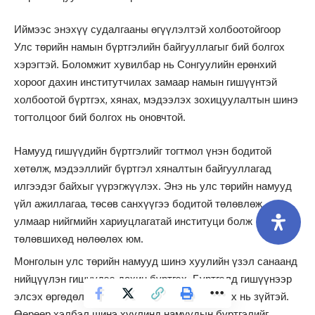
Иймээс энэхүү судалгааны өгүүлэлтэй холбоотойгоор
Улс төрийн намын бүртгэлийн байгууллагыг бий болгох
хэрэгтэй. Боломжит хувилбар нь Сонгуулийн ерөнхий
хороог дахин институтчилах замаар намын гишүүнтэй
холбоотой бүртгэх, хянах, мэдээлэх зохицуулалтын шинэ
тогтолцоог бий болгох нь оновчтой.
Намууд гишүүдийн бүртгэлийг тогтмол үнэн бодитой
хөтөлж, мэдээллийг бүртгэл хяналтын байгууллагад
илгээдэг байхыг үүрэгжүүлэх. Энэ нь улс төрийн намууд
үйл ажиллагаа, төсөв санхүүгээ бодитой төлөвлөж,
улмаар нийгмийн хариуцлагатай институци болж
төлөвшихөд нөлөөлөх юм.
Монголын улс төрийн намууд шинэ хуулийн үзэл санаанд
нийцүүлэн гишүүдээ дахин бүртгэх. Бүртгэлд гишүүнээр
элсэх өргөдөл /эсвэл мэдэгдэл/-ийг ашиглах нь зүйтэй.
Өөрөөр хэлбэл шинэ хуулинд намуудын бүртгэлийг