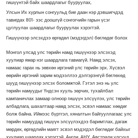
гишүүнтэй байх шаардлагыг бууруулах,
Улсын Их хурлын сонгуульд бие даан нэр дэвшигчдэд
тавигдах 801- ээс доошгүй сонгогчийн гарын үсэг
цуглуулах шаардлагыг бууруулах хэрэгтэй.
Гишүүнээр элсэхдээ өргөдөл (мэдэгдэл) бөглөдөг болох
Монгол улсад улс төрийн намд гишүүнээр элсэхэд
хуулиар ямар нэг шаардлага тавиагүй. Намд элсэх,
намаас гарах нь зөвхөн иргэний улс төрийн эрх. Хүсвэл
өөрийн иргэний зарим мэдээллээ дэлгэрэнгүй бөглөхөд
шууд гишүүнээр элсэх боломжтой. Гэтэл энэ нь улс
төрийн намуудыг Үндсэн хууль зөрчих, тухайлбал
кампаничлах замаар олноор гишүүн элсүүлэх, улс төрийн
албадлага, шахалтаар намд элсэх, эсвэл намаас хөөдөг
болж байна. Иймээс бүртгэл, хяналтын байгууллагаас улс
төрийн намуудад гишүүн элсүүлэхдээ баримтлах, дагаж
мөрдөх, өргөдлийн маягт эсвэл мэдэгдэл бөглөдөг байхыг
хуулиар шаардах хэрэгтэй. Англи, АНУ, Австрали улсууд