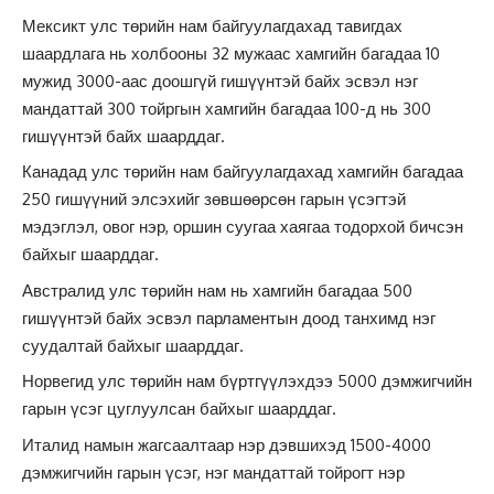
Мексикт улс төрийн нам байгуулагдахад тавигдах
шаардлага нь холбооны 32 мужаас хамгийн багадаа 10
мужид 3000-аас доошгүй гишүүнтэй байх эсвэл нэг
мандаттай 300 тойргын хамгийн багадаа 100-д нь 300
гишүүнтэй байх шаарддаг.
Канадад улс төрийн нам байгуулагдахад хамгийн багадаа
250 гишүүний элсэхийг зөвшөөрсөн гарын үсэгтэй
мэдэглэл, овог нэр, оршин суугаа хаягаа тодорхой бичсэн
байхыг шаарддаг.
Австралид улс төрийн нам нь хамгийн багадаа 500
гишүүнтэй байх эсвэл парламентын доод танхимд нэг
суудалтай байхыг шаарддаг.
Норвегид улс төрийн нам бүртгүүлэхдээ 5000 дэмжигчийн
гарын үсэг цуглуулсан байхыг шаарддаг.
Италид намын жагсаалтаар нэр дэвшихэд 1500-4000
дэмжигчийн гарын үсэг, нэг мандаттай тойрогт нэр