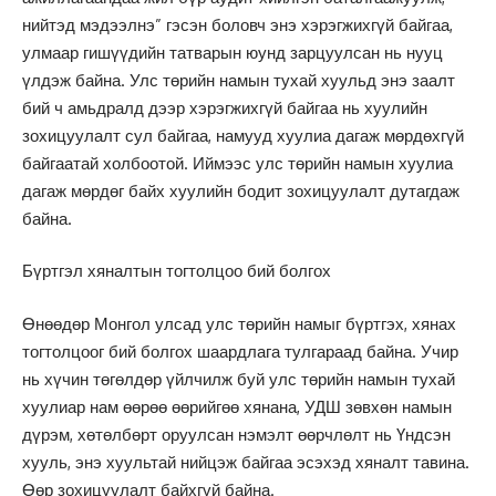
нийтэд мэдээлнэ” гэсэн боловч энэ хэрэгжихгүй байгаа,
улмаар гишүүдийн татварын юунд зарцуулсан нь нууц
үлдэж байна. Улс төрийн намын тухай хуульд энэ заалт
бий ч амьдралд дээр хэрэгжихгүй байгаа нь хуулийн
зохицуулалт сул байгаа, намууд хуулиа дагаж мөрдөхгүй
байгаатай холбоотой. Иймээс улс төрийн намын хуулиа
дагаж мөрдөг байх хуулийн бодит зохицуулалт дутагдаж
байна.
Бүртгэл хяналтын тогтолцоо бий болгох
Өнөөдөр Монгол улсад улс төрийн намыг бүртгэх, хянах
тогтолцоог бий болгох шаардлага тулгараад байна. Учир
нь хүчин төгөлдөр үйлчилж буй улс төрийн намын тухай
хуулиар нам өөрөө өөрийгөө хянана, УДШ зөвхөн намын
дүрэм, хөтөлбөрт оруулсан нэмэлт өөрчлөлт нь Үндсэн
хууль, энэ хуультай нийцэж байгаа эсэхэд хяналт тавина.
Өөр зохицуулалт байхгүй байна.