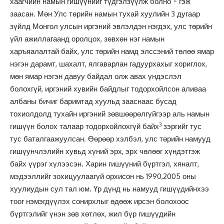
хаагчийн намын гишүүнийг түдгэлзүүлж болно”
гэж
заасан. Мөн Улс төрийн намын тухай хуулийн 3 дугаар
зүйлд Монгол улсын иргэний эвлэлдэн нэгдэх, улс төрийн
үйл ажиллагаанд оролцох, зөвхөн нэг намын
харъяалалтай байх, улс төрийн намд элссэний төлөө ямар
нэгэн дарамт, шахалт, ялгаварлан гадуурхахыг хориглох,
мөн ямар нэгэн давуу байдал олж авах үндэслэл
болохгүй, иргэний хувийн байдлыг тодорхойлсон аливаа
албаны бичиг баримтад хуульд зааснаас бусад
тохиолдолд тухайн иргэний зөвшөөрөлгүйгээр аль намын
3
гишүүн болох талаар тодорхойлохгүй байх
зэргийг тус
тус баталгаажуулсан. Өөрөөр хэлбэл, улс төрийн намууд
гишүунчлэлийн хувьд хүний эрх, эрх чөлөөг хүндэтгэж
байх үүрэг хүлээсэн. Харин гишүүний бүртгэл, хяналт,
мэдээллийг зохицуулаагүй орхисон нь 1990,2005 оны
хуулиудын сул тал юм. Үр дүнд нь намууд гишүүдийнхээ
тоог нэмэгдүүлэх сонирхлыг өдөөж ирсэн болохоос
бүртгэлийг үнэн зөв хөтлөх, жил бүр гишүүдийн