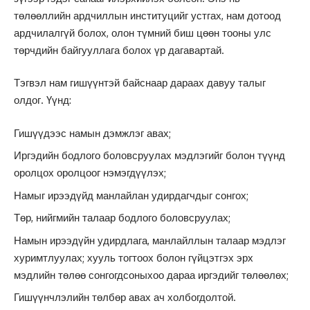
төлөөллийн ардчиллын институцийг устгах, нам дотоод
ардчилалгүй болох, олон түмний биш цөөн тооны улс
төрчдийн байгууллага болох үр дагавартай.
Тэгвэл нам гишүүнтэй байснаар дараах давуу талыг
олдог. Үүнд:
Гишүүдээс намын дэмжлэг авах;
Иргэдийн бодлого боловсруулах мэдлэгийг болон түүнд
оролцох оролцоог нэмэгдүүлэх;
Намыг ирээдүйд манлайлан удирдагчдыг сонгох;
Төр, нийгмийн талаар бодлого боловсруулах;
Намын ирээдүйн удирдлага, манлайллын талаар мэдлэг
хуримтлуулах; хууль тогтоох болон гүйцэтгэх эрх
мэдлийн төлөө сонгогдсоныхоо дараа иргэдийг төлөөлөх;
Гишүүнчлэлийн төлбөр авах ач холбогдолтой.