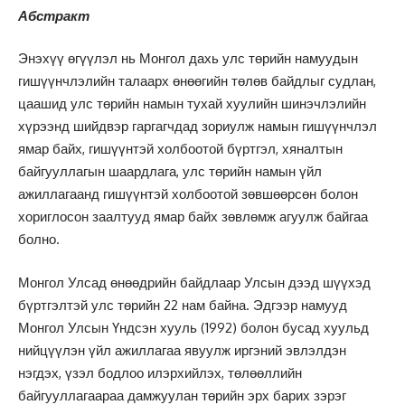
Абстракт
Энэхүү өгүүлэл нь Монгол дахь улс төрийн намуудын
гишүүнчлэлийн талаарх өнөөгийн төлөв байдлыг судлан,
цаашид улс төрийн намын тухай хуулийн шинэчлэлийн
хүрээнд шийдвэр гаргагчдад зориулж намын гишүүнчлэл
ямар байх, гишүүнтэй холбоотой бүртгэл, хяналтын
байгууллагын шаардлага, улс төрийн намын үйл
ажиллагаанд гишүүнтэй холбоотой зөвшөөрсөн болон
хориглосон заалтууд ямар байх зөвлөмж агуулж байгаа
болно.
Монгол Улсад өнөөдрийн байдлаар Улсын дээд шүүхэд
бүртгэлтэй улс төрийн 22 нам байна. Эдгээр намууд
Монгол Улсын Үндсэн хууль (1992) болон бусад хуульд
нийцүүлэн үйл ажиллагаа явуулж иргэний эвлэлдэн
нэгдэх, үзэл бодлоо илэрхийлэх, төлөөллийн
байгууллагаараа дамжуулан төрийн эрх барих зэрэг