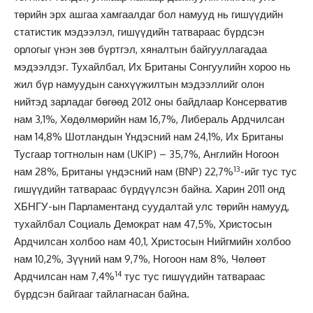
төрийн эрх ашгаа хамгаалдаг бол намууд нь гишүүдийн
статистик мэдээлэл, гишүүдийн татвараас бүрдсэн
орлогыг үнэн зөв бүртгэл, хяналтын байгууллагадаа
мэдээлдэг. Тухайлбал, Их Британы Сонгуулийн хороо нь
жил бүр намуудын санхүүжилтын мэдээллийг олон
нийтэд зарладаг бөгөөд 2012 оны байдлаар Консерватив
нам 3,1%, Хөдөлмөрийн нам 16,7%, Либераль Ардчилсан
нам 14,8% Шотландын Үндэсний нам 24,1%, Их Британы
Тусгаар тогтнолын нам (UKIP) – 35,7%, Английн Ногоон
13
нам 28%, Британы үндэсний нам (BNP) 22,7%
-ийг тус тус
гишүүдийн татвараас бүрдүүлсэн байна. Харин 2011 онд
ХБНГУ-ын Парламентанд суудалтай улс төрийн намууд,
тухайлбал Социаль Демократ нам 47,5%, Христосын
Ардчилсан холбоо нам 40,1, Христосын Нийгмийн холбоо
нам 10,2%, Зүүний нам 9,7%, Ногоон нам 8%, Чөлөөт
14
Ардчилсан нам 7,4%
тус тус гишүүдийн татвараас
бүрдсэн байгааг тайлагнасан байна.