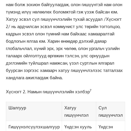
нам болж зохион байгуулагдаж, олон гишүүнтэй нам олон
түмэнд илүү нөлөөлөх боломжтой гэж үзэж байсан юм.
Хатуу эсвэл сул гишүүнчлэлийн тухай асуудал /Хүснэгт
2/ нь ардчилсан эсвэл коммунист улс төрийн тогтолцоо,
кадрын эсвэл олон түмний нам байхаас хамааралтай
бодлогын ялгаа юм. Харин өнөөдөр дэлхий даяар
глобальчлал, хүний эрх, эрх чөлөө, олон ургальч үзлийн
талаарх ойлголтууд өргөжин тэлсэн, улс орнуудын
дэглэмийн туйлшрал намжсан, үзэл суртлын ялгарал
буурсан зэргээс хамаарч хатуу гишүүнчлэлээс татгалзах
хандлага ажиглагдаж байна.
7
Хүснэгт 2. Намын гишүүнчлэлийн хэлбэр
Шалгуур
Хатуу
Сул
гишүүнчлэл
гишүүнчлэл
Гишүүнэлсүүлэхшалгуур
Үндсэн хууль
Үндсэн