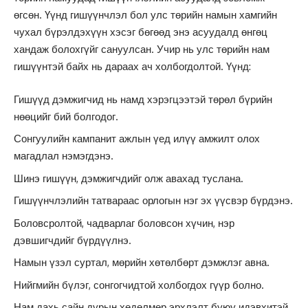
өгсөн. Үүнд гишүүнчлэл бол улс төрийн намын хамгийн
чухал бүрэлдэхүүн хэсэг бөгөөд энэ асуудалд өнгөц
хандаж болохгүйг сануулсан. Учир нь улс төрийн нам
гишүүнтэй байх нь дараах ач холбогдолтой. Үүнд:
Гишүүд дэмжигчид нь намд хэрэгцээтэй төрөл бүрийн
нөөцийг бий болгодог.
Сонгуулийн кампанит ажлын үед илүү амжилт олох
магадлал нэмэгдэнэ.
Шинэ гишүүн, дэмжигчдийг олж авахад туслана.
Гишүүнчлэлийн татвараас орлогын нэг эх үүсвэр бүрдэнэ.
Боловсролтой, чадварлаг боловсон хүчин, нэр
дэвшигчдийг бүрдүүлнэ.
Намын үзэл суртал, мөрийн хөтөлбөрт дэмжлэг авна.
Нийгмийн бүлэг, сонгогчидтой холбогдох гүүр болно.
Нам дахь сайн дурын хөдөлмөр эрхлэлт буюу идэвхитэй