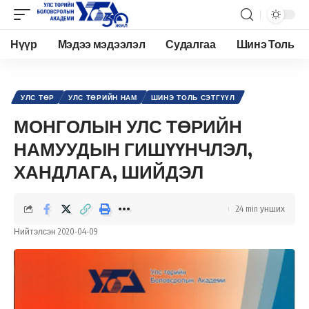
Нүүр
Мэдээ мэдээлэл
Судалгаа
Шинэ Толь
Academy.edu.mn
>
Нийтлэл
>
Улс төр
>
Улс төрийн нам
>
МОНГОЛЫН УЛС ТӨРИЙН НАМУУДЫН ГИШҮҮНЧЛЭЛ, ХАНДЛАГА, ШИЙДЭЛ
УЛС ТӨР
УЛС ТӨРИЙН НАМ
ШИНЭ ТОЛЬ СЭТГҮҮЛ
МОНГОЛЫН УЛС ТӨРИЙН
НАМУУДЫН ГИШҮҮНЧЛЭЛ,
ХАНДЛАГА, ШИЙДЭЛ
24 min унших
Нийтэлсэн 2020-04-09