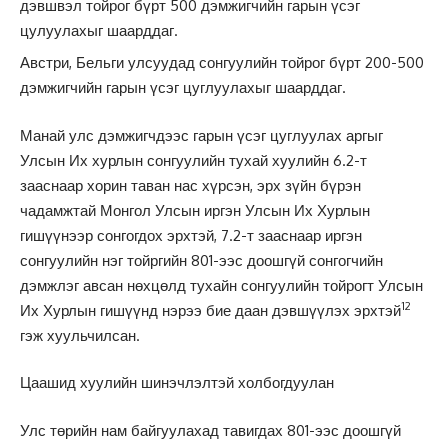
дэвшвэл тойрог бүрт 500 дэмжигчийн гарын үсэг
цулуулахыг шаарддаг.
Австри, Бельги улсуудад сонгуулийн тойрог бүрт 200-500
дэмжигчийн гарын үсэг цуглуулахыг шаарддаг.
Манай улс дэмжигчдээс гарын үсэг цуглуулах аргыг
Улсын Их хурлын сонгуулийн тухай хуулийн 6.2-т
зааснаар хорин таван нас хүрсэн, эрх зүйн бүрэн
чадамжтай Монгол Улсын иргэн Улсын Их Хурлын
гишүүнээр сонгогдох эрхтэй, 7.2-т зааснаар иргэн
сонгуулийн нэг тойргийн 801-ээс доошгүй сонгогчийн
дэмжлэг авсан нөхцөлд тухайн сонгуулийн тойрогт Улсын
12
Их Хурлын гишүүнд нэрээ бие даан дэвшүүлэх эрхтэй
гэж хуульчилсан.
Цаашид хуулийн шинэчлэлтэй холбогдуулан
Улс төрийн нам байгуулахад тавигдах 801-ээс доошгүй