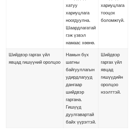
хатуу
хариуцлага
хариуцлага
тооцох
ноогдуулна.
боломжгүй.
Шаардлагатай
гэж үзвэл
намаас хөөнө.
Шийдвэр гаргах үйл
Намын бүх
Шийдвэр
явцад гишүүний оролцоо
шатны
гаргах үйл
байгууллагын
явцад
удирдлагууд
гишүүдийн
дангаар
оролцоо
шийдвэр
нээлттэй.
гаргана.
Гишүүд
дуулгавартай
байх үүрэгтэй.