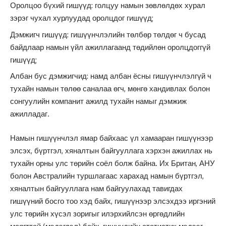
Оролцоо бүхий гишүүд: голцуу намын зөвлөлдөх хурал
зэрэг чухал хурлуудад оролцдог гишүүд;
Дэмжигч гишүүд: гишүүнчлэлийн төлбөр төлдөг ч бусад
байдлаар намын үйл ажиллагаанд төдийлөн оролцдоггүй
гишүүд;
Албан бус дэмжигчид: намд албан ёсны гишүүнчлэлгүй ч
тухайн намын төлөө саналаа өгч, мөнгө хандивлах болон
сонгуулийн компанит ажилд тухайн намыг дэмжиж
ажилладаг.
Намын гишүүнчлэл ямар байхаас үл хамааран гишүүнээр
элсэх, бүртгэл, хяналтын байгууллага хэрхэн ажиллах нь
тухайн орны улс төрийн соёл болж байна. Их Британ, АНУ
болон Австралийн туршлагаас харахад намын бүртгэл,
хяналтын байгууллага нам байгуулахад тавигдах
гишүүний босго тоо хэд байх, гишүүнээр элсэхдээ иргэний
улс төрийн хүсэл зоригыг илэрхийлсэн өргөдлийн