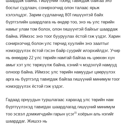
шаардаж байна. Гишүүний тоонд тавигдаж байгаа энэ
босгыг судлаач, сонирхогчид олон талаас ярьж
хэлэлцдэг. Зарим судлаачид 801 гишүүнтэй байх
бүртгэлийн шаардлага нь өндөр тоо, энэ нь улс төрийн
намыг улам том болох, олон гишүүнтэй байхыг шаардаж
байна. Иймээс энэ тоог бууруулах ёстой гэж үздэг. Харин
сонирхогчид болон улс төрчид хуулийн энэ заалтыг
нэмэгдүүлэх ёстой гэсэн байр суурийг илэрхийлдэг. Учир
нь өнөөдөр 22 улс төрийн намтай байгаа нь цөөхөн хүн
амыг хэт улс төржүүлж байна, хэний ч мэдэхгүй намууд
олноор байна. Иймээс улс төрийн намуудыг цөөрүүлэх
арга нь бүртгэлд тавигдаж байгаа гишүүний минимум тоог
нэмэгдүүлэх ёстой гэж үздэг.
Гадаад орнуудын туршлагаас харахад улс төрийн нам
бүртгүүлэхэд тавигдах шаардлагад гишүүний минимум
11
тоо эсвэл дэмжигчдийн гарын үсэг
хоёрын аль нэгийг
шаарддаг. Жишээ нь