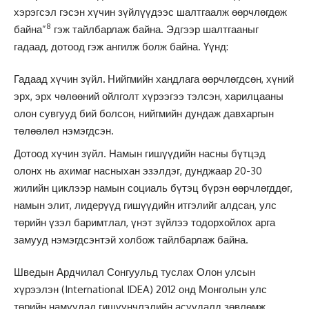
хэрэгсэл гэсэн хүчин зүйлүүдээс шалтгаалж өөрчлөгдөж
8
байна”
гэж тайлбарлаж байна. Эдгээр шалтгааныг
гадаад, дотоод гэж ангилж болж байна. Үүнд:
Гадаад хүчин зүйл
.
Нийгмийн хандлага өөрчлөгдсөн, хүний
эрх, эрх чөлөөний ойлголт хүрээгээ тэлсэн, харилцааны
олон сувгууд бий болсон, нийгмийн дундаж давхаргын
төлөөлөл нэмэгдсэн.
Дотоод хүчин зүйл. Намын гишүүдийн насны бүтцэд
олонх нь ахимаг насныхан эзэлдэг, дунджаар 20-30
жилийн циклээр намын социаль бүтэц бүрэн өөрчлөгддөг,
намын элит, лидерүүд гишүүдийн итгэлийг алдсан, улс
төрийн үзэл баримтлал, үнэт зүйлээ тодорхойлох арга
замууд нэмэгдсэнтэй холбож тайлбарлаж байна.
Шведын Ардчилал Сонгуульд туслах Олон улсын
хүрээлэн (International IDEA) 2012 онд Монголын улс
төрийн намуудад гишүүнчлэлийн асуудалд зөвлөмж