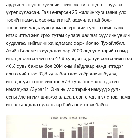
ардчиллын үнэт зүйлсийг нийгэмд түгээн дэлгэрүүлэх
үүрэг хүлээсэн. Гэвч өнгөрсөн 25 жилийн хугацаанд улс
төрийн намууд хариуцлагатай, ардчилалтай болж
төлөвшиж чадаагүйн улмаас иргэдийн улс төрийн намд
итгэх итгэл жил ирэх тутам суларч байгааг сүүлийн үеийн
судалгаа, нийгмийн хандлагаас харж болно. Тухайлбал,
Азийн Барометр судалгаагаар 2000 онд улс төрийн намд
итгэдэг сонгогчийн тоо 47.8 хувь, итгэдэггүй сонгогчийн тоо
40.6 хувь байсан бол 2014 оны байдлаар намд итгэдэг
сонгогчийн тоо 32,8 хувь болтлоо хоёр дахин буурч,
итгэдэггүй сонгогчийн тоо 67,3 хувь болж хоёр дахин
нэмэгджээ /Зураг 1/. Энэ нь улс төрийн намууд хууль
ёсны /легитим/ шинжээ алдсан, сонгогчдын улс төр, намд
итгэх хандлага суларсаар байгааг илтгэж байна.