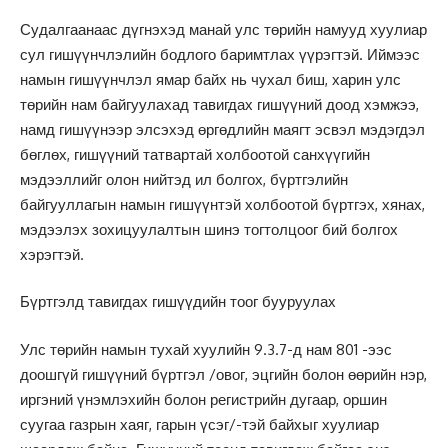
Судалгаанаас дүгнэхэд манай улс төрийн намууд хуулиар
сул гишүүнчлэлийн бодлого баримтлах үүрэгтэй. Иймээс
намын гишүүнчлэл ямар байх нь чухал биш, харин улс
төрийн нам байгуулахад тавигдах гишүүний доод хэмжээ,
намд гишүүнээр элсэхэд өргөдлийн маягт эсвэл мэдэгдэл
бөглөх, гишүүний татвартай холбоотой санхүүгийн
мэдээллийг олон нийтэд ил болгох, бүртгэлийн
байгууллагын намын гишүүнтэй холбоотой бүртгэх, хянах,
мэдээлэх зохицуулалтын шинэ тогтолцоог бий болгох
хэрэгтэй.
Бүртгэлд тавигдах гишүүдийн тоог бууруулах
Улс төрийн намын тухай хуулийн 9.3.7-д нам 801 -ээс
доошгүй гишүүний бүртгэл /овог, эцгийн болон өөрийн нэр,
иргэний үнэмлэхийн болон регистрийн дугаар, оршин
суугаа газрын хаяг, гарын үсэг/-тэй байхыг хуулиар