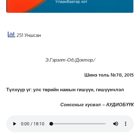
251 Уншсан
Э.Гэрэлт-Од
/Доктор/
Шинэ толь №78, 2015
Түлхүүр үг: улс төрийн намын гишүүн, гишүүнчлэл
Сонсохыг хүсвэл – АУДИОБҮҮК