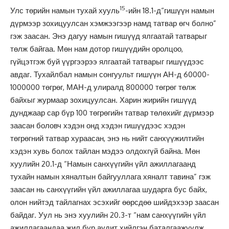
15
Улс төрийн намын тухай хууль
-ийн 18.1-д“гишүүн намын
дүрмээр зохицуулсан хэмжээгээр намд татвар өгч болно”
гэж заасан. Энэ дагуу намын гишүүд ялгаатай татварыг
төлж байгаа. Мөн нам дотор гишүүдийн оролцоо,
гүйцэтгэж буй үүргээрээ ялгаатай татварыг гишүүдээс
авдаг. Тухайлбал намын сонгуульт гишүүн АН-д 60000-
1000000 төгрөг, МАН-д улиралд 800000 төгрөг төлж
байхыг журмаар зохицуулсан. Харин жирийн гишүүд
дунджаар сар бүр 100 төгрөгийн татвар төлөхийг дүрмээр
заасан боловч хэдэн онд хэдэн гишүүдээс хэдэн
төгрөгний татвар хураасан, энэ нь нийт санхүүжилтийн
хэдэн хувь болох тайлан мэдээ олдохгүй байна. Мөн
хуулийн 20.1-д “Намын санхүүгийн үйл ажиллагаанд
тухайн намын хяналтын байгууллага хяналт тавина” гэж
заасан нь санхүүгийн үйл ажиллагаа шударга бус байх,
олон нийтэд тайлагнах эсэхийг өөрсдөө шийдэхээр заасан
байдаг. Уул нь энэ хуулийн 20.3-т “нам санхүүгийн үйл
ажиллагаандаа жил бүр аудит хийлгэн баталгаажуулж,