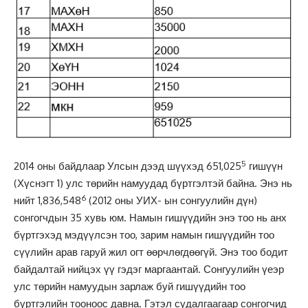
5
2014 оны байдлаар Улсын дээд шүүхэд 651,025
гишүүн
(Хүснэгт 1) улс төрийн намуудад бүртгэлтэй байна. Энэ нь
6
нийт 1,836,548
(2012 оны УИХ- ын сонгуулийн дүн)
сонгогчдын 35 хувь юм. Намын гишүүдийн энэ тоо нь анх
бүртгэхэд мэдүүлсэн тоо, зарим намын гишүүдийн тоо
сүүлийн арав гаруй жил огт өөрчлөгдөөгүй. Энэ тоо бодит
байдалтай нийцэх үү гэдэг маргаантай. Сонгуулийн үеэр
улс төрийн намуудын зарлаж буй гишүүдийн тоо
бүртгэлийн тооноос давна. Гэтэл судалгаагаар сонгогчид