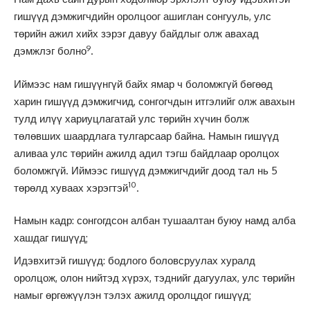
гишүүд дэмжигчдийн оролцоог ашиглан сонгууль, улс
төрийн ажил хийх зэрэг давуу байдлыг олж авахад
9
дэмжлэг болно
.
Иймээс нам гишүүнгүй байх ямар ч боломжгүй бөгөөд
харин гишүүд дэмжигчид, сонгогчдын итгэлийг олж авахын
тулд илүү хариуцлагатай улс төрийн хүчин болж
төлөвших шаардлага тулгарсаар байна. Намын гишүүд
аливаа улс төрийн ажилд адил тэгш байдлаар оролцох
боломжгүй. Иймээс гишүүд дэмжигчдийг доод тал нь 5
10
төрөлд хуваах хэрэгтэй
.
Намын кадр: сонгогдсон албан тушаалтан буюу намд алба
хашдаг гишүүд;
Идэвхитэй гишүүд: бодлого боловсруулах хуралд
оролцож, олон нийтэд хүрэх, тэднийг дагуулах, улс төрийн
намыг өргөжүүлэн тэлэх ажилд оролцдог гишүүд;