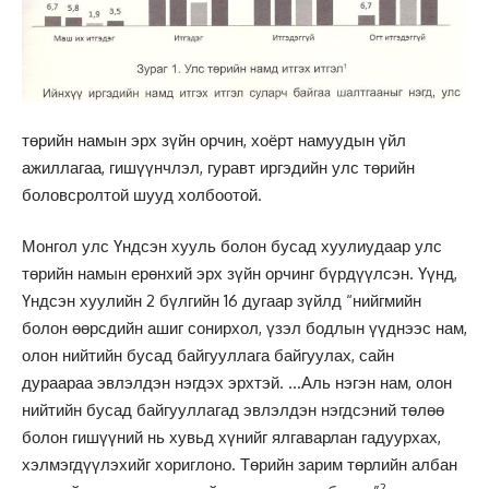
төрийн намын эрх зүйн орчин, хоёрт намуудын үйл
ажиллагаа, гишүүнчлэл, гуравт иргэдийн улс төрийн
боловсролтой шууд холбоотой.
Монгол улс Үндсэн хууль болон бусад хуулиудаар улс
төрийн намын ерөнхий эрх зүйн орчинг бүрдүүлсэн. Үүнд,
Үндсэн хуулийн 2 бүлгийн 16 дугаар зүйлд “нийгмийн
болон өөрсдийн ашиг сонирхол, үзэл бодлын үүднээс нам,
олон нийтийн бусад байгууллага байгуулах, сайн
дураараа эвлэлдэн нэгдэх эрхтэй. …Аль нэгэн нам, олон
нийтийн бусад байгууллагад эвлэлдэн нэгдсэний төлөө
болон гишүүний нь хувьд хүнийг ялгаварлан гадуурхах,
хэлмэгдүүлэхийг хориглоно. Төрийн зарим төрлийн албан
2