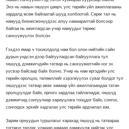
Энэ нь намын гишүүн цөөрч, улс төрийн үйл ажиллагааны
зардалд өсөж байгаатай шууд холбоотой. Сөрөг тал нь
намууд бизнесмэнүүдээс илүү хамааралтай болсоор
байгаа нь ажиглагдсан учир намуудыг төрөөс
санхүүжүүлэх болсон.
Гэхдээ ямар ч тохиолдолд нам бол олон нийтийн сайн
дурын үндсэн дээр байгуулагдсан байгууллага тул
гишүүд, дэмжигчдийн татвар нь санхүүжилтийн нэг эх
үүсвэр байсаар байх болно. Учир нь нам иргэдийн улс
төрийн оролцоо, төлөөллийг хэрэгжүүлэх суваг болдог тул
гишүүдээс татвар авах замаар үйл ажиллагаандаа татан
оролцуулдаг байх, орлого зардлаа тайлагнадаг, гишүүд
дэмжигчид сонгуулиар хариуцлага тооцдог байх, сонгох,
сонгогдох эрхийг хадгалах улс төрийн ардчилал юм.
Зарим орнуудын туршлагыг харахад гишүүд нь татвараа
тогтмол төлдөг, улмаар намаар дамжуулж нийгэм, улс