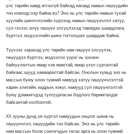
улс төрийн намд итгэхгүй байхад яагаад намын гишүүдийн
тоо нэмэгдсээр байна вэ? Энэ нь улс төрийн намын тухай
хуулийн шинэчлэлийн хүрээнд намын гишүүнчлэл хатуу,
сул гэхээс илүү гишүүн элсүүлэхэд тавигдах шаардлага,
бүртгэл, мэдээллийн шинэ тогтолцоог шаардаж байна.
Түүхээс харахад улс төрийн нам гишүүн элсүүлэх,
гишүүдээ бүртгэх, мэдээлэх үүрэг нь зохион
байгуулалтын ямар хэв маягтай, ямар үзэл сурталтай
байхаас шууд хамааралтай байсан. Онолын хувьд энэ нь
массын буюу олон түмний намууд хатуу гишүүнчлэлтэй,
харин элитийн, кадрын, кокус намууд сул гишүүнлэлтэй
буюу дэмжигчдэд тулгуурласан бодлого баримталдаг
байсантай холбоотой.
XX зууны дунд үе хүртэл намуудын онцлог шинж нь
гишүүнчлэл, гишүүдийн тоо байсан. Энэ нь улс төрийн
нам массын болж сонгогчдын татах арга нь олон түмний