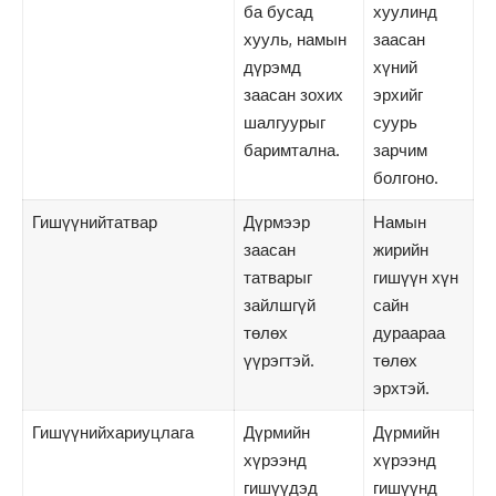
ба бусад
хуулинд
хууль, намын
заасан
дүрэмд
хүний
заасан зохих
эрхийг
шалгуурыг
суурь
баримтална.
зарчим
болгоно.
Гишүүнийтатвар
Дүрмээр
Намын
заасан
жирийн
татварыг
гишүүн хүн
зайлшгүй
сайн
төлөх
дураараа
үүрэгтэй.
төлөх
эрхтэй.
Гишүүнийхариуцлага
Дүрмийн
Дүрмийн
хүрээнд
хүрээнд
гишүүдэд
гишүүнд