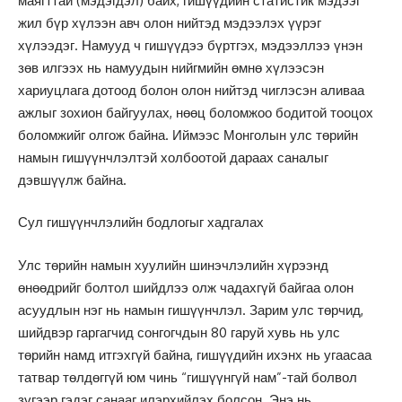
маягттай (мэдэгдэл) байх, гишүүдийн статистик мэдээг
жил бүр хүлээн авч олон нийтэд мэдээлэх үүрэг
хүлээдэг. Намууд ч гишүүдээ бүртгэх, мэдээллээ үнэн
зөв илгээх нь намуудын нийгмийн өмнө хүлээсэн
хариуцлага дотоод болон олон нийтэд чиглэсэн аливаа
ажлыг зохион байгуулах, нөөц боломжоо бодитой тооцох
боломжийг олгож байна. Иймээс Монголын улс төрийн
намын гишүүнчлэлтэй холбоотой дараах саналыг
дэвшүүлж байна.
Сул гишүүнчлэлийн бодлогыг хадгалах
Улс төрийн намын хуулийн шинэчлэлийн хүрээнд
өнөөдрийг болтол шийдлээ олж чадахгүй байгаа олон
асуудлын нэг нь намын гишүүнчлэл. Зарим улс төрчид,
шийдвэр гаргагчид сонгогчдын 80 гаруй хувь нь улс
төрийн намд итгэхгүй байна, гишүүдийн ихэнх нь угаасаа
татвар төлдөггүй юм чинь “гишүүнгүй нам”-тай болвол
зүгээр гэдэг санааг илэрхийлэх болсон. Энэ нь