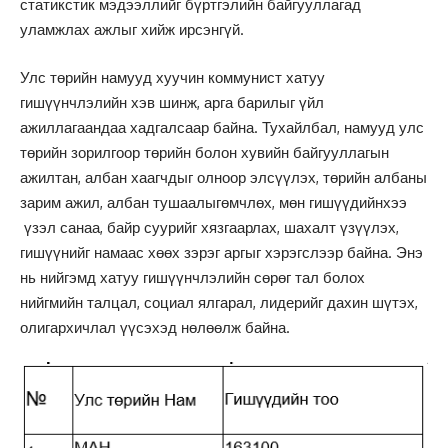
статикстик мэдээллийг бүртгэлийн байгууллагад
уламжлах ажлыг хийж ирсэнгүй.
Улс төрийн намууд хуучин коммунист хатуу
гишүүнчлэлийн хэв шинж, арга барилыг үйл
ажиллагаандаа хадгалсаар байна. Тухайлбал, намууд улс
төрийн зорилгоор төрийн болон хувийн байгууллагын
ажилтан, албан хаагчдыг олноор элсүүлэх, төрийн албаны
зарим ажил, албан тушаалыгөмчлөх, мөн гишүүдийнхээ
үзэл санаа, байр суурийг хязгаарлах, шахалт үзүүлэх,
гишүүнийг намаас хөөх зэрэг аргыг хэрэгслээр байна. Энэ
нь нийгэмд хатуу гишүүнчлэлийн сөрөг тал болох
нийгмийн талцал, социал ялгарал, лидерийг дахин шүтэх,
олигархичлал үүсэхэд нөлөөлж байна.