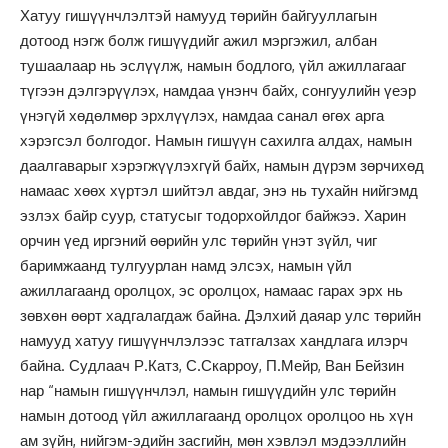
Хатуу гишүүнчлэлтэй намууд төрийн байгууллагын
дотоод нэгж болж гишүүдийг ажил мэргэжил, албан
тушаалаар нь эслүүлж, намын бодлого, үйл ажиллагааг
түгээн дэлгэрүүлэх, намдаа үнэнч байх, сонгуулийн үеэр
үнэгүй хөдөлмөр эрхлүүлэх, намдаа санал өгөх арга
хэрэгсэл болгодог. Намын гишүүн сахилга алдах, намын
даалгаварыг хэрэгжүүлэхгүй байх, намын дүрэм зөрчихөд
намаас хөөх хүртэл шийтэл авдаг, энэ нь тухайн нийгэмд
эзлэх байр суур, статусыг тодорхойлдог байжээ. Харин
орчин үед иргэний өөрийн улс төрийн үнэт зүйл, чиг
баримжаанд тулгуурлан намд элсэх, намын үйл
ажиллагаанд оролцох, эс оролцох, намаас гарах эрх нь
зөвхөн өөрт хадгалагдаж байна. Дэлхий даяар улс төрийн
намууд хатуу гишүүнчлэлээс татгалзах хандлага илэрч
байна. Судлаач Р.Катз, С.Скарроу, П.Мейр, Ван Бейзин
нар “намын гишүүнчлэл, намын гишүүдийн улс төрийн
намын дотоод үйл ажиллагаанд оролцох оролцоо нь хүн
ам зүйн, нийгэм-эдийн засгийн, мөн хэвлэл мэдээллийн