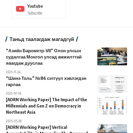
Youtube
Subscribe
Таньд таалагдаж магадгүй
“Азийн Барометр-VII” Олон улсын
судалгаа Монгол улсад амжилттай
явагдаж дууслаа
2025-11-24
“Шинэ Толь” №86 сэтгүүл хэвлэгдэн
гарлаа
2025-10-16
[ADRN Working Paper] The Impact of the
Millennials and Gen Z on Democracy in
Northeast Asia
2025-05-28
[ADRN Working Paper] Vertical