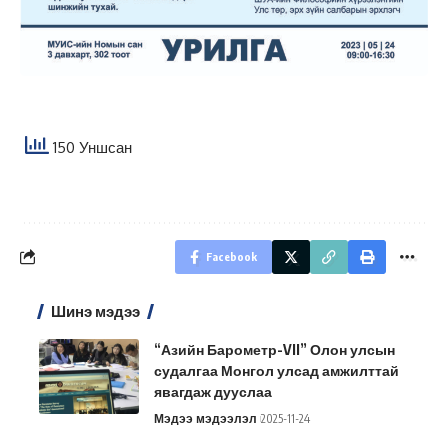
150 Уншсан
Facebook
Шинэ мэдээ
“Азийн Барометр-VII” Олон улсын
судалгаа Монгол улсад амжилттай
явагдаж дууслаа
Мэдээ мэдээлэл
2025-11-24