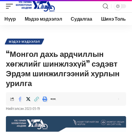
Нүүр
Мэдээ мэдээлэл
Судалгаа
Шинэ Толь
Academy.edu.mn
>
Нийтлэл
>
Мэдээ мэдээлэл
>
“Монгол дахь ардчиллын хөгжлийг шинжлэхүй” сэдэвт Эрдэм шинжилгээний хурлын урилга
МЭДЭЭ МЭДЭЭЛЭЛ
“Монгол дахь ардчиллын
хөгжлийг шинжлэхүй” сэдэвт
Эрдэм шинжилгээний хурлын
урилга
Нийтэлсэн 2023-05-19