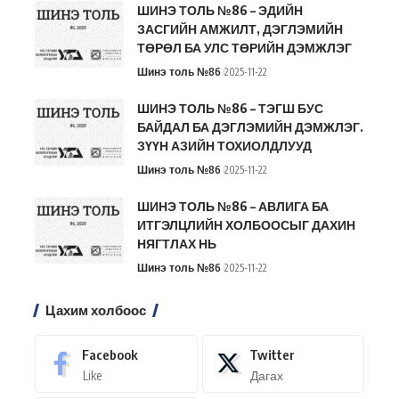
ШИНЭ ТОЛЬ №86 – ЭДИЙН
ЗАСГИЙН АМЖИЛТ, ДЭГЛЭМИЙН
ТӨРӨЛ БА УЛС ТӨРИЙН ДЭМЖЛЭГ
Шинэ толь №86
2025-11-22
ШИНЭ ТОЛЬ №86 – ТЭГШ БУС
БАЙДАЛ БА ДЭГЛЭМИЙН ДЭМЖЛЭГ.
ЗҮҮН АЗИЙН ТОХИОЛДЛУУД
Шинэ толь №86
2025-11-22
ШИНЭ ТОЛЬ №86 – АВЛИГА БА
ИТГЭЛЦЛИЙН ХОЛБООСЫГ ДАХИН
НЯГТЛАХ НЬ
Шинэ толь №86
2025-11-22
Цахим холбоос
Facebook
Twitter
Like
Дагах