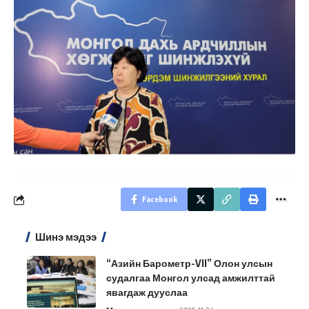
Facebook
Шинэ мэдээ
“Азийн Барометр-VII” Олон улсын
судалгаа Монгол улсад амжилттай
явагдаж дууслаа