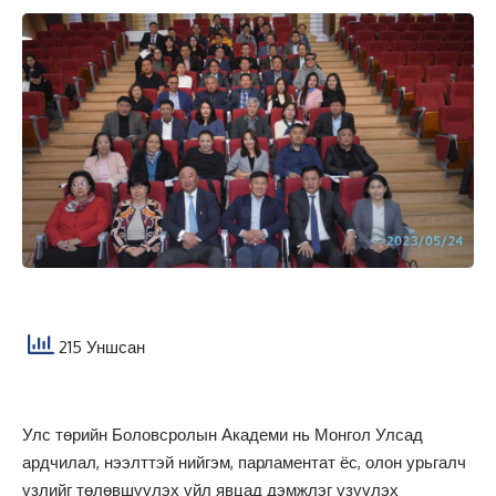
215 Уншсан
Улс төрийн Боловсролын Академи нь Монгол Улсад
ардчилал, нээлттэй нийгэм, парламентат ёс, олон урьгалч
үзлийг төлөвшүүлэх үйл явцад дэмжлэг үзүүлэх