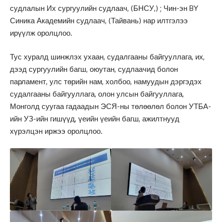
судлалын Их сургуулийн судлаач, (БНСУ,) ; Чин-эн BY
Синика Академийн судлаач, (Тайвань) нар илтгэлээ
ирүүлж оролцлоо.
Тус хуралд шинжлэх ухаан, судалгааны байгууллага, их,
дээд сургуулийн багш, оюутан, судлаачид болон
парламент, улс төрийн нам, холбоо, намуудын дэргэдэх
судалгааны байгууллага, олон улсын байгууллага,
Монголд суугаа гадаадын ЭСЯ-ны төлөөлөл болон УТБА-
ийн УЗ-ийн гишүүд, үеийн үеийн багш, ажилтнууд
хүрэлцэн иржээ оролцлоо.