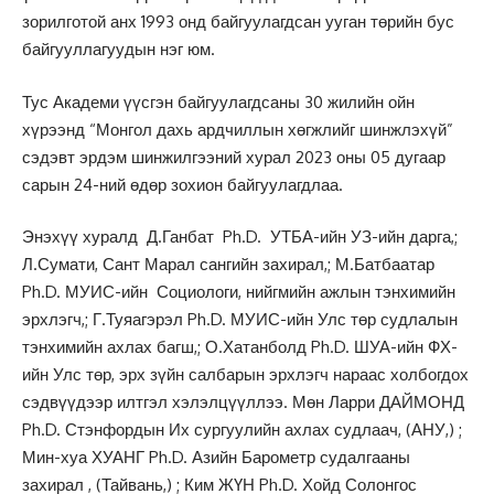
зорилготой анх 1993 онд байгуулагдсан ууган төрийн бус
байгууллагуудын нэг юм.
Тус Академи үүсгэн байгуулагдсаны 30 жилийн ойн
хүрээнд “Монгол дахь ардчиллын хөгжлийг шинжлэхүй”
сэдэвт эрдэм шинжилгээний хурал 2023 оны 05 дугаар
сарын 24-ний өдөр зохион байгуулагдлаа.
Энэхүү хуралд Д.Ганбат Ph.D. УТБА-ийн УЗ-ийн дарга,;
Л.Сумати, Сант Марал сангийн захирал,; М.Батбаатар
Ph.D. МУИС-ийн Социологи, нийгмийн ажлын тэнхимийн
эрхлэгч,; Г.Туяагэрэл Ph.D. МУИС-ийн Улс төр судлалын
тэнхимийн ахлах багш,; О.Хатанболд Ph.D. ШУА-ийн ФХ-
ийн Улс төр, эрх зүйн салбарын эрхлэгч нараас холбогдох
сэдвүүдээр илтгэл хэлэлцүүллээ. Мөн Ларри ДАЙМОНД
Ph.D. Стэнфордын Их сургуулийн ахлах судлаач, (АНУ,) ;
Мин-хуа ХУАНГ Ph.D. Азийн Барометр судалгааны
захирал , (Тайвань,) ; Ким ЖҮН Ph.D. Хойд Солонгос