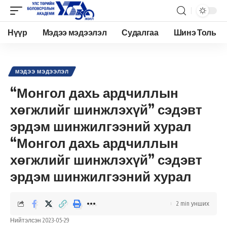
Нүүр
Мэдээ мэдээлэл
Судалгаа
Шинэ Толь
Academy.edu.mn
>
Нийтлэл
>
Мэдээ мэдээлэл
>
“Монгол дахь ардчиллын хөгжлийг шинжлэхүй” сэдэвт эрдэм шинжилгээний хурал “Монгол дахь ардчиллын хөгжлийг шинжлэхүй” сэдэвт эрдэм шинжилгээний хурал
МЭДЭЭ МЭДЭЭЛЭЛ
“Монгол дахь ардчиллын
хөгжлийг шинжлэхүй” сэдэвт
эрдэм шинжилгээний хурал
“Монгол дахь ардчиллын
хөгжлийг шинжлэхүй” сэдэвт
эрдэм шинжилгээний хурал
2 min унших
Нийтэлсэн 2023-05-29