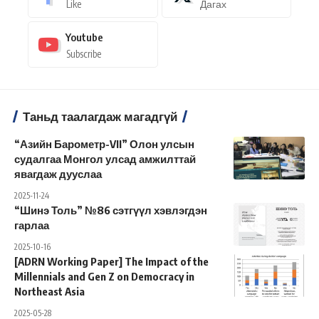
Like
Дагах
Youtube
Subscribe
Таньд таалагдаж магадгүй
“Азийн Барометр-VII” Олон улсын
судалгаа Монгол улсад амжилттай
явагдаж дууслаа
2025-11-24
“Шинэ Толь” №86 сэтгүүл хэвлэгдэн
гарлаа
2025-10-16
[ADRN Working Paper] The Impact of the
Millennials and Gen Z on Democracy in
Northeast Asia
2025-05-28