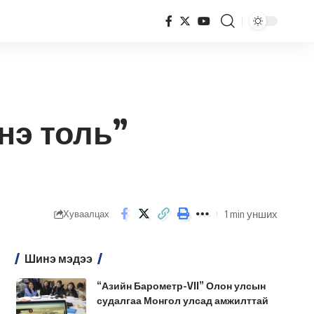
нэ толь”
1 min унших
Хуваалцах
Шинэ мэдээ
“Азийн Барометр-VII” Олон улсын
судалгаа Монгол улсад амжилттай