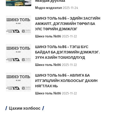
явагдаж дууслаа
Мэдээ мэдээлэл
2025-11-24
ШИНЭ ТОЛЬ №86 – ЭДИЙН ЗАСГИЙН
АМЖИЛТ, ДЭГЛЭМИЙН ТӨРӨЛ БА
УЛС ТӨРИЙН ДЭМЖЛЭГ
Шинэ толь №86
2025-11-22
ШИНЭ ТОЛЬ №86 – ТЭГШ БУС
БАЙДАЛ БА ДЭГЛЭМИЙН ДЭМЖЛЭГ.
ЗҮҮН АЗИЙН ТОХИОЛДЛУУД
Шинэ толь №86
2025-11-22
ШИНЭ ТОЛЬ №86 – АВЛИГА БА
ИТГЭЛЦЛИЙН ХОЛБООСЫГ ДАХИН
НЯГТЛАХ НЬ
Шинэ толь №86
2025-11-22
Цахим холбоос