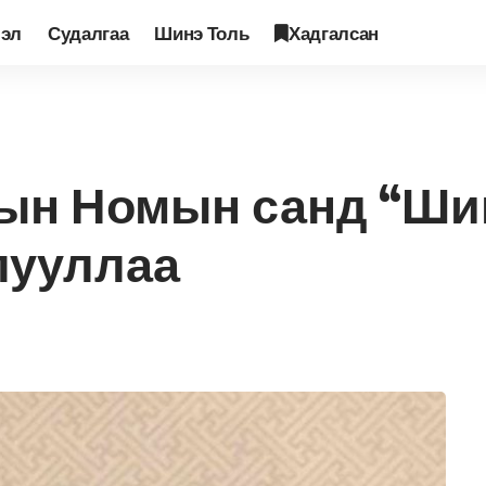
лэл
Судалгаа
Шинэ Толь
Хадгалсан
сын Номын санд “Шинэ толь” сэтгүүлийг хадгалууллаа
ын Номын санд “Ши
лууллаа