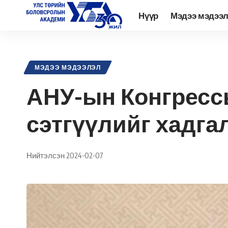
Нүүр
Мэдээ мэдээ
Academy.edu.mn
>
Нийтлэл
>
Мэдээ мэдээлэл
>
АНУ-ын Конгрес
МЭДЭЭ МЭДЭЭЛЭЛ
АНУ-ын Конгресс
сэтгүүлийг хадга
Нийтэлсэн 2024-02-07