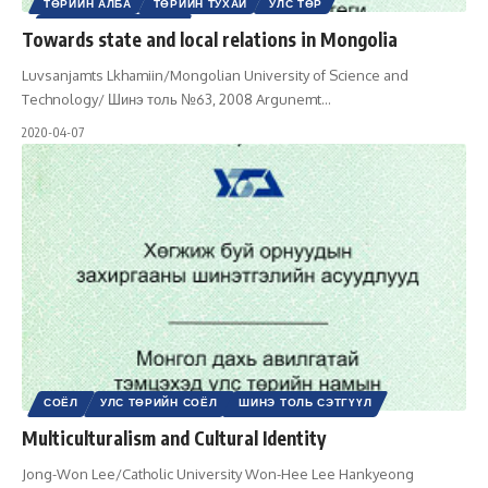
ТӨРИЙН АЛБА
ТӨРИЙН ТУХАЙ
УЛС ТӨР
ШИНЭ ТОЛЬ СЭТГҮҮЛ
Towards state and local relations in Mongolia
Luvsanjamts Lkhamiin/Mongolian University of Science and
Technology/ Шинэ толь №63, 2008 Argunemt
…
2020-04-07
СОЁЛ
УЛС ТӨРИЙН СОЁЛ
ШИНЭ ТОЛЬ СЭТГҮҮЛ
Multiculturalism and Cultural Identity
Jong-Won Lee/Catholic University Won-Hee Lee Hankyeong