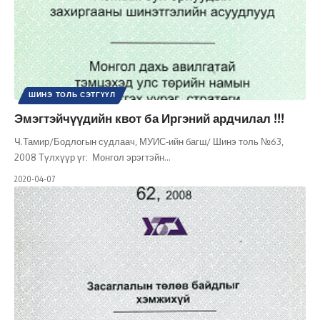
ШИНЭ ТОЛЬ СЭТГҮҮЛ
Эмэгтэйчүүдийн квот ба Иргэний ардчилал !!!
Ч.Тамир/Бодлогын судлаач, МУИС-ийн багш/ Шинэ толь №63,
2008 Түлхүүр үг: Монгол эрэгтэйн
…
2020-04-07