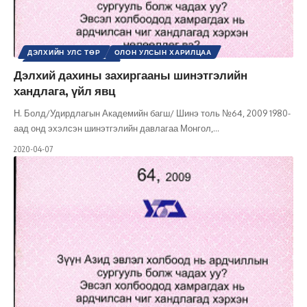
ДЭЛХИЙН УЛС ТӨР
ОЛОН УЛСЫН ХАРИЛЦАА
ШИНЭ ТОЛЬ СЭТГҮҮЛ
Дэлхий дахины захиргааны шинэтгэлийн
хандлага, үйл явц
Н. Болд/Удирдлагын Академийн багш/ Шинэ толь №64, 2009 1980-
аад онд эхэлсэн шинэтгэлийн давлагаа Монгол,
…
2020-04-07