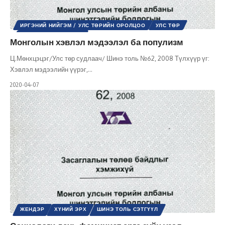
ИРГЭНИЙ НИЙГЭМ / УЛС ТӨРИЙН ОРОЛЦОО
УЛС ТӨР
ШИНЭ ТОЛЬ СЭТГҮҮЛ
Монголын хэвлэл мэдээлэл ба популизм
Ц.Мөнхцэцэг/Улс төр судлаач/ Шинэ толь №62, 2008 Түлхүүр үг:
Хэвлэл мэдээлийн үүрэг,
…
2020-04-07
ЖЕНДЭР
ХҮНИЙ ЭРХ
ШИНЭ ТОЛЬ СЭТГҮҮЛ