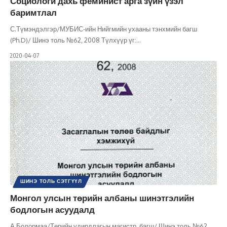
Социологи дахь феминист арга зүйн үзэл
баримтлал
С.Түмэндэлгэр/МУБИС-ийн Нийгмийн ухааны тэнхмийн багш
(Ph.D)/ Шинэ толь №62, 2008 Түлхүүр үг:
…
2020-04-07
ШИНЭ ТОЛЬ СЭТГҮҮЛ
Монгол улсын төрийн албаны шинэтгэлийн
бодлогын асуудалд
А.Болормаа/Төрийн удирдлагын магистр, багш/ Шинэ толь №62,