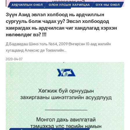
АРДЧИЛЛЫН ОНОЛ
ОЛОН УЛСЫН ХАРИЛЦАА
ОУХ-НЫ ОНОЛ
УЛС ТӨР
ШИНЭ ТОЛЬ СЭТГҮҮЛ
Зүүн Азид эвлэл холбоод нь ардчиллын
сургууль болж чадах уу? Эвсэл холбоодод
хамрагдах нь ардчилсан чиг хандлагад хэрхэн
нөлөөлдөг вэ? !!!
Д.Бадамдаш Шинэ толь №64, 2009 Өнгөрсөн 10-аад жилийн
хугацаанд Алексис де Токвилийн
…
2020-04-07