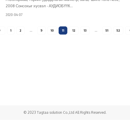
2008 Сонсохыг хүсвэл - АУДИОБҮҮК
…
2020-04-07
1
2
…
9
10
11
12
13
…
51
52
Холбоо барих
Бидний тухай
Хамтарч ажиллах
© 2023 Tagtaa solution Co.,Ltd All Rights Reserved.