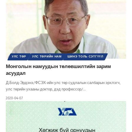
УЛС ТӨР
УЛС ТӨРИЙН НАМ
ШИНЭ ТОЛЬ СЭТГҮҮЛ
Монголын намуудын төлөвшилтийн зарим
асуудал
Д.Болд-Эрдэнэ/ФСЭХ-ийн улс төр судлалын салбарын эрхлэгч,
улс төрийн ухааны доктор, дэд профессор/
…
2020-04-07