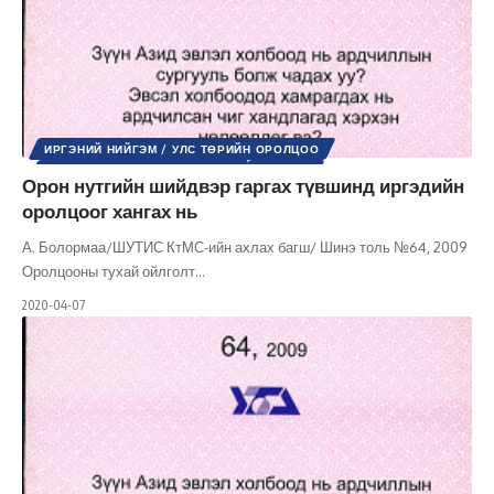
ИРГЭНИЙ НИЙГЭМ / УЛС ТӨРИЙН ОРОЛЦОО
НУТГИЙН ӨӨРӨӨ УДИРДАХ ЁС
УЛС ТӨР
Орон нутгийн шийдвэр гаргах түвшинд иргэдийн
ШИНЭ ТОЛЬ СЭТГҮҮЛ
оролцоог хангах нь
А. Болормаа/ШУТИС КтМС-ийн ахлах багш/ Шинэ толь №64, 2009
Оролцооны тухай ойлголт
…
2020-04-07