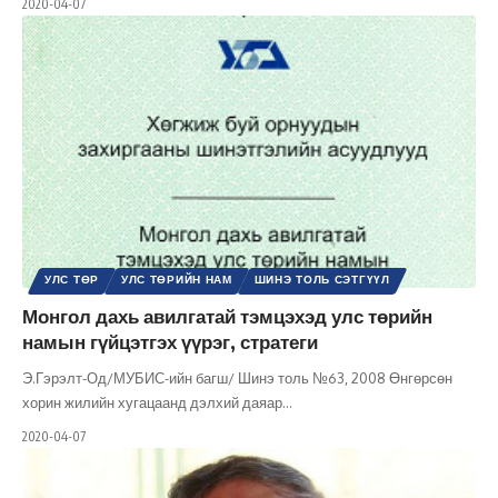
2020-04-07
УЛС ТӨР
УЛС ТӨРИЙН НАМ
ШИНЭ ТОЛЬ СЭТГҮҮЛ
Монгол дахь авилгатай тэмцэхэд улс төрийн
намын гүйцэтгэх үүрэг, стратеги
Э.Гэрэлт-Од/МУБИС-ийн багш/ Шинэ толь №63, 2008 Өнгөрсөн
хорин жилийн хугацаанд дэлхий даяар
…
2020-04-07