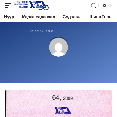
Нүүр
Мэдээ мэдээлэл
Судалгаа
Шинэ Толь
Academy.edu.mn
>
Articles by: Tagtaa
Tagtaa