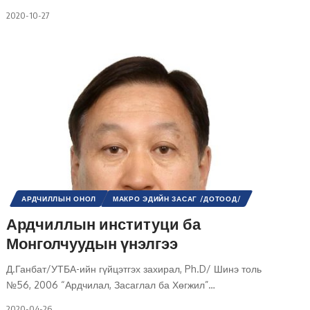
2020-10-27
АРДЧИЛЛЫН ОНОЛ
МАКРО ЭДИЙН ЗАСАГ /ДОТООД/
МИКРО ЭДИЙН ЗАСАГ /ДОТООД/
НИЙГМИЙН АСУУДАЛ
Ардчиллын институци ба
НИЙГЭМ
УЛС ТӨР
ШИНЭ ТОЛЬ СЭТГҮҮЛ
Монголчуудын үнэлгээ
Д.Ганбат/УТБА-ийн гүйцэтгэх захирал, Ph.D/ Шинэ толь
№56, 2006 “Ардчилал, Засаглал ба Хөгжил”
…
2020-04-26