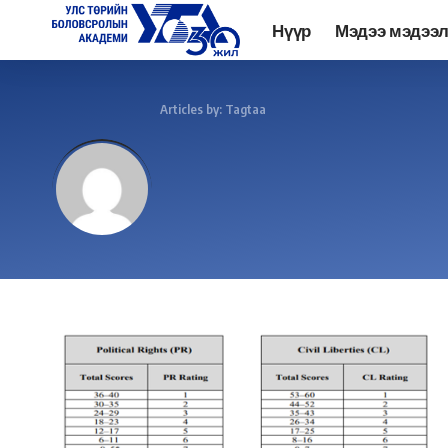
Нүүр
Мэдээ мэдээ
Academy.edu.mn
>
Articles by: Tagtaa
Tagtaa
Дагах