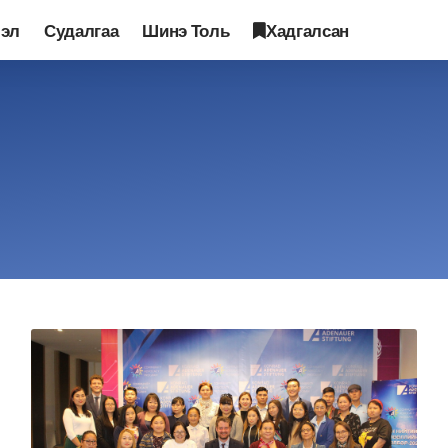
лэл
Судалгаа
Шинэ Толь
Хадгалсан