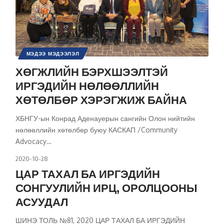
МЭДЭЭ МЭДЭЭЛЭЛ
ХӨГЖЛИЙН БЭРХШЭЭЛТЭЙ
ИРГЭДИЙН НӨЛӨӨЛЛИЙН
ХӨТӨЛБӨР ХЭРЭГЖИЖ БАЙНА
ХБНГУ-ын Конрад Аденауерын сангийн Олон нийтийн
нөлөөллийн хөтөлбөр буюу КАСКАП /Community
Advocacy
…
2020-10-28
ЦАР ТАХАЛ БА ИРГЭДИЙН
СОНГУУЛИЙН ИРЦ, ОРОЛЦООНЫ
АСУУДАЛ
ШИНЭ ТОЛЬ №81, 2020 ЦАР ТАХАЛ БА ИРГЭДИЙН