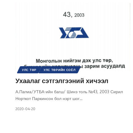
УЛС ТӨР
УЛС ТӨРИЙН СОЁЛ
УЛС ТӨРИЙН СЭТГЭЛГЭЭНИЙ ТҮҮХ / ҮЗЭЛ СУРТАЛ
Ухаалаг сэтгэлгээний хичээл
ШИНЭ ТОЛЬ СЭТГҮҮЛ
А.Пагма/УТБА-ийн багш/ Шинэ толь №43, 2003 Сирил
Норткот Паркинсон бол нэрт шог
…
2020-04-20