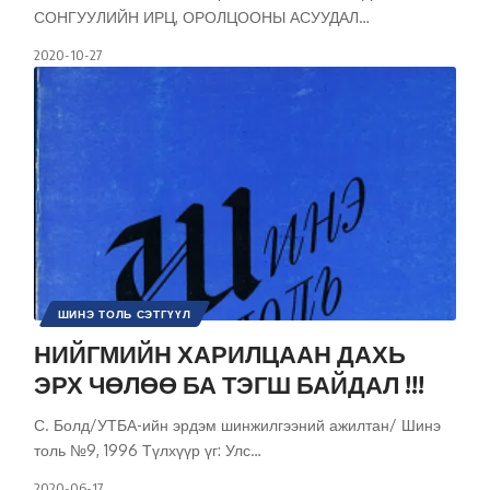
СОНГУУЛИЙН ИРЦ, ОРОЛЦООНЫ АСУУДАЛ
…
2020-10-27
ШИНЭ ТОЛЬ СЭТГҮҮЛ
НИЙГМИЙН ХАРИЛЦААН ДАХЬ
ЭРХ ЧӨЛӨӨ БА ТЭГШ БАЙДАЛ !!!
С. Болд/УТБА-ийн эрдэм шинжилгээний ажилтан/ Шинэ
толь №9, 1996 Түлхүүр үг: Улс
…
2020-06-17