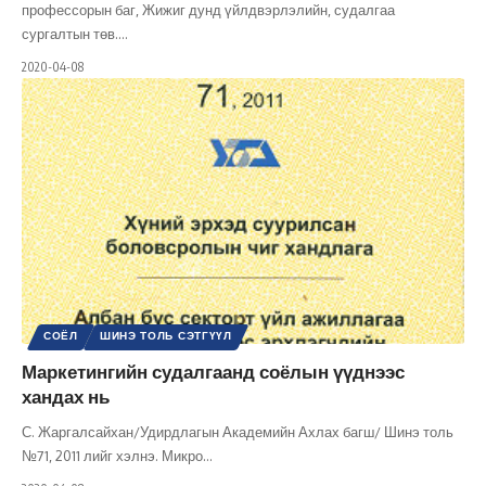
профессорын баг, Жижиг дунд үйлдвэрлэлийн, судалгаа
сургалтын төв.
…
2020-04-08
СОЁЛ
ШИНЭ ТОЛЬ СЭТГҮҮЛ
Маркетингийн судалгаанд соёлын үүднээс
хандах нь
С. Жаргалсайхан/Удирдлагын Академийн Ахлах багш/ Шинэ толь
№71, 2011 лийг хэлнэ. Микро
…