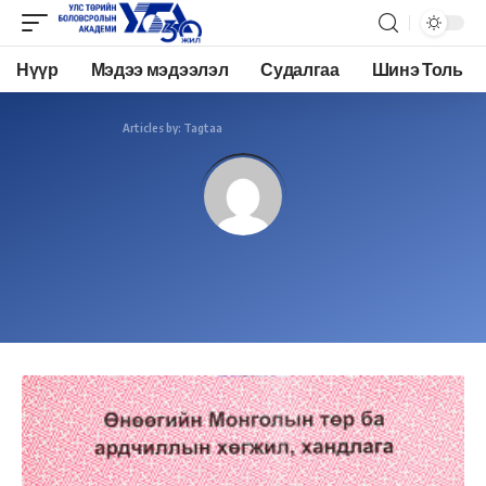
Нүүр
Мэдээ мэдээлэл
Судалгаа
Шинэ Толь
Academy.edu.mn
>
Articles by: Tagtaa
Tagtaa