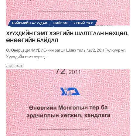
НИЙГМИЙН АСУУДАЛ
НИЙГЭМ
ХҮНИЙ ЭРХ
ШИНЭ ТОЛЬ СЭТГҮҮЛ
ЭРХ, ЭРХ ЧӨЛӨӨ
ХҮҮХДИЙН ГЭМТ ХЭРГИЙН ШАЛТГААН НӨХЦӨЛ,
ӨНӨӨГИЙН БАЙДАЛ
О. Өнөрцэцэг/МУБИС-ийн багш/ Шинэ толь №72, 2011 Түлхүүр үг:
Хүүхдийн гэмт хэрэг,
…
2020-04-08