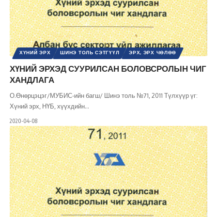
ХҮНИЙ ЭРХ
ШИНЭ ТОЛЬ СЭТГҮҮЛ
ЭРХ, ЭРХ ЧӨЛӨӨ
ХҮНИЙ ЭРХЭД СУУРИЛСАН БОЛОВСРОЛЫН ЧИГ
ХАНДЛАГА
О.Өнөрцэцэг/МУБИС-ийн багш/ Шинэ толь №71, 2011 Түлхүүр үг:
Хүний эрх, НҮБ, хүүхдийн
…
2020-04-08