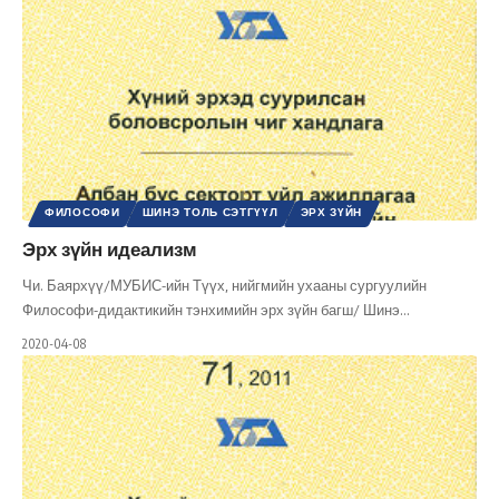
ФИЛОСОФИ
ШИНЭ ТОЛЬ СЭТГҮҮЛ
ЭРХ ЗҮЙН
Эрх зүйн идеализм
Чи. Баярхүү/МУБИС-ийн Түүх, нийгмийн ухааны сургуулийн
Философи-дидактикийн тэнхимийн эрх зүйн багш/ Шинэ
…
2020-04-08