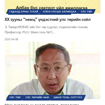
ГАДААД ОРНЫ ТУХАЙ
ОЛОН УЛСЫН ХАРИЛЦАА
УЛС ТӨР
УЛС ТӨРИЙН СОЁЛ
ШИНЭ ТОЛЬ СЭТГҮҮЛ
XX зууны “немц” үндэстний улс төрийн соёл
Э. Тамир/МУБИС-ийн Улс төр судлал, социологийн тэнхим,
Профессор, Ph.D/ Шинэ толь №71,
…
2020-04-08
УЛС ТӨР
УЛС ТӨРИЙН НАМ
ШИНЭ ТОЛЬ СЭТГҮҮЛ
Нам судлалын онол: статус, парадигм