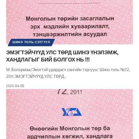
ШИНЭ ТОЛЬ СЭТГҮҮЛ
ЭМЭГТЭЙЧҮҮД УЛС ТӨРД ШИНЭ ҮНЭЛЭМЖ,
ХАНДЛАГЫГ БИЙ БОЛГОХ НЬ !!!
М. Болормаа/Эмэгтэй удирдагч сангийн тэргүүн/ Шинэ толь №72,
2011 ЭМЭГТЭЙЧҮҮД УЛС ТӨРД
…
2020-04-08