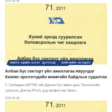
2020-04-08
МИКРО ЭДИЙН ЗАСАГ /ДОТООД/
НИЙГМИЙН АСУУДАЛ
ШИНЭ ТОЛЬ СЭТГҮҮЛ
ЭДИЙН ЗАСАГ
Албан бус секторт үйл ажиллагаа явуулдаг
бизнес эрхлэгчдийн өнөөгийн байдлын судалгаа
С. Галбадрах/ШУТИС-ийн Дархан-Уул аймаг дахь Технологийн
сургууль, Доктор (Рh.D), дэд профессор/ Шинэ
…
2020-04-08