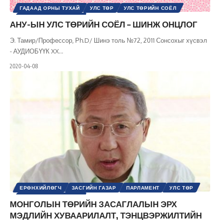
ГАДААД ОРНЫ ТУХАЙ
УЛС ТӨР
УЛС ТӨРИЙН СОЁЛ
ШИНЭ ТОЛЬ СЭТГҮҮЛ
АНУ-ЫН УЛС ТӨРИЙН СОЁЛ – ШИНЖ ОНЦЛОГ
Э. Тамир/Профессор, Рh.D/ Шинэ толь №72, 2011 Сонсохыг хүсвэл
- АУДИОБҮҮК XX
…
2020-04-08
ЕРӨНХИЙЛӨГЧ
ЗАСГИЙН ГАЗАР
ПАРЛАМЕНТ
УЛС ТӨР
ШИНЭ ТОЛЬ СЭТГҮҮЛ
МОНГОЛЫН ТӨРИЙН ЗАСАГЛАЛЫН ЭРХ
МЭДЛИЙН ХУВААРИЛАЛТ, ТЭНЦВЭРЖИЛТИЙН