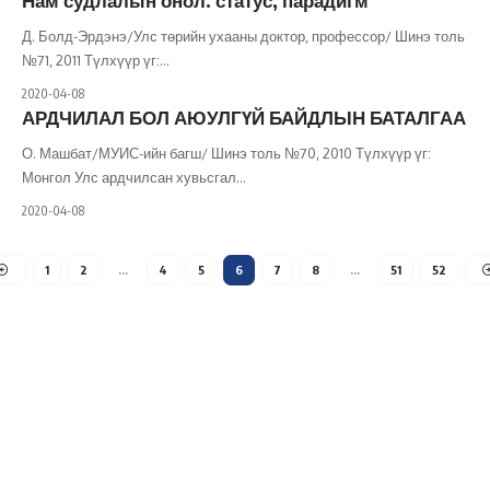
Д. Болд-Эрдэнэ/Улс төрийн ухааны доктор, профессор/ Шинэ толь
№71, 2011 Түлхүүр үг:
…
2020-04-08
АРДЧИЛАЛ БОЛ АЮУЛГҮЙ БАЙДЛЫН БАТАЛГАА
О. Машбат/МУИС-ийн багш/ Шинэ толь №70, 2010 Түлхүүр үг:
Монгол Улс ардчилсан хувьсгал
…
2020-04-08
1
2
…
4
5
6
7
8
…
51
52