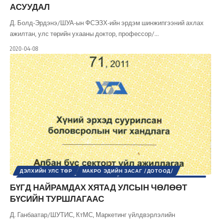
АСУУДАЛ
Д. Болд-Эрдэнэ/ШУА-ын ФСЭЗХ-ийн эрдэм шинжипгээний ахлах
ажилтан, улс төрийн ухааны доктор, профессор/
…
2020-04-08
ДЭЛХИЙН УЛС ТӨР
МАКРО ЭДИЙН ЗАСАГ /ДОТООД/
МИКРО ЭДИЙН ЗАСАГ /ДОТООД/
ОЛОН УЛСЫН ЭДИЙН ЗАСАГ
БҮГД НАЙРАМДАХ ХЯТАД УЛСЫН ЧӨЛӨӨТ
ШИНЭ ТОЛЬ СЭТГҮҮЛ
ЭДИЙН ЗАСАГ
БҮСИЙН ТУРШЛАГААС
Д. Ганбаатар/ШУТИС, КтМС, Маркетинг үйлдвэрлэлийн