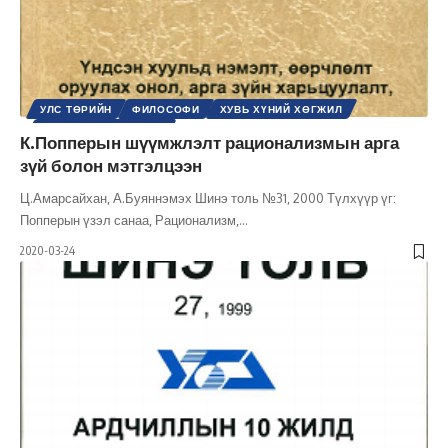
УЛС ТӨРИЙН
ФИЛОСОФИ
ХУВЬ ХҮНИЙ ХӨГЖИЛ
ШИНЭ ТОЛЬ СЭТГҮҮЛ
К.Попперын шүүмжлэлт рационализмын арга
зүй болон мэтгэлцээн
Ц.Амарсайхан, А.Буяннэмэх Шинэ толь №31, 2000 Түлхүүр үг:
Попперын үзэл санаа, Рационализм,
…
2020-03-24