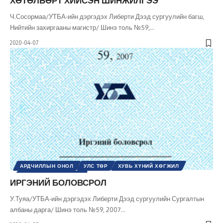
ХӨТӨЛБӨРТ ХИЙСЭН ШИНЖИЛГЭЭ
Ч.Сосормаа/УТБА-ийн дэргэдэх Либерти Дээд сургуулийн багш,
Нийтийн захиргааны магистр/ Шинэ толь №59,
…
2020-04-07
АРДЧИЛЛЫН ОНОЛ
УЛС ТӨР
ХУВЬ ХҮНИЙ ХӨГЖИЛ
ШИНЭ ТОЛЬ СЭТГҮҮЛ
ИРГЭНИЙ БОЛОВСРОЛ
У.Туяа/УТБА-ийн дэргэдэх Либерти Дээд сургуулийн Сургалтын
албаны дарга/ Шинэ толь №59, 2007
…