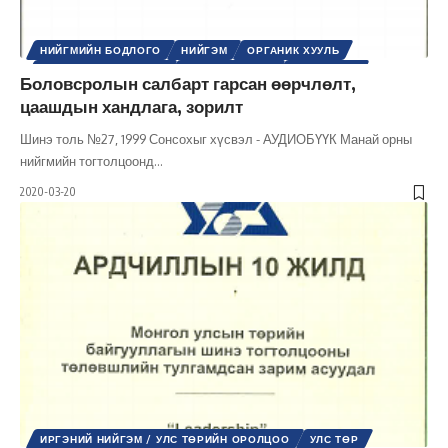
НИЙГМИЙН БОДЛОГО
НИЙГЭМ
ОРГАНИК ХУУЛЬ
ХУВЬ ХҮНИЙ ХӨГЖИЛ
ХУУЛЬ ЭРХ ЗҮЙ
ХҮНИЙ ЭРХ
Боловсролын салбарт гарсан өөрчлөлт,
ШИНЭ ТОЛЬ СЭТГҮҮЛ
ЭРХ, ЭРХ ЧӨЛӨӨ
цаашдын хандлага, зорилт
Шинэ толь №27, 1999 Сонсохыг хүсвэл - АУДИОБҮҮК Манай орны
нийгмийн тогтолцоонд
…
2020-03-20
ИРГЭНИЙ НИЙГЭМ / УЛС ТӨРИЙН ОРОЛЦОО
УЛС ТӨР