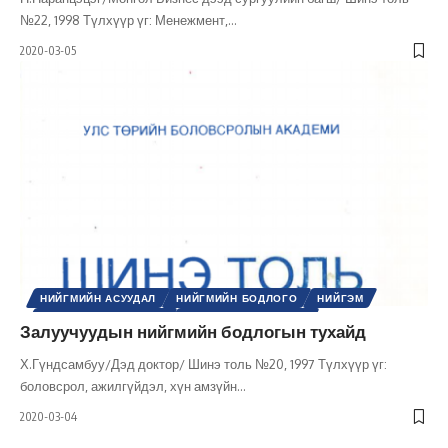
№22, 1998 Түлхүүр үг: Менежмент,
…
2020-03-05
НИЙГМИЙН АСУУДАЛ
НИЙГМИЙН БОДЛОГО
НИЙГЭМ
ХУВЬ ХҮНИЙ ХӨГЖИЛ
ШИНЭ ТОЛЬ СЭТГҮҮЛ
Залуучуудын нийгмийн бодлогын тухайд
Х.Гүндсамбуу/Дэд доктор/ Шинэ толь №20, 1997 Түлхүүр үг:
боловсрол, ажилгүйдэл, хүн амзүйн
…
2020-03-04