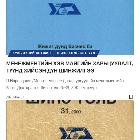
ХУВЬ ХҮНИЙ ХӨГЖИЛ
ШИНЭ ТОЛЬ СЭТГҮҮЛ
МЕНЕЖМЕНТИЙН ХЭВ МАЯГИЙН ХАРЬЦУУЛАЛТ,
ТҮҮНД ХИЙСЭН ДҮН ШИНЖИЛГЭЭ
П.Наранцэцэг/Монгоп Бизнес Дээд сургуульйн менежментийн
багш. Докторант/ Шинэ толь №35, 2001 Түлхүүр
…
2020-04-01