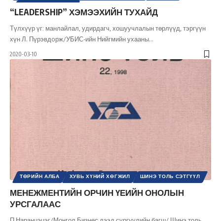
УЛС ТӨРИЙН СОЁЛ
“LEADERSHIP” ХЭМЭЭХИЙН ТУХАЙД
УЛС ТӨРИЙН СЭТГЭЛГЭЭНИЙ ТҮҮХ / ҮЗЭЛ СУРТАЛ
ХУВЬ ХҮНИЙ ХӨГЖИЛ
ШИНЭ ТОЛЬ СЭТГҮҮЛ
Түлхүүр үг: манлайлал, удирдагч, хошуучлалын төрлүүд, тэргүүн
хүн Л. Пүрэвдoрж/УБИС-ийн Нийгмийн ухааны
…
2020-03-10
ТӨРИЙН АЛБА
ХУВЬ ХҮНИЙ ХӨГЖИЛ
ШИНЭ ТОЛЬ СЭТГҮҮЛ
МЕНЕЖМЕНТИЙН ОРЧИН ҮЕИЙН ОНОЛЫН
УРСГАЛААС
П.Наранцэцэг/Монгол Бизнес дээд сургуулийн багш/ Шинэ толь