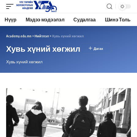
Нүүр
Мэдээ мэдээлэл
Судалгаа
Шинэ Толь
Academy.edu.mn
>
Нийтлэл
>
Хувь хүний хөгжил
Хувь хүний хөгжил
Хувь хүний хөгжил