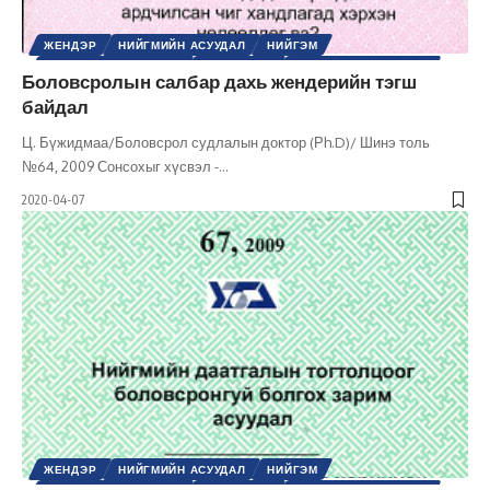
ЖЕНДЭР
НИЙГМИЙН АСУУДАЛ
НИЙГЭМ
ХУВЬ ХҮНИЙ ХӨГЖИЛ
ХҮНИЙ ЭРХ
ШИНЭ ТОЛЬ СЭТГҮҮЛ
Боловсролын салбар дахь жендерийн тэгш
байдал
Ц. Бүжидмаа/Боловсрол судлалын доктор (Рh.D)/ Шинэ толь
№64, 2009 Сонсохыг хүсвэл -
…
2020-04-07
ЖЕНДЭР
НИЙГМИЙН АСУУДАЛ
НИЙГЭМ