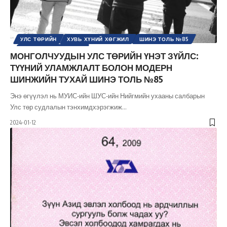
УЛС ТӨРИЙН
ХУВЬ ХҮНИЙ ХӨГЖИЛ
ШИНЭ ТОЛЬ №85
ШИНЭ ТОЛЬ СЭТГҮҮЛ
МОНГОЛЧУУДЫН УЛС ТӨРИЙН ҮНЭТ ЗҮЙЛС:
ТҮҮНИЙ УЛАМЖЛАЛТ БОЛОН МОДЕРН
ШИНЖИЙН ТУХАЙ ШИНЭ ТОЛЬ №85
Энэ өгүүлэл нь МУИС-ийн ШУС-ийн Нийгмийн ухааны салбарын
Улс төр судлалын тэнхимдхэрэгжиж
…
2024-01-12