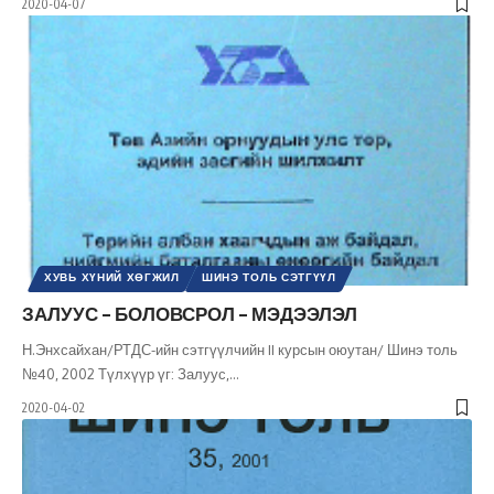
2020-04-07
ХУВЬ ХҮНИЙ ХӨГЖИЛ
ШИНЭ ТОЛЬ СЭТГҮҮЛ
ЗАЛУУС – БОЛОВСРОЛ – МЭДЭЭЛЭЛ
Н.Энхсайхан/РТДС-ийн сэтгүүлчийн II курсын оюутан/ Шинэ толь
№40, 2002 Түлхүүр үг: Залуус,
…
2020-04-02