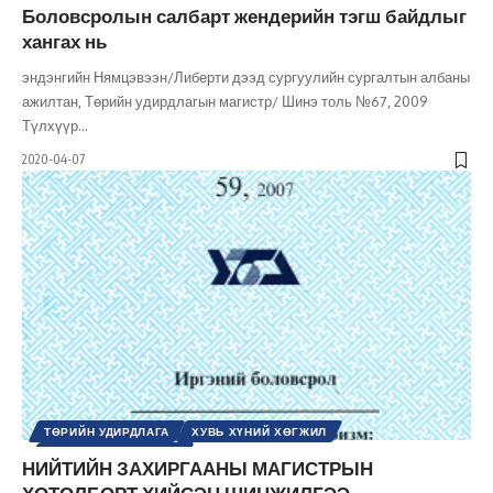
ХУВЬ ХҮНИЙ ХӨГЖИЛ
ХҮНИЙ ЭРХ
ШИНЭ ТОЛЬ СЭТГҮҮЛ
Боловсролын салбарт жендерийн тэгш байдлыг
хангах нь
эндэнгийн Нямцэвээн/Либерти дээд сургуулийн сургалтын албаны
ажилтан, Төрийн удирдлагын магистр/ Шинэ толь №67, 2009
Түлхүүр
…
2020-04-07
ТӨРИЙН УДИРДЛАГА
ХУВЬ ХҮНИЙ ХӨГЖИЛ
ШИНЭ ТОЛЬ СЭТГҮҮЛ
НИЙТИЙН ЗАХИРГААНЫ МАГИСТРЫН