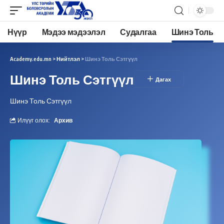
Нүүр
Мэдээ мэдээлэл
Судалгаа
Шинэ Толь
Academy.edu.mn
>
Нийтлэл
>
Шинэ Толь Сэтгүүл
Шинэ Толь Сэтгүүл
Шинэ Толь Сэтгүүл
Илүүг олох:
Архив