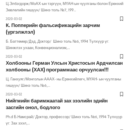
Ц.Элбэгдорж/МоАХ-ын тэргүүн, МҮАН-ын чуулганы болон Ерөнхий
Зөвлөлийн гишүүн/ Шинэ толь №7, 199
…
2020-03-02
К. Попперийн фальсификацийн зарчим
(үргэлжлэл)
Б. Баттөмөр/Дэд, Доктор/ Шинэ толь №6, 1994 Түлхүүр үг:
Шинжлэх ухаан, Конвенционализм,
…
2020-03-02
Холбооны Герман Улсын Христосын Ардчилсан
холбооны (ХАХ) программаас орчуулсан!!!
Ц. Ганхуяг/Монголын АААХ- ны Ерөнхийлөгч, МҮАН- ын чуулганы
гишүүн/ Шинэ толь №6,
…
2020-03-02
Нийгмийн баримжаатай зах зээлийн эдийн
засгийн онол, бодлого
Ph.d Б.Намсрай/ Доктор, профессор/ Шинэ толь №6, 1994 Түлхүүр
үг: Зах зээл,
…