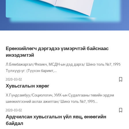
Ерөнхийлөгч дэргэдээ үзмэрчтэй байснаас
инээдэмтэй
Л.Бямбажаргал/Физикч, МСДН-ын дэд дарга/ Шинэ толь №7, 1995
Түлхүүр үг: (Түүхэн баримт,
…
2020-03-02
Хувьсгалын хөрөг
Х.Гүндсамбуу/Социологич, УИХ-ын Судалгааны төвийн эрдэм
шинжилгээний ахлах ажилтан/ Шинэ толь №7, 1995
…
2020-03-02
Ардчилсан хувьсгалын үйл явц, өнөөгийн
байдал