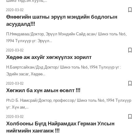
Шинэ Үндсэн Хууль,
…
2020-03-02
Өнөөгийн шатны эрүүл мэндийн бодлогын
асуудалд!!!
П.Нямдаваа/Доктор, Эрүүл Мэндийн Сайд асан/ Шинэ толь №6,
1994 Түлхүүр үг: Эрүүл
…
2020-03-02
Хөдөө аж ахуйг хөгжүүлэх зорилт
Н.Баяртсайхан/Дэд Доктор/ Шинэ толь №6, 1994 Түлхүүр үг :
Эдийн засаг, Хөдөө
…
2020-03-02
Хөгжил ба хүн амын өсөлт !!!
Ph.D Б. Намсрай/Доктор, профессор/ Шинэ толь №6, 1994 Түлхүүр
үг: Хүн ам,
…
2020-03-02
Холбооны Бүгд Найрамдах Герман Улсын
нийгмийн хангамж !!!