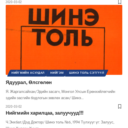
2020-03-02
НИЙГМИЙН АСУУДАЛ
НИЙГЭМ
ШИНЭ ТОЛЬ СЭТГҮҮЛ
Ядуурал, Өлсгөлөн
Я. Жаргалсайхан/Эдийн засагч, Монгол Улсын Ерөнхийлөгчийн
эдийн засгийн бодлогын зөвлөх асан/ Шинэ
…
2020-03-02
Нийгмийн харилцаа, залуучууд!!!
Ч.Энхбат/Дэд Доктор/ Шинэ толь №6, 1994 Түлхүүг үг: Залуус,