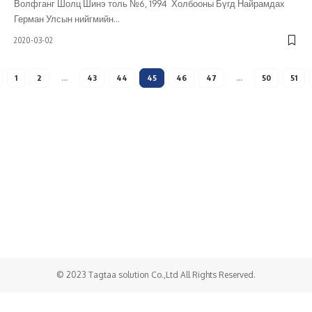
Волфганг Шолц Шинэ толь №6, 1994 Холбооны Бүгд Найрамдах
Герман Улсын нийгмийн
…
2020-03-02
1
2
…
43
44
45
46
47
…
50
51
Холбоо барих
Бидний тухай
Хамтарч ажиллах
© 2023 Tagtaa solution Co.,Ltd All Rights Reserved.