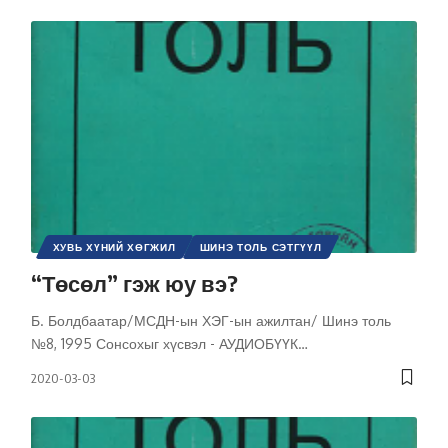
ХУВЬ ХҮНИЙ ХӨГЖИЛ
ШИНЭ ТОЛЬ СЭТГҮҮЛ
“Төсөл” гэж юу вэ?
Б. Болдбаатар/МСДН-ын ХЭГ-ын ажилтан/ Шинэ толь
№8, 1995 Сонсохыг хүсвэл - АУДИОБҮҮК
…
2020-03-03