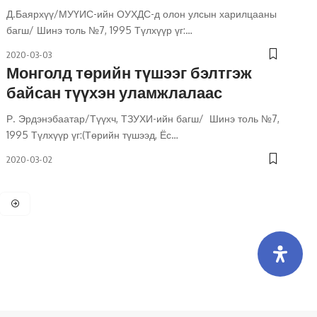
Д.Баярхүү/МУҮИС-ийн ОУХДС-д олон улсын харилцааны
багш/ Шинэ толь №7, 1995 Түлхүүр үг:
…
2020-03-03
Монголд төрийн түшээг бэлтгэж
байсан түүхэн уламжлалаас
Р. Эрдэнэбаатар/Түүхч, ТЗУХИ-ийн багш/ Шинэ толь №7,
1995 Түлхүүр үг:(Төрийн түшээд, Ёс
…
2020-03-02