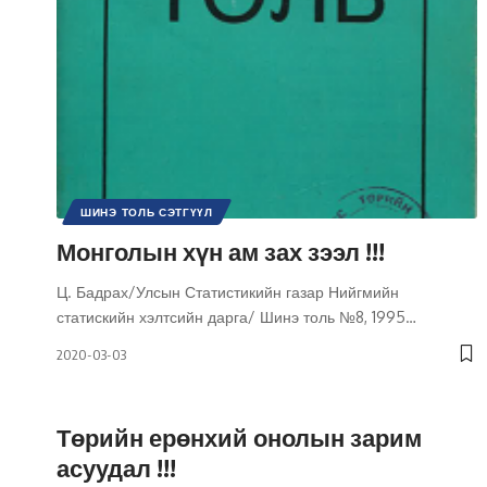
ШИНЭ ТОЛЬ СЭТГҮҮЛ
Монголын хүн ам зах зээл !!!
Ц. Бадрах/Улсын Статистикийн газар Нийгмийн
статискийн хэлтсийн дарга/ Шинэ толь №8, 1995
…
2020-03-03
Төрийн ерөнхий онолын зарим
асуудал !!!