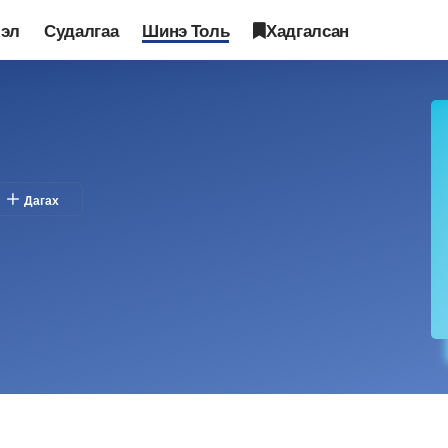
лэл
Судалгаа
Шинэ Толь
Хадгалсан