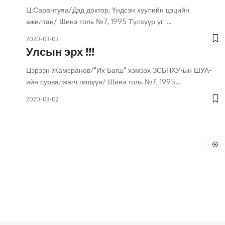
Ц.Сарантуяа/Дэд доктор, Үндсэн хуулийн цэцийн
ажилтан/ Шинэ толь №7, 1995 Түлхүүр үг:
…
2020-03-03
Улсын эрх !!!
Цэрээн Жамсранов/"Их Багш" хэмээх ЗСБНХУ-ын ШУА-
ийн сурвалжагч гишүүн/ Шинэ толь №7, 1995
…
2020-03-02