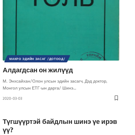
МАКРО ЭДИЙН ЗАСАГ /ДОТООД/
МИКРО ЭДИЙН ЗАСАГ /ДОТООД/
НИЙГМИЙН АСУУДАЛ
Алдагдсан он жилүүд
НИЙГЭМ
СОНГУУЛЬ
УЛС ТӨР
ХӨГЖЛИЙН БОДЛОГО
М. Энхсайхан/Олон улсын эдийн засагч, Дэд доктор,
ШИНЭ ТОЛЬ СЭТГҮҮЛ
ЭДИЙН ЗАСАГ
Монгол улсын ЕТГ-ын дарга/ Шинэ
…
2020-03-03
Түгшүүртэй байдлын шинэ үе ирэв
үү?