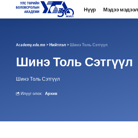
Нүүр
Мэдээ мэдээ
Academy.edu.mn
>
Нийтлэл
>
Шинэ Толь Сэтгүүл
Шинэ Толь Сэтгүүл
Шинэ Толь Сэтгүүл
Илүүг олох:
Архив