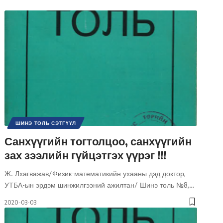
ШИНЭ ТОЛЬ СЭТГҮҮЛ
Санхүүгийн тогтолцоо, санхүүгийн
зах зээлийн гүйцэтгэх үүрэг !!!
Ж. Лхагважав/Физик-математикийн ухааны дэд доктор,
УТБА-ын эрдэм шинжилгээний ажилтан/ Шинэ толь №8,
…
2020-03-03