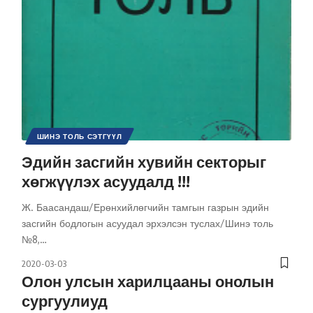
ШИНЭ ТОЛЬ СЭТГҮҮЛ
Эдийн засгийн хувийн секторыг
хөгжүүлэх асуудалд !!!
Ж. Баасандаш/Ерөнхийлөгчийн тамгын газрын эдийн
засгийн бодлогын асуудал эрхэлсэн туслах/Шинэ толь
№8,
…
2020-03-03
Олон улсын харилцааны онолын
сургуулиуд