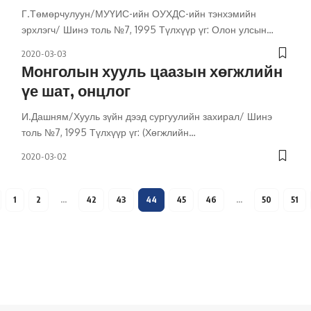
Г.Төмөрчулуун/МУҮИС-ийн ОУХДС-ийн тэнхэмийн
эрхлэгч/ Шинэ толь №7, 1995 Түлхүүр үг: Олон улсын
…
2020-03-03
Монголын хууль цаазын хөгжлийн
үе шат, онцлог
И.Дашням/Хууль зүйн дээд сургуулийн захирал/ Шинэ
толь №7, 1995 Түлхүүр үг: (Хөгжлийн
…
2020-03-02
1
2
…
42
43
44
45
46
…
50
51
Холбоо барих
Бидний тухай
Хамтарч ажиллах