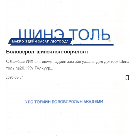
МАКРО ЭДИЙН ЗАСАГ /ДОТООД/
МИКРО ЭДИЙН ЗАСАГ /ДОТООД/
НИЙГМИЙН АСУУДАЛ
Боловсрол-шинэчлэл-өөрчлөлт
НИЙГМИЙН БОДЛОГО
НИЙГЭМ
ШИНЭ ТОЛЬ СЭТГҮҮЛ
ЭДИЙН ЗАСАГ
С.Ламбаа/УИХ-ын гишүүн, эдийн засгийн ухааны дэд доктор/ Шинэ
толь №20, 1997 Түлхүүр
…
2020-03-04