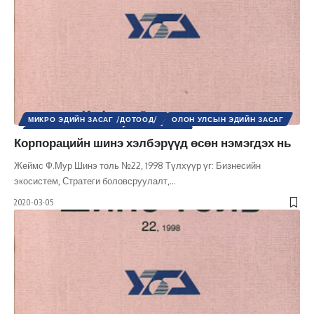
МИКРО ЭДИЙН ЗАСАГ /ДОТООД/
ОЛОН УЛСЫН ЭДИЙН ЗАСАГ
ШИНЭ ТОЛЬ СЭТГҮҮЛ
ЭДИЙН ЗАСАГ
Корпорацийн шинэ хэлбэрүүд өсөн нэмэгдэх нь
Жеймс Ф.Мур Шинэ толь №22, 1998 Түлхүүр үг: Бизнесийн
экосистем, Стратеги боловсруулалт,
…
2020-03-05