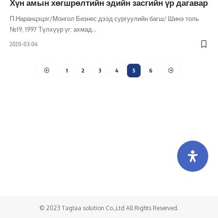
Хүн амын хөгшрөлтийн эдийн засгийн үр дагавар
НИЙГЭМ
ШИНЭ ТОЛЬ СЭТГҮҮЛ
ЭДИЙН ЗАСАГ
П.Наранцэцэг/Монгол Бизнес дээд сургуулийн багш/ Шинэ толь
№19, 1997 Түлхүүр үг: ахмад
…
2020-03-04
1
2
3
4
5
6
Холбоо барих
Бидний тухай
Хамтарч ажиллах
© 2023 Tagtaa solution Co.,Ltd All Rights Reserved.