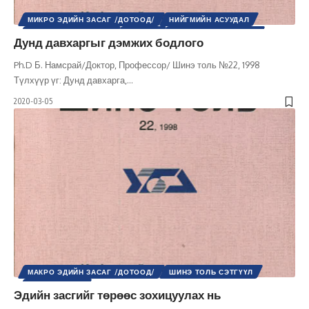
МИКРО ЭДИЙН ЗАСАГ /ДОТООД/
НИЙГМИЙН АСУУДАЛ
НИЙГМИЙН БОДЛОГО
НИЙГЭМ
ХӨГЖЛИЙН БОДЛОГО
Дунд давхаргыг дэмжих бодлого
ШИНЭ ТОЛЬ СЭТГҮҮЛ
ЭДИЙН ЗАСАГ
Ph.D Б. Намсрай/Доктор, Профессор/ Шинэ толь №22, 1998
Түлхүүр үг: Дунд давхарга,
…
2020-03-05
МАКРО ЭДИЙН ЗАСАГ /ДОТООД/
ШИНЭ ТОЛЬ СЭТГҮҮЛ
ЭДИЙН ЗАСАГ
Эдийн засгийг төрөөс зохицуулах нь