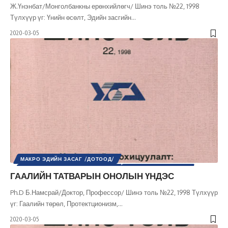
Ж.Үнэнбат/Монголбанкны ерөнхийлөгч/ Шинэ толь №22, 1998
Түлхүүр үг: Үнийн өсөлт, Эдийн засгийн
…
2020-03-05
МАКРО ЭДИЙН ЗАСАГ /ДОТООД/
МИКРО ЭДИЙН ЗАСАГ /ДОТООД/
ХӨГЖЛИЙН БОДЛОГО
ГААЛИЙН ТАТВАРЫН ОНОЛЫН ҮНДЭС
ШИНЭ ТОЛЬ СЭТГҮҮЛ
ЭДИЙН ЗАСАГ
Ph.D Б.Намсрай/Доктор, Профессор/ Шинэ толь №22, 1998 Түлхүүр
үг: Гаалийн төрөл, Протектционизм,
…
2020-03-05