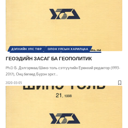
ДЭЛХИЙН УЛС ТӨР
ОЛОН УЛСЫН ХАРИЛЦАА
ОЛОН УЛСЫН ЭДИЙН ЗАСАГ
ШИНЭ ТОЛЬ СЭТГҮҮЛ
ГЕОЭДИЙН ЗАСАГ БА ГЕОПОЛИТИК
ЭДИЙН ЗАСАГ
Ph.D Б. Дэлгэрмаа/Шинэ толь сэтгүүлийн Ерөнхий редактор (1993-
2017), Онц бөгөөд Бүрэн эрхт
…
2020-03-05