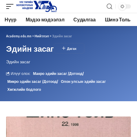
Нүүр
Мэдээ мэдээлэл
Судалгаа
Шинэ Толь
Academy.edu.mn
>
Нийтлэл
>
Эдийн засаг
Эдийн засаг
Эдийн засаг
Илүүг олох:
Макро эдийн засаг /Дотоод/
Микро эдийн засаг /Дотоод/
Олон улсын эдийн засаг
Хөгжлийн бодлого