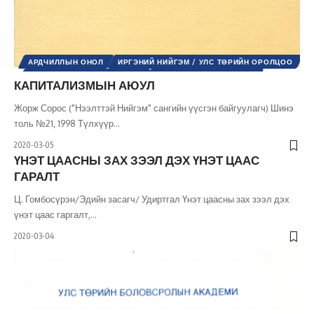
АРДЧИЛЛЫН ОНОЛ
ИРГЭНИЙ НИЙГЭМ / УЛС ТӨРИЙН ОРОЛЦОО
ОЛОН УЛСЫН БАЙГУУЛЛАГА
ОЛОН УЛСЫН ХАРИЛЦАА
КАПИТАЛИЗМЫН АЮУЛ
ОЛОН УЛСЫН ЭДИЙН ЗАСАГ
УЛС ТӨР
ХӨГЖЛИЙН БОДЛОГО
ШИНЭ ТОЛЬ СЭТГҮҮЛ
ЭДИЙН ЗАСАГ
Жорж Сорос ("Нээлттэй Нийгэм" сангийн үүсгэн байгуулагч) Шинэ
толь №21, 1998 Түлхүүр
…
2020-03-05
ҮНЭТ ЦААСНЫ ЗАХ ЗЭЭЛ ДЭХ ҮНЭТ ЦААС
ГАРАЛТ
Ц. Гомбосүрэн/Эдийн засагч/ Удиртгал Үнэт цаасны зах зээл дэх
үнэт цаас гаргалт,
…
2020-03-04