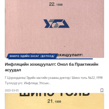
МАКРО ЭДИЙН ЗАСАГ /ДОТООД/
МИКРО ЭДИЙН ЗАСАГ /ДОТООД/
ХӨГЖЛИЙН БОДЛОГО
Инфляцийн зохицуулалт: Онол ба Практикийн
ШИНЭ ТОЛЬ СЭТГҮҮЛ
ЭДИЙН ЗАСАГ
асуудал
Г.Цэрэндагва/Эдийн засгийн ухааны доктор/ Шинэ толь №22, 1998
Түлхүүр үгс: Инфляци, Улсын
…
2020-03-05