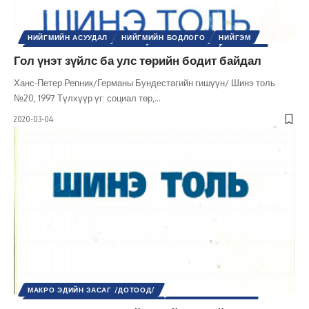
НИЙГМИЙН АСУУДАЛ
НИЙГМИЙН БОДЛОГО
НИЙГЭМ
ОЛОН УЛСЫН ЭДИЙН ЗАСАГ
ТӨРИЙН ТУХАЙ
УЛС ТӨР
Гол үнэт зүйлс ба улс төрийн бодит байдал
ХӨГЖЛИЙН БОДЛОГО
ШИНЭ ТОЛЬ СЭТГҮҮЛ
ЭДИЙН ЗАСАГ
Ханс-Петер Репник/Германы Бундестагийн гишүүн/ Шинэ толь
№20, 1997 Түлхүүр үг: социал төр,
…
2020-03-04
МАКРО ЭДИЙН ЗАСАГ /ДОТООД/
МИКРО ЭДИЙН ЗАСАГ /ДОТООД/
НИЙГМИЙН АСУУДАЛ