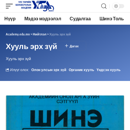
Нүүр
Мэдээ мэдээлэл
Судалгаа
Шинэ Толь
Academy.edu.mn
>
Нийтлэл
>
Хууль эрх зүй
Хууль эрх зүй
Хууль эрх зүй
Илүүг олох:
Олон улсын эрх зүй
Органик хууль
Үндсэн хууль