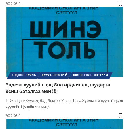
2020-03-01
ҮНДСЭН ХУУЛЬ
ХУУЛЬ ЭРХ ЗҮЙ
ШИНЭ ТОЛЬ СЭТГҮҮЛ
Үндсэн хуулийн цэц бол ардчилал, шударга
ёсны баталгаа мөн !!!
Н. Жанцан/Хуульч, Дэд Доктор, Улсын Бага Хурлын гишүүн, Үндсэн
хуулийн Цэцийн гишүүн/
…
2020-03-01