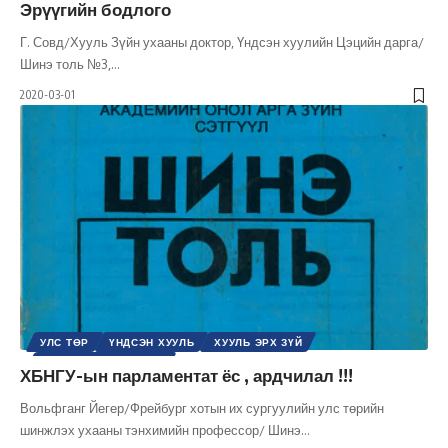
Эрүүгийн бодлого
ЭРХ, ЭРХ ЧӨЛӨӨ
Г. Совд/Хууль Зүйн ухааны доктор, Үндсэн хуулийн Цэцийн дарга/
Шинэ толь №3,
…
2020-03-01
УЛС ТӨР
ҮНДСЭН ХУУЛЬ
ХУУЛЬ ЭРХ ЗҮЙ
ШИНЭ ТОЛЬ СЭТГҮҮЛ
ХБНГУ-ын парламентат ёс , ардчилал !!!
Вольфганг Йегер/Фрейбург хотын их сургуулийн улс төрийн
шинжлэх ухааны тэнхимийн профессор/ Шинэ
…