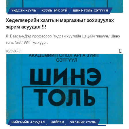
ҮНДСЭН ХУУЛЬ
ХУУЛЬ ЭРХ ЗҮЙ
ШИНЭ ТОЛЬ СЭТГҮҮЛ
Хөдөлмөрийн хамтын маргааныг зохицуулах
зарим асуудал !!!
Л. Баасан/Дэд профессор, Үндсэн хуулийн Цэцийн гишүүн/ Шинэ
толь №3, 1994 Түлхүүр
…
2020-03-01
НИЙГМИЙН АСУУДАЛ
НИЙГЭМ
ОРГАНИК ХУУЛЬ
ХУУЛЬ ЭРХ ЗҮЙ
ХҮНИЙ ЭРХ
ШИНЭ ТОЛЬ СЭТГҮҮЛ