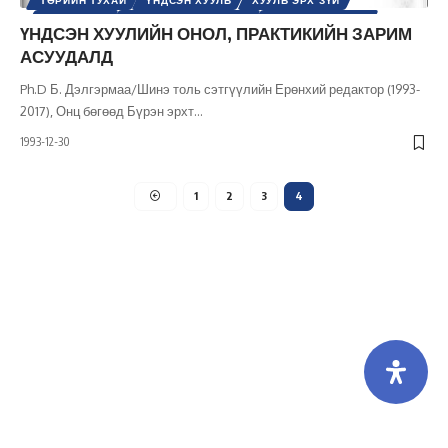
ТӨРИЙН ТУХАЙ
ҮНДСЭН ХУУЛЬ
ХУУЛЬ ЭРХ ЗҮЙ
ХҮНИЙ ЭРХ
ШИНЭ ТОЛЬ СЭТГҮҮЛ
ЭРХ, ЭРХ ЧӨЛӨӨ
ҮНДСЭН ХУУЛИЙН ОНОЛ, ПРАКТИКИЙН ЗАРИМ
АСУУДАЛД
Ph.D Б. Дэлгэрмаа/Шинэ толь сэтгүүлийн Ерөнхий редактор (1993-
2017), Онц бөгөөд Бүрэн эрхт
…
1993-12-30
1
2
3
4
Холбоо барих
Бидний тухай
Хамтарч ажиллах