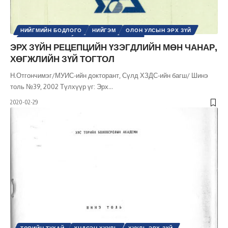
НИЙГМИЙН БОДЛОГО
НИЙГЭМ
ОЛОН УЛСЫН ЭРХ ЗҮЙ
ХУУЛЬ ЭРХ ЗҮЙ
ШИНЭ ТОЛЬ СЭТГҮҮЛ
ЭРХ ЗҮЙН РЕЦЕПЦИЙН ҮЗЭГДЛИЙН МӨН ЧАНАР,
ХӨГЖЛИЙН ЗҮЙ ТОГТОЛ
Н.Отгончимэг/МУИС-ийн докторант, Сүлд ХЗДС-ийн багш/ Шинэ
толь №39, 2002 Түлхүүр үг: Эрх
…
2020-02-29