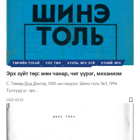
ТӨРИЙН ТУХАЙ
УЛС ТӨР
ХУУЛЬ ЭРХ ЗҮЙ
ХҮНИЙ ЭРХ
ШИНЭ ТОЛЬ СЭТГҮҮЛ
ЭРХ, ЭРХ ЧӨЛӨӨ
Эрх зүйт төр: мөн чанар, чиг үүрэг, механизм
С. Төмөр/Дэд Доктор, УИХ-ын гишүүн/ Шинэ толь №3, 1994
Түлхүүр үг: эрх
…
2020-03-01