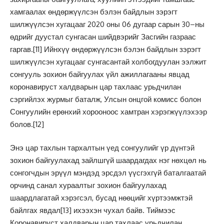
хамгаалах өндөржүүлсэн бэлэн байдлын зэрэгт
шилжүүлсэн хугацааг 2020 оны 06 дугаар сарын 30–ны
өдрийг дуустал сунгасан шийдвэрийг Засгийн газраас
гаргав.
[11]
Ийнхүү өндөржүүлсэн бэлэн байдлын зэрэгт
шилжүүлсэн хугацааг сунгасантай холбогдуулан ээлжит
сонгууль зохион байгуулах үйл ажиллагааны явцад
коронавируст халдварын цар тахлаас урьдчилан
сэргийлэх журмыг баталж, Улсын онцгой комисс болон
Сонгуулийн ерөнхий хорооноос хамтран хэрэгжүүлэхээр
болов.
[12]
Энэ цар тахлын тархалтын үед сонгуулийг үр дүнтэй
зохион байгуулахад зайлшгүй шаардагдах нэг нөхцөл нь
сонгогчдын эрүүл мэндэд эрсдэл үүсгэхгүй баталгаатай
орчинд санал хураалтыг зохион байгуулахад
шаардлагатай хэрэгсэл, бусад нөөцийг хүртээмжтэй
байлгах явдал
[13]
ихээхэн чухал байв. Тиймээс
Коронавируст халдварын цар тахлаас урьдчилан