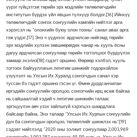
үүрэг гүйцэтгэж төрийн эрх мэдлийн төлөөлөгчдийн
институтын бүрдэх үйл явцын түлхүүр болдог.
[16]
Ийнхүү
төлөөлөгчдийг сонгох сонгуулийн хамгийн нийтлэг арга
хэрэгсэл нь “олонхийн буюу олон тооны” санал авах арга
гэж үздэг.
[17]
Энэ ч үүднээс ардчилсан нийгэмд төрийн
эрх мэдлийн хүлээн зөвшөөрөгдөх чанар нь хууль ёсны
дагуу ардчилсан сонгуулиар төрийн тогтолцоог бүрдүүлэх
замаар эхэлнэ
[18]
гэдэгт оршино. Өөрөөр хэлбэл, хууль
тогтоох байгууллагын легитим шинжийг тодорхойлох
үзүүлэлт нь Улсын Их Хуралд сонгогчдын санал хэр
туссан бэ гэдэгт оршино гэсэн үг. Өмнө дурдсанчилан
иргэдийн сонгуулийн оролцоо, сонгогчийн ирц өсөж байгаа
нь сайшаалтай хэдий ч легитим шинжийн талаас
эргэцүүлэн авч үзэх зайлшгүй хэрэгцээ шаардлага
байсаар байна. Энэ талаар “Улсын Их Хурлын сонгуулийн
дүн ба сонгогчдын оролцоо, төлөөллийг шинжлэх нь”
[19]
сэдэвт нийтлэлд “2020 оны ээлжит сонгуулиар 2,003,969
сонгогчийн 3,993,787 саналаас 45.99 хувь нь Улсын Их