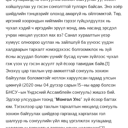
хойшлуулах уу гэсэн сонголттой тулгарч байсан. Энэ хоёр
шийдлийн тэнцвэрийг олоход амаргүй нь ойлгомжтой. Төр,
иргэний хоорондын нийгмийн гэрээг гүйцэлдүүлэх нь
чухал хэдий ч иргэдийн эрүүл мэнд, амь насанд эрсдэл
учрах нөхцөл үүсвэл яах вэ? Санал хураалтын үеэр
хүмүүс олноороо цуглах нь зайлшгүй ба үүнээс үүдэн
халдварын тархалт нэмэгдэхээс болгоомжлох нь зүй
ёсны асуудал боловч үүнийг бусад хүчин зүйлээс чухал
гэж үзэх үү гэсэн асуулт зүй ёсоор тавигдаж байв.
[1]
Энэхүү цар тахлын үер амжилттай сонгууль зохион
байгуулах боломжтойг нотлон харуулсан гадаад улсын
цөөнгүй (2020 оны 04 дүгээр сарын 15–ны өдөр болсон
БНСУ–ын Үндэсний Ассамблейн сонгууль) жишээ бий.
Эдгээр улсуудын тоонд “
Монгол Улс
” зүй ёсоор багтах
юм. Тэгэхлээр цар тахлын тархалтын нөхцөлд сонгууль
зохион байгуулах шийдвэр гаргахад харгалзах гол
шалгуур нь сонгуулийн үйл явц үргэлжлэх хугацаанд
халдварын тархалтыг тогтоон хянах чадавхаас
[2]