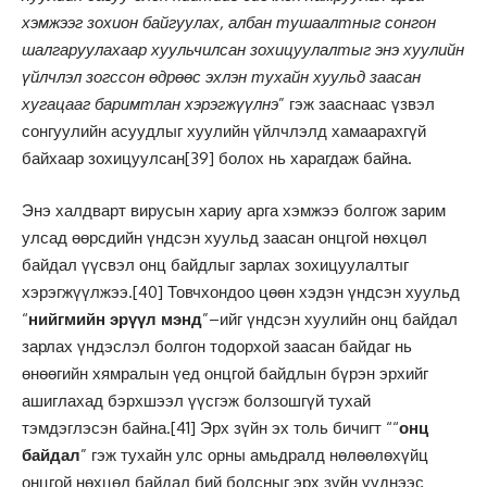
хэмжээг зохион байгуулах, албан тушаалтныг сонгон
шалгаруулахаар хуульчилсан зохицуулалтыг энэ хуулийн
үйлчлэл зогссон өдрөөс эхлэн тухайн хуульд заасан
хугацааг баримтлан хэрэгжүүлнэ
” гэж зааснаас үзвэл
сонгуулийн асуудлыг хуулийн үйлчлэлд хамаарахгүй
байхаар зохицуулсан
[39]
болох нь харагдаж байна.
Энэ халдварт вирусын хариу арга хэмжээ болгож зарим
улсад өөрсдийн үндсэн хуульд заасан онцгой нөхцөл
байдал үүсвэл онц байдлыг зарлах зохицуулалтыг
хэрэгжүүлжээ.
[40]
Товчхондоо цөөн хэдэн үндсэн хуульд
“
нийгмийн эрүүл мэнд
”–ийг үндсэн хуулийн онц байдал
зарлах үндэслэл болгон тодорхой заасан байдаг нь
өнөөгийн хямралын үед онцгой байдлын бүрэн эрхийг
ашиглахад бэрхшээл үүсгэж болзошгүй тухай
тэмдэглэсэн байна.
[41]
Эрх зүйн эх толь бичигт ““
онц
байдал
” гэж тухайн улс орны амьдралд нөлөөлөхүйц
онцгой нөхцөл байдал бий болсныг эрх зүйн үүднээс