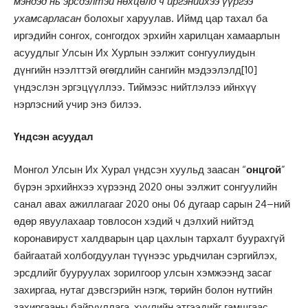
мэндэд нь эрсдэлтэй нөхцөлд ч иргэнийхээ үүргээ
ухамсарласан
болохыг харуулав. Иймд цар тахал ба
иргэдийн сонгох, сонгогдох эрхийн харилцан хамаарлын
асуудлыг Улсын Их Хурлын ээлжит сонгуулиудын
дүнгийн нээлттэй өгөгдлийн сангийн мэдээлэлд
[10]
үндэслэн эргэцүүллээ. Тиймээс нийтлэлээ ийнхүү
нэрлэсний учир энэ билээ.
Үндсэн асуудал
Монгол Улсын Их Хурал үндсэн хуульд заасан “
онцгой
”
бүрэн эрхийнхээ хүрээнд 2020 оны ээлжит сонгуулийн
санал авах ажиллагааг 2020 оны 06 дугаар сарын 24–ний
өдөр явуулахаар товлосон хэдий ч дэлхий нийтэд
коронавируст халдварын цар цахлын тархалт буурахгүй
байгаатай холбогдуулан түүнээс урьдчилан сэргийлэх,
эрсдлийг бууруулах зорилгоор улсын хэмжээнд засаг
захиргаа, нутаг дэвсгэрийн нэгж, төрийн болон нутгийн
захиргааны байгууллага, хуулийн этгээдийг гамшгаас