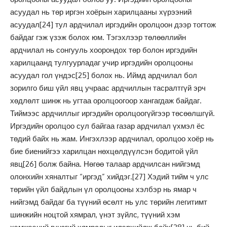
асуудал нь төр иргэн хоёрын харилцааны хүрээний
асуудал
[24]
тул ардчилал иргэдийн оролцоон дээр тогтож
байдаг гэж үзэж болох юм. Тэгэхлээр төлөөллийн
ардчилал нь сонгууль хоорондох төр болон иргэдийн
харилцаанд тулгуурладаг учир иргэдийн оролцооны
асуудал гол үндэс
[25]
болох нь. Иймд ардчилал бол
зорилго биш үйл явц учраас ардчиллын тасралтгүй эрч
хөдлөлт шинж нь угтаа оролцоогоор хангагдаж байдаг.
Тиймээс ардчиллыг иргэдийн оролцоогүйгээр төсөөлшгүй.
Иргэдийн оролцоо сул байгаа газар ардчилал үхмэл ёс
төдий байх нь жам. Ингэхлээр ардчилал, оролцоо хоёр нь
бие биенийгээ харилцан нөхцөлдүүлсэн бодитой үйл
явц
[26]
болж байна. Нөгөө талаар ардчилсан нийгэмд
олонхийн хяналтыг “иргэд” хийдэг.
[27]
Хэдий тийм ч улс
төрийн үйл байдлын үл оролцооны хэлбэр нь ямар ч
нийгэмд байдаг ба түүний өсөлт нь улс төрийн легитимт
шинжийн ноцтой хямрал, үнэт зүйлс, түүний хэм