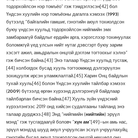
тодорхойлсон нэр томъёо” гэж тэмдэглэсэн
[42]
бол
Үндсэн хуулийн нэр томъёоны дагалга хэмээх (
1993
)
бүтээлд “байгалийн гамшиг, гэнэтийн аюул тохиолдсон
буюу үндсэн хуульд тодорхойлсон нийгмийн эмх
замбараагүй байдлыг ердийн арга, хэрэгслээр тохинуулах
боломжгүй үед улсын нийт нутаг дэвсгэрт буюу зарим
хэсэгт ажил, амьдралын онцгой дэглэм тогтоохыг хэлнэ”
гэж бичсэн байна.
[43]
Энэ талаар Үндсэн хуульд тусгаж,
[44]
холбогдох бусад хууль тогтоомжид дэлгэрүүлэн
зохицуулж ирсэн уламжлалтай.
[45]
Харин Онц байдлын
тухай хууль
[46]
болон Үндсэн хуулийн тайлбар хэмээх
(
2009
) бүтээлд өргөн хүрээнд дэлгэрэнгүй байдлаар
тайлбарлан бичсэн байна.
[47]
Хууль зүйн үндэсний
хүрээлэнгээс 2019 онд хийсэн судалгааны тайланд энэ
талаар дурджээ.
[48]
Энд “нийгмийн (
нийтийн
) эрүүл
мэнд” гэж тусгагдаагүй боловч “
хүн ам
”
[49]
–ын амь нас,
эрүүл мэндэд шууд аюул учруулсан эсхүл учруулахуйц
гэнэтийн бусад аюул тохиолдсон онцгой нөхцөлд онц