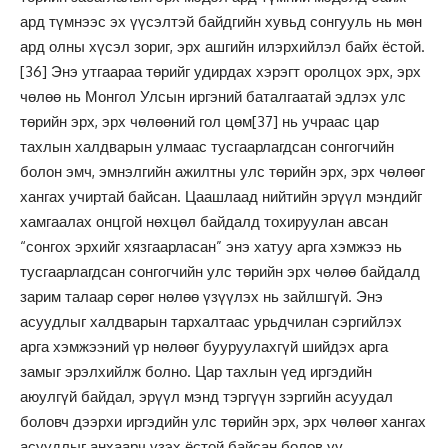
ард түмнээс эх үүсэлтэй байдгийн хувьд сонгууль нь мөн
ард олны хүсэл зориг, эрх ашгийн илэрхийлэл байх ёстой.
[36]
Энэ утгаараа төрийг удирдах хэрэгт оролцох эрх, эрх
чөлөө нь Монгол Улсын иргэний баталгаатай эдлэх улс
төрийн эрх, эрх чөлөөний гол цөм
[37]
нь учраас цар
тахлын халдварын улмаас тусгаарлагдсан сонгогчийн
болон эмч, эмнэлгийн ажилтны улс төрийн эрх, эрх чөлөөг
хангах учиртай байсан. Цаашлаад нийтийн эрүүл мэндийг
хамгаалах онцгой нөхцөл байдалд тохируулан авсан
“сонгох эрхийг хязгаарласан” энэ хатуу арга хэмжээ нь
тусгаарлагдсан сонгогчийн улс төрийн эрх чөлөө байдалд
зарим талаар сөрөг нөлөө үзүүлэх нь зайлшгүй. Энэ
асуудлыг халдварын тархалтаас урьдчилан сэргийлэх
арга хэмжээний үр нөлөөг бууруулахгүй шийдэх арга
замыг эрэлхийлж болно. Цар тахлын үед иргэдийн
аюулгүй байдал, эрүүл мэнд тэргүүн зэргийн асуудал
боловч дээрхи иргэдийн улс төрийн эрх, эрх чөлөөг хангах
асуудлыг анхаарч үзэх ёстой байсан болов уу.