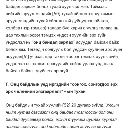
байдал зарлаж болох тухай хуульчилжээ. Тиймээс
нийтийн эрүүл мэндийн
[50]
тухай ойлголтыг хүн амын
эрүүл мэндийн тухай ойлголттой дүйцүүлэн ойлгож,
хэлбэр (нэр томъёо) талаас бус харин агуулга талаас нь
цар тахлын эсрэг тэмцэх үндсэн хуулийн эрх зүйн
үндэслэл нь “
онц байдал зарлах
” асуудал байсан байж
болох юм. Тэгээд ч сонгууль бол үндсэн хуулийн эрх зүйн
асуудал
[51]
учраас цар тахлын эсрэг тэмцэх хууль зүйн
үндэслэл нь ээлжит сонгуулийг хойшлуулах үндэслэл
байсан байхыг үгүйсгэх аргагүй.
Г. Онц байдлын үед иргэдийн “сонгох, сонгогдох эрх,
эрх чөлөөний хязгаарлалт”–ын тухай
Онц байдлын тухай хуулийн
[52]
20 дугаар зүйлд “
Улсын
нийт нутаг дэвсгэрт онц байдал тогтоосон бол онц
байдал дуусгавар болох, эсхүл түүнийг цуцлах хүртэл
аливаа сонгууль, ард нийтийн санал асуулга явуулж