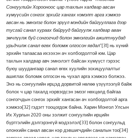
Сонгуулийн Хорооноос цар тахлын халдвар авсан
хүмүүсийн сонгох эрхийг хангах нэмэлт арга хэмжээ
авсан нь эмнэлэг болон эрүүл мэндийн байгууллага дээр
тусгай санал хураах байрууд байгуулж халдвар аван
эмчлүүлж буй сонгогчид болон эмнэлгийн ажилтнуудад
урьдчилж санал өгөх боломж олгосон явдал
”
[31]
нь хүний
эрхийн талаасаа ихээхэн ач холбогдолтой юм. Цар
тахлын халдвар авч эмнэлэгт байсан хүмүүст гэрээс
буюу шуудангаар санал өгөх хуулийн зохицуулалтыг
ашиглах боломж олгосон нь чухал арга хэмжээ болжээ.
Энэ нь сонгуулийн ирцэд дорвитой нөлөө үзүүлээгүй байж
болох ч цар тахалд нэрвэгдсэн эмзэг нөхцөлд байгаа
сонгогчдын сонгох эрхийг хангасан ач холбогдолтой арга
хэмжээ
[32]
гэдэгт тооцогдож байна. Харин Монгол Улсын
Их Хурлын 2020 оны ээлжит сонгуулийн ирцийн
бүртгэлийн дэлгэрэнгүй мэдээлэл
[33]
болон сонгуульд
олонхийн санал авсан нэр дэвшигчдийн саналын тоо
[34]
зэргээс аваад үзвэл, цар тахлын эрсдлээс үл хамааран