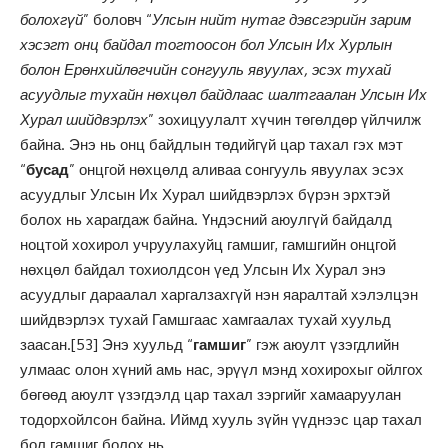
болохгүй
” боловч “
Улсын нийт нутаг дэвсгэрийн зарим
хэсэгт онц байдал тогтоосон бол Улсын Их Хурлын
болон Ерөнхийлөгчийн сонгууль явуулах, эсэх тухай
асуудлыг тухайн нөхцөл байдлаас шалтгаалан Улсын Их
Хурал шийдвэрлэх
” зохицуулалт хүчин төгөлдөр үйлчилж
байна. Энэ нь онц байдлын төдийгүй цар тахал гэх мэт
“
бусад
” онцгой нөхцөлд аливаа сонгууль явуулах эсэх
асуудлыг Улсын Их Хурал шийдвэрлэх бүрэн эрхтэй
болох нь харагдаж байна. Үндэсний аюулгүй байдалд
ноцтой хохирол учруулахуйц гамшиг, гамшгийн онцгой
нөхцөл байдал тохиолдсон үед Улсын Их Хурал энэ
асуудлыг дараалал харгалзахгүй нэн яаралтай хэлэлцэн
шийдвэрлэх тухай Гамшгаас хамгаалах тухай хуульд
заасан.
[53]
Энэ хуульд “
гамшиг
” гэж аюулт үзэгдлийн
улмаас олон хүний амь нас, эрүүл мэнд хохирохыг ойлгох
бөгөөд аюулт үзэгдэлд цар тахал зэргийг хамааруулан
тодорхойлсон байна. Иймд хууль зүйн үүднээс цар тахал
бол гамшиг болох нь.