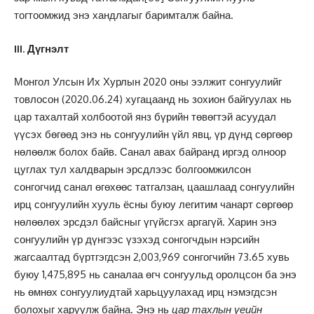
тогтоомжид энэ хандлагыг баримталж байна.
III. Дүгнэлт
Монгол Улсын Их Хурлын 2020 оны ээлжит сонгуулийг
товлосон (2020.06.24) хугацаанд нь зохион байгуулах нь
цар тахалтай холбоотой янз бүрийн төвөгтэй асуудал
үүсэх бөгөөд энэ нь сонгуулийн үйл явц, үр дүнд сөргөөр
нөлөөлж болох байв. Санал авах байранд иргэд олноор
цуглах тул халдварын эрсдлээс болгоомжилсон
сонгогчид санал өгөхөөс татгалзан, цаашлаад сонгуулийн
ирц сонгуулийн хууль ёсны буюу легитим чанарт сөргөөр
нөлөөлөх эрсдэл байсныг үгүйсгэх аргагүй. Харин энэ
сонгуулийн үр дүнгээс үзэхэд сонгогчдын нэрсийн
жагсаалтад бүртгэгдсэн 2,003,969 сонгогчийн 73.65 хувь
буюу 1,475,895 нь саналаа өгч сонгуульд оролцсон ба энэ
нь өмнөх сонгуулиудтай харьцуулахад ирц нэмэгдсэн
болохыг харуулж байна. Энэ нь
цар тахлын үеийн