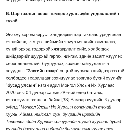
В. Цар тахлын эсрэг тэмцэх хууль зүйн үндэслэлийн
тухай
Энэхүү коронавируст халдварын цар тахлаас урьдчилан
сэргийлэх, тэмцэх, нийгмийн эрүүл мэндийг хамгаалах,
хүний эрхэд тодорхой хязгаарлалт хийх, холбогдох
шийдвэрийг шуурхай гаргах, нийгэм, эдийн засагт үзүүлэх
сөрөг нөлөөллийг бууруулах, зохион байгуулалтын
асуудлыг “
Засгийн газар
” онцгой журмаар шийдвэрлэхтэй
холбогдсон харилцааг зохицуулах зорилго бүхий хуулийг
“
бусад улсын
” нэгэн адил Монгол Улсын Их Хурлаас
2020 оны 04 дүгээр сарын 29–ний өдөр баталж,
хэрэгжүүлж эхэлсэн байна.
[38]
Улмаар хуулийн 3 дугаар
зүйлд “
Монгол Улсын Их Хурлын сонгуулийн тухай
хууль, Аймаг, нийслэл, сум, дүүргийн иргэдийн
Төлөөлөгчдийн Хурлын сонгуулийн тухай хуулиас бусад
хуулийн дагуу олон нийтийг биечлэн хамруулах арга