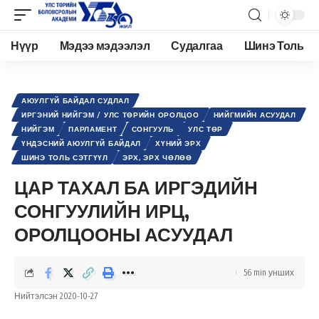
Нүүр
Мэдээ мэдээлэл
Судалгаа
Шинэ Толь
Academy.edu.mn
>
Нийтлэл
>
Улс төр
>
Иргэний нийгэм / Улс төрийн оролцоо
>
Ц
АЮУЛГҮЙ БАЙДАЛ СУДЛАЛ
ИРГЭНИЙ НИЙГЭМ / УЛС ТӨРИЙН ОРОЛЦОО
НИЙГМИЙН АСУУДАЛ
НИЙГЭМ
ПАРЛАМЕНТ
СОНГУУЛЬ
УЛС ТӨР
ҮНДЭСНИЙ АЮУЛГҮЙ БАЙДАЛ
ХҮНИЙ ЭРХ
ШИНЭ ТОЛЬ СЭТГҮҮЛ
ЭРХ, ЭРХ ЧӨЛӨӨ
ЦАР ТАХАЛ БА ИРГЭДИЙН
СОНГУУЛИЙН ИРЦ,
ОРОЛЦООНЫ АСУУДАЛ
56 min унших
Нийтэлсэн 2020-10-27