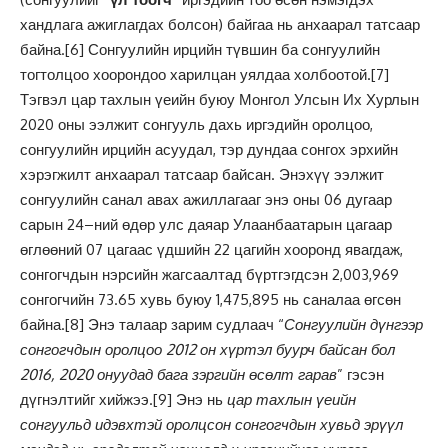
хандлага ажиглагдах болсон) байгаа нь анхаарал татсаар
байна.
[6]
Сонгуулийн ирцийн түвшин ба сонгуулийн
тогтолцоо хоорондоо харилцан уялдаа холбоотой.
[7]
Тэгвэл цар тахлын үеийн буюу Монгол Улсын Их Хурлын
2020 оны ээлжит сонгууль дахь иргэдийн оролцоо,
сонгуулийн ирцийн асуудал, тэр дундаа сонгох эрхийн
хэрэгжилт анхаарал татсаар байсан. Энэхүү ээлжит
сонгуулийн санал авах ажиллагааг энэ оны 06 дугаар
сарын 24–ний өдөр улс даяар Улаанбаатарын цагаар
өглөөний 07 цагаас үдшийн 22 цагийн хооронд явагдаж,
сонгогчдын нэрсийн жагсаалтад бүртгэгдсэн 2,003,969
сонгогчийн 73.65 хувь буюу 1,475,895 нь саналаа өгсөн
байна.
[8]
Энэ талаар зарим судлаач “
Сонгуулийн дүнгээр
сонгогчдын оролцоо 2012 он хүртэл буурч байсан бол
2016, 2020 онуудад бага зэргийн өсөлт гарав
” гэсэн
дүгнэлтийг хийжээ.
[9]
Энэ нь
цар тахлын үеийн
сонгуульд идэвхтэй оролцсон сонгогчдын хувьд эрүүл