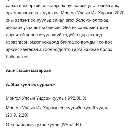
санал өгөх эрхийг хязгаарлах бус харин улс төрийн эрх,
эрх чөлөөг хангах үүднээс Монгол Улсын Их Хурлын 2020
оны ээлжит сонгуульд санал өгөх боломж олгоход
анхаарч үзэх ёстой байсан. Энэ нь саналын тоонд
дорвитой нөлөө үзүүлэхгүй хэдий ч цар тахалд
нэрвэгдсэн эмзэг нөхцөлд байгаа сонгогчдын сонгох
эрхийг хангасан ач холбогдолтой арга хэмжээ болох
байсан юм.
Ашигласан материал
А. Эрх зүйн эх сурвалж
Монгол Улсын Үндсэн хууль (1992.01.13)
Монгол Улсын Их Хурлын сонгуулийн тухай хууль
(2019.12.20)
Онц байдлын тухай хууль (1995.11.14)