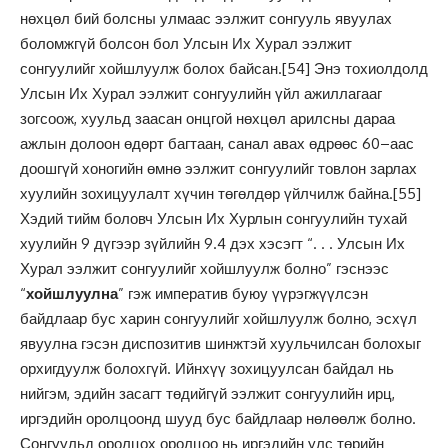
нөхцөл бий болсны улмаас ээлжит сонгууль явуулах
боломжгүй болсон бол Улсын Их Хурал ээлжит
сонгуулийг хойшлуулж болох байсан.
[54]
Энэ тохиолдолд
Улсын Их Хурал ээлжит сонгуулийн үйл ажиллагааг
зогсоож, хуульд заасан онцгой нөхцөл арилсны дараа
ажлын долоон өдөрт багтаан, санал авах өдрөөс 60–аас
доошгүй хоногийн өмнө ээлжит сонгуулийг товлон зарлах
хуулийн зохицуулалт хүчин төгөлдөр үйлчилж байна.
[55]
Хэдий тийм боловч Улсын Их Хурлын сонгуулийн тухай
хуулийн 9 дүгээр зүйлийн 9.4 дэх хэсэгт “. . . Улсын Их
Хурал ээлжит сонгуулийг хойшлуулж болно” гэснээс
“
хойшлуулна
” гэж императив буюу үүрэгжүүлсэн
байдлаар бус харин сонгуулийг хойшлуулж болно, эсхүл
явуулна гэсэн диспозитив шинжтэй хуульчилсан болохыг
орхигдуулж болохгүй. Ийнхүү зохицуулсан байдал нь
нийгэм, эдийн засагт төдийгүй ээлжит сонгуулийн ирц,
иргэдийн оролцоонд шууд бус байдлаар нөлөөлж болно.
Сонгуульд оролцох оролцоо нь иргэдийн улс төрийн