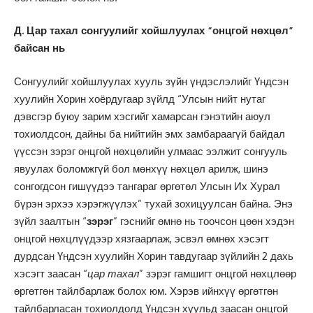
Д. Цар тахал сонгуулийг хойшлуулах “онцгой нөхцөл”
байсан нь
Сонгуулийг хойшлуулах хууль зүйн үндэслэлийг Үндсэн
хуулийн Хорин хоёрдугаар зүйлд “Улсын нийт нутаг
дэвсгэр буюу зарим хэсгийг хамарсан гэнэтийн аюул
тохиолдсон, дайны ба нийтийн эмх замбараагүй байдал
үүссэн зэрэг онцгой нөхцөлийн улмаас ээлжит сонгууль
явуулах боломжгүй бол мөнхүү нөхцөл арилж, шинэ
сонгогдсон гишүүдээ тангараг өргөтөл Улсын Их Хурал
бүрэн эрхээ хэрэгжүүлэх” тухай зохицуулсан байна. Энэ
зүйл заалтын “
зэрэг
” гэснийг өмнө нь тоочсон цөөн хэдэн
онцгой нөхцлүүдээр хязгаарлаж, эсвэл өмнөх хэсэгт
дурдсан Үндсэн хуулийн Хорин тавдугаар зүйлийн 2 дахь
хэсэгт заасан “
цар тахал
” зэрэг гамшигт онцгой нөхцлөөр
өргөтгөн тайлбарлаж болох юм. Хэрэв ийнхүү өргөтгөн
тайлбарласан тохиолдолд Үндсэн хуульд заасан онцгой