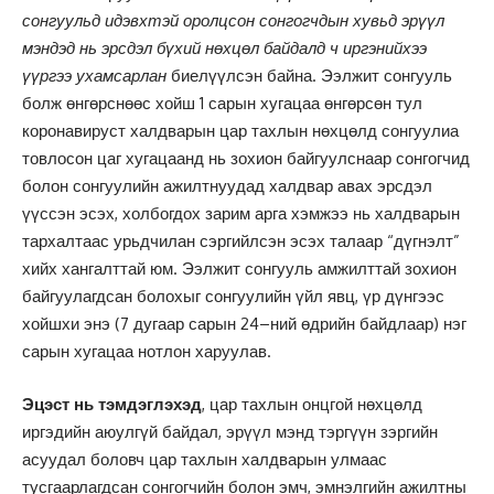
сонгуульд идэвхтэй оролцсон сонгогчдын хувьд эрүүл
мэндэд нь эрсдэл бүхий нөхцөл байдалд ч иргэнийхээ
үүргээ ухамсарлан
биелүүлсэн байна. Ээлжит сонгууль
болж өнгөрснөөс хойш 1 сарын хугацаа өнгөрсөн тул
коронавируст халдварын цар тахлын нөхцөлд сонгуулиа
товлосон цаг хугацаанд нь зохион байгуулснаар сонгогчид
болон сонгуулийн ажилтнуудад халдвар авах эрсдэл
үүссэн эсэх, холбогдох зарим арга хэмжээ нь халдварын
тархалтаас урьдчилан сэргийлсэн эсэх талаар “дүгнэлт”
хийх хангалттай юм. Ээлжит сонгууль амжилттай зохион
байгуулагдсан болохыг сонгуулийн үйл явц, үр дүнгээс
хойшхи энэ (7 дугаар сарын 24–ний өдрийн байдлаар) нэг
сарын хугацаа нотлон харуулав.
Эцэст нь тэмдэглэхэд
, цар тахлын онцгой нөхцөлд
иргэдийн аюулгүй байдал, эрүүл мэнд тэргүүн зэргийн
асуудал боловч цар тахлын халдварын улмаас
тусгаарлагдсан сонгогчийн болон эмч, эмнэлгийн ажилтны