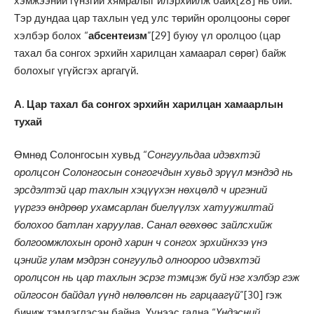
хэмжээний гүнзгий хямралыг илэрхийлж байх
[28]
нь бий.
Тэр дундаа цар тахлын үед улс төрийн оролцооны сөрөг
хэлбэр болох “
абсентеизм
”
[29]
буюу үл оролцоо (цар
тахал ба сонгох эрхийн харилцан хамаарал сөрөг) байж
болохыг үгүйсгэх аргагүй.
А. Цар тахал ба сонгох эрхийн харилцан хамаарлын
тухай
Өмнөд Солонгосын хувьд “
Сонгуульдаа идэвхтэй
оролцсон Солонгосын сонгогчдын хувьд эрүүл мэндэд нь
эрсдэлтэй цар тахлын хэцүүхэн нөхцөлд ч иргэний
үүргээ өндрөөр ухамсарлан биелүүлэх хатуужилтай
болохоо батлан харуулав. Санал өгөхөөс зайлсхийж
болгоомжлохын оронд харин ч сонгох эрхийнхээ үнэ
цэнийг улам мэдрэн сонгуульд олноороо идэвхтэй
оролцсон нь цар тахлын эсрэг тэмцэж буй нэг хэлбэр гэж
ойлгосон байдал үүнд нөлөөлсөн нь гарцаагүй
”
[30]
гэж
бичиж тэмдэглэсэн байна. Үүнээс гадна “
Үндэсний