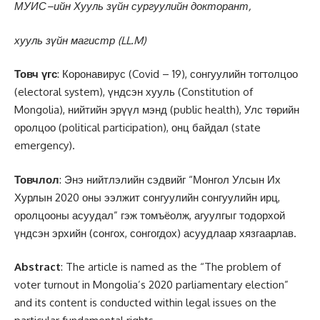
МУИС–ийн Хууль зүйн сургуулийн докторант
,
хууль зүйн магистр (LL.M)
Товч үгс
: Коронавирус (Covid – 19), сонгуулийн тогтолцоо
(electoral system), үндсэн хууль (Constitution of
Mongolia), нийтийн эрүүл мэнд (public health), Улс төрийн
оролцоо (political participation), онц байдал (state
emergency).
Товчлол
: Энэ нийтлэлийн сэдвийг “Монгол Улсын Их
Хурлын 2020 оны ээлжит сонгуулийн сонгуулийн ирц,
оролцооны асуудал” гэж томъёолж, агуулгыг тодорхой
үндсэн эрхийн (сонгох, сонгогдох) асуудлаар хязгаарлав.
Abstract
: The article is named as the “The problem of
voter turnout in Mongolia’s 2020 parliamentary election”
and its content is conducted within legal issues on the