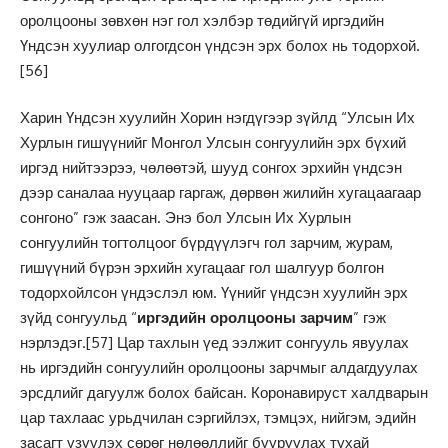
оролцооны зөвхөн нэг гол хэлбэр төдийгүй иргэдийн
Үндсэн хуулиар олгогдсон үндсэн эрх болох нь тодорхой.
[56]
Харин Үндсэн хуулийн Хорин нэгдүгээр зүйлд “Улсын Их
Хурлын гишүүнийг Монгол Улсын сонгуулийн эрх бүхий
иргэд нийтээрээ, чөлөөтэй, шууд сонгох эрхийн үндсэн
дээр саналаа нууцаар гаргаж, дөрвөн жилийн хугацаагаар
сонгоно” гэж заасан. Энэ бол Улсын Их Хурлын
сонгуулийн тогтолцоог бүрдүүлэгч гол зарчим, журам,
гишүүний бүрэн эрхийн хугацааг гол шалгуур болгон
тодорхойлсон үндэслэл юм. Үүнийг үндсэн хуулийн эрх
зүйд сонгуульд “
иргэдийн оролцооны зарчим
” гэж
нэрлэдэг.
[57]
Цар тахлын үед ээлжит сонгууль явуулах
нь иргэдийн сонгуулийн оролцооны зарчмыг алдагдуулах
эрсдлийг дагуулж болох байсан. Коронавируст халдварын
цар тахлаас урьдчилан сэргийлэх, тэмцэх, нийгэм, эдийн
засагт үзүүлэх сөрөг нөлөөллийг бууруулах тухай