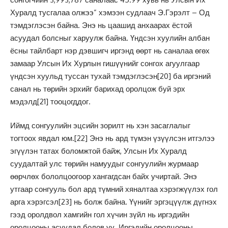
Хуралд тусгалаа олжээ” хэмээн судлаач Э.Гэрэлт – Од
тэмдэглэсэн байна. Энэ нь цаашид анхаарах ёстой
асуудал болсныг харуулж байна. Үндсэн хуулийн албан
ёсны тайлбарт нэр дэвшигч иргэнд өөрт нь саналаа өгөх
замаар Улсын Их Хурлын гишүүнийг сонгох агуулгаар
үндсэн хуульд туссан тухай тэмдэглэсэн
[20]
ба иргэний
санал нь төрийн эрхийг барихад оролцож буй эрх
мэдэлд
[21]
тооцогддог.
Иймд сонгуулийн эцсийн зорилт нь хэн засаглалыг
тогтоох явдал юм.
[22]
Энэ нь ард түмэн үзүүлсэн итгэлээ
эгүүлэн татах боломжтой байж, Улсын Их Хуралд
суудалтай улс төрийн намуудыг сонгуулийн журмаар
өөрчлөх бололцоогоор хангагдсан байх учиртай. Энэ
утгаар сонгууль бол ард түмний хяналтаа хэрэгжүүлэх гол
арга хэрэгсэл
[23]
нь болж байна. Үүнийг эргэцүүлж дүгнэх
гээд оролдвол хамгийн гол хүчин зүйл нь иргэдийн
оролцооны асуудал болов уу. Иргэдийн оролцооны