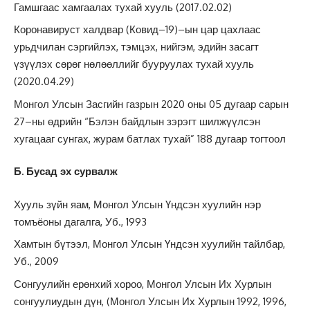
Гамшгаас хамгаалах тухай хууль (2017.02.02)
Коронавируст халдвар (Ковид–19)–ын цар цахлаас
урьдчилан сэргийлэх, тэмцэх, нийгэм, эдийн засагт
үзүүлэх сөрөг нөлөөллийг бууруулах тухай хууль
(2020.04.29)
Монгол Улсын Засгийн газрын 2020 оны 05 дугаар сарын
27–ны өдрийн “Бэлэн байдлын зэрэгт шилжүүлсэн
хугацааг сунгах, журам батлах тухай” 188 дугаар тогтоол
Б. Бусад эх сурвалж
Хууль зүйн яам, Монгол Улсын Үндсэн хуулийн нэр
томъёоны дагалга, Уб., 1993
Хамтын бүтээл, Монгол Улсын Үндсэн хуулийн тайлбар,
Уб., 2009
Сонгуулийн ерөнхий хороо, Монгол Улсын Их Хурлын
сонгуулиудын дүн, (Монгол Улсын Их Хурлын 1992, 1996,