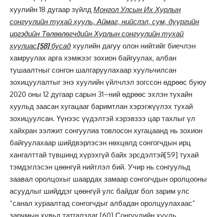
хуулийн 18 дугаар зүйлд
Монгол Улсын Их Хурлын
сонгуулийн тухай хууль, Аймаг, нийслэл, сум, дүүргийн
иргэдийн Төлөөлөгчдийн Хурлын сонгуулийн тухай
хуулиас
[58]
бусад
хуулийн дагуу олон нийтийг биечлэн
хамруулах арга хэмжээг зохион байгуулах, албан
тушаалтныг сонгон шалгаруулахаар хуульчилсан
зохицуулалтыг энэ хуулийн үйлчлэл зогссон өдрөөс буюу
2020 оны 12 дугаар сарын 31–ний өдрөөс эхлэн тухайн
хуульд заасан хугацааг баримтлан хэрэгжүүлэх тухай
зохицуулсан. Үүнээс үүдэлтэй хэрэвзээ цар тахлыг үл
хайхран ээлжит сонгуулиа товлосон хугацаанд нь зохион
байгуулахаар шийдвэрлэсэн нөхцөлд сонгогчдын ирц
хангалттай түвшинд хүрэхгүй байх эрсдэлтэй
[59]
тухай
тэмдэглэсэн цөөнгүй нийтлэл бий. Учир нь сонгуульд
заавал оролцохыг шаардах замаар сонгогчдын оролцооны
асуудлыг шийддэг цөөнгүй улс байдаг бол зарим улс
“санал хураалтад сонгогчдыг албадан оролцуулахаас”
зарчмын хувьд татгалздаг.
[60]
Сонгуулийн хууль