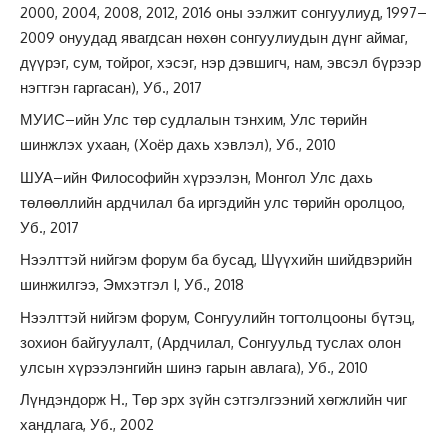
2000, 2004, 2008, 2012, 2016 оны ээлжит сонгуулиуд, 1997–
2009 онуудад явагдсан нөхөн сонгуулиудын дүнг аймаг,
дүүрэг, сум, тойрог, хэсэг, нэр дэвшигч, нам, эвсэл бүрээр
нэгтгэн гаргасан), Уб., 2017
МУИС–ийн Улс төр судлалын тэнхим, Улс төрийн
шинжлэх ухаан, (Хоёр дахь хэвлэл), Уб., 2010
ШУА–ийн Философийн хүрээлэн, Монгол Улс дахь
төлөөллийн ардчилал ба иргэдийн улс төрийн оролцоо,
Уб., 2017
Нээлттэй нийгэм форум ба бусад, Шүүхийн шийдвэрийн
шинжилгээ, Эмхэтгэл I, Уб., 2018
Нээлттэй нийгэм форум, Сонгуулийн тогтолцооны бүтэц,
зохион байгуулалт, (Ардчилал, Сонгуульд туслах олон
улсын хүрээлэнгийн шинэ гарын авлага), Уб., 2010
Лүндэндорж Н., Төр эрх зүйн сэтгэлгээний хөгжлийн чиг
хандлага, Уб., 2002