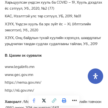
Харьцуулсан үндсэн хууль ба COVID – 19, Хууль дээдлэх
ёс сэтгүүл, Уб., 2020, №2 (77)
КАС, Нээлттэй улс төр сэтгүүл, УБ, 2019, №01
ХЗҮХ, Үндсэн хууль ба эрх зүйт ёс – XI, (Илтгэлийн
эмхэтгэл), Уб., 2020
ХЗҮХ, Онц байдлын тухай хуулийн хэрэгцээ, шаардлагыг
урьдчилан тандан судлах судалгааны тайлан, Уб., 2019
В. Цахим эх сурвалж
www.legalinfo.mn
www.gec.gov.mn
https://nema.gov.mn/
http://nli.gov.mn/
Хавсралт
/Монгол Улсын Их Хурлын сонгуулийн товчоон
/1992 оноос 2016 он хүртэл//
[61]