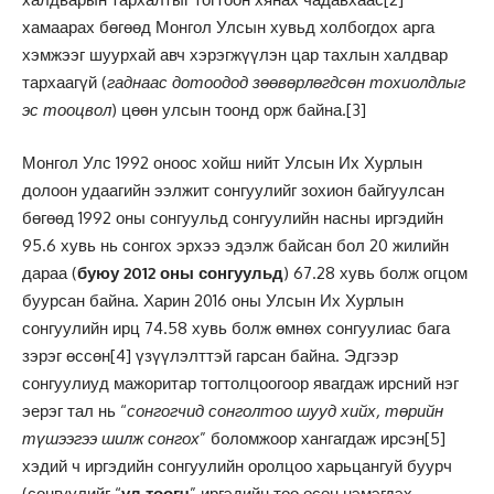
хамаарах бөгөөд Монгол Улсын хувьд холбогдох арга
хэмжээг шуурхай авч хэрэгжүүлэн цар тахлын халдвар
тархаагүй (
гаднаас дотоодод зөөвөрлөгдсөн тохиолдлыг
эс тооцвол
) цөөн улсын тоонд орж байна.
[3]
Монгол Улс 1992 оноос хойш нийт Улсын Их Хурлын
долоон удаагийн ээлжит сонгуулийг зохион байгуулсан
бөгөөд 1992 оны сонгуульд сонгуулийн насны иргэдийн
95.6 хувь нь сонгох эрхээ эдэлж байсан бол 20 жилийн
дараа (
буюу 2012 оны сонгуульд
) 67.28 хувь болж огцом
буурсан байна. Харин 2016 оны Улсын Их Хурлын
сонгуулийн ирц 74.58 хувь болж өмнөх сонгуулиас бага
зэрэг өссөн
[4]
үзүүлэлттэй гарсан байна. Эдгээр
сонгуулиуд мажоритар тогтолцоогоор явагдаж ирсний нэг
эерэг тал нь “
сонгогчид сонголтоо шууд хийх, төрийн
түшээгээ шилж сонгох
” боломжоор хангагдаж ирсэн
[5]
хэдий ч иргэдийн сонгуулийн оролцоо харьцангуй буурч
(сонгуулийг “
үл тоогч
” иргэдийн тоо өсөн нэмэгдэх