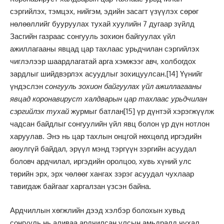
сэргийлэх, тэмцэх, нийгэм, эдийн засагт үзүүлэх сөрөг
нөлөөллийг бууруулах тухай хуулийн 7 дугаар зүйлд
Засгийн газраас сонгууль зохион байгуулах үйл
ажиллагааны явцад цар тахлаас урьдчилан сэргийлэх
чиглэлээр шаардлагатай арга хэмжээг авч, холбогдох
зардлыг шийдвэрлэх асуудлыг зохицуулсан.
[14]
Үүнийг
үндэслэн
сонгууль зохион байгуулах үйл ажиллагааны
явцад коронавируст халдварын цар тахлаас урьдчилан
сэргийлэх тухай
журмыг батлан
[15]
үр дүнтэй хэрэгжүүлж
чадсан байдлыг сонгуулийн үйл явц болон үр дүн нотлон
харуулав. Энэ нь цар тахлын онцгой нөхцөлд иргэдийн
аюулгүй байдал, эрүүл мэнд тэргүүн зэргийн асуудал
боловч ардчилал, иргэдийн оролцоо, хувь хүний улс
төрийн эрх, эрх чөлөөг хангах зэрэг асуудал чухлаар
тавигдаж байгааг харгалзан үзсэн байна.
Ардчиллын хөгжлийн дээд хэлбэр болохын хувьд
сонгууль нь аливаа ардчилсан улсын амьдралд чухал