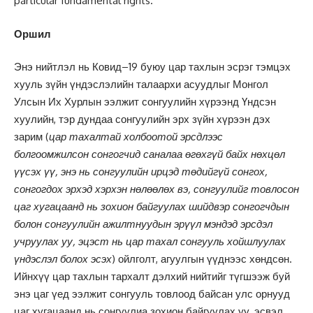
particular fundamental rights.
Оршил
Энэ нийтлэл нь Ковид–19 буюу цар тахлын эсрэг тэмцэх
хууль зүйн үндэслэлийн талаархи асуудлыг Монгол
Улсын Их Хурлын ээлжит сонгуулийн хүрээнд Үндсэн
хуулийн, тэр дундаа сонгуулийн эрх зүйн хүрээн дэх
зарим (
цар тахалтай холбоотой эрсдлээс
болгоомжилсон сонгогчид саналаа өгөхгүй байх нөхцөл
үүсэх үү
,
энэ нь сонгуулийн ирцэд төдийгүй
сонгох
,
сонгогдох эрхэд хэрхэн нөлөөлөх вэ
,
сонгуулийг товлосон
цаг хугацаанд нь зохион байгуулах шийдвэр сонгогчдын
болон сонгуулийн ажилтнуудын эрүүл мэндэд эрсдэл
учруулах уу
,
эцэст нь цар тахал сонгууль хойшлуулах
үндэслэл болох эсэх
) ойлголт, агуулгын үүднээс хөндсөн.
Ийнхүү цар тахлын тархалт дэлхий нийтийг түгшээж буй
энэ цаг үед ээлжит сонгууль товлоод байсан улс орнууд
цаг хугацаанд нь сонгуулиа зохион байгуулах уу, эсвэл