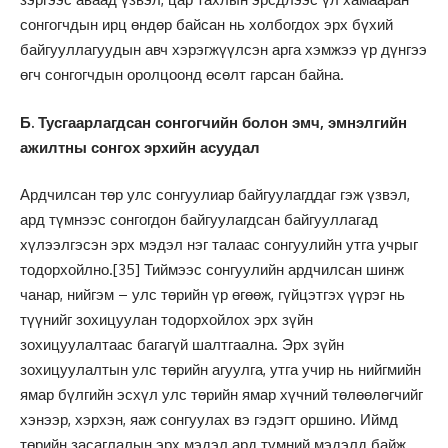
сонгогчдын ирц өндөр байсан нь холбогдох эрх бүхий
байгууллагуудын авч хэрэгжүүлсэн арга хэмжээ үр дүнгээ
өгч сонгогчдын оролцоонд өсөлт гарсан байна.
Б. Тусгаарлагдсан сонгогчийн болон эмч, эмнэлгийн
ажилтны сонгох эрхийн асуудал
Ардчилсан төр улс сонгуулиар байгуулагддаг гэж үзвэл,
ард түмнээс сонгогдон байгуулагдсан байгууллагад
хүлээлгэсэн эрх мэдэл нэг талаас сонгуулийн утга учрыг
тодорхойлно.
[35]
Тиймээс сонгуулийн ардчилсан шинж
чанар, нийгэм – улс төрийн үр өгөөж, гүйцэтгэх үүрэг нь
түүнийг зохицуулан тодорхойлох эрх зүйн
зохицуулалтаас багагүй шалтгаална. Эрх зүйн
зохицуулалтын улс төрийн агуулга, утга учир нь нийгмийн
ямар бүлгийн эсхүл улс төрийн ямар хүчний төлөөлөгчийг
хэнээр, хэрхэн, яаж сонгуулах вэ гэдэгт оршино. Иймд
төрийн засаглалын эрх мэдэл ард түмний мэдэлд байж