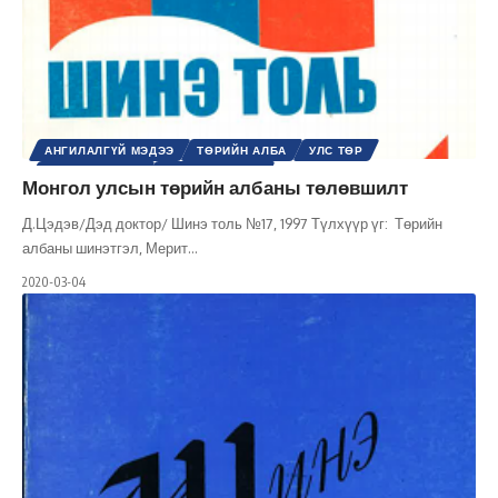
АНГИЛАЛГҮЙ МЭДЭЭ
ТӨРИЙН АЛБА
УЛС ТӨР
ҮНДСЭН ХУУЛЬ
ХУУЛЬ ЭРХ ЗҮЙ
Монгол улсын төрийн албаны төлөвшилт
Д.Цэдэв/Дэд доктор/ Шинэ толь №17, 1997 Түлхүүр үг: Төрийн
албаны шинэтгэл, Мерит
…
2020-03-04