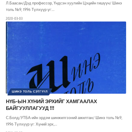
Л.Баасан/Дэд профессор, Үндсэн хуулийн Цэцийн гишүүн/ Шинэ
толь №9, 1996 Түлхүүр үг:
…
2020-03-03
ШИНЭ ТОЛЬ СЭТГҮҮЛ
НҮБ-ЫН ХҮНИЙ ЭРХИЙГ ХАМГААЛАХ
БАЙГУУЛЛАГУУД !!!
С.Болд/УТБА-ийн эрдэм шинжилгээний ажилтан/ Шинэ толь №9,
1996 Түлхүүр үг: Хүний эрх,
…