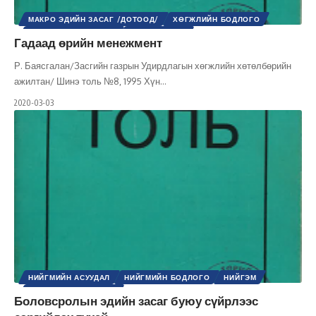
МАКРО ЭДИЙН ЗАСАГ /ДОТООД/
ХӨГЖЛИЙН БОДЛОГО
ШИНЭ ТОЛЬ СЭТГҮҮЛ
ЭДИЙН ЗАСАГ
Гадаад өрийн менежмент
Р. Баясгалан/Засгийн газрын Удирдлагын хөгжлийн хөтөлбөрийн
ажилтан/ Шинэ толь №8, 1995 Хүн
…
2020-03-03
НИЙГМИЙН АСУУДАЛ
НИЙГМИЙН БОДЛОГО
НИЙГЭМ
ШИНЭ ТОЛЬ СЭТГҮҮЛ
Боловсролын эдийн засаг буюу сүйрлээс