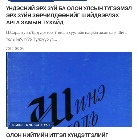
ШИНЭ ТОЛЬ СЭТГҮҮЛ
ҮНДЭСНИЙ ЭРХ ЗҮЙ БА ОЛОН УЛСЫН ТҮГЭЭМЭЛ
ЭРХ ЗҮЙН ЗӨРЧИЛДӨӨНИЙГ ШИЙДВЭРЛЭХ
АРГА ЗАМЫН ТУХАЙД
Ц.Сарантуяа/Дэд доктор, Үндсэн хуулийн цэцийн ажилтан/ Шинэ
толь №9, 1996 Түлхүүр үг:
…
2020-03-04
ШИНЭ ТОЛЬ СЭТГҮҮЛ
ОЛОН НИЙТИЙН ИТГЭЛ ХҮНДЭТГЭЛИЙГ