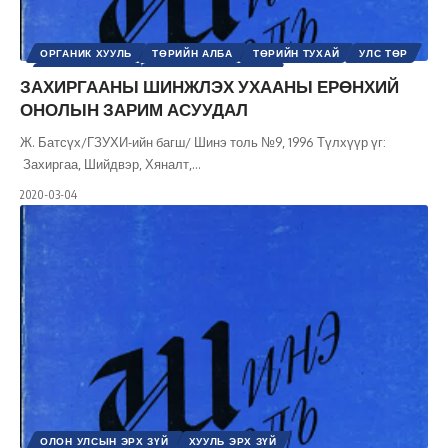
ОРГАНИК ХУУЛЬ
ТӨРИЙН АЛБА
ТӨРИЙН ТУХАЙ
УЛС ТӨР
ХУУЛЬ ЭРХ ЗҮЙ
ШИНЭ ТОЛЬ СЭТГҮҮЛ
ЗАХИРГААНЫ ШИНЖЛЭХ УХААНЫ ЕРӨНХИЙ
ОНОЛЫН ЗАРИМ АСУУДАЛ
Ж. Батсүх/ГЗУХИ-ийн багш/ Шинэ толь №9, 1996 Түлхүүр үг:
Захиргаа, Шийдвэр, Хяналт,
…
2020-03-04
ОЛОН УЛСЫН ЭРХ ЗҮЙ
ХУУЛЬ ЭРХ ЗҮЙ