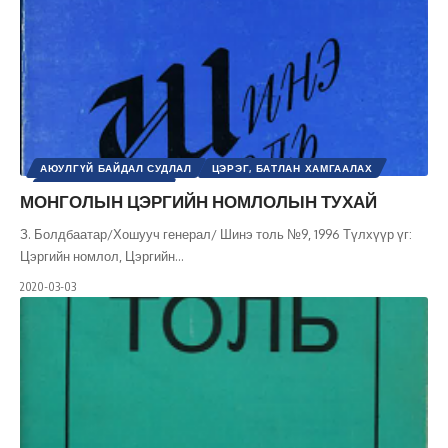
АЮУЛГҮЙ БАЙДАЛ СУДЛАЛ
ЦЭРЭГ, БАТЛАН ХАМГААЛАХ
ШИНЭ ТОЛЬ СЭТГҮҮЛ
МОНГОЛЫН ЦЭРГИЙН НОМЛОЛЫН ТУХАЙ
З. Болдбаатар/Хошууч генерал/ Шинэ толь №9, 1996 Түлхүүр үг:
Цэргийн номлол, Цэргийн
…
2020-03-03