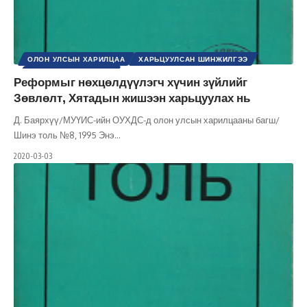
ОЛОН УЛСЫН ХАРИЛЦАА
ХАРЬЦУУЛСАН ШИНЖИЛГЭЭ
ШИНЭ ТОЛЬ СЭТГҮҮЛ
Реформыг нөхцөлдүүлэгч хүчин зүйлийг
Зөвлөлт, Хятадын жишээн харьцуулах нь
Д. Баярхүү/МУҮИС-ийн ОУХДС-д олон улсын харилцааны багш/
Шинэ толь №8, 1995 Энэ
…
2020-03-03