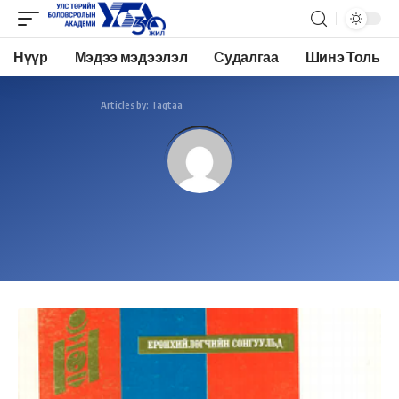
Нүүр
Мэдээ мэдээлэл
Судалгаа
Шинэ Толь
Academy.edu.mn
>
Articles by: Tagtaa
Tagtaa