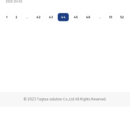
2020-03-03
1
2
…
42
43
44
45
46
…
51
52
Холбоо барих
Бидний тухай
Хамтарч ажиллах
© 2023 Tagtaa solution Co.,Ltd All Rights Reserved.