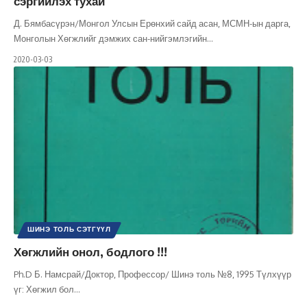
сэргийлэх тухай
Д. Бямбасүрэн/Монгол Улсын Ерөнхий сайд асан, МСМН-ын дарга,
Монголын Хөгжлийг дэмжих сан-нийгэмлэгийн
…
2020-03-03
ШИНЭ ТОЛЬ СЭТГҮҮЛ
Хөгжлийн онол, бодлого !!!
Ph.D Б. Намсрай/Доктор, Профессор/ Шинэ толь №8, 1995 Түлхүүр
үг: Хөгжил бол
…