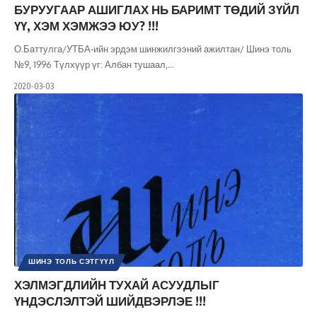
БУРУУГААР АШИГЛАХ НЬ БАРИМТ ТӨДИЙ ЗҮЙЛ
ҮҮ, ХЭМ ХЭМЖЭЭ ЮУ? !!!
О.Баттулга/УТБА-ийн эрдэм шинжилгээний ажилтан/ Шинэ толь
№9, 1996 Түлхүүр үг: Албан тушаал,
…
2020-03-03
ШИНЭ ТОЛЬ СЭТГҮҮЛ
ХЭЛМЭГДЛИЙН ТУХАЙ АСУУДЛЫГ
ҮНДЭСЛЭЛТЭЙ ШИЙДВЭРЛЭЕ !!!