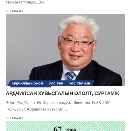
төрийн тогтолцоо, Эрх
…
2020-04-08
АРДЧИЛЛЫН ОНОЛ
УЛС ТӨР
УЛС ТӨРИЙН
ШИНЭ ТОЛЬ СЭТГҮҮЛ
АРДЧИЛСАН ХУВЬСГАЛЫН ОЛОЛТ, СУРГАМЖ
Э.Бат-Үүл/Улсын Их Хурлын гишүүн/ Шинэ толь №68, 2010
Түлхүүр үг: Ардчилсан хувьсгал,
…
2020-04-08