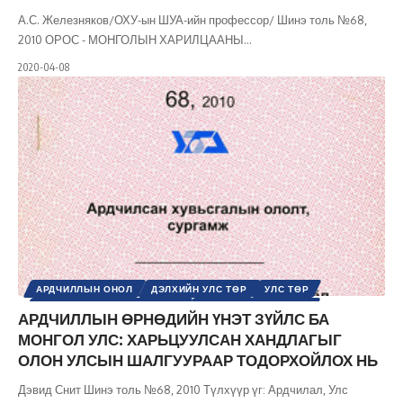
А.С. Железняков/ОХУ-ын ШУА-ийн профессор/ Шинэ толь №68,
2010 ОРОС - МОНГОЛЫН ХАРИЛЦААНЫ
…
2020-04-08
АРДЧИЛЛЫН ОНОЛ
ДЭЛХИЙН УЛС ТӨР
УЛС ТӨР
ХАРЬЦУУЛСАН ШИНЖИЛГЭЭ
ШИНЭ ТОЛЬ СЭТГҮҮЛ
АРДЧИЛЛЫН ӨРНӨДИЙН ҮНЭТ ЗҮЙЛС БА
МОНГОЛ УЛС: ХАРЬЦУУЛСАН ХАНДЛАГЫГ
ОЛОН УЛСЫН ШАЛГУУРААР ТОДОРХОЙЛОХ НЬ
Дэвид Снит Шинэ толь №68, 2010 Түлхүүр үг: Ардчилал, Улс