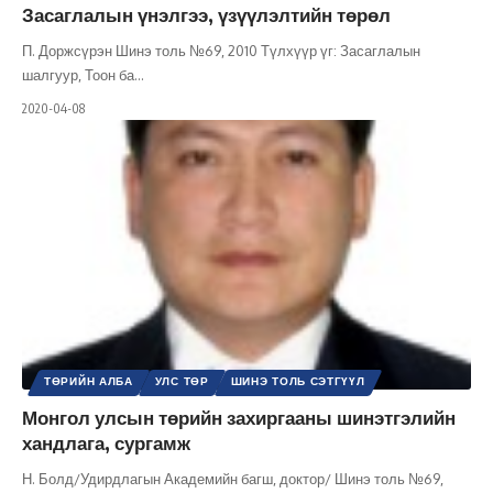
ШИНЭ ТОЛЬ СЭТГҮҮЛ
ЭРХ, ЭРХ ЧӨЛӨӨ
Засаглалын үнэлгээ, үзүүлэлтийн төрөл
П. Доржсүрэн Шинэ толь №69, 2010 Түлхүүр үг: Засаглалын
шалгуур, Тоон ба
…
2020-04-08
ТӨРИЙН АЛБА
УЛС ТӨР
ШИНЭ ТОЛЬ СЭТГҮҮЛ
Монгол улсын төрийн захиргааны шинэтгэлийн
хандлага, сургамж
Н. Болд/Удирдлагын Академийн багш, доктор/ Шинэ толь №69,