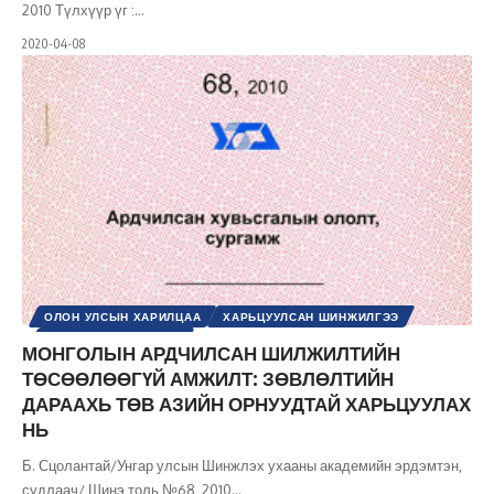
2010 Түлхүүр үг :
…
2020-04-08
ОЛОН УЛСЫН ХАРИЛЦАА
ХАРЬЦУУЛСАН ШИНЖИЛГЭЭ
ШИНЭ ТОЛЬ СЭТГҮҮЛ
МОНГОЛЫН АРДЧИЛСАН ШИЛЖИЛТИЙН
ТӨСӨӨЛӨӨГҮЙ АМЖИЛТ: ЗӨВЛӨЛТИЙН
ДАРААХЬ ТӨВ АЗИЙН ОРНУУДТАЙ ХАРЬЦУУЛАХ
НЬ
Б. Сцолантай/Унгар улсын Шинжлэх ухааны академийн эрдэмтэн,
судлаач/ Шинэ толь №68, 2010
…