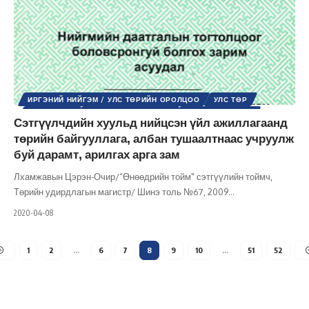
ИРГЭНИЙ НИЙГЭМ / УЛС ТӨРИЙН ОРОЛЦОО
УЛС ТӨР
ХҮНИЙ ЭРХ
ШИНЭ ТОЛЬ СЭТГҮҮЛ
ЭРХ, ЭРХ ЧӨЛӨӨ
Сэтгүүлчдийн хуульд нийцсэн үйл ажиллагаанд
төрийн байгууллага, албан тушаалтнаас учруулж
буй дарамт, арилгах арга зам
Лхамжавын Цэрэн-Очир/“Өнөөдрийн тойм" сэтгүүлийн тоймч,
Төрийн удирдлагын магистр/ Шинэ толь №67, 2009
…
2020-04-08
1
2
…
6
7
8
9
10
…
51
52