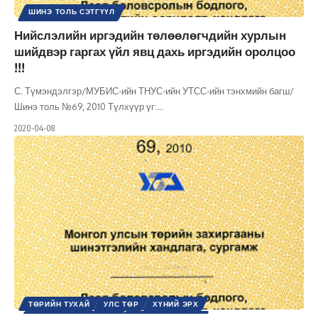
ШИНЭ ТОЛЬ СЭТГҮҮЛ
Нийслэлийн иргэдийн төлөөлөгчдийн хурлын
шийдвэр гаргах үйл явц дахь иргэдийн оролцоо
!!!
С. Түмэндэлгэр/МУБИС-ийн ТНУС-ийн УТСС-ийн тэнхмийн багш/
Шинэ толь №69, 2010 Түлхүүр үг:
…
2020-04-08
ТӨРИЙН ТУХАЙ
УЛС ТӨР
ХҮНИЙ ЭРХ