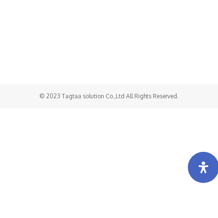
Холбоо барих
Бидний тухай
Хамтарч ажиллах
© 2023 Tagtaa solution Co.,Ltd All Rights Reserved.