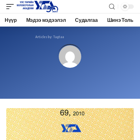
Нүүр
Мэдээ мэдээлэл
Судалгаа
Шинэ Толь
Academy.edu.mn
>
Articles by: Tagtaa
Tagtaa