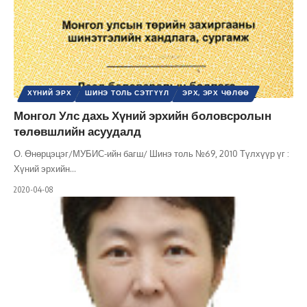
ХҮНИЙ ЭРХ
ШИНЭ ТОЛЬ СЭТГҮҮЛ
ЭРХ, ЭРХ ЧӨЛӨӨ
Монгол Улс дахь Хүний эрхийн боловсролын
төлөвшлийн асуудалд
О. Өнөрцэцэг/МУБИС-ийн багш/ Шинэ толь №69, 2010 Түлхүүр үг :
Хүний эрхийн
…
2020-04-08