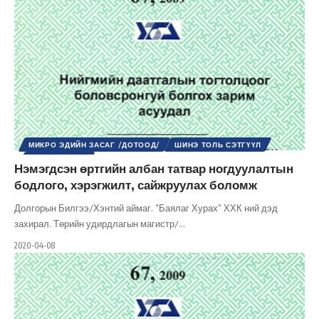
МИКРО ЭДИЙН ЗАСАГ /ДОТООД/
ШИНЭ ТОЛЬ СЭТГҮҮЛ
ЭДИЙН ЗАСАГ
Нэмэгдсэн өртгийн албан татвар ногдуулалтын
бодлого, хэрэгжилт, сайжруулах боломж
Долгорын Билгээ/Хэнтий аймаг. “Баялаг Хурах” ХХК ний дэд
захирал. Төрийн удирдлагын магистр/
…
2020-04-08