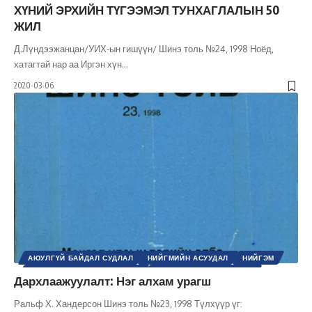
ХҮНИЙ ЭРХИЙН ТҮГЭЭМЭЛ ТУНХАГЛАЛЫН 50
ЖИЛ
Д.Лүндээжанцан/УИХ-ын гишүүн/ Шинэ толь №24, 1998 Ноёд,
хатагтай нар аа Иргэн хүн
…
2020-03-06
АЮУЛГҮЙ БАЙДАЛ СУДЛАЛ
НИЙГМИЙН АСУУДАЛ
НИЙГЭМ
ОЛОН УЛСЫН БАЙГУУЛЛАГА
ОЛОН УЛСЫН ХАРИЛЦАА
Дархлаажуулалт: Нэг алхам урагш
ҮНДЭСНИЙ АЮУЛГҮЙ БАЙДАЛ
ХҮНИЙ ЭРХ
ШИНЭ ТОЛЬ СЭТГҮҮЛ
ЭРХ, ЭРХ ЧӨЛӨӨ
Ральф Х. Хандерсон Шинэ толь №23, 1998 Түлхүүр үг: