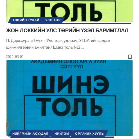
ТӨРИЙН ТУХАЙ
УЛС ТӨР
УЛС ТӨРИЙН СЭТГЭЛГЭЭНИЙ ТҮҮХ / ҮЗЭЛ СУРТАЛ
ХҮНИЙ ЭРХ
ЖОН ЛОККИЙН УЛС ТӨРИЙН ҮЗЭЛ БАРИМТЛАЛ
ШИНЭ ТОЛЬ СЭТГҮҮЛ
ЭРХ, ЭРХ ЧӨЛӨӨ
П. Доржсүрэн/Түүхч, Улс төр судлаач, УТБА-ийн эрдэм
шинжилгээний ажилтан/ Шинэ толь №2,
…
2020-03-01
НИЙГМИЙН АСУУДАЛ
НИЙГЭМ
ОРГАНИК ХУУЛЬ