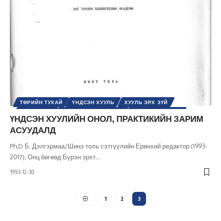
ТӨРИЙН ТУХАЙ
ҮНДСЭН ХУУЛЬ
ХУУЛЬ ЭРХ ЗҮЙ
ХҮНИЙ ЭРХ
ШИНЭ ТОЛЬ СЭТГҮҮЛ
ЭРХ, ЭРХ ЧӨЛӨӨ
ҮНДСЭН ХУУЛИЙН ОНОЛ, ПРАКТИКИЙН ЗАРИМ
АСУУДАЛД
Ph.D Б. Дэлгэрмаа/Шинэ толь сэтгүүлийн Ерөнхий редактор (1993-
2017), Онц бөгөөд Бүрэн эрхт
…
1993-12-30
1
2
3