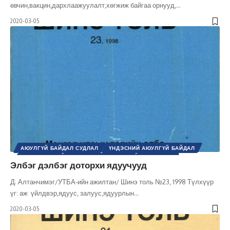
өвчин,вакцин,дархлаажуулалт,хөгжиж байгаа орнууд,
…
2020-03-05
АЮУЛГҮЙ БАЙДАЛ СУДЛАЛ
ҮНДЭСНИЙ АЮУЛГҮЙ БАЙДАЛ
ФИЛОСОФИ
ХӨГЖЛИЙН БОДЛОГО
ХҮНИЙ ЭРХ
Элбэг дэлбэг доторхи ядуучууд
ШИНЭ ТОЛЬ СЭТГҮҮЛ
ЭДИЙН ЗАСАГ
ЭРХ, ЭРХ ЧӨЛӨӨ
Д. Алтанчимэг/УТБА-ийн ажилтан/ Шинэ толь №23, 1998 Түлхүүр
үг: аж үйлдвэр,ядуус, залуус,ядуурлын
…
2020-03-05