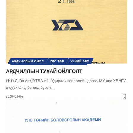
АРДЧИЛЛЫН ОНОЛ
УЛС ТӨР
ХҮНИЙ ЭРХ
ШИНЭ ТОЛЬ СЭТГҮҮЛ
ЭРХ, ЭРХ ЧӨЛӨӨ
АРДЧИЛЛЫН ТУХАЙ ОЙЛГОЛТ
Ph.D Д. Ганбат/УТБА-ийн Удирдах зөвлөлийн дарга, МУ-аас ХБНГУ-
д суух Онц бөгөөд бүрэн
…
2020-03-04