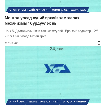
ОЛОН УЛСЫН БАЙГУУЛЛАГА
ОЛОН УЛСЫН ХАРИЛЦАА
ХҮНИЙ ЭРХ
ШИНЭ ТОЛЬ СЭТГҮҮЛ
ЭРХ, ЭРХ ЧӨЛӨӨ
Монгол улсад хүний эрхийг хамгаалах
механизмыг бүрдүүлэх нь
Ph.D Б. Дэлгэрмаа/Шинэ толь сэтгүүлийн Ерөнхий редактор (1993-
2017), Онц бөгөөд Бүрэн эрхт
…
2020-03-06
ХҮНИЙ ЭРХ
ШИНЭ ТОЛЬ СЭТГҮҮЛ
ЭРХ, ЭРХ ЧӨЛӨӨ