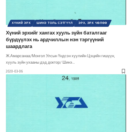
ХҮНИЙ ЭРХ
ШИНЭ ТОЛЬ СЭТГҮҮЛ
ЭРХ, ЭРХ ЧӨЛӨӨ
Хүний эрхийг хангах хууль зүйн баталгааг
бүрдүүлэх нь ардчиллын нэн тэргүүний
шаардлага
Ж.Амарсанаа/Монгол Улсын Үндсэн хуулийн Цэцийн гишүүн,
хууль зүйн ухааны дэд доктор/ Шинэ
…
2020-03-06