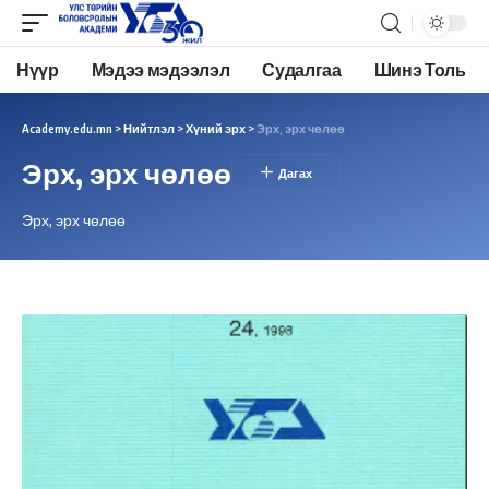
Нүүр
Мэдээ мэдээлэл
Судалгаа
Шинэ Толь
Academy.edu.mn
>
Нийтлэл
>
Хүний эрх
>
Эрх, эрх чөлөө
Эрх, эрх чөлөө
Эрх, эрх чөлөө