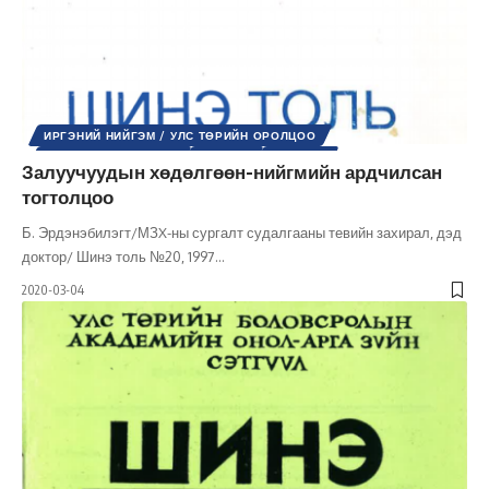
ИРГЭНИЙ НИЙГЭМ / УЛС ТӨРИЙН ОРОЛЦОО
НИЙГМИЙН БОДЛОГО
НИЙГЭМ
УЛС ТӨР
Залуучуудын хөдөлгөөн-нийгмийн ардчилсан
УЛС ТӨРИЙН СОЁЛ
ХҮНИЙ ЭРХ
ШИНЭ ТОЛЬ СЭТГҮҮЛ
тогтолцоо
ЭРХ, ЭРХ ЧӨЛӨӨ
Б. Эрдэнэбилэгт/МЗX-ны сургалт судалгааны тевийн захирал, дэд
доктор/ Шинэ толь №20, 1997
…
2020-03-04