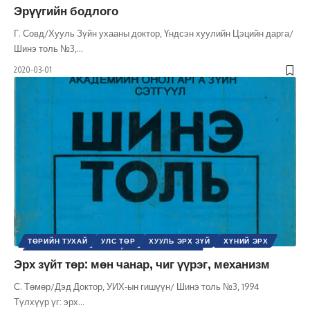
ХУУЛЬ ЭРХ ЗҮЙ
ХҮНИЙ ЭРХ
ШИНЭ ТОЛЬ СЭТГҮҮЛ
Эрүүгийн бодлого
ЭРХ, ЭРХ ЧӨЛӨӨ
Г. Совд/Хууль Зүйн ухааны доктор, Үндсэн хуулийн Цэцийн дарга/
Шинэ толь №3,
…
2020-03-01
ТӨРИЙН ТУХАЙ
УЛС ТӨР
ХУУЛЬ ЭРХ ЗҮЙ
ХҮНИЙ ЭРХ
ШИНЭ ТОЛЬ СЭТГҮҮЛ
ЭРХ, ЭРХ ЧӨЛӨӨ
Эрх зүйт төр: мөн чанар, чиг үүрэг, механизм
С. Төмөр/Дэд Доктор, УИХ-ын гишүүн/ Шинэ толь №3, 1994
Түлхүүр үг: эрх
…