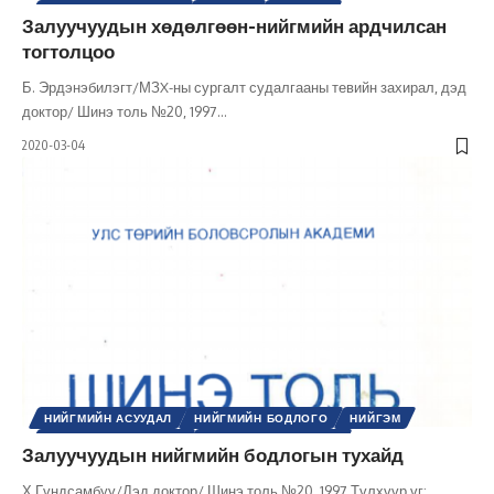
НИЙГМИЙН БОДЛОГО
НИЙГЭМ
УЛС ТӨР
Залуучуудын хөдөлгөөн-нийгмийн ардчилсан
УЛС ТӨРИЙН СОЁЛ
ХҮНИЙ ЭРХ
ШИНЭ ТОЛЬ СЭТГҮҮЛ
тогтолцоо
ЭРХ, ЭРХ ЧӨЛӨӨ
Б. Эрдэнэбилэгт/МЗX-ны сургалт судалгааны тевийн захирал, дэд
доктор/ Шинэ толь №20, 1997
…
2020-03-04
НИЙГМИЙН АСУУДАЛ
НИЙГМИЙН БОДЛОГО
НИЙГЭМ
ХУВЬ ХҮНИЙ ХӨГЖИЛ
ШИНЭ ТОЛЬ СЭТГҮҮЛ
Залуучуудын нийгмийн бодлогын тухайд
Х.Гүндсамбуу/Дэд доктор/ Шинэ толь №20, 1997 Түлхүүр үг: