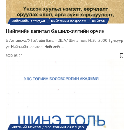
НИЙГМИЙН АСУУДАЛ
НИЙГМИЙН БОДЛОГО
НИЙГЭМ
ШИНЭ ТОЛЬ СЭТГҮҮЛ
Нийгмийн капитал ба шилжилтийн орчин
Б.Алтансүх/УТБА-ийн багш –ЭША/ Шинэ толь №30, 2000 Түлхүүр
үг: Нийгмийн капитал, Нийгмийн
…
2020-03-04
ИРГЭНИЙ НИЙГЭМ / УЛС ТӨРИЙН ОРОЛЦОО