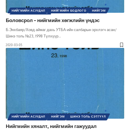
НИЙГМИЙН АСУУДАЛ
НИЙГМИЙН БОДЛОГО
НИЙГЭМ
ШИНЭ ТОЛЬ СЭТГҮҮЛ
Боловсрол – нийгмийн хөгжлийн үндэс
Б.Энхбаяр/Ховд аймаг дахь УТБА-ийн салбарын эрхлэгч асан/
Шинэ толь №23, 1998 Түлхүүр
…
2020-03-05
НИЙГМИЙН АСУУДАЛ
НИЙГЭМ
ШИНЭ ТОЛЬ СЭТГҮҮЛ
Нийгмийн хяналт, нийгмийн гажуудал