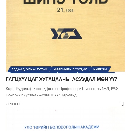
ГАДААД ОРНЫ ТУХАЙ
НИЙГМИЙН АСУУДАЛ
НИЙГЭМ
ОЛОН УЛСЫН ХАРИЛЦАА
УЛС ТӨР
УЛС ТӨРИЙН СОЁЛ
ГАГЦХҮҮ ЦАГ ХУГАЦААНЫ АСУУДАЛ МӨН ҮҮ?
ХАРЬЦУУЛСАН ШИНЖИЛГЭЭ
ШИНЭ ТОЛЬ СЭТГҮҮЛ
Карл-Рудольф Кортэ/Доктор, Профессор/ Шинэ толь №21, 1998
Сонсохыг хүсвэл - АУДИОБҮҮК Германд
…
2020-03-05