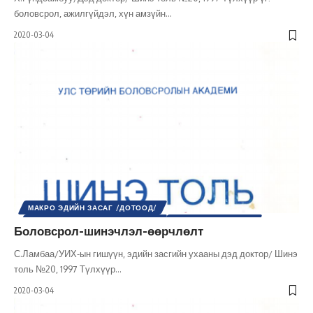
боловсрол, ажилгүйдэл, хүн амзүйн
…
2020-03-04
МАКРО ЭДИЙН ЗАСАГ /ДОТООД/
МИКРО ЭДИЙН ЗАСАГ /ДОТООД/
НИЙГМИЙН АСУУДАЛ
Боловсрол-шинэчлэл-өөрчлөлт
НИЙГМИЙН БОДЛОГО
НИЙГЭМ
ШИНЭ ТОЛЬ СЭТГҮҮЛ
ЭДИЙН ЗАСАГ
С.Ламбаа/УИХ-ын гишүүн, эдийн засгийн ухааны дэд доктор/ Шинэ
толь №20, 1997 Түлхүүр
…
2020-03-04