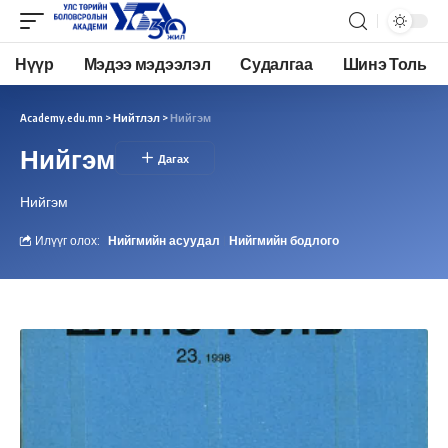
Нүүр
Мэдээ мэдээлэл
Судалгаа
Шинэ Толь
Academy.edu.mn
>
Нийтлэл
>
Нийгэм
Нийгэм
Нийгэм
Илүүг олох:
Нийгмийн асуудал
Нийгмийн бодлого