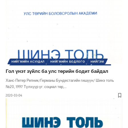
НИЙГМИЙН АСУУДАЛ
НИЙГМИЙН БОДЛОГО
НИЙГЭМ
ОЛОН УЛСЫН ЭДИЙН ЗАСАГ
ТӨРИЙН ТУХАЙ
УЛС ТӨР
Гол үнэт зүйлс ба улс төрийн бодит байдал
ХӨГЖЛИЙН БОДЛОГО
ШИНЭ ТОЛЬ СЭТГҮҮЛ
ЭДИЙН ЗАСАГ
Ханс-Петер Репник/Германы Бундестагийн гишүүн/ Шинэ толь
№20, 1997 Түлхүүр үг: социал төр,
…
2020-03-04