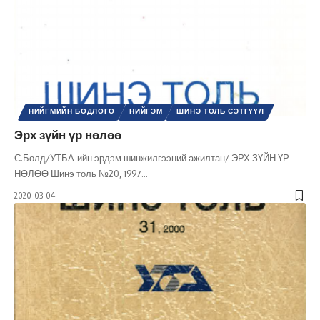
НИЙГМИЙН БОДЛОГО
НИЙГЭМ
ШИНЭ ТОЛЬ СЭТГҮҮЛ
Эрх зүйн үр нөлөө
С.Болд/УТБА-ийн эрдэм шинжилгээний ажилтан/ ЭРХ ЗҮЙН ҮР
НӨЛӨӨ Шинэ толь №20, 1997
…
2020-03-04