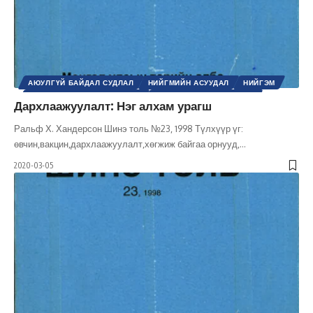
АЮУЛГҮЙ БАЙДАЛ СУДЛАЛ
НИЙГМИЙН АСУУДАЛ
НИЙГЭМ
ОЛОН УЛСЫН БАЙГУУЛЛАГА
ОЛОН УЛСЫН ХАРИЛЦАА
Дархлаажуулалт: Нэг алхам урагш
ҮНДЭСНИЙ АЮУЛГҮЙ БАЙДАЛ
ХҮНИЙ ЭРХ
ШИНЭ ТОЛЬ СЭТГҮҮЛ
ЭРХ, ЭРХ ЧӨЛӨӨ
Ральф Х. Хандерсон Шинэ толь №23, 1998 Түлхүүр үг:
өвчин,вакцин,дархлаажуулалт,хөгжиж байгаа орнууд,
…
2020-03-05