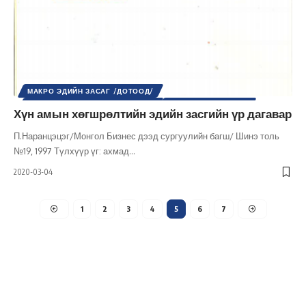
МАКРО ЭДИЙН ЗАСАГ /ДОТООД/
МИКРО ЭДИЙН ЗАСАГ /ДОТООД/
НИЙГМИЙН АСУУДАЛ
Хүн амын хөгшрөлтийн эдийн засгийн үр дагавар
НИЙГЭМ
ШИНЭ ТОЛЬ СЭТГҮҮЛ
ЭДИЙН ЗАСАГ
П.Наранцэцэг/Монгол Бизнес дээд сургуулийн багш/ Шинэ толь
№19, 1997 Түлхүүр үг: ахмад
…
2020-03-04
1
2
3
4
5
6
7