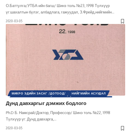
О.Баттулга/УТБА-ийн багш/ Шинэ толь №23, 1998 Түлхүүр
үг:шахалтын бүлэг, албадлага, гажуудал, З.Фрейд,нийгмийн
…
2020-03-05
МИКРО ЭДИЙН ЗАСАГ /ДОТООД/
НИЙГМИЙН АСУУДАЛ
НИЙГМИЙН БОДЛОГО
НИЙГЭМ
ХӨГЖЛИЙН БОДЛОГО
Дунд давхаргыг дэмжих бодлого
ШИНЭ ТОЛЬ СЭТГҮҮЛ
ЭДИЙН ЗАСАГ
Ph.D Б. Намсрай/Доктор, Профессор/ Шинэ толь №22, 1998
Түлхүүр үг: Дунд давхарга,
…
2020-03-05