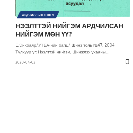
АРДЧИЛЛЫН ОНОЛ
ИРГЭНИЙ НИЙГЭМ / УЛС ТӨРИЙН ОРОЛЦОО
НЭЭЛТТЭЙ НИЙГЭМ АРДЧИЛСАН
НИЙГМИЙН БОДЛОГО
НИЙГЭМ
УЛС ТӨР
НИЙГЭМ МӨН ҮҮ?
ШИНЭ ТОЛЬ СЭТГҮҮЛ
Ё.Энхбаяр/УТБА-ийн багш/ Шинэ толь №47, 2004
Түлхүүр үг: Нээлттэй нийгэм, Шинжлэх ухааны
…
2020-04-03