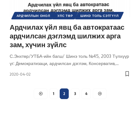
АРДЧИЛЛЫН ОНОЛ
УЛС ТӨР
ШИНЭ ТОЛЬ СЭТГҮҮЛ
Ардчилах үйл явц ба автократаас
ардчилсан дэглэмд шилжих арга
зам, хүчин зүйлс
С.Энхтөр/УТБА-ийн багш/ Шинэ толь №45, 2003 Түлхүүр
үг: Демократизаци, ардчилсан дэглэм, Консерватив,
…
2020-04-02
1
2
3
4
Холбоо барих
Бидний тухай
Хамтарч ажиллах