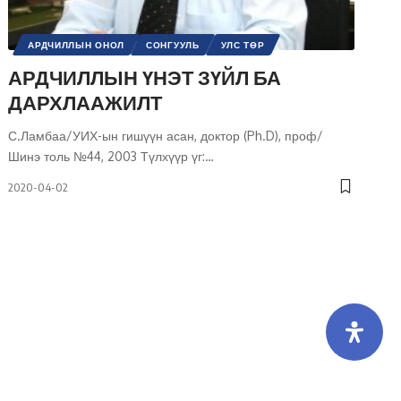
АРДЧИЛЛЫН ОНОЛ
СОНГУУЛЬ
УЛС ТӨР
ШИНЭ ТОЛЬ СЭТГҮҮЛ
АРДЧИЛЛЫН ҮНЭТ ЗҮЙЛ БА
ДАРХЛААЖИЛТ
С.Ламбаа/УИХ-ын гишүүн асан, доктор (Ph.D), проф/
Шинэ толь №44, 2003 Түлхүүр үг:
…
2020-04-02