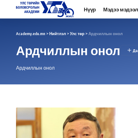
Нүүр
Мэдээ мэдээ
Academy.edu.mn
>
Нийтлэл
>
Улс төр
>
Ардчиллын онол
Ардчиллын онол
Ардчиллын онол