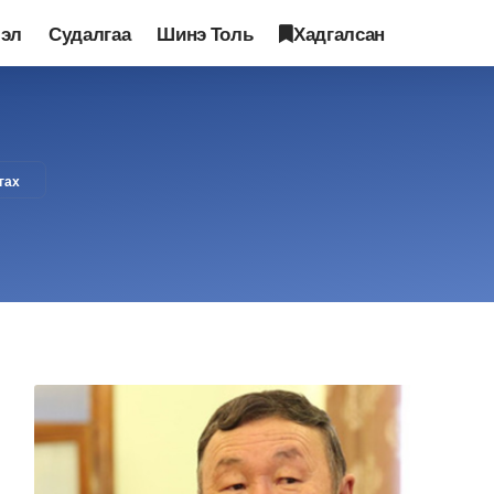
лэл
Судалгаа
Шинэ Толь
Хадгалсан