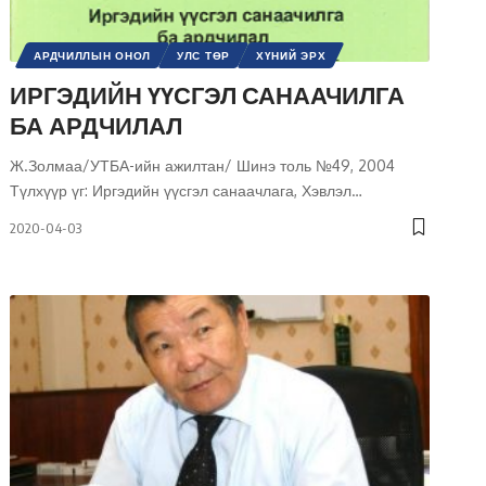
АРДЧИЛЛЫН ОНОЛ
УЛС ТӨР
ХҮНИЙ ЭРХ
ШИНЭ ТОЛЬ СЭТГҮҮЛ
ЭРХ, ЭРХ ЧӨЛӨӨ
ИРГЭДИЙН ҮҮСГЭЛ САНААЧИЛГА
БА АРДЧИЛАЛ
Ж.Золмаа/УТБА-ийн ажилтан/ Шинэ толь №49, 2004
Түлхүүр үг: Иргэдийн үүсгэл санаачлага, Хэвлэл
…
2020-04-03