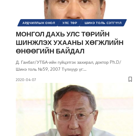
АРДЧИЛЛЫН ОНОЛ
УЛС ТӨР
ШИНЭ ТОЛЬ СЭТГҮҮЛ
МОНГОЛ ДАХЬ УЛС ТӨРИЙН
ШИНЖЛЭХ УХААНЫ ХӨГЖЛИЙН
ӨНӨӨГИЙН БАЙДАЛ
Д. Ганбат/УТБА-ийн гүйцэтгэх захирал, доктор Ph.D/
Шинэ толь №59, 2007 Түлхүүр үг:
…
2020-04-07