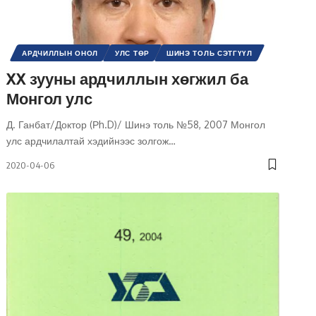
АРДЧИЛЛЫН ОНОЛ
УЛС ТӨР
ШИНЭ ТОЛЬ СЭТГҮҮЛ
XX зууны ардчиллын хөгжил ба
Монгол улс
Д. Ганбат/Доктор (Рh.D)/ Шинэ толь №58, 2007 Монгол
улс ардчилалтай хэдийнээс золгож
…
2020-04-06