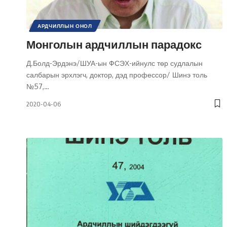
АРДЧИЛЛЫН ОНОЛ
ИРГЭНИЙ НИЙГЭМ / УЛС ТӨРИЙН ОРОЛЦОО
УЛС ТӨР
Монголын ардчиллын парадокс
ШИНЭ ТОЛЬ СЭТГҮҮЛ
Д.Болд-Эрдэнэ/ШУА-ын ФСЭХ-ийнулс төр судлалын
салбарын эрхлэгч, доктор, дэд профессор/ Шинэ толь
№57,
…
2020-04-06