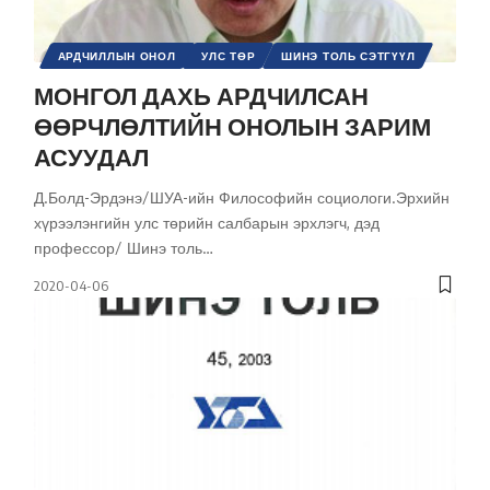
АРДЧИЛЛЫН ОНОЛ
УЛС ТӨР
ШИНЭ ТОЛЬ СЭТГҮҮЛ
МОНГОЛ ДАХЬ АРДЧИЛСАН
ӨӨРЧЛӨЛТИЙН ОНОЛЫН ЗАРИМ
АСУУДАЛ
Д.Болд-Эрдэнэ/ШУА-ийн Философийн социологи.Эрхийн
хүрээлэнгийн улс төрийн салбарын эрхлэгч, дэд
профессор/ Шинэ толь
…
2020-04-06