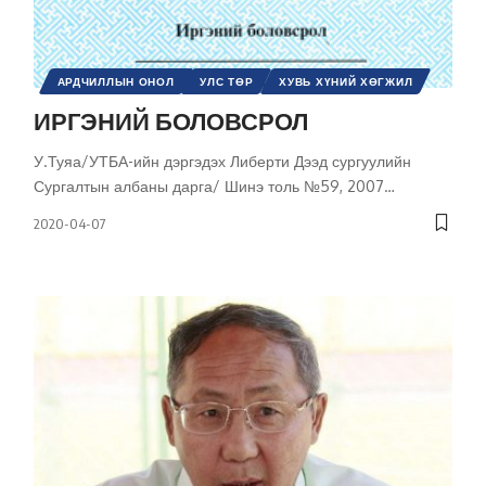
АРДЧИЛЛЫН ОНОЛ
УЛС ТӨР
ХУВЬ ХҮНИЙ ХӨГЖИЛ
ШИНЭ ТОЛЬ СЭТГҮҮЛ
ИРГЭНИЙ БОЛОВСРОЛ
У.Туяа/УТБА-ийн дэргэдэх Либерти Дээд сургуулийн
Сургалтын албаны дарга/ Шинэ толь №59, 2007
…
2020-04-07