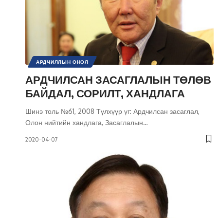
АРДЧИЛЛЫН ОНОЛ
ИРГЭНИЙ НИЙГЭМ / УЛС ТӨРИЙН ОРОЛЦОО
АРДЧИЛСАН ЗАСАГЛАЛЫН ТӨЛӨВ
НИЙГМИЙН АСУУДАЛ
ТӨРИЙН ТУХАЙ
УЛС ТӨР
БАЙДАЛ, СОРИЛТ, ХАНДЛАГА
ХАРЬЦУУЛСАН ШИНЖИЛГЭЭ
ХҮНИЙ ЭРХ
Шинэ толь №61, 2008 Түлхүүр үг: Ардчилсан засаглал,
Олон нийтийн хандлага, Засаглалын
…
2020-04-07