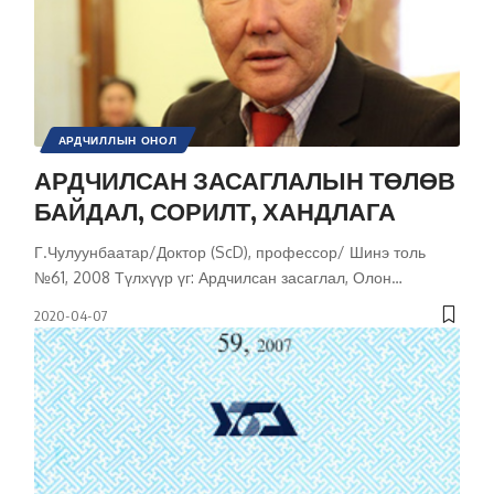
АРДЧИЛЛЫН ОНОЛ
ИРГЭНИЙ НИЙГЭМ / УЛС ТӨРИЙН ОРОЛЦОО
АРДЧИЛСАН ЗАСАГЛАЛЫН ТӨЛӨВ
НИЙГМИЙН АСУУДАЛ
ТӨРИЙН ТУХАЙ
УЛС ТӨР
БАЙДАЛ, СОРИЛТ, ХАНДЛАГА
ХАРЬЦУУЛСАН ШИНЖИЛГЭЭ
ХҮНИЙ ЭРХ
ШИНЭ ТОЛЬ СЭТГҮҮЛ
Г.Чулуунбаатар/Доктор (ScD), профессор/ Шинэ толь
№61, 2008 Түлхүүр үг: Ардчилсан засаглал, Олон
…
2020-04-07