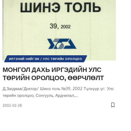
ИРГЭНИЙ НИЙГЭМ / УЛС ТӨРИЙН ОРОЛЦОО
НИЙГМИЙН АСУУДАЛ
НИЙГЭМ
СОНГУУЛЬ
УЛС ТӨР
МОНГОЛ ДАХЬ ИРГЭДИЙН УЛС
ШИНЭ ТОЛЬ СЭТГҮҮЛ
ТӨРИЙН ОРОЛЦОО, ӨӨРЧЛӨЛТ
Д.Загджав/Доктор/ Шинэ толь №39, 2002 Түлхүүр үг: Улс
төрийн оролцоо, Сонгууль, Ардчилал,
…
2002-02-28