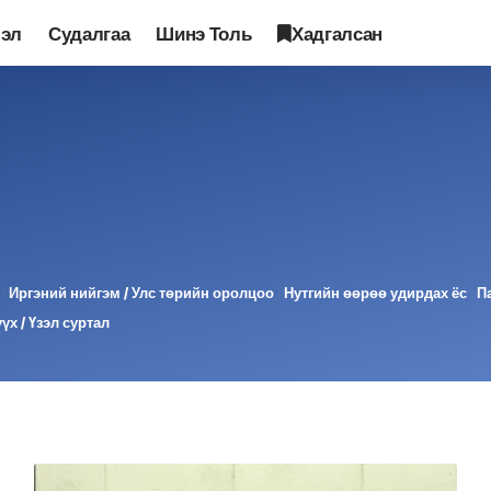
лэл
Судалгаа
Шинэ Толь
Хадгалсан
Иргэний нийгэм / Улс төрийн оролцоо
Нутгийн өөрөө удирдах ёс
П
үх / Үзэл суртал