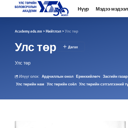
Нүүр
Мэдээ мэдээ
Academy.edu.mn
>
Нийтлэл
>
Улс төр
Улс төр
Улс төр
Илүүг олох:
Ардчиллын онол
Ерөнхийлөгч
Засгийн газар
Улс төрийн нам
Улс төрийн соёл
Улс төрийн сэтгэлгээний тү