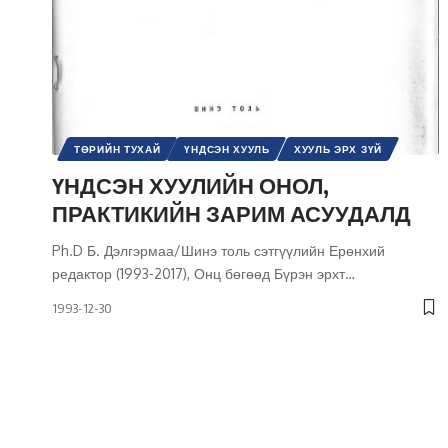
ТӨРИЙН ТУХАЙ
ҮНДСЭН ХУУЛЬ
ХУУЛЬ ЭРХ ЗҮЙ
ХҮНИЙ ЭРХ
ШИНЭ ТОЛЬ СЭТГҮҮЛ
ЭРХ, ЭРХ ЧӨЛӨӨ
ҮНДСЭН ХУУЛИЙН ОНОЛ,
ПРАКТИКИЙН ЗАРИМ АСУУДАЛД
Ph.D Б. Дэлгэрмаа/Шинэ толь сэтгүүлийн Ерөнхий
редактор (1993-2017), Онц бөгөөд Бүрэн эрхт
…
1993-12-30