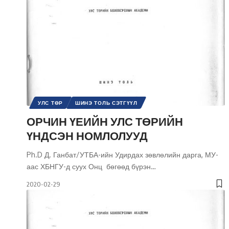
УЛС ТӨР
ШИНЭ ТОЛЬ СЭТГҮҮЛ
ОРЧИН ҮЕИЙН УЛС ТӨРИЙН
ҮНДСЭН НОМЛОЛУУД
Ph.D Д. Ганбат/УТБА-ийн Удирдах зөвлөлийн дарга, МУ-
аас ХБНГУ-д суух Онц бөгөөд бүрэн
…
2020-02-29