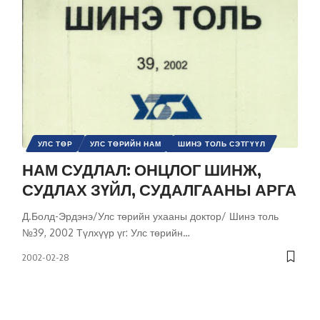
УЛС ТӨР
УЛС ТӨРИЙН НАМ
ШИНЭ ТОЛЬ СЭТГҮҮЛ
НАМ СУДЛАЛ: ОНЦЛОГ ШИНЖ,
СУДЛАХ ЗҮЙЛ, СУДАЛГААНЫ АРГА
Д.Болд-Эрдэнэ/Улс төрийн ухааны доктор/ Шинэ толь
№39, 2002 Түлхүүр үг: Улс төрийн
…
2002-02-28