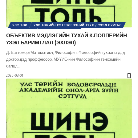
УЛС ТӨР
УЛС ТӨРИЙН СЭТГЭЛГЭЭНИЙ ТҮҮХ / ҮЗЭЛ СУРТАЛ
ФИЛОСОФИ
ШИНЭ ТОЛЬ СЭТГҮҮЛ
ОБЪЕКТИВ МЭДЛЭГИЙН ТУХАЙ К.ПОППЕРИЙН
ҮЗЭЛ БАРИМТЛАЛ (ЭХЛЭЛ)
Д. Баттөмөр/Математикч, Философич, Философийн ухааны дэд
доктор,дэд проффессор, МУҮИС-ийн Философийн тэнхэмийн
багш/
…
2020-03-01