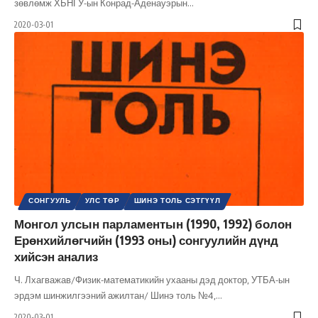
зөвлөмж ХБНГУ-ын Конрад-Аденауэрын
…
2020-03-01
СОНГУУЛЬ
УЛС ТӨР
ШИНЭ ТОЛЬ СЭТГҮҮЛ
Монгол улсын парламентын (1990, 1992) болон
Ерөнхийлөгчийн (1993 оны) сонгуулийн дүнд
хийсэн анализ
Ч. Лхагважав/Физик-математикийн ухааны дэд доктор, УТБА-ын
эрдэм шинжилгээний ажилтан/ Шинэ толь №4,
…
2020-03-01