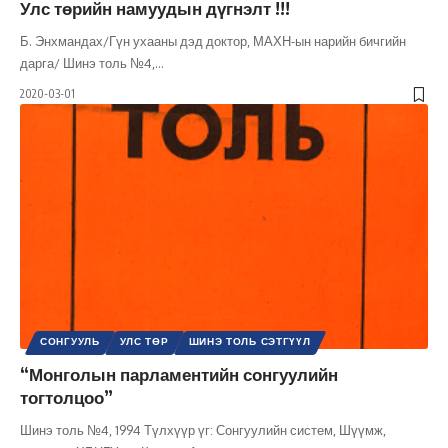
Улс төрийн намуудын дүгнэлт !!!
Б. Энхмандах/Гүн ухааны дэд доктор, МАХН-ын нарийн бичгийн
дарга/ Шинэ толь №4,
…
2020-03-01
СОНГУУЛЬ
УЛС ТӨР
ШИНЭ ТОЛЬ СЭТГҮҮЛ
“Монголын парламентийн сонгуулийн
тогтолцоо”
Шинэ толь №4, 1994 Түлхүүр үг: Сонгуулийн систем, Шүүмж,