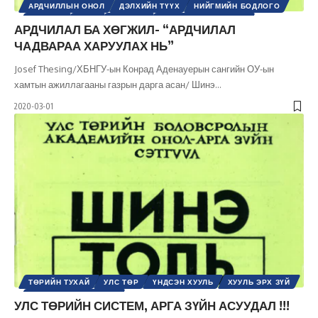
АРДЧИЛЛЫН ОНОЛ
ДЭЛХИЙН ТҮҮХ
НИЙГМИЙН БОДЛОГО
НИЙГЭМ
ТҮҮХ
УЛС ТӨР
ШИНЭ ТОЛЬ СЭТГҮҮЛ
АРДЧИЛАЛ БА ХӨГЖИЛ- “АРДЧИЛАЛ
ЧАДВАРАА ХАРУУЛАХ НЬ”
Josef Thesing/ХБНГУ-ын Конрад Аденауерын сангийн ОУ-ын
хамтын ажиллагааны газрын дарга асан/ Шинэ
…
2020-03-01
ТӨРИЙН ТУХАЙ
УЛС ТӨР
ҮНДСЭН ХУУЛЬ
ХУУЛЬ ЭРХ ЗҮЙ
ШИНЭ ТОЛЬ СЭТГҮҮЛ
УЛС ТӨРИЙН СИСТЕМ, АРГА ЗҮЙН АСУУДАЛ !!!