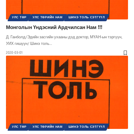
УЛС ТӨР
УЛС ТӨРИЙН НАМ
ШИНЭ ТОЛЬ СЭТГҮҮЛ
Монголын Үндэсний Ардчилсан Нам !!!
Д. Ганболд/Эдийн засгийн ухааны дэд доктор, МҮАН-ын тэргүүн,
УИХ гишүүн/ Шинэ толь
…
2020-03-01
УЛС ТӨР
УЛС ТӨРИЙН НАМ
ШИНЭ ТОЛЬ СЭТГҮҮЛ