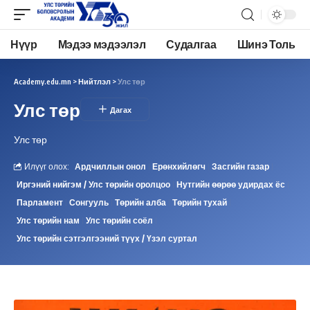
Нүүр
Мэдээ мэдээлэл
Судалгаа
Шинэ Толь
Academy.edu.mn
>
Нийтлэл
>
Улс төр
Улс төр
Улс төр
Илүүг олох:
Ардчиллын онол
Ерөнхийлөгч
Засгийн газар
Иргэний нийгэм / Улс төрийн оролцоо
Нутгийн өөрөө удирдах ёс
Парламент
Сонгууль
Төрийн алба
Төрийн тухай
Улс төрийн нам
Улс төрийн соёл
Улс төрийн сэтгэлгээний түүх / Үзэл суртал