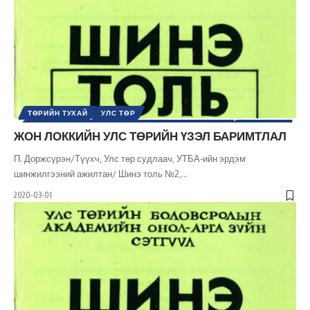
ТӨРИЙН ТУХАЙ
УЛС ТӨР
УЛС ТӨРИЙН СЭТГЭЛГЭЭНИЙ ТҮҮХ / ҮЗЭЛ СУРТАЛ
ХҮНИЙ ЭРХ
ЖОН ЛОККИЙН УЛС ТӨРИЙН ҮЗЭЛ БАРИМТЛАЛ
ШИНЭ ТОЛЬ СЭТГҮҮЛ
ЭРХ, ЭРХ ЧӨЛӨӨ
П. Доржсүрэн/Түүхч, Улс төр судлаач, УТБА-ийн эрдэм
шинжилгээний ажилтан/ Шинэ толь №2,
…
2020-03-01