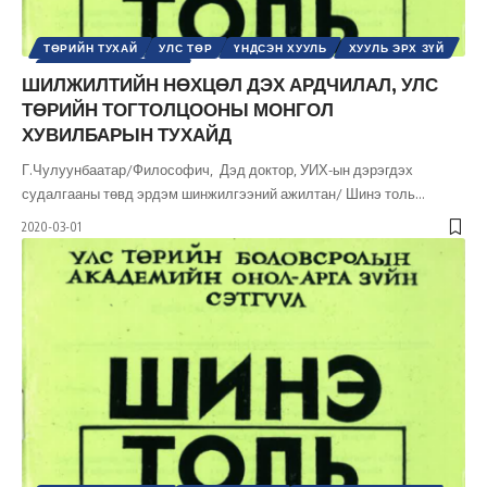
ТӨРИЙН ТУХАЙ
УЛС ТӨР
ҮНДСЭН ХУУЛЬ
ХУУЛЬ ЭРХ ЗҮЙ
ШИНЭ ТОЛЬ СЭТГҮҮЛ
ШИЛЖИЛТИЙН НӨХЦӨЛ ДЭХ АРДЧИЛАЛ, УЛС
ТӨРИЙН ТОГТОЛЦООНЫ МОНГОЛ
ХУВИЛБАРЫН ТУХАЙД
Г.Чулуунбаатар/Философич, Дэд доктор, УИХ-ын дэрэгдэх
судалгааны төвд эрдэм шинжилгээний ажилтан/ Шинэ толь
…
2020-03-01