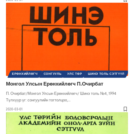
ЕРӨНХИЙЛӨГЧ
СОНГУУЛЬ
УЛС ТӨР
ШИНЭ ТОЛЬ СЭТГҮҮЛ
Монгол Улсын Ерөнхийлөгч П.Очирбат
П. Очирбат/Монгол Улсын Ерөнхийлөгч/ Шинэ толь №4, 1994
Түлхүүр үг: сонгуулийн тогтолцоо,
…
2020-03-01