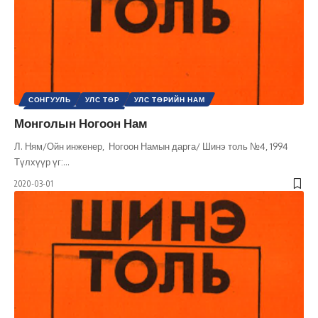
СОНГУУЛЬ
УЛС ТӨР
УЛС ТӨРИЙН НАМ
ШИНЭ ТОЛЬ СЭТГҮҮЛ
Монголын Ногоон Нам
Л. Ням/Ойн инженер, Ногоон Намын дарга/ Шинэ толь №4, 1994
Түлхүүр үг:
…
2020-03-01