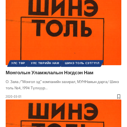
УЛС ТӨР
УЛС ТӨРИЙН НАМ
ШИНЭ ТОЛЬ СЭТГҮҮЛ
Монголын Уламжлалын Нэгдсэн Нам
О. Заяа /"Монгол эд" компанийн захирал, МУННамын дарга/ Шинэ
толь №4, 1994 Түлхүүр
…
2020-03-01