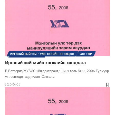
ИРГЭНИЙ НИЙГЭМ / УЛС ТӨРИЙН ОРОЛЦОО
УЛС ТӨР
ШИНЭ ТОЛЬ СЭТГҮҮЛ
Иргэний нийгмийн хөгжлийн хандлага
Б.Батзориг/МУБИС-ийн докторант/ Шинэ толь №55, 2006 Түлхүүр
үг : сонгодог ардчилал ,Сэтгэл
…
2020-04-06