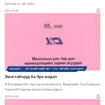
Түлхүүр үг: эрх зүйн
…
2020-04-06
ЖЕНДЭР
ИРГЭНИЙ НИЙГЭМ / УЛС ТӨРИЙН ОРОЛЦОО
УЛС ТӨР
ХҮНИЙ ЭРХ
ШИНЭ ТОЛЬ СЭТГҮҮЛ
Эмэгтэйчүүд ба Эрх мэдэл
М.Болормаа/Улс төр судлалын магистр, Жендэрийн Тэгш Байдлын
Үндэсний Хорооны ажлын албаны дарга/
…
2020-04-06