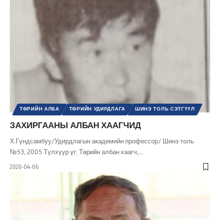
ТӨРИЙН АЛБА
ТӨРИЙН УДИРДЛАГА
ШИНЭ ТОЛЬ СЭТГҮҮЛ
ЗАХИРГААНЫ АЛБАН ХААГЧИД
Х.Гүндсамбуу/Удирдлагын академийн профессор/ Шинэ толь
№53, 2005 Түлхүүр үг: Төрийн албан хаагч,
…
2020-04-06