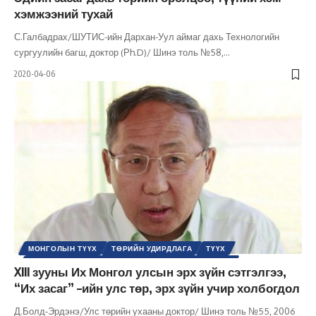
хэмжээний тухай
С.Галбадрах/ШУТИС-ийн Дархан-Уул аймаг дахь Технологийн
сургуулийн багш, доктор (Рh.D)/ Шинэ толь №58,
…
2020-04-06
МОНГОЛЫН ТҮҮХ
ТӨРИЙН УДИРДЛАГА
ТҮҮХ
УЛС ТӨРИЙН СЭТГЭЛГЭЭНИЙ ТҮҮХ / ҮЗЭЛ СУРТАЛ
XIII зууны Их Монгол улсын эрх зүйн сэтгэлгээ,
ХУУЛЬ ЭРХ ЗҮЙ
ШИНЭ ТОЛЬ СЭТГҮҮЛ
ЭРХ ЗҮЙН
“Их засаг” –ийн улс төр, эрх зүйн учир холбогдол
Д.Болд-Эрдэнэ/Улс төрийн ухааны доктор/ Шинэ толь №55, 2006