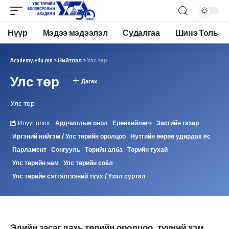
Нүүр
Мэдээ мэдээлэл
Судалгаа
Шинэ Толь
Academy.edu.mn
>
Нийтлэл
>
Улс төр
Улс төр
Улс төр
Илүүг олох:
Ардчиллын онол
Ерөнхийлөгч
Засгийн газар
Иргэний нийгэм / Улс төрийн оролцоо
Нутгийн өөрөө удирдах ёс
Парламент
Сонгууль
Төрийн алба
Төрийн тухай
Улс төрийн нам
Улс төрийн соёл
Улс төрийн сэтгэлгээний түүх / Үзэл суртал
Эдийн засаг дахь төрийн оролцоо, түүний хэм