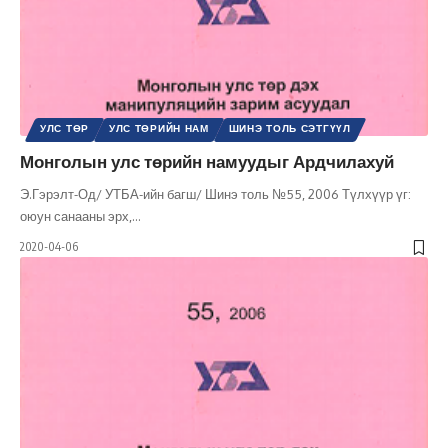
УЛС ТӨР
УЛС ТӨРИЙН НАМ
ШИНЭ ТОЛЬ СЭТГҮҮЛ
Монголын улс төрийн намуудыг Ардчилахуй
Э.Гэрэлт-Од/ УТБА-ийн багш/ Шинэ толь №55, 2006 Түлхүүр үг:
оюун санааны эрх,
…
2020-04-06