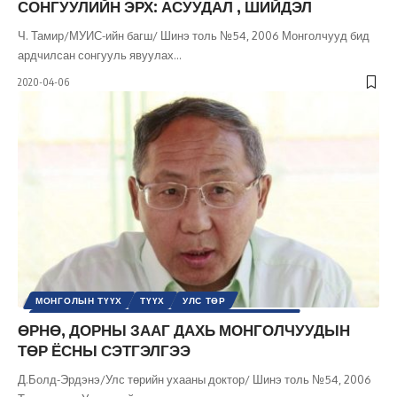
СОНГУУЛИЙН ЭРХ: АСУУДАЛ , ШИЙДЭЛ
Ч. Тамир/МУИС-ийн багш/ Шинэ толь №54, 2006 Монголчууд бид
ардчилсан сонгууль явуулах
…
2020-04-06
МОНГОЛЫН ТҮҮХ
ТҮҮХ
УЛС ТӨР
УЛС ТӨРИЙН СЭТГЭЛГЭЭНИЙ ТҮҮХ / ҮЗЭЛ СУРТАЛ
ӨРНӨ, ДОРНЫ ЗААГ ДАХЬ МОНГОЛЧУУДЫН
ШИНЭ ТОЛЬ СЭТГҮҮЛ
ТӨР ЁСНЫ СЭТГЭЛГЭЭ
Д.Болд-Эрдэнэ/Улс төрийн ухааны доктор/ Шинэ толь №54, 2006