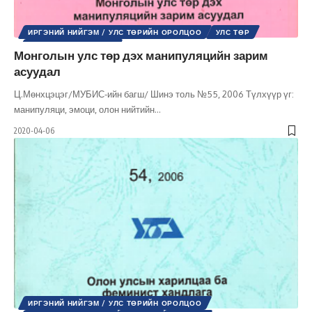
ИРГЭНИЙ НИЙГЭМ / УЛС ТӨРИЙН ОРОЛЦОО
УЛС ТӨР
ШИНЭ ТОЛЬ СЭТГҮҮЛ
Монголын улс төр дэх манипуляцийн зарим
асуудал
Ц.Мөнхцэцэг/МУБИС-ийн багш/ Шинэ толь №55, 2006 Түлхүүр үг:
манипуляци, эмоци, олон нийтийн
…
2020-04-06
ИРГЭНИЙ НИЙГЭМ / УЛС ТӨРИЙН ОРОЛЦОО