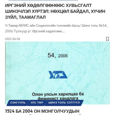
НИЙГМИЙН АСУУДАЛ
НИЙГЭМ
УЛС ТӨР
ИРГЭНИЙ ХӨДӨЛГӨӨНӨӨС ХУВЬСГАЛТ
ШИНЭ ТОЛЬ СЭТГҮҮЛ
ШИНЭЧЛЭЛ ХҮРТЭЛ: НӨХЦӨЛ БАЙДАЛ, ХҮЧИН
ЗҮЙЛ, ТААМАГЛАЛ
Ч.Тамир/МУИС-ийн Социопогийн тэнхмийн багш/ Шинэ толь №54,
2006 Түлхүүр үг: Иргэний хөдөлгөөн,
…
2020-04-06
СОНГУУЛЬ
УЛС ТӨР
ШИНЭ ТОЛЬ СЭТГҮҮЛ
1924 БА 2004 ОН МОНГОЛЧУУДЫН