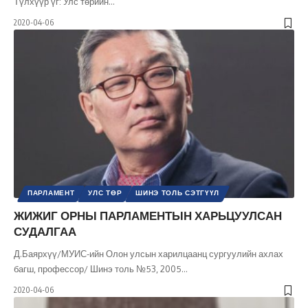
Түлхүүр үг: Улс төрийн
…
2020-04-06
ПАРЛАМЕНТ
УЛС ТӨР
ШИНЭ ТОЛЬ СЭТГҮҮЛ
ЖИЖИГ ОРНЫ ПАРЛАМЕНТЫН ХАРЬЦУУЛСАН
СУДАЛГАА
Д.Баярхүү/МУИС-ийн Олон улсын харилцаанц сургуулийн ахлах
багш, профессор/ Шинэ толь №53, 2005
…
2020-04-06