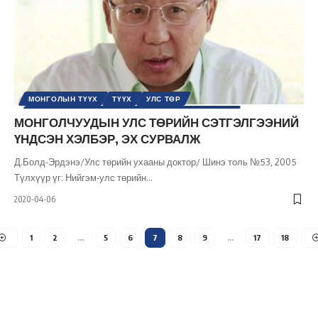
МОНГОЛЫН ТҮҮХ
ТҮҮХ
УЛС ТӨР
УЛС ТӨРИЙН СЭТГЭЛГЭЭНИЙ ТҮҮХ / ҮЗЭЛ СУРТАЛ
МОНГОЛЧУУДЫН УЛС ТӨРИЙН СЭТГЭЛГЭЭНИЙ
ШИНЭ ТОЛЬ СЭТГҮҮЛ
ҮНДСЭН ХЭЛБЭР, ЭХ СУРВАЛЖ
Д.Болд-Эрдэнэ/Улс төрийн ухааны доктор/ Шинэ толь №53, 2005
Түлхүүр үг: Нийгэм-улс төрийн
…
2020-04-06
1
2
…
5
6
7
8
9
…
17
18