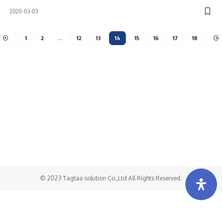
2020-03-03
1
2
…
12
13
14
15
16
17
18
Холбоо барих
Бидний тухай
Хамтарч ажиллах
© 2023 Tagtaa solution Co.,Ltd All Rights Reserved.