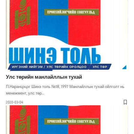
ИРГЭНИЙ НИЙГЭМ / УЛС ТӨРИЙН ОРОЛЦОО
УЛС ТӨР
ШИНЭ ТОЛЬ СЭТГҮҮЛ
Улс төрийн манлайллын тухай
П.Наранцэцэг Шинэ толь №18, 1997 Манлайллын тухай ойлголт нь
менежмент, улс төр
…
2020-03-04