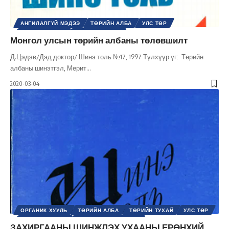
АНГИЛАЛГҮЙ МЭДЭЭ
ТӨРИЙН АЛБА
УЛС ТӨР
ҮНДСЭН ХУУЛЬ
ХУУЛЬ ЭРХ ЗҮЙ
Монгол улсын төрийн албаны төлөвшилт
Д.Цэдэв/Дэд доктор/ Шинэ толь №17, 1997 Түлхүүр үг: Төрийн
албаны шинэтгэл, Мерит
…
2020-03-04
ОРГАНИК ХУУЛЬ
ТӨРИЙН АЛБА
ТӨРИЙН ТУХАЙ
УЛС ТӨР
ХУУЛЬ ЭРХ ЗҮЙ
ШИНЭ ТОЛЬ СЭТГҮҮЛ
ЗАХИРГААНЫ ШИНЖЛЭХ УХААНЫ ЕРӨНХИЙ