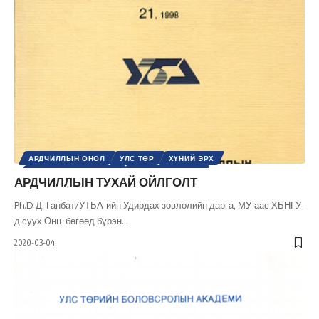
АРДЧИЛЛЫН ОНОЛ
УЛС ТӨР
ХҮНИЙ ЭРХ
ШИНЭ ТОЛЬ СЭТГҮҮЛ
ЭРХ, ЭРХ ЧӨЛӨӨ
АРДЧИЛЛЫН ТУХАЙ ОЙЛГОЛТ
Ph.D Д. Ганбат/УТБА-ийн Удирдах зөвлөлийн дарга, МУ-аас ХБНГУ-
д суух Онц бөгөөд бүрэн
…
2020-03-04