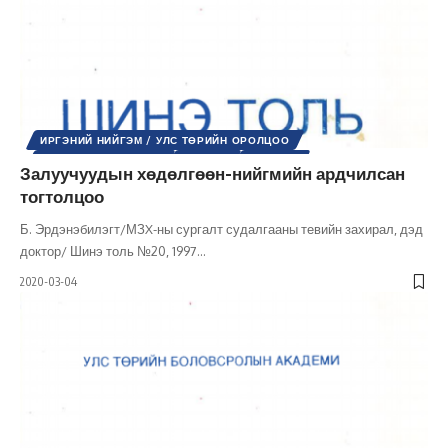
ИРГЭНИЙ НИЙГЭМ / УЛС ТӨРИЙН ОРОЛЦОО
НИЙГМИЙН БОДЛОГО
НИЙГЭМ
УЛС ТӨР
Залуучуудын хөдөлгөөн-нийгмийн ардчилсан
УЛС ТӨРИЙН СОЁЛ
ХҮНИЙ ЭРХ
ШИНЭ ТОЛЬ СЭТГҮҮЛ
тогтолцоо
ЭРХ, ЭРХ ЧӨЛӨӨ
Б. Эрдэнэбилэгт/МЗX-ны сургалт судалгааны тевийн захирал, дэд
доктор/ Шинэ толь №20, 1997
…
2020-03-04