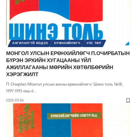
АНГИЛАЛГҮЙ МЭДЭЭ
ЕРӨНХИЙЛӨГЧ
УЛС ТӨР
МОНГОЛ УЛСЫН ЕРӨНХИЙЛӨГЧ П.ОЧИРБАТЫН
БҮРЭН ЭРХИЙН ХУГАЦААНЫ ҮЙЛ
АЖИЛЛАГААНЫ МӨРИЙН ХӨТӨЛБӨРИЙН
ХЭРЭГЖИЛТ
П. Очирбат/Монгол улсын анхны ерөнхийлөгч/ Шинэ толь №18,
1997 1993 оны 6
…
2020-03-04