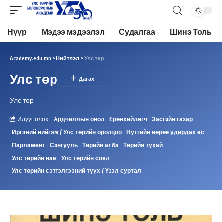
Нүүр
Мэдээ мэдээлэл
Судалгаа
Шинэ Толь
Academy.edu.mn
>
Нийтлэл
>
Улс төр
Улс төр
Улс төр
Илүүг олох:
Ардчиллын онол
Ерөнхийлөгч
Засгийн газар
Иргэний нийгэм / Улс төрийн оролцоо
Нутгийн өөрөө удирдах ёс
Парламент
Сонгууль
Төрийн алба
Төрийн тухай
Улс төрийн нам
Улс төрийн соёл
Улс төрийн сэтгэлгээний түүх / Үзэл суртал