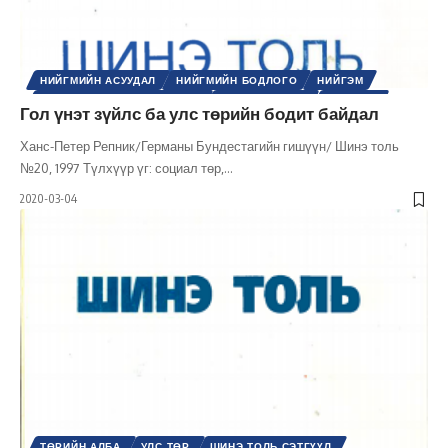
НИЙГМИЙН АСУУДАЛ
НИЙГМИЙН БОДЛОГО
НИЙГЭМ
ОЛОН УЛСЫН ЭДИЙН ЗАСАГ
ТӨРИЙН ТУХАЙ
УЛС ТӨР
Гол үнэт зүйлс ба улс төрийн бодит байдал
ХӨГЖЛИЙН БОДЛОГО
ШИНЭ ТОЛЬ СЭТГҮҮЛ
ЭДИЙН ЗАСАГ
Ханс-Петер Репник/Германы Бундестагийн гишүүн/ Шинэ толь
№20, 1997 Түлхүүр үг: социал төр,
…
2020-03-04
ТӨРИЙН АЛБА
УЛС ТӨР
ШИНЭ ТОЛЬ СЭТГҮҮЛ