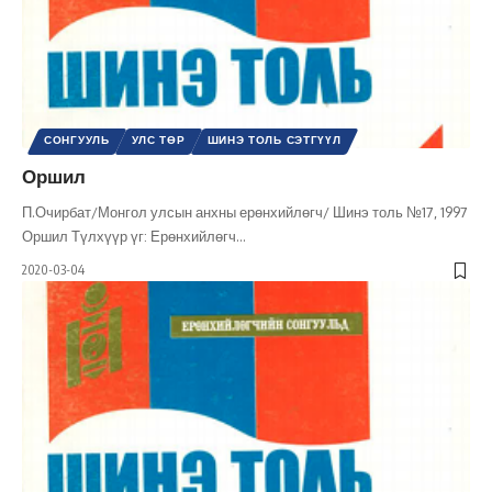
СОНГУУЛЬ
УЛС ТӨР
ШИНЭ ТОЛЬ СЭТГҮҮЛ
Оршил
П.Очирбат/Монгол улсын анхны ерөнхийлөгч/ Шинэ толь №17, 1997
Оршил Түлхүүр үг: Ерөнхийлөгч
…
2020-03-04