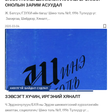
ОНОЛЫН ЗАРИМ АСУУДАЛ
Ж. Батсүх/ГЗУХИ-ийн багш/ Шинэ толь №9, 1996 Түлхүүр үг:
Захиргаа, Шийдвэр, Хяналт,
…
2020-03-04
АЮУЛГҮЙ БАЙДАЛ СУДЛАЛ
ИРГЭНИЙ НИЙГЭМ / УЛС ТӨРИЙН ОРОЛЦОО
УЛС ТӨР
ЗЭВСЭГТ ХҮЧИН, ИРГЭНИЙ ХЯНАЛТ
ЦЭРЭГ, БАТЛАН ХАМГААЛАХ
ШИНЭ ТОЛЬ СЭТГҮҮЛ
Ч.Эрдэнэчулуун/БХЯ-ны Эрдэм шинжилгээний хүрээлэнгийн
ажилтан, социологич/ Шинэ толь №9, 1996 Түлхүүр үг:
…