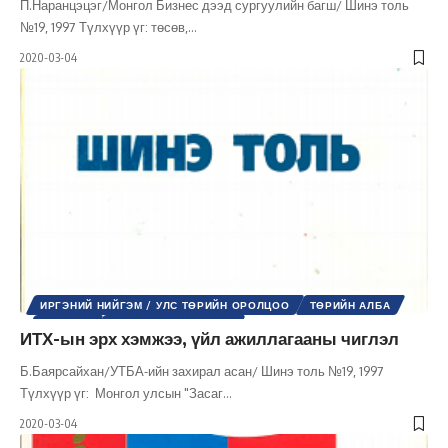
П.Наранцэцэг/Монгол Бизнес дээд сургуулийн багш/ Шинэ толь
№19, 1997 Түлхүүр үг: төсөв,
…
2020-03-04
ИРГЭНИЙ НИЙГЭМ / УЛС ТӨРИЙН ОРОЛЦОО
ТӨРИЙН АЛБА
УЛС ТӨР
ШИНЭ ТОЛЬ СЭТГҮҮЛ
ИТХ-ын эрх хэмжээ, үйл ажиллагааны чиглэл
Б.Баярсайхан/УТБА-ийн захирал асан/ Шинэ толь №19, 1997
Түлхүүр үг: Монгол улсын "Засаг
…
2020-03-04