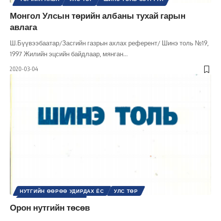
Монгол Улсын төрийн албаны тухай гарын
авлага
Ш.Бүүвээбаатар/Засгийн газрын ахлах референт/ Шинэ толь №19,
1997 Жилийн эцсийн байдлаар, мянган
…
2020-03-04
НУТГИЙН ӨӨРӨӨ УДИРДАХ ЁС
УЛС ТӨР
ШИНЭ ТОЛЬ СЭТГҮҮЛ
Орон нутгийн төсөв